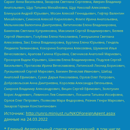
Саранг Анна Васильевна, Захарова Светлана Сергеевна, Аверин Владимир
Анатольевич, Щур Татьяна Михайловна, Щур Николай Алексеевич,
Блинушов Андрей Юрьевич, Мосин Алексей Геннадьевич, Гефтер Валентин
Михайлович, Симонов Алексей Кириллович, Флиге Ирина Анатольевна,
Мельникова Валентина Дмитриевна, Вититинова Елена Владимировна,
Баженова Светлана Куприяновна, Максимов Сергей Владимирович, Беляев
Сергей Иванович, Голубева Елена Николаевна, Ганнушкина Светлана
Алексеевна, Закс Елена Владимировна, Буртина Елена Юрьевна, Гендель
Людмила Залмановна, Кокорина Екатерина Алексеевна, Шуманов Илья
Вячеславович, Арапова Галина Юрьевна, Свечников Анатолий Мариевич,
Прохоров Вадим Юрьевич, Шахова Елена Владимировна, Подузов Сергей
Васильевич, Протасова Ирина Вячеславовна, Литинский Леонид Борисович,
Лукашевский Сергей Маркович, Бахмин Вячеслав Иванович, Шабад
Анатолий Ефимович, Сухих Дарья Николаевна, Орлов Олег Петрович,
Добровольская Анна Дмитриевна, Королева Александра Евгеньевна,
Смирнов Владимир Александрович, Вицин Сергей Ефимович, Золотухин
Борис Андреевич, Левинсон Лев Семенович, Локшина Татьяна Иосифовна,
Орлов Олег Петрович, Полякова Мара Федоровна, Резник Генри Маркович,
Захаров Герман Константинович
Источник:
http://unro.minjust.ru/NKOForeignAgent.aspx
данные на
24.03.2022
* Единый федеральный список организаций, в том числе