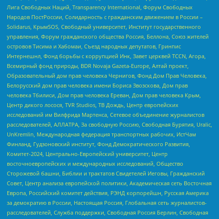
Лига Свободных Наций, Transparеncy International, Форум Свободных
Народов ПостРоссии, Солидарность с гражданским движением в России –
Solidarus, КрымSOS, Свободный университет, Институт государственного
управления, Форум гражданского общества Россия, Беллона, Союз жителей
островов Тисима и Хабомаи, Съезд народных депутатов, Гринпис
Интернешнл, Фонд борьбы с коррупцией Инк, Завет церквей TCCN, Агора,
Всемирный фонд природы, BDR Novaja Gazeta-Europe, Алтай проект,
Образовательный дом прав человека Чернигов, Фонд Дом Прав Человека,
Белорусский дом прав человека имени Бориса Звозскова, Дом прав
человека Тбилиси, Дом прав человека Ереван, Дом прав человека Крым,
Центр дикого лосося, TVR Studios, ТВ Дождь, Центр европейских
исследований им Вилфрида Мартенса, Сетевое объединение журналистов
расследователей, АЛЛАТРА, За свободную Россию, Свободная Бурятия, Uralic,
UnKremlin, Международная федерация транспортных рабочих, ИстЧам
Финланд, Гудзоновский институт, Фонд Демократического Развития,
Комитет-2024, Центрально-Европейский университет, Центр
восточноевропейских и международных исследований, Общество
Сторожевой башни, Библии и трактатов Свидетелей Иеговы, Гражданский
Совет, Центр анализа европейской политики, Академическая сеть Восточная
Европа, Российский комитет действия, РЭНД корпорейшн, Русская Америка
за демократию в России, Настоящая Россия, Глобальная сеть журналистов-
расследователей, Служба поддержки, Свободная Россия Берлин, Свободная