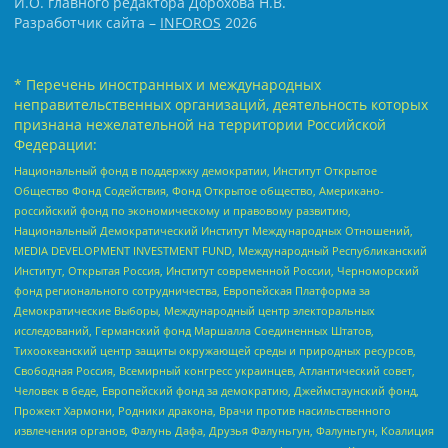
И.О. главного редактора Дорохова Н.В.
Разработчик сайта –
INFOROS
2026
* Перечень иностранных и международных
неправительственных организаций, деятельность которых
признана нежелательной на территории Российской
Федерации:
Национальный фонд в поддержку демократии, Институт Открытое
Общество Фонд Содействия, Фонд Открытое общество, Американо-
российский фонд по экономическому и правовому развитию,
Национальный Демократический Институт Международных Отношений,
MEDIA DEVELOPMENT INVESTMENT FUND, Международный Республиканский
Институт, Открытая Россия, Институт современной России, Черноморский
фонд регионального сотрудничества, Европейская Платформа за
Демократические Выборы, Международный центр электоральных
исследований, Германский фонд Маршалла Соединенных Штатов,
Тихоокеанский центр защиты окружающей среды и природных ресурсов,
Свободная Россия, Всемирный конгресс украинцев, Атлантический совет,
Человек в беде, Европейский фонд за демократию, Джеймстаунский фонд,
Прожект Хармони, Родники дракона, Врачи против насильственного
извлечения органов, Фалунь Дафа, Друзья Фалуньгун, Фалуньгун, Коалиция