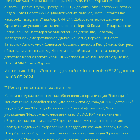
движение Адат, Народный совет граждан РСФСР СССР Архангельской
области, Проект Штурм, Граждане СССР, Держава Союз Советских Светлых
Родов, Совет Советских Социалистических Районов, Meta Platforms Inc,
Facebook, Instagram, WhatsApp, СИЧ-С14, Добровольческое Движение
Организации украинских националистов, Черный Комитет, Татарстанское
Региональное Всетатарское общественное движение, Невоград,
Молодежное Демократическое Движение Весна, Верховный Совет
Татарской Автономной Советской Социалистической Республики, Конгресс
ойрат-калмыцкого народа, Исполнительный комитет совета народных
депутатов Красноярского края, Этническое национальное объединение,
ЛГБТ, Я.МЫ Сергей Фургал
Источник:
https://minjust.gov.ru/ru/documents/7822/
данные
на
03.05.2024
* Реестр иностранных агентов:
Калининградская региональная общественная организация "Экозащита!-Женсовет", Фонд содействия защите прав и свобод граждан "Общественный вердикт", Фонд "Институт Развития Свободы Информации", Частное учреждение "Информационное агентство МЕМО. РУ", Региональная общественная организация "Общественная комиссия по сохранению наследия академика Сахарова", Фонд поддержки свободы прессы, Санкт-Петербургская общественная правозащитная организация "Гражданский контроль", Межрегиональная общественная организация "Информационно-просветительский центр "Мемориал", Региональный Фонд "Центр Защиты Прав Средств Массовой Информации", с 05.12.2023 Фонд "Центр Защиты Прав Средств массовой информации", Региональная общественная благотворительная организация помощи беженцам и мигрантам "Гражданское содействие", Негосударственное образовательное учреждение дополнительного профессионального образования (повышение квалификации) специалистов "АКАДЕМИЯ ПО ПРАВАМ ЧЕЛОВЕКА", Свердловская региональная общественная организация "Сутяжник", Автономная некоммерческая организация "Центр независимых социологических исследований", Союз общественных объединений "Российский исследовательский центр по правам человека", Региональное общественное учреждение научно-информационный центр "МЕМОРИАЛ", Некоммерческая организация "Фонд защиты гласности", Автономная некоммерческая организация "Институт прав человека", Городская общественная организация "Екатеринбургское общество "МЕМОРИАЛ", Городская общественная организация "Рязанское историко-просветительское и правозащитное общество "Мемориал" (Рязанский Мемориал), Челябинский региональный орган общественной самодеятельности – женское общественное объединение "Женщины Евразии", Челябинский региональный орган общественной самодеятельности "Уральская правозащитная группа", Фонд содействия защите здоровья и социальной справедливости имени Андрея Рылькова, Автономная Некоммерческая Организация "Аналитический Центр Юрия Левады", Автономная некоммерческая организация социальной поддержки населения "Проект Апрель", Региональная общественная организация помощи женщинам и детям, находящимся в кризисной ситуации "Информационно-методический центр "Анна", Фонд содействия развитию массовых коммуникаций и правовому просвещению "Так-так-Так", Фонд содействия устойчивому развитию "Серебряная тайга", Свердловский региональный общественный фонд социальных проектов "Новое время", "Idel.Реалии", Кавказ.Реалии, Крым.Реалии, Телеканал Настоящее Время, Татаро-башкирская служба Радио Свобода (Azatliq Radiosi), Радио Свободная Европа/Радио Свобода (PCE/PC), "Сибирь.Реалии", "Фактограф", Благотворительный фонд помощи осужденным и их семьям, Автономная некоммерческая организация "Институт глобализации и социальных движений", Фонд "В защиту прав заключенных", Частное учреждение "Центр поддержки и содействия развитию средств массовой информации", Пензенский региональный общественный благотворительный фонд "Гражданский союз", "Север.Реалии", Некоммерческая организация Фонд "Правовая инициатива", Общество с ограниченной ответственностью "Радио Свободная Европа/Радио Свобода", Чешское информационное агентство "MEDIUM-ORIENT", Красноярская региональная общественная организация "Мы против СПИДа", Камалягин Денис Николаевич, Маркелов Сергей Евгеньевич, Пономарев Лев Александрович, Савицкая Людмила Алексеевна, Автономная некоммерческая организация "Центр по работе с проблемой насилия "НАСИЛИЮ.НЕТ", Межрегиональный профессиональный союз работников здравоохранения "Альянс врачей", Юридическое лицо, зарегистрированное в Латвийской Республике, SIA "Medusa Project" (регистрационный номер 40103797863, дата регистрации 10.06.2014), Некоммерческая организация "Фонд по борьбе с коррупцией", Автономная некоммерческая организация "Институт права и публичной политики", Баданин Роман Сергеевич, Гликин Максим Александрович, Железнова Мария Михайловна, Лукьянова Юлия Сергеевна, Маетная Елизавета Витальевна, Маняхин Петр Борисович, Чуракова Ольга Владимировна, Ярош Юлия Петровна, Юридическое лицо "The Insider SIA", зарегистрированное в Риге, Латвийская Республика (дата регистрации 26.06.2015), являющееся администратором доменного имени интернет-издания "The Insider SIA", https://theins.ru, Постернак Алексей Евгеньевич, Рубин Михаил Аркадьевич, Анин Роман Александрович, Юридическое лицо Istories fonds, зарегистрированное в Латвийской Республике (регистрационный номер 50008295751, дата регистрации 24.02.2020), Великовский Дмитрий Александрович, Долинина Ирина Николаевна, Мароховская Алеся Алексеевна, Шлейнов Роман Юрьевич, Шмагун Олеся Валентиновна, Общество с ограниченной ответственностью "Альтаир 2021", Общество с ограниченной ответственностью "Вега 2021", Общество с ограниченной ответственностью "Главный редактор 2021", Общество с ограниченной ответственностью "Ромашки монолит", Важенков Артем Валерьевич, Ивановская областная общественная организация "Центр гендерных исследований", Гурман Юрий Альбертович, Медиапроект "ОВД-Инфо", Егоров Владимир Владимирович, Жилинский Владимир Александрович, Общество с ограниченной ответственностью "ЗП", Иванова София Юрьевна, Карезина Инна Павловна, Кильтау Екатерина Викторовна, Петров Алексей Викторович, Пискунов Сергей Евгеньевич, Смирнов Сергей Сергеевич, Тихонов Михаил Сергеевич, Общество с ограниченной ответственностью "ЖУРНАЛИСТ-ИНОСТРАННЫЙ АГЕНТ", Арапова Галина Юрьевна, Вольтская Татьяна Анатольевна, Американская компания "Mason G.E.S. Anonymous Foundation" (США), являющаяся владельцем интернет-издания https://mnews.world/, Компания "Stichting Bellingcat", зарегистрированная в Нидерландах (дата регистрации 11.07.2018), Захаров Андрей Вячеславович, Клепиковская Екатерина Дмитриевна, Общество с ограниченной ответственностью "МЕМО", Перл Роман Александрович, Симонов Евгений Алексеевич, Соловьева Елена Анатольевна, Сотников Даниил Владимирович, Сурначева Елизавета Дмитриевна, Автономная некоммерческая организация по защите прав человека и информированию населения "Якутия – Наше Мнение", Общество с ограниченной ответственностью "Москоу диджитал медиа", с 26.01.2023 Общество с ограниченной ответственностью "Чайка Белые сады", Ветошкина Валерия Валерьевна, Заговора Максим Александрович, Межрегиональное общественное движение "Российская ЛГБТ - сеть", Оленичев Максим Владимирович, Павлов Иван Юрьевич, Скворцова Елена Сергеевна, Общество с ограниченной ответственностью "Как бы инагент", Кочетков Игорь Викторович, Общество с ограниченной ответственностью "Честные выборы", Еланчик Олег Александрович, Общество с ограниченной ответственностью "Нобелевский призыв", Гималова Регина Эмилевна, Григорьев Андрей Валерьевич, Григорьева Алина Александровна, Ассоциация по содействию защите прав призывников, альтернативнослужащих и военнослужащих "Правозащитная группа "Гражданин.Армия.Право", Хисамова Регина Фаритовна, Автономная некоммерческая организация по реализации социально-правовых программ "Лилит", Дальневосточное общественное движение "Маяк", Санкт-Петербургская ЛГБТ-инициативная группа "Выход", Инициативная группа ЛГБТ+ "Реверс", Алексеев Андрей Викторович, Бекбулатова Таисия Львовна, Беляев Иван Михайлович, Владыкина Елена Сергеевна, Гельман Марат Александрович, Никульшина Вероника Юрьевна, Толоконникова Надежда Андреевна, Шендерович Виктор Анатольевич, Общество с ограниченной ответственностью "Данное сообщение", Общество с ограниченной ответственностью Издательский дом "Новая глава", Айнбиндер Александра Александровна, Московский комьюнити-центр для ЛГБТ+инициатив, Благотворительный фонд развития филантропии, Deutsche Welle (Германия, Kurt-Schumacher-Strasse 3, 53113 Bonn), Борзунова Мария Михайловна, Воробьев Виктор Викторович, Голубева Анна Львовна, Константинова Алла Михайловна, Малкова Ирина Владимировна, Мурадов Мурад Абдулгалимович, Осетинская Елизавета Николаевна, Понасенков Евгений Николаевич, Ганапольский Матвей Юрьевич, Киселев Евгений Алексеевич, Борухович Ирина Григорьевна, Дремин Иван Тимофеевич, Дубровский Дмитрий Викторович, Красноярская региональная общественная организация поддержки и развития альтернативных образовательных технологий и межкультурных коммуникаций "ИНТЕРРА", Маяковская Екатерина Алексеевна, Фейгин Марк Захарович, Филимонов Андрей Викторович, Дзугкоева Регина Николаевна, Доброхотов Роман Александрович, Дудь Юрий Александрович, Елкин Сергей Владимирович, Кругликов Кирилл Игоревич, Сабунаева Мария Леонидовна, Семенов Алексей Владимирович, Шаинян Карен Багратович, Шульман Екатерина Михайловна, Асафьев Артур Валерьевич, Вахштайн Виктор Семенович, Венедиктов Алексей Алексеевич, Лушникова Екатерина Евгеньевна, Волков Леонид Михайлович, Невзоров Александр Глебович, Пархоменко Сергей Борисович, Сироткин Ярослав Николаевич, Кара-Мурза Владимир Владимирович, Баранова Наталья Владимировна, Гозман Леонид Яковлевич, Кагарлицкий Борис Юльевич, Климарев Михаил Валерьевич, Милов Владимир Станиславович, Автономная некоммерческая организация Краснодарский центр современного искусства "Типография", Моргенштерн Алишер Тагирович, Соболь Любовь Эдуардовна, Общество с ограниченной ответственностью "ЛИЗА НОРМ", Каспаров Гарри Кимович, Ходорковский Михаил Борисович, Общество с ограниченной ответственностью "Апрельские тезисы", Данилович Ирина Брониславовна, Кашин Олег Владимирович, Петров Николай Владимирович, Пивоваров Алексей Владимирович, Соколов Михаил Владимирович, Цветкова Юлия Владимировна, Чичваркин Евгений Александрович, Комитет против пыток/Команда против пыток, Общество с ограниченной ответственностью "Первый научный", Общество с ограниченной ответственностью "Вертолет и ко", Белоцерковская Вероника Борисовна, Кац Максим Евгеньевич, Лазарева Татьяна Юрьевна, Шаведдинов Руслан Табризович, Яшин Илья Валерьевич, Общество с ограниченной ответственностью "Иноагент ААВ", Алешковский Дмитрий Петрович, Альбац Евгения Марковна, Быков Дмитрий Львович, Галямина Юлия Евгеньевна, Лойко Сергей Леонидович, Мартынов Кирилл Константинович, Медведев Сергей Александрович, Крашенинников Федор Геннадиевич, Гордеева Катерина Вл