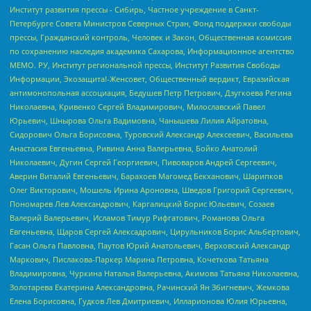
Институт развития прессы - Сибирь, Частное учреждение в Санкт-
Петербурге Совета Министров Северных Стран, Фонд поддержки свободы
прессы, Гражданский контроль, Человек и Закон, Общественная комиссия
по сохранению наследия академика Сахарова, Информационное агентство
МЕМО. РУ, Институт региональной прессы, Институт Развития Свободы
Информации, Экозащита!-Женсовет, Общественный вердикт, Евразийская
антимонопольная ассоциация, Бедушев Петр Петрович, Дзугкоева Регина
Николаевна, Кривенко Сергей Владимирович, Милославский Павел
Юрьевич, Шнырова Ольга Вадимовна, Чанышева Лилия Айратовна,
Сидорович Ольга Борисовна, Туровский Александр Алексеевич, Васильева
Анастасия Евгеньевна, Ривина Анна Валерьевна, Бойко Анатолий
Николаевич, Дугин Сергей Георгиевич, Пивоваров Андрей Сергеевич,
Аверин Виталий Евгеньевич, Барахоев Магомед Бекханович, Шарипков
Олег Викторович, Мошель Ирина Ароновна, Шведов Григорий Сергеевич,
Пономарев Лев Александрович, Каргалицкий Борис Юльевич, Созаев
Валерий Валерьевич, Исламов Тимур Рифгатович, Романова Ольга
Евгеньевна, Щаров Сергей Алексадрович, Цирульников Борис Альбертович,
Гасан Ольга Павловна, Паутов Юрий Анатольевич, Верховский Александр
Маркович, Пислакова-Паркер Марина Петровна, Кочеткова Татьяна
Владимировна, Чуркина Наталья Валерьевна, Акимова Татьяна Николаевна,
Золотарева Екатерина Александровна, Рачинский Ян Збигневич, Жемкова
Елена Борисовна, Гудков Лев Дмитриевич, Илларионова Юлия Юрьевна,