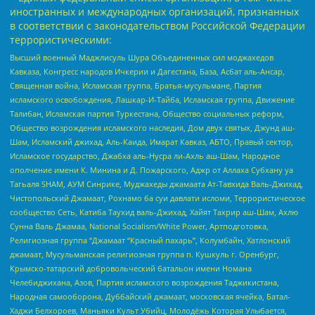
иностранных и международных организаций, признанных
в соответствии с законодательством Российской Федерации
террористическими:
Высший военный Маджлисуль Шура Объединенных сил моджахедов
Кавказа, Конгресс народов Ичкерии и Дагестана, База, Асбат аль-Ансар,
Священная война, Исламская группа, Братья-мусульмане, Партия
исламского освобождения, Лашкар-И-Тайба, Исламская группа, Движение
Талибан, Исламская партия Туркестана, Общество социальных реформ,
Общество возрождения исламского наследия, Дом двух святых, Джунд аш-
Шам, Исламский джихад, Аль-Каида, Имарат Кавказ, АБТО, Правый сектор,
Исламское государство, Джабха аль-Нусра ли-Ахль аш-Шам, Народное
ополчение имени К. Минина и Д. Пожарского, Аджр от Аллаха Субхану уа
Тагьаля SHAM, АУМ Синрике, Муджахеды джамаата Ат-Тавхида Валь-Джихад,
Чистопольский Джамаат, Рохнамо ба суи давлати исломи, Террористическое
сообщество Сеть, Катиба Таухид валь-Джихад, Хайят Тахрир аш-Шам, Ахлю
Сунна Валь Джамаа, National Socialism/White Power, Артподготовка,
Религиозная группа “Джамаат “Красный пахарь”, Колумбайн, Хатлонский
джамаат, Мусульманская религиозная группа п. Кушкуль г. Оренбург,
Крымско-татарский добровольческий батальон имени Номана
Челебиджихана, Азов, Партия исламского возрождения Таджикистана,
Народная самооборона, Дуббайский джамаат, московская ячейка, Батал-
Хаджи Белхороев, Маньяки Культ Убийц, Молодёжь Которая Улыбается,