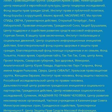
Лилит, Правозащитная группа Гражданин.Армия.Право, Нижегородский
центр немецкой и европейской культуры, Центр гендерных исследований,
Фонд защиты прав граждан Штаб, Институт права и публичной политики,
Фонд борьбы с коррупцией, Альянс врачей, НАСИЛИЮ.НЕТ, Мы против
СПИДа, СВЕЧА, Гуманитарное действие, Открытый Петербург, Лига
Избирателей, Правовая инициатива, Гражданский Союз, Хасдей Ерушалаим,
Центр поддержки и содействия развитию средств массовой информации,
Горячая Линия, В защиту прав заключенных, Институт глобализации и
социальных движений, Центр социально-информационных инициатив
Действие, Благотворительный фонд охраны здоровья и защиты прав
граждан, Благотворительный фонд помощи осужденным и их семьям, Фонд
Тольятти, Новое время, Серебряная тайга, Так-Так-Так, Сова, центр Анна,
Проект Апрель, Самарская губерния, Эра здоровья, Мемориал,
Аналитический Центр Юрия Левады, Издательство Парк Гагарина, Фонд
имени Андрея Рылькова, Сфера, Центр СИБАЛЬТ, Уральская правозащитная
группа, Женщины Евразии, Институт прав человека, Фонд защиты гласности,
Российский исследовательский центр по правам человека,
Дальневосточный центр развития гражданских инициатив и социального
партнерства, Гражданское действие, Центр независимых социологических
исследований, Сутяжник, АКАДЕМИЯ ПО ПРАВАМ ЧЕЛОВЕКА, Центр развития
некоммерческих организаций, Частное учреждение в Калининграде Совета
Министров северных стран, Гражданское содействие, Трансперенси
Интернешнл-Р, Центр Защиты Прав Средств Массовой Информации,