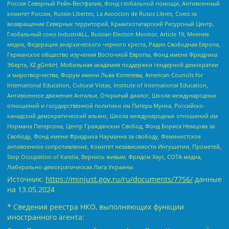
Россия Северный Рейн-Вестфалия, Фонд глобальной помощи, Антивоенный
комитет России, Russie-Libertes, La Asocicion de Rusos Libres, Союз за
возвращение Северных территорий, Крымскотатарский Ресурсный Центр,
Глобальный союз IndustriALL, Russian Election Monitor, Article 19, Мнение
медиа, Федерация анархического черного креста, Радио Свободная Европа,
Германское общество изучения Восточной Европы, Фонд имени Фридриха
Эберта, XZ gGmbH, Мобильная академия поддержки гендерной демократии
и миротворчества, Форум имени Льва Копелева, American Councils for
International Education, Cultural Vistas, Institute of International Education,
Антивоенное движение Антальи, Открытый диалог, Школа международных
отношений и государственной политики им Питера Мунка, Российско-
канадский демократический альянс, Школа международных отношений им
Нормана Патерсона, Центр Гражданских Свобод, Фонд Бориса Немцова за
Свободу, Фонд имени Фридриха Науманна за свободу, Феминистское
антивоенное сопротивление, Комитет независимости Ингушетии, Прометей,
Stop Occupation of Karelia, Вернись живым, Фридом Хаус, СОТА медиа,
Либерально-демократическая Лига Украины
Источник:
https://minjust.gov.ru/ru/documents/7756/
данные
на
13.05.2024
* Сведения реестра НКО, выполняющих функции
иностранного агента: