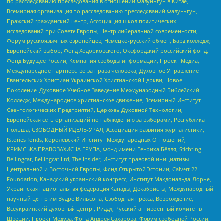
по расследованию преследования в отношении Фалуньгун в Китае,
Всемирная организация по расследованию преследований Фалуньгун,
Пражский гражданский центр, Ассоциация школ политических
исследований при Совете Европы, Центр либеральной современности,
Форум русскоязычных европейцев, Немецко-русский обмен, Бард колледж,
Европейский выбор, Фонд Ходорковского, Оксфордский российский фонд,
Фонд Будущее России, Компания свободы информации, Проект Медиа,
Международное партнерство за права человека, Духовное Управление
Евангельских Христиан Украинской Христианской Церкви, Новое
Поколение, Духовное Учебное Заведение Международный Библейский
Колледж, Международное христианское движение, Всемирный Институт
Саентологических Предприятий, Церковь Духовной Технологии,
Европейская сеть организаций по наблюдению за выборами, Республика
Польша, СВОБОДНЫЙ ИДЕЛЬ-УРАЛ, Ассоциация развития журналистики,
IStories fonds, Королевский Институт Международных Отношений,
КРИМСЬКА ПРАВОЗАХИСНА ГРУПА, Фонд имени Генриха Бёлля, Stichting
Bellingcat, Bellingcat Ltd, The Insider, Институт правовой инициативы
Центральной и Восточной Европы, Фонд Открытой Эстонии, Calvert 22
Foundation, Канадский украинский конгресс, Институт Макдональда-Лорье,
Украинская национальная федерация Канады, Декабристы, Международный
научный центр им Вудро Вильсона, Свободная пресса, Возрождение,
Всеукраинский духовный центр , Риддл, Русский антивоенный комитет в
Швеции, Проект Медуза, Фонд Андрея Сахарова, Форум свободной России,