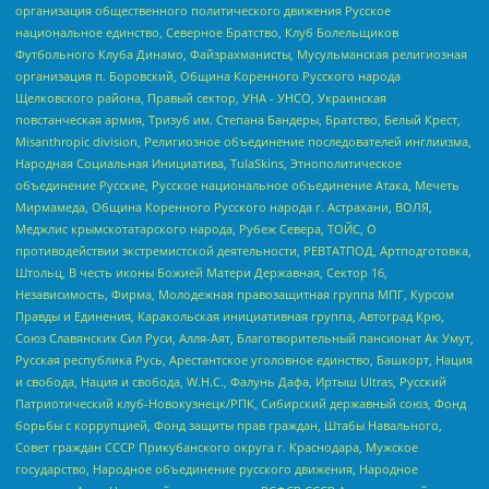
организация общественного политического движения Русское
национальное единство, Северное Братство, Клуб Болельщиков
Футбольного Клуба Динамо, Файзрахманисты, Мусульманская религиозная
организация п. Боровский, Община Коренного Русского народа
Щелковского района, Правый сектор, УНА - УНСО, Украинская
повстанческая армия, Тризуб им. Степана Бандеры, Братство, Белый Крест,
Misanthropic division, Религиозное объединение последователей инглиизма,
Народная Социальная Инициатива, TulaSkins, Этнополитическое
объединение Русские, Русское национальное объединение Атака, Мечеть
Мирмамеда, Община Коренного Русского народа г. Астрахани, ВОЛЯ,
Меджлис крымскотатарского народа, Рубеж Севера, ТОЙС, О
противодействии экстремистской деятельности, РЕВТАТПОД, Артподготовка,
Штольц, В честь иконы Божией Матери Державная, Сектор 16,
Независимость, Фирма, Молодежная правозащитная группа МПГ, Курсом
Правды и Единения, Каракольская инициативная группа, Автоград Крю,
Союз Славянских Сил Руси, Алля-Аят, Благотворительный пансионат Ак Умут,
Русская республика Русь, Арестантское уголовное единство, Башкорт, Нация
и свобода, Нация и свобода, W.H.С., Фалунь Дафа, Иртыш Ultras, Русский
Патриотический клуб-Новокузнецк/РПК, Сибирский державный союз, Фонд
борьбы с коррупцией, Фонд защиты прав граждан, Штабы Навального,
Совет граждан СССР Прикубанского округа г. Краснодара, Мужское
государство, Народное объединение русского движения, Народное