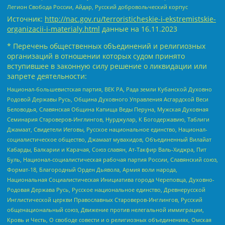
Легион Свобода России, Айдар, Русский добровольческий корпус
Источник:
http://nac.gov.ru/terroristicheskie-i-ekstremistskie-
organizacii-i-materialy.html
данные на
16.11.2023
* Перечень общественных объединений и религиозных
организаций в отношении которых судом принято
вступившее в законную силу решение о ликвидации или
запрете деятельности:
Национал-большевистская партия, ВЕК РА, Рада земли Кубанской Духовно
Родовой Державы Русь, Община Духовного Управления Асгардской Веси
Беловодья, Славянская Община Капища Веды Перуна, Мужская Духовная
Семинария Староверов-Инглингов, Нурджулар, К Богодержавию, Таблиги
Джамаат, Свидетели Иеговы, Русское национальное единство, Национал-
социалистическое общество, Джамаат мувахидов, Объединенный Вилайат
Кабарды, Балкарии и Карачая, Союз славян, Ат-Такфир Валь-Хиджра, Пит
Буль, Национал-социалистическая рабочая партия России, Славянский союз,
Формат-18, Благородный Орден Дьявола, Армия воли народа,
Национальная Социалистическая Инициатива города Череповца, Духовно-
Родовая Держава Русь, Русское национальное единство, Древнерусской
Инглистической церкви Православных Староверов-Инглингов, Русский
общенациональный союз, Движение против нелегальной иммиграции,
Кровь и Честь, О свободе совести и о религиозных объединениях, Омская