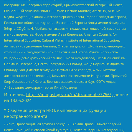
возвращение Северных территорий, Крымскотатарский Ресурсный Центр,
Глобальный союз IndustriALL, Russian Election Monitor, Article 19, Мнение
медиа, Федерация анархического черного креста, Радио Свободная Европа,
Германское общество изучения Восточной Европы, Фонд имени Фридриха
Эберта, XZ gGmbH, Мобильная академия поддержки гендерной демократии
и миротворчества, Форум имени Льва Копелева, American Councils for
International Education, Cultural Vistas, Institute of International Education,
Антивоенное движение Антальи, Открытый диалог, Школа международных
отношений и государственной политики им Питера Мунка, Российско-
канадский демократический альянс, Школа международных отношений им
Нормана Патерсона, Центр Гражданских Свобод, Фонд Бориса Немцова за
Свободу, Фонд имени Фридриха Науманна за свободу, Феминистское
антивоенное сопротивление, Комитет независимости Ингушетии, Прометей,
Stop Occupation of Karelia, Вернись живым, Фридом Хаус, СОТА медиа,
Либерально-демократическая Лига Украины
Источник:
https://minjust.gov.ru/ru/documents/7756/
данные
на
13.05.2024
* Сведения реестра НКО, выполняющих функции
иностранного агента:
Лилит, Правозащитная группа Гражданин.Армия.Право, Нижегородский
центр немецкой и европейской культуры, Центр гендерных исследований,