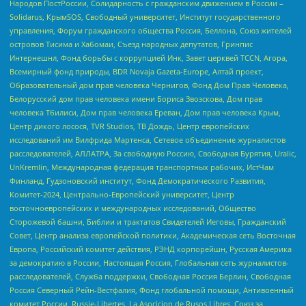
Народов ПостРоссии, Солидарность с гражданским движением в России –
Solidarus, КрымSOS, Свободный университет, Институт государственного
управления, Форум гражданского общества Россия, Беллона, Союз жителей
островов Тисима и Хабомаи, Съезд народных депутатов, Гринпис
Интернешнл, Фонд борьбы с коррупцией Инк, Завет церквей TCCN, Агора,
Всемирный фонд природы, BDR Novaja Gazeta-Europe, Алтай проект,
Образовательный дом прав человека Чернигов, Фонд Дом Прав Человека,
Белорусский дом прав человека имени Бориса Звозскова, Дом прав
человека Тбилиси, Дом прав человека Ереван, Дом прав человека Крым,
Центр дикого лосося, TVR Studios, ТВ Дождь, Центр европейских
исследований им Вилфрида Мартенса, Сетевое объединение журналистов
расследователей, АЛЛАТРА, За свободную Россию, Свободная Бурятия, Uralic,
UnKremlin, Международная федерация транспортных рабочих, ИстЧам
Финланд, Гудзоновский институт, Фонд Демократического Развития,
Комитет-2024, Центрально-Европейский университет, Центр
восточноевропейских и международных исследований, Общество
Сторожевой башни, Библии и трактатов Свидетелей Иеговы, Гражданский
Совет, Центр анализа европейской политики, Академическая сеть Восточная
Европа, Российский комитет действия, РЭНД корпорейшн, Русская Америка
за демократию в России, Настоящая Россия, Глобальная сеть журналистов-
расследователей, Служба поддержки, Свободная Россия Берлин, Свободная
Россия Северный Рейн-Вестфалия, Фонд глобальной помощи, Антивоенный
комитет России, Russie-Libertes, La Asocicion de Rusos Libres, Союз за