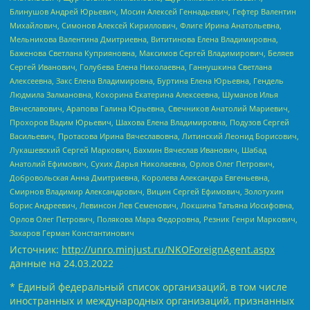
Блинушов Андрей Юрьевич, Мосин Алексей Геннадьевич, Гефтер Валентин
Михайлович, Симонов Алексей Кириллович, Флиге Ирина Анатольевна,
Мельникова Валентина Дмитриевна, Вититинова Елена Владимировна,
Баженова Светлана Куприяновна, Максимов Сергей Владимирович, Беляев
Сергей Иванович, Голубева Елена Николаевна, Ганнушкина Светлана
Алексеевна, Закс Елена Владимировна, Буртина Елена Юрьевна, Гендель
Людмила Залмановна, Кокорина Екатерина Алексеевна, Шуманов Илья
Вячеславович, Арапова Галина Юрьевна, Свечников Анатолий Мариевич,
Прохоров Вадим Юрьевич, Шахова Елена Владимировна, Подузов Сергей
Васильевич, Протасова Ирина Вячеславовна, Литинский Леонид Борисович,
Лукашевский Сергей Маркович, Бахмин Вячеслав Иванович, Шабад
Анатолий Ефимович, Сухих Дарья Николаевна, Орлов Олег Петрович,
Добровольская Анна Дмитриевна, Королева Александра Евгеньевна,
Смирнов Владимир Александрович, Вицин Сергей Ефимович, Золотухин
Борис Андреевич, Левинсон Лев Семенович, Локшина Татьяна Иосифовна,
Орлов Олег Петрович, Полякова Мара Федоровна, Резник Генри Маркович,
Захаров Герман Константинович
Источник:
http://unro.minjust.ru/NKOForeignAgent.aspx
данные на
24.03.2022
* Единый федеральный список организаций, в том числе
иностранных и международных организаций, признанных