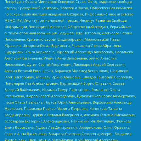
Петербурге Совета Министров Северных Стран, Фонд поддержки свободы
прессы, Гражданский контроль, Человек и Закон, Общественная комиссия
по сохранению наследия академика Сахарова, Информационное агентство
МЕМО. РУ, Институт региональной прессы, Институт Развития Свободы
Информации, Экозащита!-Женсовет, Общественный вердикт, Евразийская
антимонопольная ассоциация, Бедушев Петр Петрович, Дзугкоева Регина
Николаевна, Кривенко Сергей Владимирович, Милославский Павел
Юрьевич, Шнырова Ольга Вадимовна, Чанышева Лилия Айратовна,
Сидорович Ольга Борисовна, Туровский Александр Алексеевич, Васильева
Анастасия Евгеньевна, Ривина Анна Валерьевна, Бойко Анатолий
Николаевич, Дугин Сергей Георгиевич, Пивоваров Андрей Сергеевич,
Аверин Виталий Евгеньевич, Барахоев Магомед Бекханович, Шарипков
Олег Викторович, Мошель Ирина Ароновна, Шведов Григорий Сергеевич,
Пономарев Лев Александрович, Каргалицкий Борис Юльевич, Созаев
Валерий Валерьевич, Исламов Тимур Рифгатович, Романова Ольга
Евгеньевна, Щаров Сергей Алексадрович, Цирульников Борис Альбертович,
Гасан Ольга Павловна, Паутов Юрий Анатольевич, Верховский Александр
Маркович, Пислакова-Паркер Марина Петровна, Кочеткова Татьяна
Владимировна, Чуркина Наталья Валерьевна, Акимова Татьяна Николаевна,
Золотарева Екатерина Александровна, Рачинский Ян Збигневич, Жемкова
Елена Борисовна, Гудков Лев Дмитриевич, Илларионова Юлия Юрьевна,
Саранг Анна Васильевна, Захарова Светлана Сергеевна, Аверин Владимир
Анатольевич, Щур Татьяна Михайловна, Щур Николай Алексеевич,