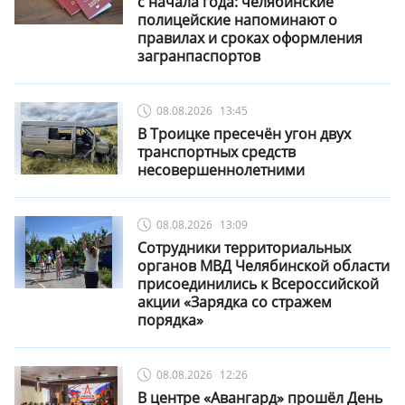
с начала года: челябинские
полицейские напоминают о
правилах и сроках оформления
загранпаспортов
08.08.2026
13:45
В Троицке пресечён угон двух
транспортных средств
несовершеннолетними
08.08.2026
13:09
Сотрудники территориальных
органов МВД Челябинской области
присоединились к Всероссийской
акции «Зарядка со стражем
порядка»
08.08.2026
12:26
В центре «Авангард» прошёл День