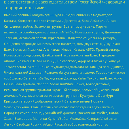
в соответствии с законодательством Российской Федерации
террористическими:
Высший военный Маджлисуль Шура Объединенных сил моджахедов
Кавказа, Конгресс народов Ичкерии и Дагестана, База, Асбат аль-Ансар,
Священная война, Исламская группа, Братья-мусульмане, Партия
исламского освобождения, Лашкар-И-Тайба, Исламская группа, Движение
Талибан, Исламская партия Туркестана, Общество социальных реформ,
Общество возрождения исламского наследия, Дом двух святых, Джунд аш-
Шам, Исламский джихад, Аль-Каида, Имарат Кавказ, АБТО, Правый сектор,
Исламское государство, Джабха аль-Нусра ли-Ахль аш-Шам, Народное
ополчение имени К. Минина и Д. Пожарского, Аджр от Аллаха Субхану уа
Тагьаля SHAM, АУМ Синрике, Муджахеды джамаата Ат-Тавхида Валь-Джихад,
Чистопольский Джамаат, Рохнамо ба суи давлати исломи, Террористическое
сообщество Сеть, Катиба Таухид валь-Джихад, Хайят Тахрир аш-Шам, Ахлю
Сунна Валь Джамаа, National Socialism/White Power, Артподготовка,
Религиозная группа “Джамаат “Красный пахарь”, Колумбайн, Хатлонский
джамаат, Мусульманская религиозная группа п. Кушкуль г. Оренбург,
Крымско-татарский добровольческий батальон имени Номана
Челебиджихана, Азов, Партия исламского возрождения Таджикистана,
Народная самооборона, Дуббайский джамаат, московская ячейка, Батал-
Хаджи Белхороев, Маньяки Культ Убийц, Молодёжь Которая Улыбается,
Легион Свобода России, Айдар, Русский добровольческий корпус