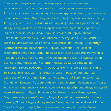
Пражский гражданский центр, Ассоциация школ политических
исследований при Совете Европы, Центр либеральной современности,
Форум русскоязычных европейцев, Немецко-русский обмен, Бард колледж,
Европейский выбор, Фонд Ходорковского, Оксфордский российский фонд,
Фонд Будущее России, Компания свободы информации, Проект Медиа,
Международное партнерство за права человека, Духовное Управление
Евангельских Христиан Украинской Христианской Церкви, Новое
Поколение, Духовное Учебное Заведение Международный Библейский
Колледж, Международное христианское движение, Всемирный Институт
Саентологических Предприятий, Церковь Духовной Технологии,
Европейская сеть организаций по наблюдению за выборами, Республика
Польша, СВОБОДНЫЙ ИДЕЛЬ-УРАЛ, Ассоциация развития журналистики,
IStories fonds, Королевский Институт Международных Отношений,
КРИМСЬКА ПРАВОЗАХИСНА ГРУПА, Фонд имени Генриха Бёлля, Stichting
Bellingcat, Bellingcat Ltd, The Insider, Институт правовой инициативы
Центральной и Восточной Европы, Фонд Открытой Эстонии, Calvert 22
Foundation, Канадский украинский конгресс, Институт Макдональда-Лорье,
Украинская национальная федерация Канады, Декабристы, Международный
научный центр им Вудро Вильсона, Свободная пресса, Возрождение,
Всеукраинский духовный центр , Риддл, Русский антивоенный комитет в
Швеции, Проект Медуза, Фонд Андрея Сахарова, Форум свободной России,
Лига Свободных Наций, Transparеncy International, Форум Свободных