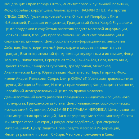
Фонд защиты прав граждан Штаб, Институт права и публичной политики,
Фонд борьбы с коррупцией, Альянс врачей, НАСИЛИЮ.НЕТ, Мы против
СПИДа, СВЕЧА, Гуманитарное действие, Открытый Петербург, Лига
Избирателей, Правовая инициатива, Гражданский Союз, Хасдей Ерушалаим,
Центр поддержки и содействия развитию средств массовой информации,
Горячая Линия, В защиту прав заключенных, Институт глобализации и
социальных движений, Центр социально-информационных инициатив
Действие, Благотворительный фонд охраны здоровья и защиты прав
граждан, Благотворительный фонд помощи осужденным и их семьям, Фонд
Тольятти, Новое время, Серебряная тайга, Так-Так-Так, Сова, центр Анна,
Проект Апрель, Самарская губерния, Эра здоровья, Мемориал,
Аналитический Центр Юрия Левады, Издательство Парк Гагарина, Фонд
имени Андрея Рылькова, Сфера, Центр СИБАЛЬТ, Уральская правозащитная
группа, Женщины Евразии, Институт прав человека, Фонд защиты гласности,
Российский исследовательский центр по правам человека,
Дальневосточный центр развития гражданских инициатив и социального
партнерства, Гражданское действие, Центр независимых социологических
исследований, Сутяжник, АКАДЕМИЯ ПО ПРАВАМ ЧЕЛОВЕКА, Центр развития
некоммерческих организаций, Частное учреждение в Калининграде Совета
Министров северных стран, Гражданское содействие, Трансперенси
Интернешнл-Р, Центр Защиты Прав Средств Массовой Информации,
Институт развития прессы - Сибирь, Частное учреждение в Санкт-