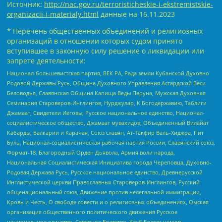
Источник:
http://nac.gov.ru/terroristicheskie-i-ekstremistskie-
organizacii-i-materialy.html
данные на
16.11.2023
* Перечень общественных объединений и религиозных
организаций в отношении которых судом принято
вступившее в законную силу решение о ликвидации или
запрете деятельности:
Национал-большевистская партия, ВЕК РА, Рада земли Кубанской Духовно
Родовой Державы Русь, Община Духовного Управления Асгардской Веси
Беловодья, Славянская Община Капища Веды Перуна, Мужская Духовная
Семинария Староверов-Инглингов, Нурджулар, К Богодержавию, Таблиги
Джамаат, Свидетели Иеговы, Русское национальное единство, Национал-
социалистическое общество, Джамаат мувахидов, Объединенный Вилайат
Кабарды, Балкарии и Карачая, Союз славян, Ат-Такфир Валь-Хиджра, Пит
Буль, Национал-социалистическая рабочая партия России, Славянский союз,
Формат-18, Благородный Орден Дьявола, Армия воли народа,
Национальная Социалистическая Инициатива города Череповца, Духовно-
Родовая Держава Русь, Русское национальное единство, Древнерусской
Инглистической церкви Православных Староверов-Инглингов, Русский
общенациональный союз, Движение против нелегальной иммиграции,
Кровь и Честь, О свободе совести и о религиозных объединениях, Омская
организация общественного политического движения Русское
национальное единство, Северное Братство, Клуб Болельщиков