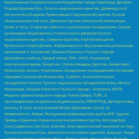
Национальная Социалистическая Инициатива города Череповца, Духовно-
Родовая Держава Русь, Русское национальное единство, Древнерусской
Инглистической церкви Православных Староверов-Инглингов, Русский
общенациональный союз, Движение против нелегальной иммиграции,
Кровь и Честь, О свободе совести и о религиозных объединениях, Омская
организация общественного политического движения Русское
национальное единство, Северное Братство, Клуб Болельщиков
Футбольного Клуба Динамо, Файзрахманисты, Мусульманская религиозная
организация п. Боровский, Община Коренного Русского народа
Щелковского района, Правый сектор, УНА - УНСО, Украинская
повстанческая армия, Тризуб им. Степана Бандеры, Братство, Белый Крест,
Misanthropic division, Религиозное объединение последователей инглиизма,
Народная Социальная Инициатива, TulaSkins, Этнополитическое
объединение Русские, Русское национальное объединение Атака, Мечеть
Мирмамеда, Община Коренного Русского народа г. Астрахани, ВОЛЯ,
Меджлис крымскотатарского народа, Рубеж Севера, ТОЙС, О
противодействии экстремистской деятельности, РЕВТАТПОД, Артподготовка,
Штольц, В честь иконы Божией Матери Державная, Сектор 16,
Независимость, Фирма, Молодежная правозащитная группа МПГ, Курсом
Правды и Единения, Каракольская инициативная группа, Автоград Крю,
Союз Славянских Сил Руси, Алля-Аят, Благотворительный пансионат Ак Умут,
Русская республика Русь, Арестантское уголовное единство, Башкорт, Нация
и свобода, Нация и свобода, W.H.С., Фалунь Дафа, Иртыш Ultras, Русский