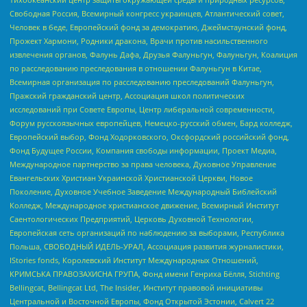
Свободная Россия, Всемирный конгресс украинцев, Атлантический совет,
Человек в беде, Европейский фонд за демократию, Джеймстаунский фонд,
Прожект Хармони, Родники дракона, Врачи против насильственного
извлечения органов, Фалунь Дафа, Друзья Фалуньгун, Фалуньгун, Коалиция
по расследованию преследования в отношении Фалуньгун в Китае,
Всемирная организация по расследованию преследований Фалуньгун,
Пражский гражданский центр, Ассоциация школ политических
исследований при Совете Европы, Центр либеральной современности,
Форум русскоязычных европейцев, Немецко-русский обмен, Бард колледж,
Европейский выбор, Фонд Ходорковского, Оксфордский российский фонд,
Фонд Будущее России, Компания свободы информации, Проект Медиа,
Международное партнерство за права человека, Духовное Управление
Евангельских Христиан Украинской Христианской Церкви, Новое
Поколение, Духовное Учебное Заведение Международный Библейский
Колледж, Международное христианское движение, Всемирный Институт
Саентологических Предприятий, Церковь Духовной Технологии,
Европейская сеть организаций по наблюдению за выборами, Республика
Польша, СВОБОДНЫЙ ИДЕЛЬ-УРАЛ, Ассоциация развития журналистики,
IStories fonds, Королевский Институт Международных Отношений,
КРИМСЬКА ПРАВОЗАХИСНА ГРУПА, Фонд имени Генриха Бёлля, Stichting
Bellingcat, Bellingcat Ltd, The Insider, Институт правовой инициативы
Центральной и Восточной Европы, Фонд Открытой Эстонии, Calvert 22