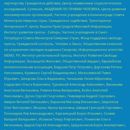
партнерства, Гражданское действие, Центр независимых социологических
исследований, Сутяжник, АКАДЕМИЯ ПО ПРАВАМ ЧЕЛОВЕКА, Центр развития
некоммерческих организаций, Частное учреждение в Калининграде Совета
Министров северных стран, Гражданское содействие, Трансперенси
Интернешнл-Р, Центр Защиты Прав Средств Массовой Информации,
Институт развития прессы - Сибирь, Частное учреждение в Санкт-
Петербурге Совета Министров Северных Стран, Фонд поддержки свободы
прессы, Гражданский контроль, Человек и Закон, Общественная комиссия
по сохранению наследия академика Сахарова, Информационное агентство
МЕМО. РУ, Институт региональной прессы, Институт Развития Свободы
Информации, Экозащита!-Женсовет, Общественный вердикт, Евразийская
антимонопольная ассоциация, Бедушев Петр Петрович, Дзугкоева Регина
Николаевна, Кривенко Сергей Владимирович, Милославский Павел
Юрьевич, Шнырова Ольга Вадимовна, Чанышева Лилия Айратовна,
Сидорович Ольга Борисовна, Туровский Александр Алексеевич, Васильева
Анастасия Евгеньевна, Ривина Анна Валерьевна, Бойко Анатолий
Николаевич, Дугин Сергей Георгиевич, Пивоваров Андрей Сергеевич,
Аверин Виталий Евгеньевич, Барахоев Магомед Бекханович, Шарипков
Олег Викторович, Мошель Ирина Ароновна, Шведов Григорий Сергеевич,
Пономарев Лев Александрович, Каргалицкий Борис Юльевич, Созаев
Валерий Валерьевич, Исламов Тимур Рифгатович, Романова Ольга
Евгеньевна, Щаров Сергей Алексадрович, Цирульников Борис Альбертович,