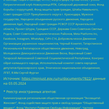
Патриотический клуб-Новокузнецк/РПК, Сибирский державный союз, Фонд
борьбы с коррупцией, Фонд защиты прав граждан, Штабы Навального,
Совет граждан СССР Прикубанского округа г. Краснодара, Мужское
государство, Народное объединение русского движения, Народное
движение Адат, Народный совет граждан РСФСР СССР Архангельской
области, Проект Штурм, Граждане СССР, Держава Союз Советских Светлых
Родов, Совет Советских Социалистических Районов, Meta Platforms Inc,
Facebook, Instagram, WhatsApp, СИЧ-С14, Добровольческое Движение
Организации украинских националистов, Черный Комитет, Татарстанское
Региональное Всетатарское общественное движение, Невоград,
Молодежное Демократическое Движение Весна, Верховный Совет
Татарской Автономной Советской Социалистической Республики, Конгресс
ойрат-калмыцкого народа, Исполнительный комитет совета народных
депутатов Красноярского края, Этническое национальное объединение,
ЛГБТ, Я.МЫ Сергей Фургал
Источник:
https://minjust.gov.ru/ru/documents/7822/
данные
на
03.05.2024
* Реестр иностранных агентов:
Калининградская региональная общественная организация "Экозащита!-Женсовет", Фонд содействия защите прав и свобод граждан "Общественный вердикт", Фонд "Институт Развития Свободы Информации", Частное учреждение "Информационное агентство МЕМО. РУ", Региональная общественная организация "Общественная комиссия по сохранению наследия академика Сахарова", Фонд поддержки свободы прессы, Санкт-Петербургская общественная правозащитная организация "Гражданский контроль", Межрегиональная общественная организация "Информационно-просветительский центр "Мемориал", Региональный Фонд "Центр Защиты Прав Средств Массовой Информации", с 05.12.2023 Фонд "Центр Защиты Прав Средств массовой информации", Региональная общественная благотворительная организация помощи беженцам и мигрантам "Гражданское содействие", Негосударственное образовательное учреждение дополнительного профессионального образования (повышение квалификации) специалистов "АКАДЕМИЯ ПО ПРАВАМ ЧЕЛОВЕКА", Свердловская региональная общественная организация "Сутяжник", Автономная некоммерческая организация "Центр независимых социологических исследований", Союз общественных объединений "Российский исследовательский центр по правам человека", Региональное общественное учреждение научно-информационный центр "МЕМОРИАЛ", Некоммерческая организация "Фонд защиты гласности", Автономная некоммерческая организация "Институт прав человека", Городская общественная организация "Екатеринбургское общество "МЕМОРИАЛ", Городская общественная организация "Рязанское историко-просветительское и правозащитное общество "Мемориал" (Рязанский Мемориал), Челябинский региональный орган общественной самодеятельности – женское общественное объединение "Женщины Евразии", Челябинский региональный орган общественной самодеятельности "Уральская правозащитная группа", Фонд содействия защите здоровья и социальной справедливости имени Андрея Рылькова, Автономная Некоммерческая Организация "Аналитический Центр Юрия Левады", Автономная некоммерческая организация социальной поддержки населения "Проект Апрель", Региональная общественная организация помощи женщинам и детям, находящимся в кризисной ситуации "Информационно-методический центр "Анна", Фонд содействия развитию массовых коммуникаций и правовому просвещению "Так-так-Так", Фонд содействия устойчивому развитию "Серебряная тайга", Свердловский региональный общественный фонд социальных проектов "Новое время", "Idel.Реалии", Кавказ.Реалии, Крым.Реалии, Телеканал Настоящее Время, Татаро-башкирская служба Радио Свобода (Azatliq Radiosi), Радио Свободная Европа/Радио Свобода (PCE/PC), "Сибирь.Реалии", "Фактограф", Благотворительный фонд помощи осужденным и их семьям, Автономная некоммерческая организация "Институт глобализации и социальных движений", Фонд "В защиту прав заключенных", Частное учреждение "Центр поддержки и содействия развитию средств массовой информации", Пензенский региональный общественный благотворительный фонд "Гражданский союз", "Север.Реалии", Некоммерческая организация Фонд "Правовая инициатива", Общество с ограниченной ответственностью "Радио Свободная Европа/Радио Свобода", Чешское информационное агентство "MEDIUM-ORIENT", Красноярская региональная общественная организация "Мы против СПИДа", Камалягин Денис Николаевич, Маркелов Сергей Евгеньевич, Пономарев Лев Александрович, Савицкая Людмила Алексеевна, Автономная некоммерческая организация "Центр по работе с проблемой насилия "НАСИЛИЮ.НЕТ", Межрегиональный профессиональный союз работников здравоохранения "Альянс врачей", Юридическое лицо, зарегистрированное в Латвийской Республике, SIA "Medusa Project" (регистрационный номер 40103797863, дата регистрации 10.06.2014), Некоммерческая организация "Фонд по борьбе с коррупцией", Автономная некоммерческая организация "Институт права и публичной политики", Баданин Роман Сергеевич, Гликин Максим Александрович, Железнова Мария Михайловна, Лукьянова Юлия Сергеевна, Маетная Елизавета Витальевна, Маняхин Петр Борисович, Чуракова Ольга Владимировна, Ярош Юлия Петровна, Юридическое лицо "The Insider SIA", зарегистрированное в Риге, Латвийская Республика (дата регистрации 26.06.2015), являющееся администратором доменного имени интернет-издания "The Insider SIA", https://theins.ru, Постернак Алексей Евгеньевич, Рубин Михаил Аркадьевич, Анин Роман Александрович, Юридическое лицо Istories fonds, зарегистрированное в Латвийской Республике (регистрационный номер 50008295751, дата регистрации 24.02.2020), Великовский Дмитрий Александрович, Долинина Ирина Николаевна, Мароховская Алеся Алексеевна, Шлейнов Роман Юрьевич, Шмагун Олеся Валентиновна, Общество с ограниченной ответственностью "Альтаир 2021", Общество с ограниченной ответственностью "Вега 2021", Общество с ограниченной ответственностью "Главный редактор 2021", Общество с ограниченной ответственностью "Ромашки монолит", Важенков Артем Валерьевич, Ивановская областная общественная организация "Центр гендерных исследований", Гурман Юрий Альбертович, Медиапроект "ОВД-Инфо", Егоров Владимир Владимирович, Жилинский Владимир Александрович, Общество с ограниченной ответственностью "ЗП", Иванова София Юрьевна, Карезина Инна Павловна, Кильтау Екатерина Викторовна, Петров Алексей Викторович, Пискунов Сергей Евгеньевич, Смирнов Сергей Сергеевич, Тихонов Михаил Сергеевич, Общество с ограниченной ответственностью "ЖУРНАЛИСТ-ИНОСТРАННЫЙ АГЕНТ", Арапова Галина Юрьевна, Вольтская Татьяна Анатольевна, Американская компания "Mason G.E.S. Anonymous Foundation" (США), являющаяся владельцем интернет-издания https://mnews.world/, Компания "Stichting Bellingcat", зарегистрированная в Нидерландах (дата регистрации 11.07.2018), Захаров Андрей Вячеславович, Клепиковская Екатерина Дмитриевна, Общество с ограниченной ответственностью "МЕМО", Перл Роман Александрович, Симонов Евгений Алексеевич, Соловьева Елена Анатольевна, Сотников Даниил Владимирович, Сурначева Елизавета Дмитриевна, Автономная некоммерческая организация по защите прав человека и информированию населения "Якутия – Наше Мнение", Общество с ограниченной ответственностью "Москоу диджитал медиа", с 26.01.2023 Общество с ограниченной ответственностью "Чайка Белые сады", Ветошкина Валерия Валерьевна, Заговора Максим Александрович, Межрегиональное общественное движение "Российская ЛГБТ - сеть", Оленичев Максим Владимирович, Павлов Иван Юрьевич, Скворцова Елена Сергеевна, Общество с ограниченной ответственностью "Как бы инагент", Кочетков Игорь Викторович, Общество с ограниченной ответственностью "Честные выборы", Еланчик Олег Александрович, Общество с ограниченной ответственностью "Нобелевский призыв", Гималова Регина Эмилевна, Григорьев Андрей Валерьевич, Григорьева Алина Александровна, Ассоциация по содействию защите прав призывников, альтернативнослужащих и военнослужащих "Правозащитная группа "Гражданин.Армия.Право", Хисамова Регина Фаритовна, Автономная некоммерческая организация по реализации социально-правовых программ "Лилит", Дальневосточное общественное движение "Маяк", Санкт-Петербургская ЛГБТ-инициативная группа "Выход", Инициативная группа ЛГБТ+ "Реверс", Алексеев Андрей Викторович, Бекбулатова Таисия Львовна, Беляев Иван Михайлович, Владыкина Елена Сергеевна, Гельман Марат Александрович, Никульшина Вероника Юрьевна, Толоконникова Надежда Андреевна, Шендерович Виктор Анатольевич, Общество с ограниченной ответственностью "Данное сообщение", Общество с ограниченной ответственностью Издательский дом "Новая глава", Айнбиндер Александра Александровна, Московский комьюнити-центр для ЛГБТ+инициатив, Благотворительный фонд развития филантропии, Deutsche Welle (Германия, Kurt-Schumacher-Strasse 3, 53113 Bonn), Борзунова Мария Михайловна, Воробьев Виктор Викторович, Голубева Анна Львовна, Константинова Алла Михайловна, Малкова Ирина Владимировна, Мурадов Мурад Абдулгалимович, Осетинская Елизавета Николаевна, Понасенков Евгений Николаевич, Ганапольский Матвей Юрьевич, Киселев Евгений Алексеевич, Борухович Ирина Григорьевна, Дремин Иван Тимофеевич, Дубровский Дмитрий Викторович, Красноярская региональная общественная организация поддержки и развития альтернативных образовательных технологий и межкультурных коммуникаций "ИНТЕРРА", Маяковская Екатерина Алексеевна, Фейгин Марк Захарович, Филимонов Андрей Викторович, Дзугкоева Регина Николаевна, Доброхотов Роман Александрович, Дудь Юрий Александрович, Елкин Сергей Владимирович, Кругликов Кирилл Игоревич, Сабунаева Мария Леонидовна, Семенов Алексей Владимирович, Шаинян Карен Багратович, Шульман Екатерина Михайловна, Асафьев Артур Валерьевич, Вахштайн Виктор Семенович, Венедиктов Алексей Алексеевич, Лушникова Екатерина Евгеньевна, Волков Леонид Михайлович, Невзоров Александр Глебович, Пархоменко Сергей Борисович, Сироткин Ярослав Николаевич, Кара-Мурза Владимир Владимирович, Баранова Наталья Владимировна, Гозман Леонид Яковлевич, Кагарлицкий Борис Юльевич, Климарев Михаил Валерьевич, Милов Владимир Станиславович, Автономная некоммерческая организация Краснодарский центр современного искусства "Типография", Моргенштерн Алишер Тагирович, Соболь Любовь Эдуардовна, Общество с ограниченной ответственностью "ЛИЗА НОРМ", Каспаров Гарри Кимович, Ходорковский Михаил Борисович, Общество с ограниченной ответственностью "Апрельские тезисы", Данилович Ирина Брониславовна, Кашин Олег Владимирович, Петров Николай Владимирович, Пивоваров Алексей Владимирович, Соколов Михаил Владимирович, Цветкова Юлия Владимировна, Чичваркин Евгений Александрович, Комитет против пыток/Команда против пыток, Общество с ограниченной ответственностью "Первый научный", Общество с ограниченной ответственностью "Вертолет и ко", Белоцерковская Вероника Борисовна, Кац Максим Евгеньевич, Лазарева Татьяна Юрьевна, Шаведдинов Руслан Табризович, Яшин Илья Валерьевич, Общество с ограниченной ответственностью "Иноагент ААВ", Алешковский Дмитрий Петрович, Альбац Евгения Марковна, Быков Дмитрий Львович, Галямина Юлия Евгеньевна, Лойко Сергей Леонидович, Мартынов Кирилл Константинович, Медведев Сергей Александрович, Крашенинников Федор Геннадиевич, Гордеева Катерина Вл