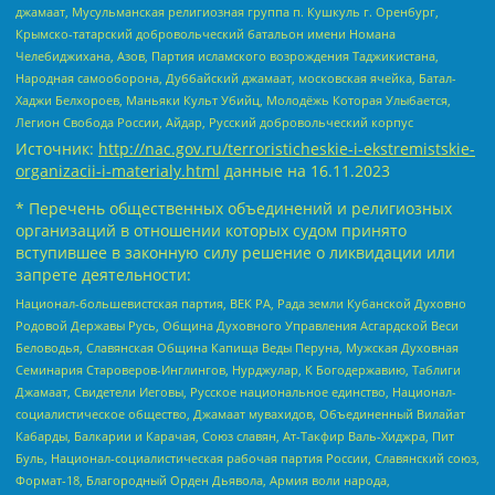
джамаат, Мусульманская религиозная группа п. Кушкуль г. Оренбург,
Крымско-татарский добровольческий батальон имени Номана
Челебиджихана, Азов, Партия исламского возрождения Таджикистана,
Народная самооборона, Дуббайский джамаат, московская ячейка, Батал-
Хаджи Белхороев, Маньяки Культ Убийц, Молодёжь Которая Улыбается,
Легион Свобода России, Айдар, Русский добровольческий корпус
Источник:
http://nac.gov.ru/terroristicheskie-i-ekstremistskie-
organizacii-i-materialy.html
данные на
16.11.2023
* Перечень общественных объединений и религиозных
организаций в отношении которых судом принято
вступившее в законную силу решение о ликвидации или
запрете деятельности:
Национал-большевистская партия, ВЕК РА, Рада земли Кубанской Духовно
Родовой Державы Русь, Община Духовного Управления Асгардской Веси
Беловодья, Славянская Община Капища Веды Перуна, Мужская Духовная
Семинария Староверов-Инглингов, Нурджулар, К Богодержавию, Таблиги
Джамаат, Свидетели Иеговы, Русское национальное единство, Национал-
социалистическое общество, Джамаат мувахидов, Объединенный Вилайат
Кабарды, Балкарии и Карачая, Союз славян, Ат-Такфир Валь-Хиджра, Пит
Буль, Национал-социалистическая рабочая партия России, Славянский союз,
Формат-18, Благородный Орден Дьявола, Армия воли народа,