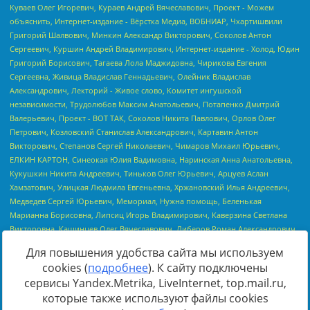
Для повышения удобства сайта мы используем
cookies (
подробнее
). К сайту подключены
сервисы Yandex.Metrika, LiveInternet, top.mail.ru,
Источник:
https://minjust.gov.ru/uploaded/files/reestr-
которые также используют файлы cookies
inostrannyih-agentov-22-03-2024.pdf
данные на
22.03.2024