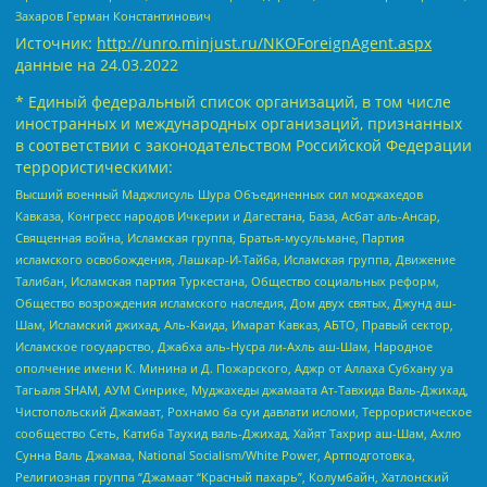
Захаров Герман Константинович
Источник:
http://unro.minjust.ru/NKOForeignAgent.aspx
данные на
24.03.2022
* Единый федеральный список организаций, в том числе
иностранных и международных организаций, признанных
в соответствии с законодательством Российской Федерации
террористическими:
Высший военный Маджлисуль Шура Объединенных сил моджахедов
Кавказа, Конгресс народов Ичкерии и Дагестана, База, Асбат аль-Ансар,
Священная война, Исламская группа, Братья-мусульмане, Партия
исламского освобождения, Лашкар-И-Тайба, Исламская группа, Движение
Талибан, Исламская партия Туркестана, Общество социальных реформ,
Общество возрождения исламского наследия, Дом двух святых, Джунд аш-
Шам, Исламский джихад, Аль-Каида, Имарат Кавказ, АБТО, Правый сектор,
Исламское государство, Джабха аль-Нусра ли-Ахль аш-Шам, Народное
ополчение имени К. Минина и Д. Пожарского, Аджр от Аллаха Субхану уа
Тагьаля SHAM, АУМ Синрике, Муджахеды джамаата Ат-Тавхида Валь-Джихад,
Чистопольский Джамаат, Рохнамо ба суи давлати исломи, Террористическое
сообщество Сеть, Катиба Таухид валь-Джихад, Хайят Тахрир аш-Шам, Ахлю
Сунна Валь Джамаа, National Socialism/White Power, Артподготовка,
Религиозная группа “Джамаат “Красный пахарь”, Колумбайн, Хатлонский