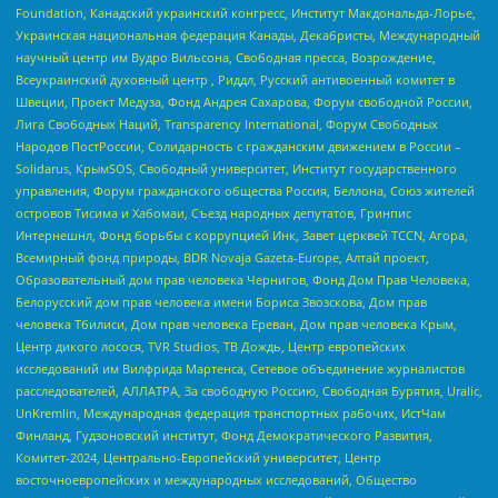
Foundation, Канадский украинский конгресс, Институт Макдональда-Лорье,
Украинская национальная федерация Канады, Декабристы, Международный
научный центр им Вудро Вильсона, Свободная пресса, Возрождение,
Всеукраинский духовный центр , Риддл, Русский антивоенный комитет в
Швеции, Проект Медуза, Фонд Андрея Сахарова, Форум свободной России,
Лига Свободных Наций, Transparеncy International, Форум Свободных
Народов ПостРоссии, Солидарность с гражданским движением в России –
Solidarus, КрымSOS, Свободный университет, Институт государственного
управления, Форум гражданского общества Россия, Беллона, Союз жителей
островов Тисима и Хабомаи, Съезд народных депутатов, Гринпис
Интернешнл, Фонд борьбы с коррупцией Инк, Завет церквей TCCN, Агора,
Всемирный фонд природы, BDR Novaja Gazeta-Europe, Алтай проект,
Образовательный дом прав человека Чернигов, Фонд Дом Прав Человека,
Белорусский дом прав человека имени Бориса Звозскова, Дом прав
человека Тбилиси, Дом прав человека Ереван, Дом прав человека Крым,
Центр дикого лосося, TVR Studios, ТВ Дождь, Центр европейских
исследований им Вилфрида Мартенса, Сетевое объединение журналистов
расследователей, АЛЛАТРА, За свободную Россию, Свободная Бурятия, Uralic,
UnKremlin, Международная федерация транспортных рабочих, ИстЧам
Финланд, Гудзоновский институт, Фонд Демократического Развития,
Комитет-2024, Центрально-Европейский университет, Центр
восточноевропейских и международных исследований, Общество