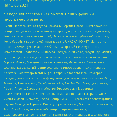
на
13.05.2024
* Сведения реестра НКО, выполняющих функции
иностранного агента:
Лилит, Правозащитная группа Гражданин.Армия.Право, Нижегородский
центр немецкой и европейской культуры, Центр гендерных исследований,
Фонд защиты прав граждан Штаб, Институт права и публичной политики,
Фонд борьбы с коррупцией, Альянс врачей, НАСИЛИЮ.НЕТ, Мы против
СПИДа, СВЕЧА, Гуманитарное действие, Открытый Петербург, Лига
Избирателей, Правовая инициатива, Гражданский Союз, Хасдей Ерушалаим,
Центр поддержки и содействия развитию средств массовой информации,
Горячая Линия, В защиту прав заключенных, Институт глобализации и
социальных движений, Центр социально-информационных инициатив
Действие, Благотворительный фонд охраны здоровья и защиты прав
граждан, Благотворительный фонд помощи осужденным и их семьям, Фонд
Тольятти, Новое время, Серебряная тайга, Так-Так-Так, Сова, центр Анна,
Проект Апрель, Самарская губерния, Эра здоровья, Мемориал,
Аналитический Центр Юрия Левады, Издательство Парк Гагарина, Фонд
имени Андрея Рылькова, Сфера, Центр СИБАЛЬТ, Уральская правозащитная
группа, Женщины Евразии, Институт прав человека, Фонд защиты гласности,
Российский исследовательский центр по правам человека,
Дальневосточный центр развития гражданских инициатив и социального