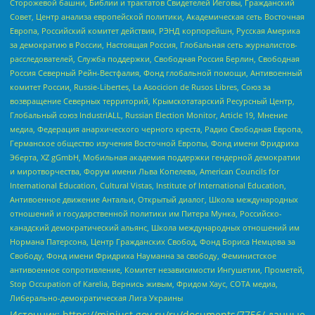
Сторожевой башни, Библии и трактатов Свидетелей Иеговы, Гражданский
Совет, Центр анализа европейской политики, Академическая сеть Восточная
Европа, Российский комитет действия, РЭНД корпорейшн, Русская Америка
за демократию в России, Настоящая Россия, Глобальная сеть журналистов-
расследователей, Служба поддержки, Свободная Россия Берлин, Свободная
Россия Северный Рейн-Вестфалия, Фонд глобальной помощи, Антивоенный
комитет России, Russie-Libertes, La Asocicion de Rusos Libres, Союз за
возвращение Северных территорий, Крымскотатарский Ресурсный Центр,
Глобальный союз IndustriALL, Russian Election Monitor, Article 19, Мнение
медиа, Федерация анархического черного креста, Радио Свободная Европа,
Германское общество изучения Восточной Европы, Фонд имени Фридриха
Эберта, XZ gGmbH, Мобильная академия поддержки гендерной демократии
и миротворчества, Форум имени Льва Копелева, American Councils for
International Education, Cultural Vistas, Institute of International Education,
Антивоенное движение Антальи, Открытый диалог, Школа международных
отношений и государственной политики им Питера Мунка, Российско-
канадский демократический альянс, Школа международных отношений им
Нормана Патерсона, Центр Гражданских Свобод, Фонд Бориса Немцова за
Свободу, Фонд имени Фридриха Науманна за свободу, Феминистское
антивоенное сопротивление, Комитет независимости Ингушетии, Прометей,
Stop Occupation of Karelia, Вернись живым, Фридом Хаус, СОТА медиа,
Либерально-демократическая Лига Украины
Источник:
https://minjust.gov.ru/ru/documents/7756/
данные