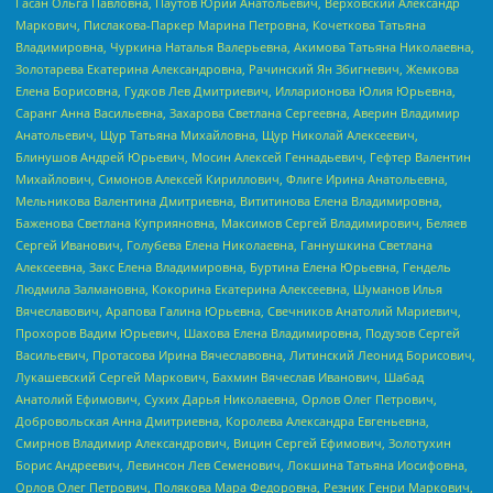
Гасан Ольга Павловна, Паутов Юрий Анатольевич, Верховский Александр
Маркович, Пислакова-Паркер Марина Петровна, Кочеткова Татьяна
Владимировна, Чуркина Наталья Валерьевна, Акимова Татьяна Николаевна,
Золотарева Екатерина Александровна, Рачинский Ян Збигневич, Жемкова
Елена Борисовна, Гудков Лев Дмитриевич, Илларионова Юлия Юрьевна,
Саранг Анна Васильевна, Захарова Светлана Сергеевна, Аверин Владимир
Анатольевич, Щур Татьяна Михайловна, Щур Николай Алексеевич,
Блинушов Андрей Юрьевич, Мосин Алексей Геннадьевич, Гефтер Валентин
Михайлович, Симонов Алексей Кириллович, Флиге Ирина Анатольевна,
Мельникова Валентина Дмитриевна, Вититинова Елена Владимировна,
Баженова Светлана Куприяновна, Максимов Сергей Владимирович, Беляев
Сергей Иванович, Голубева Елена Николаевна, Ганнушкина Светлана
Алексеевна, Закс Елена Владимировна, Буртина Елена Юрьевна, Гендель
Людмила Залмановна, Кокорина Екатерина Алексеевна, Шуманов Илья
Вячеславович, Арапова Галина Юрьевна, Свечников Анатолий Мариевич,
Прохоров Вадим Юрьевич, Шахова Елена Владимировна, Подузов Сергей
Васильевич, Протасова Ирина Вячеславовна, Литинский Леонид Борисович,
Лукашевский Сергей Маркович, Бахмин Вячеслав Иванович, Шабад
Анатолий Ефимович, Сухих Дарья Николаевна, Орлов Олег Петрович,
Добровольская Анна Дмитриевна, Королева Александра Евгеньевна,
Смирнов Владимир Александрович, Вицин Сергей Ефимович, Золотухин
Борис Андреевич, Левинсон Лев Семенович, Локшина Татьяна Иосифовна,
Орлов Олег Петрович, Полякова Мара Федоровна, Резник Генри Маркович,