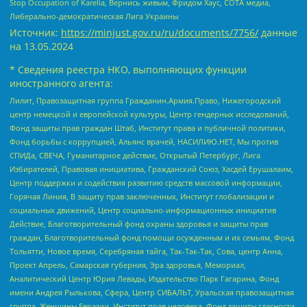
Stop Occupation of Karelia, Вернись живым, Фридом Хаус, СОТА медиа,
Либерально-демократическая Лига Украины
Источник:
https://minjust.gov.ru/ru/documents/7756/
данные
на
13.05.2024
* Сведения реестра НКО, выполняющих функции
иностранного агента:
Лилит, Правозащитная группа Гражданин.Армия.Право, Нижегородский
центр немецкой и европейской культуры, Центр гендерных исследований,
Фонд защиты прав граждан Штаб, Институт права и публичной политики,
Фонд борьбы с коррупцией, Альянс врачей, НАСИЛИЮ.НЕТ, Мы против
СПИДа, СВЕЧА, Гуманитарное действие, Открытый Петербург, Лига
Избирателей, Правовая инициатива, Гражданский Союз, Хасдей Ерушалаим,
Центр поддержки и содействия развитию средств массовой информации,
Горячая Линия, В защиту прав заключенных, Институт глобализации и
социальных движений, Центр социально-информационных инициатив
Действие, Благотворительный фонд охраны здоровья и защиты прав
граждан, Благотворительный фонд помощи осужденным и их семьям, Фонд
Тольятти, Новое время, Серебряная тайга, Так-Так-Так, Сова, центр Анна,
Проект Апрель, Самарская губерния, Эра здоровья, Мемориал,
Аналитический Центр Юрия Левады, Издательство Парк Гагарина, Фонд
имени Андрея Рылькова, Сфера, Центр СИБАЛЬТ, Уральская правозащитная
группа, Женщины Евразии, Институт прав человека, Фонд защиты гласности,