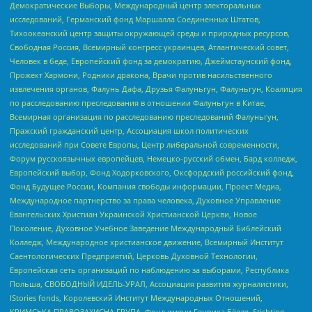
Демократические Выборы, Международный центр электоральных
исследований, Германский фонд Маршалла Соединенных Штатов,
Тихоокеанский центр защиты окружающей среды и природных ресурсов,
Свободная Россия, Всемирный конгресс украинцев, Атлантический совет,
Человек в беде, Европейский фонд за демократию, Джеймстаунский фонд,
Прожект Хармони, Родники дракона, Врачи против насильственного
извлечения органов, Фалунь Дафа, Друзья Фалуньгун, Фалуньгун, Коалиция
по расследованию преследования в отношении Фалуньгун в Китае,
Всемирная организация по расследованию преследований Фалуньгун,
Пражский гражданский центр, Ассоциация школ политических
исследований при Совете Европы, Центр либеральной современности,
Форум русскоязычных европейцев, Немецко-русский обмен, Бард колледж,
Европейский выбор, Фонд Ходорковского, Оксфордский российский фонд,
Фонд Будущее России, Компания свободы информации, Проект Медиа,
Международное партнерство за права человека, Духовное Управление
Евангельских Христиан Украинской Христианской Церкви, Новое
Поколение, Духовное Учебное Заведение Международный Библейский
Колледж, Международное христианское движение, Всемирный Институт
Саентологических Предприятий, Церковь Духовной Технологии,
Европейская сеть организаций по наблюдению за выборами, Республика
Польша, СВОБОДНЫЙ ИДЕЛЬ-УРАЛ, Ассоциация развития журналистики,
IStories fonds, Королевский Институт Международных Отношений,
КРИМСЬКА ПРАВОЗАХИСНА ГРУПА, Фонд имени Генриха Бёлля, Stichting