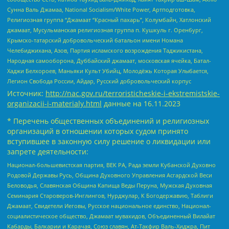
Сунна Валь Джамаа, National Socialism/White Power, Артподготовка,
Религиозная группа “Джамаат “Красный пахарь”, Колумбайн, Хатлонский
джамаат, Мусульманская религиозная группа п. Кушкуль г. Оренбург,
Крымско-татарский добровольческий батальон имени Номана
Челебиджихана, Азов, Партия исламского возрождения Таджикистана,
Народная самооборона, Дуббайский джамаат, московская ячейка, Батал-
Хаджи Белхороев, Маньяки Культ Убийц, Молодёжь Которая Улыбается,
Легион Свобода России, Айдар, Русский добровольческий корпус
Источник:
http://nac.gov.ru/terroristicheskie-i-ekstremistskie-
organizacii-i-materialy.html
данные на
16.11.2023
* Перечень общественных объединений и религиозных
организаций в отношении которых судом принято
вступившее в законную силу решение о ликвидации или
запрете деятельности:
Национал-большевистская партия, ВЕК РА, Рада земли Кубанской Духовно
Родовой Державы Русь, Община Духовного Управления Асгардской Веси
Беловодья, Славянская Община Капища Веды Перуна, Мужская Духовная
Семинария Староверов-Инглингов, Нурджулар, К Богодержавию, Таблиги
Джамаат, Свидетели Иеговы, Русское национальное единство, Национал-
социалистическое общество, Джамаат мувахидов, Объединенный Вилайат
Кабарды, Балкарии и Карачая, Союз славян, Ат-Такфир Валь-Хиджра, Пит