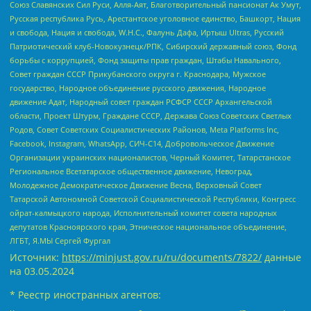
Союз Славянских Сил Руси, Алля-Аят, Благотворительный пансионат Ак Умут,
Русская республика Русь, Арестантское уголовное единство, Башкорт, Нация
и свобода, Нация и свобода, W.H.С., Фалунь Дафа, Иртыш Ultras, Русский
Патриотический клуб-Новокузнецк/РПК, Сибирский державный союз, Фонд
борьбы с коррупцией, Фонд защиты прав граждан, Штабы Навального,
Совет граждан СССР Прикубанского округа г. Краснодара, Мужское
государство, Народное объединение русского движения, Народное
движение Адат, Народный совет граждан РСФСР СССР Архангельской
области, Проект Штурм, Граждане СССР, Держава Союз Советских Светлых
Родов, Совет Советских Социалистических Районов, Meta Platforms Inc,
Facebook, Instagram, WhatsApp, СИЧ-С14, Добровольческое Движение
Организации украинских националистов, Черный Комитет, Татарстанское
Региональное Всетатарское общественное движение, Невоград,
Молодежное Демократическое Движение Весна, Верховный Совет
Татарской Автономной Советской Социалистической Республики, Конгресс
ойрат-калмыцкого народа, Исполнительный комитет совета народных
депутатов Красноярского края, Этническое национальное объединение,
ЛГБТ, Я.МЫ Сергей Фургал
Источник:
https://minjust.gov.ru/ru/documents/7822/
данные
на
03.05.2024
* Реестр иностранных агентов: