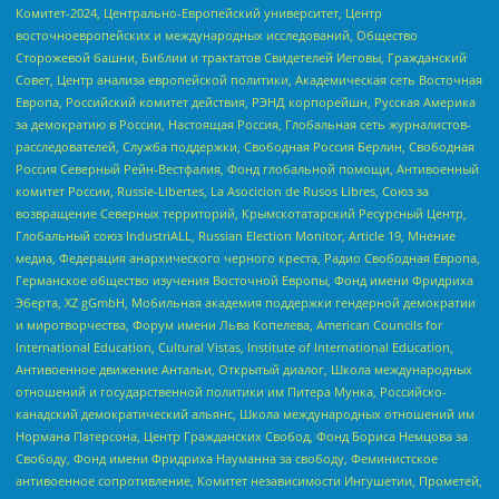
Комитет-2024, Центрально-Европейский университет, Центр
восточноевропейских и международных исследований, Общество
Сторожевой башни, Библии и трактатов Свидетелей Иеговы, Гражданский
Совет, Центр анализа европейской политики, Академическая сеть Восточная
Европа, Российский комитет действия, РЭНД корпорейшн, Русская Америка
за демократию в России, Настоящая Россия, Глобальная сеть журналистов-
расследователей, Служба поддержки, Свободная Россия Берлин, Свободная
Россия Северный Рейн-Вестфалия, Фонд глобальной помощи, Антивоенный
комитет России, Russie-Libertes, La Asocicion de Rusos Libres, Союз за
возвращение Северных территорий, Крымскотатарский Ресурсный Центр,
Глобальный союз IndustriALL, Russian Election Monitor, Article 19, Мнение
медиа, Федерация анархического черного креста, Радио Свободная Европа,
Германское общество изучения Восточной Европы, Фонд имени Фридриха
Эберта, XZ gGmbH, Мобильная академия поддержки гендерной демократии
и миротворчества, Форум имени Льва Копелева, American Councils for
International Education, Cultural Vistas, Institute of International Education,
Антивоенное движение Антальи, Открытый диалог, Школа международных
отношений и государственной политики им Питера Мунка, Российско-
канадский демократический альянс, Школа международных отношений им
Нормана Патерсона, Центр Гражданских Свобод, Фонд Бориса Немцова за
Свободу, Фонд имени Фридриха Науманна за свободу, Феминистское
антивоенное сопротивление, Комитет независимости Ингушетии, Прометей,