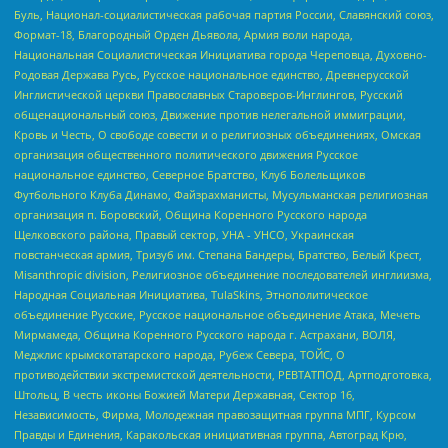
Буль, Национал-социалистическая рабочая партия России, Славянский союз,
Формат-18, Благородный Орден Дьявола, Армия воли народа,
Национальная Социалистическая Инициатива города Череповца, Духовно-
Родовая Держава Русь, Русское национальное единство, Древнерусской
Инглистической церкви Православных Староверов-Инглингов, Русский
общенациональный союз, Движение против нелегальной иммиграции,
Кровь и Честь, О свободе совести и о религиозных объединениях, Омская
организация общественного политического движения Русское
национальное единство, Северное Братство, Клуб Болельщиков
Футбольного Клуба Динамо, Файзрахманисты, Мусульманская религиозная
организация п. Боровский, Община Коренного Русского народа
Щелковского района, Правый сектор, УНА - УНСО, Украинская
повстанческая армия, Тризуб им. Степана Бандеры, Братство, Белый Крест,
Misanthropic division, Религиозное объединение последователей инглиизма,
Народная Социальная Инициатива, TulaSkins, Этнополитическое
объединение Русские, Русское национальное объединение Атака, Мечеть
Мирмамеда, Община Коренного Русского народа г. Астрахани, ВОЛЯ,
Меджлис крымскотатарского народа, Рубеж Севера, ТОЙС, О
противодействии экстремистской деятельности, РЕВТАТПОД, Артподготовка,
Штольц, В честь иконы Божией Матери Державная, Сектор 16,
Независимость, Фирма, Молодежная правозащитная группа МПГ, Курсом
Правды и Единения, Каракольская инициативная группа, Автоград Крю,