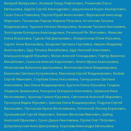
Валерий Валерьевич, Исламов Тимур Рифгатович, Романова Ольга
Евгеньевна, Щаров Сергей Алексадрович, Цирульников Борис Альбертович,
Гасан Ольга Павловна, Паутов Юрий Анатольевич, Верховский Александр
Маркович, Пислакова-Паркер Марина Петровна, Кочеткова Татьяна
Владимировна, Чуркина Наталья Валерьевна, Акимова Татьяна Николаевна,
Золотарева Екатерина Александровна, Рачинский Ян Збигневич, Жемкова
Елена Борисовна, Гудков Лев Дмитриевич, Илларионова Юлия Юрьевна,
Саранг Анна Васильевна, Захарова Светлана Сергеевна, Аверин Владимир
Анатольевич, Щур Татьяна Михайловна, Щур Николай Алексеевич,
Блинушов Андрей Юрьевич, Мосин Алексей Геннадьевич, Гефтер Валентин
Михайлович, Симонов Алексей Кириллович, Флиге Ирина Анатольевна,
Мельникова Валентина Дмитриевна, Вититинова Елена Владимировна,
Баженова Светлана Куприяновна, Максимов Сергей Владимирович, Беляев
Сергей Иванович, Голубева Елена Николаевна, Ганнушкина Светлана
Алексеевна, Закс Елена Владимировна, Буртина Елена Юрьевна, Гендель
Людмила Залмановна, Кокорина Екатерина Алексеевна, Шуманов Илья
Вячеславович, Арапова Галина Юрьевна, Свечников Анатолий Мариевич,
Прохоров Вадим Юрьевич, Шахова Елена Владимировна, Подузов Сергей
Васильевич, Протасова Ирина Вячеславовна, Литинский Леонид Борисович,
Лукашевский Сергей Маркович, Бахмин Вячеслав Иванович, Шабад
Анатолий Ефимович, Сухих Дарья Николаевна, Орлов Олег Петрович,
Добровольская Анна Дмитриевна, Королева Александра Евгеньевна,