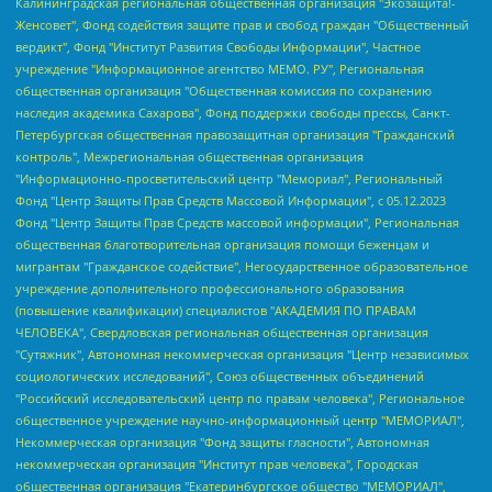
Калининградская региональная общественная организация "Экозащита!-Женсовет", Фонд содействия защите прав и свобод граждан "Общественный вердикт", Фонд "Институт Развития Свободы Информации", Частное учреждение "Информационное агентство МЕМО. РУ", Региональная общественная организация "Общественная комиссия по сохранению наследия академика Сахарова", Фонд поддержки свободы прессы, Санкт-Петербургская общественная правозащитная организация "Гражданский контроль", Межрегиональная общественная организация "Информационно-просветительский центр "Мемориал", Региональный Фонд "Центр Защиты Прав Средств Массовой Информации", с 05.12.2023 Фонд "Центр Защиты Прав Средств массовой информации", Региональная общественная благотворительная организация помощи беженцам и мигрантам "Гражданское содействие", Негосударственное образовательное учреждение дополнительного профессионального образования (повышение квалификации) специалистов "АКАДЕМИЯ ПО ПРАВАМ ЧЕЛОВЕКА", Свердловская региональная общественная организация "Сутяжник", Автономная некоммерческая организация "Центр независимых социологических исследований", Союз общественных объединений "Российский исследовательский центр по правам человека", Региональное общественное учреждение научно-информационный центр "МЕМОРИАЛ", Некоммерческая организация "Фонд защиты гласности", Автономная некоммерческая организация "Институт прав человека", Городская общественная организация "Екатеринбургское общество "МЕМОРИАЛ", Городская общественная организация "Рязанское историко-просветительское и правозащитное общество "Мемориал" (Рязанский Мемориал), Челябинский региональный орган общественной самодеятельности – женское общественное объединение "Женщины Евразии", Челябинский региональный орган общественной самодеятельности "Уральская правозащитная группа", Фонд содействия защите здоровья и социальной справедливости имени Андрея Рылькова, Автономная Некоммерческая Организация "Аналитический Центр Юрия Левады", Автономная некоммерческая организация социальной поддержки населения "Проект Апрель", Региональная общественная организация помощи женщинам и детям, находящимся в кризисной ситуации "Информационно-методический центр "Анна", Фонд содействия развитию массовых коммуникаций и правовому просвещению "Так-так-Так", Фонд содействия устойчивому развитию "Серебряная тайга", Свердловский региональный общественный фонд социальных проектов "Новое время", "Idel.Реалии", Кавказ.Реалии, Крым.Реалии, Телеканал Настоящее Время, Татаро-башкирская служба Радио Свобода (Azatliq Radiosi), Радио Свободная Европа/Радио Свобода (PCE/PC), "Сибирь.Реалии", "Фактограф", Благотворительный фонд помощи осужденным и их семьям, Автономная некоммерческая организация "Институт глобализации и социальных движений", Фонд "В защиту прав заключенных", Частное учреждение "Центр поддержки и содействия развитию средств массовой информации", Пензенский региональный общественный благотворительный фонд "Гражданский союз", "Север.Реалии", Некоммерческая организация Фонд "Правовая инициатива", Общество с ограниченной ответственностью "Радио Свободная Европа/Радио Свобода", Чешское информационное агентство "MEDIUM-ORIENT", Красноярская региональная общественная организация "Мы против СПИДа", Камалягин Денис Николаевич, Маркелов Сергей Евгеньевич, Пономарев Лев Александрович, Савицкая Людмила Алексеевна, Автономная некоммерческая организация "Центр по работе с проблемой насилия "НАСИЛИЮ.НЕТ", Межрегиональный профессиональный союз работников здравоохранения "Альянс врачей", Юридическое лицо, зарегистрированное в Латвийской Республике, SIA "Medusa Project" (регистрационный номер 40103797863, дата регистрации 10.06.2014), Некоммерческая организация "Фонд по борьбе с коррупцией", Автономная некоммерческая организация "Институт права и публичной политики", Баданин Роман Сергеевич, Гликин Максим Александрович, Железнова Мария Михайловна, Лукьянова Юлия Сергеевна, Маетная Елизавета Витальевна, Маняхин Петр Борисович, Чуракова Ольга Владимировна, Ярош Юлия Петровна, Юридическое лицо "The Insider SIA", зарегистрированное в Риге, Латвийская Республика (дата регистрации 26.06.2015), являющееся администратором доменного имени интернет-издания "The Insider SIA", https://theins.ru, Постернак Алексей Евгеньевич, Рубин Михаил Аркадьевич, Анин Роман Александрович, Юридическое лицо Istories fonds, зарегистрированное в Латвийской Республике (регистрационный номер 50008295751, дата регистрации 24.02.2020), Великовский Дмитрий Александрович, Долинина Ирина Николаевна, Мароховская Алеся Алексеевна, Шлейнов Роман Юрьевич, Шмагун Олеся Валентиновна, Общество с ограниченной ответственностью "Альтаир 2021", Общество с ограниченной ответственностью "Вега 2021", Общество с ограниченной ответственностью "Главный редактор 2021", Общество с ограниченной ответственностью "Ромашки монолит", Важенков Артем Валерьевич, Ивановская областная общественная организация "Центр гендерных исследований", Гурман Юрий Альбертович, Медиапроект "ОВД-Инфо", Егоров Владимир Владимирович, Жилинский Владимир Александрович, Общество с ограниченной ответственностью "ЗП", Иванова София Юрьевна, Карезина Инна Павловна, Кильтау Екатерина Викторовна, Петров Алексей Викторович, Пискунов Сергей Евгеньевич, Смирнов Сергей Сергеевич, Тихонов Михаил Сергеевич, Общество с ограниченной ответственностью "ЖУРНАЛИСТ-ИНОСТРАННЫЙ АГЕНТ", Арапова Галина Юрьевна, Вольтская Татьяна Анатольевна, Американская компания "Mason G.E.S. Anonymous Foundation" (США), являющаяся владельцем интернет-издания https://mnews.world/, Компания "Stichting Bellingcat", зарегистрированная в Нидерландах (дата регистрации 11.07.2018), Захаров Андрей Вячеславович, Клепиковская Екатерина Дмитриевна, Общество с ограниченной ответственностью "МЕМО", Перл Роман Александрович, Симонов Евгений Алексеевич, Соловьева Елена Анатольевна, Сотников Даниил Владимирович, Сурначева Елизавета Дмитриевна, Автономная некоммерческая организация по защите прав человека и информированию населения "Якутия – Наше Мнение", Общество с ограниченной ответственностью "Москоу диджитал медиа", с 26.01.2023 Общество с ограниченной ответственностью "Чайка Белые сады", Ветошкина Валерия Валерьевна, Заговора Максим Александрович, Межрегиональное общественное движение "Российская ЛГБТ - сеть", Оленичев Максим Владимирович, Павлов Иван Юрьевич, Скворцова Елена Сергеевна, Общество с ограниченной ответственностью "Как бы инагент", Кочетков Игорь Викторович, Общество с ограниченной ответственностью "Честные выборы", Еланчик Олег Александрович, Общество с ограниченной ответственностью "Нобелевский призыв", Гималова Регина Эмилевна, Григорьев Андрей Валерьевич, Григорьева Алина Александровна, Ассоциация по содействию защите прав призывников, альтернативнослужащих и военнослужащих "Правозащитная группа "Гражданин.Армия.Право", Хисамова Регина Фаритовна, Автономная некоммерческая организация по реализации социально-правовых программ "Лилит", Дальневосточное общественное движение "Маяк", Санкт-Петербургская ЛГБТ-инициативная группа "Выход", Инициативная группа ЛГБТ+ "Реверс", Алексеев Андрей Викторович, Бекбулатова Таисия Львовна, Беляев Иван Михайлович, Владыкина Елена Сергеевна, Гельман Марат Александрович, Никульшина Вероника Юрьевна, Толоконникова Надежда Андреевна, Шендерович Виктор Анатольевич, Общество с ограниченной ответственностью "Данное сообщение", Общество с ограниченной ответственностью Издательский дом "Новая глава", Айнбиндер Александра Александровна, Московский комьюнити-центр для ЛГБТ+инициатив, Благотворительный фонд развития филантропии, Deutsche Welle (Германия, Kurt-Schumacher-Strasse 3, 53113 Bonn), Борзунова Мария Михайловна, Воробьев Виктор Викторович, Голубева Анна Львовна, Константинова Алла Михайловна, Малкова Ирина Владимировна, Мурадов Мурад Абдулгалимович, Осетинская Елизавета Николаевна, Понасенков Евгений Николаевич, Ганапольский Матвей Юрьевич, Киселев Евгений Алексеевич, Борухович Ирина Григорьевна, Дремин Иван Тимофеевич, Дубровский Дмитрий Викторович, Красноярская региональная общественная организация поддержки и развития альтернативных образовательных технологий и межкультурных коммуникаций "ИНТЕРРА", Маяковская Екатерина Алексеевна, Фейгин Марк Захарович, Филимонов Андрей Викторович, Дзугкоева Регина Николаевна, Доброхотов Роман Александрович, Дудь Юрий Александрович, Елкин Сергей Владимирович, Кругликов Кирилл Игоревич, Сабунаева Мария Леонидовна, Семенов Алексей Владимирович, Шаинян Карен Багратович, Шульман Екатерина Михайловна, Асафьев Артур Валерьевич, Вахштайн Виктор Семенович, Венедиктов Алексей Алексеевич, Лушникова Екатерина Евгеньевна, Волков Леонид Михайлович, Невзоров Александр Глебович, Пархоменко Сергей Борисович, Сироткин Ярослав Николаевич, Кара-Мурза Владимир Владимирович, Баранова Наталья Владимировна, Гозман Леонид Яковлевич, Кагарлицкий Борис Юльевич, Климарев Михаил Валерьевич, Милов Владимир Станиславович, Автономная некоммерческая организация Краснодарский центр современного искусства "Типография", Моргенштерн Алишер Тагирович, Соболь Любовь Эдуардовна, Общество с ограниченной ответственностью "ЛИЗА НОРМ", Каспаров Гарри Кимович, Ходорковский Михаил Борисович, Общество с ограниченной ответственностью "Апрельские тезисы", Данилович Ирина Брониславовна, Кашин Олег Владимирович, Петров Николай Владимирович, Пивоваров Алексей Владимирович, Соколов Михаил Владимирович, Цветкова Юлия Владимировна, Чичваркин Евгений Александрович, Комитет против пыток/Команда против пыток, Общество с ограниченной ответственностью "Первый научный", Общество с ограниченной ответственностью "Вертолет и ко", Белоцерковская Вероника Борисовна, Кац Максим Евгеньевич, Лазарева Татьяна Юрьевна, Шаведдинов Руслан Табризович, Яшин Илья Валерьевич, Общество с ограниченной ответственностью "Иноагент ААВ", Алешковский Дмитрий Петрович, Альбац Евгения Марковна, Быков Дмитрий Львович, Галямина Юлия Евгеньевна, Лойко Сергей Леонидович, Мартынов Кирилл Константинович, Медведев Сергей Александрович, Крашенинников Федор Геннадиевич, Гордеева Катерина Вл