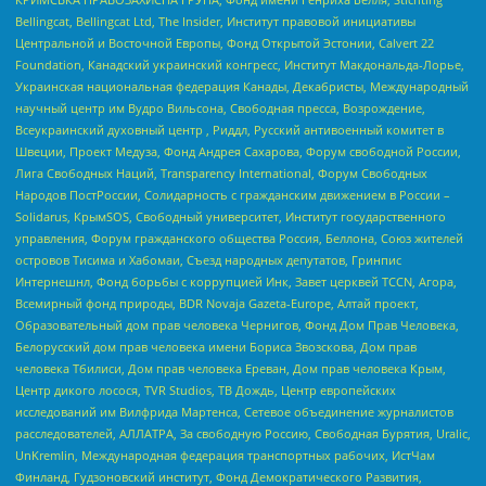
Bellingcat, Bellingcat Ltd, The Insider, Институт правовой инициативы
Центральной и Восточной Европы, Фонд Открытой Эстонии, Calvert 22
Foundation, Канадский украинский конгресс, Институт Макдональда-Лорье,
Украинская национальная федерация Канады, Декабристы, Международный
научный центр им Вудро Вильсона, Свободная пресса, Возрождение,
Всеукраинский духовный центр , Риддл, Русский антивоенный комитет в
Швеции, Проект Медуза, Фонд Андрея Сахарова, Форум свободной России,
Лига Свободных Наций, Transparеncy International, Форум Свободных
Народов ПостРоссии, Солидарность с гражданским движением в России –
Solidarus, КрымSOS, Свободный университет, Институт государственного
управления, Форум гражданского общества Россия, Беллона, Союз жителей
островов Тисима и Хабомаи, Съезд народных депутатов, Гринпис
Интернешнл, Фонд борьбы с коррупцией Инк, Завет церквей TCCN, Агора,
Всемирный фонд природы, BDR Novaja Gazeta-Europe, Алтай проект,
Образовательный дом прав человека Чернигов, Фонд Дом Прав Человека,
Белорусский дом прав человека имени Бориса Звозскова, Дом прав
человека Тбилиси, Дом прав человека Ереван, Дом прав человека Крым,
Центр дикого лосося, TVR Studios, ТВ Дождь, Центр европейских
исследований им Вилфрида Мартенса, Сетевое объединение журналистов
расследователей, АЛЛАТРА, За свободную Россию, Свободная Бурятия, Uralic,
UnKremlin, Международная федерация транспортных рабочих, ИстЧам
Финланд, Гудзоновский институт, Фонд Демократического Развития,