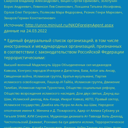
Смирнов Владимир Александрович, Вицин Сергей Ефимович, Золотухин
Борис Андреевич, Левинсон Лев Семенович, Локшина Татьяна Иосифовна,
Орлов Олег Петрович, Полякова Мара Федоровна, Резник Генри Маркович,
Захаров Герман Константинович
Источник:
http://unro.minjust.ru/NKOForeignAgent.aspx
данные на
24.03.2022
* Единый федеральный список организаций, в том числе
иностранных и международных организаций, признанных
в соответствии с законодательством Российской Федерации
террористическими:
Высший военный Маджлисуль Шура Объединенных сил моджахедов
Кавказа, Конгресс народов Ичкерии и Дагестана, База, Асбат аль-Ансар,
Священная война, Исламская группа, Братья-мусульмане, Партия
исламского освобождения, Лашкар-И-Тайба, Исламская группа, Движение
Талибан, Исламская партия Туркестана, Общество социальных реформ,
Общество возрождения исламского наследия, Дом двух святых, Джунд аш-
Шам, Исламский джихад, Аль-Каида, Имарат Кавказ, АБТО, Правый сектор,
Исламское государство, Джабха аль-Нусра ли-Ахль аш-Шам, Народное
ополчение имени К. Минина и Д. Пожарского, Аджр от Аллаха Субхану уа
Тагьаля SHAM, АУМ Синрике, Муджахеды джамаата Ат-Тавхида Валь-Джихад,
Чистопольский Джамаат, Рохнамо ба суи давлати исломи, Террористическое
сообщество Сеть, Катиба Таухид валь-Джихад, Хайят Тахрир аш-Шам, Ахлю