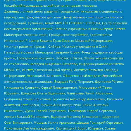
Российский исследовательский центр по правам человека,
Дальневосточный центр развития гражданских инициатив и социального
партнерства, Гражданское действие, Центр независимых социологических
исследований, Сутяжник, АКАДЕМИЯ ПО ПРАВАМ ЧЕЛОВЕКА, Центр развития
некоммерческих организаций, Частное учреждение в Калининграде Совета
Министров северных стран, Гражданское содействие, Трансперенси
Интернешнл-Р, Центр Защиты Прав Средств Массовой Информации,
Институт развития прессы - Сибирь, Частное учреждение в Санкт-
Петербурге Совета Министров Северных Стран, Фонд поддержки свободы
прессы, Гражданский контроль, Человек и Закон, Общественная комиссия
по сохранению наследия академика Сахарова, Информационное агентство
МЕМО. РУ, Институт региональной прессы, Институт Развития Свободы
Информации, Экозащита!-Женсовет, Общественный вердикт, Евразийская
антимонопольная ассоциация, Бедушев Петр Петрович, Дзугкоева Регина
Николаевна, Кривенко Сергей Владимирович, Милославский Павел
Юрьевич, Шнырова Ольга Вадимовна, Чанышева Лилия Айратовна,
Сидорович Ольга Борисовна, Туровский Александр Алексеевич, Васильева
Анастасия Евгеньевна, Ривина Анна Валерьевна, Бойко Анатолий
Николаевич, Дугин Сергей Георгиевич, Пивоваров Андрей Сергеевич,
Аверин Виталий Евгеньевич, Барахоев Магомед Бекханович, Шарипков
Олег Викторович, Мошель Ирина Ароновна, Шведов Григорий Сергеевич,
Пономарев Лев Александрович, Каргалицкий Борис Юльевич, Созаев