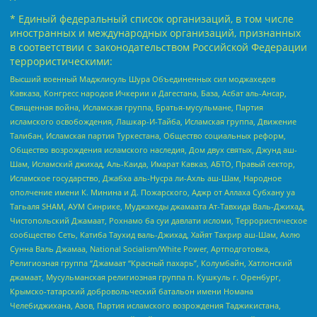
* Единый федеральный список организаций, в том числе
иностранных и международных организаций, признанных
в соответствии с законодательством Российской Федерации
террористическими:
Высший военный Маджлисуль Шура Объединенных сил моджахедов
Кавказа, Конгресс народов Ичкерии и Дагестана, База, Асбат аль-Ансар,
Священная война, Исламская группа, Братья-мусульмане, Партия
исламского освобождения, Лашкар-И-Тайба, Исламская группа, Движение
Талибан, Исламская партия Туркестана, Общество социальных реформ,
Общество возрождения исламского наследия, Дом двух святых, Джунд аш-
Шам, Исламский джихад, Аль-Каида, Имарат Кавказ, АБТО, Правый сектор,
Исламское государство, Джабха аль-Нусра ли-Ахль аш-Шам, Народное
ополчение имени К. Минина и Д. Пожарского, Аджр от Аллаха Субхану уа
Тагьаля SHAM, АУМ Синрике, Муджахеды джамаата Ат-Тавхида Валь-Джихад,
Чистопольский Джамаат, Рохнамо ба суи давлати исломи, Террористическое
сообщество Сеть, Катиба Таухид валь-Джихад, Хайят Тахрир аш-Шам, Ахлю
Сунна Валь Джамаа, National Socialism/White Power, Артподготовка,
Религиозная группа “Джамаат “Красный пахарь”, Колумбайн, Хатлонский
джамаат, Мусульманская религиозная группа п. Кушкуль г. Оренбург,
Крымско-татарский добровольческий батальон имени Номана
Челебиджихана, Азов, Партия исламского возрождения Таджикистана,