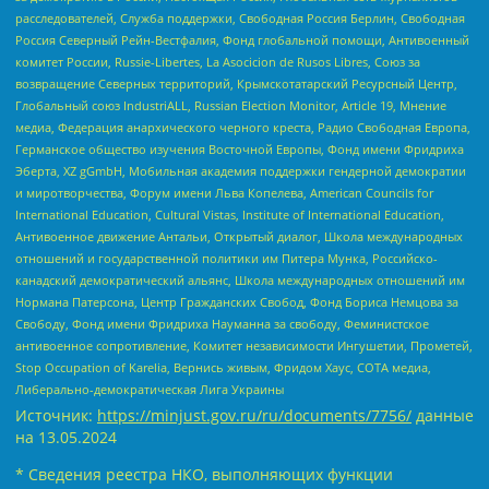
расследователей, Служба поддержки, Свободная Россия Берлин, Свободная
Россия Северный Рейн-Вестфалия, Фонд глобальной помощи, Антивоенный
комитет России, Russie-Libertes, La Asocicion de Rusos Libres, Союз за
возвращение Северных территорий, Крымскотатарский Ресурсный Центр,
Глобальный союз IndustriALL, Russian Election Monitor, Article 19, Мнение
медиа, Федерация анархического черного креста, Радио Свободная Европа,
Германское общество изучения Восточной Европы, Фонд имени Фридриха
Эберта, XZ gGmbH, Мобильная академия поддержки гендерной демократии
и миротворчества, Форум имени Льва Копелева, American Councils for
International Education, Cultural Vistas, Institute of International Education,
Антивоенное движение Антальи, Открытый диалог, Школа международных
отношений и государственной политики им Питера Мунка, Российско-
канадский демократический альянс, Школа международных отношений им
Нормана Патерсона, Центр Гражданских Свобод, Фонд Бориса Немцова за
Свободу, Фонд имени Фридриха Науманна за свободу, Феминистское
антивоенное сопротивление, Комитет независимости Ингушетии, Прометей,
Stop Occupation of Karelia, Вернись живым, Фридом Хаус, СОТА медиа,
Либерально-демократическая Лига Украины
Источник:
https://minjust.gov.ru/ru/documents/7756/
данные
на
13.05.2024
* Сведения реестра НКО, выполняющих функции