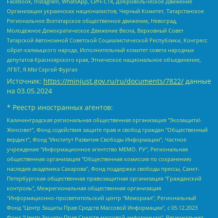
Facebook, Instagram, WhatsApp, СИЧ-С14, Добровольческое Движение
Организации украинских националистов, Черный Комитет, Татарстанское
Региональное Всетатарское общественное движение, Невоград,
Молодежное Демократическое Движение Весна, Верховный Совет
Татарской Автономной Советской Социалистической Республики, Конгресс
ойрат-калмыцкого народа, Исполнительный комитет совета народных
депутатов Красноярского края, Этническое национальное объединение,
ЛГБТ, Я.МЫ Сергей Фургал
Источник:
https://minjust.gov.ru/ru/documents/7822/
данные
на
03.05.2024
* Реестр иностранных агентов:
Калининградская региональная общественная организация "Экозащита!-Женсовет", Фонд содействия защите прав и свобод граждан "Общественный вердикт", Фонд "Институт Развития Свободы Информации", Частное учреждение "Информационное агентство МЕМО. РУ", Региональная общественная организация "Общественная комиссия по сохранению наследия академика Сахарова", Фонд поддержки свободы прессы, Санкт-Петербургская общественная правозащитная организация "Гражданский контроль", Межрегиональная общественная организация "Информационно-просветительский центр "Мемориал", Региональный Фонд "Центр Защиты Прав Средств Массовой Информации", с 05.12.2023 Фонд "Центр Защиты Прав Средств массовой информации", Региональная общественная благотворительная организация помощи беженцам и мигрантам "Гражданское содействие", Негосударственное образовательное учреждение дополнительного профессионального образования (повышение квалификации) специалистов "АКАДЕМИЯ ПО ПРАВАМ ЧЕЛОВЕКА", Свердловская региональная общественная организация "Сутяжник", Автономная некоммерческая организация "Центр независимых социологических исследований", Союз общественных объединений "Российский исследовательский центр по правам человека", Региональное общественное учреждение научно-информационный центр "МЕМОРИАЛ", Некоммерческая организация "Фонд защиты гласности", Автономная некоммерческая организация "Институт прав человека", Городская общественная организация "Екатеринбургское общество "МЕМОРИАЛ", Городская общественная организация "Рязанское историко-просветительское и правозащитное общество "Мемориал" (Рязанский Мемориал), Челябинский региональный орган общественной самодеятельности – женское общественное объединение "Женщины Евразии", Челябинский региональный орган общественной самодеятельности "Уральская правозащитная группа", Фонд содействия защите здоровья и социальной справедливости имени Андрея Рылькова, Автономная Некоммерческая Организация "Аналитический Центр Юрия Левады", Автономная некоммерческая организация социальной поддержки населения "Проект Апрель", Региональная общественная организация помощи женщинам и детям, находящимся в кризисной ситуации "Информационно-методический центр "Анна", Фонд содействия развитию массовых коммуникаций и правовому просвещению "Так-так-Так", Фонд содействия устойчивому развитию "Серебряная тайга", Свердловский региональный общественный фонд социальных проектов "Новое время", "Idel.Реалии", Кавказ.Реалии, Крым.Реалии, Телеканал Настоящее Время, Татаро-башкирская служба Радио Свобода (Azatliq Radiosi), Радио Свободная Европа/Радио Свобода (PCE/PC), "Сибирь.Реалии", "Фактограф", Благотворительный фонд помощи осужденным и их семьям, Автономная некоммерческая организация "Институт глобализации и социальных движений", Фонд "В защиту прав заключенных", Частное учреждение "Центр поддержки и содействия развитию средств массовой информации", Пензенский региональный общественный благотворительный фонд "Гражданский союз", "Север.Реалии", Некоммерческая организация Фонд "Правовая инициатива", Общество с ограниченной ответственностью "Радио Свободная Европа/Радио Свобода", Чешское информационное агентство "MEDIUM-ORIENT", Красноярская региональная общественная организация "Мы против СПИДа", Камалягин Денис Николаевич, Маркелов Сергей Евгеньевич, Пономарев Лев Александрович, Савицкая Людмила Алексеевна, Автономная некоммерческая организация "Центр по работе с проблемой насилия "НАСИЛИЮ.НЕТ", Межрегиональный профессиональный союз работников здравоохранения "Альянс врачей", Юридическое лицо, зарегистрированное в Латвийской Республике, SIA "Medusa Project" (регистрационный номер 40103797863, дата регистрации 10.06.2014), Некоммерческая организация "Фонд по борьбе с коррупцией", Автономная некоммерческая организация "Институт права и публичной политики", Баданин Роман Сергеевич, Гликин Максим Александрович, Железнова Мария Михайловна, Лукьянова Юлия Сергеевна, Маетная Елизавета Витальевна, Маняхин Петр Борисович, Чуракова Ольга Владимировна, Ярош Юлия Петровна, Юридическое лицо "The Insider SIA", зарегистрированное в Риге, Латвийская Республика (дата регистрации 26.06.2015), являющееся администратором доменного имени интернет-издания "The Insider SIA", https://theins.ru, Постернак Алексей Евгеньевич, Рубин Михаил Аркадьевич, Анин Роман Александрович, Юридическое лицо Istories fonds, зарегистрированное в Латвийской Республике (регистрационный номер 50008295751, дата регистрации 24.02.2020), Великовский Дмитрий Александрович, Долинина Ирина Николаевна, Мароховская Алеся Алексеевна, Шлейнов Роман Юрьевич, Шмагун Олеся Валентиновна, Общество с ограниченной ответственностью "Альтаир 2021", Общество с ограниченной ответственностью "Вега 2021", Общество с ограниченной ответственностью "Главный редактор 2021", Общество с ограниченной ответственностью "Ромашки монолит", Важенков Артем Валерьевич, Ивановская областная общественная организация "Центр гендерных исследований", Гурман Юрий Альбертович, Медиапроект "ОВД-Инфо", Егоров Владимир Владимирович, Жилинский Владимир Александрович, Общество с ограниченной ответственностью "ЗП", Иванова София Юрьевна, Карезина Инна Павловна, Кильтау Екатерина Викторовна, Петров Алексей Викторович, Пискунов Сергей Евгеньевич, Смирнов Сергей Сергеевич, Тихонов Михаил Сергеевич, Общество с ограниченной ответственностью "ЖУРНАЛИСТ-ИНОСТРАННЫЙ АГЕНТ", Арапова Галина Юрьевна, Вольтская Татьяна Анатольевна, Американская компания "Mason G.E.S. Anonymous Foundation" (США), являющаяся владельцем интернет-издания https://mnews.world/, Компания "Stichting Bellingcat", зарегистрированная в Нидерландах (дата регистрации 11.07.2018), Захаров Андрей Вячеславович, Клепиковская Екатерина Дмитриевна, Общество с ограниченной ответственностью "МЕМО", Перл Роман Александрович, Симонов Евгений Алексеевич, Соловьева Елена Анатольевна, Сотников Даниил Владимирович, Сурначева Елизавета Дмитриевна, Автономная некоммерческая организация по защите прав человека и информированию населения "Якутия – Наше Мнение", Общество с ограниченной ответственностью "Москоу диджитал медиа", с 26.01.2023 Общество с ограниченной ответственностью "Чайка Белые сады", Ветошкина Валерия Валерьевна, Заговора Максим Александрович, Межрегиональное общественное движение "Российская ЛГБТ - сеть", Оленичев Максим Владимирович, Павлов Иван Юрьевич, Скворцова Елена Сергеевна, Общество с ограниченной ответственностью "Как бы инагент", Кочетков Игорь Викторович, Общество с ограниченной ответственностью "Честные выборы", Еланчик Олег Александрович, Общество с ограниченной ответственностью "Нобелевский призыв", Гималова Регина Эмилевна, Григорьев Андрей Валерьевич, Григорьева Алина Александровна, Ассоциация по содействию защите прав призывников, альтернативнослужащих и военнослужащих "Правозащитная группа "Гражданин.Армия.Право", Хисамова Регина Фаритовна, Автономная некоммерческая организация по реализации социально-правовых программ "Лилит", Дальневосточное общественное движение "Маяк", Санкт-Петербургская ЛГБТ-инициативная группа "Выход", Инициативная группа ЛГБТ+ "Реверс", Алексеев Андрей Викторович, Бекбулатова Таисия Львовна, Беляев Иван Михайлович, Владыкина Елена Сергеевна, Гельман Марат Александрович, Никульшина Вероника Юрьевна, Толоконникова Надежда Андреевна, Шендерович Виктор Анатольевич, Общество с ограниченной ответственностью "Данное сообщение", Общество с ограниченной ответственностью Издательский дом "Новая глава", Айнбиндер Александра Александровна, Московский комьюнити-центр для ЛГБТ+инициатив, Благотворительный фонд развития филантропии, Deutsche Welle (Германия, Kurt-Schumacher-Strasse 3, 53113 Bonn), Борзунова Мария Михайловна, Воробьев Виктор Викторович, Голубева Анна Львовна, Константинова Алла Михайловна, Малкова Ирина Владимировна, Мурадов Мурад Абдулгалимович, Осетинская Елизавета Николаевна, Понасенков Евгений Николаевич, Ганапольский Матвей Юрьевич, Киселев Евгений Алексеевич, Борухович Ирина Григорьевна, Дремин Иван Тимофеевич, Дубровский Дмитрий Викторович, Красноярская региональная общественная организация поддержки и развития альтернативных образовательных технологий и межкультурных коммуникаций "ИНТЕРРА", Маяковская Екатерина Алексеевна, Фейгин Марк Захарович, Филимонов Андрей Викторович, Дзугкоева Регина Николаевна, Доброхотов Роман Александрович, Дудь Юрий Александрович, Елкин Сергей Владимирович, Кругликов Кирилл Игоревич, Сабунаева Мария Леонидовна, Семенов Алексей Владимирович, Шаинян Карен Багратович, Шульман Екатерина Михайловна, Асафьев Артур Валерьевич, Вахштайн Виктор Семенович, Венедиктов Алексей Алексеевич, Лушникова Екатерина Евгеньевна, Волков Леонид Михайлович, Невзоров Александр Глебович, Пархоменко Сергей Борисович, Сироткин Ярослав Николаевич, Кара-Мурза Владимир Владимирович, Баранова Наталья Владимировна, Гозман Леонид Яковлевич, Кагарлицкий Борис Юльевич, Климарев Михаил Валерьевич, Милов Владимир Станиславович, Автономная некоммерческая организация Краснодарский центр современного искусства "Типография", Моргенштерн Алишер Тагирович, Соболь Любовь Эдуардовна, Общество с ограниченной ответственностью "ЛИЗА НОРМ", Каспаров Гарри Кимович, Ходорковский Михаил Борисович, Общество с ограниченной ответственностью "Апрельские тезисы", Данилович Ирина Брониславовна, Кашин Олег Владимирович, Петров Николай Владимирович, Пивоваров Алексей Владимирович, Соколов Михаил Владимирович, Цветкова Юлия Владимировна, Чичваркин Евгений Александрович, Комитет против пыток/Команда против пыток, Общество с ограниченной ответственностью "Первый научный", Общество с ограниченной ответственностью "Вертолет и ко", Белоцерковская Вероника Борисовна, Кац Максим Евгеньевич, Лазарева Татьяна Юрьевна, Шаведдинов Руслан Табризович, Яшин Илья Валерьевич, Общество с ограниченной ответственностью "Иноагент ААВ", Алешковский Дмитрий Петрович, Альбац Евгения Марковна, Быков Дмитрий Львович, Галямина Юлия Евгеньевна, Лойко Сергей Леонидович, Мартынов Кирилл Константинович, Медведев Сергей Александрович, Крашенинников Федор Геннадиевич, Гордеева Катерина Вл