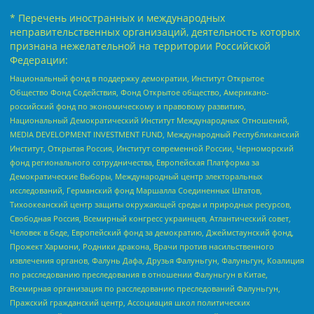
* Перечень иностранных и международных
неправительственных организаций, деятельность которых
признана нежелательной на территории Российской
Федерации:
Национальный фонд в поддержку демократии, Институт Открытое
Общество Фонд Содействия, Фонд Открытое общество, Американо-
российский фонд по экономическому и правовому развитию,
Национальный Демократический Институт Международных Отношений,
MEDIA DEVELOPMENT INVESTMENT FUND, Международный Республиканский
Институт, Открытая Россия, Институт современной России, Черноморский
фонд регионального сотрудничества, Европейская Платформа за
Демократические Выборы, Международный центр электоральных
исследований, Германский фонд Маршалла Соединенных Штатов,
Тихоокеанский центр защиты окружающей среды и природных ресурсов,
Свободная Россия, Всемирный конгресс украинцев, Атлантический совет,
Человек в беде, Европейский фонд за демократию, Джеймстаунский фонд,
Прожект Хармони, Родники дракона, Врачи против насильственного
извлечения органов, Фалунь Дафа, Друзья Фалуньгун, Фалуньгун, Коалиция
по расследованию преследования в отношении Фалуньгун в Китае,
Всемирная организация по расследованию преследований Фалуньгун,
Пражский гражданский центр, Ассоциация школ политических