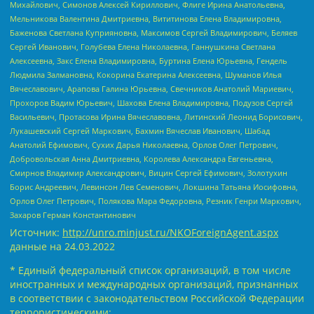
Михайлович, Симонов Алексей Кириллович, Флиге Ирина Анатольевна,
Мельникова Валентина Дмитриевна, Вититинова Елена Владимировна,
Баженова Светлана Куприяновна, Максимов Сергей Владимирович, Беляев
Сергей Иванович, Голубева Елена Николаевна, Ганнушкина Светлана
Алексеевна, Закс Елена Владимировна, Буртина Елена Юрьевна, Гендель
Людмила Залмановна, Кокорина Екатерина Алексеевна, Шуманов Илья
Вячеславович, Арапова Галина Юрьевна, Свечников Анатолий Мариевич,
Прохоров Вадим Юрьевич, Шахова Елена Владимировна, Подузов Сергей
Васильевич, Протасова Ирина Вячеславовна, Литинский Леонид Борисович,
Лукашевский Сергей Маркович, Бахмин Вячеслав Иванович, Шабад
Анатолий Ефимович, Сухих Дарья Николаевна, Орлов Олег Петрович,
Добровольская Анна Дмитриевна, Королева Александра Евгеньевна,
Смирнов Владимир Александрович, Вицин Сергей Ефимович, Золотухин
Борис Андреевич, Левинсон Лев Семенович, Локшина Татьяна Иосифовна,
Орлов Олег Петрович, Полякова Мара Федоровна, Резник Генри Маркович,
Захаров Герман Константинович
Источник:
http://unro.minjust.ru/NKOForeignAgent.aspx
данные на
24.03.2022
* Единый федеральный список организаций, в том числе
иностранных и международных организаций, признанных
в соответствии с законодательством Российской Федерации
террористическими: