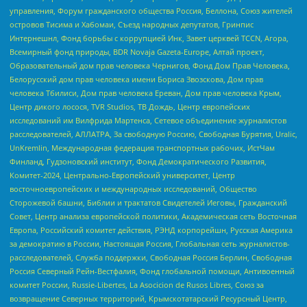
управления, Форум гражданского общества Россия, Беллона, Союз жителей
островов Тисима и Хабомаи, Съезд народных депутатов, Гринпис
Интернешнл, Фонд борьбы с коррупцией Инк, Завет церквей TCCN, Агора,
Всемирный фонд природы, BDR Novaja Gazeta-Europe, Алтай проект,
Образовательный дом прав человека Чернигов, Фонд Дом Прав Человека,
Белорусский дом прав человека имени Бориса Звозскова, Дом прав
человека Тбилиси, Дом прав человека Ереван, Дом прав человека Крым,
Центр дикого лосося, TVR Studios, ТВ Дождь, Центр европейских
исследований им Вилфрида Мартенса, Сетевое объединение журналистов
расследователей, АЛЛАТРА, За свободную Россию, Свободная Бурятия, Uralic,
UnKremlin, Международная федерация транспортных рабочих, ИстЧам
Финланд, Гудзоновский институт, Фонд Демократического Развития,
Комитет-2024, Центрально-Европейский университет, Центр
восточноевропейских и международных исследований, Общество
Сторожевой башни, Библии и трактатов Свидетелей Иеговы, Гражданский
Совет, Центр анализа европейской политики, Академическая сеть Восточная
Европа, Российский комитет действия, РЭНД корпорейшн, Русская Америка
за демократию в России, Настоящая Россия, Глобальная сеть журналистов-
расследователей, Служба поддержки, Свободная Россия Берлин, Свободная
Россия Северный Рейн-Вестфалия, Фонд глобальной помощи, Антивоенный
комитет России, Russie-Libertes, La Asocicion de Rusos Libres, Союз за
возвращение Северных территорий, Крымскотатарский Ресурсный Центр,