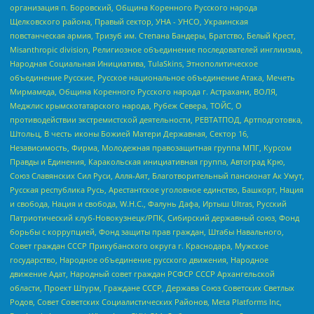
организация п. Боровский, Община Коренного Русского народа
Щелковского района, Правый сектор, УНА - УНСО, Украинская
повстанческая армия, Тризуб им. Степана Бандеры, Братство, Белый Крест,
Misanthropic division, Религиозное объединение последователей инглиизма,
Народная Социальная Инициатива, TulaSkins, Этнополитическое
объединение Русские, Русское национальное объединение Атака, Мечеть
Мирмамеда, Община Коренного Русского народа г. Астрахани, ВОЛЯ,
Меджлис крымскотатарского народа, Рубеж Севера, ТОЙС, О
противодействии экстремистской деятельности, РЕВТАТПОД, Артподготовка,
Штольц, В честь иконы Божией Матери Державная, Сектор 16,
Независимость, Фирма, Молодежная правозащитная группа МПГ, Курсом
Правды и Единения, Каракольская инициативная группа, Автоград Крю,
Союз Славянских Сил Руси, Алля-Аят, Благотворительный пансионат Ак Умут,
Русская республика Русь, Арестантское уголовное единство, Башкорт, Нация
и свобода, Нация и свобода, W.H.С., Фалунь Дафа, Иртыш Ultras, Русский
Патриотический клуб-Новокузнецк/РПК, Сибирский державный союз, Фонд
борьбы с коррупцией, Фонд защиты прав граждан, Штабы Навального,
Совет граждан СССР Прикубанского округа г. Краснодара, Мужское
государство, Народное объединение русского движения, Народное
движение Адат, Народный совет граждан РСФСР СССР Архангельской
области, Проект Штурм, Граждане СССР, Держава Союз Советских Светлых
Родов, Совет Советских Социалистических Районов, Meta Platforms Inc,