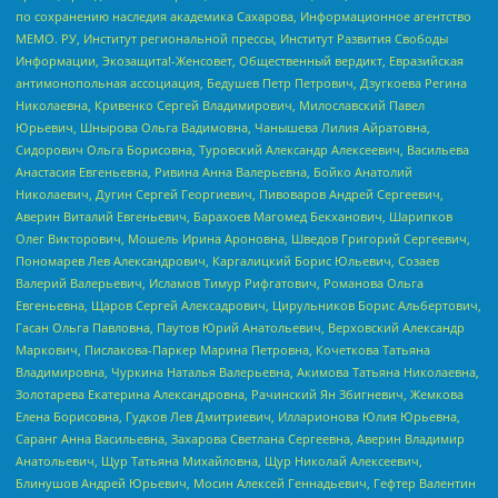
по сохранению наследия академика Сахарова, Информационное агентство
МЕМО. РУ, Институт региональной прессы, Институт Развития Свободы
Информации, Экозащита!-Женсовет, Общественный вердикт, Евразийская
антимонопольная ассоциация, Бедушев Петр Петрович, Дзугкоева Регина
Николаевна, Кривенко Сергей Владимирович, Милославский Павел
Юрьевич, Шнырова Ольга Вадимовна, Чанышева Лилия Айратовна,
Сидорович Ольга Борисовна, Туровский Александр Алексеевич, Васильева
Анастасия Евгеньевна, Ривина Анна Валерьевна, Бойко Анатолий
Николаевич, Дугин Сергей Георгиевич, Пивоваров Андрей Сергеевич,
Аверин Виталий Евгеньевич, Барахоев Магомед Бекханович, Шарипков
Олег Викторович, Мошель Ирина Ароновна, Шведов Григорий Сергеевич,
Пономарев Лев Александрович, Каргалицкий Борис Юльевич, Созаев
Валерий Валерьевич, Исламов Тимур Рифгатович, Романова Ольга
Евгеньевна, Щаров Сергей Алексадрович, Цирульников Борис Альбертович,
Гасан Ольга Павловна, Паутов Юрий Анатольевич, Верховский Александр
Маркович, Пислакова-Паркер Марина Петровна, Кочеткова Татьяна
Владимировна, Чуркина Наталья Валерьевна, Акимова Татьяна Николаевна,
Золотарева Екатерина Александровна, Рачинский Ян Збигневич, Жемкова
Елена Борисовна, Гудков Лев Дмитриевич, Илларионова Юлия Юрьевна,
Саранг Анна Васильевна, Захарова Светлана Сергеевна, Аверин Владимир
Анатольевич, Щур Татьяна Михайловна, Щур Николай Алексеевич,
Блинушов Андрей Юрьевич, Мосин Алексей Геннадьевич, Гефтер Валентин