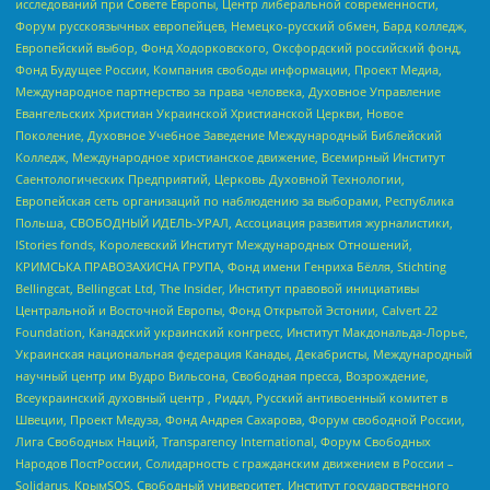
исследований при Совете Европы, Центр либеральной современности,
Форум русскоязычных европейцев, Немецко-русский обмен, Бард колледж,
Европейский выбор, Фонд Ходорковского, Оксфордский российский фонд,
Фонд Будущее России, Компания свободы информации, Проект Медиа,
Международное партнерство за права человека, Духовное Управление
Евангельских Христиан Украинской Христианской Церкви, Новое
Поколение, Духовное Учебное Заведение Международный Библейский
Колледж, Международное христианское движение, Всемирный Институт
Саентологических Предприятий, Церковь Духовной Технологии,
Европейская сеть организаций по наблюдению за выборами, Республика
Польша, СВОБОДНЫЙ ИДЕЛЬ-УРАЛ, Ассоциация развития журналистики,
IStories fonds, Королевский Институт Международных Отношений,
КРИМСЬКА ПРАВОЗАХИСНА ГРУПА, Фонд имени Генриха Бёлля, Stichting
Bellingcat, Bellingcat Ltd, The Insider, Институт правовой инициативы
Центральной и Восточной Европы, Фонд Открытой Эстонии, Calvert 22
Foundation, Канадский украинский конгресс, Институт Макдональда-Лорье,
Украинская национальная федерация Канады, Декабристы, Международный
научный центр им Вудро Вильсона, Свободная пресса, Возрождение,
Всеукраинский духовный центр , Риддл, Русский антивоенный комитет в
Швеции, Проект Медуза, Фонд Андрея Сахарова, Форум свободной России,
Лига Свободных Наций, Transparеncy International, Форум Свободных
Народов ПостРоссии, Солидарность с гражданским движением в России –
Solidarus, КрымSOS, Свободный университет, Институт государственного