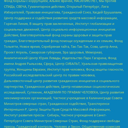
Фонд борьбы с коррупцией, Альянс врачей, НАСИЛИЮ.НЕТ, Мы против
СПИДа, СВЕЧА, Гуманитарное действие, Открытый Петербург, Лига
Избирателей, Правовая инициатива, Гражданский Союз, Хасдей Ерушалаим,
Центр поддержки и содействия развитию средств массовой информации,
Горячая Линия, В защиту прав заключенных, Институт глобализации и
социальных движений, Центр социально-информационных инициатив
Действие, Благотворительный фонд охраны здоровья и защиты прав
граждан, Благотворительный фонд помощи осужденным и их семьям, Фонд
Тольятти, Новое время, Серебряная тайга, Так-Так-Так, Сова, центр Анна,
Проект Апрель, Самарская губерния, Эра здоровья, Мемориал,
Аналитический Центр Юрия Левады, Издательство Парк Гагарина, Фонд
имени Андрея Рылькова, Сфера, Центр СИБАЛЬТ, Уральская правозащитная
группа, Женщины Евразии, Институт прав человека, Фонд защиты гласности,
Российский исследовательский центр по правам человека,
Дальневосточный центр развития гражданских инициатив и социального
партнерства, Гражданское действие, Центр независимых социологических
исследований, Сутяжник, АКАДЕМИЯ ПО ПРАВАМ ЧЕЛОВЕКА, Центр развития
некоммерческих организаций, Частное учреждение в Калининграде Совета
Министров северных стран, Гражданское содействие, Трансперенси
Интернешнл-Р, Центр Защиты Прав Средств Массовой Информации,
Институт развития прессы - Сибирь, Частное учреждение в Санкт-
Петербурге Совета Министров Северных Стран, Фонд поддержки свободы
прессы, Гражданский контроль, Человек и Закон, Общественная комиссия