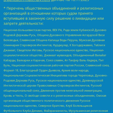
* Перечень общественных объединений и религиозных
организаций в отношении которых судом принято
вступившее в законную силу решение о ликвидации или
запрете деятельности:
Национал-большевистская партия, ВЕК РА, Рада земли Кубанской Духовно
Родовой Державы Русь, Община Духовного Управления Асгардской Веси
Беловодья, Славянская Община Капища Веды Перуна, Мужская Духовная
Семинария Староверов-Инглингов, Нурджулар, К Богодержавию, Таблиги
Джамаат, Свидетели Иеговы, Русское национальное единство, Национал-
социалистическое общество, Джамаат мувахидов, Объединенный Вилайат
Кабарды, Балкарии и Карачая, Союз славян, Ат-Такфир Валь-Хиджра, Пит
Буль, Национал-социалистическая рабочая партия России, Славянский союз,
Формат-18, Благородный Орден Дьявола, Армия воли народа,
Национальная Социалистическая Инициатива города Череповца, Духовно-
Родовая Держава Русь, Русское национальное единство, Древнерусской
Инглистической церкви Православных Староверов-Инглингов, Русский
общенациональный союз, Движение против нелегальной иммиграции,
Кровь и Честь, О свободе совести и о религиозных объединениях, Омская
организация общественного политического движения Русское
национальное единство, Северное Братство, Клуб Болельщиков
Футбольного Клуба Динамо, Файзрахманисты, Мусульманская религиозная