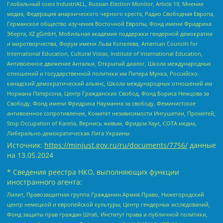
Глобальный союз IndustriALL, Russian Election Monitor, Article 19, Мнение
медиа, Федерация анархического черного креста, Радио Свободная Европа,
Германское общество изучения Восточной Европы, Фонд имени Фридриха
Эберта, XZ gGmbH, Мобильная академия поддержки гендерной демократии
и миротворчества, Форум имени Льва Копелева, American Councils for
International Education, Cultural Vistas, Institute of International Education,
Антивоенное движение Антальи, Открытый диалог, Школа международных
отношений и государственной политики им Питера Мунка, Российско-
канадский демократический альянс, Школа международных отношений им
Нормана Патерсона, Центр Гражданских Свобод, Фонд Бориса Немцова за
Свободу, Фонд имени Фридриха Науманна за свободу, Феминистское
антивоенное сопротивление, Комитет независимости Ингушетии, Прометей,
Stop Occupation of Karelia, Вернись живым, Фридом Хаус, СОТА медиа,
Либерально-демократическая Лига Украины
Источник:
https://minjust.gov.ru/ru/documents/7756/
данные
на
13.05.2024
* Сведения реестра НКО, выполняющих функции
иностранного агента:
Лилит, Правозащитная группа Гражданин.Армия.Право, Нижегородский
центр немецкой и европейской культуры, Центр гендерных исследований,
Фонд защиты прав граждан Штаб, Институт права и публичной политики,