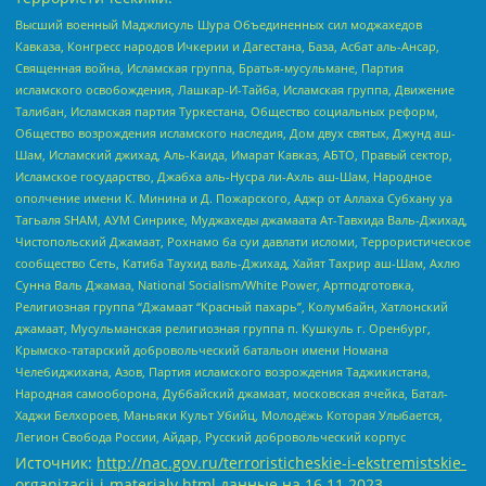
Высший военный Маджлисуль Шура Объединенных сил моджахедов
Кавказа, Конгресс народов Ичкерии и Дагестана, База, Асбат аль-Ансар,
Священная война, Исламская группа, Братья-мусульмане, Партия
исламского освобождения, Лашкар-И-Тайба, Исламская группа, Движение
Талибан, Исламская партия Туркестана, Общество социальных реформ,
Общество возрождения исламского наследия, Дом двух святых, Джунд аш-
Шам, Исламский джихад, Аль-Каида, Имарат Кавказ, АБТО, Правый сектор,
Исламское государство, Джабха аль-Нусра ли-Ахль аш-Шам, Народное
ополчение имени К. Минина и Д. Пожарского, Аджр от Аллаха Субхану уа
Тагьаля SHAM, АУМ Синрике, Муджахеды джамаата Ат-Тавхида Валь-Джихад,
Чистопольский Джамаат, Рохнамо ба суи давлати исломи, Террористическое
сообщество Сеть, Катиба Таухид валь-Джихад, Хайят Тахрир аш-Шам, Ахлю
Сунна Валь Джамаа, National Socialism/White Power, Артподготовка,
Религиозная группа “Джамаат “Красный пахарь”, Колумбайн, Хатлонский
джамаат, Мусульманская религиозная группа п. Кушкуль г. Оренбург,
Крымско-татарский добровольческий батальон имени Номана
Челебиджихана, Азов, Партия исламского возрождения Таджикистана,
Народная самооборона, Дуббайский джамаат, московская ячейка, Батал-
Хаджи Белхороев, Маньяки Культ Убийц, Молодёжь Которая Улыбается,
Легион Свобода России, Айдар, Русский добровольческий корпус
Источник:
http://nac.gov.ru/terroristicheskie-i-ekstremistskie-
organizacii-i-materialy.html
данные на
16.11.2023