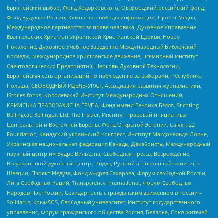
Европейский выбор, Фонд Ходорковского, Оксфордский российский фонд,
Фонд Будущее России, Компания свободы информации, Проект Медиа,
Международное партнерство за права человека, Духовное Управление
Евангельских Христиан Украинской Христианской Церкви, Новое
Поколение, Духовное Учебное Заведение Международный Библейский
Колледж, Международное христианское движение, Всемирный Институт
Саентологических Предприятий, Церковь Духовной Технологии,
Европейская сеть организаций по наблюдению за выборами, Республика
Польша, СВОБОДНЫЙ ИДЕЛЬ-УРАЛ, Ассоциация развития журналистики,
IStories fonds, Королевский Институт Международных Отношений,
КРИМСЬКА ПРАВОЗАХИСНА ГРУПА, Фонд имени Генриха Бёлля, Stichting
Bellingcat, Bellingcat Ltd, The Insider, Институт правовой инициативы
Центральной и Восточной Европы, Фонд Открытой Эстонии, Calvert 22
Foundation, Канадский украинский конгресс, Институт Макдональда-Лорье,
Украинская национальная федерация Канады, Декабристы, Международный
научный центр им Вудро Вильсона, Свободная пресса, Возрождение,
Всеукраинский духовный центр , Риддл, Русский антивоенный комитет в
Швеции, Проект Медуза, Фонд Андрея Сахарова, Форум свободной России,
Лига Свободных Наций, Transparеncy International, Форум Свободных
Народов ПостРоссии, Солидарность с гражданским движением в России –
Solidarus, КрымSOS, Свободный университет, Институт государственного
управления, Форум гражданского общества Россия, Беллона, Союз жителей