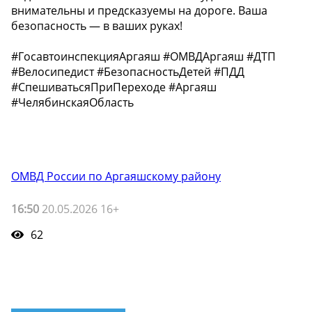
внимательны и предсказуемы на дороге. Ваша
безопасность — в ваших руках!
#ГосавтоинспекцияАргаяш #ОМВДАргаяш #ДТП
#Велосипедист #БезопасностьДетей #ПДД
#СпешиватьсяПриПереходе #Аргаяш
#ЧелябинскаяОбласть
ОМВД России по Аргаяшскому району
16:50
20.05.2026 16+
62