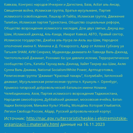
Кавказа, Конгресс народов Ичкерии и Дагестана, База, Асбат аль-Ансар,
Священная война, Исламская группа, Братья-мусульмане, Партия
исламского освобождения, Лашкар-И-Тайба, Исламская группа, Движение
Талибан, Исламская партия Туркестана, Общество социальных реформ,
Общество возрождения исламского наследия, Дом двух святых, Джунд аш-
Шам, Исламский джихад, Аль-Каида, Имарат Кавказ, АБТО, Правый сектор,
Исламское государство, Джабха аль-Нусра ли-Ахль аш-Шам, Народное
ополчение имени К. Минина и Д. Пожарского, Аджр от Аллаха Субхану уа
Тагьаля SHAM, АУМ Синрике, Муджахеды джамаата Ат-Тавхида Валь-Джихад,
Чистопольский Джамаат, Рохнамо ба суи давлати исломи, Террористическое
сообщество Сеть, Катиба Таухид валь-Джихад, Хайят Тахрир аш-Шам, Ахлю
Сунна Валь Джамаа, National Socialism/White Power, Артподготовка,
Религиозная группа “Джамаат “Красный пахарь”, Колумбайн, Хатлонский
джамаат, Мусульманская религиозная группа п. Кушкуль г. Оренбург,
Крымско-татарский добровольческий батальон имени Номана
Челебиджихана, Азов, Партия исламского возрождения Таджикистана,
Народная самооборона, Дуббайский джамаат, московская ячейка, Батал-
Хаджи Белхороев, Маньяки Культ Убийц, Молодёжь Которая Улыбается,
Легион Свобода России, Айдар, Русский добровольческий корпус
Источник:
http://nac.gov.ru/terroristicheskie-i-ekstremistskie-
organizacii-i-materialy.html
данные на
16.11.2023