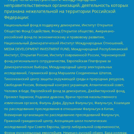
неправительственных организаций, деятельность которых
признана нежелательной на территории Российской
Федерации:
Национальный фонд в поддержку демократии, Институт Открытое
Общество Фонд Содействия, Фонд Открытое общество, Американо-
российский фонд по экономическому и правовому развитию,
Национальный Демократический Институт Международных Отношений,
MEDIA DEVELOPMENT INVESTMENT FUND, Международный Республиканский
Институт, Открытая Россия, Институт современной России, Черноморский
фонд регионального сотрудничества, Европейская Платформа за
Демократические Выборы, Международный центр электоральных
исследований, Германский фонд Маршалла Соединенных Штатов,
Тихоокеанский центр защиты окружающей среды и природных ресурсов,
Свободная Россия, Всемирный конгресс украинцев, Атлантический совет,
Человек в беде, Европейский фонд за демократию, Джеймстаунский фонд,
Прожект Хармони, Родники дракона, Врачи против насильственного
извлечения органов, Фалунь Дафа, Друзья Фалуньгун, Фалуньгун, Коалиция
по расследованию преследования в отношении Фалуньгун в Китае,
Всемирная организация по расследованию преследований Фалуньгун,
Пражский гражданский центр, Ассоциация школ политических
исследований при Совете Европы, Центр либеральной современности,
Форум русскоязычных европейцев, Немецко-русский обмен, Бард колледж,