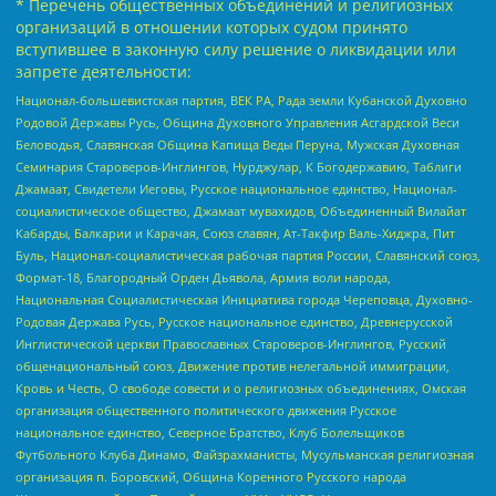
* Перечень общественных объединений и религиозных
организаций в отношении которых судом принято
вступившее в законную силу решение о ликвидации или
запрете деятельности:
Национал-большевистская партия, ВЕК РА, Рада земли Кубанской Духовно
Родовой Державы Русь, Община Духовного Управления Асгардской Веси
Беловодья, Славянская Община Капища Веды Перуна, Мужская Духовная
Семинария Староверов-Инглингов, Нурджулар, К Богодержавию, Таблиги
Джамаат, Свидетели Иеговы, Русское национальное единство, Национал-
социалистическое общество, Джамаат мувахидов, Объединенный Вилайат
Кабарды, Балкарии и Карачая, Союз славян, Ат-Такфир Валь-Хиджра, Пит
Буль, Национал-социалистическая рабочая партия России, Славянский союз,
Формат-18, Благородный Орден Дьявола, Армия воли народа,
Национальная Социалистическая Инициатива города Череповца, Духовно-
Родовая Держава Русь, Русское национальное единство, Древнерусской
Инглистической церкви Православных Староверов-Инглингов, Русский
общенациональный союз, Движение против нелегальной иммиграции,
Кровь и Честь, О свободе совести и о религиозных объединениях, Омская
организация общественного политического движения Русское
национальное единство, Северное Братство, Клуб Болельщиков
Футбольного Клуба Динамо, Файзрахманисты, Мусульманская религиозная
организация п. Боровский, Община Коренного Русского народа