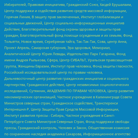
Избирателей, Правовая инициатива, Гражданский Союз, Хасдей Ерушалаим,
Центр поддержки и содействия развитию средств массовой информации,
Горячая Линия, В защиту прав заключенных, Институт глобализации и
социальных движений, Центр социально-информационных инициатив
Действие, Благотворительный фонд охраны здоровья и защиты прав
граждан, Благотворительный фонд помощи осужденным и их семьям, Фонд
Тольятти, Новое время, Серебряная тайга, Так-Так-Так, Сова, центр Анна,
Проект Апрель, Самарская губерния, Эра здоровья, Мемориал,
Аналитический Центр Юрия Левады, Издательство Парк Гагарина, Фонд
имени Андрея Рылькова, Сфера, Центр СИБАЛЬТ, Уральская правозащитная
группа, Женщины Евразии, Институт прав человека, Фонд защиты гласности,
Российский исследовательский центр по правам человека,
Дальневосточный центр развития гражданских инициатив и социального
партнерства, Гражданское действие, Центр независимых социологических
исследований, Сутяжник, АКАДЕМИЯ ПО ПРАВАМ ЧЕЛОВЕКА, Центр развития
некоммерческих организаций, Частное учреждение в Калининграде Совета
Министров северных стран, Гражданское содействие, Трансперенси
Интернешнл-Р, Центр Защиты Прав Средств Массовой Информации,
Институт развития прессы - Сибирь, Частное учреждение в Санкт-
Петербурге Совета Министров Северных Стран, Фонд поддержки свободы
прессы, Гражданский контроль, Человек и Закон, Общественная комиссия
по сохранению наследия академика Сахарова, Информационное агентство