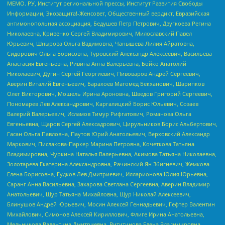
МЕМО. РУ, Институт региональной прессы, Институт Развития Свободы
Информации, Экозащита!-Женсовет, Общественный вердикт, Евразийская
антимонопольная ассоциация, Бедушев Петр Петрович, Дзугкоева Регина
Николаевна, Кривенко Сергей Владимирович, Милославский Павел
Юрьевич, Шнырова Ольга Вадимовна, Чанышева Лилия Айратовна,
Сидорович Ольга Борисовна, Туровский Александр Алексеевич, Васильева
Анастасия Евгеньевна, Ривина Анна Валерьевна, Бойко Анатолий
Николаевич, Дугин Сергей Георгиевич, Пивоваров Андрей Сергеевич,
Аверин Виталий Евгеньевич, Барахоев Магомед Бекханович, Шарипков
Олег Викторович, Мошель Ирина Ароновна, Шведов Григорий Сергеевич,
Пономарев Лев Александрович, Каргалицкий Борис Юльевич, Созаев
Валерий Валерьевич, Исламов Тимур Рифгатович, Романова Ольга
Евгеньевна, Щаров Сергей Алексадрович, Цирульников Борис Альбертович,
Гасан Ольга Павловна, Паутов Юрий Анатольевич, Верховский Александр
Маркович, Пислакова-Паркер Марина Петровна, Кочеткова Татьяна
Владимировна, Чуркина Наталья Валерьевна, Акимова Татьяна Николаевна,
Золотарева Екатерина Александровна, Рачинский Ян Збигневич, Жемкова
Елена Борисовна, Гудков Лев Дмитриевич, Илларионова Юлия Юрьевна,
Саранг Анна Васильевна, Захарова Светлана Сергеевна, Аверин Владимир
Анатольевич, Щур Татьяна Михайловна, Щур Николай Алексеевич,
Блинушов Андрей Юрьевич, Мосин Алексей Геннадьевич, Гефтер Валентин
Михайлович, Симонов Алексей Кириллович, Флиге Ирина Анатольевна,
Мельникова Валентина Дмитриевна, Вититинова Елена Владимировна,