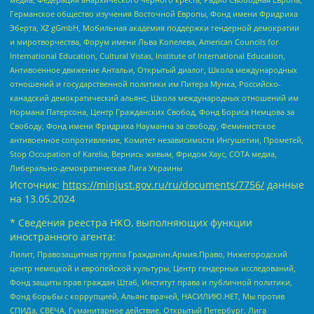
Германское общество изучения Восточной Европы, Фонд имени Фридриха
Эберта, XZ gGmbH, Мобильная академия поддержки гендерной демократии
и миротворчества, Форум имени Льва Копелева, American Councils for
International Education, Cultural Vistas, Institute of International Education,
Антивоенное движение Антальи, Открытый диалог, Школа международных
отношений и государственной политики им Питера Мунка, Российско-
канадский демократический альянс, Школа международных отношений им
Нормана Патерсона, Центр Гражданских Свобод, Фонд Бориса Немцова за
Свободу, Фонд имени Фридриха Науманна за свободу, Феминистское
антивоенное сопротивление, Комитет независимости Ингушетии, Прометей,
Stop Occupation of Karelia, Вернись живым, Фридом Хаус, СОТА медиа,
Либерально-демократическая Лига Украины
Источник:
https://minjust.gov.ru/ru/documents/7756/
данные
на
13.05.2024
* Сведения реестра НКО, выполняющих функции
иностранного агента:
Лилит, Правозащитная группа Гражданин.Армия.Право, Нижегородский
центр немецкой и европейской культуры, Центр гендерных исследований,
Фонд защиты прав граждан Штаб, Институт права и публичной политики,
Фонд борьбы с коррупцией, Альянс врачей, НАСИЛИЮ.НЕТ, Мы против
СПИДа, СВЕЧА, Гуманитарное действие, Открытый Петербург, Лига