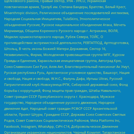
Щелковского района, Правый сектор, УНА - УНСО, Украинская
повстанческая армия, Тризуб им. Степана Бандеры, Братство, Белый Крест,
Misanthropic division, Религиозное объединение последователей инглиизма,
Народная Социальная Инициатива, TulaSkins, Этнополитическое
объединение Русские, Русское национальное объединение Атака, Мечеть
Мирмамеда, Община Коренного Русского народа г. Астрахани, ВОЛЯ,
Меджлис крымскотатарского народа, Рубеж Севера, ТОЙС, О
противодействии экстремистской деятельности, РЕВТАТПОД, Артподготовка,
Штольц, В честь иконы Божией Матери Державная, Сектор 16,
Независимость, Фирма, Молодежная правозащитная группа МПГ, Курсом
Правды и Единения, Каракольская инициативная группа, Автоград Крю,
Союз Славянских Сил Руси, Алля-Аят, Благотворительный пансионат Ак Умут,
Русская республика Русь, Арестантское уголовное единство, Башкорт, Нация
и свобода, Нация и свобода, W.H.С., Фалунь Дафа, Иртыш Ultras, Русский
Патриотический клуб-Новокузнецк/РПК, Сибирский державный союз, Фонд
борьбы с коррупцией, Фонд защиты прав граждан, Штабы Навального,
Совет граждан СССР Прикубанского округа г. Краснодара, Мужское
государство, Народное объединение русского движения, Народное
движение Адат, Народный совет граждан РСФСР СССР Архангельской
области, Проект Штурм, Граждане СССР, Держава Союз Советских Светлых
Родов, Совет Советских Социалистических Районов, Meta Platforms Inc,
Facebook, Instagram, WhatsApp, СИЧ-С14, Добровольческое Движение
Организации украинских националистов, Черный Комитет, Татарстанское