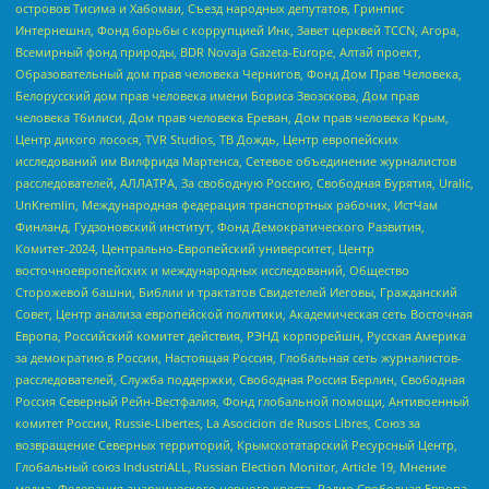
островов Тисима и Хабомаи, Съезд народных депутатов, Гринпис
Интернешнл, Фонд борьбы с коррупцией Инк, Завет церквей TCCN, Агора,
Всемирный фонд природы, BDR Novaja Gazeta-Europe, Алтай проект,
Образовательный дом прав человека Чернигов, Фонд Дом Прав Человека,
Белорусский дом прав человека имени Бориса Звозскова, Дом прав
человека Тбилиси, Дом прав человека Ереван, Дом прав человека Крым,
Центр дикого лосося, TVR Studios, ТВ Дождь, Центр европейских
исследований им Вилфрида Мартенса, Сетевое объединение журналистов
расследователей, АЛЛАТРА, За свободную Россию, Свободная Бурятия, Uralic,
UnKremlin, Международная федерация транспортных рабочих, ИстЧам
Финланд, Гудзоновский институт, Фонд Демократического Развития,
Комитет-2024, Центрально-Европейский университет, Центр
восточноевропейских и международных исследований, Общество
Сторожевой башни, Библии и трактатов Свидетелей Иеговы, Гражданский
Совет, Центр анализа европейской политики, Академическая сеть Восточная
Европа, Российский комитет действия, РЭНД корпорейшн, Русская Америка
за демократию в России, Настоящая Россия, Глобальная сеть журналистов-
расследователей, Служба поддержки, Свободная Россия Берлин, Свободная
Россия Северный Рейн-Вестфалия, Фонд глобальной помощи, Антивоенный
комитет России, Russie-Libertes, La Asocicion de Rusos Libres, Союз за
возвращение Северных территорий, Крымскотатарский Ресурсный Центр,
Глобальный союз IndustriALL, Russian Election Monitor, Article 19, Мнение
медиа, Федерация анархического черного креста, Радио Свободная Европа,