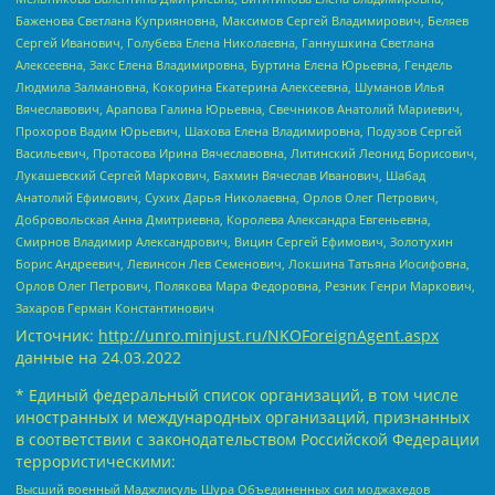
Баженова Светлана Куприяновна, Максимов Сергей Владимирович, Беляев
Сергей Иванович, Голубева Елена Николаевна, Ганнушкина Светлана
Алексеевна, Закс Елена Владимировна, Буртина Елена Юрьевна, Гендель
Людмила Залмановна, Кокорина Екатерина Алексеевна, Шуманов Илья
Вячеславович, Арапова Галина Юрьевна, Свечников Анатолий Мариевич,
Прохоров Вадим Юрьевич, Шахова Елена Владимировна, Подузов Сергей
Васильевич, Протасова Ирина Вячеславовна, Литинский Леонид Борисович,
Лукашевский Сергей Маркович, Бахмин Вячеслав Иванович, Шабад
Анатолий Ефимович, Сухих Дарья Николаевна, Орлов Олег Петрович,
Добровольская Анна Дмитриевна, Королева Александра Евгеньевна,
Смирнов Владимир Александрович, Вицин Сергей Ефимович, Золотухин
Борис Андреевич, Левинсон Лев Семенович, Локшина Татьяна Иосифовна,
Орлов Олег Петрович, Полякова Мара Федоровна, Резник Генри Маркович,
Захаров Герман Константинович
Источник:
http://unro.minjust.ru/NKOForeignAgent.aspx
данные на
24.03.2022
* Единый федеральный список организаций, в том числе
иностранных и международных организаций, признанных
в соответствии с законодательством Российской Федерации
террористическими:
Высший военный Маджлисуль Шура Объединенных сил моджахедов