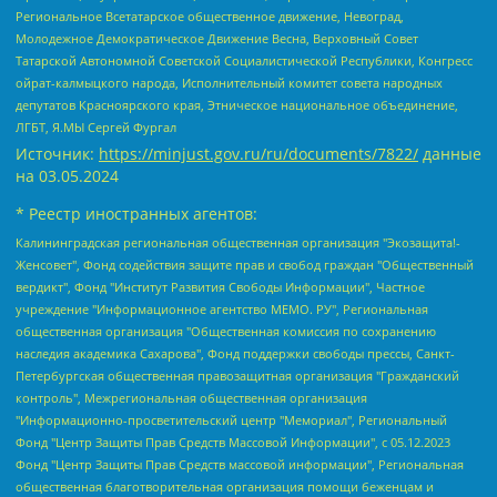
Региональное Всетатарское общественное движение, Невоград,
Молодежное Демократическое Движение Весна, Верховный Совет
Татарской Автономной Советской Социалистической Республики, Конгресс
ойрат-калмыцкого народа, Исполнительный комитет совета народных
депутатов Красноярского края, Этническое национальное объединение,
ЛГБТ, Я.МЫ Сергей Фургал
Источник:
https://minjust.gov.ru/ru/documents/7822/
данные
на
03.05.2024
* Реестр иностранных агентов:
Калининградская региональная общественная организация "Экозащита!-Женсовет", Фонд содействия защите прав и свобод граждан "Общественный вердикт", Фонд "Институт Развития Свободы Информации", Частное учреждение "Информационное агентство МЕМО. РУ", Региональная общественная организация "Общественная комиссия по сохранению наследия академика Сахарова", Фонд поддержки свободы прессы, Санкт-Петербургская общественная правозащитная организация "Гражданский контроль", Межрегиональная общественная организация "Информационно-просветительский центр "Мемориал", Региональный Фонд "Центр Защиты Прав Средств Массовой Информации", с 05.12.2023 Фонд "Центр Защиты Прав Средств массовой информации", Региональная общественная благотворительная организация помощи беженцам и мигрантам "Гражданское содействие", Негосударственное образовательное учреждение дополнительного профессионального образования (повышение квалификации) специалистов "АКАДЕМИЯ ПО ПРАВАМ ЧЕЛОВЕКА", Свердловская региональная общественная организация "Сутяжник", Автономная некоммерческая организация "Центр независимых социологических исследований", Союз общественных объединений "Российский исследовательский центр по правам человека", Региональное общественное учреждение научно-информационный центр "МЕМОРИАЛ", Некоммерческая организация "Фонд защиты гласности", Автономная некоммерческая организация "Институт прав человека", Городская общественная организация "Екатеринбургское общество "МЕМОРИАЛ", Городская общественная организация "Рязанское историко-просветительское и правозащитное общество "Мемориал" (Рязанский Мемориал), Челябинский региональный орган общественной самодеятельности – женское общественное объединение "Женщины Евразии", Челябинский региональный орган общественной самодеятельности "Уральская правозащитная группа", Фонд содействия защите здоровья и социальной справедливости имени Андрея Рылькова, Автономная Некоммерческая Организация "Аналитический Центр Юрия Левады", Автономная некоммерческая организация социальной поддержки населения "Проект Апрель", Региональная общественная организация помощи женщинам и детям, находящимся в кризисной ситуации "Информационно-методический центр "Анна", Фонд содействия развитию массовых коммуникаций и правовому просвещению "Так-так-Так", Фонд содействия устойчивому развитию "Серебряная тайга", Свердловский региональный общественный фонд социальных проектов "Новое время", "Idel.Реалии", Кавказ.Реалии, Крым.Реалии, Телеканал Настоящее Время, Татаро-башкирская служба Радио Свобода (Azatliq Radiosi), Радио Свободная Европа/Радио Свобода (PCE/PC), "Сибирь.Реалии", "Фактограф", Благотворительный фонд помощи осужденным и их семьям, Автономная некоммерческая организация "Институт глобализации и социальных движений", Фонд "В защиту прав заключенных", Частное учреждение "Центр поддержки и содействия развитию средств массовой информации", Пензенский региональный общественный благотворительный фонд "Гражданский союз", "Север.Реалии", Некоммерческая организация Фонд "Правовая инициатива", Общество с ограниченной ответственностью "Радио Свободная Европа/Радио Свобода", Чешское информационное агентство "MEDIUM-ORIENT", Красноярская региональная общественная организация "Мы против СПИДа", Камалягин Денис Николаевич, Маркелов Сергей Евгеньевич, Пономарев Лев Александрович, Савицкая Людмила Алексеевна, Автономная некоммерческая организация "Центр по работе с проблемой насилия "НАСИЛИЮ.НЕТ", Межрегиональный профессиональный союз работников здравоохранения "Альянс врачей", Юридическое лицо, зарегистрированное в Латвийской Республике, SIA "Medusa Project" (регистрационный номер 40103797863, дата регистрации 10.06.2014), Некоммерческая организация "Фонд по борьбе с коррупцией", Автономная некоммерческая организация "Институт права и публичной политики", Баданин Роман Сергеевич, Гликин Максим Александрович, Железнова Мария Михайловна, Лукьянова Юлия Сергеевна, Маетная Елизавета Витальевна, Маняхин Петр Борисович, Чуракова Ольга Владимировна, Ярош Юлия Петровна, Юридическое лицо "The Insider SIA", зарегистрированное в Риге, Латвийская Республика (дата регистрации 26.06.2015), являющееся администратором доменного имени интернет-издания "The Insider SIA", https://theins.ru, Постернак Алексей Евгеньевич, Рубин Михаил Аркадьевич, Анин Роман Александрович, Юридическое лицо Istories fonds, зарегистрированное в Латвийской Республике (регистрационный номер 50008295751, дата регистрации 24.02.2020), Великовский Дмитрий Александрович, Долинина Ирина Николаевна, Мароховская Алеся Алексеевна, Шлейнов Роман Юрьевич, Шмагун Олеся Валентиновна, Общество с ограниченной ответственностью "Альтаир 2021", Общество с ограниченной ответственностью "Вега 2021", Общество с ограниченной ответственностью "Главный редактор 2021", Общество с ограниченной ответственностью "Ромашки монолит", Важенков Артем Валерьевич, Ивановская областная общественная организация "Центр гендерных исследований", Гурман Юрий Альбертович, Медиапроект "ОВД-Инфо", Егоров Владимир Владимирович, Жилинский Владимир Александрович, Общество с ограниченной ответственностью "ЗП", Иванова София Юрьевна, Карезина Инна Павловна, Кильтау Екатерина Викторовна, Петров Алексей Викторович, Пискунов Сергей Евгеньевич, Смирнов Сергей Сергеевич, Тихонов Михаил Сергеевич, Общество с ограниченной ответственностью "ЖУРНАЛИСТ-ИНОСТРАННЫЙ АГЕНТ", Арапова Галина Юрьевна, Вольтская Татьяна Анатольевна, Американская компания "Mason G.E.S. Anonymous Foundation" (США), являющаяся владельцем интернет-издания https://mnews.world/, Компания "Stichting Bellingcat", зарегистрированная в Нидерландах (дата регистрации 11.07.2018), Захаров Андрей Вячеславович, Клепиковская Екатерина Дмитриевна, Общество с ограниченной ответственностью "МЕМО", Перл Роман Александрович, Симонов Евгений Алексеевич, Соловьева Елена Анатольевна, Сотников Даниил Владимирович, Сурначева Елизавета Дмитриевна, Автономная некоммерческая организация по защите прав человека и информированию населения "Якутия – Наше Мнение", Общество с ограниченной ответственностью "Москоу диджитал медиа", с 26.01.2023 Общество с ограниченной ответственностью "Чайка Белые сады", Ветошкина Валерия Валерьевна, Заговора Максим Александрович, Межрегиональное общественное движение "Российская ЛГБТ - сеть", Оленичев Максим Владимирович, Павлов Иван Юрьевич, Скворцова Елена Сергеевна, Общество с ограниченной ответственностью "Как бы инагент", Кочетков Игорь Викторович, Общество с ограниченной ответственностью "Честные выборы", Еланчик Олег Александрович, Общество с ограниченной ответственностью "Нобелевский призыв", Гималова Регина Эмилевна, Григорьев Андрей Валерьевич, Григорьева Алина Александровна, Ассоциация по содействию защите прав призывников, альтернативнослужащих и военнослужащих "Правозащитная группа "Гражданин.Армия.Право", Хисамова Регина Фаритовна, Автономная некоммерческая организация по реализации социально-правовых программ "Лилит", Дальневосточное общественное движение "Маяк", Санкт-Петербургская ЛГБТ-инициативная группа "Выход", Инициативная группа ЛГБТ+ "Реверс", Алексеев Андрей Викторович, Бекбулатова Таисия Львовна, Беляев Иван Михайлович, Владыкина Елена Сергеевна, Гельман Марат Александрович, Никульшина Вероника Юрьевна, Толоконникова Надежда Андреевна, Шендерович Виктор Анатольевич, Общество с ограниченной ответственностью "Данное сообщение", Общество с ограниченной ответственностью Издательский дом "Новая глава", Айнбиндер Александра Александровна, Московский комьюнити-центр для ЛГБТ+инициатив, Благотворительный фонд развития филантропии, Deutsche Welle (Германия, Kurt-Schumacher-Strasse 3, 53113 Bonn), Борзунова Мария Михайловна, Воробьев Виктор Викторович, Голубева Анна Львовна, Константинова Алла Михайловна, Малкова Ирина Владимировна, Мурадов Мурад Абдулгалимович, Осетинская Елизавета Николаевна, Понасенков Евгений Николаевич, Ганапольский Матвей Юрьевич, Киселев Евгений Алексеевич, Борухович Ирина Григорьевна, Дремин Иван Тимофеевич, Дубровский Дмитрий Викторович, Красноярская региональная общественная организация поддержки и развития альтернативных образовательных технологий и межкультурных коммуникаций "ИНТЕРРА", Маяковская Екатерина Алексеевна, Фейгин Марк Захарович, Филимонов Андрей Викторович, Дзугкоева Регина Николаевна, Доброхотов Роман Александрович, Дудь Юрий Александрович, Елкин Сергей Владимирович, Кругликов Кирилл Игоревич, Сабунаева Мария Леонидовна, Семенов Алексей Владимирович, Шаинян Карен Багратович, Шульман Екатерина Михайловна, Асафьев Артур Валерьевич, Вахштайн Виктор Семенович, Венедиктов Алексей Алексеевич, Лушникова Екатерина Евгеньевна, Волков Леонид Михайлович, Невзоров Александр Глебович, Пархоменко Сергей Борисович, Сироткин Ярослав Николаевич, Кара-Мурза Владимир Владимирович, Баранова Наталья Владимировна, Гозман Леонид Яковлевич, Кагарлицкий Борис Юльевич, Климарев Михаил Валерьевич, Милов Владимир Станиславович, Автономная некоммерческая организация Краснодарский центр современного искусства "Типография", Моргенштерн Алишер Тагирович, Соболь Любовь Эдуардовна, Общество с ограниченной ответственностью "ЛИЗА НОРМ", Каспаров Гарри Кимович, Ходорковский Михаил Борисович, Общество с ограниченной ответственностью "Апрельские тезисы", Данилович Ирина Брониславовна, Кашин Олег Владимирович, Петров Николай Владимирович, Пивоваров Алексей Владимирович, Соколов Михаил Владимирович, Цветкова Юлия Владимировна, Чичваркин Евгений Александрович, Комитет против пыток/Команда против пыток, Общество с ограниченной ответственностью "Первый научный", Общество с ограниченной ответственностью "Вертолет и ко", Белоцерковская Вероника Борисовна, Кац Максим Евгеньевич, Лазарева Татьяна Юрьевна, Шаведдинов Руслан Табризович, Яшин Илья Валерьевич, Общество с ограниченной ответственностью "Иноагент ААВ", Алешковский Дмитрий Петрович, Альбац Евгения Марковна, Быков Дмитрий Львович, Галямина Юлия Евгеньевна, Лойко Сергей Леонидович, Мартынов Кирилл Константинович, Медведев Сергей Александрович, Крашенинников Федор Геннадиевич, Гордеева Катерина Вл