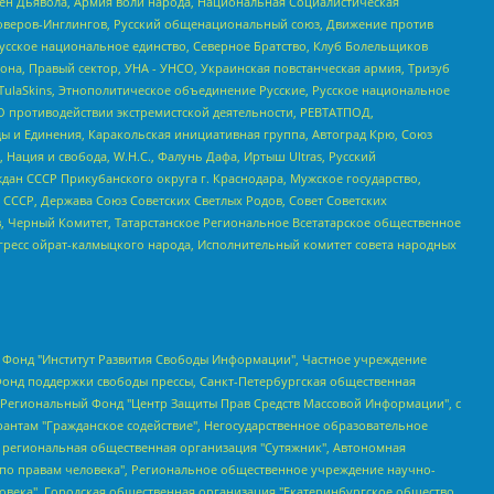
ден Дьявола, Армия воли народа, Национальная Социалистическая
роверов-Инглингов, Русский общенациональный союз, Движение против
усское национальное единство, Северное Братство, Клуб Болельщиков
а, Правый сектор, УНА - УНСО, Украинская повстанческая армия, Тризуб
 TulaSkins, Этнополитическое объединение Русские, Русское национальное
О противодействии экстремистской деятельности, РЕВТАТПОД,
ы и Единения, Каракольская инициативная группа, Автоград Крю, Союз
 Нация и свобода, W.H.С., Фалунь Дафа, Иртыш Ultras, Русский
ан СССР Прикубанского округа г. Краснодара, Мужское государство,
СССР, Держава Союз Советских Светлых Родов, Совет Советских
в, Черный Комитет, Татарстанское Региональное Всетатарское общественное
гресс ойрат-калмыцкого народа, Исполнительный комитет совета народных
евосточное общественное движение "Маяк", Санкт-Петербургская ЛГБТ-инициативная группа "Выход", Инициативная группа ЛГБТ+ "Реверс", Алексеев Андрей Викторович, Бекбулатова Таисия Львовна, Беляев Иван Михайлович, Владыкина Елена Сергеевна, Гельман Марат Александрович, Никульшина Вероника Юрьевна, Толоконникова Надежда Андреевна, Шендерович Виктор Анатольевич, Общество с ограниченной ответственностью "Данное сообщение", Общество с ограниченной ответственностью Издательский дом "Новая глава", Айнбиндер Александра Александровна, Московский комьюнити-центр для ЛГБТ+инициатив, Благотворительный фонд развития филантропии, Deutsche Welle (Германия, Kurt-Schumacher-Strasse 3, 53113 Bonn), Борзунова Мария Михайловна, Воробьев Виктор Викторович, Голубева Анна Львовна, Константинова Алла Михайловна, Малкова Ирина Владимировна, Мурадов Мурад Абдулгалимович, Осетинская Елизавета Николаевна, Понасенков Евгений Николаевич, Ганапольский Матвей Юрьевич, Киселев Евгений Алексеевич, Борухович Ирина Григорьевна, Дремин Иван Тимофеевич, Дубровский Дмитрий Викторович, Красноярская региональная общественная организация поддержки и развития альтернативных образовательных технологий и межкультурных коммуникаций "ИНТЕРРА", Маяковская Екатерина Алексеевна, Фейгин Марк Захарович, Филимонов Андрей Викторович, Дзугкоева Регина Николаевна, Доброхотов Роман Александрович, Дудь Юрий Александрович, Елкин Сергей Владимирович, Кругликов Кирилл Игоревич, Сабунаева Мария Леонидовна, Семенов Алексей Владимирович, Шаинян Карен Багратович, Шульман Екатерина Михайловна, Асафьев Артур Валерьевич, Вахштайн Виктор Семенович, Венедиктов Алексей Алексеевич, Лушникова Екатерина Евгеньевна, Волков Леонид Михайлович, Невзоров Александр Глебович, Пархоменко Сергей Борисович, Сироткин Ярослав Николаевич, Кара-Мурза Владимир Владимирович, Баранова Наталья Владимировна, Гозман Леонид Яковлевич, Кагарлицкий Борис Юльевич, Климарев Михаил Валерьевич, Милов Владимир Станиславович, Автономная некоммерческая организация Краснодарский центр современного искусства "Типография", Моргенштерн Алишер Тагирович, Соболь Любовь Эдуардовна, Общество с ограниченной ответственностью "ЛИЗА НОРМ", Каспаров Гарри Кимович, Ходорковский Михаил Борисович, Общество с ограниченной ответственностью "Апрельские тезисы", Данилович Ирина Брониславовна, Кашин Олег Владимирович, Петров Николай Владимирович, Пивоваров Алексей Владимирович, Соколов Михаил Владимирович, Цветкова Юлия Владимировна, Чичваркин Евгений Александрович, Комитет против пыток/Команда против пыток, Общество с ограниченной ответственностью "Первый научный", Общество с ограниченной ответственностью "Вертолет и ко", Белоцерковская Вероника Борисовна, Кац Максим Евгеньевич, Лазарева Татьяна Юрьевна, Шаведдинов Руслан Табризович, Яшин Илья Валерьевич, Общество с ограниченной ответственностью "Иноагент ААВ", Алешковский Дмитрий Петрович, Альбац Евгения Марковна, Быков Дмитрий Львович, Галямина Юлия Евгеньевна, Лойко Сергей Леонидович, Мартынов Кирилл Константинович, Медведев Сергей Александрович, Крашенинников Федор Геннадиевич, Гордеева Катерина Вл