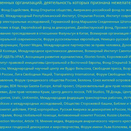
енных организаций, деятельность которых признана нежелате
 Фонд Содействия, Фонд Открытое общество, Американо-российский фонд по э
 Международный Республиканский Институт, Открытая Россия, Институт совре
р электоральных исследований, Германский фонд Маршалла Соединенных Штатов
еловек в беде, Европейский фонд за демократию, Джеймстаунский фонд, Прожект
дованию преследования в отношении Фалуньгун в Китае, Всемирная организация 
беральной современности, Форум русскоязычных европейцев, Немецко-русский о
формации, Проект Медиа, Международное партнерство за права человека, Духов
 Колледж, Международное христианское движение, Всемирный Институт Саентол
 ИДЕЛЬ-УРАЛ, Ассоциация развития журналистики, IStories fonds, Королевск
r, Институт правовой инициативы Центральной и Восточной Европы, Фонд Открытой Э
ты, Международный научный центр им Вудро Вильсона, Свободная пресса, Возро
России, Лига Свободных Наций, Transparеncy International, Форум Свободных Н
правления, Форум гражданского общества Россия, Беллона, Союз жителей острово
роды, BDR Novaja Gazeta-Europe, Алтай проект, Образовательный дом прав челов
еван, Дом прав человека Крым, Центр дикого лосося, TVR Studios, ТВ Дождь, Це
урятия, Uralic, UnKremlin, Международная федерация транспортных рабочих, Ист
ейских и международных исследований, Общество Сторожевой башни, Библии и тр
омитет действия, РЭНД корпорейшн, Русская Америка за демократию в России, Н
фалия, Фонд глобальной помощи, Антивоенный комитет России, Russie-Libertes, L
lection Monitor, Article 19, Мнение медиа, Федерация анархического черного кр
и гендерной демократии и миротворчества, Форум имени Льва Копелева, American C