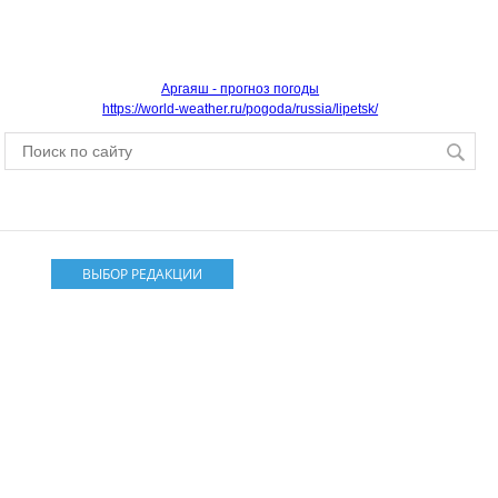
Аргаяш - прогноз погоды
https://world-weather.ru/pogoda/russia/lipetsk/
ВЫБОР РЕДАКЦИИ