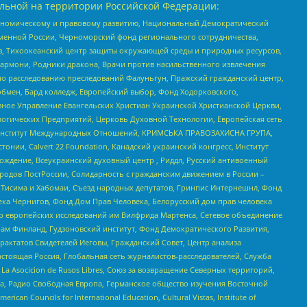
льной на территории Российской Федерации:
кономическому и правовому развитию, Национальный Демократический
менной России, Черноморский фонд регионального сотрудничества,
, Тихоокеанский центр защиты окружающей среды и природных ресурсов,
 Хармони, Родники дракона, Врачи против насильственного извлечения
по расследованию преследований Фалуньгун, Пражский гражданский центр,
бмен, Бард колледж, Европейский выбор, Фонд Ходорковского,
ное Управление Евангельских Христиан Украинской Христианской Церкви,
огических Предприятий, Церковь Духовной Технологии, Европейская сеть
ий Институт Международных Отношений, КРИМСЬКА ПРАВОЗАХИСНА ГРУПА,
стонии, Calvert 22 Foundation, Канадский украинский конгресс, Институт
ждение, Всеукраинский духовный центр , Риддл, Русский антивоенный
ародов ПостРоссии, Солидарность с гражданским движением в России –
в Тисима и Хабомаи, Съезд народных депутатов, Гринпис Интернешнл, Фонд
ека Чернигов, Фонд Дом Прав Человека, Белорусский дом прав человека
нтр европейских исследований им Вилфрида Мартенса, Сетевое объединение
Чам Финланд, Гудзоновский институт, Фонд Демократического Развития,
актатов Свидетелей Иеговы, Гражданский Совет, Центр анализа
астоящая Россия, Глобальная сеть журналистов-расследователей, Служба
a Asocicion de Rusos Libres, Союз за возвращение Северных территорий,
еста, Радио Свободная Европа, Германское общество изучения Восточной
ouncils for International Education, Cultural Vistas, Institute of