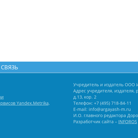
 СВЯЗЬ
Учредитель и издатель ООО 
Адрес учредителя, издателя, р
зи
д.13, кор. 2
рвисов Yandex.Metrika,
Телефон: +7 (495) 718-84-11
E-mail: info@argayash-m.ru
И.О. главного редактора Доро
Разработчик сайта –
INFOROS