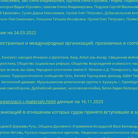
 Алексеевна, Закс Елена Владимировна, Буртина Елена Юрьевна, Гендель Людмил
рохоров Вадим Юрьевич, Шахова Елена Владимировна, Подузов Сергей Васильеви
й Ефимович, Сухих Дарья Николаевна, Орлов Олег Петрович, Добровольская Анн
нсон Лев Семенович, Локшина Татьяна Иосифовна, Орлов Олег Петрович, Поляк
ые на
24.03.2022
ностранных и международных организаций, признанных в соотв
нгресс народов Ичкерии и Дагестана, База, Асбат аль-Ансар, Священная война,
уркестана, Общество социальных реформ, Общество возрождения исламского насл
Нусра ли-Ахль аш-Шам, Народное ополчение имени К. Минина и Д. Пожарского, Ад
сломи, Террористическое сообщество Сеть, Катиба Таухид валь-Джихад, Хайят Тах
, Хатлонский джамаат, Мусульманская религиозная группа п. Кушкуль г. Оренбу
ная самооборона, Дуббайский джамаат, московская ячейка, Батал-Хаджи Белхор
organizacii-i-materialy.html
данные на
16.11.2023
анизаций в отношении которых судом принято вступившее в з
 Родовой Державы Русь, Община Духовного Управления Асгардской Веси Беловод
детели Иеговы, Русское национальное единство, Национал-социалистическое об