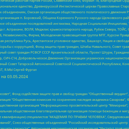
истическая рабочая партия России, Славянский союз, Формат-18, Благородный Ор
ациональное единство, Древнерусской Инглистической церкви Православных Ста
ных объединениях, Омская организация общественного политического движения Р
рганизация п. Боровский, Община Коренного Русского народа Щелковского район
гиозное объединение последователей инглиизма, Народная Социальная Инициатива,
 г. Астрахани, ВОЛЯ, Меджлис крымскотатарского народа, Рубеж Севера, ТОЙС, 
6, Независимость, Фирма, Молодежная правозащитная группа МПГ, Курсом Правд
ая республика Русь, Арестантское уголовное единство, Башкорт, Нация и свобода,
орьбы с коррупцией, Фонд защиты прав граждан, Штабы Навального, Совет гражд
ный совет граждан РСФСР СССР Архангельской области, Проект Штурм, Граждане 
tsApp, СИЧ-С14, Добровольческое Движение Организации украинских националисто
ный Совет Татарской Автономной Советской Социалистической Республики, Кон
БТ, Я.МЫ Сергей Фургал
 на
03.05.2024
мная некоммерческая организация "Центр по работе с проблемой насилия "НАСИЛИЮ.НЕТ", Межрегиональный профессиональный союз работников здравоохранения "Альянс врачей", Юридическое лицо, зарегистрированное в Латвийской Республике, SIA "Medusa Project" (регистрационный номер 40103797863, дата регистрации 10.06.2014), Некоммерческая организация "Фонд по борьбе с коррупцией", Автономная некоммерческая организация "Институт права и публичной политики", Баданин Роман Сергеевич, Гликин Максим Александрович, Железнова Мария Михайловна, Лукьянова Юлия Сергеевна, Маетная Елизавета Витальевна, Маняхин Петр Борисович, Чуракова Ольга Владимировна, Ярош Юлия Петровна, Юридическое лицо "The Insider SIA", зарегистрированное в Риге, Латвийская Республика (дата регистрации 26.06.2015), являющееся администратором доменного имени интернет-издания "The Insider SIA", https://theins.ru, Постернак Алексей Евгеньевич, Рубин Михаил Аркадьевич, Анин Роман Александрович, Юридическое лицо Istories fonds, зарегистрированное в Латвийской Республике (регистрационный номер 50008295751, дата регистрации 24.02.2020), Великовский Дмитрий Александрович, Долинина Ирина Николаевна, Мароховская Алеся Алексеевна, Шлейнов Роман Юрьевич, Шмагун Олеся Валентиновна, Общество с ограниченной ответственностью "Альтаир 2021", Общество с ограниченной ответственностью "Вега 2021", Общество с ограниченной ответственностью "Главный редактор 2021", Общество с ограниченной ответственностью "Ромашки монолит", Важенков Артем Валерьевич, Ивановская областная общественная организация "Центр гендерных исследований", Гурман Юрий Альбертович, Медиапроект "ОВД-Инфо", Егоров Владимир Владимирович, Жилинский Владимир Александрович, Общество с ограниченной ответственностью "ЗП", Иванова София Юрьевна, Карезина Инна Павловна, Кильтау Екатерина Викторовна, Петров Алексей Викторович, Пискунов Сергей Евгеньевич, Смирнов Сергей Сергеевич, Тихонов Михаил Сергеевич, Общество с ограниченной ответственностью "ЖУРНАЛИСТ-ИНОСТРАННЫЙ АГЕНТ", Арапова Галина Юрьевна, Вольтская Татьяна Анатольевна, Американская компания "Mason G.E.S. Anonymous Foundation" (США), являющаяся владельцем интернет-издания https://mnews.world/, Компания "Stichting Bellingcat", зарегистрированная в Нидерландах (дата регистрации 11.07.2018), Захаров Андрей Вячеславович, Клепиковская Екатерина Дмитриевна, Общество с ограниченной ответственностью "МЕМО", Перл Роман Александрович, Симонов Евгений Алексеевич, Соловьева Елена Анатольевна, Сотников Даниил Владимирович, Сурначева Елизавета Дмитриевна, Автономная некоммерческая организация по защите прав человека и информированию населения "Якутия – Наше Мнение", Общество с ограниченной ответственностью "Москоу диджитал медиа", с 26.01.2023 Общество с ограниченной ответственностью "Чайка Белые сады", Ветошкина Валерия Валерьевна, Заговора Максим Александрович, Межрегиональное общественное движение "Российская ЛГБТ - сеть", Оленичев Максим Владимирович, Павлов Иван Юрьевич, Скворцова Елена Сергеевна, Общество с ограниченной ответственностью "Как бы инагент", Кочетков Игорь Викторович, Общество с ограниченной ответственностью "Честные выборы", Еланчик Олег Александрович, Общество с ограниченной ответственностью "Нобелевский призыв", Гималова Регина Эмилевна, Григорьев Андрей Валерьевич, Григорьева Алина Александровна, Ассоциация по содействию защите прав призывников, альтернативнослужащих и военнослужащих "Правозащитная группа "Гражданин.Армия.Право", Хисамова Регина Фаритовна, Автономная некоммерческая организация по реализации социально-правовых программ "Лилит", Дальн