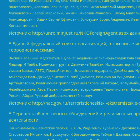
Беляев Сергей Иванович, Голубева Елена Николаевна, Ганнушкина Светлана
Вячеславович, Арапова Галина Юрьевна, Свечников Анатолий Мариевич, П
Лукашевский Сергей Маркович, Бахмин Вячеслав Иванович, Шабад Анатоли
Александрович, Вицин Сергей Ефимович, Золотухин Борис Андреевич, Леви
Константинович
Источник:
http://unro.minjust.ru/NKOForeignAgent.aspx
данн
* Единый федеральный список организаций, в том числе и
террористическими:
Высший военный Маджлисуль Шура Объединенных сил моджахедов Кавказа, Ко
Лашкар-И-Тайба, Исламская группа, Движение Талибан, Исламская партия Т
Имарат Кавказ, АБТО, Правый сектор, Исламское государство, Джабха аль-
Ат-Тавхида Валь-Джихад, Чистопольский Джамаат, Рохнамо ба суи давлати и
Артподготовка, Религиозная группа “Джамаат “Красный пахарь”, Колумбайн
Челебиджихана, Азов, Партия исламского возрождения Таджикистана, Народ
России, Айдар, Русский добровольческий корпус
Источник:
http://nac.gov.ru/terroristicheskie-i-ekstremistskie-
* Перечень общественных объединений и религиозных орг
деятельности:
Национал-большевистская партия, ВЕК РА, Рада земли Кубанской Духовно
Староверов-Инглингов, Нурджулар, К Богодержавию, Таблиги Джамаат, Сви