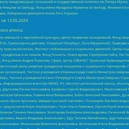
г, Школа международных отношений и государственной политики им Питера Мунка
 Немцова за Свободу, Фонд имени Фридриха Науманна за свободу, Феминистско
медиа, Либерально-демократическая Лига Украины
 на
13.05.2024
ого агента:
р немецкой и европейской культуры, Центр гендерных исследований, Фонд защи
ЧА, Гуманитарное действие, Открытый Петербург, Лига Избирателей, Правовая 
иту прав заключенных, Институт глобализации и социальных движений, Центр 
ужденным и их семьям, Фонд Тольятти, Новое время, Серебряная тайга, Так-Так-
, Фонд имени Андрея Рылькова, Сфера, Центр СИБАЛЬТ, Уральская правозащитна
невосточный центр развития гражданских инициатив и социального партнерства, 
 организаций, Частное учреждение в Калининграде Совета Министров северных 
бирь, Частное учреждение в Санкт-Петербурге Совета Министров Северных Стра
а, Информационное агентство МЕМО. РУ, Институт региональной прессы, Инсти
ч, Дзугкоева Регина Николаевна, Кривенко Сергей Владимирович, Милославски
настасия Евгеньевна, Ривина Анна Валерьевна, Бойко Анатолий Николаевич, Дуг
ошель Ирина Ароновна, Шведов Григорий Сергеевич, Пономарев Лев Александро
ч, Цирульников Борис Альбертович, Гасан Ольга Павловна, Паутов Юрий Анато
Акимова Татьяна Николаевна, Золотарева Екатерина Александровна, Рачинский Я
Сергеевна, Аверин Владимир Анатольевич, Щур Татьяна Михайловна, Щур Никола
Анатольевна, Мельникова Валентина Дмитриевна, Вититинова Елена Владимировн