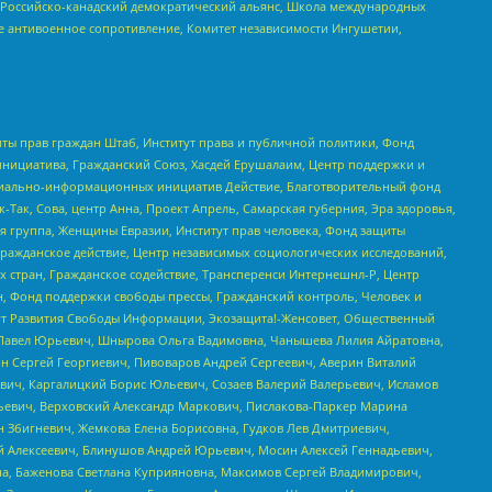
, Российско-канадский демократический альянс, Школа международных
е антивоенное сопротивление, Комитет независимости Ингушетии,
ты прав граждан Штаб, Институт права и публичной политики, Фонд
инициатива, Гражданский Союз, Хасдей Ерушалаим, Центр поддержки и
социально-информационных инициатив Действие, Благотворительный фонд
Так, Сова, центр Анна, Проект Апрель, Самарская губерния, Эра здоровья,
я группа, Женщины Евразии, Институт прав человека, Фонд защиты
Гражданское действие, Центр независимых социологических исследований,
стран, Гражданское содействие, Трансперенси Интернешнл-Р, Центр
н, Фонд поддержки свободы прессы, Гражданский контроль, Человек и
тут Развития Свободы Информации, Экозащита!-Женсовет, Общественный
й Павел Юрьевич, Шнырова Ольга Вадимовна, Чанышева Лилия Айратовна,
ин Сергей Георгиевич, Пивоваров Андрей Сергеевич, Аверин Виталий
вич, Каргалицкий Борис Юльевич, Созаев Валерий Валерьевич, Исламов
льевич, Верховский Александр Маркович, Пислакова-Паркер Марина
н Збигневич, Жемкова Елена Борисовна, Гудков Лев Дмитриевич,
й Алексеевич, Блинушов Андрей Юрьевич, Мосин Алексей Геннадьевич,
а, Баженова Светлана Куприяновна, Максимов Сергей Владимирович,