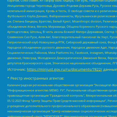
Карачая, Союз славян, Ат-Такфир Валь-Хиджра, Пит Буль, Национал-социал
Инициатива города Череповца, Духовно-Родовая Держава Русь, Русское н
нелегальной иммиграции, Кровь и Честь, О свободе совести и о религиоз
Футбольного Клуба Динамо, Файзрахманисты, Мусульманская религиозная о
им. Степана Бандеры, Братство, Белый Крест, Misanthropic division, Рели
объединение Атака, Мечеть Мирмамеда, Община Коренного Русского народа
Артподготовка, Штольц, В честь иконы Божией Матери Державная, Сектор 1
Славянских Сил Руси, Алля-Аят, Благотворительный пансионат Ак Умут, Русск
Патриотический клуб-Новокузнецк/РПК, Сибирский державный союз, Фонд б
Народное объединение русского движения, Народное движение Адат, Народ
Социалистических Районов, Meta Platforms Inc, Facebook, Instagram, Wha
движение, Невоград, Молодежное Демократическое Движение Весна, Верхов
депутатов Красноярского края, Этническое национальное объединение, ЛГ
Источник:
https://minjust.gov.ru/ru/documents/7822/
данные
* Реестр иностранных агентов:
Калининградская региональная общественная организация "Экозащита!-Женсовет", Фонд содействия защите прав и свобод граждан "Общественный вердикт", Фонд "Институт Развития Свободы Информации", Частное учреждение "Информационное агентство МЕМО. РУ", Региональная общественная организация "Общественная комиссия по сохранению наследия академика Сахарова", Фонд поддержки свободы прессы, Санкт-Петербургская общественная правозащитная организация "Гражданский контроль", Межрегиональная общественная организация "Информационно-просветительский центр "Мемориал", Региональный Фонд "Центр Защиты Прав Средств Массовой Информации", с 05.12.2023 Фонд "Центр Защиты Прав Средств массовой информации", Региональная общественная благотворительная организация помощи беженцам и мигрантам "Гражданское содействие", Негосударственное образовательное учреждение дополнительного профессионального образования (повышение квалификации) специалистов "АКАДЕМИЯ ПО ПРАВАМ ЧЕЛОВЕКА", Свердловская региональная общественная организация "Сутяжник", Автономная некоммерческая организация "Центр независимых социологических исследований", Союз общественных объединений "Российский исследовательский центр по правам человека", Региональное общественное учреждение научно-информационный центр "МЕМОРИАЛ", Некоммерческая организация "Фонд защиты гласности", Автономная некоммерческая организация "Институт прав человека", Городская общественная организация "Екатеринбургское общество "МЕМОРИАЛ", Городская общественная организация "Рязанское историко-просветительское и правозащитное общество "Мемориал" (Рязанский Мемориал), Челябинский региональный орган общественной самодеятельности – женское общественное объединение "Женщины Евразии", Челябинский региональный орган общественной самодеятельности "Уральская правозащитная группа", Фонд содействия защите здоровья и социальной справедливости имени Андрея Рылькова, Автономная Некоммерческая Организация "Аналитический Центр Юрия Левады", Автономная некоммерческая организация социальной поддержки населения "Проект Апрель", Региональная общественная организация помощи женщинам и детям, находящимся в кризисной ситуации "Информационно-методический центр "Анна", Фонд содействия развитию массовых коммуникаций и правовому просвещению "Так-так-Так", Фонд содействия устойчивому развитию "Серебряная тайга", Свердловский региональный общественный фонд социальных проектов "Новое время", "Idel.Реалии", Кавказ.Реалии, Крым.Реалии, Телеканал Настоящее Время, Татаро-башкирская служба Радио Свобода (Azatliq Radiosi), Радио Свободная Европа/Радио Свобода (PCE/PC), "Сибирь.Реалии", "Фактограф", Благотворительный фонд помощи осужденным и их семьям, Автономная некоммерческая организация "Институт глобализации и социальных движений", Фонд "В защиту прав заключенных", Частное учреждение "Центр поддержки и содействия развитию средств массовой информации", Пензенский региональный общественный благотворительный фонд "Гражданский союз", "Север.Реалии", Некоммерческая организация Фонд "Правовая инициатива", Общество с ограниченной ответственностью "Радио Свободная Европа/Радио Свобода", Чешское информационное агентство "MEDIUM-ORIENT", Красноярская региональная общественная организация "Мы против СПИДа", Камалягин Денис Николаевич, Маркелов Сергей Евгеньевич, Пономарев Лев Александрович, Савицкая Людмила Алексеевна, Автоно