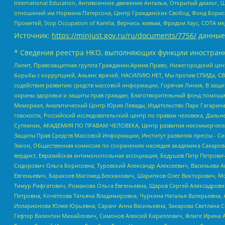
International Education, Антивоенное движение Антальи, Открытый диало
отношений им Нормана Патерсона, Центр Гражданских Свобод, Фонд Бориса
Прометей, Stop Occupation of Karelia, Вернись живым, Фридом Хаус, СОТА 
Источник:
https://minjust.gov.ru/ru/documents/7756/
данные
* Сведения реестра НКО, выполняющих функции иностранн
Лилит, Правозащитная группа Гражданин.Армия.Право, Нижегородский цент
борьбы с коррупцией, Альянс врачей, НАСИЛИЮ.НЕТ, Мы против СПИДа, СВЕ
содействия развитию средств массовой информации, Горячая Линия, В защ
охраны здоровья и защиты прав граждан, Благотворительный фонд помощи ос
Мемориал, Аналитический Центр Юрия Левады, Издательство Парк Гагарина
гласности, Российский исследовательский центр по правам человека, Даль
Сутяжник, АКАДЕМИЯ ПО ПРАВАМ ЧЕЛОВЕКА, Центр развития некоммерческих
Защиты Прав Средств Массовой Информации, Институт развития прессы - Си
Закон, Общественная комиссия по сохранению наследия академика Сахаров
вердикт, Евразийская антимонопольная ассоциация, Бедушев Петр Петрови
Сидорович Ольга Борисовна, Туровский Александр Алексеевич, Васильева А
Евгеньевич, Барахоев Магомед Бекханович, Шарипков Олег Викторович, М
Тимур Рифгатович, Романова Ольга Евгеньевна, Щаров Сергей Алексадрови
Петровна, Кочеткова Татьяна Владимировна, Чуркина Наталья Валерьевна, 
Илларионова Юлия Юрьевна, Саранг Анна Васильевна, Захарова Светлана 
Гефтер Валентин Михайлович, Симонов Алексей Кириллович, Флиге Ирина 