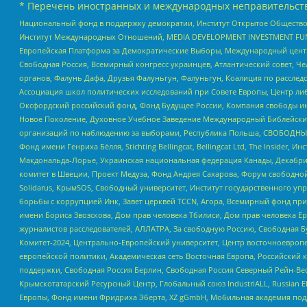
* Перечень иностранных и международных неправительств
Национальный фонд в поддержку демократии, Институт Открытое Общество
Институт Международных Отношений, MEDIA DEVELOPMENT INVESTMENT FUND,
Европейская Платформа за Демократические Выборы, Международный цент
Свободная Россия, Всемирный конгресс украинцев, Атлантический совет, Ч
органов, Фалунь Дафа, Друзья Фалуньгун, Фалуньгун, Коалиция по рассле
Ассоциация школ политических исследований при Совете Европы, Центр ли
Оксфордский российский фонд, Фонд Будущее России, Компания свободы ин
Новое Поколение, Духовное Учебное Заведение Международный Библейский
организаций по наблюдению за выборами, Республика Польша, СВОБОДНЫЙ
Фонд имени Генриха Бёлля, Stichting Bellingcat, Bellingcat Ltd, The Inside
Макдональда-Лорье, Украинская национальная федерация Канады, Декабрис
комитет в Швеции, Проект Медуза, Фонд Андрея Сахарова, Форум свободной 
Solidarus, КрымSOS, Свободный университет, Институт государственного у
борьбы с коррупцией Инк, Завет церквей TCCN, Агора, Всемирный фонд при
имени Бориса Звозскова, Дом прав человека Тбилиси, Дом прав человека Ер
журналистов расследователей, АЛЛАТРА, За свободную Россию, Свободная Б
Комитет-2024, Центрально-Европейский университет, Центр восточноевроп
европейской политики, Академическая сеть Восточная Европа, Российский к
поддержки, Свободная Россия Берлин, Свободная Россия Северный Рейн-Вест
Крымскотатарский Ресурсный Центр, Глобальный союз IndustriALL, Russian E
Европы, Фонд имени Фридриха Эберта, XZ gGmbH, Мобильная академия поддержк