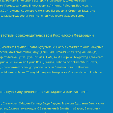
а Залмановна, Кокорина Екатерина Алексеевна, Шуманов Илья
ч, Протасова Ирина Вячеславовна, Литинский Леонид Борисович,
а Дмитриевна, Королева Александра Евгеньевна, Смирнов Владимир
ова Мара Федоровна, Резник Генри Маркович, Захаров Герман
етствии с законодательством Российской Федерации
 Исламская группа, Братья-мусульмане, Партия исламского освобождения,
едия, Дом двух святых, Джунд аш-Шам, Исламский джихад, Аль-Каида,
жр от Аллаха Субхану уа Тагьаля SHAM, АУМ Синрике, Муджахеды джамаата
рир аш-Шам, Ахлю Сунна Валь Джамаа, National Socialism/White Power,
рг, Крымско-татарский добровольческий батальон имени Номана
оев, Маньяки Культ Убийц, Молодёжь Которая Улыбается, Легион Свобода
аконную силу решение о ликвидации или запрете
ья, Славянская Община Капища Веды Перуна, Мужская Духовная Семинария
щество, Джамаат мувахидов, Объединенный Вилайат Кабарды, Балкарии и