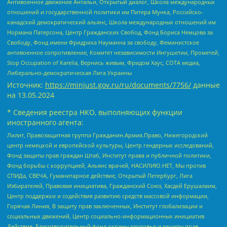
Антивоенное движение Антальи, Открытый диалог, Школа международных
отношений и государственной политики им Питера Мунка, Российско-
канадский демократический альянс, Школа международных отношений им
Нормана Патерсона, Центр Гражданских Свобод, Фонд Бориса Немцова за
Свободу, Фонд имени Фридриха Науманна за свободу, Феминистское
антивоенное сопротивление, Комитет независимости Ингушетии, Прометей,
Stop Occupation of Karelia, Вернись живым, Фридом Хаус, СОТА медиа,
Либерально-демократическая Лига Украины
Источник:
https://minjust.gov.ru/ru/documents/7756/
данные
на
13.05.2024
* Сведения реестра НКО, выполняющих функции
иностранного агента:
Лилит, Правозащитная группа Гражданин.Армия.Право, Нижегородский
центр немецкой и европейской культуры, Центр гендерных исследований,
Фонд защиты прав граждан Штаб, Институт права и публичной политики,
Фонд борьбы с коррупцией, Альянс врачей, НАСИЛИЮ.НЕТ, Мы против
СПИДа, СВЕЧА, Гуманитарное действие, Открытый Петербург, Лига
Избирателей, Правовая инициатива, Гражданский Союз, Хасдей Ерушалаим,
Центр поддержки и содействия развитию средств массовой информации,
Горячая Линия, В защиту прав заключенных, Институт глобализации и
социальных движений, Центр социально-информационных инициатив
Действие, Благотворительный фонд охраны здоровья и защиты прав