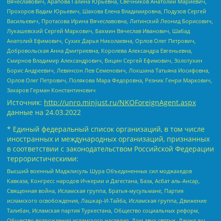
Вячеславович, Арапова Галина Юрьевна, Свечников Анатолий Мариевич,
Прохоров Вадим Юрьевич, Шахова Елена Владимировна, Подузов Сергей
Васильевич, Протасова Ирина Вячеславовна, Литинский Леонид Борисович,
Лукашевский Сергей Маркович, Бахмин Вячеслав Иванович, Шабад
Анатолий Ефимович, Сухих Дарья Николаевна, Орлов Олег Петрович,
Добровольская Анна Дмитриевна, Королева Александра Евгеньевна,
Смирнов Владимир Александрович, Вицин Сергей Ефимович, Золотухин
Борис Андреевич, Левинсон Лев Семенович, Локшина Татьяна Иосифовна,
Орлов Олег Петрович, Полякова Мара Федоровна, Резник Генри Маркович,
Захаров Герман Константинович
Источник:
http://unro.minjust.ru/NKOForeignAgent.aspx
данные на
24.03.2022
* Единый федеральный список организаций, в том числе
иностранных и международных организаций, признанных
в соответствии с законодательством Российской Федерации
террористическими:
Высший военный Маджлисуль Шура Объединенных сил моджахедов
Кавказа, Конгресс народов Ичкерии и Дагестана, База, Асбат аль-Ансар,
Священная война, Исламская группа, Братья-мусульмане, Партия
исламского освобождения, Лашкар-И-Тайба, Исламская группа, Движение
Талибан, Исламская партия Туркестана, Общество социальных реформ,
Общество возрождения исламского наследия, Дом двух святых, Джунд аш-