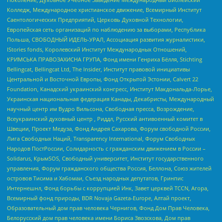
Колледж, Международное христианское движение, Всемирный Институт
Саентологических Предприятий, Церковь Духовной Технологии,
Европейская сеть организаций по наблюдению за выборами, Республика
Польша, СВОБОДНЫЙ ИДЕЛЬ-УРАЛ, Ассоциация развития журналистики,
IStories fonds, Королевский Институт Международных Отношений,
КРИМСЬКА ПРАВОЗАХИСНА ГРУПА, Фонд имени Генриха Бёлля, Stichting
Bellingcat, Bellingcat Ltd, The Insider, Институт правовой инициативы
Центральной и Восточной Европы, Фонд Открытой Эстонии, Calvert 22
Foundation, Канадский украинский конгресс, Институт Макдональда-Лорье,
Украинская национальная федерация Канады, Декабристы, Международный
научный центр им Вудро Вильсона, Свободная пресса, Возрождение,
Всеукраинский духовный центр , Риддл, Русский антивоенный комитет в
Швеции, Проект Медуза, Фонд Андрея Сахарова, Форум свободной России,
Лига Свободных Наций, Transparеncy International, Форум Свободных
Народов ПостРоссии, Солидарность с гражданским движением в России –
Solidarus, КрымSOS, Свободный университет, Институт государственного
управления, Форум гражданского общества Россия, Беллона, Союз жителей
островов Тисима и Хабомаи, Съезд народных депутатов, Гринпис
Интернешнл, Фонд борьбы с коррупцией Инк, Завет церквей TCCN, Агора,
Всемирный фонд природы, BDR Novaja Gazeta-Europe, Алтай проект,
Образовательный дом прав человека Чернигов, Фонд Дом Прав Человека,
Белорусский дом прав человека имени Бориса Звозскова, Дом прав