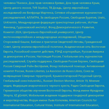
человека Тбилиси, Дом прав человека Ереван, Дом прав человека Крым,
Центр дикого лосося, TVR Studios, ТВ Дождь, Центр европейских
исследований им Вилфрида Мартенса, Сетевое объединение журналистов
расследователей, АЛЛАТРА, За свободную Россию, Свободная Бурятия, Uralic,
UnKremlin, Международная федерация транспортных рабочих, ИстЧам
Финланд, Гудзоновский институт, Фонд Демократического Развития,
Комитет-2024, Центрально-Европейский университет, Центр
восточноевропейских и международных исследований, Общество
Сторожевой башни, Библии и трактатов Свидетелей Иеговы, Гражданский
Совет, Центр анализа европейской политики, Академическая сеть Восточная
Европа, Российский комитет действия, РЭНД корпорейшн, Русская Америка
за демократию в России, Настоящая Россия, Глобальная сеть журналистов-
расследователей, Служба поддержки, Свободная Россия Берлин, Свободная
Россия Северный Рейн-Вестфалия, Фонд глобальной помощи, Антивоенный
комитет России, Russie-Libertes, La Asocicion de Rusos Libres, Союз за
возвращение Северных территорий, Крымскотатарский Ресурсный Центр,
Глобальный союз IndustriALL, Russian Election Monitor, Article 19, Мнение
медиа, Федерация анархического черного креста, Радио Свободная Европа,
Германское общество изучения Восточной Европы, Фонд имени Фридриха
Эберта, XZ gGmbH, Мобильная академия поддержки гендерной демократии
и миротворчества, Форум имени Льва Копелева, American Councils for
International Education, Cultural Vistas, Institute of International Education,