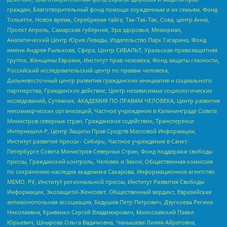
граждан, Благотворительный фонд помощи осужденным и их семьям, Фонд
Тольятти, Новое время, Серебряная тайга, Так-Так-Так, Сова, центр Анна,
Проект Апрель, Самарская губерния, Эра здоровья, Мемориал,
Аналитический Центр Юрия Левады, Издательство Парк Гагарина, Фонд
имени Андрея Рылькова, Сфера, Центр СИБАЛЬТ, Уральская правозащитная
группа, Женщины Евразии, Институт прав человека, Фонд защиты гласности,
Российский исследовательский центр по правам человека,
Дальневосточный центр развития гражданских инициатив и социального
партнерства, Гражданское действие, Центр независимых социологических
исследований, Сутяжник, АКАДЕМИЯ ПО ПРАВАМ ЧЕЛОВЕКА, Центр развития
некоммерческих организаций, Частное учреждение в Калининграде Совета
Министров северных стран, Гражданское содействие, Трансперенси
Интернешнл-Р, Центр Защиты Прав Средств Массовой Информации,
Институт развития прессы - Сибирь, Частное учреждение в Санкт-
Петербурге Совета Министров Северных Стран, Фонд поддержки свободы
прессы, Гражданский контроль, Человек и Закон, Общественная комиссия
по сохранению наследия академика Сахарова, Информационное агентство
МЕМО. РУ, Институт региональной прессы, Институт Развития Свободы
Информации, Экозащита!-Женсовет, Общественный вердикт, Евразийская
антимонопольная ассоциация, Бедушев Петр Петрович, Дзугкоева Регина
Николаевна, Кривенко Сергей Владимирович, Милославский Павел
Юрьевич, Шнырова Ольга Вадимовна, Чанышева Лилия Айратовна,