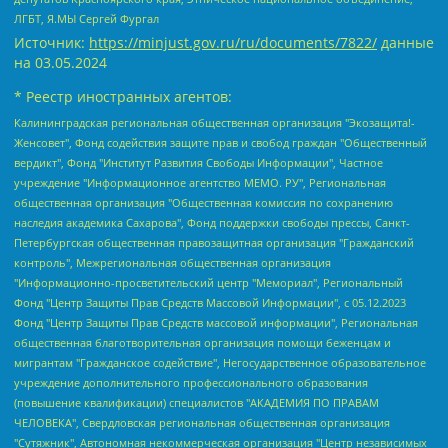
ЛГБТ, Я.МЫ Сергей Фургал
Источник:
https://minjust.gov.ru/ru/documents/7822/
данные
на
03.05.2024
* Реестр иностранных агентов:
Калининградская региональная общественная организация "Экозащита!-Женсовет", Фонд содействия защите прав и свобод граждан "Общественный вердикт", Фонд "Институт Развития Свободы Информации", Частное учреждение "Информационное агентство МЕМО. РУ", Региональная общественная организация "Общественная комиссия по сохранению наследия академика Сахарова", Фонд поддержки свободы прессы, Санкт-Петербургская общественная правозащитная организация "Гражданский контроль", Межрегиональная общественная организация "Информационно-просветительский центр "Мемориал", Региональный Фонд "Центр Защиты Прав Средств Массовой Информации", с 05.12.2023 Фонд "Центр Защиты Прав Средств массовой информации", Региональная общественная благотворительная организация помощи беженцам и мигрантам "Гражданское содействие", Негосударственное образовательное учреждение дополнительного профессионального образования (повышение квалификации) специалистов "АКАДЕМИЯ ПО ПРАВАМ ЧЕЛОВЕКА", Свердловская региональная общественная организация "Сутяжник", Автономная некоммерческая организация "Центр независимых социологических исследований", Союз общественных объединений "Российский исследовательский центр по правам человека", Региональное общественное учреждение научно-информационный центр "МЕМОРИАЛ", Некоммерческая организация "Фонд защиты гласности", Автономная некоммерческая организация "Институт прав человека", Городская общественная организация "Екатеринбургское общество "МЕМОРИАЛ", Городская общественная организация "Рязанское историко-просветительское и правозащитное общество "Мемориал" (Рязанский Мемориал), Челябинский региональный орган общественной самодеятельности – женское общественное объединение "Женщины Евразии", Челябинский региональный орган общественной самодеятельности "Уральская правозащитная группа", Фонд содействия защите здоровья и социальной справедливости имени Андрея Рылькова, Автономная Некоммерческая Организация "Аналитический Центр Юрия Левады", Автономная некоммерческая организация социальной поддержки населения "Проект Апрель", Региональная общественная организация помощи женщинам и детям, находящимся в кризисной ситуации "Информационно-методический центр "Анна", Фонд содействия развитию массовых коммуникаций и правовому просвещению "Так-так-Так", Фонд содействия устойчивому развитию "Серебряная тайга", Свердловский региональный общественный фонд социальных проектов "Новое время", "Idel.Реалии", Кавказ.Реалии, Крым.Реалии, Телеканал Настоящее Время, Татаро-башкирская служба Радио Свобода (Azatliq Radiosi), Радио Свободная Европа/Радио Свобода (PCE/PC), "Сибирь.Реалии", "Фактограф", Благотворительный фонд помощи осужденным и их семьям, Автономная некоммерческая организация "Институт глобализации и социальных движений", Фонд "В защиту прав заключенных", Частное учреждение "Центр поддержки и содействия развитию средств массовой информации", Пензенский региональный общественный благотворительный фонд "Гражданский союз", "Север.Реалии", Некоммерческая организация Фонд "Правовая инициатива", Общество с ограниченной ответственностью "Радио Свободная Европа/Радио Свобода", Чешское информационное агентство "MEDIUM-ORIENT", Красноярская региональная общественная организация "Мы против СПИДа", Камалягин Денис Николаевич, Маркелов Сергей Евгеньевич, Пономарев Лев Александрович, Савицкая Людмила Алексеевна, Автономная некоммерческая организация "Центр по работе с проблемой насилия "НАСИЛИЮ.НЕТ", Межрегиональный профессиональный союз работников здравоохранения "Альянс врачей", Юридическое лицо, зарегистрированное в Латвийской Республике, SIA "Medusa Project" (регистрационный номер 40103797863, дата регистрации 10.06.2014), Некоммерческая организация "Фонд по борьбе с коррупцией", Автономная некоммерческая организация "Институт права и публичной политики", Баданин Роман Сергеевич, Гликин Максим Александрович, Железнова Мария Михайловна, Лукьянова Юлия Сергеевна, Маетная Елизавета Витальевна, Маняхин Петр Борисович, Чуракова Ольга Владимировна, Ярош Юлия Петровна, Юридическое лицо "The Insider SIA", зарегистрированное в Риге, Латвийская Республика (дата регистрации 26.06.2015), являющееся администратором доменного имени интернет-издания "The Insider SIA", https://theins.ru, Постернак Алексей Евгеньевич, Рубин Михаил Аркадьевич, Анин Роман Александрович, Юридическое лицо Istories fonds, зарегистрированное в Латвийской Республике (регистрационный номер 50008295751, дата регистрации 24.02.2020), Великовский Дмитрий Александрович, Долинина Ирина Николаевна, Мароховская Алеся Алексеевна, Шлейнов Роман Юрьевич, Шмагун Олеся Валентиновна, Общество с ограниченной ответственностью "Альтаир 2021", Общество с ограниченной ответственностью "Вега 2021", Общество с ограниченной ответственностью "Главный редактор 2021", Общество с ограниченной ответственностью "Ромашки монолит", Важенков Артем Валерьевич, Ивановская областная общественная организация "Центр гендерных исследований", Гурман Юрий Альбертович, Медиапроект "ОВД-Инфо", Егоров Владимир Владимирович, Жилинский Владимир Александрович, Общество с ограниченной ответственностью "ЗП", Иванова София Юрьевна, Карезина Инна Павловна, Кильтау Екатерина Викторовна, Петров Алексей Викторович, Пискунов Сергей Евгеньевич, Смирнов Сергей Сергеевич, Тихонов Михаил Сергеевич, Общество с ограниченной ответственностью "ЖУРНАЛИСТ-ИНОСТРАННЫЙ АГЕНТ", Арапова Галина Юрьевна, Вольтская Татьяна Анатольевна, Американская компания "Mason G.E.S. Anonymous Foundation" (США), являющаяся владельцем интернет-издания https://mnews.world/, Компания "Stichting Bellingcat", зарегистрированная в Нидерландах (дата регистрации 11.07.2018), Захаров Андрей Вячеславович, Клепиковская Екатерина Дмитриевна, Общество с ограниченной ответственностью "МЕМО", Перл Роман Александрович, Симонов Евгений Алексеевич, Соловьева Елена Анатольевна, Сотников Даниил Владимирович, Сурначева Елизавета Дмитриевна, Автономная некоммерческая организация по защите прав человека и информированию населения "Якутия – Наше Мнение", Общество с ограниченной ответственностью "Москоу диджитал медиа", с 26.01.2023 Общество с ограниченной ответственностью "Чайка Белые сады", Ветошкина Валерия Валерьевна, Заговора Максим Александрович, Межрегиональное общественное движение "Российская ЛГБТ - сеть", Оленичев Максим Владимирович, Павлов Иван Юрьевич, Скворцова Елена Сергеевна, Общество с ограниченной ответственностью "Как бы инагент", Кочетков Игорь Викторович, Общество с ограниченной ответственностью "Честные выборы", Еланчик Олег Александрович, Общество с ограниченной ответственностью "Нобелевский призыв", Гималова Регина Эмилевна, Григорьев Андрей Валерьевич, Григорьева Алина Александровна, Ассоциация по содействию защите прав призывников, альтернативнослужащих и военнослужащих "Правозащитная группа "Гражданин.Армия.Право", Хисамова Регина Фаритовна, Автономная некоммерческая организация по реализации социально-правовых программ "Лилит", Дальневосточное общественное движение "Маяк", Санкт-Петербургская ЛГБТ-инициативная группа "Выход", Инициативная группа ЛГБТ+ "Реверс", Алексеев Андрей Викторович, Бекбулатова Таисия Львовна, Беляев Иван Михайлович, Владыкина Елена Сергеевна, Гельман Марат Александрович, Никульшина Вероника Юрьевна, Толоконникова Надежда Андреевна, Шендерович Виктор Анатольевич, Общество с ограниченной ответственностью "Данное сообщение", Общество с ограниченной ответственностью Издательский дом "Новая глава", Айнбиндер Александра Александровна, Московский комьюнити-центр для ЛГБТ+инициатив, Благотворительный фонд развития филантропии, Deutsche Welle (Германия, Kurt-Schumacher-Strasse 3, 53113 Bonn), Борзунова Мария Михайловна, Воробьев Виктор Викторович, Голубева Анна Львовна, Константинова Алла Михайловна, Малкова Ирина Владимировна, Мурадов Мурад Абдулгалимович, Осетинская Елизавета Николаевна, Понасенков Евгений Николаевич, Ганапольский Матвей Юрьевич, Киселев Евгений Алексеевич, Борухович Ирина Григорьевна, Дремин Иван Тимофеевич, Дубровский Дмитрий Викторович, Красноярская региональная общественная организация поддержки и развития альтернативных образовательных технологий и межкультурных коммуникаций "ИНТЕРРА", Маяковская Екатерина Алексеевна, Фейгин Марк Захарович, Филимонов Андрей Викторович, Дзугкоева Регина Николаевна, Доброхотов Роман Александрович, Дудь Юрий Александрович, Елкин Сергей Владимирович, Кругликов Кирилл Игоревич, Сабунаева Мария Леонидовна, Семенов Алексей Владимирович, Шаинян Карен Багратович, Шульман Екатерина Михайловна, Асафьев Артур Валерьевич, Вахштайн Виктор Семенович, Венедиктов Алексей Алексеевич, Лушникова Екатерина Евгеньевна, Волков Леонид Михайлович, Невзоров Александр Глебович, Пархоменко Сергей Борисович, Сироткин Ярослав Николаевич, Кара-Мурза Владимир Владимирович, Баранова Наталья Владимировна, Гозман Леонид Яковлевич, Кагарлицкий Борис Юльевич, Климарев Михаил Валерьевич, Милов Владимир Станиславович, Автономная некоммерческая организация Краснодарский центр современного искусства "Типография", Моргенштерн Алишер Тагирович, Соболь Любовь Эдуардовна, Общество с ограниченной ответственностью "ЛИЗА НОРМ", Каспаров Гарри Кимович, Ходорковский Михаил Борисович, Общество с ограниченной ответственностью "Апрельские тезисы", Данилович Ирина Брониславовна, Кашин Олег Владимирович, Петров Николай Владимирович, Пивоваров Алексей Владимирович, Соколов Михаил Владимирович, Цветкова Юлия Владимировна, Чичваркин Евгений Александрович, Комитет против пыток/Команда против пыток, Общество с ограниченной ответственностью "Первый научный", Общество с ограниченной ответственностью "Вертолет и ко", Белоцерковская Вероника Борисовна, Кац Максим Евгеньевич, Лазарева Татьяна Юрьевна, Шаведдинов Руслан Табризович, Яшин Илья Валерьевич, Общество с ограниченной ответственностью "Иноагент ААВ", Алешковский Дмитрий Петрович, Альбац Евгения Марковна, Быков Дмитрий Львович, Галямина Юлия Евгеньевна, Лойко Сергей Леонидович, Мартынов Кирилл Константинович, Медведев Сергей Александрович, Крашенинников Федор Геннадиевич, Гордеева Катерина Вл