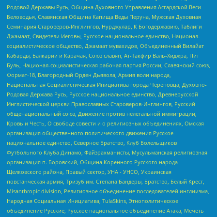
Родовой Державы Русь, Община Духовного Управления Асгардской Веси
Беловодья, Славянская Община Капища Веды Перуна, Мужская Духовная
Семинария Староверов-Инглингов, Нурджулар, К Богодержавию, Таблиги
Джамаат, Свидетели Иеговы, Русское национальное единство, Национал-
социалистическое общество, Джамаат мувахидов, Объединенный Вилайат
Кабарды, Балкарии и Карачая, Союз славян, Ат-Такфир Валь-Хиджра, Пит
Буль, Национал-социалистическая рабочая партия России, Славянский союз,
Формат-18, Благородный Орден Дьявола, Армия воли народа,
Национальная Социалистическая Инициатива города Череповца, Духовно-
Родовая Держава Русь, Русское национальное единство, Древнерусской
Инглистической церкви Православных Староверов-Инглингов, Русский
общенациональный союз, Движение против нелегальной иммиграции,
Кровь и Честь, О свободе совести и о религиозных объединениях, Омская
организация общественного политического движения Русское
национальное единство, Северное Братство, Клуб Болельщиков
Футбольного Клуба Динамо, Файзрахманисты, Мусульманская религиозная
организация п. Боровский, Община Коренного Русского народа
Щелковского района, Правый сектор, УНА - УНСО, Украинская
повстанческая армия, Тризуб им. Степана Бандеры, Братство, Белый Крест,
Misanthropic division, Религиозное объединение последователей инглиизма,
Народная Социальная Инициатива, TulaSkins, Этнополитическое
объединение Русские, Русское национальное объединение Атака, Мечеть