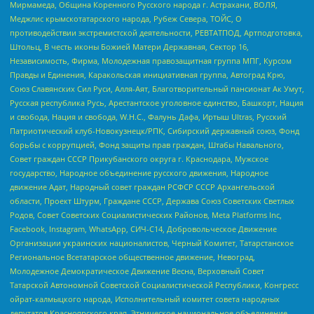
Мирмамеда, Община Коренного Русского народа г. Астрахани, ВОЛЯ,
Меджлис крымскотатарского народа, Рубеж Севера, ТОЙС, О
противодействии экстремистской деятельности, РЕВТАТПОД, Артподготовка,
Штольц, В честь иконы Божией Матери Державная, Сектор 16,
Независимость, Фирма, Молодежная правозащитная группа МПГ, Курсом
Правды и Единения, Каракольская инициативная группа, Автоград Крю,
Союз Славянских Сил Руси, Алля-Аят, Благотворительный пансионат Ак Умут,
Русская республика Русь, Арестантское уголовное единство, Башкорт, Нация
и свобода, Нация и свобода, W.H.С., Фалунь Дафа, Иртыш Ultras, Русский
Патриотический клуб-Новокузнецк/РПК, Сибирский державный союз, Фонд
борьбы с коррупцией, Фонд защиты прав граждан, Штабы Навального,
Совет граждан СССР Прикубанского округа г. Краснодара, Мужское
государство, Народное объединение русского движения, Народное
движение Адат, Народный совет граждан РСФСР СССР Архангельской
области, Проект Штурм, Граждане СССР, Держава Союз Советских Светлых
Родов, Совет Советских Социалистических Районов, Meta Platforms Inc,
Facebook, Instagram, WhatsApp, СИЧ-С14, Добровольческое Движение
Организации украинских националистов, Черный Комитет, Татарстанское
Региональное Всетатарское общественное движение, Невоград,
Молодежное Демократическое Движение Весна, Верховный Совет
Татарской Автономной Советской Социалистической Республики, Конгресс
ойрат-калмыцкого народа, Исполнительный комитет совета народных
депутатов Красноярского края, Этническое национальное объединение,