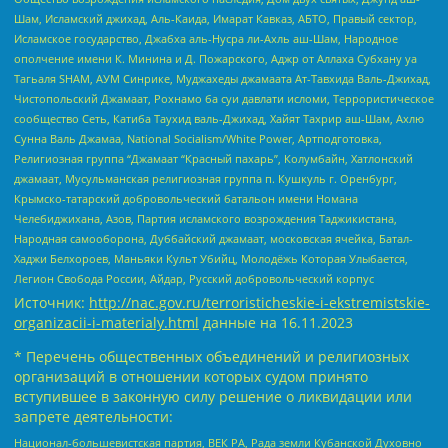
Шам, Исламский джихад, Аль-Каида, Имарат Кавказ, АБТО, Правый сектор,
Исламское государство, Джабха аль-Нусра ли-Ахль аш-Шам, Народное
ополчение имени К. Минина и Д. Пожарского, Аджр от Аллаха Субхану уа
Тагьаля SHAM, АУМ Синрике, Муджахеды джамаата Ат-Тавхида Валь-Джихад,
Чистопольский Джамаат, Рохнамо ба суи давлати исломи, Террористическое
сообщество Сеть, Катиба Таухид валь-Джихад, Хайят Тахрир аш-Шам, Ахлю
Сунна Валь Джамаа, National Socialism/White Power, Артподготовка,
Религиозная группа “Джамаат “Красный пахарь”, Колумбайн, Хатлонский
джамаат, Мусульманская религиозная группа п. Кушкуль г. Оренбург,
Крымско-татарский добровольческий батальон имени Номана
Челебиджихана, Азов, Партия исламского возрождения Таджикистана,
Народная самооборона, Дуббайский джамаат, московская ячейка, Батал-
Хаджи Белхороев, Маньяки Культ Убийц, Молодёжь Которая Улыбается,
Легион Свобода России, Айдар, Русский добровольческий корпус
Источник:
http://nac.gov.ru/terroristicheskie-i-ekstremistskie-
organizacii-i-materialy.html
данные на
16.11.2023
* Перечень общественных объединений и религиозных
организаций в отношении которых судом принято
вступившее в законную силу решение о ликвидации или
запрете деятельности:
Национал-большевистская партия, ВЕК РА, Рада земли Кубанской Духовно