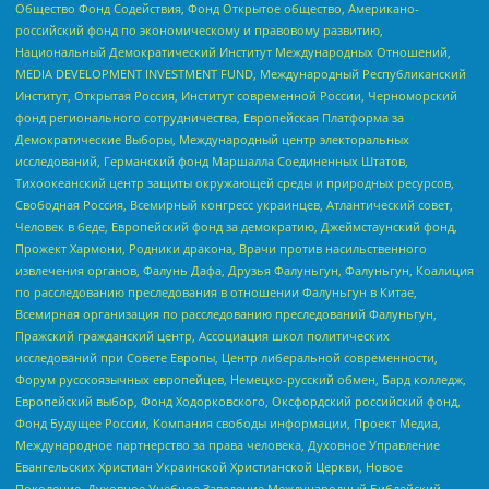
Общество Фонд Содействия, Фонд Открытое общество, Американо-
российский фонд по экономическому и правовому развитию,
Национальный Демократический Институт Международных Отношений,
MEDIA DEVELOPMENT INVESTMENT FUND, Международный Республиканский
Институт, Открытая Россия, Институт современной России, Черноморский
фонд регионального сотрудничества, Европейская Платформа за
Демократические Выборы, Международный центр электоральных
исследований, Германский фонд Маршалла Соединенных Штатов,
Тихоокеанский центр защиты окружающей среды и природных ресурсов,
Свободная Россия, Всемирный конгресс украинцев, Атлантический совет,
Человек в беде, Европейский фонд за демократию, Джеймстаунский фонд,
Прожект Хармони, Родники дракона, Врачи против насильственного
извлечения органов, Фалунь Дафа, Друзья Фалуньгун, Фалуньгун, Коалиция
по расследованию преследования в отношении Фалуньгун в Китае,
Всемирная организация по расследованию преследований Фалуньгун,
Пражский гражданский центр, Ассоциация школ политических
исследований при Совете Европы, Центр либеральной современности,
Форум русскоязычных европейцев, Немецко-русский обмен, Бард колледж,
Европейский выбор, Фонд Ходорковского, Оксфордский российский фонд,
Фонд Будущее России, Компания свободы информации, Проект Медиа,
Международное партнерство за права человека, Духовное Управление
Евангельских Христиан Украинской Христианской Церкви, Новое
Поколение, Духовное Учебное Заведение Международный Библейский