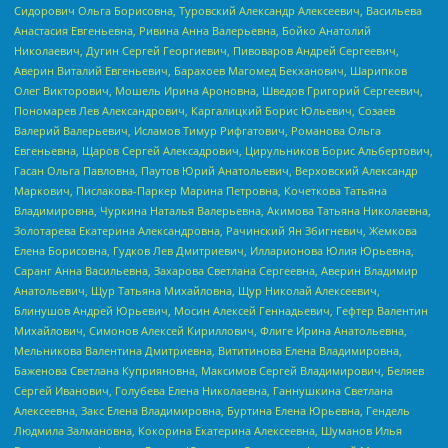
Сидорович Ольга Борисовна, Туровский Александр Алексеевич, Васильева
Анастасия Евгеньевна, Ривина Анна Валерьевна, Бойко Анатолий
Николаевич, Дугин Сергей Георгиевич, Пивоваров Андрей Сергеевич,
Аверин Виталий Евгеньевич, Барахоев Магомед Бекханович, Шарипков
Олег Викторович, Мошель Ирина Ароновна, Шведов Григорий Сергеевич,
Пономарев Лев Александрович, Каргалицкий Борис Юльевич, Созаев
Валерий Валерьевич, Исламов Тимур Рифгатович, Романова Ольга
Евгеньевна, Щаров Сергей Алексадрович, Цирульников Борис Альбертович,
Гасан Ольга Павловна, Паутов Юрий Анатольевич, Верховский Александр
Маркович, Пислакова-Паркер Марина Петровна, Кочеткова Татьяна
Владимировна, Чуркина Наталья Валерьевна, Акимова Татьяна Николаевна,
Золотарева Екатерина Александровна, Рачинский Ян Збигневич, Жемкова
Елена Борисовна, Гудков Лев Дмитриевич, Илларионова Юлия Юрьевна,
Саранг Анна Васильевна, Захарова Светлана Сергеевна, Аверин Владимир
Анатольевич, Щур Татьяна Михайловна, Щур Николай Алексеевич,
Блинушов Андрей Юрьевич, Мосин Алексей Геннадьевич, Гефтер Валентин
Михайлович, Симонов Алексей Кириллович, Флиге Ирина Анатольевна,
Мельникова Валентина Дмитриевна, Вититинова Елена Владимировна,
Баженова Светлана Куприяновна, Максимов Сергей Владимирович, Беляев
Сергей Иванович, Голубева Елена Николаевна, Ганнушкина Светлана
Алексеевна, Закс Елена Владимировна, Буртина Елена Юрьевна, Гендель
Людмила Залмановна, Кокорина Екатерина Алексеевна, Шуманов Илья