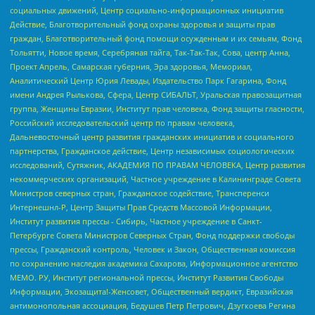
социальных движений, Центр социально-информационных инициатив
Действие, Благотворительный фонд охраны здоровья и защиты прав
граждан, Благотворительный фонд помощи осужденным и их семьям, Фонд
Тольятти, Новое время, Серебряная тайга, Так-Так-Так, Сова, центр Анна,
Проект Апрель, Самарская губерния, Эра здоровья, Мемориал,
Аналитический Центр Юрия Левады, Издательство Парк Гагарина, Фонд
имени Андрея Рылькова, Сфера, Центр СИБАЛЬТ, Уральская правозащитная
группа, Женщины Евразии, Институт прав человека, Фонд защиты гласности,
Российский исследовательский центр по правам человека,
Дальневосточный центр развития гражданских инициатив и социального
партнерства, Гражданское действие, Центр независимых социологических
исследований, Сутяжник, АКАДЕМИЯ ПО ПРАВАМ ЧЕЛОВЕКА, Центр развития
некоммерческих организаций, Частное учреждение в Калининграде Совета
Министров северных стран, Гражданское содействие, Трансперенси
Интернешнл-Р, Центр Защиты Прав Средств Массовой Информации,
Институт развития прессы - Сибирь, Частное учреждение в Санкт-
Петербурге Совета Министров Северных Стран, Фонд поддержки свободы
прессы, Гражданский контроль, Человек и Закон, Общественная комиссия
по сохранению наследия академика Сахарова, Информационное агентство
МЕМО. РУ, Институт региональной прессы, Институт Развития Свободы
Информации, Экозащита!-Женсовет, Общественный вердикт, Евразийская
антимонопольная ассоциация, Бедушев Петр Петрович, Дзугкоева Регина