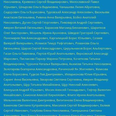
Николаевна, Кривенко Сергей Владимирович, Милославский Павел
Юрьевич, Шнырова Ольга Вадимовна, Чанышева Лилия Айратовна,
Сидорович Ольга Борисовна, Туровский Александр Алексеевич, Васильева
Анастасия Евгеньевна, Ривина Анна Валерьевна, Бойко Анатолий
Николаевич, Дугин Сергей Георгиевич, Пивоваров Андрей Сергеевич,
Аверин Виталий Евгеньевич, Барахоев Магомед Бекханович, Шарипков
Олег Викторович, Мошель Ирина Ароновна, Шведов Григорий Сергеевич,
Пономарев Лев Александрович, Каргалицкий Борис Юльевич, Созаев
Валерий Валерьевич, Исламов Тимур Рифгатович, Романова Ольга
Евгеньевна, Щаров Сергей Алексадрович, Цирульников Борис Альбертович,
Гасан Ольга Павловна, Паутов Юрий Анатольевич, Верховский Александр
Маркович, Пислакова-Паркер Марина Петровна, Кочеткова Татьяна
Владимировна, Чуркина Наталья Валерьевна, Акимова Татьяна Николаевна,
Золотарева Екатерина Александровна, Рачинский Ян Збигневич, Жемкова
Елена Борисовна, Гудков Лев Дмитриевич, Илларионова Юлия Юрьевна,
Саранг Анна Васильевна, Захарова Светлана Сергеевна, Аверин Владимир
Анатольевич, Щур Татьяна Михайловна, Щур Николай Алексеевич,
Блинушов Андрей Юрьевич, Мосин Алексей Геннадьевич, Гефтер Валентин
Михайлович, Симонов Алексей Кириллович, Флиге Ирина Анатольевна,
Мельникова Валентина Дмитриевна, Вититинова Елена Владимировна,
Баженова Светлана Куприяновна, Максимов Сергей Владимирович, Беляев
Сергей Иванович, Голубева Елена Николаевна, Ганнушкина Светлана
Алексеевна, Закс Елена Владимировна, Буртина Елена Юрьевна, Гендель