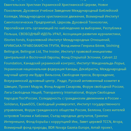
Евангельских Христиан Украинской Христианской Церкви, Новое
Поколение, Духовное Учебное Заведение Международный Библейский
Колледж, Международное христианское движение, Всемирный Институт
Саентологических Предприятий, Церковь Духовной Технологии,
Европейская сеть организаций по наблюдению за выборами, Республика
Польша, СВОБОДНЫЙ ИДЕЛЬ-УРАЛ, Ассоциация развития журналистики,
IStories fonds, Королевский Институт Международных Отношений,
КРИМСЬКА ПРАВОЗАХИСНА ГРУПА, Фонд имени Генриха Бёлля, Stichting
Bellingcat, Bellingcat Ltd, The Insider, Институт правовой инициативы
Центральной и Восточной Европы, Фонд Открытой Эстонии, Calvert 22
Foundation, Канадский украинский конгресс, Институт Макдональда-Лорье,
Украинская национальная федерация Канады, Декабристы, Международный
научный центр им Вудро Вильсона, Свободная пресса, Возрождение,
Всеукраинский духовный центр , Риддл, Русский антивоенный комитет в
Швеции, Проект Медуза, Фонд Андрея Сахарова, Форум свободной России,
Лига Свободных Наций, Transparеncy International, Форум Свободных
Народов ПостРоссии, Солидарность с гражданским движением в России –
Solidarus, КрымSOS, Свободный университет, Институт государственного
управления, Форум гражданского общества Россия, Беллона, Союз жителей
островов Тисима и Хабомаи, Съезд народных депутатов, Гринпис
Интернешнл, Фонд борьбы с коррупцией Инк, Завет церквей TCCN, Агора,
Всемирный фонд природы, BDR Novaja Gazeta-Europe, Алтай проект,