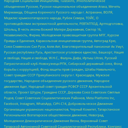
Народная Социальная Инициатива, TulaSkins, Этнополитическое
объединение Русские, Русское национальное объединение Атака, Мечеть
Мирмамеда, Община Коренного Русского народа г. Астрахани, ВОЛЯ,
Меджлис крымскотатарского народа, Рубеж Севера, ТОЙС, О
противодействии экстремистской деятельности, РЕВТАТПОД, Артподготовка,
Штольц, В честь иконы Божией Матери Державная, Сектор 16,
Независимость, Фирма, Молодежная правозащитная группа МПГ, Курсом
Правды и Единения, Каракольская инициативная группа, Автоград Крю,
Союз Славянских Сил Руси, Алля-Аят, Благотворительный пансионат Ак Умут,
Русская республика Русь, Арестантское уголовное единство, Башкорт, Нация
и свобода, Нация и свобода, W.H.С., Фалунь Дафа, Иртыш Ultras, Русский
Патриотический клуб-Новокузнецк/РПК, Сибирский державный союз, Фонд
борьбы с коррупцией, Фонд защиты прав граждан, Штабы Навального,
Совет граждан СССР Прикубанского округа г. Краснодара, Мужское
государство, Народное объединение русского движения, Народное
движение Адат, Народный совет граждан РСФСР СССР Архангельской
области, Проект Штурм, Граждане СССР, Держава Союз Советских Светлых
Родов, Совет Советских Социалистических Районов, Meta Platforms Inc,
Facebook, Instagram, WhatsApp, СИЧ-С14, Добровольческое Движение
Организации украинских националистов, Черный Комитет, Татарстанское
Региональное Всетатарское общественное движение, Невоград,
Молодежное Демократическое Движение Весна, Верховный Совет
Татарской Автономной Советской Социалистической Республики, Конгресс