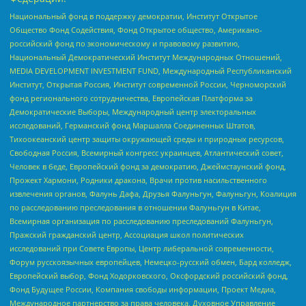
Национальный фонд в поддержку демократии, Институт Открытое
Общество Фонд Содействия, Фонд Открытое общество, Американо-
российский фонд по экономическому и правовому развитию,
Национальный Демократический Институт Международных Отношений,
MEDIA DEVELOPMENT INVESTMENT FUND, Международный Республиканский
Институт, Открытая Россия, Институт современной России, Черноморский
фонд регионального сотрудничества, Европейская Платформа за
Демократические Выборы, Международный центр электоральных
исследований, Германский фонд Маршалла Соединенных Штатов,
Тихоокеанский центр защиты окружающей среды и природных ресурсов,
Свободная Россия, Всемирный конгресс украинцев, Атлантический совет,
Человек в беде, Европейский фонд за демократию, Джеймстаунский фонд,
Прожект Хармони, Родники дракона, Врачи против насильственного
извлечения органов, Фалунь Дафа, Друзья Фалуньгун, Фалуньгун, Коалиция
по расследованию преследования в отношении Фалуньгун в Китае,
Всемирная организация по расследованию преследований Фалуньгун,
Пражский гражданский центр, Ассоциация школ политических
исследований при Совете Европы, Центр либеральной современности,
Форум русскоязычных европейцев, Немецко-русский обмен, Бард колледж,
Европейский выбор, Фонд Ходорковского, Оксфордский российский фонд,
Фонд Будущее России, Компания свободы информации, Проект Медиа,
Международное партнерство за права человека, Духовное Управление