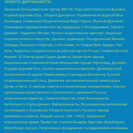
запрете деятельности:
Национал-большевистская партия, ВЕК РА, Рада земли Кубанской Духовно
Родовой Державы Русь, Община Духовного Управления Асгардской Веси
Беловодья, Славянская Община Капища Веды Перуна, Мужская Духовная
Семинария Староверов-Инглингов, Нурджулар, К Богодержавию, Таблиги
Джамаат, Свидетели Иеговы, Русское национальное единство, Национал-
социалистическое общество, Джамаат мувахидов, Объединенный Вилайат
Кабарды, Балкарии и Карачая, Союз славян, Ат-Такфир Валь-Хиджра, Пит
Буль, Национал-социалистическая рабочая партия России, Славянский союз,
Формат-18, Благородный Орден Дьявола, Армия воли народа,
Национальная Социалистическая Инициатива города Череповца, Духовно-
Родовая Держава Русь, Русское национальное единство, Древнерусской
Инглистической церкви Православных Староверов-Инглингов, Русский
общенациональный союз, Движение против нелегальной иммиграции,
Кровь и Честь, О свободе совести и о религиозных объединениях, Омская
организация общественного политического движения Русское
национальное единство, Северное Братство, Клуб Болельщиков
Футбольного Клуба Динамо, Файзрахманисты, Мусульманская религиозная
организация п. Боровский, Община Коренного Русского народа
Щелковского района, Правый сектор, УНА - УНСО, Украинская
повстанческая армия, Тризуб им. Степана Бандеры, Братство, Белый Крест,
Misanthropic division, Религиозное объединение последователей инглиизма,