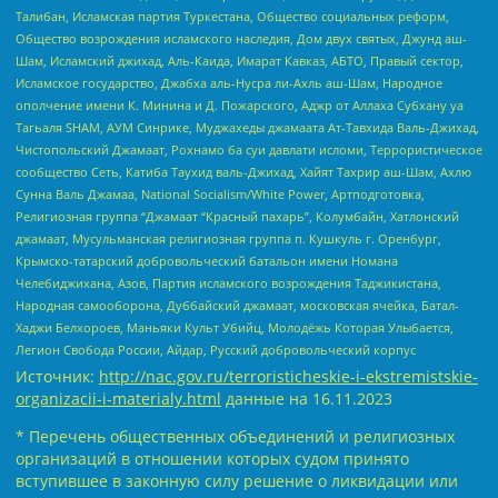
Талибан, Исламская партия Туркестана, Общество социальных реформ,
Общество возрождения исламского наследия, Дом двух святых, Джунд аш-
Шам, Исламский джихад, Аль-Каида, Имарат Кавказ, АБТО, Правый сектор,
Исламское государство, Джабха аль-Нусра ли-Ахль аш-Шам, Народное
ополчение имени К. Минина и Д. Пожарского, Аджр от Аллаха Субхану уа
Тагьаля SHAM, АУМ Синрике, Муджахеды джамаата Ат-Тавхида Валь-Джихад,
Чистопольский Джамаат, Рохнамо ба суи давлати исломи, Террористическое
сообщество Сеть, Катиба Таухид валь-Джихад, Хайят Тахрир аш-Шам, Ахлю
Сунна Валь Джамаа, National Socialism/White Power, Артподготовка,
Религиозная группа “Джамаат “Красный пахарь”, Колумбайн, Хатлонский
джамаат, Мусульманская религиозная группа п. Кушкуль г. Оренбург,
Крымско-татарский добровольческий батальон имени Номана
Челебиджихана, Азов, Партия исламского возрождения Таджикистана,
Народная самооборона, Дуббайский джамаат, московская ячейка, Батал-
Хаджи Белхороев, Маньяки Культ Убийц, Молодёжь Которая Улыбается,
Легион Свобода России, Айдар, Русский добровольческий корпус
Источник:
http://nac.gov.ru/terroristicheskie-i-ekstremistskie-
organizacii-i-materialy.html
данные на
16.11.2023
* Перечень общественных объединений и религиозных
организаций в отношении которых судом принято
вступившее в законную силу решение о ликвидации или