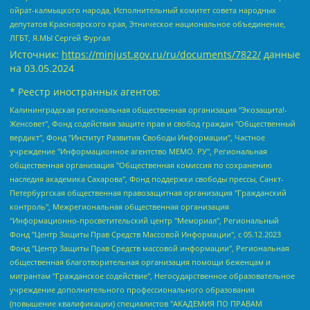
ойрат-калмыцкого народа, Исполнительный комитет совета народных
депутатов Красноярского края, Этническое национальное объединение,
ЛГБТ, Я.МЫ Сергей Фургал
Источник:
https://minjust.gov.ru/ru/documents/7822/
данные
на
03.05.2024
* Реестр иностранных агентов:
Калининградская региональная общественная организация "Экозащита!-Женсовет", Фонд содействия защите прав и свобод граждан "Общественный вердикт", Фонд "Институт Развития Свободы Информации", Частное учреждение "Информационное агентство МЕМО. РУ", Региональная общественная организация "Общественная комиссия по сохранению наследия академика Сахарова", Фонд поддержки свободы прессы, Санкт-Петербургская общественная правозащитная организация "Гражданский контроль", Межрегиональная общественная организация "Информационно-просветительский центр "Мемориал", Региональный Фонд "Центр Защиты Прав Средств Массовой Информации", с 05.12.2023 Фонд "Центр Защиты Прав Средств массовой информации", Региональная общественная благотворительная организация помощи беженцам и мигрантам "Гражданское содействие", Негосударственное образовательное учреждение дополнительного профессионального образования (повышение квалификации) специалистов "АКАДЕМИЯ ПО ПРАВАМ ЧЕЛОВЕКА", Свердловская региональная общественная организация "Сутяжник", Автономная некоммерческая организация "Центр независимых социологических исследований", Союз общественных объединений "Российский исследовательский центр по правам человека", Региональное общественное учреждение научно-информационный центр "МЕМОРИАЛ", Некоммерческая организация "Фонд защиты гласности", Автономная некоммерческая организация "Институт прав человека", Городская общественная организация "Екатеринбургское общество "МЕМОРИАЛ", Городская общественная организация "Рязанское историко-просветительское и правозащитное общество "Мемориал" (Рязанский Мемориал), Челябинский региональный орган общественной самодеятельности – женское общественное объединение "Женщины Евразии", Челябинский региональный орган общественной самодеятельности "Уральская правозащитная группа", Фонд содействия защите здоровья и социальной справедливости имени Андрея Рылькова, Автономная Некоммерческая Организация "Аналитический Центр Юрия Левады", Автономная некоммерческая организация социальной поддержки населения "Проект Апрель", Региональная общественная организация помощи женщинам и детям, находящимся в кризисной ситуации "Информационно-методический центр "Анна", Фонд содействия развитию массовых коммуникаций и правовому просвещению "Так-так-Так", Фонд содействия устойчивому развитию "Серебряная тайга", Свердловский региональный общественный фонд социальных проектов "Новое время", "Idel.Реалии", Кавказ.Реалии, Крым.Реалии, Телеканал Настоящее Время, Татаро-башкирская служба Радио Свобода (Azatliq Radiosi), Радио Свободная Европа/Радио Свобода (PCE/PC), "Сибирь.Реалии", "Фактограф", Благотворительный фонд помощи осужденным и их семьям, Автономная некоммерческая организация "Институт глобализации и социальных движений", Фонд "В защиту прав заключенных", Частное учреждение "Центр поддержки и содействия развитию средств массовой информации", Пензенский региональный общественный благотворительный фонд "Гражданский союз", "Север.Реалии", Некоммерческая организация Фонд "Правовая инициатива", Общество с ограниченной ответственностью "Радио Свободная Европа/Радио Свобода", Чешское информационное агентство "MEDIUM-ORIENT", Красноярская региональная общественная организация "Мы против СПИДа", Камалягин Денис Николаевич, Маркелов Сергей Евгеньевич, Пономарев Лев Александрович, Савицкая Людмила Алексеевна, Автономная некоммерческая организация "Центр по работе с проблемой насилия "НАСИЛИЮ.НЕТ", Межрегиональный профессиональный союз работников здравоохранения "Альянс врачей", Юридическое лицо, зарегистрированное в Латвийской Республике, SIA "Medusa Project" (регистрационный номер 40103797863, дата регистрации 10.06.2014), Некоммерческая организация "Фонд по борьбе с коррупцией", Автономная некоммерческая организация "Институт права и публичной политики", Баданин Роман Сергеевич, Гликин Максим Александрович, Железнова Мария Михайловна, Лукьянова Юлия Сергеевна, Маетная Елизавета Витальевна, Маняхин Петр Борисович, Чуракова Ольга Владимировна, Ярош Юлия Петровна, Юридическое лицо "The Insider SIA", зарегистрированное в Риге, Латвийская Республика (дата регистрации 26.06.2015), являющееся администратором доменного имени интернет-издания "The Insider SIA", https://theins.ru, Постернак Алексей Евгеньевич, Рубин Михаил Аркадьевич, Анин Роман Александрович, Юридическое лицо Istories fonds, зарегистрированное в Латвийской Республике (регистрационный номер 50008295751, дата регистрации 24.02.2020), Великовский Дмитрий Александрович, Долинина Ирина Николаевна, Мароховская Алеся Алексеевна, Шлейнов Роман Юрьевич, Шмагун Олеся Валентиновна, Общество с ограниченной ответственностью "Альтаир 2021", Общество с ограниченной ответственностью "Вега 2021", Общество с ограниченной ответственностью "Главный редактор 2021", Общество с ограниченной ответственностью "Ромашки монолит", Важенков Артем Валерьевич, Ивановская областная общественная организация "Центр гендерных исследований", Гурман Юрий Альбертович, Медиапроект "ОВД-Инфо", Егоров Владимир Владимирович, Жилинский Владимир Александрович, Общество с ограниченной ответственностью "ЗП", Иванова София Юрьевна, Карезина Инна Павловна, Кильтау Екатерина Викторовна, Петров Алексей Викторович, Пискунов Сергей Евгеньевич, Смирнов Сергей Сергеевич, Тихонов Михаил Сергеевич, Общество с ограниченной ответственностью "ЖУРНАЛИСТ-ИНОСТРАННЫЙ АГЕНТ", Арапова Галина Юрьевна, Вольтская Татьяна Анатольевна, Американская компания "Mason G.E.S. Anonymous Foundation" (США), являющаяся владельцем интернет-издания https://mnews.world/, Компания "Stichting Bellingcat", зарегистрированная в Нидерландах (дата регистрации 11.07.2018), Захаров Андрей Вячеславович, Клепиковская Екатерина Дмитриевна, Общество с ограниченной ответственностью "МЕМО", Перл Роман Александрович, Симонов Евгений Алексеевич, Соловьева Елена Анатольевна, Сотников Даниил Владимирович, Сурначева Елизавета Дмитриевна, Автономная некоммерческая организация по защите прав человека и информированию населения "Якутия – Наше Мнение", Общество с ограниченной ответственностью "Москоу диджитал медиа", с 26.01.2023 Общество с ограниченной ответственностью "Чайка Белые сады", Ветошкина Валерия Валерьевна, Заговора Максим Александрович, Межрегиональное общественное движение "Российская ЛГБТ - сеть", Оленичев Максим Владимирович, Павлов Иван Юрьевич, Скворцова Елена Сергеевна, Общество с ограниченной ответственностью "Как бы инагент", Кочетков Игорь Викторович, Общество с ограниченной ответственностью "Честные выборы", Еланчик Олег Александрович, Общество с ограниченной ответственностью "Нобелевский призыв", Гималова Регина Эмилевна, Григорьев Андрей Валерьевич, Григорьева Алина Александровна, Ассоциация по содействию защите прав призывников, альтернативнослужащих и военнослужащих "Правозащитная группа "Гражданин.Армия.Право", Хисамова Регина Фаритовна, Автономная некоммерческая организация по реализации социально-правовых программ "Лилит", Дальневосточное общественное движение "Маяк", Санкт-Петербургская ЛГБТ-инициативная группа "Выход", Инициативная группа ЛГБТ+ "Реверс", Алексеев Андрей Викторович, Бекбулатова Таисия Львовна, Беляев Иван Михайлович, Владыкина Елена Сергеевна, Гельман Марат Александрович, Никульшина Вероника Юрьевна, Толоконникова Надежда Андреевна, Шендерович Виктор Анатольевич, Общество с ограниченной ответственностью "Данное сообщение", Общество с ограниченной ответственностью Издательский дом "Новая глава", Айнбиндер Александра Александровна, Московский комьюнити-центр для ЛГБТ+инициатив, Благотворительный фонд развития филантропии, Deutsche Welle (Германия, Kurt-Schumacher-Strasse 3, 53113 Bonn), Борзунова Мария Михайловна, Воробьев Виктор Викторович, Голубева Анна Львовна, Константинова Алла Михайловна, Малкова Ирина Владимировна, Мурадов Мурад Абдулгалимович, Осетинская Елизавета Николаевна, Понасенков Евгений Николаевич, Ганапольский Матвей Юрьевич, Киселев Евгений Алексеевич, Борухович Ирина Григорьевна, Дремин Иван Тимофеевич, Дубровский Дмитрий Викторович, Красноярская региональная общественная организация поддержки и развития альтернативных образовательных технологий и межкультурных коммуникаций "ИНТЕРРА", Маяковская Екатерина Алексеевна, Фейгин Марк Захарович, Филимонов Андрей Викторович, Дзугкоева Регина Николаевна, Доброхотов Роман Александрович, Дудь Юрий Александрович, Елкин Сергей Владимирович, Кругликов Кирилл Игоревич, Сабунаева Мария Леонидовна, Семенов Алексей Владимирович, Шаинян Карен Багратович, Шульман Екатерина Михайловна, Асафьев Артур Валерьевич, Вахштайн Виктор Семенович, Венедиктов Алексей Алексеевич, Лушникова Екатерина Евгеньевна, Волков Леонид Михайлович, Невзоров Александр Глебович, Пархоменко Сергей Борисович, Сироткин Ярослав Николаевич, Кара-Мурза Владимир Владимирович, Баранова Наталья Владимировна, Гозман Леонид Яковлевич, Кагарлицкий Борис Юльевич, Климарев Михаил Валерьевич, Милов Владимир Станиславович, Автономная некоммерческая организация Краснодарский центр современного искусства "Типография", Моргенштерн Алишер Тагирович, Соболь Любовь Эдуардовна, Общество с ограниченной ответственностью "ЛИЗА НОРМ", Каспаров Гарри Кимович, Ходорковский Михаил Борисович, Общество с ограниченной ответственностью "Апрельские тезисы", Данилович Ирина Брониславовна, Кашин Олег Владимирович, Петров Николай Владимирович, Пивоваров Алексей Владимирович, Соколов Михаил Владимирович, Цветкова Юлия Владимировна, Чичваркин Евгений Александрович, Комитет против пыток/Команда против пыток, Общество с ограниченной ответственностью "Первый научный", Общество с ограниченной ответственностью "Вертолет и ко", Белоцерковская Вероника Борисовна, Кац Максим Евгеньевич, Лазарева Татьяна Юрьевна, Шаведдинов Руслан Табризович, Яшин Илья Валерьевич, Общество с ограниченной ответственностью "Иноагент ААВ", Алешковский Дмитрий Петрович, Альбац Евгения Марковна, Быков Дмитрий Львович, Галямина Юлия Евгеньевна, Лойко Сергей Леонидович, Мартынов Кирилл Константинович, Медведев Сергей Александрович, Крашенинников Федор Геннадиевич, Гордеева Катерина Вл