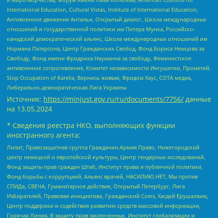
International Education, Cultural Vistas, Institute of International Education,
Антивоенное движение Антальи, Открытый диалог, Школа международных
отношений и государственной политики им Питера Мунка, Российско-
канадский демократический альянс, Школа международных отношений им
Нормана Патерсона, Центр Гражданских Свобод, Фонд Бориса Немцова за
Свободу, Фонд имени Фридриха Науманна за свободу, Феминистское
антивоенное сопротивление, Комитет независимости Ингушетии, Прометей,
Stop Occupation of Karelia, Вернись живым, Фридом Хаус, СОТА медиа,
Либерально-демократическая Лига Украины
Источник:
https://minjust.gov.ru/ru/documents/7756/
данные
на
13.05.2024
* Сведения реестра НКО, выполняющих функции
иностранного агента:
Лилит, Правозащитная группа Гражданин.Армия.Право, Нижегородский
центр немецкой и европейской культуры, Центр гендерных исследований,
Фонд защиты прав граждан Штаб, Институт права и публичной политики,
Фонд борьбы с коррупцией, Альянс врачей, НАСИЛИЮ.НЕТ, Мы против
СПИДа, СВЕЧА, Гуманитарное действие, Открытый Петербург, Лига
Избирателей, Правовая инициатива, Гражданский Союз, Хасдей Ерушалаим,
Центр поддержки и содействия развитию средств массовой информации,
Горячая Линия, В защиту прав заключенных, Институт глобализации и