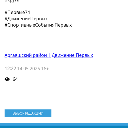
#Первые74
#ДвижениеПервых
#СпортивныеСобытияПервых
Аргаяшский район | Движение Первых
12:22
14.05.2026 16+
64
ВЫБОР РЕДАКЦИИ