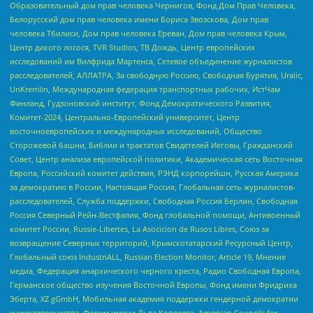
Образовательный дом прав человека Чернигов, Фонд Дом Прав Человека,
Белорусский дом прав человека имени Бориса Звозскова, Дом прав
человека Тбилиси, Дом прав человека Ереван, Дом прав человека Крым,
Центр дикого лосося, TVR Studios, ТВ Дождь, Центр европейских
исследований им Вилфрида Мартенса, Сетевое объединение журналистов
расследователей, АЛЛАТРА, За свободную Россию, Свободная Бурятия, Uralic,
UnKremlin, Международная федерация транспортных рабочих, ИстЧам
Финланд, Гудзоновский институт, Фонд Демократического Развития,
Комитет-2024, Центрально-Европейский университет, Центр
восточноевропейских и международных исследований, Общество
Сторожевой башни, Библии и трактатов Свидетелей Иеговы, Гражданский
Совет, Центр анализа европейской политики, Академическая сеть Восточная
Европа, Российский комитет действия, РЭНД корпорейшн, Русская Америка
за демократию в России, Настоящая Россия, Глобальная сеть журналистов-
расследователей, Служба поддержки, Свободная Россия Берлин, Свободная
Россия Северный Рейн-Вестфалия, Фонд глобальной помощи, Антивоенный
комитет России, Russie-Libertes, La Asocicion de Rusos Libres, Союз за
возвращение Северных территорий, Крымскотатарский Ресурсный Центр,
Глобальный союз IndustriALL, Russian Election Monitor, Article 19, Мнение
медиа, Федерация анархического черного креста, Радио Свободная Европа,
Германское общество изучения Восточной Европы, Фонд имени Фридриха
Эберта, XZ gGmbH, Мобильная академия поддержки гендерной демократии
и миротворчества, Форум имени Льва Копелева, American Councils for