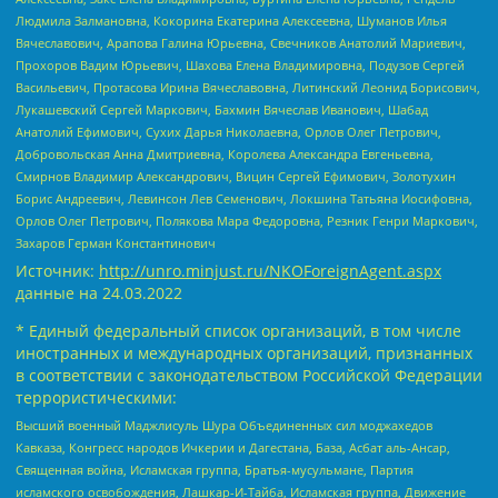
Людмила Залмановна, Кокорина Екатерина Алексеевна, Шуманов Илья
Вячеславович, Арапова Галина Юрьевна, Свечников Анатолий Мариевич,
Прохоров Вадим Юрьевич, Шахова Елена Владимировна, Подузов Сергей
Васильевич, Протасова Ирина Вячеславовна, Литинский Леонид Борисович,
Лукашевский Сергей Маркович, Бахмин Вячеслав Иванович, Шабад
Анатолий Ефимович, Сухих Дарья Николаевна, Орлов Олег Петрович,
Добровольская Анна Дмитриевна, Королева Александра Евгеньевна,
Смирнов Владимир Александрович, Вицин Сергей Ефимович, Золотухин
Борис Андреевич, Левинсон Лев Семенович, Локшина Татьяна Иосифовна,
Орлов Олег Петрович, Полякова Мара Федоровна, Резник Генри Маркович,
Захаров Герман Константинович
Источник:
http://unro.minjust.ru/NKOForeignAgent.aspx
данные на
24.03.2022
* Единый федеральный список организаций, в том числе
иностранных и международных организаций, признанных
в соответствии с законодательством Российской Федерации
террористическими:
Высший военный Маджлисуль Шура Объединенных сил моджахедов
Кавказа, Конгресс народов Ичкерии и Дагестана, База, Асбат аль-Ансар,
Священная война, Исламская группа, Братья-мусульмане, Партия
исламского освобождения, Лашкар-И-Тайба, Исламская группа, Движение