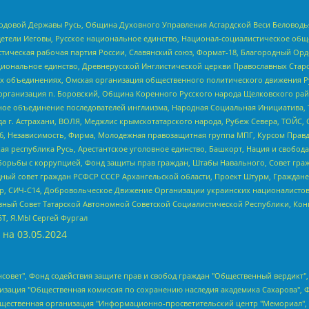
 Родовой Державы Русь, Община Духовного Управления Асгардской Веси Беловод
детели Иеговы, Русское национальное единство, Национал-социалистическое об
истическая рабочая партия России, Славянский союз, Формат-18, Благородный Ор
ациональное единство, Древнерусской Инглистической церкви Православных Ста
ных объединениях, Омская организация общественного политического движения Р
рганизация п. Боровский, Община Коренного Русского народа Щелковского район
гиозное объединение последователей инглиизма, Народная Социальная Инициатива,
 г. Астрахани, ВОЛЯ, Меджлис крымскотатарского народа, Рубеж Севера, ТОЙС, 
6, Независимость, Фирма, Молодежная правозащитная группа МПГ, Курсом Правд
ая республика Русь, Арестантское уголовное единство, Башкорт, Нация и свобода,
орьбы с коррупцией, Фонд защиты прав граждан, Штабы Навального, Совет гражд
ный совет граждан РСФСР СССР Архангельской области, Проект Штурм, Граждане 
tsApp, СИЧ-С14, Добровольческое Движение Организации украинских националисто
ный Совет Татарской Автономной Советской Социалистической Республики, Кон
БТ, Я.МЫ Сергей Фургал
 на
03.05.2024
мная некоммерческая организация "Центр по работе с проблемой насилия "НАСИЛИЮ.НЕТ", Межрегиональный профессиональный союз работников здравоохранения "Альянс врачей", Юридическое лицо, зарегистрированное в Латвийской Республике, SIA "Medusa Project" (регистрационный номер 40103797863, дата регистрации 10.06.2014), Некоммерческая организация "Фонд по борьбе с коррупцией", Автономная некоммерческая организация "Институт права и публичной политики", Баданин Роман Сергеевич, Гликин Максим Александрович, Железнова Мария Михайловна, Лукьянова Юлия Сергеевна, Маетная Елизавета Витальевна, Маняхин Петр Борисович, Чуракова Ольга Владимировна, Ярош Юлия Петровна, Юридическое лицо "The Insider SIA", зарегистрированное в Риге, Латвийская Республика (дата регистрации 26.06.2015), являющееся администратором доменного имени интернет-издания "The Insider SIA", https://theins.ru, Постернак Алексей Евгеньевич, Рубин Михаил Аркадьевич, Анин Роман Александрович, Юридическое лицо Istories fonds, зарегистрированное в Латвийской Республике (регистрационный номер 50008295751, дата регистрации 24.02.2020), Великовский Дмитрий Александрович, Долинина Ирина Николаевна, Мароховская Алеся Алексеевна, Шлейнов Роман Юрьевич, Шмагун Олеся Валентиновна, Общество с ограниченной ответственностью "Альтаир 2021", Общество с ограниченной ответственностью "Вега 2021", Общество с ограниченной ответственностью "Главный редактор 2021", Общество с ограниченной ответственностью "Ромашки монолит", Важенков Артем Валерьевич, Ивановская областная общественная организация "Центр гендерных исследований", Гурман Юрий Альбертович, Медиапроект "ОВД-Инфо", Егоров Владимир Владимирович, Жилинский Владимир Александрович, Общество с ограниченной ответственностью "ЗП", Иванова София Юрьевна, Карезина Инна Павловна, Кильтау Екатерина Викторовна, Петров Алексей Викторович, Пискунов Сергей Евгеньевич, Смирнов Сергей Сергеевич, Тихонов Михаил Сергеевич, Общество с ограниченной ответственностью "ЖУРНАЛИСТ-ИНОСТРАННЫЙ АГЕНТ", Арапова Галина Юрьевна, Вольтская Татьяна Анатольевна, Американская компания "Mason G.E.S. Anonymous Foundation" (США), являющаяся владельцем интернет-издания https://mnews.world/, Компания "Stichting Bellingcat", зарегистрированная в Нидерландах (дата регистрации 11.07.2018), Захаров Андрей Вячеславович, Клепиковская Екатерина Дмитриевна, Общество с ограниченной ответственностью "МЕМО", Перл Роман Александрович, Симонов Евгений Алексеевич, Соловьева Елена Анатольевна, Сотников Даниил Владимирович, Сурначева Елизавета Дмитриевна, Автономная некоммерческая организация по защите прав человека и информированию населения "Якутия – Наше Мнение", Общество с ограниченной ответственностью "Москоу диджитал медиа", с 26.01.2023 Общество с ограниченной ответственностью "Чайка Белые сады", Ветошкина Валерия Валерьевна, Заговора Максим Александрович, Межрегиональное общественное движение "Российская ЛГБТ - сеть", Оленичев Максим Владимирович, Павлов Иван Юрьевич, Скворцова Елена Сергеевна, Общество с ограниченной ответственностью "Как бы инагент", Кочетков Игорь Викторович, Общество с ограниченной ответственностью "Честные выборы", Еланчик Олег Александрович, Общество с ограниченной ответственностью "Нобелевский призыв", Гималова Регина Эмилевна, Григорьев Андрей Валерьевич, Григорьева Алина Александровна, Ассоциация по содействию защите прав призывников, альтернативнослужащих и военнослужащих "Правозащитная группа "Гражданин.Армия.Право", Хисамова Регина Фаритовна, Автономная некоммерческая организация по реализации социально-правовых программ "Лилит", Дальн