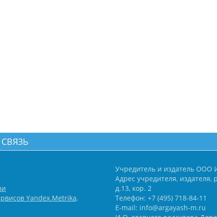
 СВЯЗЬ
Учредитель и издатель ООО 
Адрес учредителя, издателя, р
зи
д.13, кор. 2
рвисов Yandex.Metrika,
Телефон: +7 (495) 718-84-11
E-mail: info@argayash-m.ru