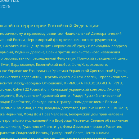
хова Н.В.
2026
льной на территории Российской Федерации:
кономическому и правовому развитию, Национальный Демократический
менной России, Черноморский фонд регионального сотрудничества,
, Тихоокеанский центр защиты окружающей среды и природных ресурсов,
 Хармони, Родники дракона, Врачи против насильственного извлечения
по расследованию преследований Фалуньгун, Пражский гражданский центр,
бмен, Бард колледж, Европейский выбор, Фонд Ходорковского,
ное Управление Евангельских Христиан Украинской Христианской Церкви,
огических Предприятий, Церковь Духовной Технологии, Европейская сеть
ий Институт Международных Отношений, КРИМСЬКА ПРАВОЗАХИСНА ГРУПА,
стонии, Calvert 22 Foundation, Канадский украинский конгресс, Институт
ждение, Всеукраинский духовный центр , Риддл, Русский антивоенный
ародов ПостРоссии, Солидарность с гражданским движением в России –
в Тисима и Хабомаи, Съезд народных депутатов, Гринпис Интернешнл, Фонд
ека Чернигов, Фонд Дом Прав Человека, Белорусский дом прав человека
нтр европейских исследований им Вилфрида Мартенса, Сетевое объединение
Чам Финланд, Гудзоновский институт, Фонд Демократического Развития,
актатов Свидетелей Иеговы, Гражданский Совет, Центр анализа
астоящая Россия, Глобальная сеть журналистов-расследователей, Служба