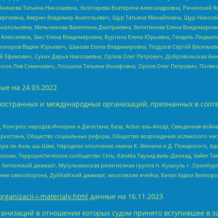
Акимова Татьяна Николаевна, Золотарева Екатерина Александровна, Рачинский Я
Сергеевна, Аверин Владимир Анатольевич, Щур Татьяна Михайловна, Щур Никола
Анатольевна, Мельникова Валентина Дмитриевна, Вититинова Елена Владимировн
 Алексеевна, Закс Елена Владимировна, Буртина Елена Юрьевна, Гендель Людмил
рохоров Вадим Юрьевич, Шахова Елена Владимировна, Подузов Сергей Васильеви
й Ефимович, Сухих Дарья Николаевна, Орлов Олег Петрович, Добровольская Анн
нсон Лев Семенович, Локшина Татьяна Иосифовна, Орлов Олег Петрович, Поляк
ые на
24.03.2022
ностранных и международных организаций, признанных в соотв
нгресс народов Ичкерии и Дагестана, База, Асбат аль-Ансар, Священная война,
уркестана, Общество социальных реформ, Общество возрождения исламского насл
Нусра ли-Ахль аш-Шам, Народное ополчение имени К. Минина и Д. Пожарского, Ад
сломи, Террористическое сообщество Сеть, Катиба Таухид валь-Джихад, Хайят Тах
, Хатлонский джамаат, Мусульманская религиозная группа п. Кушкуль г. Оренбу
ная самооборона, Дуббайский джамаат, московская ячейка, Батал-Хаджи Белхор
organizacii-i-materialy.html
данные на
16.11.2023
анизаций в отношении которых судом принято вступившее в з