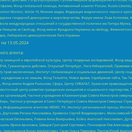
фалия, Фонд глобальной помощи, Антивоенный комитет России, Russie-Libertes, L
lection Monitor, Article 19, Мнение медиа, Федерация анархического черного кр
и гендерной демократии и миротворчества, Форум имени Льва Копелева, American C
г, Школа международных отношений и государственной политики им Питера Мунка
 Немцова за Свободу, Фонд имени Фридриха Науманна за свободу, Феминистско
медиа, Либерально-демократическая Лига Украины
 на
13.05.2024
ого агента:
р немецкой и европейской культуры, Центр гендерных исследований, Фонд защи
ЧА, Гуманитарное действие, Открытый Петербург, Лига Избирателей, Правовая 
иту прав заключенных, Институт глобализации и социальных движений, Центр 
ужденным и их семьям, Фонд Тольятти, Новое время, Серебряная тайга, Так-Так-
, Фонд имени Андрея Рылькова, Сфера, Центр СИБАЛЬТ, Уральская правозащитна
невосточный центр развития гражданских инициатив и социального партнерства, 
 организаций, Частное учреждение в Калининграде Совета Министров северных 
бирь, Частное учреждение в Санкт-Петербурге Совета Министров Северных Стра
а, Информационное агентство МЕМО. РУ, Институт региональной прессы, Инсти
ч, Дзугкоева Регина Николаевна, Кривенко Сергей Владимирович, Милославски
настасия Евгеньевна, Ривина Анна Валерьевна, Бойко Анатолий Николаевич, Дуг
ошель Ирина Ароновна, Шведов Григорий Сергеевич, Пономарев Лев Александро
ч, Цирульников Борис Альбертович, Гасан Ольга Павловна, Паутов Юрий Анато