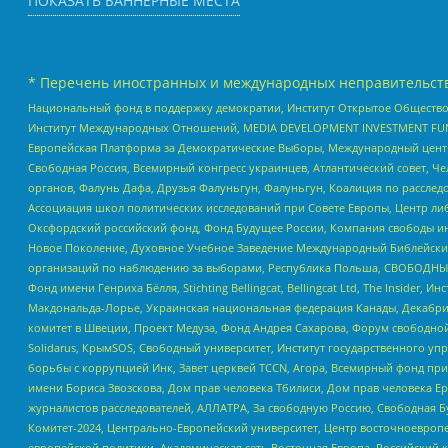
ПОКАЗАТЬ БАННЕРНЫЕ МЕСТА
* Перечень иностранных и международных неправительств
Национальный фонд в поддержку демократии, Институт Открытое Общество
Институт Международных Отношений, MEDIA DEVELOPMENT INVESTMENT FUND,
Европейская Платформа за Демократические Выборы, Международный цент
Свободная Россия, Всемирный конгресс украинцев, Атлантический совет, Ч
органов, Фалунь Дафа, Друзья Фалуньгун, Фалуньгун, Коалиция по рассле
Ассоциация школ политических исследований при Совете Европы, Центр ли
Оксфордский российский фонд, Фонд Будущее России, Компания свободы ин
Новое Поколение, Духовное Учебное Заведение Международный Библейский
организаций по наблюдению за выборами, Республика Польша, СВОБОДНЫЙ
Фонд имени Генриха Бёлля, Stichting Bellingcat, Bellingcat Ltd, The Inside
Макдональда-Лорье, Украинская национальная федерация Канады, Декабрис
комитет в Швеции, Проект Медуза, Фонд Андрея Сахарова, Форум свободной 
Solidarus, КрымSOS, Свободный университет, Институт государственного у
борьбы с коррупцией Инк, Завет церквей TCCN, Агора, Всемирный фонд при
имени Бориса Звозскова, Дом прав человека Тбилиси, Дом прав человека Ер
журналистов расследователей, АЛЛАТРА, За свободную Россию, Свободная Б
Комитет-2024, Центрально-Европейский университет, Центр восточноевроп
европейской политики, Академическая сеть Восточная Европа, Российский к