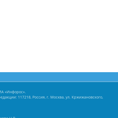
ИА «Инфорос».
едакции: 117218, Россия, г. Москва, ул. Кржижановского,