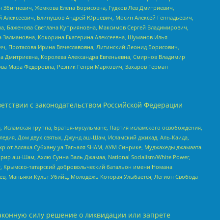
н Збигневич, Жемкова Елена Борисовна, Гудков Лев Дмитриевич,
й Алексеевич, Блинушов Андрей Юрьевич, Мосин Алексей Геннадьевич,
а, Баженова Светлана Куприяновна, Максимов Сергей Владимирович,
а Залмановна, Кокорина Екатерина Алексеевна, Шуманов Илья
ч, Протасова Ирина Вячеславовна, Литинский Леонид Борисович,
а Дмитриевна, Королева Александра Евгеньевна, Смирнов Владимир
ова Мара Федоровна, Резник Генри Маркович, Захаров Герман
етствии с законодательством Российской Федерации
 Исламская группа, Братья-мусульмане, Партия исламского освобождения,
едия, Дом двух святых, Джунд аш-Шам, Исламский джихад, Аль-Каида,
жр от Аллаха Субхану уа Тагьаля SHAM, АУМ Синрике, Муджахеды джамаата
рир аш-Шам, Ахлю Сунна Валь Джамаа, National Socialism/White Power,
рг, Крымско-татарский добровольческий батальон имени Номана
оев, Маньяки Культ Убийц, Молодёжь Которая Улыбается, Легион Свобода
аконную силу решение о ликвидации или запрете