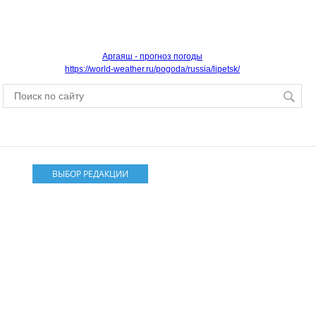
Аргаяш - прогноз погоды
https://world-weather.ru/pogoda/russia/lipetsk/
ВЫБОР РЕДАКЦИИ