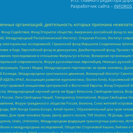
И.О. главного редактора Доро
Разработчик сайта –
INFOROS
енных организаций, деятельность которых признана нежелате
 Фонд Содействия, Фонд Открытое общество, Американо-российский фонд по э
 Международный Республиканский Институт, Открытая Россия, Институт совре
р электоральных исследований, Германский фонд Маршалла Соединенных Штатов
еловек в беде, Европейский фонд за демократию, Джеймстаунский фонд, Прожект
дованию преследования в отношении Фалуньгун в Китае, Всемирная организация 
беральной современности, Форум русскоязычных европейцев, Немецко-русский о
формации, Проект Медиа, Международное партнерство за права человека, Духов
 Колледж, Международное христианское движение, Всемирный Институт Саентол
 ИДЕЛЬ-УРАЛ, Ассоциация развития журналистики, IStories fonds, Королевск
r, Институт правовой инициативы Центральной и Восточной Европы, Фонд Открытой Э
ты, Международный научный центр им Вудро Вильсона, Свободная пресса, Возро
России, Лига Свободных Наций, Transparеncy International, Форум Свободных Н
правления, Форум гражданского общества Россия, Беллона, Союз жителей острово
роды, BDR Novaja Gazeta-Europe, Алтай проект, Образовательный дом прав челов
еван, Дом прав человека Крым, Центр дикого лосося, TVR Studios, ТВ Дождь, Це
урятия, Uralic, UnKremlin, Международная федерация транспортных рабочих, Ист
ейских и международных исследований, Общество Сторожевой башни, Библии и тр
омитет действия, РЭНД корпорейшн, Русская Америка за демократию в России, Н