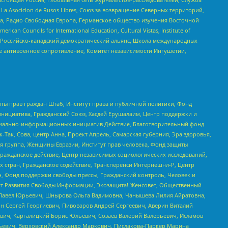
a Asocicion de Rusos Libres, Союз за возвращение Северных территорий,
еста, Радио Свободная Европа, Германское общество изучения Восточной
ouncils for International Education, Cultural Vistas, Institute of
, Российско-канадский демократический альянс, Школа международных
е антивоенное сопротивление, Комитет независимости Ингушетии,
ты прав граждан Штаб, Институт права и публичной политики, Фонд
инициатива, Гражданский Союз, Хасдей Ерушалаим, Центр поддержки и
социально-информационных инициатив Действие, Благотворительный фонд
Так, Сова, центр Анна, Проект Апрель, Самарская губерния, Эра здоровья,
я группа, Женщины Евразии, Институт прав человека, Фонд защиты
Гражданское действие, Центр независимых социологических исследований,
стран, Гражданское содействие, Трансперенси Интернешнл-Р, Центр
н, Фонд поддержки свободы прессы, Гражданский контроль, Человек и
тут Развития Свободы Информации, Экозащита!-Женсовет, Общественный
й Павел Юрьевич, Шнырова Ольга Вадимовна, Чанышева Лилия Айратовна,
ин Сергей Георгиевич, Пивоваров Андрей Сергеевич, Аверин Виталий
вич, Каргалицкий Борис Юльевич, Созаев Валерий Валерьевич, Исламов
льевич, Верховский Александр Маркович, Пислакова-Паркер Марина