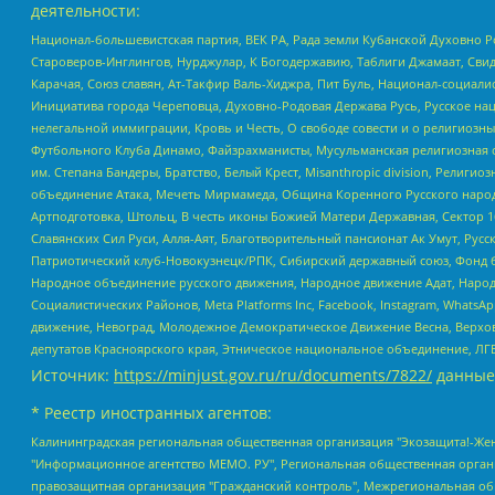
деятельности:
Национал-большевистская партия, ВЕК РА, Рада земли Кубанской Духовно
Староверов-Инглингов, Нурджулар, К Богодержавию, Таблиги Джамаат, Сви
Карачая, Союз славян, Ат-Такфир Валь-Хиджра, Пит Буль, Национал-социал
Инициатива города Череповца, Духовно-Родовая Держава Русь, Русское н
нелегальной иммиграции, Кровь и Честь, О свободе совести и о религиоз
Футбольного Клуба Динамо, Файзрахманисты, Мусульманская религиозная о
им. Степана Бандеры, Братство, Белый Крест, Misanthropic division, Рели
объединение Атака, Мечеть Мирмамеда, Община Коренного Русского народа
Артподготовка, Штольц, В честь иконы Божией Матери Державная, Сектор 1
Славянских Сил Руси, Алля-Аят, Благотворительный пансионат Ак Умут, Русск
Патриотический клуб-Новокузнецк/РПК, Сибирский державный союз, Фонд б
Народное объединение русского движения, Народное движение Адат, Народ
Социалистических Районов, Meta Platforms Inc, Facebook, Instagram, Wha
движение, Невоград, Молодежное Демократическое Движение Весна, Верхов
депутатов Красноярского края, Этническое национальное объединение, ЛГ
Источник:
https://minjust.gov.ru/ru/documents/7822/
данные
* Реестр иностранных агентов:
Калининградская региональная общественная организация "Экозащита!-Женсовет", Фонд содействия защите прав и свобод граждан "Общественный вердикт", Фонд "Институт Развития Свободы Информации", Частное учреждение "Информационное агентство МЕМО. РУ", Региональная общественная организация "Общественная комиссия по сохранению наследия академика Сахарова", Фонд поддержки свободы прессы, Санкт-Петербургская общественная правозащитная организация "Гражданский контроль", Межрегиональная общественная организация "Информационно-просветительский центр "Мемориал", Региональный Фонд "Центр Защиты Прав Средств Массовой Информации", с 05.12.2023 Фонд "Центр Защиты Прав Средств массовой информации", Региональная общественная благотворительная организация помощи беженцам и мигрантам "Гражданское содействие", Негосударственное образовательное учреждение дополнительного профессионального образования (повышение квалификации) специалистов "АКАДЕМИЯ ПО ПРАВАМ ЧЕЛОВЕКА", Свердловская региональная общественная организация "Сутяжник", Автономная некоммерческая организация "Центр независимых социологических исследований", Союз общественных объединений "Российский исследовательский центр по правам человека", Региональное общественное учреждение научно-информационный центр "МЕМОРИАЛ", Некоммерческая организация "Фонд защиты гласности", Автономная некоммерческая организация "Институт прав человека", Городская общественная организация "Екатеринбургское общество "МЕМОРИАЛ", Городская общественная организация "Рязанское историко-просветительское и правозащитное общество "Мемориал" (Рязанский Мемориал), Челябинский региональный орган общественной самодеятельности – женское общественное объединение "Женщины Евразии", Челябинский региональный орган общественной самодеятельности "Уральская правозащитная группа", Фонд содействия защите здоровья и социальной справедливости имени Андрея Рылькова, Автономная Некоммерческая Организация "Аналитический Центр Юрия Левады", Автономная некоммерческая организация социальной поддержки населения "Проект Апрель", Региональная общественная организация помощи женщинам и детям, находящимся в кризисной ситуации "Информационно-методический центр "Анна", Фонд содействия развитию массовых коммуникаций и правовому просвещению "Так-так-Так", Фонд содействия устойчивому развитию "Серебряная тайга", Свердловский региональный общественный фонд социальных проектов "Новое время", "Idel.Реалии", Кавказ.Реалии, Крым.Реалии, Телеканал Настоящее Время, Татаро-башкирская служба Радио Свобода (Azatliq Radiosi), Радио Свободная Европа/Радио Свобода (PCE/PC), "Сибирь.Реалии", "Фактограф", Благотворительный фонд помощи осужденным и их семьям, Автономная некоммерческая организация "Институт глобализации и социальных движений", Фонд "В защиту прав заключенных", Частное учреждение "Центр поддержки и содействия развитию средств массовой информации", Пензенский региональный общественный благотворительный фонд "Гражданский союз", "Север.Реалии", Некоммерческая организация Фонд "Правовая инициатива", Общество с ограниченной ответственностью "Радио Свободная Европа/Радио Свобода", Чешское информационное агентство "MEDIUM-ORIENT", Красноярская региональная общественная организация "Мы против СПИДа", Камалягин Денис Николаевич, Маркелов Сергей Евгеньевич, Пономарев Лев Александрович, Савицкая Людмила Алексеевна, Автоно