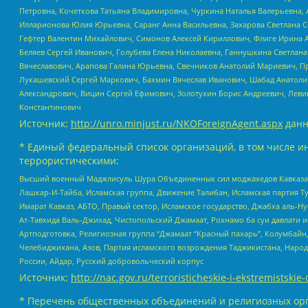
Петровна, Кочеткова Татьяна Владимировна, Чуркина Наталья Валерьевна, 
Илларионова Юлия Юрьевна, Саранг Анна Васильевна, Захарова Светлана 
Гефтер Валентин Михайлович, Симонов Алексей Кириллович, Флиге Ирина 
Беляев Сергей Иванович, Голубева Елена Николаевна, Ганнушкина Светлана
Вячеславович, Арапова Галина Юрьевна, Свечников Анатолий Мариевич, П
Лукашевский Сергей Маркович, Бахмин Вячеслав Иванович, Шабад Анатоли
Александрович, Вицин Сергей Ефимович, Золотухин Борис Андреевич, Леви
Константинович
Источник:
http://unro.minjust.ru/NKOForeignAgent.aspx
данн
* Единый федеральный список организаций, в том числе и
террористическими:
Высший военный Маджлисуль Шура Объединенных сил моджахедов Кавказа, Ко
Лашкар-И-Тайба, Исламская группа, Движение Талибан, Исламская партия Т
Имарат Кавказ, АБТО, Правый сектор, Исламское государство, Джабха аль-
Ат-Тавхида Валь-Джихад, Чистопольский Джамаат, Рохнамо ба суи давлати и
Артподготовка, Религиозная группа “Джамаат “Красный пахарь”, Колумбайн
Челебиджихана, Азов, Партия исламского возрождения Таджикистана, Народ
России, Айдар, Русский добровольческий корпус
Источник:
http://nac.gov.ru/terroristicheskie-i-ekstremistskie-
* Перечень общественных объединений и религиозных орг