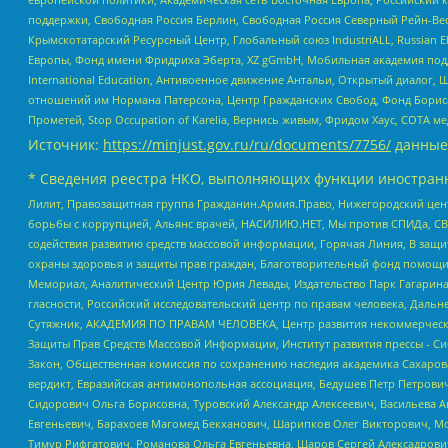
поддержки, Свободная Россия Берлин, Свободная Россия Северный Рейн-Вест
Крымскотатарский Ресурсный Центр, Глобальный союз IndustriALL, Russian E
Европы, Фонд имени Фридриха Эберта, XZ gGmbH, Мобильная академия поддержк
International Education, Антивоенное движение Антальи, Открытый диало
отношений им Нормана Патерсона, Центр Гражданских Свобод, Фонд Бориса
Прометей, Stop Occupation of Karelia, Вернись живым, Фридом Хаус, СОТА 
Источник:
https://minjust.gov.ru/ru/documents/7756/
данные
* Сведения реестра НКО, выполняющих функции иностранн
Лилит, Правозащитная группа Гражданин.Армия.Право, Нижегородский цент
борьбы с коррупцией, Альянс врачей, НАСИЛИЮ.НЕТ, Мы против СПИДа, СВЕ
содействия развитию средств массовой информации, Горячая Линия, В защ
охраны здоровья и защиты прав граждан, Благотворительный фонд помощи ос
Мемориал, Аналитический Центр Юрия Левады, Издательство Парк Гагарина
гласности, Российский исследовательский центр по правам человека, Даль
Сутяжник, АКАДЕМИЯ ПО ПРАВАМ ЧЕЛОВЕКА, Центр развития некоммерческих
Защиты Прав Средств Массовой Информации, Институт развития прессы - Си
Закон, Общественная комиссия по сохранению наследия академика Сахаров
вердикт, Евразийская антимонопольная ассоциация, Бедушев Петр Петрови
Сидорович Ольга Борисовна, Туровский Александр Алексеевич, Васильева А
Евгеньевич, Барахоев Магомед Бекханович, Шарипков Олег Викторович, М
Тимур Рифгатович, Романова Ольга Евгеньевна, Щаров Сергей Алексадрови