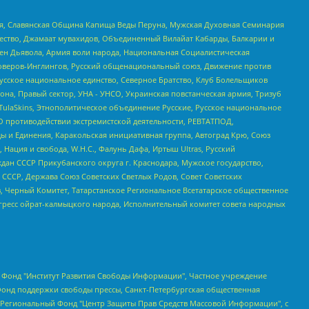
ья, Славянская Община Капища Веды Перуна, Мужская Духовная Семинария
щество, Джамаат мувахидов, Объединенный Вилайат Кабарды, Балкарии и
ден Дьявола, Армия воли народа, Национальная Социалистическая
роверов-Инглингов, Русский общенациональный союз, Движение против
усское национальное единство, Северное Братство, Клуб Болельщиков
а, Правый сектор, УНА - УНСО, Украинская повстанческая армия, Тризуб
 TulaSkins, Этнополитическое объединение Русские, Русское национальное
О противодействии экстремистской деятельности, РЕВТАТПОД,
ы и Единения, Каракольская инициативная группа, Автоград Крю, Союз
 Нация и свобода, W.H.С., Фалунь Дафа, Иртыш Ultras, Русский
ан СССР Прикубанского округа г. Краснодара, Мужское государство,
СССР, Держава Союз Советских Светлых Родов, Совет Советских
в, Черный Комитет, Татарстанское Региональное Всетатарское общественное
гресс ойрат-калмыцкого народа, Исполнительный комитет совета народных
евосточное общественное движение "Маяк", Санкт-Петербургская ЛГБТ-инициативная группа "Выход", Инициативная группа ЛГБТ+ "Реверс", Алексеев Андрей Викторович, Бекбулатова Таисия Львовна, Беляев Иван Михайлович, Владыкина Елена Сергеевна, Гельман Марат Александрович, Никульшина Вероника Юрьевна, Толоконникова Надежда Андреевна, Шендерович Виктор Анатольевич, Общество с ограниченной ответственностью "Данное сообщение", Общество с ограниченной ответственностью Издательский дом "Новая глава", Айнбиндер Александра Александровна, Московский комьюнити-центр для ЛГБТ+инициатив, Благотворительный фонд развития филантропии, Deutsche Welle (Германия, Kurt-Schumacher-Strasse 3, 53113 Bonn), Борзунова Мария Михайловна, Воробьев Виктор Викторович, Голубева Анна Львовна, Константинова Алла Михайловна, Малкова Ирина Владимировна, Мурадов Мурад Абдулгалимович, Осетинская Елизавета Николаевна, Понасенков Евгений Николаевич, Ганапольский Матвей Юрьевич, Киселев Евгений Алексеевич, Борухович Ирина Григорьевна, Дремин Иван Тимофеевич, Дубровский Дмитрий Викторович, Красноярская региональная общественная организация поддержки и развития альтернативных образовательных технологий и межкультурных коммуникаций "ИНТЕРРА", Маяковская Екатерина Алексеевна, Фейгин Марк Захарович, Филимонов Андрей Викторович, Дзугкоева Регина Николаевна, Доброхотов Роман Александрович, Дудь Юрий Александрович, Елкин Сергей Владимирович, Кругликов Кирилл Игоревич, Сабунаева Мария Леонидовна, Семенов Алексей Владимирович, Шаинян Карен Багратович, Шульман Екатерина Михайловна, Асафьев Артур Валерьевич, Вахштайн Виктор Семенович, Венедиктов Алексей Алексеевич, Лушникова Екатерина Евгеньевна, Волков Леонид Михайлович, Невзоров Александр Глебович, Пархоменко Сергей Борисович, Сироткин Ярослав Николаевич, Кара-Мурза Владимир Владимирович, Баранова Наталья Владимировна, Гозман Леонид Яковлевич, Кагарлицкий Борис Юльевич, Климарев Михаил Валерьевич, Милов Владимир Станиславович, Автономная некоммерческая организация Краснодарский центр современного искусства "Типография", Моргенштерн Алишер Тагирович, Соболь Любовь Эдуардовна, Общество с ограниченной ответственностью "ЛИЗА НОРМ", Каспаров Гарри Кимович, Ходорковский Михаил Борисович, Общество с ограниченной ответственностью "Апрельские тезисы", Данилович Ирина Брониславовна, Кашин Олег Владимирович, Петров Николай Владимирович, Пивоваров Алексей Владимирович, Соколов Михаил Владимирович, Цветкова Юлия Владимировна, Чичваркин Евгений Александрович, Комитет против пыток/Команда против пыток, Общество с ограниченной ответственностью "Первый научный", Общество с ограниченной ответственностью "Вертолет и ко", Белоцерковская Вероника Борисовна, Кац Максим Евгеньевич, Лазарева Татьяна Юрьевна, Шаведдинов Руслан Табризович, Яшин Илья Валерьевич, Общество с ограниченной ответственностью "Иноагент ААВ", Алешковский Дмитрий Петрович, Альбац Евгения Марковна, Быков Дмитрий Львович, Галямина Юлия Евгеньевна, Лойко Сергей Леонидович, Мартынов Кирилл Константинович, Медведев Сергей Александрович, Крашенинников Федор Геннадиевич, Гордеева Катерина Вл