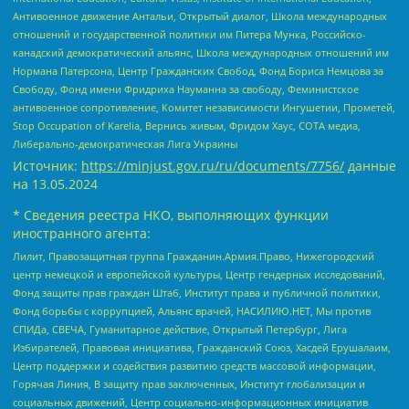
Антивоенное движение Антальи, Открытый диалог, Школа международных
отношений и государственной политики им Питера Мунка, Российско-
канадский демократический альянс, Школа международных отношений им
Нормана Патерсона, Центр Гражданских Свобод, Фонд Бориса Немцова за
Свободу, Фонд имени Фридриха Науманна за свободу, Феминистское
антивоенное сопротивление, Комитет независимости Ингушетии, Прометей,
Stop Occupation of Karelia, Вернись живым, Фридом Хаус, СОТА медиа,
Либерально-демократическая Лига Украины
Источник:
https://minjust.gov.ru/ru/documents/7756/
данные
на
13.05.2024
* Сведения реестра НКО, выполняющих функции
иностранного агента:
Лилит, Правозащитная группа Гражданин.Армия.Право, Нижегородский
центр немецкой и европейской культуры, Центр гендерных исследований,
Фонд защиты прав граждан Штаб, Институт права и публичной политики,
Фонд борьбы с коррупцией, Альянс врачей, НАСИЛИЮ.НЕТ, Мы против
СПИДа, СВЕЧА, Гуманитарное действие, Открытый Петербург, Лига
Избирателей, Правовая инициатива, Гражданский Союз, Хасдей Ерушалаим,
Центр поддержки и содействия развитию средств массовой информации,
Горячая Линия, В защиту прав заключенных, Институт глобализации и
социальных движений, Центр социально-информационных инициатив