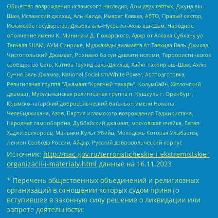
Общество возрождения исламского наследия, Дом двух святых, Джунд аш-
Шам, Исламский джихад, Аль-Каида, Имарат Кавказ, АБТО, Правый сектор,
Исламское государство, Джабха аль-Нусра ли-Ахль аш-Шам, Народное
ополчение имени К. Минина и Д. Пожарского, Аджр от Аллаха Субхану уа
Тагьаля SHAM, АУМ Синрике, Муджахеды джамаата Ат-Тавхида Валь-Джихад,
Чистопольский Джамаат, Рохнамо ба суи давлати исломи, Террористическое
сообщество Сеть, Катиба Таухид валь-Джихад, Хайят Тахрир аш-Шам, Ахлю
Сунна Валь Джамаа, National Socialism/White Power, Артподготовка,
Религиозная группа “Джамаат “Красный пахарь”, Колумбайн, Хатлонский
джамаат, Мусульманская религиозная группа п. Кушкуль г. Оренбург,
Крымско-татарский добровольческий батальон имени Номана
Челебиджихана, Азов, Партия исламского возрождения Таджикистана,
Народная самооборона, Дуббайский джамаат, московская ячейка, Батал-
Хаджи Белхороев, Маньяки Культ Убийц, Молодёжь Которая Улыбается,
Легион Свобода России, Айдар, Русский добровольческий корпус
Источник:
http://nac.gov.ru/terroristicheskie-i-ekstremistskie-
organizacii-i-materialy.html
данные на
16.11.2023
* Перечень общественных объединений и религиозных
организаций в отношении которых судом принято
вступившее в законную силу решение о ликвидации или
запрете деятельности: