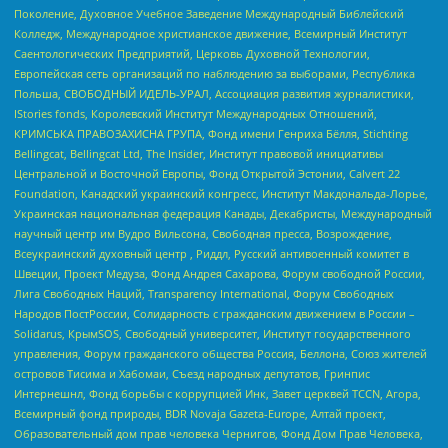
Поколение, Духовное Учебное Заведение Международный Библейский
Колледж, Международное христианское движение, Всемирный Институт
Саентологических Предприятий, Церковь Духовной Технологии,
Европейская сеть организаций по наблюдению за выборами, Республика
Польша, СВОБОДНЫЙ ИДЕЛЬ-УРАЛ, Ассоциация развития журналистики,
IStories fonds, Королевский Институт Международных Отношений,
КРИМСЬКА ПРАВОЗАХИСНА ГРУПА, Фонд имени Генриха Бёлля, Stichting
Bellingcat, Bellingcat Ltd, The Insider, Институт правовой инициативы
Центральной и Восточной Европы, Фонд Открытой Эстонии, Calvert 22
Foundation, Канадский украинский конгресс, Институт Макдональда-Лорье,
Украинская национальная федерация Канады, Декабристы, Международный
научный центр им Вудро Вильсона, Свободная пресса, Возрождение,
Всеукраинский духовный центр , Риддл, Русский антивоенный комитет в
Швеции, Проект Медуза, Фонд Андрея Сахарова, Форум свободной России,
Лига Свободных Наций, Transparеncy International, Форум Свободных
Народов ПостРоссии, Солидарность с гражданским движением в России –
Solidarus, КрымSOS, Свободный университет, Институт государственного
управления, Форум гражданского общества Россия, Беллона, Союз жителей
островов Тисима и Хабомаи, Съезд народных депутатов, Гринпис
Интернешнл, Фонд борьбы с коррупцией Инк, Завет церквей TCCN, Агора,
Всемирный фонд природы, BDR Novaja Gazeta-Europe, Алтай проект,
Образовательный дом прав человека Чернигов, Фонд Дом Прав Человека,