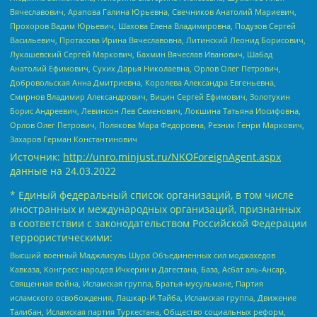
Вячеславович, Арапова Галина Юрьевна, Свечников Анатолий Мариевич,
Прохоров Вадим Юрьевич, Шахова Елена Владимировна, Подузов Сергей
Васильевич, Протасова Ирина Вячеславовна, Литинский Леонид Борисович,
Лукашевский Сергей Маркович, Бахмин Вячеслав Иванович, Шабад
Анатолий Ефимович, Сухих Дарья Николаевна, Орлов Олег Петрович,
Добровольская Анна Дмитриевна, Королева Александра Евгеньевна,
Смирнов Владимир Александрович, Вицин Сергей Ефимович, Золотухин
Борис Андреевич, Левинсон Лев Семенович, Локшина Татьяна Иосифовна,
Орлов Олег Петрович, Полякова Мара Федоровна, Резник Генри Маркович,
Захаров Герман Константинович
Источник:
http://unro.minjust.ru/NKOForeignAgent.aspx
данные на
24.03.2022
* Единый федеральный список организаций, в том числе
иностранных и международных организаций, признанных
в соответствии с законодательством Российской Федерации
террористическими:
Высший военный Маджлисуль Шура Объединенных сил моджахедов
Кавказа, Конгресс народов Ичкерии и Дагестана, База, Асбат аль-Ансар,
Священная война, Исламская группа, Братья-мусульмане, Партия
исламского освобождения, Лашкар-И-Тайба, Исламская группа, Движение
Талибан, Исламская партия Туркестана, Общество социальных реформ,