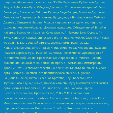
Национал-большевистская партия, ВЕК РА, Рада земли Кубанской Духовно
Родовой Державы Русь, Община Духовного Управления Асгардской Веси
Беловодья, Славянская Община Капища Веды Перуна, Мужская Духовная
Семинария Староверов-Инглингов, Нурджулар, К Богодержавию, Таблиги
Джамаат, Свидетели Иеговы, Русское национальное единство, Национал-
социалистическое общество, Джамаат мувахидов, Объединенный Вилайат
Кабарды, Балкарии и Карачая, Союз славян, Ат-Такфир Валь-Хиджра, Пит
Буль, Национал-социалистическая рабочая партия России, Славянский союз,
Формат-18, Благородный Орден Дьявола, Армия воли народа,
Национальная Социалистическая Инициатива города Череповца, Духовно-
Родовая Держава Русь, Русское национальное единство, Древнерусской
Инглистической церкви Православных Староверов-Инглингов, Русский
общенациональный союз, Движение против нелегальной иммиграции,
Кровь и Честь, О свободе совести и о религиозных объединениях, Омская
организация общественного политического движения Русское
национальное единство, Северное Братство, Клуб Болельщиков
Футбольного Клуба Динамо, Файзрахманисты, Мусульманская религиозная
организация п. Боровский, Община Коренного Русского народа
Щелковского района, Правый сектор, УНА - УНСО, Украинская
повстанческая армия, Тризуб им. Степана Бандеры, Братство, Белый Крест,
Misanthropic division, Религиозное объединение последователей инглиизма,
Народная Социальная Инициатива, TulaSkins, Этнополитическое