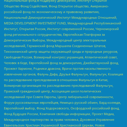
Национальный фонд в поддержку демократии, Институт Открытое
Общество Фонд Содействия, Фонд Открытое общество, Американо-
российский фонд по экономическому и правовому развитию,
Национальный Демократический Институт Международных Отношений,
MEDIA DEVELOPMENT INVESTMENT FUND, Международный Республиканский
Институт, Открытая Россия, Институт современной России, Черноморский
фонд регионального сотрудничества, Европейская Платформа за
Демократические Выборы, Международный центр электоральных
исследований, Германский фонд Маршалла Соединенных Штатов,
Тихоокеанский центр защиты окружающей среды и природных ресурсов,
Свободная Россия, Всемирный конгресс украинцев, Атлантический совет,
Человек в беде, Европейский фонд за демократию, Джеймстаунский фонд,
Прожект Хармони, Родники дракона, Врачи против насильственного
извлечения органов, Фалунь Дафа, Друзья Фалуньгун, Фалуньгун, Коалиция
по расследованию преследования в отношении Фалуньгун в Китае,
Всемирная организация по расследованию преследований Фалуньгун,
Пражский гражданский центр, Ассоциация школ политических
исследований при Совете Европы, Центр либеральной современности,
Форум русскоязычных европейцев, Немецко-русский обмен, Бард колледж,
Европейский выбор, Фонд Ходорковского, Оксфордский российский фонд,
Фонд Будущее России, Компания свободы информации, Проект Медиа,
Международное партнерство за права человека, Духовное Управление
Евангельских Христиан Украинской Христианской Церкви, Новое