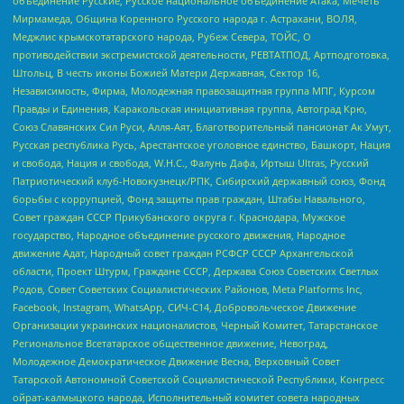
объединение Русские, Русское национальное объединение Атака, Мечеть
Мирмамеда, Община Коренного Русского народа г. Астрахани, ВОЛЯ,
Меджлис крымскотатарского народа, Рубеж Севера, ТОЙС, О
противодействии экстремистской деятельности, РЕВТАТПОД, Артподготовка,
Штольц, В честь иконы Божией Матери Державная, Сектор 16,
Независимость, Фирма, Молодежная правозащитная группа МПГ, Курсом
Правды и Единения, Каракольская инициативная группа, Автоград Крю,
Союз Славянских Сил Руси, Алля-Аят, Благотворительный пансионат Ак Умут,
Русская республика Русь, Арестантское уголовное единство, Башкорт, Нация
и свобода, Нация и свобода, W.H.С., Фалунь Дафа, Иртыш Ultras, Русский
Патриотический клуб-Новокузнецк/РПК, Сибирский державный союз, Фонд
борьбы с коррупцией, Фонд защиты прав граждан, Штабы Навального,
Совет граждан СССР Прикубанского округа г. Краснодара, Мужское
государство, Народное объединение русского движения, Народное
движение Адат, Народный совет граждан РСФСР СССР Архангельской
области, Проект Штурм, Граждане СССР, Держава Союз Советских Светлых
Родов, Совет Советских Социалистических Районов, Meta Platforms Inc,
Facebook, Instagram, WhatsApp, СИЧ-С14, Добровольческое Движение
Организации украинских националистов, Черный Комитет, Татарстанское
Региональное Всетатарское общественное движение, Невоград,
Молодежное Демократическое Движение Весна, Верховный Совет
Татарской Автономной Советской Социалистической Республики, Конгресс
ойрат-калмыцкого народа, Исполнительный комитет совета народных