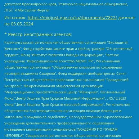
депутатов Красноярского края, Этническое национальное объединение,
ЛГБТ, Я.МЫ Сергей Фургал
Источник:
https://minjust.gov.ru/ru/documents/7822/
данные
на
03.05.2024
* Реестр иностранных агентов:
Калининградская региональная общественная организация "Экозащита!-Женсовет", Фонд содействия защите прав и свобод граждан "Общественный вердикт", Фонд "Институт Развития Свободы Информации", Частное учреждение "Информационное агентство МЕМО. РУ", Региональная общественная организация "Общественная комиссия по сохранению наследия академика Сахарова", Фонд поддержки свободы прессы, Санкт-Петербургская общественная правозащитная организация "Гражданский контроль", Межрегиональная общественная организация "Информационно-просветительский центр "Мемориал", Региональный Фонд "Центр Защиты Прав Средств Массовой Информации", с 05.12.2023 Фонд "Центр Защиты Прав Средств массовой информации", Региональная общественная благотворительная организация помощи беженцам и мигрантам "Гражданское содействие", Негосударственное образовательное учреждение дополнительного профессионального образования (повышение квалификации) специалистов "АКАДЕМИЯ ПО ПРАВАМ ЧЕЛОВЕКА", Свердловская региональная общественная организация "Сутяжник", Автономная некоммерческая организация "Центр независимых социологических исследований", Союз общественных объединений "Российский исследовательский центр по правам человека", Региональное общественное учреждение научно-информационный центр "МЕМОРИАЛ", Некоммерческая организация "Фонд защиты гласности", Автономная некоммерческая организация "Институт прав человека", Городская общественная организация "Екатеринбургское общество "МЕМОРИАЛ", Городская общественная организация "Рязанское историко-просветительское и правозащитное общество "Мемориал" (Рязанский Мемориал), Челябинский региональный орган общественной самодеятельности – женское общественное объединение "Женщины Евразии", Челябинский региональный орган общественной самодеятельности "Уральская правозащитная группа", Фонд содействия защите здоровья и социальной справедливости имени Андрея Рылькова, Автономная Некоммерческая Организация "Аналитический Центр Юрия Левады", Автономная некоммерческая организация социальной поддержки населения "Проект Апрель", Региональная общественная организация помощи женщинам и детям, находящимся в кризисной ситуации "Информационно-методический центр "Анна", Фонд содействия развитию массовых коммуникаций и правовому просвещению "Так-так-Так", Фонд содействия устойчивому развитию "Серебряная тайга", Свердловский региональный общественный фонд социальных проектов "Новое время", "Idel.Реалии", Кавказ.Реалии, Крым.Реалии, Телеканал Настоящее Время, Татаро-башкирская служба Радио Свобода (Azatliq Radiosi), Радио Свободная Европа/Радио Свобода (PCE/PC), "Сибирь.Реалии", "Фактограф", Благотворительный фонд помощи осужденным и их семьям, Автономная некоммерческая организация "Институт глобализации и социальных движений", Фонд "В защиту прав заключенных", Частное учреждение "Центр поддержки и содействия развитию средств массовой информации", Пензенский региональный общественный благотворительный фонд "Гражданский союз", "Север.Реалии", Некоммерческая организация Фонд "Правовая инициатива", Общество с ограниченной ответственностью "Радио Свободная Европа/Радио Свобода", Чешское информационное агентство "MEDIUM-ORIENT", Красноярская региональная общественная организация "Мы против СПИДа", Камалягин Денис Николаевич, Маркелов Сергей Евгеньевич, Пономарев Лев Александрович, Савицкая Людмила Алексеевна, Автономная некоммерческая организация "Центр по работе с проблемой насилия "НАСИЛИЮ.НЕТ", Межрегиональный профессиональный союз работников здравоохранения "Альянс врачей", Юридическое лицо, зарегистрированное в Латвийской Республике, SIA "Medusa Project" (регистрационный номер 40103797863, дата регистрации 10.06.2014), Некоммерческая организация "Фонд по борьбе с коррупцией", Автономная некоммерческая организация "Институт права и публичной политики", Баданин Роман Сергеевич, Гликин Максим Александрович, Железнова Мария Михайловна, Лукьянова Юлия Сергеевна, Маетная Елизавета Витальевна, Маняхин Петр Борисович, Чуракова Ольга Владимировна, Ярош Юлия Петровна, Юридическое лицо "The Insider SIA", зарегистрированное в Риге, Латвийская Республика (дата регистрации 26.06.2015), являющееся администратором доменного имени интернет-издания "The Insider SIA", https://theins.ru, Постернак Алексей Евгеньевич, Рубин Михаил Аркадьевич, Анин Роман Александрович, Юридическое лицо Istories fonds, зарегистрированное в Латвийской Республике (регистрационный номер 50008295751, дата регистрации 24.02.2020), Великовский Дмитрий Александрович, Долинина Ирина Николаевна, Мароховская Алеся Алексеевна, Шлейнов Роман Юрьевич, Шмагун Олеся Валентиновна, Общество с ограниченной ответственностью "Альтаир 2021", Общество с ограниченной ответственностью "Вега 2021", Общество с ограниченной ответственностью "Главный редактор 2021", Общество с ограниченной ответственностью "Ромашки монолит", Важенков Артем Валерьевич, Ивановская областная общественная организация "Центр гендерных исследований", Гурман Юрий Альбертович, Медиапроект "ОВД-Инфо", Егоров Владимир Владимирович, Жилинский Владимир Александрович, Общество с ограниченной ответственностью "ЗП", Иванова София Юрьевна, Карезина Инна Павловна, Кильтау Екатерина Викторовна, Петров Алексей Викторович, Пискунов Сергей Евгеньевич, Смирнов Сергей Сергеевич, Тихонов Михаил Сергеевич, Общество с ограниченной ответственностью "ЖУРНАЛИСТ-ИНОСТРАННЫЙ АГЕНТ", Арапова Галина Юрьевна, Вольтская Татьяна Анатольевна, Американская компания "Mason G.E.S. Anonymous Foundation" (США), являющаяся владельцем интернет-издания https://mnews.world/, Компания "Stichting Bellingcat", зарегистрированная в Нидерландах (дата регистрации 11.07.2018), Захаров Андрей Вячеславович, Клепиковская Екатерина Дмитриевна, Общество с ограниченной ответственностью "МЕМО", Перл Роман Александрович, Симонов Евгений Алексеевич, Соловьева Елена Анатольевна, Сотников Даниил Владимирович, Сурначева Елизавета Дмитриевна, Автономная некоммерческая организация по защите прав человека и информированию населения "Якутия – Наше Мнение", Общество с ограниченной ответственностью "Москоу диджитал медиа", с 26.01.2023 Общество с ограниченной ответственностью "Чайка Белые сады", Ветошкина Валерия Валерьевна, Заговора Максим Александрович, Межрегиональное общественное движение "Российская ЛГБТ - сеть", Оленичев Максим Владимирович, Павлов Иван Юрьевич, Скворцова Елена Сергеевна, Общество с ограниченной ответственностью "Как бы инагент", Кочетков Игорь Викторович, Общество с ограниченной ответственностью "Честные выборы", Еланчик Олег Александрович, Общество с ограниченной ответственностью "Нобелевский призыв", Гималова Регина Эмилевна, Григорьев Андрей Валерьевич, Григорьева Алина Александровна, Ассоциация по содействию защите прав призывников, альтернативнослужащих и военнослужащих "Правозащитная группа "Гражданин.Армия.Право", Хисамова Регина Фаритовна, Автономная некоммерческая организация по реализации социально-правовых программ "Лилит", Дальневосточное общественное движение "Маяк", Санкт-Петербургская ЛГБТ-инициативная группа "Выход", Инициативная группа ЛГБТ+ "Реверс", Алексеев Андрей Викторович, Бекбулатова Таисия Львовна, Беляев Иван Михайлович, Владыкина Елена Сергеевна, Гельман Марат Александрович, Никульшина Вероника Юрьевна, Толоконникова Надежда Андреевна, Шендерович Виктор Анатольевич, Общество с ограниченной ответственностью "Данное сообщение", Общество с ограниченной ответственностью Издательский дом "Новая глава", Айнбиндер Александра Александровна, Московский комьюнити-центр для ЛГБТ+инициатив, Благотворительный фонд развития филантропии, Deutsche Welle (Германия, Kurt-Schumacher-Strasse 3, 53113 Bonn), Борзунова Мария Михайловна, Воробьев Виктор Викторович, Голубева Анна Львовна, Константинова Алла Михайловна, Малкова Ирина Владимировна, Мурадов Мурад Абдулгалимович, Осетинская Елизавета Николаевна, Понасенков Евгений Николаевич, Ганапольский Матвей Юрьевич, Киселев Евгений Алексеевич, Борухович Ирина Григорьевна, Дремин Иван Тимофеевич, Дубровский Дмитрий Викторович, Красноярская региональная общественная организация поддержки и развития альтернативных образовательных технологий и межкультурных коммуникаций "ИНТЕРРА", Маяковская Екатерина Алексеевна, Фейгин Марк Захарович, Филимонов Андрей Викторович, Дзугкоева Регина Николаевна, Доброхотов Роман Александрович, Дудь Юрий Александрович, Елкин Сергей Владимирович, Кругликов Кирилл Игоревич, Сабунаева Мария Леонидовна, Семенов Алексей Владимирович, Шаинян Карен Багратович, Шульман Екатерина Михайловна, Асафьев Артур Валерьевич, Вахштайн Виктор Семенович, Венедиктов Алексей Алексеевич, Лушникова Екатерина Евгеньевна, Волков Леонид Михайлович, Невзоров Александр Глебович, Пархоменко Сергей Борисович, Сироткин Ярослав Николаевич, Кара-Мурза Владимир Владимирович, Баранова Наталья Владимировна, Гозман Леонид Яковлевич, Кагарлицкий Борис Юльевич, Климарев Михаил Валерьевич, Милов Владимир Станиславович, Автономная некоммерческая организация Краснодарский центр современного искусства "Типография", Моргенштерн Алишер Тагирович, Соболь Любовь Эдуардовна, Общество с ограниченной ответственностью "ЛИЗА НОРМ", Каспаров Гарри Кимович, Ходорковский Михаил Борисович, Общество с ограниченной ответственностью "Апрельские тезисы", Данилович Ирина Брониславовна, Кашин Олег Владимирович, Петров Николай Владимирович, Пивоваров Алексей Владимирович, Соколов Михаил Владимирович, Цветкова Юлия Владимировна, Чичваркин Евгений Александрович, Комитет против пыток/Команда против пыток, Общество с ограниченной ответственностью "Первый научный", Общество с ограниченной ответственностью "Вертолет и ко", Белоцерковская Вероника Борисовна, Кац Максим Евгеньевич, Лазарева Татьяна Юрьевна, Шаведдинов Руслан Табризович, Яшин Илья Валерьевич, Общество с ограниченной ответственностью "Иноагент ААВ", Алешковский Дмитрий Петрович, Альбац Евгения Марковна, Быков Дмитрий Львович, Галямина Юлия Евгеньевна, Лойко Сергей Леонидович, Мартынов Кирилл Константинович, Медведев Сергей Александрович, Крашенинников Федор Геннадиевич, Гордеева Катерина Вл