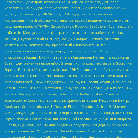
Белорусский дом прав человека имени Бориса Звозскова, Дом прав
человека Тбилиси, Дом прав человека Ереван, Дом прав человека Крым,
Центр дикого лосося, TVR Studios, ТВ Дождь, Центр европейских
исследований им Вилфрида Мартенса, Сетевое объединение журналистов
расследователей, АЛЛАТРА, За свободную Россию, Свободная Бурятия, Uralic,
UnKremlin, Международная федерация транспортных рабочих, ИстЧам
Финланд, Гудзоновский институт, Фонд Демократического Развития,
Комитет-2024, Центрально-Европейский университет, Центр
восточноевропейских и международных исследований, Общество
Сторожевой башни, Библии и трактатов Свидетелей Иеговы, Гражданский
Совет, Центр анализа европейской политики, Академическая сеть Восточная
Европа, Российский комитет действия, РЭНД корпорейшн, Русская Америка
за демократию в России, Настоящая Россия, Глобальная сеть журналистов-
расследователей, Служба поддержки, Свободная Россия Берлин, Свободная
Россия Северный Рейн-Вестфалия, Фонд глобальной помощи, Антивоенный
комитет России, Russie-Libertes, La Asocicion de Rusos Libres, Союз за
возвращение Северных территорий, Крымскотатарский Ресурсный Центр,
Глобальный союз IndustriALL, Russian Election Monitor, Article 19, Мнение
медиа, Федерация анархического черного креста, Радио Свободная Европа,
Германское общество изучения Восточной Европы, Фонд имени Фридриха
Эберта, XZ gGmbH, Мобильная академия поддержки гендерной демократии
и миротворчества, Форум имени Льва Копелева, American Councils for
International Education, Cultural Vistas, Institute of International Education,