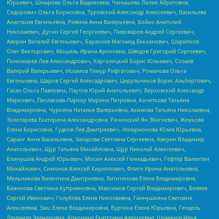
Юрьевич, Шнырова Ольга Вадимовна, Чанышева Лилия Айратовна,
Сидорович Ольга Борисовна, Туровский Александр Алексеевич, Васильева
Анастасия Евгеньевна, Ривина Анна Валерьевна, Бойко Анатолий
Николаевич, Дугин Сергей Георгиевич, Пивоваров Андрей Сергеевич,
Аверин Виталий Евгеньевич, Барахоев Магомед Бекханович, Шарипков
Олег Викторович, Мошель Ирина Ароновна, Шведов Григорий Сергеевич,
Пономарев Лев Александрович, Каргалицкий Борис Юльевич, Созаев
Валерий Валерьевич, Исламов Тимур Рифгатович, Романова Ольга
Евгеньевна, Щаров Сергей Алексадрович, Цирульников Борис Альбертович,
Гасан Ольга Павловна, Паутов Юрий Анатольевич, Верховский Александр
Маркович, Пислакова-Паркер Марина Петровна, Кочеткова Татьяна
Владимировна, Чуркина Наталья Валерьевна, Акимова Татьяна Николаевна,
Золотарева Екатерина Александровна, Рачинский Ян Збигневич, Жемкова
Елена Борисовна, Гудков Лев Дмитриевич, Илларионова Юлия Юрьевна,
Саранг Анна Васильевна, Захарова Светлана Сергеевна, Аверин Владимир
Анатольевич, Щур Татьяна Михайловна, Щур Николай Алексеевич,
Блинушов Андрей Юрьевич, Мосин Алексей Геннадьевич, Гефтер Валентин
Михайлович, Симонов Алексей Кириллович, Флиге Ирина Анатольевна,
Мельникова Валентина Дмитриевна, Вититинова Елена Владимировна,
Баженова Светлана Куприяновна, Максимов Сергей Владимирович, Беляев
Сергей Иванович, Голубева Елена Николаевна, Ганнушкина Светлана
Алексеевна, Закс Елена Владимировна, Буртина Елена Юрьевна, Гендель
Людмила Залмановна, Кокорина Екатерина Алексеевна, Шуманов Илья