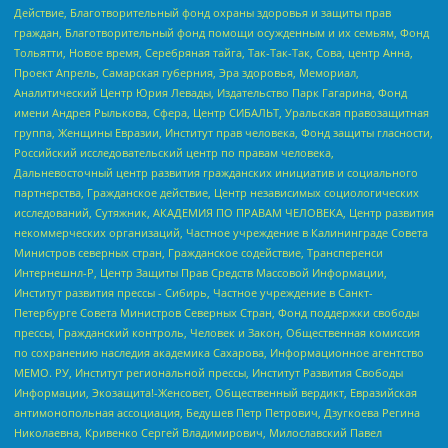
Действие, Благотворительный фонд охраны здоровья и защиты прав
граждан, Благотворительный фонд помощи осужденным и их семьям, Фонд
Тольятти, Новое время, Серебряная тайга, Так-Так-Так, Сова, центр Анна,
Проект Апрель, Самарская губерния, Эра здоровья, Мемориал,
Аналитический Центр Юрия Левады, Издательство Парк Гагарина, Фонд
имени Андрея Рылькова, Сфера, Центр СИБАЛЬТ, Уральская правозащитная
группа, Женщины Евразии, Институт прав человека, Фонд защиты гласности,
Российский исследовательский центр по правам человека,
Дальневосточный центр развития гражданских инициатив и социального
партнерства, Гражданское действие, Центр независимых социологических
исследований, Сутяжник, АКАДЕМИЯ ПО ПРАВАМ ЧЕЛОВЕКА, Центр развития
некоммерческих организаций, Частное учреждение в Калининграде Совета
Министров северных стран, Гражданское содействие, Трансперенси
Интернешнл-Р, Центр Защиты Прав Средств Массовой Информации,
Институт развития прессы - Сибирь, Частное учреждение в Санкт-
Петербурге Совета Министров Северных Стран, Фонд поддержки свободы
прессы, Гражданский контроль, Человек и Закон, Общественная комиссия
по сохранению наследия академика Сахарова, Информационное агентство
МЕМО. РУ, Институт региональной прессы, Институт Развития Свободы
Информации, Экозащита!-Женсовет, Общественный вердикт, Евразийская
антимонопольная ассоциация, Бедушев Петр Петрович, Дзугкоева Регина
Николаевна, Кривенко Сергей Владимирович, Милославский Павел