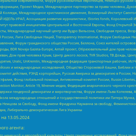
беральной современности, Форум русскоязычных европейцев, Немецко-русский о
формации, Проект Медиа, Международное партнерство за права человека, Духов
 Колледж, Международное христианское движение, Всемирный Институт Саентол
 ИДЕЛЬ-УРАЛ, Ассоциация развития журналистики, IStories fonds, Королевск
r, Институт правовой инициативы Центральной и Восточной Европы, Фонд Открытой Э
ты, Международный научный центр им Вудро Вильсона, Свободная пресса, Возро
России, Лига Свободных Наций, Transparеncy International, Форум Свободных Н
правления, Форум гражданского общества Россия, Беллона, Союз жителей острово
роды, BDR Novaja Gazeta-Europe, Алтай проект, Образовательный дом прав челов
еван, Дом прав человека Крым, Центр дикого лосося, TVR Studios, ТВ Дождь, Це
урятия, Uralic, UnKremlin, Международная федерация транспортных рабочих, Ист
ейских и международных исследований, Общество Сторожевой башни, Библии и тр
омитет действия, РЭНД корпорейшн, Русская Америка за демократию в России, Н
фалия, Фонд глобальной помощи, Антивоенный комитет России, Russie-Libertes, L
lection Monitor, Article 19, Мнение медиа, Федерация анархического черного кр
и гендерной демократии и миротворчества, Форум имени Льва Копелева, American C
г, Школа международных отношений и государственной политики им Питера Мунка
 Немцова за Свободу, Фонд имени Фридриха Науманна за свободу, Феминистско
медиа, Либерально-демократическая Лига Украины
 на
13.05.2024
ого агента:
р немецкой и европейской культуры, Центр гендерных исследований, Фонд защи