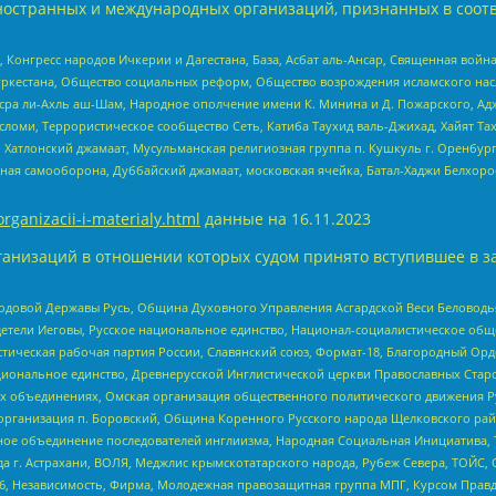
ностранных и международных организаций, признанных в соотв
нгресс народов Ичкерии и Дагестана, База, Асбат аль-Ансар, Священная война,
уркестана, Общество социальных реформ, Общество возрождения исламского насл
Нусра ли-Ахль аш-Шам, Народное ополчение имени К. Минина и Д. Пожарского, Ад
сломи, Террористическое сообщество Сеть, Катиба Таухид валь-Джихад, Хайят Тах
, Хатлонский джамаат, Мусульманская религиозная группа п. Кушкуль г. Оренбу
ная самооборона, Дуббайский джамаат, московская ячейка, Батал-Хаджи Белхор
organizacii-i-materialy.html
данные на
16.11.2023
анизаций в отношении которых судом принято вступившее в з
 Родовой Державы Русь, Община Духовного Управления Асгардской Веси Беловод
детели Иеговы, Русское национальное единство, Национал-социалистическое об
истическая рабочая партия России, Славянский союз, Формат-18, Благородный Ор
ациональное единство, Древнерусской Инглистической церкви Православных Ста
ных объединениях, Омская организация общественного политического движения Р
рганизация п. Боровский, Община Коренного Русского народа Щелковского район
гиозное объединение последователей инглиизма, Народная Социальная Инициатива,
 г. Астрахани, ВОЛЯ, Меджлис крымскотатарского народа, Рубеж Севера, ТОЙС, 
6, Независимость, Фирма, Молодежная правозащитная группа МПГ, Курсом Правд