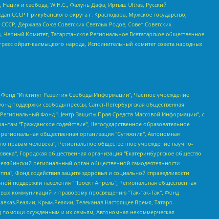
 Нация и свобода, W.H.С., Фалунь Дафа, Иртыш Ultras, Русский
ан СССР Прикубанского округа г. Краснодара, Мужское государство,
СССР, Держава Союз Советских Светлых Родов, Совет Советских
в, Черный Комитет, Татарстанское Региональное Всетатарское общественное
гресс ойрат-калмыцкого народа, Исполнительный комитет совета народных
евосточное общественное движение "Маяк", Санкт-Петербургская ЛГБТ-инициативная группа "Выход", Инициативная группа ЛГБТ+ "Реверс", Алексеев Андрей Викторович, Бекбулатова Таисия Львовна, Беляев Иван Михайлович, Владыкина Елена Сергеевна, Гельман Марат Александрович, Никульшина Вероника Юрьевна, Толоконникова Надежда Андреевна, Шендерович Виктор Анатольевич, Общество с ограниченной ответственностью "Данное сообщение", Общество с ограниченной ответственностью Издательский дом "Новая глава", Айнбиндер Александра Александровна, Московский комьюнити-центр для ЛГБТ+инициатив, Благотворительный фонд развития филантропии, Deutsche Welle (Германия, Kurt-Schumacher-Strasse 3, 53113 Bonn), Борзунова Мария Михайловна, Воробьев Виктор Викторович, Голубева Анна Львовна, Константинова Алла Михайловна, Малкова Ирина Владимировна, Мурадов Мурад Абдулгалимович, Осетинская Елизавета Николаевна, Понасенков Евгений Николаевич, Ганапольский Матвей Юрьевич, Киселев Евгений Алексеевич, Борухович Ирина Григорьевна, Дремин Иван Тимофеевич, Дубровский Дмитрий Викторович, Красноярская региональная общественная организация поддержки и развития альтернативных образовательных технологий и межкультурных коммуникаций "ИНТЕРРА", Маяковская Екатерина Алексеевна, Фейгин Марк Захарович, Филимонов Андрей Викторович, Дзугкоева Регина Николаевна, Доброхотов Роман Александрович, Дудь Юрий Александрович, Елкин Сергей Владимирович, Кругликов Кирилл Игоревич, Сабунаева Мария Леонидовна, Семенов Алексей Владимирович, Шаинян Карен Багратович, Шульман Екатерина Михайловна, Асафьев Артур Валерьевич, Вахштайн Виктор Семенович, Венедиктов Алексей Алексеевич, Лушникова Екатерина Евгеньевна, Волков Леонид Михайлович, Невзоров Александр Глебович, Пархоменко Сергей Борисович, Сироткин Ярослав Николаевич, Кара-Мурза Владимир Владимирович, Баранова Наталья Владимировна, Гозман Леонид Яковлевич, Кагарлицкий Борис Юльевич, Климарев Михаил Валерьевич, Милов Владимир Станиславович, Автономная некоммерческая организация Краснодарский центр современного искусства "Типография", Моргенштерн Алишер Тагирович, Соболь Любовь Эдуардовна, Общество с ограниченной ответственностью "ЛИЗА НОРМ", Каспаров Гарри Кимович, Ходорковский Михаил Борисович, Общество с ограниченной ответственностью "Апрельские тезисы", Данилович Ирина Брониславовна, Кашин Олег Владимирович, Петров Николай Владимирович, Пивоваров Алексей Владимирович, Соколов Михаил Владимирович, Цветкова Юлия Владимировна, Чичваркин Евгений Александрович, Комитет против пыток/Команда против пыток, Общество с ограниченной ответственностью "Первый научный", Общество с ограниченной ответственностью "Вертолет и ко", Белоцерковская Вероника Борисовна, Кац Максим Евгеньевич, Лазарева Татьяна Юрьевна, Шаведдинов Руслан Табризович, Яшин Илья Валерьевич, Общество с ограниченной ответственностью "Иноагент ААВ", Алешковский Дмитрий Петрович, Альбац Евгения Марковна, Быков Дмитрий Львович, Галямина Юлия Евгеньевна, Лойко Сергей Леонидович, Мартынов Кирилл Константинович, Медведев Сергей Александрович, Крашенинников Федор Геннадиевич, Гордеева Катерина Вл