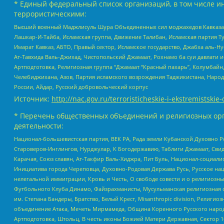
* Единый федеральный список организаций, в том числе и
террористическими:
Высший военный Маджлисуль Шура Объединенных сил моджахедов Кавказа, Ко
Лашкар-И-Тайба, Исламская группа, Движение Талибан, Исламская партия Т
Имарат Кавказ, АБТО, Правый сектор, Исламское государство, Джабха аль-
Ат-Тавхида Валь-Джихад, Чистопольский Джамаат, Рохнамо ба суи давлати и
Артподготовка, Религиозная группа “Джамаат “Красный пахарь”, Колумбайн
Челебиджихана, Азов, Партия исламского возрождения Таджикистана, Народ
России, Айдар, Русский добровольческий корпус
Источник:
http://nac.gov.ru/terroristicheskie-i-ekstremistskie-
* Перечень общественных объединений и религиозных орг
деятельности:
Национал-большевистская партия, ВЕК РА, Рада земли Кубанской Духовно
Староверов-Инглингов, Нурджулар, К Богодержавию, Таблиги Джамаат, Сви
Карачая, Союз славян, Ат-Такфир Валь-Хиджра, Пит Буль, Национал-социал
Инициатива города Череповца, Духовно-Родовая Держава Русь, Русское н
нелегальной иммиграции, Кровь и Честь, О свободе совести и о религиоз
Футбольного Клуба Динамо, Файзрахманисты, Мусульманская религиозная о
им. Степана Бандеры, Братство, Белый Крест, Misanthropic division, Рели
объединение Атака, Мечеть Мирмамеда, Община Коренного Русского народа
Артподготовка, Штольц, В честь иконы Божией Матери Державная, Сектор 1