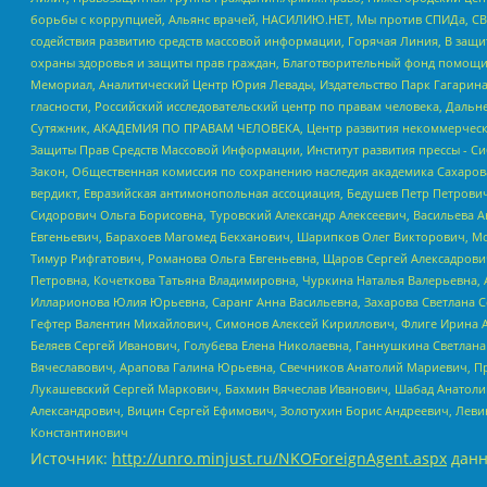
борьбы с коррупцией, Альянс врачей, НАСИЛИЮ.НЕТ, Мы против СПИДа, СВЕ
содействия развитию средств массовой информации, Горячая Линия, В защ
охраны здоровья и защиты прав граждан, Благотворительный фонд помощи ос
Мемориал, Аналитический Центр Юрия Левады, Издательство Парк Гагарина
гласности, Российский исследовательский центр по правам человека, Даль
Сутяжник, АКАДЕМИЯ ПО ПРАВАМ ЧЕЛОВЕКА, Центр развития некоммерческих
Защиты Прав Средств Массовой Информации, Институт развития прессы - Си
Закон, Общественная комиссия по сохранению наследия академика Сахаров
вердикт, Евразийская антимонопольная ассоциация, Бедушев Петр Петрови
Сидорович Ольга Борисовна, Туровский Александр Алексеевич, Васильева А
Евгеньевич, Барахоев Магомед Бекханович, Шарипков Олег Викторович, М
Тимур Рифгатович, Романова Ольга Евгеньевна, Щаров Сергей Алексадрови
Петровна, Кочеткова Татьяна Владимировна, Чуркина Наталья Валерьевна, 
Илларионова Юлия Юрьевна, Саранг Анна Васильевна, Захарова Светлана 
Гефтер Валентин Михайлович, Симонов Алексей Кириллович, Флиге Ирина 
Беляев Сергей Иванович, Голубева Елена Николаевна, Ганнушкина Светлана
Вячеславович, Арапова Галина Юрьевна, Свечников Анатолий Мариевич, П
Лукашевский Сергей Маркович, Бахмин Вячеслав Иванович, Шабад Анатоли
Александрович, Вицин Сергей Ефимович, Золотухин Борис Андреевич, Леви
Константинович
Источник:
http://unro.minjust.ru/NKOForeignAgent.aspx
данн