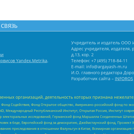
 СВЯЗЬ
Учредитель и издатель ООО 
Адрес учредителя, издателя, р
зи
д.13, кор. 2
рвисов Yandex.Metrika,
Телефон: +7 (495) 718-84-11
E-mail: info@argayash-m.ru
И.О. главного редактора Доро
Разработчик сайта –
INFOROS
енных организаций, деятельность которых признана нежелате
 Фонд Содействия, Фонд Открытое общество, Американо-российский фонд по э
 Международный Республиканский Институт, Открытая Россия, Институт совре
р электоральных исследований, Германский фонд Маршалла Соединенных Штатов
еловек в беде, Европейский фонд за демократию, Джеймстаунский фонд, Прожект
дованию преследования в отношении Фалуньгун в Китае, Всемирная организация 