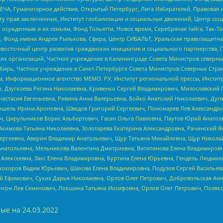
ЧА, Гуманитарное действие, Открытый Петербург, Лига Избирателей, Правовая 
иту прав заключенных, Институт глобализации и социальных движений, Центр 
ужденным и их семьям, Фонд Тольятти, Новое время, Серебряная тайга, Так-Так-
, Фонд имени Андрея Рылькова, Сфера, Центр СИБАЛЬТ, Уральская правозащитна
невосточный центр развития гражданских инициатив и социального партнерства, 
 организаций, Частное учреждение в Калининграде Совета Министров северных 
бирь, Частное учреждение в Санкт-Петербурге Совета Министров Северных Стра
а, Информационное агентство МЕМО. РУ, Институт региональной прессы, Инсти
ч, Дзугкоева Регина Николаевна, Кривенко Сергей Владимирович, Милославски
настасия Евгеньевна, Ривина Анна Валерьевна, Бойко Анатолий Николаевич, Дуг
ошель Ирина Ароновна, Шведов Григорий Сергеевич, Пономарев Лев Александро
ч, Цирульников Борис Альбертович, Гасан Ольга Павловна, Паутов Юрий Анато
Акимова Татьяна Николаевна, Золотарева Екатерина Александровна, Рачинский Я
Сергеевна, Аверин Владимир Анатольевич, Щур Татьяна Михайловна, Щур Никола
Анатольевна, Мельникова Валентина Дмитриевна, Вититинова Елена Владимировн
 Алексеевна, Закс Елена Владимировна, Буртина Елена Юрьевна, Гендель Людмил
рохоров Вадим Юрьевич, Шахова Елена Владимировна, Подузов Сергей Васильеви
й Ефимович, Сухих Дарья Николаевна, Орлов Олег Петрович, Добровольская Анн
нсон Лев Семенович, Локшина Татьяна Иосифовна, Орлов Олег Петрович, Поляк
ые на
24.03.2022