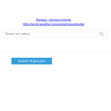
Аргаяш - прогноз погоды
https://world-weather.ru/pogoda/russia/lipetsk/
ВЫБОР РЕДАКЦИИ