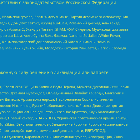
етствии с законодательством Российской Федерации
 Исламская группа, Братья-мусульмане, Партия исламского освобождения,
едия, Дом двух святых, Джунд аш-Шам, Исламский джихад, Аль-Каида,
жр от Аллаха Субхану уа Тагьаля SHAM, АУМ Синрике, Муджахеды джамаата
рир аш-Шам, Ахлю Сунна Валь Джамаа, National Socialism/White Power,
рг, Крымско-татарский добровольческий батальон имени Номана
оев, Маньяки Культ Убийц, Молодёжь Которая Улыбается, Легион Свобода
аконную силу решение о ликвидации или запрете
ья, Славянская Община Капища Веды Перуна, Мужская Духовная Семинария
щество, Джамаат мувахидов, Объединенный Вилайат Кабарды, Балкарии и
ден Дьявола, Армия воли народа, Национальная Социалистическая
роверов-Инглингов, Русский общенациональный союз, Движение против
усское национальное единство, Северное Братство, Клуб Болельщиков
а, Правый сектор, УНА - УНСО, Украинская повстанческая армия, Тризуб
 TulaSkins, Этнополитическое объединение Русские, Русское национальное
О противодействии экстремистской деятельности, РЕВТАТПОД,
ы и Единения, Каракольская инициативная группа, Автоград Крю, Союз