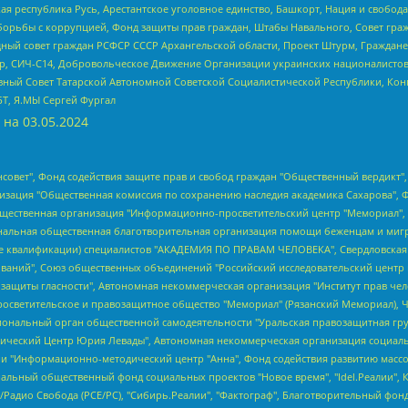
ая республика Русь, Арестантское уголовное единство, Башкорт, Нация и свобода,
орьбы с коррупцией, Фонд защиты прав граждан, Штабы Навального, Совет гражд
ный совет граждан РСФСР СССР Архангельской области, Проект Штурм, Граждане 
tsApp, СИЧ-С14, Добровольческое Движение Организации украинских националисто
ный Совет Татарской Автономной Советской Социалистической Республики, Кон
БТ, Я.МЫ Сергей Фургал
 на
03.05.2024
мная некоммерческая организация "Центр по работе с проблемой насилия "НАСИЛИЮ.НЕТ", Межрегиональный профессиональный союз работников здравоохранения "Альянс врачей", Юридическое лицо, зарегистрированное в Латвийской Республике, SIA "Medusa Project" (регистрационный номер 40103797863, дата регистрации 10.06.2014), Некоммерческая организация "Фонд по борьбе с коррупцией", Автономная некоммерческая организация "Институт права и публичной политики", Баданин Роман Сергеевич, Гликин Максим Александрович, Железнова Мария Михайловна, Лукьянова Юлия Сергеевна, Маетная Елизавета Витальевна, Маняхин Петр Борисович, Чуракова Ольга Владимировна, Ярош Юлия Петровна, Юридическое лицо "The Insider SIA", зарегистрированное в Риге, Латвийская Республика (дата регистрации 26.06.2015), являющееся администратором доменного имени интернет-издания "The Insider SIA", https://theins.ru, Постернак Алексей Евгеньевич, Рубин Михаил Аркадьевич, Анин Роман Александрович, Юридическое лицо Istories fonds, зарегистрированное в Латвийской Республике (регистрационный номер 50008295751, дата регистрации 24.02.2020), Великовский Дмитрий Александрович, Долинина Ирина Николаевна, Мароховская Алеся Алексеевна, Шлейнов Роман Юрьевич, Шмагун Олеся Валентиновна, Общество с ограниченной ответственностью "Альтаир 2021", Общество с ограниченной ответственностью "Вега 2021", Общество с ограниченной ответственностью "Главный редактор 2021", Общество с ограниченной ответственностью "Ромашки монолит", Важенков Артем Валерьевич, Ивановская областная общественная организация "Центр гендерных исследований", Гурман Юрий Альбертович, Медиапроект "ОВД-Инфо", Егоров Владимир Владимирович, Жилинский Владимир Александрович, Общество с ограниченной ответственностью "ЗП", Иванова София Юрьевна, Карезина Инна Павловна, Кильтау Екатерина Викторовна, Петров Алексей Викторович, Пискунов Сергей Евгеньевич, Смирнов Сергей Сергеевич, Тихонов Михаил Сергеевич, Общество с ограниченной ответственностью "ЖУРНАЛИСТ-ИНОСТРАННЫЙ АГЕНТ", Арапова Галина Юрьевна, Вольтская Татьяна Анатольевна, Американская компания "Mason G.E.S. Anonymous Foundation" (США), являющаяся владельцем интернет-издания https://mnews.world/, Компания "Stichting Bellingcat", зарегистрированная в Нидерландах (дата регистрации 11.07.2018), Захаров Андрей Вячеславович, Клепиковская Екатерина Дмитриевна, Общество с ограниченной ответственностью "МЕМО", Перл Роман Александрович, Симонов Евгений Алексеевич, Соловьева Елена Анатольевна, Сотников Даниил Владимирович, Сурначева Елизавета Дмитриевна, Автономная некоммерческая организация по защите прав человека и информированию населения "Якутия – Наше Мнение", Общество с ограниченной ответственностью "Москоу диджитал медиа", с 26.01.2023 Общество с ограниченной ответственностью "Чайка Белые сады", Ветошкина Валерия Валерьевна, Заговора Максим Александрович, Межрегиональное общественное движение "Российская ЛГБТ - сеть", Оленичев Максим Владимирович, Павлов Иван Юрьевич, Скворцова Елена Сергеевна, Общество с ограниченной ответственностью "Как бы инагент", Кочетков Игорь Викторович, Общество с ограниченной ответственностью "Честные выборы", Еланчик Олег Александрович, Общество с ограниченной ответственностью "Нобелевский призыв", Гималова Регина Эмилевна, Григорьев Андрей Валерьевич, Григорьева Алина Александровна, Ассоциация по содействию защите прав призывников, альтернативнослужащих и военнослужащих "Правозащитная группа "Гражданин.Армия.Право", Хисамова Регина Фаритовна, Автономная некоммерческая организация по реализации социально-правовых программ "Лилит", Дальн