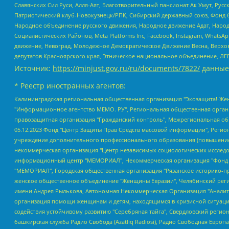
Славянских Сил Руси, Алля-Аят, Благотворительный пансионат Ак Умут, Русск
Патриотический клуб-Новокузнецк/РПК, Сибирский державный союз, Фонд б
Народное объединение русского движения, Народное движение Адат, Народ
Социалистических Районов, Meta Platforms Inc, Facebook, Instagram, Wha
движение, Невоград, Молодежное Демократическое Движение Весна, Верхов
депутатов Красноярского края, Этническое национальное объединение, ЛГ
Источник:
https://minjust.gov.ru/ru/documents/7822/
данные
* Реестр иностранных агентов:
Калининградская региональная общественная организация "Экозащита!-Женсовет", Фонд содействия защите прав и свобод граждан "Общественный вердикт", Фонд "Институт Развития Свободы Информации", Частное учреждение "Информационное агентство МЕМО. РУ", Региональная общественная организация "Общественная комиссия по сохранению наследия академика Сахарова", Фонд поддержки свободы прессы, Санкт-Петербургская общественная правозащитная организация "Гражданский контроль", Межрегиональная общественная организация "Информационно-просветительский центр "Мемориал", Региональный Фонд "Центр Защиты Прав Средств Массовой Информации", с 05.12.2023 Фонд "Центр Защиты Прав Средств массовой информации", Региональная общественная благотворительная организация помощи беженцам и мигрантам "Гражданское содействие", Негосударственное образовательное учреждение дополнительного профессионального образования (повышение квалификации) специалистов "АКАДЕМИЯ ПО ПРАВАМ ЧЕЛОВЕКА", Свердловская региональная общественная организация "Сутяжник", Автономная некоммерческая организация "Центр независимых социологических исследований", Союз общественных объединений "Российский исследовательский центр по правам человека", Региональное общественное учреждение научно-информационный центр "МЕМОРИАЛ", Некоммерческая организация "Фонд защиты гласности", Автономная некоммерческая организация "Институт прав человека", Городская общественная организация "Екатеринбургское общество "МЕМОРИАЛ", Городская общественная организация "Рязанское историко-просветительское и правозащитное общество "Мемориал" (Рязанский Мемориал), Челябинский региональный орган общественной самодеятельности – женское общественное объединение "Женщины Евразии", Челябинский региональный орган общественной самодеятельности "Уральская правозащитная группа", Фонд содействия защите здоровья и социальной справедливости имени Андрея Рылькова, Автономная Некоммерческая Организация "Аналитический Центр Юрия Левады", Автономная некоммерческая организация социальной поддержки населения "Проект Апрель", Региональная общественная организация помощи женщинам и детям, находящимся в кризисной ситуации "Информационно-методический центр "Анна", Фонд содействия развитию массовых коммуникаций и правовому просвещению "Так-так-Так", Фонд содействия устойчивому развитию "Серебряная тайга", Свердловский региональный общественный фонд социальных проектов "Новое время", "Idel.Реалии", Кавказ.Реалии, Крым.Реалии, Телеканал Настоящее Время, Татаро-башкирская служба Радио Свобода (Azatliq Radiosi), Радио Свободная Европа/Радио Свобода (PCE/PC), "Сибирь.Реалии", "Фактограф", Благотворительный фонд помощи осужденным и их семьям, Автономная некоммерческая организация "Институт глобализации и социальных движений", Фонд "В защиту прав заключенных", Частное учреждение "Центр поддержки и содействия развитию средств массовой информации", Пензенский региональный общественный благотворительный фонд "Гражданский союз", "Север.Реалии", Некоммерческая организация Фонд "Правовая инициатива", Общество с ограниченной ответственностью "Радио Свободная Европа/Радио Свобода", Чешское информационное агентство "MEDIUM-ORIENT", Красноярская региональная общественная организация "Мы против СПИДа", Камалягин Денис Николаевич, Маркелов Сергей Евгеньевич, Пономарев Лев Александрович, Савицкая Людмила Алексеевна, Автоно