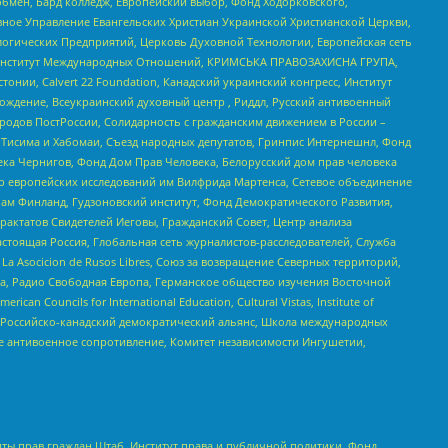
бмен, Бард колледж, Европейский выбор, Фонд Ходорковского,
ное Управление Евангельских Христиан Украинской Христианской Церкви,
огических Предприятий, Церковь Духовной Технологии, Европейская сеть
ий Институт Международных Отношений, КРИМСЬКА ПРАВОЗАХИСНА ГРУПА,
стонии, Calvert 22 Foundation, Канадский украинский конгресс, Институт
ждение, Всеукраинский духовный центр , Риддл, Русский антивоенный
ародов ПостРоссии, Солидарность с гражданским движением в России –
в Тисима и Хабомаи, Съезд народных депутатов, Гринпис Интернешнл, Фонд
ека Чернигов, Фонд Дом Прав Человека, Белорусский дом прав человека
нтр европейских исследований им Вилфрида Мартенса, Сетевое объединение
Чам Финланд, Гудзоновский институт, Фонд Демократического Развития,
актатов Свидетелей Иеговы, Гражданский Совет, Центр анализа
астоящая Россия, Глобальная сеть журналистов-расследователей, Служба
a Asocicion de Rusos Libres, Союз за возвращение Северных территорий,
еста, Радио Свободная Европа, Германское общество изучения Восточной
ouncils for International Education, Cultural Vistas, Institute of
, Российско-канадский демократический альянс, Школа международных
е антивоенное сопротивление, Комитет независимости Ингушетии,
ты прав граждан Штаб, Институт права и публичной политики, Фонд