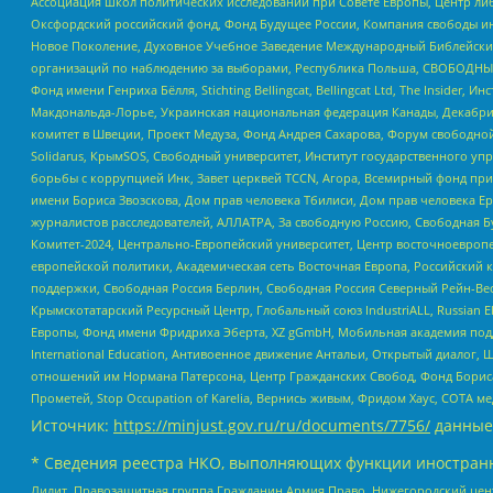
Ассоциация школ политических исследований при Совете Европы, Центр ли
Оксфордский российский фонд, Фонд Будущее России, Компания свободы ин
Новое Поколение, Духовное Учебное Заведение Международный Библейский
организаций по наблюдению за выборами, Республика Польша, СВОБОДНЫЙ
Фонд имени Генриха Бёлля, Stichting Bellingcat, Bellingcat Ltd, The Inside
Макдональда-Лорье, Украинская национальная федерация Канады, Декабрис
комитет в Швеции, Проект Медуза, Фонд Андрея Сахарова, Форум свободной 
Solidarus, КрымSOS, Свободный университет, Институт государственного у
борьбы с коррупцией Инк, Завет церквей TCCN, Агора, Всемирный фонд при
имени Бориса Звозскова, Дом прав человека Тбилиси, Дом прав человека Ер
журналистов расследователей, АЛЛАТРА, За свободную Россию, Свободная Б
Комитет-2024, Центрально-Европейский университет, Центр восточноевроп
европейской политики, Академическая сеть Восточная Европа, Российский к
поддержки, Свободная Россия Берлин, Свободная Россия Северный Рейн-Вест
Крымскотатарский Ресурсный Центр, Глобальный союз IndustriALL, Russian E
Европы, Фонд имени Фридриха Эберта, XZ gGmbH, Мобильная академия поддержк
International Education, Антивоенное движение Антальи, Открытый диало
отношений им Нормана Патерсона, Центр Гражданских Свобод, Фонд Бориса
Прометей, Stop Occupation of Karelia, Вернись живым, Фридом Хаус, СОТА 
Источник:
https://minjust.gov.ru/ru/documents/7756/
данные
* Сведения реестра НКО, выполняющих функции иностранн
Лилит, Правозащитная группа Гражданин.Армия.Право, Нижегородский цент