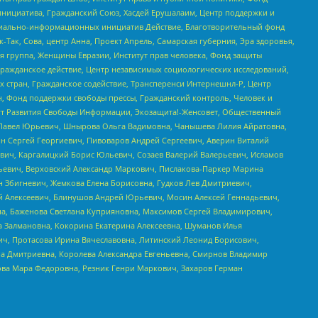
инициатива, Гражданский Союз, Хасдей Ерушалаим, Центр поддержки и
социально-информационных инициатив Действие, Благотворительный фонд
Так, Сова, центр Анна, Проект Апрель, Самарская губерния, Эра здоровья,
я группа, Женщины Евразии, Институт прав человека, Фонд защиты
Гражданское действие, Центр независимых социологических исследований,
стран, Гражданское содействие, Трансперенси Интернешнл-Р, Центр
н, Фонд поддержки свободы прессы, Гражданский контроль, Человек и
тут Развития Свободы Информации, Экозащита!-Женсовет, Общественный
й Павел Юрьевич, Шнырова Ольга Вадимовна, Чанышева Лилия Айратовна,
ин Сергей Георгиевич, Пивоваров Андрей Сергеевич, Аверин Виталий
вич, Каргалицкий Борис Юльевич, Созаев Валерий Валерьевич, Исламов
льевич, Верховский Александр Маркович, Пислакова-Паркер Марина
н Збигневич, Жемкова Елена Борисовна, Гудков Лев Дмитриевич,
й Алексеевич, Блинушов Андрей Юрьевич, Мосин Алексей Геннадьевич,
а, Баженова Светлана Куприяновна, Максимов Сергей Владимирович,
а Залмановна, Кокорина Екатерина Алексеевна, Шуманов Илья
ч, Протасова Ирина Вячеславовна, Литинский Леонид Борисович,
а Дмитриевна, Королева Александра Евгеньевна, Смирнов Владимир
ова Мара Федоровна, Резник Генри Маркович, Захаров Герман