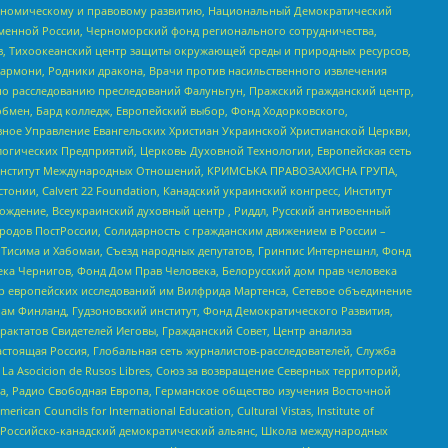
кономическому и правовому развитию, Национальный Демократический
менной России, Черноморский фонд регионального сотрудничества,
, Тихоокеанский центр защиты окружающей среды и природных ресурсов,
 Хармони, Родники дракона, Врачи против насильственного извлечения
по расследованию преследований Фалуньгун, Пражский гражданский центр,
бмен, Бард колледж, Европейский выбор, Фонд Ходорковского,
ное Управление Евангельских Христиан Украинской Христианской Церкви,
огических Предприятий, Церковь Духовной Технологии, Европейская сеть
ий Институт Международных Отношений, КРИМСЬКА ПРАВОЗАХИСНА ГРУПА,
стонии, Calvert 22 Foundation, Канадский украинский конгресс, Институт
ждение, Всеукраинский духовный центр , Риддл, Русский антивоенный
ародов ПостРоссии, Солидарность с гражданским движением в России –
в Тисима и Хабомаи, Съезд народных депутатов, Гринпис Интернешнл, Фонд
ека Чернигов, Фонд Дом Прав Человека, Белорусский дом прав человека
нтр европейских исследований им Вилфрида Мартенса, Сетевое объединение
Чам Финланд, Гудзоновский институт, Фонд Демократического Развития,
актатов Свидетелей Иеговы, Гражданский Совет, Центр анализа
астоящая Россия, Глобальная сеть журналистов-расследователей, Служба
a Asocicion de Rusos Libres, Союз за возвращение Северных территорий,
еста, Радио Свободная Европа, Германское общество изучения Восточной
ouncils for International Education, Cultural Vistas, Institute of
, Российско-канадский демократический альянс, Школа международных