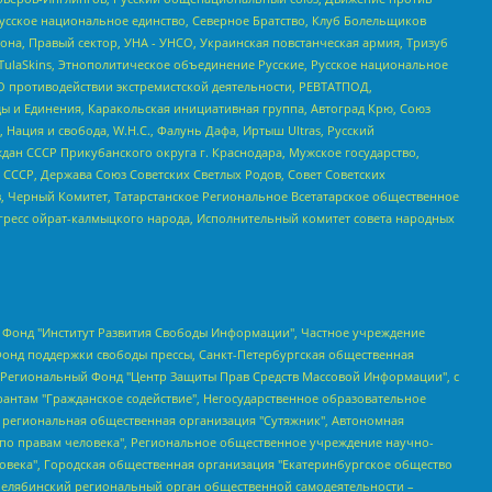
усское национальное единство, Северное Братство, Клуб Болельщиков
а, Правый сектор, УНА - УНСО, Украинская повстанческая армия, Тризуб
 TulaSkins, Этнополитическое объединение Русские, Русское национальное
О противодействии экстремистской деятельности, РЕВТАТПОД,
ы и Единения, Каракольская инициативная группа, Автоград Крю, Союз
 Нация и свобода, W.H.С., Фалунь Дафа, Иртыш Ultras, Русский
ан СССР Прикубанского округа г. Краснодара, Мужское государство,
СССР, Держава Союз Советских Светлых Родов, Совет Советских
в, Черный Комитет, Татарстанское Региональное Всетатарское общественное
гресс ойрат-калмыцкого народа, Исполнительный комитет совета народных
евосточное общественное движение "Маяк", Санкт-Петербургская ЛГБТ-инициативная группа "Выход", Инициативная группа ЛГБТ+ "Реверс", Алексеев Андрей Викторович, Бекбулатова Таисия Львовна, Беляев Иван Михайлович, Владыкина Елена Сергеевна, Гельман Марат Александрович, Никульшина Вероника Юрьевна, Толоконникова Надежда Андреевна, Шендерович Виктор Анатольевич, Общество с ограниченной ответственностью "Данное сообщение", Общество с ограниченной ответственностью Издательский дом "Новая глава", Айнбиндер Александра Александровна, Московский комьюнити-центр для ЛГБТ+инициатив, Благотворительный фонд развития филантропии, Deutsche Welle (Германия, Kurt-Schumacher-Strasse 3, 53113 Bonn), Борзунова Мария Михайловна, Воробьев Виктор Викторович, Голубева Анна Львовна, Константинова Алла Михайловна, Малкова Ирина Владимировна, Мурадов Мурад Абдулгалимович, Осетинская Елизавета Николаевна, Понасенков Евгений Николаевич, Ганапольский Матвей Юрьевич, Киселев Евгений Алексеевич, Борухович Ирина Григорьевна, Дремин Иван Тимофеевич, Дубровский Дмитрий Викторович, Красноярская региональная общественная организация поддержки и развития альтернативных образовательных технологий и межкультурных коммуникаций "ИНТЕРРА", Маяковская Екатерина Алексеевна, Фейгин Марк Захарович, Филимонов Андрей Викторович, Дзугкоева Регина Николаевна, Доброхотов Роман Александрович, Дудь Юрий Александрович, Елкин Сергей Владимирович, Кругликов Кирилл Игоревич, Сабунаева Мария Леонидовна, Семенов Алексей Владимирович, Шаинян Карен Багратович, Шульман Екатерина Михайловна, Асафьев Артур Валерьевич, Вахштайн Виктор Семенович, Венедиктов Алексей Алексеевич, Лушникова Екатерина Евгеньевна, Волков Леонид Михайлович, Невзоров Александр Глебович, Пархоменко Сергей Борисович, Сироткин Ярослав Николаевич, Кара-Мурза Владимир Владимирович, Баранова Наталья Владимировна, Гозман Леонид Яковлевич, Кагарлицкий Борис Юльевич, Климарев Михаил Валерьевич, Милов Владимир Станиславович, Автономная некоммерческая организация Краснодарский центр современного искусства "Типография", Моргенштерн Алишер Тагирович, Соболь Любовь Эдуардовна, Общество с ограниченной ответственностью "ЛИЗА НОРМ", Каспаров Гарри Кимович, Ходорковский Михаил Борисович, Общество с ограниченной ответственностью "Апрельские тезисы", Данилович Ирина Брониславовна, Кашин Олег Владимирович, Петров Николай Владимирович, Пивоваров Алексей Владимирович, Соколов Михаил Владимирович, Цветкова Юлия Владимировна, Чичваркин Евгений Александрович, Комитет против пыток/Команда против пыток, Общество с ограниченной ответственностью "Первый научный", Общество с ограниченной ответственностью "Вертолет и ко", Белоцерковская Вероника Борисовна, Кац Максим Евгеньевич, Лазарева Татьяна Юрьевна, Шаведдинов Руслан Табризович, Яшин Илья Валерьевич, Общество с ограниченной ответственностью "Иноагент ААВ", Алешковский Дмитрий Петрович, Альбац Евгения Марковна, Быков Дмитрий Львович, Галямина Юлия Евгеньевна, Лойко Сергей Леонидович, Мартынов Кирилл Константинович, Медведев Сергей Александрович, Крашенинников Федор Геннадиевич, Гордеева Катерина Вл