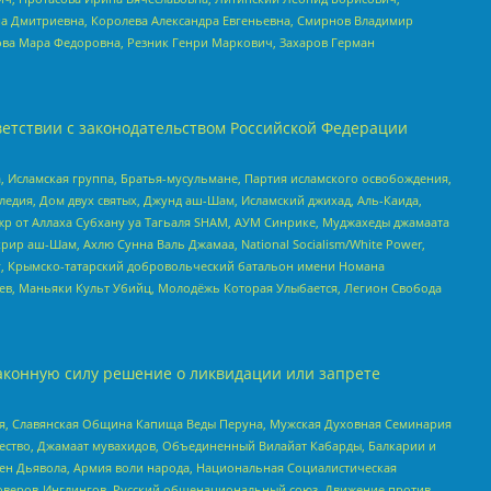
а Дмитриевна, Королева Александра Евгеньевна, Смирнов Владимир
ова Мара Федоровна, Резник Генри Маркович, Захаров Герман
етствии с законодательством Российской Федерации
 Исламская группа, Братья-мусульмане, Партия исламского освобождения,
едия, Дом двух святых, Джунд аш-Шам, Исламский джихад, Аль-Каида,
жр от Аллаха Субхану уа Тагьаля SHAM, АУМ Синрике, Муджахеды джамаата
рир аш-Шам, Ахлю Сунна Валь Джамаа, National Socialism/White Power,
рг, Крымско-татарский добровольческий батальон имени Номана
оев, Маньяки Культ Убийц, Молодёжь Которая Улыбается, Легион Свобода
аконную силу решение о ликвидации или запрете
ья, Славянская Община Капища Веды Перуна, Мужская Духовная Семинария
щество, Джамаат мувахидов, Объединенный Вилайат Кабарды, Балкарии и
ден Дьявола, Армия воли народа, Национальная Социалистическая
роверов-Инглингов, Русский общенациональный союз, Движение против