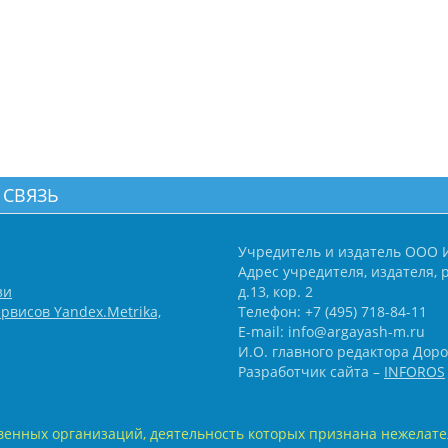
 СВЯЗЬ
Учредитель и издатель ООО 
Адрес учредителя, издателя, р
зи
д.13, кор. 2
рвисов Yandex.Metrika,
Телефон: +7 (495) 718-84-11
E-mail: info@argayash-m.ru
И.О. главного редактора Доро
Разработчик сайта –
INFOROS
енных организаций, деятельность которых признана нежелате