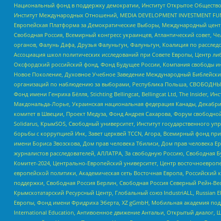
Национальный фонд в поддержку демократии, Институт Открытое Общество
Институт Международных Отношений, MEDIA DEVELOPMENT INVESTMENT FUND,
Европейская Платформа за Демократические Выборы, Международный цент
Свободная Россия, Всемирный конгресс украинцев, Атлантический совет, Ч
органов, Фалунь Дафа, Друзья Фалуньгун, Фалуньгун, Коалиция по рассле
Ассоциация школ политических исследований при Совете Европы, Центр ли
Оксфордский российский фонд, Фонд Будущее России, Компания свободы ин
Новое Поколение, Духовное Учебное Заведение Международный Библейский
организаций по наблюдению за выборами, Республика Польша, СВОБОДНЫЙ
Фонд имени Генриха Бёлля, Stichting Bellingcat, Bellingcat Ltd, The Inside
Макдональда-Лорье, Украинская национальная федерация Канады, Декабрис
комитет в Швеции, Проект Медуза, Фонд Андрея Сахарова, Форум свободной 
Solidarus, КрымSOS, Свободный университет, Институт государственного у
борьбы с коррупцией Инк, Завет церквей TCCN, Агора, Всемирный фонд при
имени Бориса Звозскова, Дом прав человека Тбилиси, Дом прав человека Ер
журналистов расследователей, АЛЛАТРА, За свободную Россию, Свободная Б
Комитет-2024, Центрально-Европейский университет, Центр восточноевроп
европейской политики, Академическая сеть Восточная Европа, Российский к
поддержки, Свободная Россия Берлин, Свободная Россия Северный Рейн-Вест
Крымскотатарский Ресурсный Центр, Глобальный союз IndustriALL, Russian E
Европы, Фонд имени Фридриха Эберта, XZ gGmbH, Мобильная академия поддержк
International Education, Антивоенное движение Антальи, Открытый диало