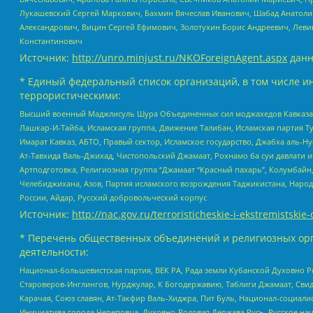
Лукашевский Сергей Маркович, Бахмин Вячеслав Иванович, Шабад Анатоли
Александрович, Вицин Сергей Ефимович, Золотухин Борис Андреевич, Леви
Константинович
Источник:
http://unro.minjust.ru/NKOForeignAgent.aspx
данн
* Единый федеральный список организаций, в том числе и
террористическими:
Высший военный Маджлисуль Шура Объединенных сил моджахедов Кавказа, Ко
Лашкар-И-Тайба, Исламская группа, Движение Талибан, Исламская партия Т
Имарат Кавказ, АБТО, Правый сектор, Исламское государство, Джабха аль-
Ат-Тавхида Валь-Джихад, Чистопольский Джамаат, Рохнамо ба суи давлати и
Артподготовка, Религиозная группа “Джамаат “Красный пахарь”, Колумбайн
Челебиджихана, Азов, Партия исламского возрождения Таджикистана, Народ
России, Айдар, Русский добровольческий корпус
Источник:
http://nac.gov.ru/terroristicheskie-i-ekstremistskie-
* Перечень общественных объединений и религиозных орг
деятельности:
Национал-большевистская партия, ВЕК РА, Рада земли Кубанской Духовно
Староверов-Инглингов, Нурджулар, К Богодержавию, Таблиги Джамаат, Сви
Карачая, Союз славян, Ат-Такфир Валь-Хиджра, Пит Буль, Национал-социал
Инициатива города Череповца, Духовно-Родовая Держава Русь, Русское н