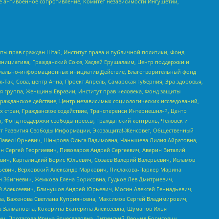
е антивоенное сопротивление, Комитет независимости Ингушетии,
ты прав граждан Штаб, Институт права и публичной политики, Фонд
инициатива, Гражданский Союз, Хасдей Ерушалаим, Центр поддержки и
социально-информационных инициатив Действие, Благотворительный фонд
Так, Сова, центр Анна, Проект Апрель, Самарская губерния, Эра здоровья,
я группа, Женщины Евразии, Институт прав человека, Фонд защиты
Гражданское действие, Центр независимых социологических исследований,
стран, Гражданское содействие, Трансперенси Интернешнл-Р, Центр
н, Фонд поддержки свободы прессы, Гражданский контроль, Человек и
тут Развития Свободы Информации, Экозащита!-Женсовет, Общественный
й Павел Юрьевич, Шнырова Ольга Вадимовна, Чанышева Лилия Айратовна,
ин Сергей Георгиевич, Пивоваров Андрей Сергеевич, Аверин Виталий
вич, Каргалицкий Борис Юльевич, Созаев Валерий Валерьевич, Исламов
льевич, Верховский Александр Маркович, Пислакова-Паркер Марина
н Збигневич, Жемкова Елена Борисовна, Гудков Лев Дмитриевич,
й Алексеевич, Блинушов Андрей Юрьевич, Мосин Алексей Геннадьевич,
а, Баженова Светлана Куприяновна, Максимов Сергей Владимирович,
а Залмановна, Кокорина Екатерина Алексеевна, Шуманов Илья
ч, Протасова Ирина Вячеславовна, Литинский Леонид Борисович,