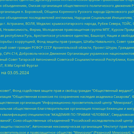
ных объединениях, Омская организация общественного политического движения Р
рганизация п. Боровский, Община Коренного Русского народа Щелковского район
гиозное объединение последователей инглиизма, Народная Социальная Инициатива,
 г. Астрахани, ВОЛЯ, Меджлис крымскотатарского народа, Рубеж Севера, ТОЙС, 
6, Независимость, Фирма, Молодежная правозащитная группа МПГ, Курсом Правд
ая республика Русь, Арестантское уголовное единство, Башкорт, Нация и свобода,
орьбы с коррупцией, Фонд защиты прав граждан, Штабы Навального, Совет гражд
ный совет граждан РСФСР СССР Архангельской области, Проект Штурм, Граждане 
tsApp, СИЧ-С14, Добровольческое Движение Организации украинских националисто
ный Совет Татарской Автономной Советской Социалистической Республики, Кон
БТ, Я.МЫ Сергей Фургал
 на
03.05.2024
мная некоммерческая организация "Центр по работе с проблемой насилия "НАСИЛИЮ.НЕТ", Межрегиональный профессиональный союз работников здравоохранения "Альянс врачей", Юридическое лицо, зарегистрированное в Латвийской Республике, SIA "Medusa Project" (регистрационный номер 40103797863, дата регистрации 10.06.2014), Некоммерческая организация "Фонд по борьбе с коррупцией", Автономная некоммерческая организация "Институт права и публичной политики", Баданин Роман Сергеевич, Гликин Максим Александрович, Железнова Мария Михайловна, Лукьянова Юлия Сергеевна, Маетная Елизавета Витальевна, Маняхин Петр Борисович, Чуракова Ольга Владимировна, Ярош Юлия Петровна, Юридическое лицо "The Insider SIA", зарегистрированное в Риге, Латвийская Республика (дата регистрации 26.06.2015), являющееся администратором доменного имени интернет-издания "The Insider SIA", https://theins.ru, Постернак Алексей Евгеньевич, Рубин Михаил Аркадьевич, Анин Роман Александрович, Юридическое лицо Istories fonds, зарегистрированное в Латвийской Республике (регистрационный номер 50008295751, дата регистрации 24.02.2020), Великовский Дмитрий Александрович, Долинина Ирина Николаевна, Мароховская Алеся Алексеевна, Шлейнов Роман Юрьевич, Шмагун Олеся Валентиновна, Общество с ограниченной ответственностью "Альтаир 2021", Общество с ограниченной ответственностью "Вега 2021", Общество с ограниченной ответственностью "Главный редактор 2021", Общество с ограниченной ответственностью "Ромашки монолит", Важенков Артем Валерьевич, Ивановская областная общественная организация "Центр гендерных исследований", Гурман Юрий Альбертович, Медиапроект "ОВД-Инфо", Егоров Владимир Владимирович, Жилинский Владимир Александрович, Общество с ограниченной ответственностью "ЗП", Иванова София Юрьевна, Карезина Инна Павловна, Кильтау Екатерина Викторовна, Петров Алексей Викторович, Пискунов Сергей Евгеньевич, Смирнов Сергей Сергеевич, Тихонов Михаил Сергеевич, Общество с ограниченной ответственностью "ЖУРНАЛИСТ-ИНОСТРАННЫЙ АГЕНТ", Арапова Галина Юрьевна, Вольтская Татьяна Анатольевна, Американская компания "Mason G.E.S. Anonymous Foundation" (США), являющаяся владельцем интернет-издания https://mnews.world/, Компания "Stichting Bellingcat", зарегистрированная в Нидерландах (дата регистрации 11.07.2018), Захаров Андрей Вячеславович, Клепиковская Екатерина Дмитриевна, Общество с ограниченной ответственностью "МЕМО", Перл Роман Александрович, Симонов Евгений Алексеевич, Соловьева Елена Анатольевна, Сотников Даниил Владимирович, Сурначева Елизавета Дмитриевна, Автономная некоммерческая организация по защите прав человека и информированию населения "Якутия – Наше Мнение", Общество с ограниченной ответственностью "Москоу диджитал медиа", с 26.01.2023 Общество с ограниченной ответственностью "Чайка Белые сады", Ветошкина Валерия Валерьевна, Заговора Максим Александрович, Межрегиональное общественное движение "Российская ЛГБТ - сеть", Оленичев Максим Владимирович, Павлов Иван Юрьевич, Скворцова Елена Сергеевна, Общество с ограниченной ответственностью "Как бы инагент", Кочетков Игорь Викторович, Общество с ограниченной ответственностью "Честные выборы", Еланчик Олег Александрович, Общество с ограниченной ответственностью "Нобелевский призыв", Гималова Регина Эмилевна, Григорьев Андрей Валерьевич, Григорьева Алина Александровна, Ассоциация по содействию защите прав призывников, альтернативнослужащих и военнослужащих "Правозащитная группа "Гражданин.Армия.Право", Хисамова Регина Фаритовна, Автономная некоммерческая организация по реализации социально-правовых программ "Лилит", Дальн