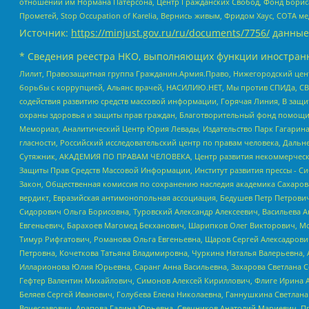
отношений им Нормана Патерсона, Центр Гражданских Свобод, Фонд Бориса
Прометей, Stop Occupation of Karelia, Вернись живым, Фридом Хаус, СОТА 
Источник:
https://minjust.gov.ru/ru/documents/7756/
данные
* Сведения реестра НКО, выполняющих функции иностранн
Лилит, Правозащитная группа Гражданин.Армия.Право, Нижегородский цент
борьбы с коррупцией, Альянс врачей, НАСИЛИЮ.НЕТ, Мы против СПИДа, СВЕ
содействия развитию средств массовой информации, Горячая Линия, В защ
охраны здоровья и защиты прав граждан, Благотворительный фонд помощи ос
Мемориал, Аналитический Центр Юрия Левады, Издательство Парк Гагарина
гласности, Российский исследовательский центр по правам человека, Даль
Сутяжник, АКАДЕМИЯ ПО ПРАВАМ ЧЕЛОВЕКА, Центр развития некоммерческих
Защиты Прав Средств Массовой Информации, Институт развития прессы - Си
Закон, Общественная комиссия по сохранению наследия академика Сахаров
вердикт, Евразийская антимонопольная ассоциация, Бедушев Петр Петрови
Сидорович Ольга Борисовна, Туровский Александр Алексеевич, Васильева А
Евгеньевич, Барахоев Магомед Бекханович, Шарипков Олег Викторович, М
Тимур Рифгатович, Романова Ольга Евгеньевна, Щаров Сергей Алексадрови
Петровна, Кочеткова Татьяна Владимировна, Чуркина Наталья Валерьевна, 
Илларионова Юлия Юрьевна, Саранг Анна Васильевна, Захарова Светлана 
Гефтер Валентин Михайлович, Симонов Алексей Кириллович, Флиге Ирина 
Беляев Сергей Иванович, Голубева Елена Николаевна, Ганнушкина Светлана
Вячеславович, Арапова Галина Юрьевна, Свечников Анатолий Мариевич, П