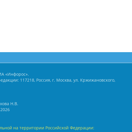
ИА «Инфорос».
едакции: 117218, Россия, г. Москва, ул. Кржижановского,
хова Н.В.
2026
льной на территории Российской Федерации: