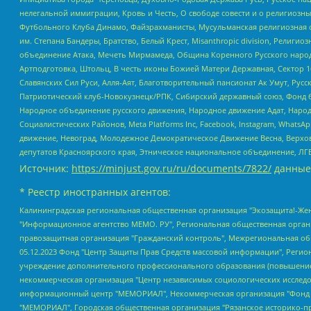
нелегальной иммиграции, Кровь и Честь, О свободе совести и о религиоз
Футбольного Клуба Динамо, Файзрахманисты, Мусульманская религиозная о
им. Степана Бандеры, Братство, Белый Крест, Misanthropic division, Рели
объединение Атака, Мечеть Мирмамеда, Община Коренного Русского народа
Артподготовка, Штольц, В честь иконы Божией Матери Державная, Сектор 1
Славянских Сил Руси, Алля-Аят, Благотворительный пансионат Ак Умут, Русск
Патриотический клуб-Новокузнецк/РПК, Сибирский державный союз, Фонд б
Народное объединение русского движения, Народное движение Адат, Народ
Социалистических Районов, Meta Platforms Inc, Facebook, Instagram, Wha
движение, Невоград, Молодежное Демократическое Движение Весна, Верхов
депутатов Красноярского края, Этническое национальное объединение, ЛГ
Источник:
https://minjust.gov.ru/ru/documents/7822/
данные
* Реестр иностранных агентов:
Калининградская региональная общественная организация "Экозащита!-Женсовет", Фонд содействия защите прав и свобод граждан "Общественный вердикт", Фонд "Институт Развития Свободы Информации", Частное учреждение "Информационное агентство МЕМО. РУ", Региональная общественная организация "Общественная комиссия по сохранению наследия академика Сахарова", Фонд поддержки свободы прессы, Санкт-Петербургская общественная правозащитная организация "Гражданский контроль", Межрегиональная общественная организация "Информационно-просветительский центр "Мемориал", Региональный Фонд "Центр Защиты Прав Средств Массовой Информации", с 05.12.2023 Фонд "Центр Защиты Прав Средств массовой информации", Региональная общественная благотворительная организация помощи беженцам и мигрантам "Гражданское содействие", Негосударственное образовательное учреждение дополнительного профессионального образования (повышение квалификации) специалистов "АКАДЕМИЯ ПО ПРАВАМ ЧЕЛОВЕКА", Свердловская региональная общественная организация "Сутяжник", Автономная некоммерческая организация "Центр независимых социологических исследований", Союз общественных объединений "Российский исследовательский центр по правам человека", Региональное общественное учреждение научно-информационный центр "МЕМОРИАЛ", Некоммерческая организация "Фонд защиты гласности", Автономная некоммерческая организация "Институт прав человека", Городская общественная организация "Екатеринбургское общество "МЕМОРИАЛ", Городская общественная организация "Рязанское историко-просветительское и правозащитное общество "Мемориал" (Рязанский Мемориал), Челябинский региональный орган общественной самодеятельности – женское общественное объединение "Женщины Евразии", Челябинский региональный орган общественной самодеятельности "Уральская правозащитная группа", Фонд содействия защите здоровья и социальной справедливости имени Андрея Рылькова, Автономная Некоммерческая Организация "Аналитический Центр Юрия Левады", Автономная некоммерческая организация социальной поддержки населения "Проект Апрель", Региональная общественная организация помощи женщинам и детям, находящимся в кризисной ситуации "Информационно-методический центр "Анна", Фонд содействия развитию массовых коммуникаций и правовому просвещению "Так-так-Так", Фонд содействия устойчивому развитию "Серебряная тайга", Свердловский региональный общественный фонд социальных проектов "Новое время", "Idel.Реалии", Кавказ.Реалии, Крым.Реалии, Телеканал Настоящее Время, Татаро-башкирская служба Радио Свобода (Azatliq Radiosi), Радио Свободная Европа/Радио Свобода (PCE/PC), "Сибирь.Реалии", "Фактограф", Благотворительный фонд помощи осужденным и их семьям, Автономная некоммерческая организация "Институт глобализации и социальных движений", Фонд "В защиту прав заключенных", Частное учреждение "Центр поддержки и содействия развитию средств массовой информации", Пензенский региональный общественный благотворительный фонд "Гражданский союз", "Север.Реалии", Некоммерческая организация Фонд "Правовая инициатива", Общество с ограниченной ответственностью "Радио Свободная Европа/Радио Свобода", Чешское информационное агентство "MEDIUM-ORIENT", Красноярская региональная общественная организация "Мы против СПИДа", Камалягин Денис Николаевич, Маркелов Сергей Евгеньевич, Пономарев Лев Александрович, Савицкая Людмила Алексеевна, Автоно