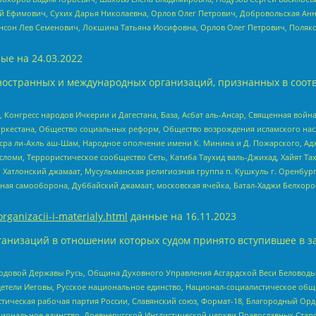
й Ефимович, Сухих Дарья Николаевна, Орлов Олег Петрович, Добровольская Анн
нсон Лев Семенович, Локшина Татьяна Иосифовна, Орлов Олег Петрович, Поляк
ые на
24.03.2022
ностранных и международных организаций, признанных в соотв
нгресс народов Ичкерии и Дагестана, База, Асбат аль-Ансар, Священная война,
уркестана, Общество социальных реформ, Общество возрождения исламского насл
Нусра ли-Ахль аш-Шам, Народное ополчение имени К. Минина и Д. Пожарского, Ад
сломи, Террористическое сообщество Сеть, Катиба Таухид валь-Джихад, Хайят Тах
, Хатлонский джамаат, Мусульманская религиозная группа п. Кушкуль г. Оренбу
ная самооборона, Дуббайский джамаат, московская ячейка, Батал-Хаджи Белхор
organizacii-i-materialy.html
данные на
16.11.2023
анизаций в отношении которых судом принято вступившее в з
 Родовой Державы Русь, Община Духовного Управления Асгардской Веси Беловод
детели Иеговы, Русское национальное единство, Национал-социалистическое об
истическая рабочая партия России, Славянский союз, Формат-18, Благородный Ор
ациональное единство, Древнерусской Инглистической церкви Православных Ста