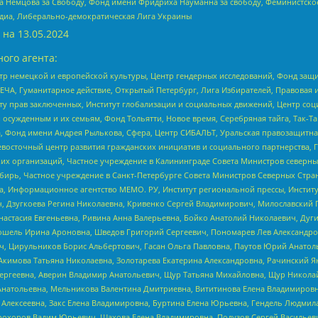
 Немцова за Свободу, Фонд имени Фридриха Науманна за свободу, Феминистско
медиа, Либерально-демократическая Лига Украины
 на
13.05.2024
ого агента:
р немецкой и европейской культуры, Центр гендерных исследований, Фонд защи
ЧА, Гуманитарное действие, Открытый Петербург, Лига Избирателей, Правовая 
иту прав заключенных, Институт глобализации и социальных движений, Центр 
ужденным и их семьям, Фонд Тольятти, Новое время, Серебряная тайга, Так-Так-
, Фонд имени Андрея Рылькова, Сфера, Центр СИБАЛЬТ, Уральская правозащитна
невосточный центр развития гражданских инициатив и социального партнерства, 
 организаций, Частное учреждение в Калининграде Совета Министров северных 
бирь, Частное учреждение в Санкт-Петербурге Совета Министров Северных Стра
а, Информационное агентство МЕМО. РУ, Институт региональной прессы, Инсти
ч, Дзугкоева Регина Николаевна, Кривенко Сергей Владимирович, Милославски
настасия Евгеньевна, Ривина Анна Валерьевна, Бойко Анатолий Николаевич, Дуг
ошель Ирина Ароновна, Шведов Григорий Сергеевич, Пономарев Лев Александро
ч, Цирульников Борис Альбертович, Гасан Ольга Павловна, Паутов Юрий Анато
Акимова Татьяна Николаевна, Золотарева Екатерина Александровна, Рачинский Я
Сергеевна, Аверин Владимир Анатольевич, Щур Татьяна Михайловна, Щур Никола
Анатольевна, Мельникова Валентина Дмитриевна, Вититинова Елена Владимировн
 Алексеевна, Закс Елена Владимировна, Буртина Елена Юрьевна, Гендель Людмил
рохоров Вадим Юрьевич, Шахова Елена Владимировна, Подузов Сергей Васильеви