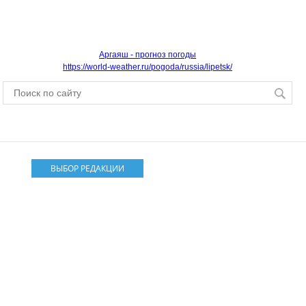
Аргаяш - прогноз погоды
https://world-weather.ru/pogoda/russia/lipetsk/
ВЫБОР РЕДАКЦИИ