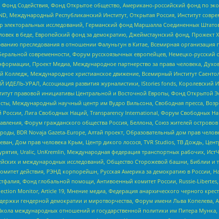
 Фонд Содействия, Фонд Открытое общество, Американо-российский фонд по э
 Международный Республиканский Институт, Открытая Россия, Институт совре
р электоральных исследований, Германский фонд Маршалла Соединенных Штатов
еловек в беде, Европейский фонд за демократию, Джеймстаунский фонд, Прожект
дованию преследования в отношении Фалуньгун в Китае, Всемирная организация 
беральной современности, Форум русскоязычных европейцев, Немецко-русский о
формации, Проект Медиа, Международное партнерство за права человека, Духов
 Колледж, Международное христианское движение, Всемирный Институт Саентол
 ИДЕЛЬ-УРАЛ, Ассоциация развития журналистики, IStories fonds, Королевск
r, Институт правовой инициативы Центральной и Восточной Европы, Фонд Открытой Э
ты, Международный научный центр им Вудро Вильсона, Свободная пресса, Возро
России, Лига Свободных Наций, Transparеncy International, Форум Свободных Н
правления, Форум гражданского общества Россия, Беллона, Союз жителей острово
роды, BDR Novaja Gazeta-Europe, Алтай проект, Образовательный дом прав челов
еван, Дом прав человека Крым, Центр дикого лосося, TVR Studios, ТВ Дождь, Це
урятия, Uralic, UnKremlin, Международная федерация транспортных рабочих, Ист
ейских и международных исследований, Общество Сторожевой башни, Библии и тр
омитет действия, РЭНД корпорейшн, Русская Америка за демократию в России, Н
фалия, Фонд глобальной помощи, Антивоенный комитет России, Russie-Libertes, L
lection Monitor, Article 19, Мнение медиа, Федерация анархического черного кр
и гендерной демократии и миротворчества, Форум имени Льва Копелева, American C
г, Школа международных отношений и государственной политики им Питера Мунка