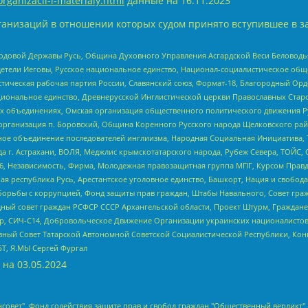
organizacii-i-materialy.html
данные на
16.11.2023
анизаций в отношении которых судом принято вступившее в з
 Родовой Державы Русь, Община Духовного Управления Асгардской Веси Беловод
детели Иеговы, Русское национальное единство, Национал-социалистическое об
истическая рабочая партия России, Славянский союз, Формат-18, Благородный Ор
ациональное единство, Древнерусской Инглистической церкви Православных Ста
ных объединениях, Омская организация общественного политического движения Р
рганизация п. Боровский, Община Коренного Русского народа Щелковского район
гиозное объединение последователей инглиизма, Народная Социальная Инициатива,
 г. Астрахани, ВОЛЯ, Меджлис крымскотатарского народа, Рубеж Севера, ТОЙС, 
6, Независимость, Фирма, Молодежная правозащитная группа МПГ, Курсом Правд
ая республика Русь, Арестантское уголовное единство, Башкорт, Нация и свобода,
орьбы с коррупцией, Фонд защиты прав граждан, Штабы Навального, Совет гражд
ный совет граждан РСФСР СССР Архангельской области, Проект Штурм, Граждане 
tsApp, СИЧ-С14, Добровольческое Движение Организации украинских националисто
ный Совет Татарской Автономной Советской Социалистической Республики, Кон
БТ, Я.МЫ Сергей Фургал
 на
03.05.2024
мная некоммерческая организация "Центр по работе с проблемой насилия "НАСИЛИЮ.НЕТ", Межрегиональный профессиональный союз работников здравоохранения "Альянс врачей", Юридическое лицо, зарегистрированное в Латвийской Республике, SIA "Medusa Project" (регистрационный номер 40103797863, дата регистрации 10.06.2014), Некоммерческая организация "Фонд по борьбе с коррупцией", Автономная некоммерческая организация "Институт права и публичной политики", Баданин Роман Сергеевич, Гликин Максим Александрович, Железнова Мария Михайловна, Лукьянова Юлия Сергеевна, Маетная Елизавета Витальевна, Маняхин Петр Борисович, Чуракова Ольга Владимировна, Ярош Юлия Петровна, Юридическое лицо "The Insider SIA", зарегистрированное в Риге, Латвийская Республика (дата регистрации 26.06.2015), являющееся администратором доменного имени интернет-издания "The Insider SIA", https://theins.ru, Постернак Алексей Евгеньевич, Рубин Михаил Аркадьевич, Анин Роман Александрович, Юридическое лицо Istories fonds, зарегистрированное в Латвийской Республике (регистрационный номер 50008295751, дата регистрации 24.02.2020), Великовский Дмитрий Александрович, Долинина Ирина Николаевна, Мароховская Алеся Алексеевна, Шлейнов Роман Юрьевич, Шмагун Олеся Валентиновна, Общество с ограниченной ответственностью "Альтаир 2021", Общество с ограниченной ответственностью "Вега 2021", Общество с ограниченной ответственностью "Главный редактор 2021", Общество с ограниченной ответственностью "Ромашки монолит", Важенков Артем Валерьевич, Ивановская областная общественная организация "Центр гендерных исследований", Гурман Юрий Альбертович, Медиапроект "ОВД-Инфо", Егоров Владимир Владимирович, Жилинский Владимир Александрович, Общество с ограниченной ответственностью "ЗП", Иванова София Юрьевна, Карезина Инна Павловна, Кильтау Екатерина Викторовна, Петров Алексей Викторович, Пискунов Сергей Евгеньевич, Смирнов Сергей Сергеевич, Тихонов Михаил Сергеевич, Общество с ограниченной ответственностью "ЖУРНАЛИСТ-ИНОСТРАННЫЙ АГЕНТ", Арапова Галина Юрьевна, Вольтская Татьяна Анатольевна, Американская компания "Mason G.E.S. Anonymous Foundation" (США), являющаяся владельцем интернет-издания https://mnews.world/, Компания "Stichting Bellingcat", зарегистрированная в Нидерландах (дата регистрации 11.07.2018), Захаров Андрей Вячеславович, Клепиковская Екатерина Дмитриевна, Общество с ограниченной ответственностью "МЕМО", Перл Роман Александрович, Симонов Евгений Алексеевич, Соловьева Елена Анатольевна, Сотников Даниил Владимирович, Сурначева Елизавета Дмитриевна, Автономная некоммерческая организация по защите прав человека и информированию населения "Якутия – Наше Мнение", Общество с ограниченной ответственностью "Москоу диджитал медиа", с 26.01.2023 Общество с ограниченной ответственностью "Чайка Белые сады", Ветошкина Валерия Валерьевна, Заговора Максим Александрович, Межрегиональное общественное движение "Российская ЛГБТ - сеть", Оленичев Максим Владимирович, Павлов Иван Юрьевич, Скворцова Елена Сергеевна, Общество с ограниченной ответственностью "Как бы инагент", Кочетков Игорь Викторович, Общество с ограниченной ответственностью "Честные выборы", Еланчик Олег Александрович, Общество с ограниченной ответственностью "Нобелевский призыв", Гималова Регина Эмилевна, Григорьев Андрей Валерьевич, Григорьева Алина Александровна, Ассоциация по содействию защите прав призывников, альтернативнослужащих и военнослужащих "Правозащитная группа "Гражданин.Армия.Право", Хисамова Регина Фаритовна, Автономная некоммерческая организация по реализации социально-правовых программ "Лилит", Дальн