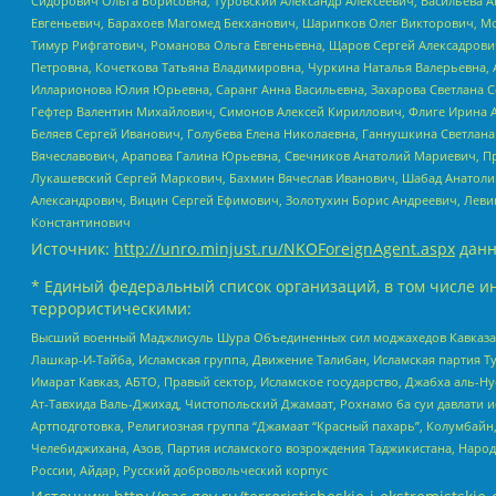
Сидорович Ольга Борисовна, Туровский Александр Алексеевич, Васильева А
Евгеньевич, Барахоев Магомед Бекханович, Шарипков Олег Викторович, М
Тимур Рифгатович, Романова Ольга Евгеньевна, Щаров Сергей Алексадрови
Петровна, Кочеткова Татьяна Владимировна, Чуркина Наталья Валерьевна, 
Илларионова Юлия Юрьевна, Саранг Анна Васильевна, Захарова Светлана 
Гефтер Валентин Михайлович, Симонов Алексей Кириллович, Флиге Ирина 
Беляев Сергей Иванович, Голубева Елена Николаевна, Ганнушкина Светлана
Вячеславович, Арапова Галина Юрьевна, Свечников Анатолий Мариевич, П
Лукашевский Сергей Маркович, Бахмин Вячеслав Иванович, Шабад Анатоли
Александрович, Вицин Сергей Ефимович, Золотухин Борис Андреевич, Леви
Константинович
Источник:
http://unro.minjust.ru/NKOForeignAgent.aspx
данн
* Единый федеральный список организаций, в том числе и
террористическими:
Высший военный Маджлисуль Шура Объединенных сил моджахедов Кавказа, Ко
Лашкар-И-Тайба, Исламская группа, Движение Талибан, Исламская партия Т
Имарат Кавказ, АБТО, Правый сектор, Исламское государство, Джабха аль-
Ат-Тавхида Валь-Джихад, Чистопольский Джамаат, Рохнамо ба суи давлати и
Артподготовка, Религиозная группа “Джамаат “Красный пахарь”, Колумбайн
Челебиджихана, Азов, Партия исламского возрождения Таджикистана, Народ
России, Айдар, Русский добровольческий корпус