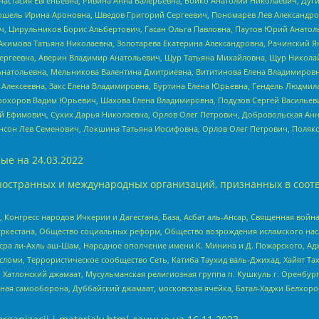
настасия Евгеньевна, Ривина Анна Валерьевна, Бойко Анатолий Николаевич, Дуг
ошель Ирина Ароновна, Шведов Григорий Сергеевич, Пономарев Лев Александро
ч, Цирульников Борис Альбертович, Гасан Ольга Павловна, Паутов Юрий Анато
Акимова Татьяна Николаевна, Золотарева Екатерина Александровна, Рачинский Я
Сергеевна, Аверин Владимир Анатольевич, Щур Татьяна Михайловна, Щур Никола
Анатольевна, Мельникова Валентина Дмитриевна, Вититинова Елена Владимировн
 Алексеевна, Закс Елена Владимировна, Буртина Елена Юрьевна, Гендель Людмил
рохоров Вадим Юрьевич, Шахова Елена Владимировна, Подузов Сергей Васильеви
й Ефимович, Сухих Дарья Николаевна, Орлов Олег Петрович, Добровольская Анн
нсон Лев Семенович, Локшина Татьяна Иосифовна, Орлов Олег Петрович, Поляк
ые на
24.03.2022
ностранных и международных организаций, признанных в соотв
нгресс народов Ичкерии и Дагестана, База, Асбат аль-Ансар, Священная война,
уркестана, Общество социальных реформ, Общество возрождения исламского насл
Нусра ли-Ахль аш-Шам, Народное ополчение имени К. Минина и Д. Пожарского, Ад
сломи, Террористическое сообщество Сеть, Катиба Таухид валь-Джихад, Хайят Тах
, Хатлонский джамаат, Мусульманская религиозная группа п. Кушкуль г. Оренбу
ная самооборона, Дуббайский джамаат, московская ячейка, Батал-Хаджи Белхор