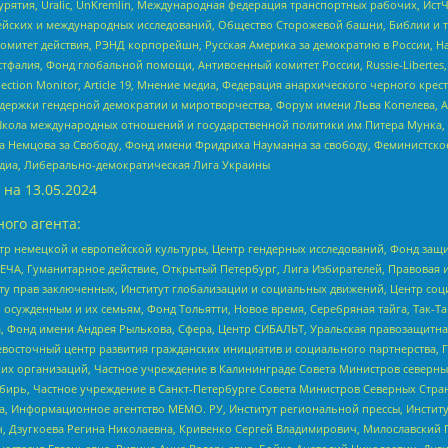
урятия, Uralic, UnKremlin, Международная федерация транспортных рабочих, Ист
ейских и международных исследований, Общество Сторожевой башни, Библии и тр
омитет действия, РЭНД корпорейшн, Русская Америка за демократию в России, Н
фалия, Фонд глобальной помощи, Антивоенный комитет России, Russie-Libertes, L
lection Monitor, Article 19, Мнение медиа, Федерация анархического черного кр
и гендерной демократии и миротворчества, Форум имени Льва Копелева, American C
г, Школа международных отношений и государственной политики им Питера Мунка
 Немцова за Свободу, Фонд имени Фридриха Науманна за свободу, Феминистско
медиа, Либерально-демократическая Лига Украины
 на
13.05.2024
ого агента:
р немецкой и европейской культуры, Центр гендерных исследований, Фонд защи
ЧА, Гуманитарное действие, Открытый Петербург, Лига Избирателей, Правовая 
иту прав заключенных, Институт глобализации и социальных движений, Центр 
ужденным и их семьям, Фонд Тольятти, Новое время, Серебряная тайга, Так-Так-
, Фонд имени Андрея Рылькова, Сфера, Центр СИБАЛЬТ, Уральская правозащитна
невосточный центр развития гражданских инициатив и социального партнерства, 
 организаций, Частное учреждение в Калининграде Совета Министров северных 
бирь, Частное учреждение в Санкт-Петербурге Совета Министров Северных Стра
а, Информационное агентство МЕМО. РУ, Институт региональной прессы, Инсти
ч, Дзугкоева Регина Николаевна, Кривенко Сергей Владимирович, Милославски