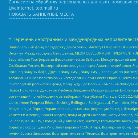
Согласие на обработку персональных данных с помощью се
LiveInternet, top.mail.ru
ПОКАЗАТЬ БАННЕРНЫЕ МЕСТА
* Перечень иностранных и международных неправительств
Национальный фонд в поддержку демократии, Институт Открытое Общество
Институт Международных Отношений, MEDIA DEVELOPMENT INVESTMENT FUND,
Европейская Платформа за Демократические Выборы, Международный цент
Свободная Россия, Всемирный конгресс украинцев, Атлантический совет, Ч
органов, Фалунь Дафа, Друзья Фалуньгун, Фалуньгун, Коалиция по рассле
Ассоциация школ политических исследований при Совете Европы, Центр ли
Оксфордский российский фонд, Фонд Будущее России, Компания свободы ин
Новое Поколение, Духовное Учебное Заведение Международный Библейский
организаций по наблюдению за выборами, Республика Польша, СВОБОДНЫЙ
Фонд имени Генриха Бёлля, Stichting Bellingcat, Bellingcat Ltd, The Inside
Макдональда-Лорье, Украинская национальная федерация Канады, Декабрис
комитет в Швеции, Проект Медуза, Фонд Андрея Сахарова, Форум свободной 
Solidarus, КрымSOS, Свободный университет, Институт государственного у
борьбы с коррупцией Инк, Завет церквей TCCN, Агора, Всемирный фонд при
имени Бориса Звозскова, Дом прав человека Тбилиси, Дом прав человека Ер