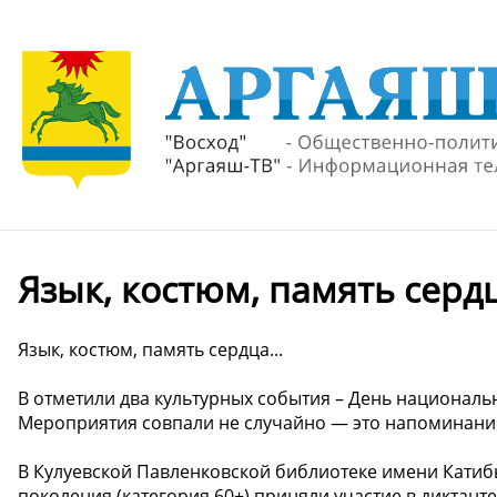
Язык, костюм, память сердц
Язык, костюм, память сердца...
В отметили два культурных события – День национал
Мероприятия совпали не случайно — это напоминание 
В Кулуевской Павленковской библиотеке имени Катиб
поколения (категория 60+) приняли участие в диктанте