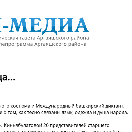
а...
ьного костюма и Международный башкирский диктант.
о том, как тесно связаны язык, одежда и душа народа.
ы Киньябулатовой 20 представителей старшего
, придя в традиционных нарядах. Текст диктанта был