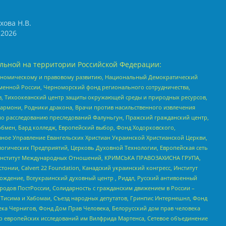
хова Н.В.
2026
льной на территории Российской Федерации:
кономическому и правовому развитию, Национальный Демократический
менной России, Черноморский фонд регионального сотрудничества,
, Тихоокеанский центр защиты окружающей среды и природных ресурсов,
 Хармони, Родники дракона, Врачи против насильственного извлечения
по расследованию преследований Фалуньгун, Пражский гражданский центр,
бмен, Бард колледж, Европейский выбор, Фонд Ходорковского,
ное Управление Евангельских Христиан Украинской Христианской Церкви,
огических Предприятий, Церковь Духовной Технологии, Европейская сеть
ий Институт Международных Отношений, КРИМСЬКА ПРАВОЗАХИСНА ГРУПА,
стонии, Calvert 22 Foundation, Канадский украинский конгресс, Институт
ждение, Всеукраинский духовный центр , Риддл, Русский антивоенный
ародов ПостРоссии, Солидарность с гражданским движением в России –
в Тисима и Хабомаи, Съезд народных депутатов, Гринпис Интернешнл, Фонд
ека Чернигов, Фонд Дом Прав Человека, Белорусский дом прав человека
нтр европейских исследований им Вилфрида Мартенса, Сетевое объединение