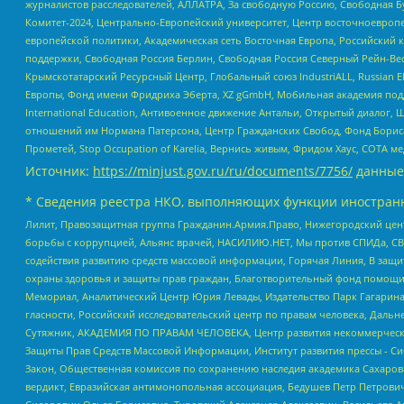
журналистов расследователей, АЛЛАТРА, За свободную Россию, Свободная Б
Комитет-2024, Центрально-Европейский университет, Центр восточноевроп
европейской политики, Академическая сеть Восточная Европа, Российский к
поддержки, Свободная Россия Берлин, Свободная Россия Северный Рейн-Вест
Крымскотатарский Ресурсный Центр, Глобальный союз IndustriALL, Russian E
Европы, Фонд имени Фридриха Эберта, XZ gGmbH, Мобильная академия поддержк
International Education, Антивоенное движение Антальи, Открытый диало
отношений им Нормана Патерсона, Центр Гражданских Свобод, Фонд Бориса
Прометей, Stop Occupation of Karelia, Вернись живым, Фридом Хаус, СОТА 
Источник:
https://minjust.gov.ru/ru/documents/7756/
данные
* Сведения реестра НКО, выполняющих функции иностранн
Лилит, Правозащитная группа Гражданин.Армия.Право, Нижегородский цент
борьбы с коррупцией, Альянс врачей, НАСИЛИЮ.НЕТ, Мы против СПИДа, СВЕ
содействия развитию средств массовой информации, Горячая Линия, В защ
охраны здоровья и защиты прав граждан, Благотворительный фонд помощи ос
Мемориал, Аналитический Центр Юрия Левады, Издательство Парк Гагарина
гласности, Российский исследовательский центр по правам человека, Даль
Сутяжник, АКАДЕМИЯ ПО ПРАВАМ ЧЕЛОВЕКА, Центр развития некоммерческих
Защиты Прав Средств Массовой Информации, Институт развития прессы - Си
Закон, Общественная комиссия по сохранению наследия академика Сахаров
вердикт, Евразийская антимонопольная ассоциация, Бедушев Петр Петрови