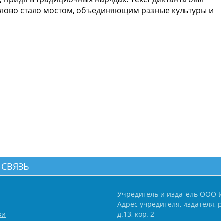
слово стало мостом, объединяющим разные культуры и
 СВЯЗЬ
Учредитель и издатель ООО 
Адрес учредителя, издателя, р
зи
д.13, кор. 2