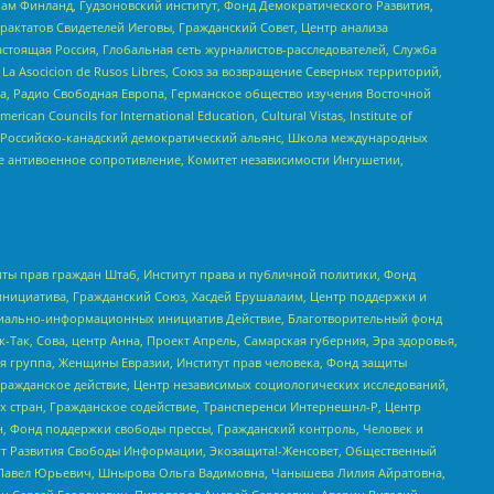
Чам Финланд, Гудзоновский институт, Фонд Демократического Развития,
актатов Свидетелей Иеговы, Гражданский Совет, Центр анализа
астоящая Россия, Глобальная сеть журналистов-расследователей, Служба
a Asocicion de Rusos Libres, Союз за возвращение Северных территорий,
еста, Радио Свободная Европа, Германское общество изучения Восточной
ouncils for International Education, Cultural Vistas, Institute of
, Российско-канадский демократический альянс, Школа международных
е антивоенное сопротивление, Комитет независимости Ингушетии,
ты прав граждан Штаб, Институт права и публичной политики, Фонд
инициатива, Гражданский Союз, Хасдей Ерушалаим, Центр поддержки и
социально-информационных инициатив Действие, Благотворительный фонд
Так, Сова, центр Анна, Проект Апрель, Самарская губерния, Эра здоровья,
я группа, Женщины Евразии, Институт прав человека, Фонд защиты
Гражданское действие, Центр независимых социологических исследований,
стран, Гражданское содействие, Трансперенси Интернешнл-Р, Центр
н, Фонд поддержки свободы прессы, Гражданский контроль, Человек и
тут Развития Свободы Информации, Экозащита!-Женсовет, Общественный
й Павел Юрьевич, Шнырова Ольга Вадимовна, Чанышева Лилия Айратовна,