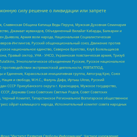
аконную силу решение о ликвидации или запрете
ья, Славянская Община Капища Веды Перуна, Мужская Духовная Семинария
щество, Джамаат мувахидов, Объединенный Вилайат Кабарды, Балкарии и
ден Дьявола, Армия воли народа, Национальная Социалистическая
роверов-Инглингов, Русский общенациональный союз, Движение против
усское национальное единство, Северное Братство, Клуб Болельщиков
а, Правый сектор, УНА - УНСО, Украинская повстанческая армия, Тризуб
 TulaSkins, Этнополитическое объединение Русские, Русское национальное
О противодействии экстремистской деятельности, РЕВТАТПОД,
ы и Единения, Каракольская инициативная группа, Автоград Крю, Союз
 Нация и свобода, W.H.С., Фалунь Дафа, Иртыш Ultras, Русский
ан СССР Прикубанского округа г. Краснодара, Мужское государство,
СССР, Держава Союз Советских Светлых Родов, Совет Советских
в, Черный Комитет, Татарстанское Региональное Всетатарское общественное
гресс ойрат-калмыцкого народа, Исполнительный комитет совета народных
евосточное общественное движение "Маяк", Санкт-Петербургская ЛГБТ-инициативная группа "Выход", Инициативная группа ЛГБТ+ "Реверс", Алексеев Андрей Викторович, Бекбулатова Таисия Львовна, Беляев Иван Михайлович, Владыкина Елена Сергеевна, Гельман Марат Александрович, Никульшина Вероника Юрьевна, Толоконникова Надежда Андреевна, Шендерович Виктор Анатольевич, Общество с ограниченной ответственностью "Данное сообщение", Общество с ограниченной ответственностью Издательский дом "Новая глава", Айнбиндер Александра Александровна, Московский комьюнити-центр для ЛГБТ+инициатив, Благотворительный фонд развития филантропии, Deutsche Welle (Германия, Kurt-Schumacher-Strasse 3, 53113 Bonn), Борзунова Мария Михайловна, Воробьев Виктор Викторович, Голубева Анна Львовна, Константинова Алла Михайловна, Малкова Ирина Владимировна, Мурадов Мурад Абдулгалимович, Осетинская Елизавета Николаевна, Понасенков Евгений Николаевич, Ганапольский Матвей Юрьевич, Киселев Евгений Алексеевич, Борухович Ирина Григорьевна, Дремин Иван Тимофеевич, Дубровский Дмитрий Викторович, Красноярская региональная общественная организация поддержки и развития альтернативных образовательных технологий и межкультурных коммуникаций "ИНТЕРРА", Маяковская Екатерина Алексеевна, Фейгин Марк Захарович, Филимонов Андрей Викторович, Дзугкоева Регина Николаевна, Доброхотов Роман Александрович, Дудь Юрий Александрович, Елкин Сергей Владимирович, Кругликов Кирилл Игоревич, Сабунаева Мария Леонидовна, Семенов Алексей Владимирович, Шаинян Карен Багратович, Шульман Екатерина Михайловна, Асафьев Артур Валерьевич, Вахштайн Виктор Семенович, Венедиктов Алексей Алексеевич, Лушникова Екатерина Евгеньевна, Волков Леонид Михайлович, Невзоров Александр Глебович, Пархоменко Сергей Борисович, Сироткин Ярослав Николаевич, Кара-Мурза Владимир Владимирович, Баранова Наталья Владимировна, Гозман Леонид Яковлевич, Кагарлицкий Борис Юльевич, Климарев Михаил Валерьевич, Милов Владимир Станиславович, Автономная некоммерческая организация Краснодарский центр современного искусства "Типография", Моргенштерн Алишер Тагирович, Соболь Любовь Эдуардовна, Общество с ограниченной ответственностью "ЛИЗА НОРМ", Каспаров Гарри Кимович, Ходорковский Михаил Борисович, Общество с ограниченной ответственностью "Апрельские тезисы", Данилович Ирина Брониславовна, Кашин Олег Владимирович, Петров Николай Владимирович, Пивоваров Алексей Владимирович, Соколов Михаил Владимирович, Цветкова Юлия Владимировна, Чичваркин Евгений Александрович, Комитет против пыток/Команда против пыток, Общество с ограниченной ответственностью "Первый научный", Общество с ограниченной ответственностью "Вертолет и ко", Белоцерковская Вероника Борисовна, Кац Максим Евгеньевич, Лазарева Татьяна Юрьевна, Шаведдинов Руслан Табризович, Яшин Илья Валерьевич, Общество с ограниченной ответственностью "Иноагент ААВ", Алешковский Дмитрий Петрович, Альбац Евгения Марковна, Быков Дмитрий Львович, Галямина Юлия Евгеньевна, Лойко Сергей Леонидович, Мартынов Кирилл Константинович, Медведев Сергей Александрович, Крашенинников Федор Геннадиевич, Гордеева Катерина Вл