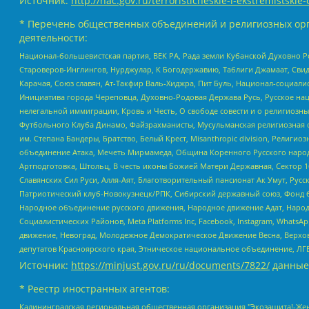
Источник:
http://nac.gov.ru/terroristicheskie-i-ekstremistskie-
* Перечень общественных объединений и религиозных орг
деятельности:
Национал-большевистская партия, ВЕК РА, Рада земли Кубанской Духовно
Староверов-Инглингов, Нурджулар, К Богодержавию, Таблиги Джамаат, Сви
Карачая, Союз славян, Ат-Такфир Валь-Хиджра, Пит Буль, Национал-социал
Инициатива города Череповца, Духовно-Родовая Держава Русь, Русское н
нелегальной иммиграции, Кровь и Честь, О свободе совести и о религиоз
Футбольного Клуба Динамо, Файзрахманисты, Мусульманская религиозная о
им. Степана Бандеры, Братство, Белый Крест, Misanthropic division, Рели
объединение Атака, Мечеть Мирмамеда, Община Коренного Русского народа
Артподготовка, Штольц, В честь иконы Божией Матери Державная, Сектор 1
Славянских Сил Руси, Алля-Аят, Благотворительный пансионат Ак Умут, Русск
Патриотический клуб-Новокузнецк/РПК, Сибирский державный союз, Фонд б
Народное объединение русского движения, Народное движение Адат, Народ
Социалистических Районов, Meta Platforms Inc, Facebook, Instagram, Wha
движение, Невоград, Молодежное Демократическое Движение Весна, Верхов
депутатов Красноярского края, Этническое национальное объединение, ЛГ
Источник:
https://minjust.gov.ru/ru/documents/7822/
данные
* Реестр иностранных агентов:
Калининградская региональная общественная организация "Экозащита!-Женсовет", Фонд содействия защите прав и свобод граждан "Общественный вердикт", Фонд "Институт Развития Свободы Информации", Частное учреждение "Информационное агентство МЕМО. РУ", Региональная общественная организация "Общественная комиссия по сохранению наследия академика Сахарова", Фонд поддержки свободы прессы, Санкт-Петербургская общественная правозащитная организация "Гражданский контроль", Межрегиональная общественная организация "Информационно-просветительский центр "Мемориал", Региональный Фонд "Центр Защиты Прав Средств Массовой Информации", с 05.12.2023 Фонд "Центр Защиты Прав Средств массовой информации", Региональная общественная благотворительная организация помощи беженцам и мигрантам "Гражданское содействие", Негосударственное образовательное учреждение дополнительного профессионального образования (повышение квалификации) специалистов "АКАДЕМИЯ ПО ПРАВАМ ЧЕЛОВЕКА", Свердловская региональная общественная организация "Сутяжник", Автономная некоммерческая организация "Центр независимых социологических исследований", Союз общественных объединений "Российский исследовательский центр по правам человека", Региональное общественное учреждение научно-информационный центр "МЕМОРИАЛ", Некоммерческая организация "Фонд защиты гласности", Автономная некоммерческая организация "Институт прав человека", Городская общественная организация "Екатеринбургское общество "МЕМОРИАЛ", Городская общественная организация "Рязанское историко-просветительское и правозащитное общество "Мемориал" (Рязанский Мемориал), Челябинский региональный орган общественной самодеятельности – женское общественное объединение "Женщины Евразии", Челябинский региональный орган общественной самодеятельности "Уральская правозащитная группа", Фонд содействия защите здоровья и социальной справедливости имени Андрея Рылькова, Автономная Некоммерческая Организация "Аналитический Центр Юрия Левады", Автономная некоммерческая организация социальной поддержки населения "Проект Апрель", Региональная общественная организация помощи женщинам и детям, находящимся в кризисной ситуации "Информационно-методический центр "Анна", Фонд содействия развитию массовых коммуникаций и правовому просвещению "Так-так-Так", Фонд содействия устойчивому развитию "Серебряная тайга", Свердловский региональный общественный фонд социальных проектов "Новое время", "Idel.Реалии", Кавказ.Реалии, Крым.Реалии, Телеканал Настоящее Время, Татаро-башкирская служба Радио Свобода (Azatliq Radiosi), Радио Свободная Европа/Радио Свобода (PCE/PC), "Сибирь.Реалии", "Фактограф", Благотворительный фонд помощи осужденным и их семьям, Автономная некоммерческая организация "Институт глобализации и социальных движений", Фонд "В защиту прав заключенных", Частное учреждение "Центр поддержки и содействия развитию средств массовой информации", Пензенский региональный общественный благотворительный фонд "Гражданский союз", "Север.Реалии", Некоммерческая организация Фонд "Правовая инициатива", Общество с ограниченной ответственностью "Радио Свободная Европа/Радио Свобода", Чешское информационное агентство "MEDIUM-ORIENT", Красноярская региональная общественная организация "Мы против СПИДа", Камалягин Денис Николаевич, Маркелов Сергей Евгеньевич, Пономарев Лев Александрович, Савицкая Людмила Алексеевна, Автоно