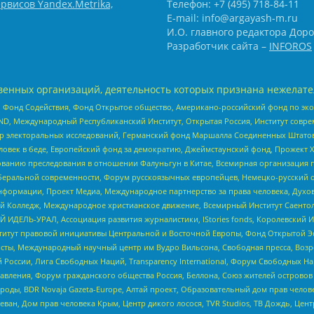
рвисов Yandex.Metrika,
Телефон: +7 (495) 718-84-11
E-mail: info@argayash-m.ru
И.О. главного редактора Доро
Разработчик сайта –
INFOROS
енных организаций, деятельность которых признана нежелате
 Фонд Содействия, Фонд Открытое общество, Американо-российский фонд по э
 Международный Республиканский Институт, Открытая Россия, Институт совре
р электоральных исследований, Германский фонд Маршалла Соединенных Штатов
еловек в беде, Европейский фонд за демократию, Джеймстаунский фонд, Прожект
дованию преследования в отношении Фалуньгун в Китае, Всемирная организация 
беральной современности, Форум русскоязычных европейцев, Немецко-русский о
формации, Проект Медиа, Международное партнерство за права человека, Духов
 Колледж, Международное христианское движение, Всемирный Институт Саентол
 ИДЕЛЬ-УРАЛ, Ассоциация развития журналистики, IStories fonds, Королевск
r, Институт правовой инициативы Центральной и Восточной Европы, Фонд Открытой Э
ты, Международный научный центр им Вудро Вильсона, Свободная пресса, Возро
России, Лига Свободных Наций, Transparеncy International, Форум Свободных Н
правления, Форум гражданского общества Россия, Беллона, Союз жителей острово
роды, BDR Novaja Gazeta-Europe, Алтай проект, Образовательный дом прав челов
еван, Дом прав человека Крым, Центр дикого лосося, TVR Studios, ТВ Дождь, Це