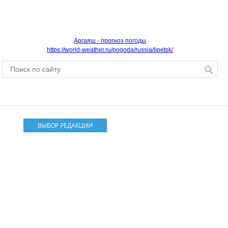
Аргаяш - прогноз погоды
https://world-weather.ru/pogoda/russia/lipetsk/
ВЫБОР РЕДАКЦИИ