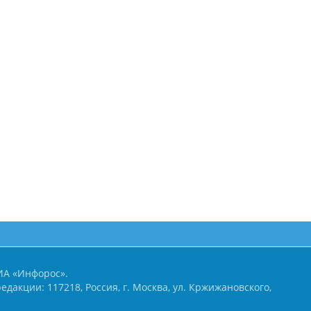
ИА «Инфорос».
едакции: 117218, Россия, г. Москва, ул. Кржижановского,