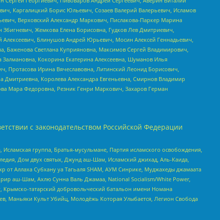
ин Сергей Георгиевич, Пивоваров Андрей Сергеевич, Аверин Виталий
вич, Каргалицкий Борис Юльевич, Созаев Валерий Валерьевич, Исламов
льевич, Верховский Александр Маркович, Пислакова-Паркер Марина
н Збигневич, Жемкова Елена Борисовна, Гудков Лев Дмитриевич,
й Алексеевич, Блинушов Андрей Юрьевич, Мосин Алексей Геннадьевич,
а, Баженова Светлана Куприяновна, Максимов Сергей Владимирович,
а Залмановна, Кокорина Екатерина Алексеевна, Шуманов Илья
ч, Протасова Ирина Вячеславовна, Литинский Леонид Борисович,
а Дмитриевна, Королева Александра Евгеньевна, Смирнов Владимир
ова Мара Федоровна, Резник Генри Маркович, Захаров Герман
етствии с законодательством Российской Федерации
 Исламская группа, Братья-мусульмане, Партия исламского освобождения,
едия, Дом двух святых, Джунд аш-Шам, Исламский джихад, Аль-Каида,
жр от Аллаха Субхану уа Тагьаля SHAM, АУМ Синрике, Муджахеды джамаата
рир аш-Шам, Ахлю Сунна Валь Джамаа, National Socialism/White Power,
рг, Крымско-татарский добровольческий батальон имени Номана
оев, Маньяки Культ Убийц, Молодёжь Которая Улыбается, Легион Свобода