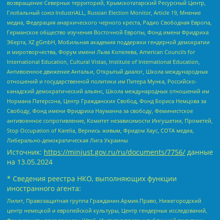
возвращение Северных территорий, Крымскотатарский Ресурсный Центр,
Глобальный союз IndustriALL, Russian Election Monitor, Article 19, Мнение
медиа, Федерация анархического черного креста, Радио Свободная Европа,
Германское общество изучения Восточной Европы, Фонд имени Фридриха
Эберта, XZ gGmbH, Мобильная академия поддержки гендерной демократии
и миротворчества, Форум имени Льва Копелева, American Councils for
International Education, Cultural Vistas, Institute of International Education,
Антивоенное движение Антальи, Открытый диалог, Школа международных
отношений и государственной политики им Питера Мунка, Российско-
канадский демократический альянс, Школа международных отношений им
Нормана Патерсона, Центр Гражданских Свобод, Фонд Бориса Немцова за
Свободу, Фонд имени Фридриха Науманна за свободу, Феминистское
антивоенное сопротивление, Комитет независимости Ингушетии, Прометей,
Stop Occupation of Karelia, Вернись живым, Фридом Хаус, СОТА медиа,
Либерально-демократическая Лига Украины
Источник:
https://minjust.gov.ru/ru/documents/7756/
данные
на
13.05.2024
* Сведения реестра НКО, выполняющих функции
иностранного агента:
Лилит, Правозащитная группа Гражданин.Армия.Право, Нижегородский
центр немецкой и европейской культуры, Центр гендерных исследований,