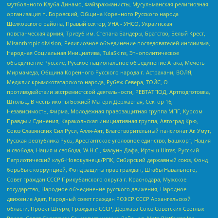
Футбольного Клуба Динамо, Файзрахманисты, Мусульманская религиозная
организация п. Боровский, Община Коренного Русского народа
Щелковского района, Правый сектор, УНА - УНСО, Украинская
повстанческая армия, Тризуб им. Степана Бандеры, Братство, Белый Крест,
Misanthropic division, Религиозное объединение последователей инглиизма,
Народная Социальная Инициатива, TulaSkins, Этнополитическое
объединение Русские, Русское национальное объединение Атака, Мечеть
Мирмамеда, Община Коренного Русского народа г. Астрахани, ВОЛЯ,
Меджлис крымскотатарского народа, Рубеж Севера, ТОЙС, О
противодействии экстремистской деятельности, РЕВТАТПОД, Артподготовка,
Штольц, В честь иконы Божией Матери Державная, Сектор 16,
Независимость, Фирма, Молодежная правозащитная группа МПГ, Курсом
Правды и Единения, Каракольская инициативная группа, Автоград Крю,
Союз Славянских Сил Руси, Алля-Аят, Благотворительный пансионат Ак Умут,
Русская республика Русь, Арестантское уголовное единство, Башкорт, Нация
и свобода, Нация и свобода, W.H.С., Фалунь Дафа, Иртыш Ultras, Русский
Патриотический клуб-Новокузнецк/РПК, Сибирский державный союз, Фонд
борьбы с коррупцией, Фонд защиты прав граждан, Штабы Навального,
Совет граждан СССР Прикубанского округа г. Краснодара, Мужское
государство, Народное объединение русского движения, Народное
движение Адат, Народный совет граждан РСФСР СССР Архангельской
области, Проект Штурм, Граждане СССР, Держава Союз Советских Светлых