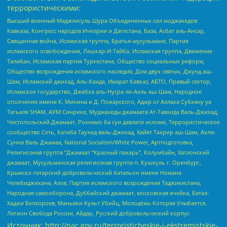
террористическими:
Высший военный Маджлисуль Шура Объединенных сил моджахедов
Кавказа, Конгресс народов Ичкерии и Дагестана, База, Асбат аль-Ансар,
Священная война, Исламская группа, Братья-мусульмане, Партия
исламского освобождения, Лашкар-И-Тайба, Исламская группа, Движение
Талибан, Исламская партия Туркестана, Общество социальных реформ,
Общество возрождения исламского наследия, Дом двух святых, Джунд аш-
Шам, Исламский джихад, Аль-Каида, Имарат Кавказ, АБТО, Правый сектор,
Исламское государство, Джабха аль-Нусра ли-Ахль аш-Шам, Народное
ополчение имени К. Минина и Д. Пожарского, Аджр от Аллаха Субхану уа
Тагьаля SHAM, АУМ Синрике, Муджахеды джамаата Ат-Тавхида Валь-Джихад,
Чистопольский Джамаат, Рохнамо ба суи давлати исломи, Террористическое
сообщество Сеть, Катиба Таухид валь-Джихад, Хайят Тахрир аш-Шам, Ахлю
Сунна Валь Джамаа, National Socialism/White Power, Артподготовка,
Религиозная группа “Джамаат “Красный пахарь”, Колумбайн, Хатлонский
джамаат, Мусульманская религиозная группа п. Кушкуль г. Оренбург,
Крымско-татарский добровольческий батальон имени Номана
Челебиджихана, Азов, Партия исламского возрождения Таджикистана,
Народная самооборона, Дуббайский джамаат, московская ячейка, Батал-
Хаджи Белхороев, Маньяки Культ Убийц, Молодёжь Которая Улыбается,
Легион Свобода России, Айдар, Русский добровольческий корпус
Источник:
http://nac.gov.ru/terroristicheskie-i-ekstremistskie-