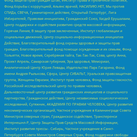
Фонд защиты прав граждан Штаб, Институт права и публичной политики,
Фонд борьбы с коррупцией, Альянс врачей, НАСИЛИЮ.НЕТ, Мы против
СПИДа, СВЕЧА, Гуманитарное действие, Открытый Петербург, Лига
Избирателей, Правовая инициатива, Гражданский Союз, Хасдей Ерушалаим,
Центр поддержки и содействия развитию средств массовой информации,
Горячая Линия, В защиту прав заключенных, Институт глобализации и
социальных движений, Центр социально-информационных инициатив
Действие, Благотворительный фонд охраны здоровья и защиты прав
граждан, Благотворительный фонд помощи осужденным и их семьям, Фонд
Тольятти, Новое время, Серебряная тайга, Так-Так-Так, Сова, центр Анна,
Проект Апрель, Самарская губерния, Эра здоровья, Мемориал,
Аналитический Центр Юрия Левады, Издательство Парк Гагарина, Фонд
имени Андрея Рылькова, Сфера, Центр СИБАЛЬТ, Уральская правозащитная
группа, Женщины Евразии, Институт прав человека, Фонд защиты гласности,
Российский исследовательский центр по правам человека,
Дальневосточный центр развития гражданских инициатив и социального
партнерства, Гражданское действие, Центр независимых социологических
исследований, Сутяжник, АКАДЕМИЯ ПО ПРАВАМ ЧЕЛОВЕКА, Центр развития
некоммерческих организаций, Частное учреждение в Калининграде Совета
Министров северных стран, Гражданское содействие, Трансперенси
Интернешнл-Р, Центр Защиты Прав Средств Массовой Информации,
Институт развития прессы - Сибирь, Частное учреждение в Санкт-
Петербурге Совета Министров Северных Стран, Фонд поддержки свободы