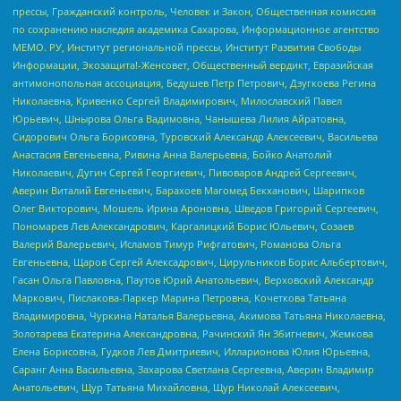
прессы, Гражданский контроль, Человек и Закон, Общественная комиссия
по сохранению наследия академика Сахарова, Информационное агентство
МЕМО. РУ, Институт региональной прессы, Институт Развития Свободы
Информации, Экозащита!-Женсовет, Общественный вердикт, Евразийская
антимонопольная ассоциация, Бедушев Петр Петрович, Дзугкоева Регина
Николаевна, Кривенко Сергей Владимирович, Милославский Павел
Юрьевич, Шнырова Ольга Вадимовна, Чанышева Лилия Айратовна,
Сидорович Ольга Борисовна, Туровский Александр Алексеевич, Васильева
Анастасия Евгеньевна, Ривина Анна Валерьевна, Бойко Анатолий
Николаевич, Дугин Сергей Георгиевич, Пивоваров Андрей Сергеевич,
Аверин Виталий Евгеньевич, Барахоев Магомед Бекханович, Шарипков
Олег Викторович, Мошель Ирина Ароновна, Шведов Григорий Сергеевич,
Пономарев Лев Александрович, Каргалицкий Борис Юльевич, Созаев
Валерий Валерьевич, Исламов Тимур Рифгатович, Романова Ольга
Евгеньевна, Щаров Сергей Алексадрович, Цирульников Борис Альбертович,
Гасан Ольга Павловна, Паутов Юрий Анатольевич, Верховский Александр
Маркович, Пислакова-Паркер Марина Петровна, Кочеткова Татьяна
Владимировна, Чуркина Наталья Валерьевна, Акимова Татьяна Николаевна,
Золотарева Екатерина Александровна, Рачинский Ян Збигневич, Жемкова
Елена Борисовна, Гудков Лев Дмитриевич, Илларионова Юлия Юрьевна,
Саранг Анна Васильевна, Захарова Светлана Сергеевна, Аверин Владимир
Анатольевич, Щур Татьяна Михайловна, Щур Николай Алексеевич,