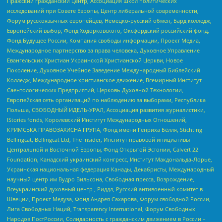
Пражский гражданский центр, Ассоциация школ политических
исследований при Совете Европы, Центр либеральной современности,
Форум русскоязычных европейцев, Немецко-русский обмен, Бард колледж,
Европейский выбор, Фонд Ходорковского, Оксфордский российский фонд,
Фонд Будущее России, Компания свободы информации, Проект Медиа,
Международное партнерство за права человека, Духовное Управление
Евангельских Христиан Украинской Христианской Церкви, Новое
Поколение, Духовное Учебное Заведение Международный Библейский
Колледж, Международное христианское движение, Всемирный Институт
Саентологических Предприятий, Церковь Духовной Технологии,
Европейская сеть организаций по наблюдению за выборами, Республика
Польша, СВОБОДНЫЙ ИДЕЛЬ-УРАЛ, Ассоциация развития журналистики,
IStories fonds, Королевский Институт Международных Отношений,
КРИМСЬКА ПРАВОЗАХИСНА ГРУПА, Фонд имени Генриха Бёлля, Stichting
Bellingcat, Bellingcat Ltd, The Insider, Институт правовой инициативы
Центральной и Восточной Европы, Фонд Открытой Эстонии, Calvert 22
Foundation, Канадский украинский конгресс, Институт Макдональда-Лорье,
Украинская национальная федерация Канады, Декабристы, Международный
научный центр им Вудро Вильсона, Свободная пресса, Возрождение,
Всеукраинский духовный центр , Риддл, Русский антивоенный комитет в
Швеции, Проект Медуза, Фонд Андрея Сахарова, Форум свободной России,
Лига Свободных Наций, Transparеncy International, Форум Свободных
Народов ПостРоссии, Солидарность с гражданским движением в России –