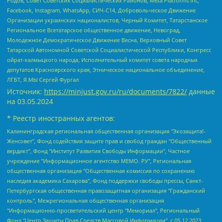
Родов, Совет Советских Социалистических Районов, Meta Platforms Inc,
Facebook, Instagram, WhatsApp, СИЧ-С14, Добровольческое Движение
Организации украинских националистов, Черный Комитет, Татарстанское
Региональное Всетатарское общественное движение, Невоград,
Молодежное Демократическое Движение Весна, Верховный Совет
Татарской Автономной Советской Социалистической Республики, Конгресс
ойрат-калмыцкого народа, Исполнительный комитет совета народных
депутатов Красноярского края, Этническое национальное объединение,
ЛГБТ, Я.МЫ Сергей Фургал
Источник:
https://minjust.gov.ru/ru/documents/7822/
данные
на
03.05.2024
* Реестр иностранных агентов:
Калининградская региональная общественная организация "Экозащита!-Женсовет", Фонд содействия защите прав и свобод граждан "Общественный вердикт", Фонд "Институт Развития Свободы Информации", Частное учреждение "Информационное агентство МЕМО. РУ", Региональная общественная организация "Общественная комиссия по сохранению наследия академика Сахарова", Фонд поддержки свободы прессы, Санкт-Петербургская общественная правозащитная организация "Гражданский контроль", Межрегиональная общественная организация "Информационно-просветительский центр "Мемориал", Региональный Фонд "Центр Защиты Прав Средств Массовой Информации", с 05.12.2023 Фонд "Центр Защиты Прав Средств массовой информации", Региональная общественная благотворительная организация помощи беженцам и мигрантам "Гражданское содействие", Негосударственное образовательное учреждение дополнительного профессионального образования (повышение квалификации) специалистов "АКАДЕМИЯ ПО ПРАВАМ ЧЕЛОВЕКА", Свердловская региональная общественная организация "Сутяжник", Автономная некоммерческая организация "Центр независимых социологических исследований", Союз общественных объединений "Российский исследовательский центр по правам человека", Региональное общественное учреждение научно-информационный центр "МЕМОРИАЛ", Некоммерческая организация "Фонд защиты гласности", Автономная некоммерческая организация "Институт прав человека", Городская общественная организация "Екатеринбургское общество "МЕМОРИАЛ", Городская общественная организация "Рязанское историко-просветительское и правозащитное общество "Мемориал" (Рязанский Мемориал), Челябинский региональный орган общественной самодеятельности – женское общественное объединение "Женщины Евразии", Челябинский региональный орган общественной самодеятельности "Уральская правозащитная группа", Фонд содействия защите здоровья и социальной справедливости имени Андрея Рылькова, Автономная Некоммерческая Организация "Аналитический Центр Юрия Левады", Автономная некоммерческая организация социальной поддержки населения "Проект Апрель", Региональная общественная организация помощи женщинам и детям, находящимся в кризисной ситуации "Информационно-методический центр "Анна", Фонд содействия развитию массовых коммуникаций и правовому просвещению "Так-так-Так", Фонд содействия устойчивому развитию "Серебряная тайга", Свердловский региональный общественный фонд социальных проектов "Новое время", "Idel.Реалии", Кавказ.Реалии, Крым.Реалии, Телеканал Настоящее Время, Татаро-башкирская служба Радио Свобода (Azatliq Radiosi), Радио Свободная Европа/Радио Свобода (PCE/PC), "Сибирь.Реалии", "Фактограф", Благотворительный фонд помощи осужденным и их семьям, Автономная некоммерческая организация "Институт глобализации и социальных движений", Фонд "В защиту прав заключенных", Частное учреждение "Центр поддержки и содействия развитию средств массовой информации", Пензенский региональный общественный благотворительный фонд "Гражданский союз", "Север.Реалии", Некоммерческая организация Фонд "Правовая инициатива", Общество с ограниченной ответственностью "Радио Свободная Европа/Радио Свобода", Чешское информационное агентство "MEDIUM-ORIENT", Красноярская региональная общественная организация "Мы против СПИДа", Камалягин Денис Николаевич, Маркелов Сергей Евгеньевич, Пономарев Лев Александрович, Савицкая Людмила Алексеевна, Автономная некоммерческая организация "Центр по работе с проблемой насилия "НАСИЛИЮ.НЕТ", Межрегиональный профессиональный союз работников здравоохранения "Альянс врачей", Юридическое лицо, зарегистрированное в Латвийской Республике, SIA "Medusa Project" (регистрационный номер 40103797863, дата регистрации 10.06.2014), Некоммерческая организация "Фонд по борьбе с коррупцией", Автономная некоммерческая организация "Институт права и публичной политики", Баданин Роман Сергеевич, Гликин Максим Александрович, Железнова Мария Михайловна, Лукьянова Юлия Сергеевна, Маетная Елизавета Витальевна, Маняхин Петр Борисович, Чуракова Ольга Владимировна, Ярош Юлия Петровна, Юридическое лицо "The Insider SIA", зарегистрированное в Риге, Латвийская Республика (дата регистрации 26.06.2015), являющееся администратором доменного имени интернет-издания "The Insider SIA", https://theins.ru, Постернак Алексей Евгеньевич, Рубин Михаил Аркадьевич, Анин Роман Александрович, Юридическое лицо Istories fonds, зарегистрированное в Латвийской Республике (регистрационный номер 50008295751, дата регистрации 24.02.2020), Великовский Дмитрий Александрович, Долинина Ирина Николаевна, Мароховская Алеся Алексеевна, Шлейнов Роман Юрьевич, Шмагун Олеся Валентиновна, Общество с ограниченной ответственностью "Альтаир 2021", Общество с ограниченной ответственностью "Вега 2021", Общество с ограниченной ответственностью "Главный редактор 2021", Общество с ограниченной ответственностью "Ромашки монолит", Важенков Артем Валерьевич, Ивановская областная общественная организация "Центр гендерных исследований", Гурман Юрий Альбертович, Медиапроект "ОВД-Инфо", Егоров Владимир Владимирович, Жилинский Владимир Александрович, Общество с ограниченной ответственностью "ЗП", Иванова София Юрьевна, Карезина Инна Павловна, Кильтау Екатерина Викторовна, Петров Алексей Викторович, Пискунов Сергей Евгеньевич, Смирнов Сергей Сергеевич, Тихонов Михаил Сергеевич, Общество с ограниченной ответственностью "ЖУРНАЛИСТ-ИНОСТРАННЫЙ АГЕНТ", Арапова Галина Юрьевна, Вольтская Татьяна Анатольевна, Американская компания "Mason G.E.S. Anonymous Foundation" (США), являющаяся владельцем интернет-издания https://mnews.world/, Компания "Stichting Bellingcat", зарегистрированная в Нидерландах (дата регистрации 11.07.2018), Захаров Андрей Вячеславович, Клепиковская Екатерина Дмитриевна, Общество с ограниченной ответственностью "МЕМО", Перл Роман Александрович, Симонов Евгений Алексеевич, Соловьева Елена Анатольевна, Сотников Даниил Владимирович, Сурначева Елизавета Дмитриевна, Автономная некоммерческая организация по защите прав человека и информированию населения "Якутия – Наше Мнение", Общество с ограниченной ответственностью "Москоу диджитал медиа", с 26.01.2023 Общество с ограниченной ответственностью "Чайка Белые сады", Ветошкина Валерия Валерьевна, Заговора Максим Александрович, Межрегиональное общественное движение "Российская ЛГБТ - сеть", Оленичев Максим Владимирович, Павлов Иван Юрьевич, Скворцова Елена Сергеевна, Общество с ограниченной ответственностью "Как бы инагент", Кочетков Игорь Викторович, Общество с ограниченной ответственностью "Честные выборы", Еланчик Олег Александрович, Общество с ограниченной ответственностью "Нобелевский призыв", Гималова Регина Эмилевна, Григорьев Андрей Валерьевич, Григорьева Алина Александровна, Ассоциация по содействию защите прав призывников, альтернативнослужащих и военнослужащих "Правозащитная группа "Гражданин.Армия.Право", Хисамова Регина Фаритовна, Автономная некоммерческая организация по реализации социально-правовых программ "Лилит", Дальневосточное общественное движение "Маяк", Санкт-Петербургская ЛГБТ-инициативная группа "Выход", Инициативная группа ЛГБТ+ "Реверс", Алексеев Андрей Викторович, Бекбулатова Таисия Львовна, Беляев Иван Михайлович, Владыкина Елена Сергеевна, Гельман Марат Александрович, Никульшина Вероника Юрьевна, Толоконникова Надежда Андреевна, Шендерович Виктор Анатольевич, Общество с ограниченной ответственностью "Данное сообщение", Общество с ограниченной ответственностью Издательский дом "Новая глава", Айнбиндер Александра Александровна, Московский комьюнити-центр для ЛГБТ+инициатив, Благотворительный фонд развития филантропии, Deutsche Welle (Германия, Kurt-Schumacher-Strasse 3, 53113 Bonn), Борзунова Мария Михайловна, Воробьев Виктор Викторович, Голубева Анна Львовна, Константинова Алла Михайловна, Малкова Ирина Владимировна, Мурадов Мурад Абдулгалимович, Осетинская Елизавета Николаевна, Понасенков Евгений Николаевич, Ганапольский Матвей Юрьевич, Киселев Евгений Алексеевич, Борухович Ирина Григорьевна, Дремин Иван Тимофеевич, Дубровский Дмитрий Викторович, Красноярская региональная общественная организация поддержки и развития альтернативных образовательных технологий и межкультурных коммуникаций "ИНТЕРРА", Маяковская Екатерина Алексеевна, Фейгин Марк Захарович, Филимонов Андрей Викторович, Дзугкоева Регина Николаевна, Доброхотов Роман Александрович, Дудь Юрий Александрович, Елкин Сергей Владимирович, Кругликов Кирилл Игоревич, Сабунаева Мария Леонидовна, Семенов Алексей Владимирович, Шаинян Карен Багратович, Шульман Екатерина Михайловна, Асафьев Артур Валерьевич, Вахштайн Виктор Семенович, Венедиктов Алексей Алексеевич, Лушникова Екатерина Евгеньевна, Волков Леонид Михайлович, Невзоров Александр Глебович, Пархоменко Сергей Борисович, Сироткин Ярослав Николаевич, Кара-Мурза Владимир Владимирович, Баранова Наталья Владимировна, Гозман Леонид Яковлевич, Кагарлицкий Борис Юльевич, Климарев Михаил Валерьевич, Милов Владимир Станиславович, Автономная некоммерческая организация Краснодарский центр современного искусства "Типография", Моргенштерн Алишер Тагирович, Соболь Любовь Эдуардовна, Общество с ограниченной ответственностью "ЛИЗА НОРМ", Каспаров Гарри Кимович, Ходорковский Михаил Борисович, Общество с ограниченной ответственностью "Апрельские тезисы", Данилович Ирина Брониславовна, Кашин Олег Владимирович, Петров Николай Владимирович, Пивоваров Алексей Владимирович, Соколов Михаил Владимирович, Цветкова Юлия Владимировна, Чичваркин Евгений Александрович, Комитет против пыток/Команда против пыток, Общество с ограниченной ответственностью "Первый научный", Общество с ограниченной ответственностью "Вертолет и ко", Белоцерковская Вероника Борисовна, Кац Максим Евгеньевич, Лазарева Татьяна Юрьевна, Шаведдинов Руслан Табризович, Яшин Илья Валерьевич, Общество с ограниченной ответственностью "Иноагент ААВ", Алешковский Дмитрий Петрович, Альбац Евгения Марковна, Быков Дмитрий Львович, Галямина Юлия Евгеньевна, Лойко Сергей Леонидович, Мартынов Кирилл Константинович, Медведев Сергей Александрович, Крашенинников Федор Геннадиевич, Гордеева Катерина Вл