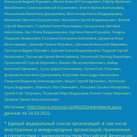
Блинушов Андрей Юрьевич, Мосин Алексей Геннадьевич, Гефтер Валентин
Михайлович, Симонов Алексей Кириллович, Флиге Ирина Анатольевна,
Мельникова Валентина Дмитриевна, Вититинова Елена Владимировна,
Баженова Светлана Куприяновна, Максимов Сергей Владимирович, Беляев
Сергей Иванович, Голубева Елена Николаевна, Ганнушкина Светлана
Алексеевна, Закс Елена Владимировна, Буртина Елена Юрьевна, Гендель
Людмила Залмановна, Кокорина Екатерина Алексеевна, Шуманов Илья
Вячеславович, Арапова Галина Юрьевна, Свечников Анатолий Мариевич,
Прохоров Вадим Юрьевич, Шахова Елена Владимировна, Подузов Сергей
Васильевич, Протасова Ирина Вячеславовна, Литинский Леонид Борисович,
Лукашевский Сергей Маркович, Бахмин Вячеслав Иванович, Шабад
Анатолий Ефимович, Сухих Дарья Николаевна, Орлов Олег Петрович,
Добровольская Анна Дмитриевна, Королева Александра Евгеньевна,
Смирнов Владимир Александрович, Вицин Сергей Ефимович, Золотухин
Борис Андреевич, Левинсон Лев Семенович, Локшина Татьяна Иосифовна,
Орлов Олег Петрович, Полякова Мара Федоровна, Резник Генри Маркович,
Захаров Герман Константинович
Источник:
http://unro.minjust.ru/NKOForeignAgent.aspx
данные на
24.03.2022
* Единый федеральный список организаций, в том числе
иностранных и международных организаций, признанных
в соответствии с законодательством Российской Федерации