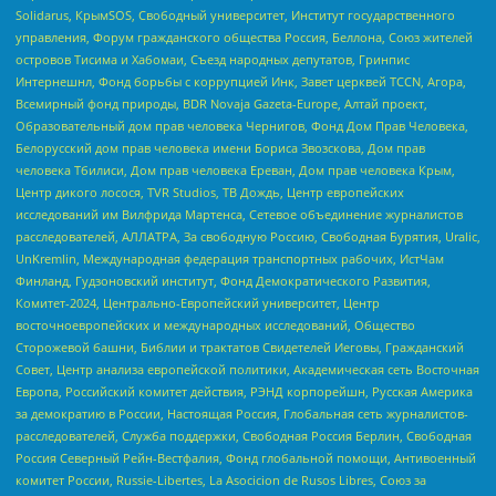
Solidarus, КрымSOS, Свободный университет, Институт государственного
управления, Форум гражданского общества Россия, Беллона, Союз жителей
островов Тисима и Хабомаи, Съезд народных депутатов, Гринпис
Интернешнл, Фонд борьбы с коррупцией Инк, Завет церквей TCCN, Агора,
Всемирный фонд природы, BDR Novaja Gazeta-Europe, Алтай проект,
Образовательный дом прав человека Чернигов, Фонд Дом Прав Человека,
Белорусский дом прав человека имени Бориса Звозскова, Дом прав
человека Тбилиси, Дом прав человека Ереван, Дом прав человека Крым,
Центр дикого лосося, TVR Studios, ТВ Дождь, Центр европейских
исследований им Вилфрида Мартенса, Сетевое объединение журналистов
расследователей, АЛЛАТРА, За свободную Россию, Свободная Бурятия, Uralic,
UnKremlin, Международная федерация транспортных рабочих, ИстЧам
Финланд, Гудзоновский институт, Фонд Демократического Развития,
Комитет-2024, Центрально-Европейский университет, Центр
восточноевропейских и международных исследований, Общество
Сторожевой башни, Библии и трактатов Свидетелей Иеговы, Гражданский
Совет, Центр анализа европейской политики, Академическая сеть Восточная
Европа, Российский комитет действия, РЭНД корпорейшн, Русская Америка
за демократию в России, Настоящая Россия, Глобальная сеть журналистов-
расследователей, Служба поддержки, Свободная Россия Берлин, Свободная
Россия Северный Рейн-Вестфалия, Фонд глобальной помощи, Антивоенный
комитет России, Russie-Libertes, La Asocicion de Rusos Libres, Союз за