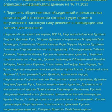
organizacii-i-materialy.html
данные на
16.11.2023
* Перечень общественных объединений и религиозных
организаций в отношении которых судом принято
вступившее в законную силу решение о ликвидации или
запрете деятельности:
Национал-большевистская партия, ВЕК РА, Рада земли Кубанской Духовно
Родовой Державы Русь, Община Духовного Управления Асгардской Веси
Беловодья, Славянская Община Капища Веды Перуна, Мужская Духовная
Семинария Староверов-Инглингов, Нурджулар, К Богодержавию, Таблиги
Джамаат, Свидетели Иеговы, Русское национальное единство, Национал-
социалистическое общество, Джамаат мувахидов, Объединенный Вилайат
Кабарды, Балкарии и Карачая, Союз славян, Ат-Такфир Валь-Хиджра, Пит
Буль, Национал-социалистическая рабочая партия России, Славянский союз,
Формат-18, Благородный Орден Дьявола, Армия воли народа,
Национальная Социалистическая Инициатива города Череповца, Духовно-
Родовая Держава Русь, Русское национальное единство, Древнерусской
Инглистической церкви Православных Староверов-Инглингов, Русский
общенациональный союз, Движение против нелегальной иммиграции,
Кровь и Честь, О свободе совести и о религиозных объединениях, Омская
организация общественного политического движения Русское
национальное единство, Северное Братство, Клуб Болельщиков