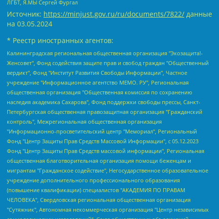
ЛГБТ, Я.МЫ Сергей Фургал
Источник:
https://minjust.gov.ru/ru/documents/7822/
данные
на
03.05.2024
* Реестр иностранных агентов:
Калининградская региональная общественная организация "Экозащита!-Женсовет", Фонд содействия защите прав и свобод граждан "Общественный вердикт", Фонд "Институт Развития Свободы Информации", Частное учреждение "Информационное агентство МЕМО. РУ", Региональная общественная организация "Общественная комиссия по сохранению наследия академика Сахарова", Фонд поддержки свободы прессы, Санкт-Петербургская общественная правозащитная организация "Гражданский контроль", Межрегиональная общественная организация "Информационно-просветительский центр "Мемориал", Региональный Фонд "Центр Защиты Прав Средств Массовой Информации", с 05.12.2023 Фонд "Центр Защиты Прав Средств массовой информации", Региональная общественная благотворительная организация помощи беженцам и мигрантам "Гражданское содействие", Негосударственное образовательное учреждение дополнительного профессионального образования (повышение квалификации) специалистов "АКАДЕМИЯ ПО ПРАВАМ ЧЕЛОВЕКА", Свердловская региональная общественная организация "Сутяжник", Автономная некоммерческая организация "Центр независимых социологических исследований", Союз общественных объединений "Российский исследовательский центр по правам человека", Региональное общественное учреждение научно-информационный центр "МЕМОРИАЛ", Некоммерческая организация "Фонд защиты гласности", Автономная некоммерческая организация "Институт прав человека", Городская общественная организация "Екатеринбургское общество "МЕМОРИАЛ", Городская общественная организация "Рязанское историко-просветительское и правозащитное общество "Мемориал" (Рязанский Мемориал), Челябинский региональный орган общественной самодеятельности – женское общественное объединение "Женщины Евразии", Челябинский региональный орган общественной самодеятельности "Уральская правозащитная группа", Фонд содействия защите здоровья и социальной справедливости имени Андрея Рылькова, Автономная Некоммерческая Организация "Аналитический Центр Юрия Левады", Автономная некоммерческая организация социальной поддержки населения "Проект Апрель", Региональная общественная организация помощи женщинам и детям, находящимся в кризисной ситуации "Информационно-методический центр "Анна", Фонд содействия развитию массовых коммуникаций и правовому просвещению "Так-так-Так", Фонд содействия устойчивому развитию "Серебряная тайга", Свердловский региональный общественный фонд социальных проектов "Новое время", "Idel.Реалии", Кавказ.Реалии, Крым.Реалии, Телеканал Настоящее Время, Татаро-башкирская служба Радио Свобода (Azatliq Radiosi), Радио Свободная Европа/Радио Свобода (PCE/PC), "Сибирь.Реалии", "Фактограф", Благотворительный фонд помощи осужденным и их семьям, Автономная некоммерческая организация "Институт глобализации и социальных движений", Фонд "В защиту прав заключенных", Частное учреждение "Центр поддержки и содействия развитию средств массовой информации", Пензенский региональный общественный благотворительный фонд "Гражданский союз", "Север.Реалии", Некоммерческая организация Фонд "Правовая инициатива", Общество с ограниченной ответственностью "Радио Свободная Европа/Радио Свобода", Чешское информационное агентство "MEDIUM-ORIENT", Красноярская региональная общественная организация "Мы против СПИДа", Камалягин Денис Николаевич, Маркелов Сергей Евгеньевич, Пономарев Лев Александрович, Савицкая Людмила Алексеевна, Автономная некоммерческая организация "Центр по работе с проблемой насилия "НАСИЛИЮ.НЕТ", Межрегиональный профессиональный союз работников здравоохранения "Альянс врачей", Юридическое лицо, зарегистрированное в Латвийской Республике, SIA "Medusa Project" (регистрационный номер 40103797863, дата регистрации 10.06.2014), Некоммерческая организация "Фонд по борьбе с коррупцией", Автономная некоммерческая организация "Институт права и публичной политики", Баданин Роман Сергеевич, Гликин Максим Александрович, Железнова Мария Михайловна, Лукьянова Юлия Сергеевна, Маетная Елизавета Витальевна, Маняхин Петр Борисович, Чуракова Ольга Владимировна, Ярош Юлия Петровна, Юридическое лицо "The Insider SIA", зарегистрированное в Риге, Латвийская Республика (дата регистрации 26.06.2015), являющееся администратором доменного имени интернет-издания "The Insider SIA", https://theins.ru, Постернак Алексей Евгеньевич, Рубин Михаил Аркадьевич, Анин Роман Александрович, Юридическое лицо Istories fonds, зарегистрированное в Латвийской Республике (регистрационный номер 50008295751, дата регистрации 24.02.2020), Великовский Дмитрий Александрович, Долинина Ирина Николаевна, Мароховская Алеся Алексеевна, Шлейнов Роман Юрьевич, Шмагун Олеся Валентиновна, Общество с ограниченной ответственностью "Альтаир 2021", Общество с ограниченной ответственностью "Вега 2021", Общество с ограниченной ответственностью "Главный редактор 2021", Общество с ограниченной ответственностью "Ромашки монолит", Важенков Артем Валерьевич, Ивановская областная общественная организация "Центр гендерных исследований", Гурман Юрий Альбертович, Медиапроект "ОВД-Инфо", Егоров Владимир Владимирович, Жилинский Владимир Александрович, Общество с ограниченной ответственностью "ЗП", Иванова София Юрьевна, Карезина Инна Павловна, Кильтау Екатерина Викторовна, Петров Алексей Викторович, Пискунов Сергей Евгеньевич, Смирнов Сергей Сергеевич, Тихонов Михаил Сергеевич, Общество с ограниченной ответственностью "ЖУРНАЛИСТ-ИНОСТРАННЫЙ АГЕНТ", Арапова Галина Юрьевна, Вольтская Татьяна Анатольевна, Американская компания "Mason G.E.S. Anonymous Foundation" (США), являющаяся владельцем интернет-издания https://mnews.world/, Компания "Stichting Bellingcat", зарегистрированная в Нидерландах (дата регистрации 11.07.2018), Захаров Андрей Вячеславович, Клепиковская Екатерина Дмитриевна, Общество с ограниченной ответственностью "МЕМО", Перл Роман Александрович, Симонов Евгений Алексеевич, Соловьева Елена Анатольевна, Сотников Даниил Владимирович, Сурначева Елизавета Дмитриевна, Автономная некоммерческая организация по защите прав человека и информированию населения "Якутия – Наше Мнение", Общество с ограниченной ответственностью "Москоу диджитал медиа", с 26.01.2023 Общество с ограниченной ответственностью "Чайка Белые сады", Ветошкина Валерия Валерьевна, Заговора Максим Александрович, Межрегиональное общественное движение "Российская ЛГБТ - сеть", Оленичев Максим Владимирович, Павлов Иван Юрьевич, Скворцова Елена Сергеевна, Общество с ограниченной ответственностью "Как бы инагент", Кочетков Игорь Викторович, Общество с ограниченной ответственностью "Честные выборы", Еланчик Олег Александрович, Общество с ограниченной ответственностью "Нобелевский призыв", Гималова Регина Эмилевна, Григорьев Андрей Валерьевич, Григорьева Алина Александровна, Ассоциация по содействию защите прав призывников, альтернативнослужащих и военнослужащих "Правозащитная группа "Гражданин.Армия.Право", Хисамова Регина Фаритовна, Автономная некоммерческая организация по реализации социально-правовых программ "Лилит", Дальневосточное общественное движение "Маяк", Санкт-Петербургская ЛГБТ-инициативная группа "Выход", Инициативная группа ЛГБТ+ "Реверс", Алексеев Андрей Викторович, Бекбулатова Таисия Львовна, Беляев Иван Михайлович, Владыкина Елена Сергеевна, Гельман Марат Александрович, Никульшина Вероника Юрьевна, Толоконникова Надежда Андреевна, Шендерович Виктор Анатольевич, Общество с ограниченной ответственностью "Данное сообщение", Общество с ограниченной ответственностью Издательский дом "Новая глава", Айнбиндер Александра Александровна, Московский комьюнити-центр для ЛГБТ+инициатив, Благотворительный фонд развития филантропии, Deutsche Welle (Германия, Kurt-Schumacher-Strasse 3, 53113 Bonn), Борзунова Мария Михайловна, Воробьев Виктор Викторович, Голубева Анна Львовна, Константинова Алла Михайловна, Малкова Ирина Владимировна, Мурадов Мурад Абдулгалимович, Осетинская Елизавета Николаевна, Понасенков Евгений Николаевич, Ганапольский Матвей Юрьевич, Киселев Евгений Алексеевич, Борухович Ирина Григорьевна, Дремин Иван Тимофеевич, Дубровский Дмитрий Викторович, Красноярская региональная общественная организация поддержки и развития альтернативных образовательных технологий и межкультурных коммуникаций "ИНТЕРРА", Маяковская Екатерина Алексеевна, Фейгин Марк Захарович, Филимонов Андрей Викторович, Дзугкоева Регина Николаевна, Доброхотов Роман Александрович, Дудь Юрий Александрович, Елкин Сергей Владимирович, Кругликов Кирилл Игоревич, Сабунаева Мария Леонидовна, Семенов Алексей Владимирович, Шаинян Карен Багратович, Шульман Екатерина Михайловна, Асафьев Артур Валерьевич, Вахштайн Виктор Семенович, Венедиктов Алексей Алексеевич, Лушникова Екатерина Евгеньевна, Волков Леонид Михайлович, Невзоров Александр Глебович, Пархоменко Сергей Борисович, Сироткин Ярослав Николаевич, Кара-Мурза Владимир Владимирович, Баранова Наталья Владимировна, Гозман Леонид Яковлевич, Кагарлицкий Борис Юльевич, Климарев Михаил Валерьевич, Милов Владимир Станиславович, Автономная некоммерческая организация Краснодарский центр современного искусства "Типография", Моргенштерн Алишер Тагирович, Соболь Любовь Эдуардовна, Общество с ограниченной ответственностью "ЛИЗА НОРМ", Каспаров Гарри Кимович, Ходорковский Михаил Борисович, Общество с ограниченной ответственностью "Апрельские тезисы", Данилович Ирина Брониславовна, Кашин Олег Владимирович, Петров Николай Владимирович, Пивоваров Алексей Владимирович, Соколов Михаил Владимирович, Цветкова Юлия Владимировна, Чичваркин Евгений Александрович, Комитет против пыток/Команда против пыток, Общество с ограниченной ответственностью "Первый научный", Общество с ограниченной ответственностью "Вертолет и ко", Белоцерковская Вероника Борисовна, Кац Максим Евгеньевич, Лазарева Татьяна Юрьевна, Шаведдинов Руслан Табризович, Яшин Илья Валерьевич, Общество с ограниченной ответственностью "Иноагент ААВ", Алешковский Дмитрий Петрович, Альбац Евгения Марковна, Быков Дмитрий Львович, Галямина Юлия Евгеньевна, Лойко Сергей Леонидович, Мартынов Кирилл Константинович, Медведев Сергей Александрович, Крашенинников Федор Геннадиевич, Гордеева Катерина Вл