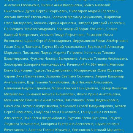
Анастасия Евгеньевна, Ривина Анна Валерьевна, Бойко Анатолий
Николаевич, Дугин Сергей Георгиевич, Пивоваров Андрей Сергеевич,
Аверин Виталий Евгеньевич, Барахоев Магомед Бекханович, Шарипков
Олег Викторович, Мошель Ирина Ароновна, Шведов Григорий Сергеевич,
Пономарев Лев Александрович, Каргалицкий Борис Юльевич, Созаев
Валерий Валерьевич, Исламов Тимур Рифгатович, Романова Ольга
Евгеньевна, Щаров Сергей Алексадрович, Цирульников Борис Альбертович,
Гасан Ольга Павловна, Паутов Юрий Анатольевич, Верховский Александр
Маркович, Пислакова-Паркер Марина Петровна, Кочеткова Татьяна
Владимировна, Чуркина Наталья Валерьевна, Акимова Татьяна Николаевна,
Золотарева Екатерина Александровна, Рачинский Ян Збигневич, Жемкова
Елена Борисовна, Гудков Лев Дмитриевич, Илларионова Юлия Юрьевна,
Саранг Анна Васильевна, Захарова Светлана Сергеевна, Аверин Владимир
Анатольевич, Щур Татьяна Михайловна, Щур Николай Алексеевич,
Блинушов Андрей Юрьевич, Мосин Алексей Геннадьевич, Гефтер Валентин
Михайлович, Симонов Алексей Кириллович, Флиге Ирина Анатольевна,
Мельникова Валентина Дмитриевна, Вититинова Елена Владимировна,
Баженова Светлана Куприяновна, Максимов Сергей Владимирович, Беляев
Сергей Иванович, Голубева Елена Николаевна, Ганнушкина Светлана
Алексеевна, Закс Елена Владимировна, Буртина Елена Юрьевна, Гендель
Людмила Залмановна, Кокорина Екатерина Алексеевна, Шуманов Илья
Вячеславович, Арапова Галина Юрьевна, Свечников Анатолий Мариевич,