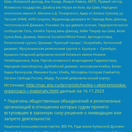
Шам, Исламский джихад, Аль-Каида, Имарат Кавказ, АБТО, Правый сектор,
Исламское государство, Джабха аль-Нусра ли-Ахль аш-Шам, Народное
ополчение имени К. Минина и Д. Пожарского, Аджр от Аллаха Субхану уа
Тагьаля SHAM, АУМ Синрике, Муджахеды джамаата Ат-Тавхида Валь-Джихад,
Чистопольский Джамаат, Рохнамо ба суи давлати исломи, Террористическое
сообщество Сеть, Катиба Таухид валь-Джихад, Хайят Тахрир аш-Шам, Ахлю
Сунна Валь Джамаа, National Socialism/White Power, Артподготовка,
Религиозная группа “Джамаат “Красный пахарь”, Колумбайн, Хатлонский
джамаат, Мусульманская религиозная группа п. Кушкуль г. Оренбург,
Крымско-татарский добровольческий батальон имени Номана
Челебиджихана, Азов, Партия исламского возрождения Таджикистана,
Народная самооборона, Дуббайский джамаат, московская ячейка, Батал-
Хаджи Белхороев, Маньяки Культ Убийц, Молодёжь Которая Улыбается,
Легион Свобода России, Айдар, Русский добровольческий корпус
Источник:
http://nac.gov.ru/terroristicheskie-i-ekstremistskie-
organizacii-i-materialy.html
данные на
16.11.2023
* Перечень общественных объединений и религиозных
организаций в отношении которых судом принято
вступившее в законную силу решение о ликвидации или
запрете деятельности:
Национал-большевистская партия, ВЕК РА, Рада земли Кубанской Духовно