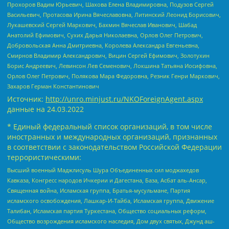
Прохоров Вадим Юрьевич, Шахова Елена Владимировна, Подузов Сергей
Васильевич, Протасова Ирина Вячеславовна, Литинский Леонид Борисович,
Лукашевский Сергей Маркович, Бахмин Вячеслав Иванович, Шабад
Анатолий Ефимович, Сухих Дарья Николаевна, Орлов Олег Петрович,
Добровольская Анна Дмитриевна, Королева Александра Евгеньевна,
Смирнов Владимир Александрович, Вицин Сергей Ефимович, Золотухин
Борис Андреевич, Левинсон Лев Семенович, Локшина Татьяна Иосифовна,
Орлов Олег Петрович, Полякова Мара Федоровна, Резник Генри Маркович,
Захаров Герман Константинович
Источник:
http://unro.minjust.ru/NKOForeignAgent.aspx
данные на
24.03.2022
* Единый федеральный список организаций, в том числе
иностранных и международных организаций, признанных
в соответствии с законодательством Российской Федерации
террористическими:
Высший военный Маджлисуль Шура Объединенных сил моджахедов
Кавказа, Конгресс народов Ичкерии и Дагестана, База, Асбат аль-Ансар,
Священная война, Исламская группа, Братья-мусульмане, Партия
исламского освобождения, Лашкар-И-Тайба, Исламская группа, Движение
Талибан, Исламская партия Туркестана, Общество социальных реформ,
Общество возрождения исламского наследия, Дом двух святых, Джунд аш-