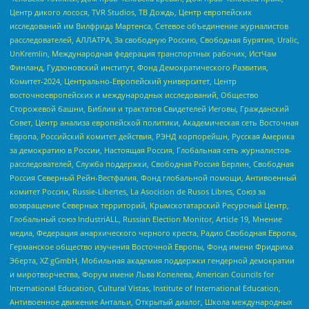
Центр дикого лосося, TVR Studios, ТВ Дождь, Центр европейских
исследований им Вилфрида Мартенса, Сетевое объединение журналистов
расследователей, АЛЛАТРА, За свободную Россию, Свободная Бурятия, Uralic,
UnKremlin, Международная федерация транспортных рабочих, ИстЧам
Финланд, Гудзоновский институт, Фонд Демократического Развития,
Комитет-2024, Центрально-Европейский университет, Центр
восточноевропейских и международных исследований, Общество
Сторожевой башни, Библии и трактатов Свидетелей Иеговы, Гражданский
Совет, Центр анализа европейской политики, Академическая сеть Восточная
Европа, Российский комитет действия, РЭНД корпорейшн, Русская Америка
за демократию в России, Настоящая Россия, Глобальная сеть журналистов-
расследователей, Служба поддержки, Свободная Россия Берлин, Свободная
Россия Северный Рейн-Вестфалия, Фонд глобальной помощи, Антивоенный
комитет России, Russie-Libertes, La Asocicion de Rusos Libres, Союз за
возвращение Северных территорий, Крымскотатарский Ресурсный Центр,
Глобальный союз IndustriALL, Russian Election Monitor, Article 19, Мнение
медиа, Федерация анархического черного креста, Радио Свободная Европа,
Германское общество изучения Восточной Европы, Фонд имени Фридриха
Эберта, XZ gGmbH, Мобильная академия поддержки гендерной демократии
и миротворчества, Форум имени Льва Копелева, American Councils for
International Education, Cultural Vistas, Institute of International Education,
Антивоенное движение Антальи, Открытый диалог, Школа международных