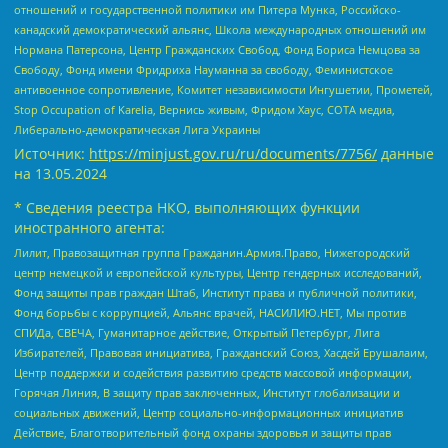
отношений и государственной политики им Питера Мунка, Российско-
канадский демократический альянс, Школа международных отношений им
Нормана Патерсона, Центр Гражданских Свобод, Фонд Бориса Немцова за
Свободу, Фонд имени Фридриха Науманна за свободу, Феминистское
антивоенное сопротивление, Комитет независимости Ингушетии, Прометей,
Stop Occupation of Karelia, Вернись живым, Фридом Хаус, СОТА медиа,
Либерально-демократическая Лига Украины
Источник:
https://minjust.gov.ru/ru/documents/7756/
данные
на
13.05.2024
* Сведения реестра НКО, выполняющих функции
иностранного агента:
Лилит, Правозащитная группа Гражданин.Армия.Право, Нижегородский
центр немецкой и европейской культуры, Центр гендерных исследований,
Фонд защиты прав граждан Штаб, Институт права и публичной политики,
Фонд борьбы с коррупцией, Альянс врачей, НАСИЛИЮ.НЕТ, Мы против
СПИДа, СВЕЧА, Гуманитарное действие, Открытый Петербург, Лига
Избирателей, Правовая инициатива, Гражданский Союз, Хасдей Ерушалаим,
Центр поддержки и содействия развитию средств массовой информации,
Горячая Линия, В защиту прав заключенных, Институт глобализации и
социальных движений, Центр социально-информационных инициатив
Действие, Благотворительный фонд охраны здоровья и защиты прав