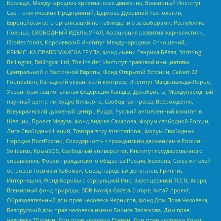
Колледж, Международное христианское движение, Всемирный Институт
Саентологических Предприятий, Церковь Духовной Технологии,
Европейская сеть организаций по наблюдению за выборами, Республика
Польша, СВОБОДНЫЙ ИДЕЛЬ-УРАЛ, Ассоциация развития журналистики,
IStories fonds, Королевский Институт Международных Отношений,
КРИМСЬКА ПРАВОЗАХИСНА ГРУПА, Фонд имени Генриха Бёлля, Stichting
Bellingcat, Bellingcat Ltd, The Insider, Институт правовой инициативы
Центральной и Восточной Европы, Фонд Открытой Эстонии, Calvert 22
Foundation, Канадский украинский конгресс, Институт Макдональда-Лорье,
Украинская национальная федерация Канады, Декабристы, Международный
научный центр им Вудро Вильсона, Свободная пресса, Возрождение,
Всеукраинский духовный центр , Риддл, Русский антивоенный комитет в
Швеции, Проект Медуза, Фонд Андрея Сахарова, Форум свободной России,
Лига Свободных Наций, Transparеncy International, Форум Свободных
Народов ПостРоссии, Солидарность с гражданским движением в России –
Solidarus, КрымSOS, Свободный университет, Институт государственного
управления, Форум гражданского общества Россия, Беллона, Союз жителей
островов Тисима и Хабомаи, Съезд народных депутатов, Гринпис
Интернешнл, Фонд борьбы с коррупцией Инк, Завет церквей TCCN, Агора,
Всемирный фонд природы, BDR Novaja Gazeta-Europe, Алтай проект,
Образовательный дом прав человека Чернигов, Фонд Дом Прав Человека,
Белорусский дом прав человека имени Бориса Звозскова, Дом прав
человека Тбилиси, Дом прав человека Ереван, Дом прав человека Крым,