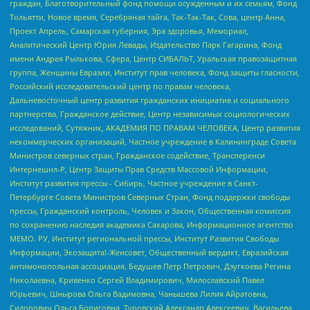
граждан, Благотворительный фонд помощи осужденным и их семьям, Фонд
Тольятти, Новое время, Серебряная тайга, Так-Так-Так, Сова, центр Анна,
Проект Апрель, Самарская губерния, Эра здоровья, Мемориал,
Аналитический Центр Юрия Левады, Издательство Парк Гагарина, Фонд
имени Андрея Рылькова, Сфера, Центр СИБАЛЬТ, Уральская правозащитная
группа, Женщины Евразии, Институт прав человека, Фонд защиты гласности,
Российский исследовательский центр по правам человека,
Дальневосточный центр развития гражданских инициатив и социального
партнерства, Гражданское действие, Центр независимых социологических
исследований, Сутяжник, АКАДЕМИЯ ПО ПРАВАМ ЧЕЛОВЕКА, Центр развития
некоммерческих организаций, Частное учреждение в Калининграде Совета
Министров северных стран, Гражданское содействие, Трансперенси
Интернешнл-Р, Центр Защиты Прав Средств Массовой Информации,
Институт развития прессы - Сибирь, Частное учреждение в Санкт-
Петербурге Совета Министров Северных Стран, Фонд поддержки свободы
прессы, Гражданский контроль, Человек и Закон, Общественная комиссия
по сохранению наследия академика Сахарова, Информационное агентство
МЕМО. РУ, Институт региональной прессы, Институт Развития Свободы
Информации, Экозащита!-Женсовет, Общественный вердикт, Евразийская
антимонопольная ассоциация, Бедушев Петр Петрович, Дзугкоева Регина
Николаевна, Кривенко Сергей Владимирович, Милославский Павел
Юрьевич, Шнырова Ольга Вадимовна, Чанышева Лилия Айратовна,
Сидорович Ольга Борисовна, Туровский Александр Алексеевич, Васильева