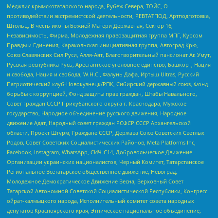
Меджлис крымскотатарского народа, Рубеж Севера, ТОЙС, О
противодействии экстремистской деятельности, РЕВТАТПОД, Артподготовка,
Штольц, В честь иконы Божией Матери Державная, Сектор 16,
Независимость, Фирма, Молодежная правозащитная группа МПГ, Курсом
Правды и Единения, Каракольская инициативная группа, Автоград Крю,
Союз Славянских Сил Руси, Алля-Аят, Благотворительный пансионат Ак Умут,
Русская республика Русь, Арестантское уголовное единство, Башкорт, Нация
и свобода, Нация и свобода, W.H.С., Фалунь Дафа, Иртыш Ultras, Русский
Патриотический клуб-Новокузнецк/РПК, Сибирский державный союз, Фонд
борьбы с коррупцией, Фонд защиты прав граждан, Штабы Навального,
Совет граждан СССР Прикубанского округа г. Краснодара, Мужское
государство, Народное объединение русского движения, Народное
движение Адат, Народный совет граждан РСФСР СССР Архангельской
области, Проект Штурм, Граждане СССР, Держава Союз Советских Светлых
Родов, Совет Советских Социалистических Районов, Meta Platforms Inc,
Facebook, Instagram, WhatsApp, СИЧ-С14, Добровольческое Движение
Организации украинских националистов, Черный Комитет, Татарстанское
Региональное Всетатарское общественное движение, Невоград,
Молодежное Демократическое Движение Весна, Верховный Совет
Татарской Автономной Советской Социалистической Республики, Конгресс
ойрат-калмыцкого народа, Исполнительный комитет совета народных
депутатов Красноярского края, Этническое национальное объединение,