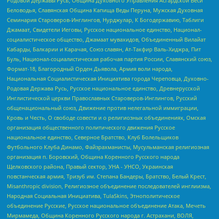
Родовой Державы Русь, Община Духовного Управления Асгардской Веси
Беловодья, Славянская Община Капища Веды Перуна, Мужская Духовная
Семинария Староверов-Инглингов, Нурджулар, К Богодержавию, Таблиги
Джамаат, Свидетели Иеговы, Русское национальное единство, Национал-
социалистическое общество, Джамаат мувахидов, Объединенный Вилайат
Кабарды, Балкарии и Карачая, Союз славян, Ат-Такфир Валь-Хиджра, Пит
Буль, Национал-социалистическая рабочая партия России, Славянский союз,
Формат-18, Благородный Орден Дьявола, Армия воли народа,
Национальная Социалистическая Инициатива города Череповца, Духовно-
Родовая Держава Русь, Русское национальное единство, Древнерусской
Инглистической церкви Православных Староверов-Инглингов, Русский
общенациональный союз, Движение против нелегальной иммиграции,
Кровь и Честь, О свободе совести и о религиозных объединениях, Омская
организация общественного политического движения Русское
национальное единство, Северное Братство, Клуб Болельщиков
Футбольного Клуба Динамо, Файзрахманисты, Мусульманская религиозная
организация п. Боровский, Община Коренного Русского народа
Щелковского района, Правый сектор, УНА - УНСО, Украинская
повстанческая армия, Тризуб им. Степана Бандеры, Братство, Белый Крест,
Misanthropic division, Религиозное объединение последователей инглиизма,
Народная Социальная Инициатива, TulaSkins, Этнополитическое
объединение Русские, Русское национальное объединение Атака, Мечеть
Мирмамеда, Община Коренного Русского народа г. Астрахани, ВОЛЯ,