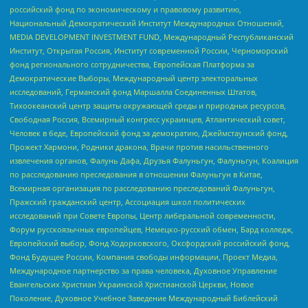
российский фонд по экономическому и правовому развитию,
Национальный Демократический Институт Международных Отношений,
MEDIA DEVELOPMENT INVESTMENT FUND, Международный Республиканский
Институт, Открытая Россия, Институт современной России, Черноморский
фонд регионального сотрудничества, Европейская Платформа за
Демократические Выборы, Международный центр электоральных
исследований, Германский фонд Маршалла Соединенных Штатов,
Тихоокеанский центр защиты окружающей среды и природных ресурсов,
Свободная Россия, Всемирный конгресс украинцев, Атлантический совет,
Человек в беде, Европейский фонд за демократию, Джеймстаунский фонд,
Прожект Хармони, Родники дракона, Врачи против насильственного
извлечения органов, Фалунь Дафа, Друзья Фалуньгун, Фалуньгун, Коалиция
по расследованию преследования в отношении Фалуньгун в Китае,
Всемирная организация по расследованию преследований Фалуньгун,
Пражский гражданский центр, Ассоциация школ политических
исследований при Совете Европы, Центр либеральной современности,
Форум русскоязычных европейцев, Немецко-русский обмен, Бард колледж,
Европейский выбор, Фонд Ходорковского, Оксфордский российский фонд,
Фонд Будущее России, Компания свободы информации, Проект Медиа,
Международное партнерство за права человека, Духовное Управление
Евангельских Христиан Украинской Христианской Церкви, Новое
Поколение, Духовное Учебное Заведение Международный Библейский