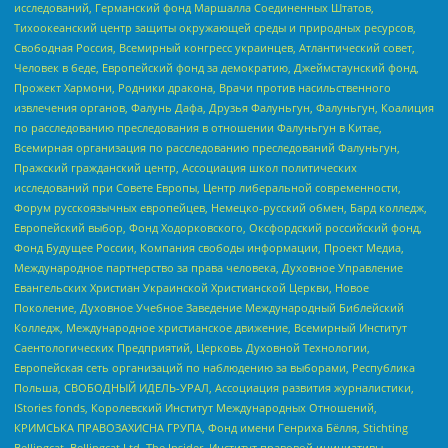
исследований, Германский фонд Маршалла Соединенных Штатов,
Тихоокеанский центр защиты окружающей среды и природных ресурсов,
Свободная Россия, Всемирный конгресс украинцев, Атлантический совет,
Человек в беде, Европейский фонд за демократию, Джеймстаунский фонд,
Прожект Хармони, Родники дракона, Врачи против насильственного
извлечения органов, Фалунь Дафа, Друзья Фалуньгун, Фалуньгун, Коалиция
по расследованию преследования в отношении Фалуньгун в Китае,
Всемирная организация по расследованию преследований Фалуньгун,
Пражский гражданский центр, Ассоциация школ политических
исследований при Совете Европы, Центр либеральной современности,
Форум русскоязычных европейцев, Немецко-русский обмен, Бард колледж,
Европейский выбор, Фонд Ходорковского, Оксфордский российский фонд,
Фонд Будущее России, Компания свободы информации, Проект Медиа,
Международное партнерство за права человека, Духовное Управление
Евангельских Христиан Украинской Христианской Церкви, Новое
Поколение, Духовное Учебное Заведение Международный Библейский
Колледж, Международное христианское движение, Всемирный Институт
Саентологических Предприятий, Церковь Духовной Технологии,
Европейская сеть организаций по наблюдению за выборами, Республика
Польша, СВОБОДНЫЙ ИДЕЛЬ-УРАЛ, Ассоциация развития журналистики,
IStories fonds, Королевский Институт Международных Отношений,
КРИМСЬКА ПРАВОЗАХИСНА ГРУПА, Фонд имени Генриха Бёлля, Stichting
Bellingcat, Bellingcat Ltd, The Insider, Институт правовой инициативы