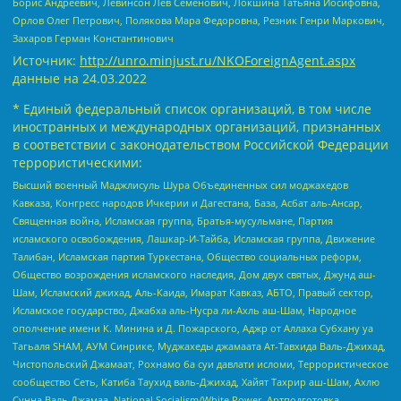
Борис Андреевич, Левинсон Лев Семенович, Локшина Татьяна Иосифовна,
Орлов Олег Петрович, Полякова Мара Федоровна, Резник Генри Маркович,
Захаров Герман Константинович
Источник:
http://unro.minjust.ru/NKOForeignAgent.aspx
данные на
24.03.2022
* Единый федеральный список организаций, в том числе
иностранных и международных организаций, признанных
в соответствии с законодательством Российской Федерации
террористическими:
Высший военный Маджлисуль Шура Объединенных сил моджахедов
Кавказа, Конгресс народов Ичкерии и Дагестана, База, Асбат аль-Ансар,
Священная война, Исламская группа, Братья-мусульмане, Партия
исламского освобождения, Лашкар-И-Тайба, Исламская группа, Движение
Талибан, Исламская партия Туркестана, Общество социальных реформ,
Общество возрождения исламского наследия, Дом двух святых, Джунд аш-
Шам, Исламский джихад, Аль-Каида, Имарат Кавказ, АБТО, Правый сектор,
Исламское государство, Джабха аль-Нусра ли-Ахль аш-Шам, Народное
ополчение имени К. Минина и Д. Пожарского, Аджр от Аллаха Субхану уа
Тагьаля SHAM, АУМ Синрике, Муджахеды джамаата Ат-Тавхида Валь-Джихад,
Чистопольский Джамаат, Рохнамо ба суи давлати исломи, Террористическое
сообщество Сеть, Катиба Таухид валь-Джихад, Хайят Тахрир аш-Шам, Ахлю
Сунна Валь Джамаа, National Socialism/White Power, Артподготовка,