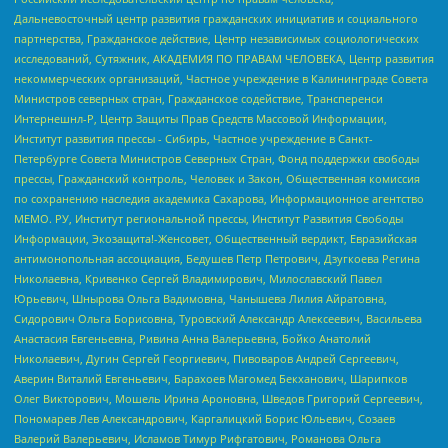
Дальневосточный центр развития гражданских инициатив и социального
партнерства, Гражданское действие, Центр независимых социологических
исследований, Сутяжник, АКАДЕМИЯ ПО ПРАВАМ ЧЕЛОВЕКА, Центр развития
некоммерческих организаций, Частное учреждение в Калининграде Совета
Министров северных стран, Гражданское содействие, Трансперенси
Интернешнл-Р, Центр Защиты Прав Средств Массовой Информации,
Институт развития прессы - Сибирь, Частное учреждение в Санкт-
Петербурге Совета Министров Северных Стран, Фонд поддержки свободы
прессы, Гражданский контроль, Человек и Закон, Общественная комиссия
по сохранению наследия академика Сахарова, Информационное агентство
МЕМО. РУ, Институт региональной прессы, Институт Развития Свободы
Информации, Экозащита!-Женсовет, Общественный вердикт, Евразийская
антимонопольная ассоциация, Бедушев Петр Петрович, Дзугкоева Регина
Николаевна, Кривенко Сергей Владимирович, Милославский Павел
Юрьевич, Шнырова Ольга Вадимовна, Чанышева Лилия Айратовна,
Сидорович Ольга Борисовна, Туровский Александр Алексеевич, Васильева
Анастасия Евгеньевна, Ривина Анна Валерьевна, Бойко Анатолий
Николаевич, Дугин Сергей Георгиевич, Пивоваров Андрей Сергеевич,
Аверин Виталий Евгеньевич, Барахоев Магомед Бекханович, Шарипков
Олег Викторович, Мошель Ирина Ароновна, Шведов Григорий Сергеевич,
Пономарев Лев Александрович, Каргалицкий Борис Юльевич, Созаев
Валерий Валерьевич, Исламов Тимур Рифгатович, Романова Ольга