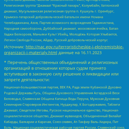
Религиозная группа “Джамаат “Красный пахарь”, Колумбайн, Хатлонский
джамаат, Мусульманская религиозная группа п. Кушкуль г. Оренбург,
Крымско-татарский добровольческий батальон имени Номана
Челебиджихана, Азов, Партия исламского возрождения Таджикистана,
Народная самооборона, Дуббайский джамаат, московская ячейка, Батал-
Хаджи Белхороев, Маньяки Культ Убийц, Молодёжь Которая Улыбается,
Легион Свобода России, Айдар, Русский добровольческий корпус
Источник:
http://nac.gov.ru/terroristicheskie-i-ekstremistskie-
organizacii-i-materialy.html
данные на
16.11.2023
* Перечень общественных объединений и религиозных
организаций в отношении которых судом принято
вступившее в законную силу решение о ликвидации или
запрете деятельности:
Национал-большевистская партия, ВЕК РА, Рада земли Кубанской Духовно
Родовой Державы Русь, Община Духовного Управления Асгардской Веси
Беловодья, Славянская Община Капища Веды Перуна, Мужская Духовная
Семинария Староверов-Инглингов, Нурджулар, К Богодержавию, Таблиги
Джамаат, Свидетели Иеговы, Русское национальное единство, Национал-
социалистическое общество, Джамаат мувахидов, Объединенный Вилайат
Кабарды, Балкарии и Карачая, Союз славян, Ат-Такфир Валь-Хиджра, Пит
Буль, Национал-социалистическая рабочая партия России, Славянский союз,