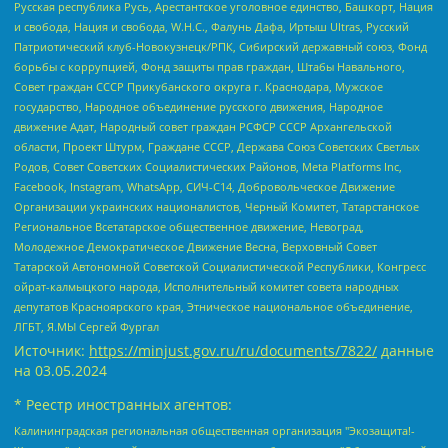
Русская республика Русь, Арестантское уголовное единство, Башкорт, Нация
и свобода, Нация и свобода, W.H.С., Фалунь Дафа, Иртыш Ultras, Русский
Патриотический клуб-Новокузнецк/РПК, Сибирский державный союз, Фонд
борьбы с коррупцией, Фонд защиты прав граждан, Штабы Навального,
Совет граждан СССР Прикубанского округа г. Краснодара, Мужское
государство, Народное объединение русского движения, Народное
движение Адат, Народный совет граждан РСФСР СССР Архангельской
области, Проект Штурм, Граждане СССР, Держава Союз Советских Светлых
Родов, Совет Советских Социалистических Районов, Meta Platforms Inc,
Facebook, Instagram, WhatsApp, СИЧ-С14, Добровольческое Движение
Организации украинских националистов, Черный Комитет, Татарстанское
Региональное Всетатарское общественное движение, Невоград,
Молодежное Демократическое Движение Весна, Верховный Совет
Татарской Автономной Советской Социалистической Республики, Конгресс
ойрат-калмыцкого народа, Исполнительный комитет совета народных
депутатов Красноярского края, Этническое национальное объединение,
ЛГБТ, Я.МЫ Сергей Фургал
Источник:
https://minjust.gov.ru/ru/documents/7822/
данные
на
03.05.2024
* Реестр иностранных агентов:
Калининградская региональная общественная организация "Экозащита!-Женсовет", Фонд содействия защите прав и свобод граждан "Общественный вердикт", Фонд "Институт Развития Свободы Информации", Частное учреждение "Информационное агентство МЕМО. РУ", Региональная общественная организация "Общественная комиссия по сохранению наследия академика Сахарова", Фонд поддержки свободы прессы, Санкт-Петербургская общественная правозащитная организация "Гражданский контроль", Межрегиональная общественная организация "Информационно-просветительский центр "Мемориал", Региональный Фонд "Центр Защиты Прав Средств Массовой Информации", с 05.12.2023 Фонд "Центр Защиты Прав Средств массовой информации", Региональная общественная благотворительная организация помощи беженцам и мигрантам "Гражданское содействие", Негосударственное образовательное учреждение дополнительного профессионального образования (повышение квалификации) специалистов "АКАДЕМИЯ ПО ПРАВАМ ЧЕЛОВЕКА", Свердловская региональная общественная организация "Сутяжник", Автономная некоммерческая организация "Центр независимых социологических исследований", Союз общественных объединений "Российский исследовательский центр по правам человека", Региональное общественное учреждение научно-информационный центр "МЕМОРИАЛ", Некоммерческая организация "Фонд защиты гласности", Автономная некоммерческая организация "Институт прав человека", Городская общественная организация "Екатеринбургское общество "МЕМОРИАЛ", Городская общественная организация "Рязанское историко-просветительское и правозащитное общество "Мемориал" (Рязанский Мемориал), Челябинский региональный орган общественной самодеятельности – женское общественное объединение "Женщины Евразии", Челябинский региональный орган общественной самодеятельности "Уральская правозащитная группа", Фонд содействия защите здоровья и социальной справедливости имени Андрея Рылькова, Автономная Некоммерческая Организация "Аналитический Центр Юрия Левады", Автономная некоммерческая организация социальной поддержки населения "Проект Апрель", Региональная общественная организация помощи женщинам и детям, находящимся в кризисной ситуации "Информационно-методический центр "Анна", Фонд содействия развитию массовых коммуникаций и правовому просвещению "Так-так-Так", Фонд содействия устойчивому развитию "Серебряная тайга", Свердловский региональный общественный фонд социальных проектов "Новое время", "Idel.Реалии", Кавказ.Реалии, Крым.Реалии, Телеканал Настоящее Время, Татаро-башкирская служба Радио Свобода (Azatliq Radiosi), Радио Свободная Европа/Радио Свобода (PCE/PC), "Сибирь.Реалии", "Фактограф", Благотворительный фонд помощи осужденным и их семьям, Автономная некоммерческая организация "Институт глобализации и социальных движений", Фонд "В защиту прав заключенных", Частное учреждение "Центр поддержки и содействия развитию средств массовой информации", Пензенский региональный общественный благотворительный фонд "Гражданский союз", "Север.Реалии", Некоммерческая организация Фонд "Правовая инициатива", Общество с ограниченной ответственностью "Радио Свободная Европа/Радио Свобода", Чешское информационное агентство "MEDIUM-ORIENT", Красноярская региональная общественная организация "Мы против СПИДа", Камалягин Денис Николаевич, Маркелов Сергей Евгеньевич, Пономарев Лев Александрович, Савицкая Людмила Алексеевна, Автономная некоммерческая организация "Центр по работе с проблемой насилия "НАСИЛИЮ.НЕТ", Межрегиональный профессиональный союз работников здравоохранения "Альянс врачей", Юридическое лицо, зарегистрированное в Латвийской Республике, SIA "Medusa Project" (регистрационный номер 40103797863, дата регистрации 10.06.2014), Некоммерческая организация "Фонд по борьбе с коррупцией", Автономная некоммерческая организация "Институт права и публичной политики", Баданин Роман Сергеевич, Гликин Максим Александрович, Железнова Мария Михайловна, Лукьянова Юлия Сергеевна, Маетная Елизавета Витальевна, Маняхин Петр Борисович, Чуракова Ольга Владимировна, Ярош Юлия Петровна, Юридическое лицо "The Insider SIA", зарегистрированное в Риге, Латвийская Республика (дата регистрации 26.06.2015), являющееся администратором доменного имени интернет-издания "The Insider SIA", https://theins.ru, Постернак Алексей Евгеньевич, Рубин Михаил Аркадьевич, Анин Роман Александрович, Юридическое лицо Istories fonds, зарегистрированное в Латвийской Республике (регистрационный номер 50008295751, дата регистрации 24.02.2020), Великовский Дмитрий Александрович, Долинина Ирина Николаевна, Мароховская Алеся Алексеевна, Шлейнов Роман Юрьевич, Шмагун Олеся Валентиновна, Общество с ограниченной ответственностью "Альтаир 2021", Общество с ограниченной ответственностью "Вега 2021", Общество с ограниченной ответственностью "Главный редактор 2021", Общество с ограниченной ответственностью "Ромашки монолит", Важенков Артем Валерьевич, Ивановская областная общественная организация "Центр гендерных исследований", Гурман Юрий Альбертович, Медиапроект "ОВД-Инфо", Егоров Владимир Владимирович, Жилинский Владимир Александрович, Общество с ограниченной ответственностью "ЗП", Иванова София Юрьевна, Карезина Инна Павловна, Кильтау Екатерина Викторовна, Петров Алексей Викторович, Пискунов Сергей Евгеньевич, Смирнов Сергей Сергеевич, Тихонов Михаил Сергеевич, Общество с ограниченной ответственностью "ЖУРНАЛИСТ-ИНОСТРАННЫЙ АГЕНТ", Арапова Галина Юрьевна, Вольтская Татьяна Анатольевна, Американская компания "Mason G.E.S. Anonymous Foundation" (США), являющаяся владельцем интернет-издания https://mnews.world/, Компания "Stichting Bellingcat", зарегистрированная в Нидерландах (дата регистрации 11.07.2018), Захаров Андрей Вячеславович, Клепиковская Екатерина Дмитриевна, Общество с ограниченной ответственностью "МЕМО", Перл Роман Александрович, Симонов Евгений Алексеевич, Соловьева Елена Анатольевна, Сотников Даниил Владимирович, Сурначева Елизавета Дмитриевна, Автономная некоммерческая организация по защите прав человека и информированию населения "Якутия – Наше Мнение", Общество с ограниченной ответственностью "Москоу диджитал медиа", с 26.01.2023 Общество с ограниченной ответственностью "Чайка Белые сады", Ветошкина Валерия Валерьевна, Заговора Максим Александрович, Межрегиональное общественное движение "Российская ЛГБТ - сеть", Оленичев Максим Владимирович, Павлов Иван Юрьевич, Скворцова Елена Сергеевна, Общество с ограниченной ответственностью "Как бы инагент", Кочетков Игорь Викторович, Общество с ограниченной ответственностью "Честные выборы", Еланчик Олег Александрович, Общество с ограниченной ответственностью "Нобелевский призыв", Гималова Регина Эмилевна, Григорьев Андрей Валерьевич, Григорьева Алина Александровна, Ассоциация по содействию защите прав призывников, альтернативнослужащих и военнослужащих "Правозащитная группа "Гражданин.Армия.Право", Хисамова Регина Фаритовна, Автономная некоммерческая организация по реализации социально-правовых программ "Лилит", Дальневосточное общественное движение "Маяк", Санкт-Петербургская ЛГБТ-инициативная группа "Выход", Инициативная группа ЛГБТ+ "Реверс", Алексеев Андрей Викторович, Бекбулатова Таисия Львовна, Беляев Иван Михайлович, Владыкина Елена Сергеевна, Гельман Марат Александрович, Никульшина Вероника Юрьевна, Толоконникова Надежда Андреевна, Шендерович Виктор Анатольевич, Общество с ограниченной ответственностью "Данное сообщение", Общество с ограниченной ответственностью Издательский дом "Новая глава", Айнбиндер Александра Александровна, Московский комьюнити-центр для ЛГБТ+инициатив, Благотворительный фонд развития филантропии, Deutsche Welle (Германия, Kurt-Schumacher-Strasse 3, 53113 Bonn), Борзунова Мария Михайловна, Воробьев Виктор Викторович, Голубева Анна Львовна, Константинова Алла Михайловна, Малкова Ирина Владимировна, Мурадов Мурад Абдулгалимович, Осетинская Елизавета Николаевна, Понасенков Евгений Николаевич, Ганапольский Матвей Юрьевич, Киселев Евгений Алексеевич, Борухович Ирина Григорьевна, Дремин Иван Тимофеевич, Дубровский Дмитрий Викторович, Красноярская региональная общественная организация поддержки и развития альтернативных образовательных технологий и межкультурных коммуникаций "ИНТЕРРА", Маяковская Екатерина Алексеевна, Фейгин Марк Захарович, Филимонов Андрей Викторович, Дзугкоева Регина Николаевна, Доброхотов Роман Александрович, Дудь Юрий Александрович, Елкин Сергей Владимирович, Кругликов Кирилл Игоревич, Сабунаева Мария Леонидовна, Семенов Алексей Владимирович, Шаинян Карен Багратович, Шульман Екатерина Михайловна, Асафьев Артур Валерьевич, Вахштайн Виктор Семенович, Венедиктов Алексей Алексеевич, Лушникова Екатерина Евгеньевна, Волков Леонид Михайлович, Невзоров Александр Глебович, Пархоменко Сергей Борисович, Сироткин Ярослав Николаевич, Кара-Мурза Владимир Владимирович, Баранова Наталья Владимировна, Гозман Леонид Яковлевич, Кагарлицкий Борис Юльевич, Климарев Михаил Валерьевич, Милов Владимир Станиславович, Автономная некоммерческая организация Краснодарский центр современного искусства "Типография", Моргенштерн Алишер Тагирович, Соболь Любовь Эдуардовна, Общество с ограниченной ответственностью "ЛИЗА НОРМ", Каспаров Гарри Кимович, Ходорковский Михаил Борисович, Общество с ограниченной ответственностью "Апрельские тезисы", Данилович Ирина Брониславовна, Кашин Олег Владимирович, Петров Николай Владимирович, Пивоваров Алексей Владимирович, Соколов Михаил Владимирович, Цветкова Юлия Владимировна, Чичваркин Евгений Александрович, Комитет против пыток/Команда против пыток, Общество с ограниченной ответственностью "Первый научный", Общество с ограниченной ответственностью "Вертолет и ко", Белоцерковская Вероника Борисовна, Кац Максим Евгеньевич, Лазарева Татьяна Юрьевна, Шаведдинов Руслан Табризович, Яшин Илья Валерьевич, Общество с ограниченной ответственностью "Иноагент ААВ", Алешковский Дмитрий Петрович, Альбац Евгения Марковна, Быков Дмитрий Львович, Галямина Юлия Евгеньевна, Лойко Сергей Леонидович, Мартынов Кирилл Константинович, Медведев Сергей Александрович, Крашенинников Федор Геннадиевич, Гордеева Катерина Вл