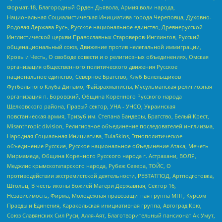
Формат-18, Благородный Орден Дьявола, Армия воли народа,
Национальная Социалистическая Инициатива города Череповца, Духовно-
Родовая Держава Русь, Русское национальное единство, Древнерусской
Инглистической церкви Православных Староверов-Инглингов, Русский
общенациональный союз, Движение против нелегальной иммиграции,
Кровь и Честь, О свободе совести и о религиозных объединениях, Омская
организация общественного политического движения Русское
национальное единство, Северное Братство, Клуб Болельщиков
Футбольного Клуба Динамо, Файзрахманисты, Мусульманская религиозная
организация п. Боровский, Община Коренного Русского народа
Щелковского района, Правый сектор, УНА - УНСО, Украинская
повстанческая армия, Тризуб им. Степана Бандеры, Братство, Белый Крест,
Misanthropic division, Религиозное объединение последователей инглиизма,
Народная Социальная Инициатива, TulaSkins, Этнополитическое
объединение Русские, Русское национальное объединение Атака, Мечеть
Мирмамеда, Община Коренного Русского народа г. Астрахани, ВОЛЯ,
Меджлис крымскотатарского народа, Рубеж Севера, ТОЙС, О
противодействии экстремистской деятельности, РЕВТАТПОД, Артподготовка,
Штольц, В честь иконы Божией Матери Державная, Сектор 16,
Независимость, Фирма, Молодежная правозащитная группа МПГ, Курсом
Правды и Единения, Каракольская инициативная группа, Автоград Крю,
Союз Славянских Сил Руси, Алля-Аят, Благотворительный пансионат Ак Умут,