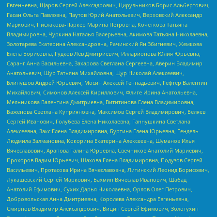
Евгеньевна, Щаров Сергей Алексадрович, Цирульников Борис Альбертович,
Гасан Ольга Павловна, Паутов Юрий Анатольевич, Верховский Александр
Маркович, Пислакова-Паркер Марина Петровна, Кочеткова Татьяна
Владимировна, Чуркина Наталья Валерьевна, Акимова Татьяна Николаевна,
Золотарева Екатерина Александровна, Рачинский Ян Збигневич, Жемкова
Елена Борисовна, Гудков Лев Дмитриевич, Илларионова Юлия Юрьевна,
Саранг Анна Васильевна, Захарова Светлана Сергеевна, Аверин Владимир
Анатольевич, Щур Татьяна Михайловна, Щур Николай Алексеевич,
Блинушов Андрей Юрьевич, Мосин Алексей Геннадьевич, Гефтер Валентин
Михайлович, Симонов Алексей Кириллович, Флиге Ирина Анатольевна,
Мельникова Валентина Дмитриевна, Вититинова Елена Владимировна,
Баженова Светлана Куприяновна, Максимов Сергей Владимирович, Беляев
Сергей Иванович, Голубева Елена Николаевна, Ганнушкина Светлана
Алексеевна, Закс Елена Владимировна, Буртина Елена Юрьевна, Гендель
Людмила Залмановна, Кокорина Екатерина Алексеевна, Шуманов Илья
Вячеславович, Арапова Галина Юрьевна, Свечников Анатолий Мариевич,
Прохоров Вадим Юрьевич, Шахова Елена Владимировна, Подузов Сергей
Васильевич, Протасова Ирина Вячеславовна, Литинский Леонид Борисович,
Лукашевский Сергей Маркович, Бахмин Вячеслав Иванович, Шабад
Анатолий Ефимович, Сухих Дарья Николаевна, Орлов Олег Петрович,
Добровольская Анна Дмитриевна, Королева Александра Евгеньевна,
Смирнов Владимир Александрович, Вицин Сергей Ефимович, Золотухин