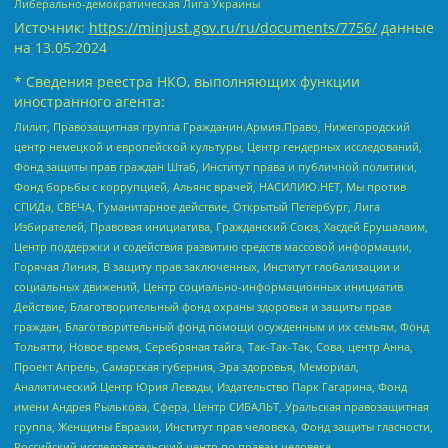
Либерально-демократическая Лига Украины
Источник:
https://minjust.gov.ru/ru/documents/7756/
данные
на
13.05.2024
* Сведения реестра НКО, выполняющих функции
иностранного агента:
Лилит, Правозащитная группа Гражданин.Армия.Право, Нижегородский
центр немецкой и европейской культуры, Центр гендерных исследований,
Фонд защиты прав граждан Штаб, Институт права и публичной политики,
Фонд борьбы с коррупцией, Альянс врачей, НАСИЛИЮ.НЕТ, Мы против
СПИДа, СВЕЧА, Гуманитарное действие, Открытый Петербург, Лига
Избирателей, Правовая инициатива, Гражданский Союз, Хасдей Ерушалаим,
Центр поддержки и содействия развитию средств массовой информации,
Горячая Линия, В защиту прав заключенных, Институт глобализации и
социальных движений, Центр социально-информационных инициатив
Действие, Благотворительный фонд охраны здоровья и защиты прав
граждан, Благотворительный фонд помощи осужденным и их семьям, Фонд
Тольятти, Новое время, Серебряная тайга, Так-Так-Так, Сова, центр Анна,
Проект Апрель, Самарская губерния, Эра здоровья, Мемориал,
Аналитический Центр Юрия Левады, Издательство Парк Гагарина, Фонд
имени Андрея Рылькова, Сфера, Центр СИБАЛЬТ, Уральская правозащитная
группа, Женщины Евразии, Институт прав человека, Фонд защиты гласности,
Российский исследовательский центр по правам человека,