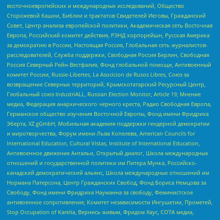
восточноевропейских и международных исследований, Общество
Сторожевой башни, Библии и трактатов Свидетелей Иеговы, Гражданский
Совет, Центр анализа европейской политики, Академическая сеть Восточная
Европа, Российский комитет действия, РЭНД корпорейшн, Русская Америка
за демократию в России, Настоящая Россия, Глобальная сеть журналистов-
расследователей, Служба поддержки, Свободная Россия Берлин, Свободная
Россия Северный Рейн-Вестфалия, Фонд глобальной помощи, Антивоенный
комитет России, Russie-Libertes, La Asocicion de Rusos Libres, Союз за
возвращение Северных территорий, Крымскотатарский Ресурсный Центр,
Глобальный союз IndustriALL, Russian Election Monitor, Article 19, Мнение
медиа, Федерация анархического черного креста, Радио Свободная Европа,
Германское общество изучения Восточной Европы, Фонд имени Фридриха
Эберта, XZ gGmbH, Мобильная академия поддержки гендерной демократии
и миротворчества, Форум имени Льва Копелева, American Councils for
International Education, Cultural Vistas, Institute of International Education,
Антивоенное движение Антальи, Открытый диалог, Школа международных
отношений и государственной политики им Питера Мунка, Российско-
канадский демократический альянс, Школа международных отношений им
Нормана Патерсона, Центр Гражданских Свобод, Фонд Бориса Немцова за
Свободу, Фонд имени Фридриха Науманна за свободу, Феминистское
антивоенное сопротивление, Комитет независимости Ингушетии, Прометей,
Stop Occupation of Karelia, Вернись живым, Фридом Хаус, СОТА медиа,