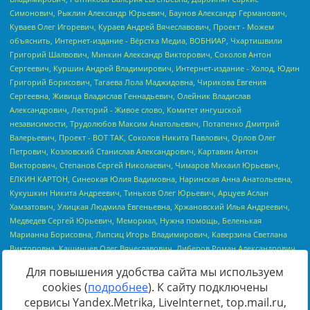
Для повышения удобства сайта мы используем
cookies (
подробнее
). К сайту подключены
сервисы Yandex.Metrika, LiveInternet, top.mail.ru,
Источник:
https://minjust.gov.ru/uploaded/files/reestr-