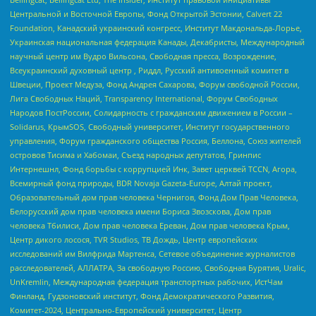
Центральной и Восточной Европы, Фонд Открытой Эстонии, Calvert 22
Foundation, Канадский украинский конгресс, Институт Макдональда-Лорье,
Украинская национальная федерация Канады, Декабристы, Международный
научный центр им Вудро Вильсона, Свободная пресса, Возрождение,
Всеукраинский духовный центр , Риддл, Русский антивоенный комитет в
Швеции, Проект Медуза, Фонд Андрея Сахарова, Форум свободной России,
Лига Свободных Наций, Transparеncy International, Форум Свободных
Народов ПостРоссии, Солидарность с гражданским движением в России –
Solidarus, КрымSOS, Свободный университет, Институт государственного
управления, Форум гражданского общества Россия, Беллона, Союз жителей
островов Тисима и Хабомаи, Съезд народных депутатов, Гринпис
Интернешнл, Фонд борьбы с коррупцией Инк, Завет церквей TCCN, Агора,
Всемирный фонд природы, BDR Novaja Gazeta-Europe, Алтай проект,
Образовательный дом прав человека Чернигов, Фонд Дом Прав Человека,
Белорусский дом прав человека имени Бориса Звозскова, Дом прав
человека Тбилиси, Дом прав человека Ереван, Дом прав человека Крым,
Центр дикого лосося, TVR Studios, ТВ Дождь, Центр европейских
исследований им Вилфрида Мартенса, Сетевое объединение журналистов
расследователей, АЛЛАТРА, За свободную Россию, Свободная Бурятия, Uralic,
UnKremlin, Международная федерация транспортных рабочих, ИстЧам
Финланд, Гудзоновский институт, Фонд Демократического Развития,
Комитет-2024, Центрально-Европейский университет, Центр