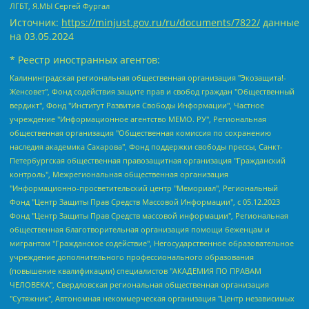
ЛГБТ, Я.МЫ Сергей Фургал
Источник:
https://minjust.gov.ru/ru/documents/7822/
данные
на
03.05.2024
* Реестр иностранных агентов:
Калининградская региональная общественная организация "Экозащита!-Женсовет", Фонд содействия защите прав и свобод граждан "Общественный вердикт", Фонд "Институт Развития Свободы Информации", Частное учреждение "Информационное агентство МЕМО. РУ", Региональная общественная организация "Общественная комиссия по сохранению наследия академика Сахарова", Фонд поддержки свободы прессы, Санкт-Петербургская общественная правозащитная организация "Гражданский контроль", Межрегиональная общественная организация "Информационно-просветительский центр "Мемориал", Региональный Фонд "Центр Защиты Прав Средств Массовой Информации", с 05.12.2023 Фонд "Центр Защиты Прав Средств массовой информации", Региональная общественная благотворительная организация помощи беженцам и мигрантам "Гражданское содействие", Негосударственное образовательное учреждение дополнительного профессионального образования (повышение квалификации) специалистов "АКАДЕМИЯ ПО ПРАВАМ ЧЕЛОВЕКА", Свердловская региональная общественная организация "Сутяжник", Автономная некоммерческая организация "Центр независимых социологических исследований", Союз общественных объединений "Российский исследовательский центр по правам человека", Региональное общественное учреждение научно-информационный центр "МЕМОРИАЛ", Некоммерческая организация "Фонд защиты гласности", Автономная некоммерческая организация "Институт прав человека", Городская общественная организация "Екатеринбургское общество "МЕМОРИАЛ", Городская общественная организация "Рязанское историко-просветительское и правозащитное общество "Мемориал" (Рязанский Мемориал), Челябинский региональный орган общественной самодеятельности – женское общественное объединение "Женщины Евразии", Челябинский региональный орган общественной самодеятельности "Уральская правозащитная группа", Фонд содействия защите здоровья и социальной справедливости имени Андрея Рылькова, Автономная Некоммерческая Организация "Аналитический Центр Юрия Левады", Автономная некоммерческая организация социальной поддержки населения "Проект Апрель", Региональная общественная организация помощи женщинам и детям, находящимся в кризисной ситуации "Информационно-методический центр "Анна", Фонд содействия развитию массовых коммуникаций и правовому просвещению "Так-так-Так", Фонд содействия устойчивому развитию "Серебряная тайга", Свердловский региональный общественный фонд социальных проектов "Новое время", "Idel.Реалии", Кавказ.Реалии, Крым.Реалии, Телеканал Настоящее Время, Татаро-башкирская служба Радио Свобода (Azatliq Radiosi), Радио Свободная Европа/Радио Свобода (PCE/PC), "Сибирь.Реалии", "Фактограф", Благотворительный фонд помощи осужденным и их семьям, Автономная некоммерческая организация "Институт глобализации и социальных движений", Фонд "В защиту прав заключенных", Частное учреждение "Центр поддержки и содействия развитию средств массовой информации", Пензенский региональный общественный благотворительный фонд "Гражданский союз", "Север.Реалии", Некоммерческая организация Фонд "Правовая инициатива", Общество с ограниченной ответственностью "Радио Свободная Европа/Радио Свобода", Чешское информационное агентство "MEDIUM-ORIENT", Красноярская региональная общественная организация "Мы против СПИДа", Камалягин Денис Николаевич, Маркелов Сергей Евгеньевич, Пономарев Лев Александрович, Савицкая Людмила Алексеевна, Автономная некоммерческая организация "Центр по работе с проблемой насилия "НАСИЛИЮ.НЕТ", Межрегиональный профессиональный союз работников здравоохранения "Альянс врачей", Юридическое лицо, зарегистрированное в Латвийской Республике, SIA "Medusa Project" (регистрационный номер 40103797863, дата регистрации 10.06.2014), Некоммерческая организация "Фонд по борьбе с коррупцией", Автономная некоммерческая организация "Институт права и публичной политики", Баданин Роман Сергеевич, Гликин Максим Александрович, Железнова Мария Михайловна, Лукьянова Юлия Сергеевна, Маетная Елизавета Витальевна, Маняхин Петр Борисович, Чуракова Ольга Владимировна, Ярош Юлия Петровна, Юридическое лицо "The Insider SIA", зарегистрированное в Риге, Латвийская Республика (дата регистрации 26.06.2015), являющееся администратором доменного имени интернет-издания "The Insider SIA", https://theins.ru, Постернак Алексей Евгеньевич, Рубин Михаил Аркадьевич, Анин Роман Александрович, Юридическое лицо Istories fonds, зарегистрированное в Латвийской Республике (регистрационный номер 50008295751, дата регистрации 24.02.2020), Великовский Дмитрий Александрович, Долинина Ирина Николаевна, Мароховская Алеся Алексеевна, Шлейнов Роман Юрьевич, Шмагун Олеся Валентиновна, Общество с ограниченной ответственностью "Альтаир 2021", Общество с ограниченной ответственностью "Вега 2021", Общество с ограниченной ответственностью "Главный редактор 2021", Общество с ограниченной ответственностью "Ромашки монолит", Важенков Артем Валерьевич, Ивановская областная общественная организация "Центр гендерных исследований", Гурман Юрий Альбертович, Медиапроект "ОВД-Инфо", Егоров Владимир Владимирович, Жилинский Владимир Александрович, Общество с ограниченной ответственностью "ЗП", Иванова София Юрьевна, Карезина Инна Павловна, Кильтау Екатерина Викторовна, Петров Алексей Викторович, Пискунов Сергей Евгеньевич, Смирнов Сергей Сергеевич, Тихонов Михаил Сергеевич, Общество с ограниченной ответственностью "ЖУРНАЛИСТ-ИНОСТРАННЫЙ АГЕНТ", Арапова Галина Юрьевна, Вольтская Татьяна Анатольевна, Американская компания "Mason G.E.S. Anonymous Foundation" (США), являющаяся владельцем интернет-издания https://mnews.world/, Компания "Stichting Bellingcat", зарегистрированная в Нидерландах (дата регистрации 11.07.2018), Захаров Андрей Вячеславович, Клепиковская Екатерина Дмитриевна, Общество с ограниченной ответственностью "МЕМО", Перл Роман Александрович, Симонов Евгений Алексеевич, Соловьева Елена Анатольевна, Сотников Даниил Владимирович, Сурначева Елизавета Дмитриевна, Автономная некоммерческая организация по защите прав человека и информированию населения "Якутия – Наше Мнение", Общество с ограниченной ответственностью "Москоу диджитал медиа", с 26.01.2023 Общество с ограниченной ответственностью "Чайка Белые сады", Ветошкина Валерия Валерьевна, Заговора Максим Александрович, Межрегиональное общественное движение "Российская ЛГБТ - сеть", Оленичев Максим Владимирович, Павлов Иван Юрьевич, Скворцова Елена Сергеевна, Общество с ограниченной ответственностью "Как бы инагент", Кочетков Игорь Викторович, Общество с ограниченной ответственностью "Честные выборы", Еланчик Олег Александрович, Общество с ограниченной ответственностью "Нобелевский призыв", Гималова Регина Эмилевна, Григорьев Андрей Валерьевич, Григорьева Алина Александровна, Ассоциация по содействию защите прав призывников, альтернативнослужащих и военнослужащих "Правозащитная группа "Гражданин.Армия.Право", Хисамова Регина Фаритовна, Автономная некоммерческая организация по реализации социально-правовых программ "Лилит", Дальневосточное общественное движение "Маяк", Санкт-Петербургская ЛГБТ-инициативная группа "Выход", Инициативная группа ЛГБТ+ "Реверс", Алексеев Андрей Викторович, Бекбулатова Таисия Львовна, Беляев Иван Михайлович, Владыкина Елена Сергеевна, Гельман Марат Александрович, Никульшина Вероника Юрьевна, Толоконникова Надежда Андреевна, Шендерович Виктор Анатольевич, Общество с ограниченной ответственностью "Данное сообщение", Общество с ограниченной ответственностью Издательский дом "Новая глава", Айнбиндер Александра Александровна, Московский комьюнити-центр для ЛГБТ+инициатив, Благотворительный фонд развития филантропии, Deutsche Welle (Германия, Kurt-Schumacher-Strasse 3, 53113 Bonn), Борзунова Мария Михайловна, Воробьев Виктор Викторович, Голубева Анна Львовна, Константинова Алла Михайловна, Малкова Ирина Владимировна, Мурадов Мурад Абдулгалимович, Осетинская Елизавета Николаевна, Понасенков Евгений Николаевич, Ганапольский Матвей Юрьевич, Киселев Евгений Алексеевич, Борухович Ирина Григорьевна, Дремин Иван Тимофеевич, Дубровский Дмитрий Викторович, Красноярская региональная общественная организация поддержки и развития альтернативных образовательных технологий и межкультурных коммуникаций "ИНТЕРРА", Маяковская Екатерина Алексеевна, Фейгин Марк Захарович, Филимонов Андрей Викторович, Дзугкоева Регина Николаевна, Доброхотов Роман Александрович, Дудь Юрий Александрович, Елкин Сергей Владимирович, Кругликов Кирилл Игоревич, Сабунаева Мария Леонидовна, Семенов Алексей Владимирович, Шаинян Карен Багратович, Шульман Екатерина Михайловна, Асафьев Артур Валерьевич, Вахштайн Виктор Семенович, Венедиктов Алексей Алексеевич, Лушникова Екатерина Евгеньевна, Волков Леонид Михайлович, Невзоров Александр Глебович, Пархоменко Сергей Борисович, Сироткин Ярослав Николаевич, Кара-Мурза Владимир Владимирович, Баранова Наталья Владимировна, Гозман Леонид Яковлевич, Кагарлицкий Борис Юльевич, Климарев Михаил Валерьевич, Милов Владимир Станиславович, Автономная некоммерческая организация Краснодарский центр современного искусства "Типография", Моргенштерн Алишер Тагирович, Соболь Любовь Эдуардовна, Общество с ограниченной ответственностью "ЛИЗА НОРМ", Каспаров Гарри Кимович, Ходорковский Михаил Борисович, Общество с ограниченной ответственностью "Апрельские тезисы", Данилович Ирина Брониславовна, Кашин Олег Владимирович, Петров Николай Владимирович, Пивоваров Алексей Владимирович, Соколов Михаил Владимирович, Цветкова Юлия Владимировна, Чичваркин Евгений Александрович, Комитет против пыток/Команда против пыток, Общество с ограниченной ответственностью "Первый научный", Общество с ограниченной ответственностью "Вертолет и ко", Белоцерковская Вероника Борисовна, Кац Максим Евгеньевич, Лазарева Татьяна Юрьевна, Шаведдинов Руслан Табризович, Яшин Илья Валерьевич, Общество с ограниченной ответственностью "Иноагент ААВ", Алешковский Дмитрий Петрович, Альбац Евгения Марковна, Быков Дмитрий Львович, Галямина Юлия Евгеньевна, Лойко Сергей Леонидович, Мартынов Кирилл Константинович, Медведев Сергей Александрович, Крашенинников Федор Геннадиевич, Гордеева Катерина Вл