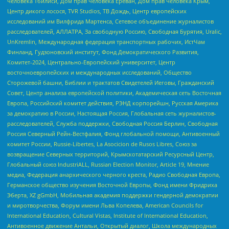
человека Тбилиси, Дом прав человека Ереван, Дом прав человека Крым,
Центр дикого лосося, TVR Studios, ТВ Дождь, Центр европейских
исследований им Вилфрида Мартенса, Сетевое объединение журналистов
расследователей, АЛЛАТРА, За свободную Россию, Свободная Бурятия, Uralic,
UnKremlin, Международная федерация транспортных рабочих, ИстЧам
Финланд, Гудзоновский институт, Фонд Демократического Развития,
Комитет-2024, Центрально-Европейский университет, Центр
восточноевропейских и международных исследований, Общество
Сторожевой башни, Библии и трактатов Свидетелей Иеговы, Гражданский
Совет, Центр анализа европейской политики, Академическая сеть Восточная
Европа, Российский комитет действия, РЭНД корпорейшн, Русская Америка
за демократию в России, Настоящая Россия, Глобальная сеть журналистов-
расследователей, Служба поддержки, Свободная Россия Берлин, Свободная
Россия Северный Рейн-Вестфалия, Фонд глобальной помощи, Антивоенный
комитет России, Russie-Libertes, La Asocicion de Rusos Libres, Союз за
возвращение Северных территорий, Крымскотатарский Ресурсный Центр,
Глобальный союз IndustriALL, Russian Election Monitor, Article 19, Мнение
медиа, Федерация анархического черного креста, Радио Свободная Европа,
Германское общество изучения Восточной Европы, Фонд имени Фридриха
Эберта, XZ gGmbH, Мобильная академия поддержки гендерной демократии
и миротворчества, Форум имени Льва Копелева, American Councils for
International Education, Cultural Vistas, Institute of International Education,
Антивоенное движение Антальи, Открытый диалог, Школа международных