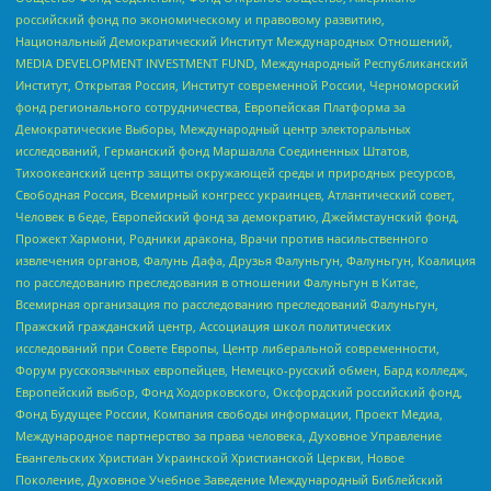
российский фонд по экономическому и правовому развитию,
Национальный Демократический Институт Международных Отношений,
MEDIA DEVELOPMENT INVESTMENT FUND, Международный Республиканский
Институт, Открытая Россия, Институт современной России, Черноморский
фонд регионального сотрудничества, Европейская Платформа за
Демократические Выборы, Международный центр электоральных
исследований, Германский фонд Маршалла Соединенных Штатов,
Тихоокеанский центр защиты окружающей среды и природных ресурсов,
Свободная Россия, Всемирный конгресс украинцев, Атлантический совет,
Человек в беде, Европейский фонд за демократию, Джеймстаунский фонд,
Прожект Хармони, Родники дракона, Врачи против насильственного
извлечения органов, Фалунь Дафа, Друзья Фалуньгун, Фалуньгун, Коалиция
по расследованию преследования в отношении Фалуньгун в Китае,
Всемирная организация по расследованию преследований Фалуньгун,
Пражский гражданский центр, Ассоциация школ политических
исследований при Совете Европы, Центр либеральной современности,
Форум русскоязычных европейцев, Немецко-русский обмен, Бард колледж,
Европейский выбор, Фонд Ходорковского, Оксфордский российский фонд,
Фонд Будущее России, Компания свободы информации, Проект Медиа,
Международное партнерство за права человека, Духовное Управление
Евангельских Христиан Украинской Христианской Церкви, Новое
Поколение, Духовное Учебное Заведение Международный Библейский