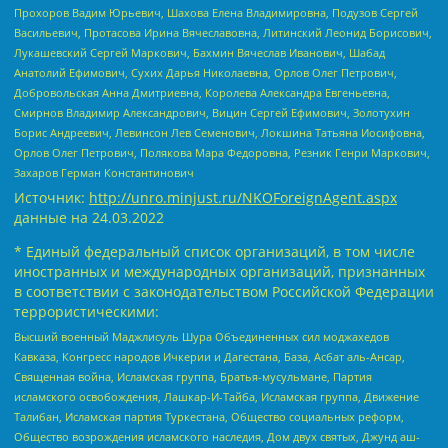
Прохоров Вадим Юрьевич, Шахова Елена Владимировна, Подузов Сергей
Васильевич, Протасова Ирина Вячеславовна, Литинский Леонид Борисович,
Лукашевский Сергей Маркович, Бахмин Вячеслав Иванович, Шабад
Анатолий Ефимович, Сухих Дарья Николаевна, Орлов Олег Петрович,
Добровольская Анна Дмитриевна, Королева Александра Евгеньевна,
Смирнов Владимир Александрович, Вицин Сергей Ефимович, Золотухин
Борис Андреевич, Левинсон Лев Семенович, Локшина Татьяна Иосифовна,
Орлов Олег Петрович, Полякова Мара Федоровна, Резник Генри Маркович,
Захаров Герман Константинович
Источник:
http://unro.minjust.ru/NKOForeignAgent.aspx
данные на
24.03.2022
* Единый федеральный список организаций, в том числе
иностранных и международных организаций, признанных
в соответствии с законодательством Российской Федерации
террористическими:
Высший военный Маджлисуль Шура Объединенных сил моджахедов
Кавказа, Конгресс народов Ичкерии и Дагестана, База, Асбат аль-Ансар,
Священная война, Исламская группа, Братья-мусульмане, Партия
исламского освобождения, Лашкар-И-Тайба, Исламская группа, Движение
Талибан, Исламская партия Туркестана, Общество социальных реформ,
Общество возрождения исламского наследия, Дом двух святых, Джунд аш-