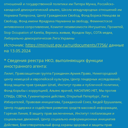
отношений и государственной политики им Питера Мунка, Российско-
канадский демократический альянс, Школа международных отношений им
Нормана Патерсона, Центр Гражданских Свобод, Фонд Бориса Немцова за
Свободу, Фонд имени Фридриха Науманна за свободу, Феминистское
антивоенное сопротивление, Комитет независимости Ингушетии, Прометей,
Stop Occupation of Karelia, Вернись живым, Фридом Хаус, СОТА медиа,
Либерально-демократическая Лига Украины
Источник:
https://minjust.gov.ru/ru/documents/7756/
данные
на
13.05.2024
* Сведения реестра НКО, выполняющих функции
иностранного агента:
Лилит, Правозащитная группа Гражданин.Армия.Право, Нижегородский
центр немецкой и европейской культуры, Центр гендерных исследований,
Фонд защиты прав граждан Штаб, Институт права и публичной политики,
Фонд борьбы с коррупцией, Альянс врачей, НАСИЛИЮ.НЕТ, Мы против
СПИДа, СВЕЧА, Гуманитарное действие, Открытый Петербург, Лига
Избирателей, Правовая инициатива, Гражданский Союз, Хасдей Ерушалаим,
Центр поддержки и содействия развитию средств массовой информации,
Горячая Линия, В защиту прав заключенных, Институт глобализации и
социальных движений, Центр социально-информационных инициатив
Действие, Благотворительный фонд охраны здоровья и защиты прав