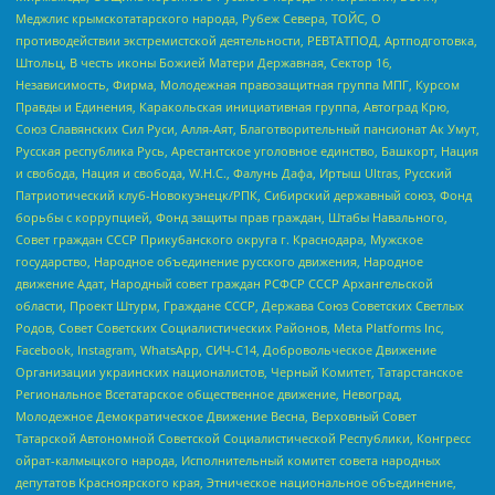
Меджлис крымскотатарского народа, Рубеж Севера, ТОЙС, О
противодействии экстремистской деятельности, РЕВТАТПОД, Артподготовка,
Штольц, В честь иконы Божией Матери Державная, Сектор 16,
Независимость, Фирма, Молодежная правозащитная группа МПГ, Курсом
Правды и Единения, Каракольская инициативная группа, Автоград Крю,
Союз Славянских Сил Руси, Алля-Аят, Благотворительный пансионат Ак Умут,
Русская республика Русь, Арестантское уголовное единство, Башкорт, Нация
и свобода, Нация и свобода, W.H.С., Фалунь Дафа, Иртыш Ultras, Русский
Патриотический клуб-Новокузнецк/РПК, Сибирский державный союз, Фонд
борьбы с коррупцией, Фонд защиты прав граждан, Штабы Навального,
Совет граждан СССР Прикубанского округа г. Краснодара, Мужское
государство, Народное объединение русского движения, Народное
движение Адат, Народный совет граждан РСФСР СССР Архангельской
области, Проект Штурм, Граждане СССР, Держава Союз Советских Светлых
Родов, Совет Советских Социалистических Районов, Meta Platforms Inc,
Facebook, Instagram, WhatsApp, СИЧ-С14, Добровольческое Движение
Организации украинских националистов, Черный Комитет, Татарстанское
Региональное Всетатарское общественное движение, Невоград,
Молодежное Демократическое Движение Весна, Верховный Совет
Татарской Автономной Советской Социалистической Республики, Конгресс
ойрат-калмыцкого народа, Исполнительный комитет совета народных
депутатов Красноярского края, Этническое национальное объединение,