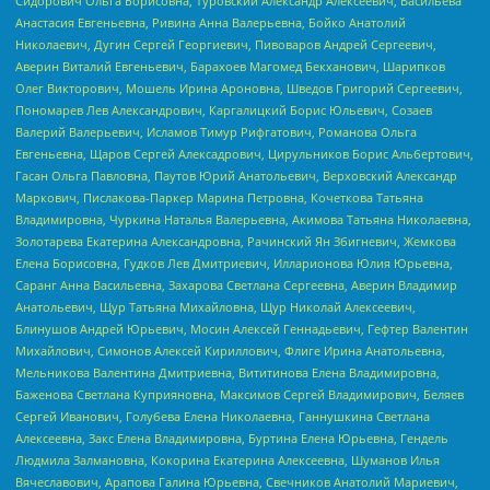
Сидорович Ольга Борисовна, Туровский Александр Алексеевич, Васильева
Анастасия Евгеньевна, Ривина Анна Валерьевна, Бойко Анатолий
Николаевич, Дугин Сергей Георгиевич, Пивоваров Андрей Сергеевич,
Аверин Виталий Евгеньевич, Барахоев Магомед Бекханович, Шарипков
Олег Викторович, Мошель Ирина Ароновна, Шведов Григорий Сергеевич,
Пономарев Лев Александрович, Каргалицкий Борис Юльевич, Созаев
Валерий Валерьевич, Исламов Тимур Рифгатович, Романова Ольга
Евгеньевна, Щаров Сергей Алексадрович, Цирульников Борис Альбертович,
Гасан Ольга Павловна, Паутов Юрий Анатольевич, Верховский Александр
Маркович, Пислакова-Паркер Марина Петровна, Кочеткова Татьяна
Владимировна, Чуркина Наталья Валерьевна, Акимова Татьяна Николаевна,
Золотарева Екатерина Александровна, Рачинский Ян Збигневич, Жемкова
Елена Борисовна, Гудков Лев Дмитриевич, Илларионова Юлия Юрьевна,
Саранг Анна Васильевна, Захарова Светлана Сергеевна, Аверин Владимир
Анатольевич, Щур Татьяна Михайловна, Щур Николай Алексеевич,
Блинушов Андрей Юрьевич, Мосин Алексей Геннадьевич, Гефтер Валентин
Михайлович, Симонов Алексей Кириллович, Флиге Ирина Анатольевна,
Мельникова Валентина Дмитриевна, Вититинова Елена Владимировна,
Баженова Светлана Куприяновна, Максимов Сергей Владимирович, Беляев
Сергей Иванович, Голубева Елена Николаевна, Ганнушкина Светлана
Алексеевна, Закс Елена Владимировна, Буртина Елена Юрьевна, Гендель
Людмила Залмановна, Кокорина Екатерина Алексеевна, Шуманов Илья
Вячеславович, Арапова Галина Юрьевна, Свечников Анатолий Мариевич,