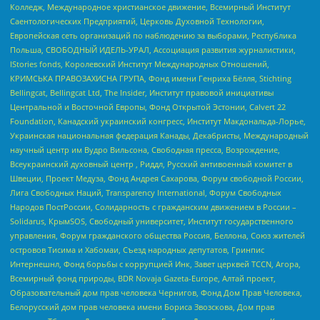
Колледж, Международное христианское движение, Всемирный Институт
Саентологических Предприятий, Церковь Духовной Технологии,
Европейская сеть организаций по наблюдению за выборами, Республика
Польша, СВОБОДНЫЙ ИДЕЛЬ-УРАЛ, Ассоциация развития журналистики,
IStories fonds, Королевский Институт Международных Отношений,
КРИМСЬКА ПРАВОЗАХИСНА ГРУПА, Фонд имени Генриха Бёлля, Stichting
Bellingcat, Bellingcat Ltd, The Insider, Институт правовой инициативы
Центральной и Восточной Европы, Фонд Открытой Эстонии, Calvert 22
Foundation, Канадский украинский конгресс, Институт Макдональда-Лорье,
Украинская национальная федерация Канады, Декабристы, Международный
научный центр им Вудро Вильсона, Свободная пресса, Возрождение,
Всеукраинский духовный центр , Риддл, Русский антивоенный комитет в
Швеции, Проект Медуза, Фонд Андрея Сахарова, Форум свободной России,
Лига Свободных Наций, Transparеncy International, Форум Свободных
Народов ПостРоссии, Солидарность с гражданским движением в России –
Solidarus, КрымSOS, Свободный университет, Институт государственного
управления, Форум гражданского общества Россия, Беллона, Союз жителей
островов Тисима и Хабомаи, Съезд народных депутатов, Гринпис
Интернешнл, Фонд борьбы с коррупцией Инк, Завет церквей TCCN, Агора,
Всемирный фонд природы, BDR Novaja Gazeta-Europe, Алтай проект,
Образовательный дом прав человека Чернигов, Фонд Дом Прав Человека,
Белорусский дом прав человека имени Бориса Звозскова, Дом прав