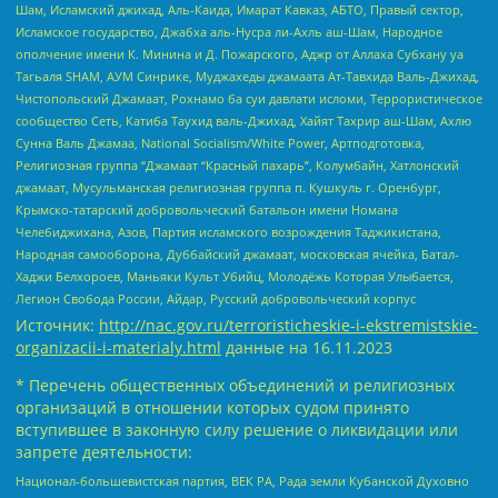
Шам, Исламский джихад, Аль-Каида, Имарат Кавказ, АБТО, Правый сектор,
Исламское государство, Джабха аль-Нусра ли-Ахль аш-Шам, Народное
ополчение имени К. Минина и Д. Пожарского, Аджр от Аллаха Субхану уа
Тагьаля SHAM, АУМ Синрике, Муджахеды джамаата Ат-Тавхида Валь-Джихад,
Чистопольский Джамаат, Рохнамо ба суи давлати исломи, Террористическое
сообщество Сеть, Катиба Таухид валь-Джихад, Хайят Тахрир аш-Шам, Ахлю
Сунна Валь Джамаа, National Socialism/White Power, Артподготовка,
Религиозная группа “Джамаат “Красный пахарь”, Колумбайн, Хатлонский
джамаат, Мусульманская религиозная группа п. Кушкуль г. Оренбург,
Крымско-татарский добровольческий батальон имени Номана
Челебиджихана, Азов, Партия исламского возрождения Таджикистана,
Народная самооборона, Дуббайский джамаат, московская ячейка, Батал-
Хаджи Белхороев, Маньяки Культ Убийц, Молодёжь Которая Улыбается,
Легион Свобода России, Айдар, Русский добровольческий корпус
Источник:
http://nac.gov.ru/terroristicheskie-i-ekstremistskie-
organizacii-i-materialy.html
данные на
16.11.2023
* Перечень общественных объединений и религиозных
организаций в отношении которых судом принято
вступившее в законную силу решение о ликвидации или
запрете деятельности:
Национал-большевистская партия, ВЕК РА, Рада земли Кубанской Духовно