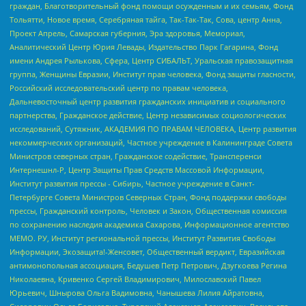
граждан, Благотворительный фонд помощи осужденным и их семьям, Фонд
Тольятти, Новое время, Серебряная тайга, Так-Так-Так, Сова, центр Анна,
Проект Апрель, Самарская губерния, Эра здоровья, Мемориал,
Аналитический Центр Юрия Левады, Издательство Парк Гагарина, Фонд
имени Андрея Рылькова, Сфера, Центр СИБАЛЬТ, Уральская правозащитная
группа, Женщины Евразии, Институт прав человека, Фонд защиты гласности,
Российский исследовательский центр по правам человека,
Дальневосточный центр развития гражданских инициатив и социального
партнерства, Гражданское действие, Центр независимых социологических
исследований, Сутяжник, АКАДЕМИЯ ПО ПРАВАМ ЧЕЛОВЕКА, Центр развития
некоммерческих организаций, Частное учреждение в Калининграде Совета
Министров северных стран, Гражданское содействие, Трансперенси
Интернешнл-Р, Центр Защиты Прав Средств Массовой Информации,
Институт развития прессы - Сибирь, Частное учреждение в Санкт-
Петербурге Совета Министров Северных Стран, Фонд поддержки свободы
прессы, Гражданский контроль, Человек и Закон, Общественная комиссия
по сохранению наследия академика Сахарова, Информационное агентство
МЕМО. РУ, Институт региональной прессы, Институт Развития Свободы
Информации, Экозащита!-Женсовет, Общественный вердикт, Евразийская
антимонопольная ассоциация, Бедушев Петр Петрович, Дзугкоева Регина
Николаевна, Кривенко Сергей Владимирович, Милославский Павел
Юрьевич, Шнырова Ольга Вадимовна, Чанышева Лилия Айратовна,