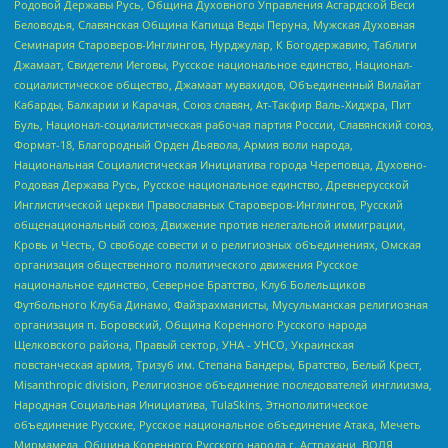
Родовой Державы Русь, Община Духовного Управления Асгардской Веси
Беловодья, Славянская Община Капища Веды Перуна, Мужская Духовная
Семинария Староверов-Инглингов, Нурджулар, К Богодержавию, Таблиги
Джамаат, Свидетели Иеговы, Русское национальное единство, Национал-
социалистическое общество, Джамаат мувахидов, Объединенный Вилайат
Кабарды, Балкарии и Карачая, Союз славян, Ат-Такфир Валь-Хиджра, Пит
Буль, Национал-социалистическая рабочая партия России, Славянский союз,
Формат-18, Благородный Орден Дьявола, Армия воли народа,
Национальная Социалистическая Инициатива города Череповца, Духовно-
Родовая Держава Русь, Русское национальное единство, Древнерусской
Инглистической церкви Православных Староверов-Инглингов, Русский
общенациональный союз, Движение против нелегальной иммиграции,
Кровь и Честь, О свободе совести и о религиозных объединениях, Омская
организация общественного политического движения Русское
национальное единство, Северное Братство, Клуб Болельщиков
Футбольного Клуба Динамо, Файзрахманисты, Мусульманская религиозная
организация п. Боровский, Община Коренного Русского народа
Щелковского района, Правый сектор, УНА - УНСО, Украинская
повстанческая армия, Тризуб им. Степана Бандеры, Братство, Белый Крест,
Misanthropic division, Религиозное объединение последователей инглиизма,
Народная Социальная Инициатива, TulaSkins, Этнополитическое
объединение Русские, Русское национальное объединение Атака, Мечеть
Мирмамеда, Община Коренного Русского народа г. Астрахани, ВОЛЯ,