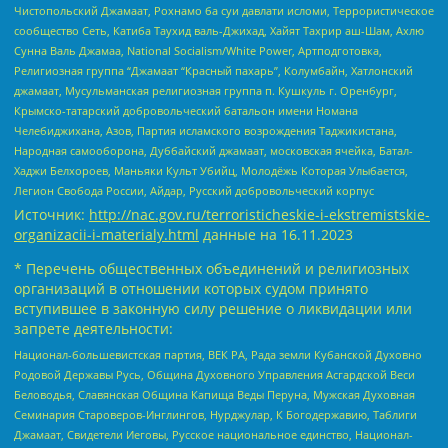
Чистопольский Джамаат, Рохнамо ба суи давлати исломи, Террористическое
сообщество Сеть, Катиба Таухид валь-Джихад, Хайят Тахрир аш-Шам, Ахлю
Сунна Валь Джамаа, National Socialism/White Power, Артподготовка,
Религиозная группа “Джамаат “Красный пахарь”, Колумбайн, Хатлонский
джамаат, Мусульманская религиозная группа п. Кушкуль г. Оренбург,
Крымско-татарский добровольческий батальон имени Номана
Челебиджихана, Азов, Партия исламского возрождения Таджикистана,
Народная самооборона, Дуббайский джамаат, московская ячейка, Батал-
Хаджи Белхороев, Маньяки Культ Убийц, Молодёжь Которая Улыбается,
Легион Свобода России, Айдар, Русский добровольческий корпус
Источник:
http://nac.gov.ru/terroristicheskie-i-ekstremistskie-
organizacii-i-materialy.html
данные на
16.11.2023
* Перечень общественных объединений и религиозных
организаций в отношении которых судом принято
вступившее в законную силу решение о ликвидации или
запрете деятельности:
Национал-большевистская партия, ВЕК РА, Рада земли Кубанской Духовно
Родовой Державы Русь, Община Духовного Управления Асгардской Веси
Беловодья, Славянская Община Капища Веды Перуна, Мужская Духовная
Семинария Староверов-Инглингов, Нурджулар, К Богодержавию, Таблиги
Джамаат, Свидетели Иеговы, Русское национальное единство, Национал-