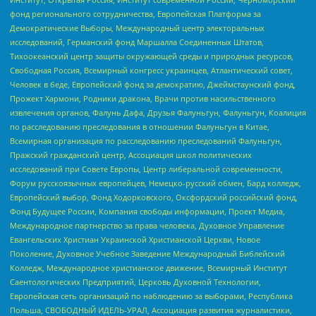
фонд регионального сотрудничества, Европейская Платформа за
Демократические Выборы, Международный центр электоральных
исследований, Германский фонд Маршалла Соединенных Штатов,
Тихоокеанский центр защиты окружающей среды и природных ресурсов,
Свободная Россия, Всемирный конгресс украинцев, Атлантический совет,
Человек в беде, Европейский фонд за демократию, Джеймстаунский фонд,
Прожект Хармони, Родники дракона, Врачи против насильственного
извлечения органов, Фалунь Дафа, Друзья Фалуньгун, Фалуньгун, Коалиция
по расследованию преследования в отношении Фалуньгун в Китае,
Всемирная организация по расследованию преследований Фалуньгун,
Пражский гражданский центр, Ассоциация школ политических
исследований при Совете Европы, Центр либеральной современности,
Форум русскоязычных европейцев, Немецко-русский обмен, Бард колледж,
Европейский выбор, Фонд Ходорковского, Оксфордский российский фонд,
Фонд Будущее России, Компания свободы информации, Проект Медиа,
Международное партнерство за права человека, Духовное Управление
Евангельских Христиан Украинской Христианской Церкви, Новое
Поколение, Духовное Учебное Заведение Международный Библейский
Колледж, Международное христианское движение, Всемирный Институт
Саентологических Предприятий, Церковь Духовной Технологии,
Европейская сеть организаций по наблюдению за выборами, Республика
Польша, СВОБОДНЫЙ ИДЕЛЬ-УРАЛ, Ассоциация развития журналистики,