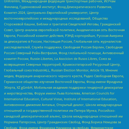
UnKremlin, Международная федерация транспортных рабочих, ИстЧам
Финланд, Гудзоновский институт, Фонд Демократического Развития,
Комитет-2024, Центрально-Европейский университет, Центр
восточноевропейских и международных исследований, Общество
Сторожевой башни, Библии и трактатов Свидетелей Иеговы, Гражданский
Совет, Центр анализа европейской политики, Академическая сеть Восточная
Европа, Российский комитет действия, РЭНД корпорейшн, Русская Америка
за демократию в России, Настоящая Россия, Глобальная сеть журналистов-
расследователей, Служба поддержки, Свободная Россия Берлин, Свободная
Россия Северный Рейн-Вестфалия, Фонд глобальной помощи, Антивоенный
комитет России, Russie-Libertes, La Asocicion de Rusos Libres, Союз за
возвращение Северных территорий, Крымскотатарский Ресурсный Центр,
Глобальный союз IndustriALL, Russian Election Monitor, Article 19, Мнение
медиа, Федерация анархического черного креста, Радио Свободная Европа,
Германское общество изучения Восточной Европы, Фонд имени Фридриха
Эберта, XZ gGmbH, Мобильная академия поддержки гендерной демократии
и миротворчества, Форум имени Льва Копелева, American Councils for
International Education, Cultural Vistas, Institute of International Education,
Антивоенное движение Антальи, Открытый диалог, Школа международных
отношений и государственной политики им Питера Мунка, Российско-
канадский демократический альянс, Школа международных отношений им
Нормана Патерсона, Центр Гражданских Свобод, Фонд Бориса Немцова за
Свободу, Фонд имени Фридриха Науманна за свободу, Феминистское