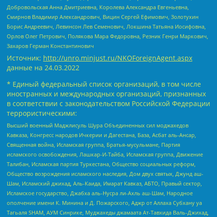
Добровольская Анна Дмитриевна, Королева Александра Евгеньевна,
Смирнов Владимир Александрович, Вицин Сергей Ефимович, Золотухин
Борис Андреевич, Левинсон Лев Семенович, Локшина Татьяна Иосифовна,
Орлов Олег Петрович, Полякова Мара Федоровна, Резник Генри Маркович,
Захаров Герман Константинович
Источник:
http://unro.minjust.ru/NKOForeignAgent.aspx
данные на
24.03.2022
* Единый федеральный список организаций, в том числе
иностранных и международных организаций, признанных
в соответствии с законодательством Российской Федерации
террористическими:
Высший военный Маджлисуль Шура Объединенных сил моджахедов
Кавказа, Конгресс народов Ичкерии и Дагестана, База, Асбат аль-Ансар,
Священная война, Исламская группа, Братья-мусульмане, Партия
исламского освобождения, Лашкар-И-Тайба, Исламская группа, Движение
Талибан, Исламская партия Туркестана, Общество социальных реформ,
Общество возрождения исламского наследия, Дом двух святых, Джунд аш-
Шам, Исламский джихад, Аль-Каида, Имарат Кавказ, АБТО, Правый сектор,
Исламское государство, Джабха аль-Нусра ли-Ахль аш-Шам, Народное
ополчение имени К. Минина и Д. Пожарского, Аджр от Аллаха Субхану уа
Тагьаля SHAM, АУМ Синрике, Муджахеды джамаата Ат-Тавхида Валь-Джихад,