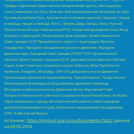
Правды и Единения, Каракольская инициативная группа, Автоград Крю,
Союз Славянских Сил Руси, Алля-Аят, Благотворительный пансионат Ак Умут,
Русская республика Русь, Арестантское уголовное единство, Башкорт, Нация
и свобода, Нация и свобода, W.H.С., Фалунь Дафа, Иртыш Ultras, Русский
Патриотический клуб-Новокузнецк/РПК, Сибирский державный союз, Фонд
борьбы с коррупцией, Фонд защиты прав граждан, Штабы Навального,
Совет граждан СССР Прикубанского округа г. Краснодара, Мужское
государство, Народное объединение русского движения, Народное
движение Адат, Народный совет граждан РСФСР СССР Архангельской
области, Проект Штурм, Граждане СССР, Держава Союз Советских Светлых
Родов, Совет Советских Социалистических Районов, Meta Platforms Inc,
Facebook, Instagram, WhatsApp, СИЧ-С14, Добровольческое Движение
Организации украинских националистов, Черный Комитет, Татарстанское
Региональное Всетатарское общественное движение, Невоград,
Молодежное Демократическое Движение Весна, Верховный Совет
Татарской Автономной Советской Социалистической Республики, Конгресс
ойрат-калмыцкого народа, Исполнительный комитет совета народных
депутатов Красноярского края, Этническое национальное объединение,
ЛГБТ, Я.МЫ Сергей Фургал
Источник:
https://minjust.gov.ru/ru/documents/7822/
данные
на
03.05.2024