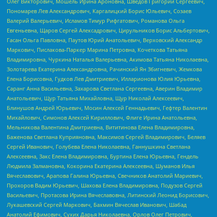
Олег Викторович, Мошель Ирина Ароновна, Шведов Григорий Сергеевич,
Пономарев Лев Александрович, Каргалицкий Борис Юльевич, Созаев
Валерий Валерьевич, Исламов Тимур Рифгатович, Романова Ольга
Евгеньевна, Щаров Сергей Алексадрович, Цирульников Борис Альбертович,
Гасан Ольга Павловна, Паутов Юрий Анатольевич, Верховский Александр
Маркович, Пислакова-Паркер Марина Петровна, Кочеткова Татьяна
Владимировна, Чуркина Наталья Валерьевна, Акимова Татьяна Николаевна,
Золотарева Екатерина Александровна, Рачинский Ян Збигневич, Жемкова
Елена Борисовна, Гудков Лев Дмитриевич, Илларионова Юлия Юрьевна,
Саранг Анна Васильевна, Захарова Светлана Сергеевна, Аверин Владимир
Анатольевич, Щур Татьяна Михайловна, Щур Николай Алексеевич,
Блинушов Андрей Юрьевич, Мосин Алексей Геннадьевич, Гефтер Валентин
Михайлович, Симонов Алексей Кириллович, Флиге Ирина Анатольевна,
Мельникова Валентина Дмитриевна, Вититинова Елена Владимировна,
Баженова Светлана Куприяновна, Максимов Сергей Владимирович, Беляев
Сергей Иванович, Голубева Елена Николаевна, Ганнушкина Светлана
Алексеевна, Закс Елена Владимировна, Буртина Елена Юрьевна, Гендель
Людмила Залмановна, Кокорина Екатерина Алексеевна, Шуманов Илья
Вячеславович, Арапова Галина Юрьевна, Свечников Анатолий Мариевич,
Прохоров Вадим Юрьевич, Шахова Елена Владимировна, Подузов Сергей
Васильевич, Протасова Ирина Вячеславовна, Литинский Леонид Борисович,
Лукашевский Сергей Маркович, Бахмин Вячеслав Иванович, Шабад
Анатолий Ефимович, Сухих Дарья Николаевна, Орлов Олег Петрович,