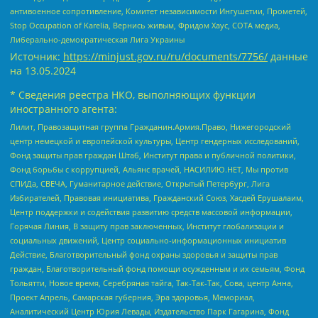
антивоенное сопротивление, Комитет независимости Ингушетии, Прометей,
Stop Occupation of Karelia, Вернись живым, Фридом Хаус, СОТА медиа,
Либерально-демократическая Лига Украины
Источник:
https://minjust.gov.ru/ru/documents/7756/
данные
на
13.05.2024
* Сведения реестра НКО, выполняющих функции
иностранного агента:
Лилит, Правозащитная группа Гражданин.Армия.Право, Нижегородский
центр немецкой и европейской культуры, Центр гендерных исследований,
Фонд защиты прав граждан Штаб, Институт права и публичной политики,
Фонд борьбы с коррупцией, Альянс врачей, НАСИЛИЮ.НЕТ, Мы против
СПИДа, СВЕЧА, Гуманитарное действие, Открытый Петербург, Лига
Избирателей, Правовая инициатива, Гражданский Союз, Хасдей Ерушалаим,
Центр поддержки и содействия развитию средств массовой информации,
Горячая Линия, В защиту прав заключенных, Институт глобализации и
социальных движений, Центр социально-информационных инициатив
Действие, Благотворительный фонд охраны здоровья и защиты прав
граждан, Благотворительный фонд помощи осужденным и их семьям, Фонд
Тольятти, Новое время, Серебряная тайга, Так-Так-Так, Сова, центр Анна,
Проект Апрель, Самарская губерния, Эра здоровья, Мемориал,
Аналитический Центр Юрия Левады, Издательство Парк Гагарина, Фонд