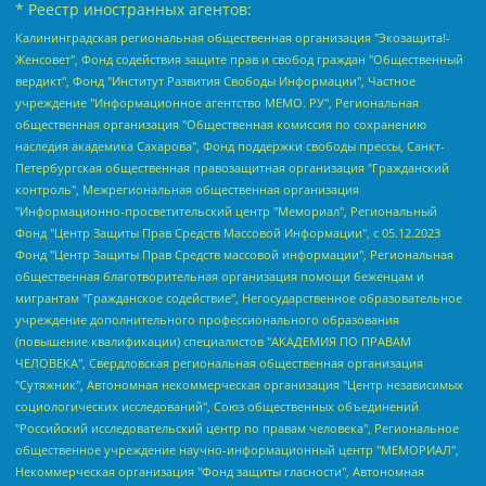
* Реестр иностранных агентов:
Калининградская региональная общественная организация "Экозащита!-Женсовет", Фонд содействия защите прав и свобод граждан "Общественный вердикт", Фонд "Институт Развития Свободы Информации", Частное учреждение "Информационное агентство МЕМО. РУ", Региональная общественная организация "Общественная комиссия по сохранению наследия академика Сахарова", Фонд поддержки свободы прессы, Санкт-Петербургская общественная правозащитная организация "Гражданский контроль", Межрегиональная общественная организация "Информационно-просветительский центр "Мемориал", Региональный Фонд "Центр Защиты Прав Средств Массовой Информации", с 05.12.2023 Фонд "Центр Защиты Прав Средств массовой информации", Региональная общественная благотворительная организация помощи беженцам и мигрантам "Гражданское содействие", Негосударственное образовательное учреждение дополнительного профессионального образования (повышение квалификации) специалистов "АКАДЕМИЯ ПО ПРАВАМ ЧЕЛОВЕКА", Свердловская региональная общественная организация "Сутяжник", Автономная некоммерческая организация "Центр независимых социологических исследований", Союз общественных объединений "Российский исследовательский центр по правам человека", Региональное общественное учреждение научно-информационный центр "МЕМОРИАЛ", Некоммерческая организация "Фонд защиты гласности", Автономная некоммерческая организация "Институт прав человека", Городская общественная организация "Екатеринбургское общество "МЕМОРИАЛ", Городская общественная организация "Рязанское историко-просветительское и правозащитное общество "Мемориал" (Рязанский Мемориал), Челябинский региональный орган общественной самодеятельности – женское общественное объединение "Женщины Евразии", Челябинский региональный орган общественной самодеятельности "Уральская правозащитная группа", Фонд содействия защите здоровья и социальной справедливости имени Андрея Рылькова, Автономная Некоммерческая Организация "Аналитический Центр Юрия Левады", Автономная некоммерческая организация социальной поддержки населения "Проект Апрель", Региональная общественная организация помощи женщинам и детям, находящимся в кризисной ситуации "Информационно-методический центр "Анна", Фонд содействия развитию массовых коммуникаций и правовому просвещению "Так-так-Так", Фонд содействия устойчивому развитию "Серебряная тайга", Свердловский региональный общественный фонд социальных проектов "Новое время", "Idel.Реалии", Кавказ.Реалии, Крым.Реалии, Телеканал Настоящее Время, Татаро-башкирская служба Радио Свобода (Azatliq Radiosi), Радио Свободная Европа/Радио Свобода (PCE/PC), "Сибирь.Реалии", "Фактограф", Благотворительный фонд помощи осужденным и их семьям, Автономная некоммерческая организация "Институт глобализации и социальных движений", Фонд "В защиту прав заключенных", Частное учреждение "Центр поддержки и содействия развитию средств массовой информации", Пензенский региональный общественный благотворительный фонд "Гражданский союз", "Север.Реалии", Некоммерческая организация Фонд "Правовая инициатива", Общество с ограниченной ответственностью "Радио Свободная Европа/Радио Свобода", Чешское информационное агентство "MEDIUM-ORIENT", Красноярская региональная общественная организация "Мы против СПИДа", Камалягин Денис Николаевич, Маркелов Сергей Евгеньевич, Пономарев Лев Александрович, Савицкая Людмила Алексеевна, Автономная некоммерческая организация "Центр по работе с проблемой насилия "НАСИЛИЮ.НЕТ", Межрегиональный профессиональный союз работников здравоохранения "Альянс врачей", Юридическое лицо, зарегистрированное в Латвийской Республике, SIA "Medusa Project" (регистрационный номер 40103797863, дата регистрации 10.06.2014), Некоммерческая организация "Фонд по борьбе с коррупцией", Автономная некоммерческая организация "Институт права и публичной политики", Баданин Роман Сергеевич, Гликин Максим Александрович, Железнова Мария Михайловна, Лукьянова Юлия Сергеевна, Маетная Елизавета Витальевна, Маняхин Петр Борисович, Чуракова Ольга Владимировна, Ярош Юлия Петровна, Юридическое лицо "The Insider SIA", зарегистрированное в Риге, Латвийская Республика (дата регистрации 26.06.2015), являющееся администратором доменного имени интернет-издания "The Insider SIA", https://theins.ru, Постернак Алексей Евгеньевич, Рубин Михаил Аркадьевич, Анин Роман Александрович, Юридическое лицо Istories fonds, зарегистрированное в Латвийской Республике (регистрационный номер 50008295751, дата регистрации 24.02.2020), Великовский Дмитрий Александрович, Долинина Ирина Николаевна, Мароховская Алеся Алексеевна, Шлейнов Роман Юрьевич, Шмагун Олеся Валентиновна, Общество с ограниченной ответственностью "Альтаир 2021", Общество с ограниченной ответственностью "Вега 2021", Общество с ограниченной ответственностью "Главный редактор 2021", Общество с ограниченной ответственностью "Ромашки монолит", Важенков Артем Валерьевич, Ивановская областная общественная организация "Центр гендерных исследований", Гурман Юрий Альбертович, Медиапроект "ОВД-Инфо", Егоров Владимир Владимирович, Жилинский Владимир Александрович, Общество с ограниченной ответственностью "ЗП", Иванова София Юрьевна, Карезина Инна Павловна, Кильтау Екатерина Викторовна, Петров Алексей Викторович, Пискунов Сергей Евгеньевич, Смирнов Сергей Сергеевич, Тихонов Михаил Сергеевич, Общество с ограниченной ответственностью "ЖУРНАЛИСТ-ИНОСТРАННЫЙ АГЕНТ", Арапова Галина Юрьевна, Вольтская Татьяна Анатольевна, Американская компания "Mason G.E.S. Anonymous Foundation" (США), являющаяся владельцем интернет-издания https://mnews.world/, Компания "Stichting Bellingcat", зарегистрированная в Нидерландах (дата регистрации 11.07.2018), Захаров Андрей Вячеславович, Клепиковская Екатерина Дмитриевна, Общество с ограниченной ответственностью "МЕМО", Перл Роман Александрович, Симонов Евгений Алексеевич, Соловьева Елена Анатольевна, Сотников Даниил Владимирович, Сурначева Елизавета Дмитриевна, Автономная некоммерческая организация по защите прав человека и информированию населения "Якутия – Наше Мнение", Общество с ограниченной ответственностью "Москоу диджитал медиа", с 26.01.2023 Общество с ограниченной ответственностью "Чайка Белые сады", Ветошкина Валерия Валерьевна, Заговора Максим Александрович, Межрегиональное общественное движение "Российская ЛГБТ - сеть", Оленичев Максим Владимирович, Павлов Иван Юрьевич, Скворцова Елена Сергеевна, Общество с ограниченной ответственностью "Как бы инагент", Кочетков Игорь Викторович, Общество с ограниченной ответственностью "Честные выборы", Еланчик Олег Александрович, Общество с ограниченной ответственностью "Нобелевский призыв", Гималова Регина Эмилевна, Григорьев Андрей Валерьевич, Григорьева Алина Александровна, Ассоциация по содействию защите прав призывников, альтернативнослужащих и военнослужащих "Правозащитная группа "Гражданин.Армия.Право", Хисамова Регина Фаритовна, Автономная некоммерческая организация по реализации социально-правовых программ "Лилит", Дальневосточное общественное движение "Маяк", Санкт-Петербургская ЛГБТ-инициативная группа "Выход", Инициативная группа ЛГБТ+ "Реверс", Алексеев Андрей Викторович, Бекбулатова Таисия Львовна, Беляев Иван Михайлович, Владыкина Елена Сергеевна, Гельман Марат Александрович, Никульшина Вероника Юрьевна, Толоконникова Надежда Андреевна, Шендерович Виктор Анатольевич, Общество с ограниченной ответственностью "Данное сообщение", Общество с ограниченной ответственностью Издательский дом "Новая глава", Айнбиндер Александра Александровна, Московский комьюнити-центр для ЛГБТ+инициатив, Благотворительный фонд развития филантропии, Deutsche Welle (Германия, Kurt-Schumacher-Strasse 3, 53113 Bonn), Борзунова Мария Михайловна, Воробьев Виктор Викторович, Голубева Анна Львовна, Константинова Алла Михайловна, Малкова Ирина Владимировна, Мурадов Мурад Абдулгалимович, Осетинская Елизавета Николаевна, Понасенков Евгений Николаевич, Ганапольский Матвей Юрьевич, Киселев Евгений Алексеевич, Борухович Ирина Григорьевна, Дремин Иван Тимофеевич, Дубровский Дмитрий Викторович, Красноярская региональная общественная организация поддержки и развития альтернативных образовательных технологий и межкультурных коммуникаций "ИНТЕРРА", Маяковская Екатерина Алексеевна, Фейгин Марк Захарович, Филимонов Андрей Викторович, Дзугкоева Регина Николаевна, Доброхотов Роман Александрович, Дудь Юрий Александрович, Елкин Сергей Владимирович, Кругликов Кирилл Игоревич, Сабунаева Мария Леонидовна, Семенов Алексей Владимирович, Шаинян Карен Багратович, Шульман Екатерина Михайловна, Асафьев Артур Валерьевич, Вахштайн Виктор Семенович, Венедиктов Алексей Алексеевич, Лушникова Екатерина Евгеньевна, Волков Леонид Михайлович, Невзоров Александр Глебович, Пархоменко Сергей Борисович, Сироткин Ярослав Николаевич, Кара-Мурза Владимир Владимирович, Баранова Наталья Владимировна, Гозман Леонид Яковлевич, Кагарлицкий Борис Юльевич, Климарев Михаил Валерьевич, Милов Владимир Станиславович, Автономная некоммерческая организация Краснодарский центр современного искусства "Типография", Моргенштерн Алишер Тагирович, Соболь Любовь Эдуардовна, Общество с ограниченной ответственностью "ЛИЗА НОРМ", Каспаров Гарри Кимович, Ходорковский Михаил Борисович, Общество с ограниченной ответственностью "Апрельские тезисы", Данилович Ирина Брониславовна, Кашин Олег Владимирович, Петров Николай Владимирович, Пивоваров Алексей Владимирович, Соколов Михаил Владимирович, Цветкова Юлия Владимировна, Чичваркин Евгений Александрович, Комитет против пыток/Команда против пыток, Общество с ограниченной ответственностью "Первый научный", Общество с ограниченной ответственностью "Вертолет и ко", Белоцерковская Вероника Борисовна, Кац Максим Евгеньевич, Лазарева Татьяна Юрьевна, Шаведдинов Руслан Табризович, Яшин Илья Валерьевич, Общество с ограниченной ответственностью "Иноагент ААВ", Алешковский Дмитрий Петрович, Альбац Евгения Марковна, Быков Дмитрий Львович, Галямина Юлия Евгеньевна, Лойко Сергей Леонидович, Мартынов Кирилл Константинович, Медведев Сергей Александрович, Крашенинников Федор Геннадиевич, Гордеева Катерина Вл