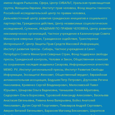
имени Андрея Рылькова, Сфера, Центр СИБАЛЬТ, Уральская правозащитная
группа, Женщины Евразии, Институт прав человека, Фонд защиты гласности,
Российский исследовательский центр по правам человека,
Дальневосточный центр развития гражданских инициатив и социального
партнерства, Гражданское действие, Центр независимых социологических
исследований, Сутяжник, АКАДЕМИЯ ПО ПРАВАМ ЧЕЛОВЕКА, Центр развития
некоммерческих организаций, Частное учреждение в Калининграде Совета
Министров северных стран, Гражданское содействие, Трансперенси
Интернешнл-Р, Центр Защиты Прав Средств Массовой Информации,
Институт развития прессы - Сибирь, Частное учреждение в Санкт-
Петербурге Совета Министров Северных Стран, Фонд поддержки свободы
прессы, Гражданский контроль, Человек и Закон, Общественная комиссия
по сохранению наследия академика Сахарова, Информационное агентство
МЕМО. РУ, Институт региональной прессы, Институт Развития Свободы
Информации, Экозащита!-Женсовет, Общественный вердикт, Евразийская
антимонопольная ассоциация, Бедушев Петр Петрович, Дзугкоева Регина
Николаевна, Кривенко Сергей Владимирович, Милославский Павел
Юрьевич, Шнырова Ольга Вадимовна, Чанышева Лилия Айратовна,
Сидорович Ольга Борисовна, Туровский Александр Алексеевич, Васильева
Анастасия Евгеньевна, Ривина Анна Валерьевна, Бойко Анатолий
Николаевич, Дугин Сергей Георгиевич, Пивоваров Андрей Сергеевич,
Аверин Виталий Евгеньевич, Барахоев Магомед Бекханович, Шарипков