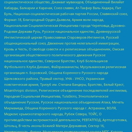
социалистическое общество, Джамаат мувахидов, Объединенный Вилайат
Кабарды, Балкарии и Карачая, Союз славян, Ат-Такфир Валь-Хиджра, Пит
Буль, Национал-социалистическая рабочая партия России, Славянский союз,
Формат-18, Благородный Орден Дьявола, Армия воли народа,
Национальная Социалистическая Инициатива города Череповца, Духовно-
Родовая Держава Русь, Русское национальное единство, Древнерусской
Инглистической церкви Православных Староверов-Инглингов, Русский
общенациональный союз, Движение против нелегальной иммиграции,
Кровь и Честь, О свободе совести и о религиозных объединениях, Омская
организация общественного политического движения Русское
национальное единство, Северное Братство, Клуб Болельщиков
Футбольного Клуба Динамо, Файзрахманисты, Мусульманская религиозная
организация п. Боровский, Община Коренного Русского народа
Щелковского района, Правый сектор, УНА - УНСО, Украинская
повстанческая армия, Тризуб им. Степана Бандеры, Братство, Белый Крест,
Misanthropic division, Религиозное объединение последователей инглиизма,
Народная Социальная Инициатива, TulaSkins, Этнополитическое
объединение Русские, Русское национальное объединение Атака, Мечеть
Мирмамеда, Община Коренного Русского народа г. Астрахани, ВОЛЯ,
Меджлис крымскотатарского народа, Рубеж Севера, ТОЙС, О
противодействии экстремистской деятельности, РЕВТАТПОД, Артподготовка,
Штольц, В честь иконы Божией Матери Державная, Сектор 16,
Независимость, Фирма, Молодежная правозащитная группа МПГ, Курсом