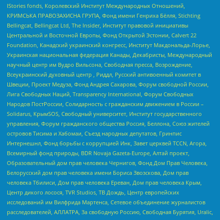
IStories fonds, Королевский Институт Международных Отношений,
КРИМСЬКА ПРАВОЗАХИСНА ГРУПА, Фонд имени Генриха Бёлля, Stichting
Bellingcat, Bellingcat Ltd, The Insider, Институт правовой инициативы
Центральной и Восточной Европы, Фонд Открытой Эстонии, Calvert 22
Foundation, Канадский украинский конгресс, Институт Макдональда-Лорье,
Украинская национальная федерация Канады, Декабристы, Международный
научный центр им Вудро Вильсона, Свободная пресса, Возрождение,
Всеукраинский духовный центр , Риддл, Русский антивоенный комитет в
Швеции, Проект Медуза, Фонд Андрея Сахарова, Форум свободной России,
Лига Свободных Наций, Transparеncy International, Форум Свободных
Народов ПостРоссии, Солидарность с гражданским движением в России –
Solidarus, КрымSOS, Свободный университет, Институт государственного
управления, Форум гражданского общества Россия, Беллона, Союз жителей
островов Тисима и Хабомаи, Съезд народных депутатов, Гринпис
Интернешнл, Фонд борьбы с коррупцией Инк, Завет церквей TCCN, Агора,
Всемирный фонд природы, BDR Novaja Gazeta-Europe, Алтай проект,
Образовательный дом прав человека Чернигов, Фонд Дом Прав Человека,
Белорусский дом прав человека имени Бориса Звозскова, Дом прав
человека Тбилиси, Дом прав человека Ереван, Дом прав человека Крым,
Центр дикого лосося, TVR Studios, ТВ Дождь, Центр европейских
исследований им Вилфрида Мартенса, Сетевое объединение журналистов
расследователей, АЛЛАТРА, За свободную Россию, Свободная Бурятия, Uralic,