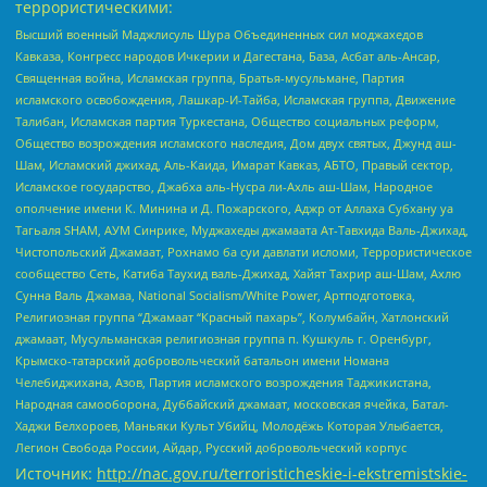
террористическими:
Высший военный Маджлисуль Шура Объединенных сил моджахедов
Кавказа, Конгресс народов Ичкерии и Дагестана, База, Асбат аль-Ансар,
Священная война, Исламская группа, Братья-мусульмане, Партия
исламского освобождения, Лашкар-И-Тайба, Исламская группа, Движение
Талибан, Исламская партия Туркестана, Общество социальных реформ,
Общество возрождения исламского наследия, Дом двух святых, Джунд аш-
Шам, Исламский джихад, Аль-Каида, Имарат Кавказ, АБТО, Правый сектор,
Исламское государство, Джабха аль-Нусра ли-Ахль аш-Шам, Народное
ополчение имени К. Минина и Д. Пожарского, Аджр от Аллаха Субхану уа
Тагьаля SHAM, АУМ Синрике, Муджахеды джамаата Ат-Тавхида Валь-Джихад,
Чистопольский Джамаат, Рохнамо ба суи давлати исломи, Террористическое
сообщество Сеть, Катиба Таухид валь-Джихад, Хайят Тахрир аш-Шам, Ахлю
Сунна Валь Джамаа, National Socialism/White Power, Артподготовка,
Религиозная группа “Джамаат “Красный пахарь”, Колумбайн, Хатлонский
джамаат, Мусульманская религиозная группа п. Кушкуль г. Оренбург,
Крымско-татарский добровольческий батальон имени Номана
Челебиджихана, Азов, Партия исламского возрождения Таджикистана,
Народная самооборона, Дуббайский джамаат, московская ячейка, Батал-
Хаджи Белхороев, Маньяки Культ Убийц, Молодёжь Которая Улыбается,
Легион Свобода России, Айдар, Русский добровольческий корпус
Источник:
http://nac.gov.ru/terroristicheskie-i-ekstremistskie-