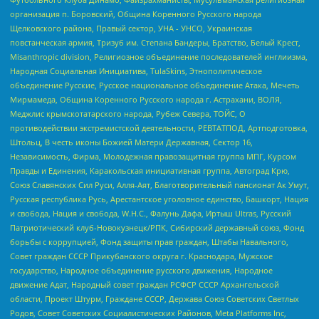
организация п. Боровский, Община Коренного Русского народа
Щелковского района, Правый сектор, УНА - УНСО, Украинская
повстанческая армия, Тризуб им. Степана Бандеры, Братство, Белый Крест,
Misanthropic division, Религиозное объединение последователей инглиизма,
Народная Социальная Инициатива, TulaSkins, Этнополитическое
объединение Русские, Русское национальное объединение Атака, Мечеть
Мирмамеда, Община Коренного Русского народа г. Астрахани, ВОЛЯ,
Меджлис крымскотатарского народа, Рубеж Севера, ТОЙС, О
противодействии экстремистской деятельности, РЕВТАТПОД, Артподготовка,
Штольц, В честь иконы Божией Матери Державная, Сектор 16,
Независимость, Фирма, Молодежная правозащитная группа МПГ, Курсом
Правды и Единения, Каракольская инициативная группа, Автоград Крю,
Союз Славянских Сил Руси, Алля-Аят, Благотворительный пансионат Ак Умут,
Русская республика Русь, Арестантское уголовное единство, Башкорт, Нация
и свобода, Нация и свобода, W.H.С., Фалунь Дафа, Иртыш Ultras, Русский
Патриотический клуб-Новокузнецк/РПК, Сибирский державный союз, Фонд
борьбы с коррупцией, Фонд защиты прав граждан, Штабы Навального,
Совет граждан СССР Прикубанского округа г. Краснодара, Мужское
государство, Народное объединение русского движения, Народное
движение Адат, Народный совет граждан РСФСР СССР Архангельской
области, Проект Штурм, Граждане СССР, Держава Союз Советских Светлых
Родов, Совет Советских Социалистических Районов, Meta Platforms Inc,