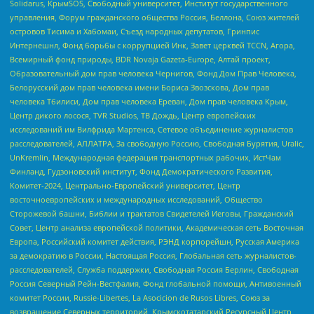
Solidarus, КрымSOS, Свободный университет, Институт государственного
управления, Форум гражданского общества Россия, Беллона, Союз жителей
островов Тисима и Хабомаи, Съезд народных депутатов, Гринпис
Интернешнл, Фонд борьбы с коррупцией Инк, Завет церквей TCCN, Агора,
Всемирный фонд природы, BDR Novaja Gazeta-Europe, Алтай проект,
Образовательный дом прав человека Чернигов, Фонд Дом Прав Человека,
Белорусский дом прав человека имени Бориса Звозскова, Дом прав
человека Тбилиси, Дом прав человека Ереван, Дом прав человека Крым,
Центр дикого лосося, TVR Studios, ТВ Дождь, Центр европейских
исследований им Вилфрида Мартенса, Сетевое объединение журналистов
расследователей, АЛЛАТРА, За свободную Россию, Свободная Бурятия, Uralic,
UnKremlin, Международная федерация транспортных рабочих, ИстЧам
Финланд, Гудзоновский институт, Фонд Демократического Развития,
Комитет-2024, Центрально-Европейский университет, Центр
восточноевропейских и международных исследований, Общество
Сторожевой башни, Библии и трактатов Свидетелей Иеговы, Гражданский
Совет, Центр анализа европейской политики, Академическая сеть Восточная
Европа, Российский комитет действия, РЭНД корпорейшн, Русская Америка
за демократию в России, Настоящая Россия, Глобальная сеть журналистов-
расследователей, Служба поддержки, Свободная Россия Берлин, Свободная
Россия Северный Рейн-Вестфалия, Фонд глобальной помощи, Антивоенный
комитет России, Russie-Libertes, La Asocicion de Rusos Libres, Союз за
возвращение Северных территорий, Крымскотатарский Ресурсный Центр,