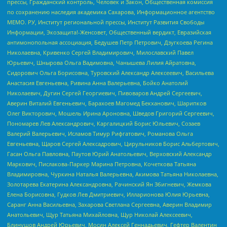
прессы, Гражданский контроль, Человек и Закон, Общественная комиссия
по сохранению наследия академика Сахарова, Информационное агентство
МЕМО. РУ, Институт региональной прессы, Институт Развития Свободы
Информации, Экозащита!-Женсовет, Общественный вердикт, Евразийская
антимонопольная ассоциация, Бедушев Петр Петрович, Дзугкоева Регина
Николаевна, Кривенко Сергей Владимирович, Милославский Павел
Юрьевич, Шнырова Ольга Вадимовна, Чанышева Лилия Айратовна,
Сидорович Ольга Борисовна, Туровский Александр Алексеевич, Васильева
Анастасия Евгеньевна, Ривина Анна Валерьевна, Бойко Анатолий
Николаевич, Дугин Сергей Георгиевич, Пивоваров Андрей Сергеевич,
Аверин Виталий Евгеньевич, Барахоев Магомед Бекханович, Шарипков
Олег Викторович, Мошель Ирина Ароновна, Шведов Григорий Сергеевич,
Пономарев Лев Александрович, Каргалицкий Борис Юльевич, Созаев
Валерий Валерьевич, Исламов Тимур Рифгатович, Романова Ольга
Евгеньевна, Щаров Сергей Алексадрович, Цирульников Борис Альбертович,
Гасан Ольга Павловна, Паутов Юрий Анатольевич, Верховский Александр
Маркович, Пислакова-Паркер Марина Петровна, Кочеткова Татьяна
Владимировна, Чуркина Наталья Валерьевна, Акимова Татьяна Николаевна,
Золотарева Екатерина Александровна, Рачинский Ян Збигневич, Жемкова
Елена Борисовна, Гудков Лев Дмитриевич, Илларионова Юлия Юрьевна,
Саранг Анна Васильевна, Захарова Светлана Сергеевна, Аверин Владимир
Анатольевич, Щур Татьяна Михайловна, Щур Николай Алексеевич,
Блинушов Андрей Юрьевич, Мосин Алексей Геннадьевич, Гефтер Валентин