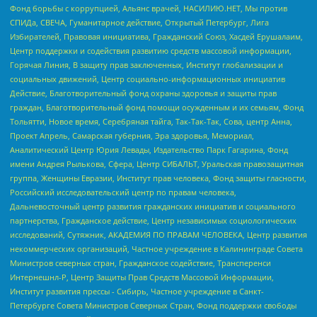
Фонд борьбы с коррупцией, Альянс врачей, НАСИЛИЮ.НЕТ, Мы против
СПИДа, СВЕЧА, Гуманитарное действие, Открытый Петербург, Лига
Избирателей, Правовая инициатива, Гражданский Союз, Хасдей Ерушалаим,
Центр поддержки и содействия развитию средств массовой информации,
Горячая Линия, В защиту прав заключенных, Институт глобализации и
социальных движений, Центр социально-информационных инициатив
Действие, Благотворительный фонд охраны здоровья и защиты прав
граждан, Благотворительный фонд помощи осужденным и их семьям, Фонд
Тольятти, Новое время, Серебряная тайга, Так-Так-Так, Сова, центр Анна,
Проект Апрель, Самарская губерния, Эра здоровья, Мемориал,
Аналитический Центр Юрия Левады, Издательство Парк Гагарина, Фонд
имени Андрея Рылькова, Сфера, Центр СИБАЛЬТ, Уральская правозащитная
группа, Женщины Евразии, Институт прав человека, Фонд защиты гласности,
Российский исследовательский центр по правам человека,
Дальневосточный центр развития гражданских инициатив и социального
партнерства, Гражданское действие, Центр независимых социологических
исследований, Сутяжник, АКАДЕМИЯ ПО ПРАВАМ ЧЕЛОВЕКА, Центр развития
некоммерческих организаций, Частное учреждение в Калининграде Совета
Министров северных стран, Гражданское содействие, Трансперенси
Интернешнл-Р, Центр Защиты Прав Средств Массовой Информации,
Институт развития прессы - Сибирь, Частное учреждение в Санкт-
Петербурге Совета Министров Северных Стран, Фонд поддержки свободы