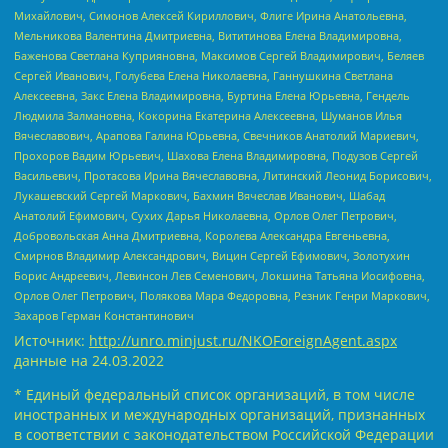
Михайлович, Симонов Алексей Кириллович, Флиге Ирина Анатольевна,
Мельникова Валентина Дмитриевна, Вититинова Елена Владимировна,
Баженова Светлана Куприяновна, Максимов Сергей Владимирович, Беляев
Сергей Иванович, Голубева Елена Николаевна, Ганнушкина Светлана
Алексеевна, Закс Елена Владимировна, Буртина Елена Юрьевна, Гендель
Людмила Залмановна, Кокорина Екатерина Алексеевна, Шуманов Илья
Вячеславович, Арапова Галина Юрьевна, Свечников Анатолий Мариевич,
Прохоров Вадим Юрьевич, Шахова Елена Владимировна, Подузов Сергей
Васильевич, Протасова Ирина Вячеславовна, Литинский Леонид Борисович,
Лукашевский Сергей Маркович, Бахмин Вячеслав Иванович, Шабад
Анатолий Ефимович, Сухих Дарья Николаевна, Орлов Олег Петрович,
Добровольская Анна Дмитриевна, Королева Александра Евгеньевна,
Смирнов Владимир Александрович, Вицин Сергей Ефимович, Золотухин
Борис Андреевич, Левинсон Лев Семенович, Локшина Татьяна Иосифовна,
Орлов Олег Петрович, Полякова Мара Федоровна, Резник Генри Маркович,
Захаров Герман Константинович
Источник:
http://unro.minjust.ru/NKOForeignAgent.aspx
данные на
24.03.2022
* Единый федеральный список организаций, в том числе
иностранных и международных организаций, признанных
в соответствии с законодательством Российской Федерации