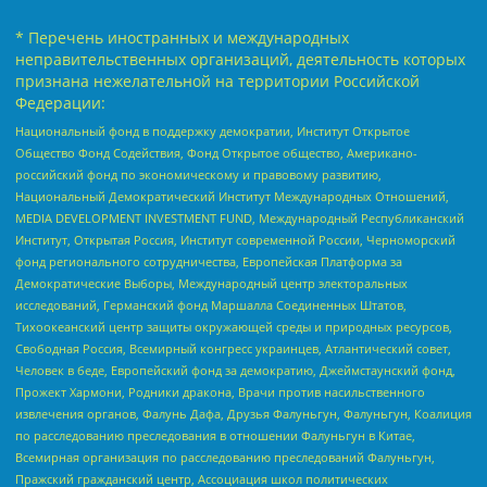
* Перечень иностранных и международных
неправительственных организаций, деятельность которых
признана нежелательной на территории Российской
Федерации:
Национальный фонд в поддержку демократии, Институт Открытое
Общество Фонд Содействия, Фонд Открытое общество, Американо-
российский фонд по экономическому и правовому развитию,
Национальный Демократический Институт Международных Отношений,
MEDIA DEVELOPMENT INVESTMENT FUND, Международный Республиканский
Институт, Открытая Россия, Институт современной России, Черноморский
фонд регионального сотрудничества, Европейская Платформа за
Демократические Выборы, Международный центр электоральных
исследований, Германский фонд Маршалла Соединенных Штатов,
Тихоокеанский центр защиты окружающей среды и природных ресурсов,
Свободная Россия, Всемирный конгресс украинцев, Атлантический совет,
Человек в беде, Европейский фонд за демократию, Джеймстаунский фонд,
Прожект Хармони, Родники дракона, Врачи против насильственного
извлечения органов, Фалунь Дафа, Друзья Фалуньгун, Фалуньгун, Коалиция
по расследованию преследования в отношении Фалуньгун в Китае,
Всемирная организация по расследованию преследований Фалуньгун,
Пражский гражданский центр, Ассоциация школ политических