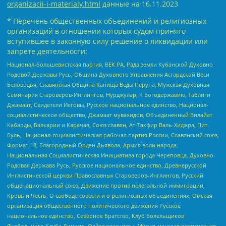
organizacii-i-materialy.html
данные на
16.11.2023
* Перечень общественных объединений и религиозных
организаций в отношении которых судом принято
вступившее в законную силу решение о ликвидации или
запрете деятельности:
Национал-большевистская партия, ВЕК РА, Рада земли Кубанской Духовно
Родовой Державы Русь, Община Духовного Управления Асгардской Веси
Беловодья, Славянская Община Капища Веды Перуна, Мужская Духовная
Семинария Староверов-Инглингов, Нурджулар, К Богодержавию, Таблиги
Джамаат, Свидетели Иеговы, Русское национальное единство, Национал-
социалистическое общество, Джамаат мувахидов, Объединенный Вилайат
Кабарды, Балкарии и Карачая, Союз славян, Ат-Такфир Валь-Хиджра, Пит
Буль, Национал-социалистическая рабочая партия России, Славянский союз,
Формат-18, Благородный Орден Дьявола, Армия воли народа,
Национальная Социалистическая Инициатива города Череповца, Духовно-
Родовая Держава Русь, Русское национальное единство, Древнерусской
Инглистической церкви Православных Староверов-Инглингов, Русский
общенациональный союз, Движение против нелегальной иммиграции,
Кровь и Честь, О свободе совести и о религиозных объединениях, Омская
организация общественного политического движения Русское
национальное единство, Северное Братство, Клуб Болельщиков
Футбольного Клуба Динамо, Файзрахманисты, Мусульманская религиозная