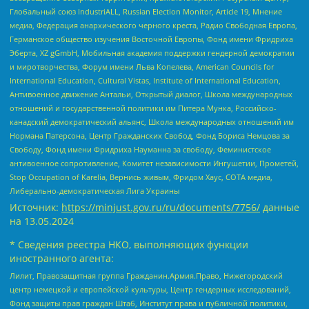
Глобальный союз IndustriALL, Russian Election Monitor, Article 19, Мнение
медиа, Федерация анархического черного креста, Радио Свободная Европа,
Германское общество изучения Восточной Европы, Фонд имени Фридриха
Эберта, XZ gGmbH, Мобильная академия поддержки гендерной демократии
и миротворчества, Форум имени Льва Копелева, American Councils for
International Education, Cultural Vistas, Institute of International Education,
Антивоенное движение Антальи, Открытый диалог, Школа международных
отношений и государственной политики им Питера Мунка, Российско-
канадский демократический альянс, Школа международных отношений им
Нормана Патерсона, Центр Гражданских Свобод, Фонд Бориса Немцова за
Свободу, Фонд имени Фридриха Науманна за свободу, Феминистское
антивоенное сопротивление, Комитет независимости Ингушетии, Прометей,
Stop Occupation of Karelia, Вернись живым, Фридом Хаус, СОТА медиа,
Либерально-демократическая Лига Украины
Источник:
https://minjust.gov.ru/ru/documents/7756/
данные
на
13.05.2024
* Сведения реестра НКО, выполняющих функции
иностранного агента:
Лилит, Правозащитная группа Гражданин.Армия.Право, Нижегородский
центр немецкой и европейской культуры, Центр гендерных исследований,
Фонд защиты прав граждан Штаб, Институт права и публичной политики,