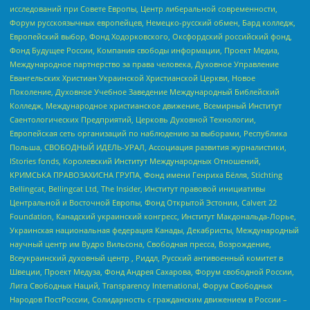
исследований при Совете Европы, Центр либеральной современности,
Форум русскоязычных европейцев, Немецко-русский обмен, Бард колледж,
Европейский выбор, Фонд Ходорковского, Оксфордский российский фонд,
Фонд Будущее России, Компания свободы информации, Проект Медиа,
Международное партнерство за права человека, Духовное Управление
Евангельских Христиан Украинской Христианской Церкви, Новое
Поколение, Духовное Учебное Заведение Международный Библейский
Колледж, Международное христианское движение, Всемирный Институт
Саентологических Предприятий, Церковь Духовной Технологии,
Европейская сеть организаций по наблюдению за выборами, Республика
Польша, СВОБОДНЫЙ ИДЕЛЬ-УРАЛ, Ассоциация развития журналистики,
IStories fonds, Королевский Институт Международных Отношений,
КРИМСЬКА ПРАВОЗАХИСНА ГРУПА, Фонд имени Генриха Бёлля, Stichting
Bellingcat, Bellingcat Ltd, The Insider, Институт правовой инициативы
Центральной и Восточной Европы, Фонд Открытой Эстонии, Calvert 22
Foundation, Канадский украинский конгресс, Институт Макдональда-Лорье,
Украинская национальная федерация Канады, Декабристы, Международный
научный центр им Вудро Вильсона, Свободная пресса, Возрождение,
Всеукраинский духовный центр , Риддл, Русский антивоенный комитет в
Швеции, Проект Медуза, Фонд Андрея Сахарова, Форум свободной России,
Лига Свободных Наций, Transparеncy International, Форум Свободных
Народов ПостРоссии, Солидарность с гражданским движением в России –