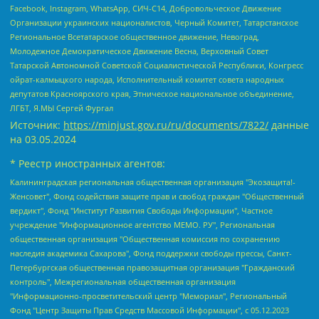
Facebook, Instagram, WhatsApp, СИЧ-С14, Добровольческое Движение
Организации украинских националистов, Черный Комитет, Татарстанское
Региональное Всетатарское общественное движение, Невоград,
Молодежное Демократическое Движение Весна, Верховный Совет
Татарской Автономной Советской Социалистической Республики, Конгресс
ойрат-калмыцкого народа, Исполнительный комитет совета народных
депутатов Красноярского края, Этническое национальное объединение,
ЛГБТ, Я.МЫ Сергей Фургал
Источник:
https://minjust.gov.ru/ru/documents/7822/
данные
на
03.05.2024
* Реестр иностранных агентов:
Калининградская региональная общественная организация "Экозащита!-Женсовет", Фонд содействия защите прав и свобод граждан "Общественный вердикт", Фонд "Институт Развития Свободы Информации", Частное учреждение "Информационное агентство МЕМО. РУ", Региональная общественная организация "Общественная комиссия по сохранению наследия академика Сахарова", Фонд поддержки свободы прессы, Санкт-Петербургская общественная правозащитная организация "Гражданский контроль", Межрегиональная общественная организация "Информационно-просветительский центр "Мемориал", Региональный Фонд "Центр Защиты Прав Средств Массовой Информации", с 05.12.2023 Фонд "Центр Защиты Прав Средств массовой информации", Региональная общественная благотворительная организация помощи беженцам и мигрантам "Гражданское содействие", Негосударственное образовательное учреждение дополнительного профессионального образования (повышение квалификации) специалистов "АКАДЕМИЯ ПО ПРАВАМ ЧЕЛОВЕКА", Свердловская региональная общественная организация "Сутяжник", Автономная некоммерческая организация "Центр независимых социологических исследований", Союз общественных объединений "Российский исследовательский центр по правам человека", Региональное общественное учреждение научно-информационный центр "МЕМОРИАЛ", Некоммерческая организация "Фонд защиты гласности", Автономная некоммерческая организация "Институт прав человека", Городская общественная организация "Екатеринбургское общество "МЕМОРИАЛ", Городская общественная организация "Рязанское историко-просветительское и правозащитное общество "Мемориал" (Рязанский Мемориал), Челябинский региональный орган общественной самодеятельности – женское общественное объединение "Женщины Евразии", Челябинский региональный орган общественной самодеятельности "Уральская правозащитная группа", Фонд содействия защите здоровья и социальной справедливости имени Андрея Рылькова, Автономная Некоммерческая Организация "Аналитический Центр Юрия Левады", Автономная некоммерческая организация социальной поддержки населения "Проект Апрель", Региональная общественная организация помощи женщинам и детям, находящимся в кризисной ситуации "Информационно-методический центр "Анна", Фонд содействия развитию массовых коммуникаций и правовому просвещению "Так-так-Так", Фонд содействия устойчивому развитию "Серебряная тайга", Свердловский региональный общественный фонд социальных проектов "Новое время", "Idel.Реалии", Кавказ.Реалии, Крым.Реалии, Телеканал Настоящее Время, Татаро-башкирская служба Радио Свобода (Azatliq Radiosi), Радио Свободная Европа/Радио Свобода (PCE/PC), "Сибирь.Реалии", "Фактограф", Благотворительный фонд помощи осужденным и их семьям, Автономная некоммерческая организация "Институт глобализации и социальных движений", Фонд "В защиту прав заключенных", Частное учреждение "Центр поддержки и содействия развитию средств массовой информации", Пензенский региональный общественный благотворительный фонд "Гражданский союз", "Север.Реалии", Некоммерческая организация Фонд "Правовая инициатива", Общество с ограниченной ответственностью "Радио Свободная Европа/Радио Свобода", Чешское информационное агентство "MEDIUM-ORIENT", Красноярская региональная общественная организация "Мы против СПИДа", Камалягин Денис Николаевич, Маркелов Сергей Евгеньевич, Пономарев Лев Александрович, Савицкая Людмила Алексеевна, Автономная некоммерческая организация "Центр по работе с проблемой насилия "НАСИЛИЮ.НЕТ", Межрегиональный профессиональный союз работников здравоохранения "Альянс врачей", Юридическое лицо, зарегистрированное в Латвийской Республике, SIA "Medusa Project" (регистрационный номер 40103797863, дата регистрации 10.06.2014), Некоммерческая организация "Фонд по борьбе с коррупцией", Автономная некоммерческая организация "Институт права и публичной политики", Баданин Роман Сергеевич, Гликин Максим Александрович, Железнова Мария Михайловна, Лукьянова Юлия Сергеевна, Маетная Елизавета Витальевна, Маняхин Петр Борисович, Чуракова Ольга Владимировна, Ярош Юлия Петровна, Юридическое лицо "The Insider SIA", зарегистрированное в Риге, Латвийская Республика (дата регистрации 26.06.2015), являющееся администратором доменного имени интернет-издания "The Insider SIA", https://theins.ru, Постернак Алексей Евгеньевич, Рубин Михаил Аркадьевич, Анин Роман Александрович, Юридическое лицо Istories fonds, зарегистрированное в Латвийской Республике (регистрационный номер 50008295751, дата регистрации 24.02.2020), Великовский Дмитрий Александрович, Долинина Ирина Николаевна, Мароховская Алеся Алексеевна, Шлейнов Роман Юрьевич, Шмагун Олеся Валентиновна, Общество с ограниченной ответственностью "Альтаир 2021", Общество с ограниченной ответственностью "Вега 2021", Общество с ограниченной ответственностью "Главный редактор 2021", Общество с ограниченной ответственностью "Ромашки монолит", Важенков Артем Валерьевич, Ивановская областная общественная организация "Центр гендерных исследований", Гурман Юрий Альбертович, Медиапроект "ОВД-Инфо", Егоров Владимир Владимирович, Жилинский Владимир Александрович, Общество с ограниченной ответственностью "ЗП", Иванова София Юрьевна, Карезина Инна Павловна, Кильтау Екатерина Викторовна, Петров Алексей Викторович, Пискунов Сергей Евгеньевич, Смирнов Сергей Сергеевич, Тихонов Михаил Сергеевич, Общество с ограниченной ответственностью "ЖУРНАЛИСТ-ИНОСТРАННЫЙ АГЕНТ", Арапова Галина Юрьевна, Вольтская Татьяна Анатольевна, Американская компания "Mason G.E.S. Anonymous Foundation" (США), являющаяся владельцем интернет-издания https://mnews.world/, Компания "Stichting Bellingcat", зарегистрированная в Нидерландах (дата регистрации 11.07.2018), Захаров Андрей Вячеславович, Клепиковская Екатерина Дмитриевна, Общество с ограниченной ответственностью "МЕМО", Перл Роман Александрович, Симонов Евгений Алексеевич, Соловьева Елена Анатольевна, Сотников Даниил Владимирович, Сурначева Елизавета Дмитриевна, Автономная некоммерческая организация по защите прав человека и информированию населения "Якутия – Наше Мнение", Общество с ограниченной ответственностью "Москоу диджитал медиа", с 26.01.2023 Общество с ограниченной ответственностью "Чайка Белые сады", Ветошкина Валерия Валерьевна, Заговора Максим Александрович, Межрегиональное общественное движение "Российская ЛГБТ - сеть", Оленичев Максим Владимирович, Павлов Иван Юрьевич, Скворцова Елена Сергеевна, Общество с ограниченной ответственностью "Как бы инагент", Кочетков Игорь Викторович, Общество с ограниченной ответственностью "Честные выборы", Еланчик Олег Александрович, Общество с ограниченной ответственностью "Нобелевский призыв", Гималова Регина Эмилевна, Григорьев Андрей Валерьевич, Григорьева Алина Александровна, Ассоциация по содействию защите прав призывников, альтернативнослужащих и военнослужащих "Правозащитная группа "Гражданин.Армия.Право", Хисамова Регина Фаритовна, Автономная некоммерческая организация по реализации социально-правовых программ "Лилит", Дальневосточное общественное движение "Маяк", Санкт-Петербургская ЛГБТ-инициативная группа "Выход", Инициативная группа ЛГБТ+ "Реверс", Алексеев Андрей Викторович, Бекбулатова Таисия Львовна, Беляев Иван Михайлович, Владыкина Елена Сергеевна, Гельман Марат Александрович, Никульшина Вероника Юрьевна, Толоконникова Надежда Андреевна, Шендерович Виктор Анатольевич, Общество с ограниченной ответственностью "Данное сообщение", Общество с ограниченной ответственностью Издательский дом "Новая глава", Айнбиндер Александра Александровна, Московский комьюнити-центр для ЛГБТ+инициатив, Благотворительный фонд развития филантропии, Deutsche Welle (Германия, Kurt-Schumacher-Strasse 3, 53113 Bonn), Борзунова Мария Михайловна, Воробьев Виктор Викторович, Голубева Анна Львовна, Константинова Алла Михайловна, Малкова Ирина Владимировна, Мурадов Мурад Абдулгалимович, Осетинская Елизавета Николаевна, Понасенков Евгений Николаевич, Ганапольский Матвей Юрьевич, Киселев Евгений Алексеевич, Борухович Ирина Григорьевна, Дремин Иван Тимофеевич, Дубровский Дмитрий Викторович, Красноярская региональная общественная организация поддержки и развития альтернативных образовательных технологий и межкультурных коммуникаций "ИНТЕРРА", Маяковская Екатерина Алексеевна, Фейгин Марк Захарович, Филимонов Андрей Викторович, Дзугкоева Регина Николаевна, Доброхотов Роман Александрович, Дудь Юрий Александрович, Елкин Сергей Владимирович, Кругликов Кирилл Игоревич, Сабунаева Мария Леонидовна, Семенов Алексей Владимирович, Шаинян Карен Багратович, Шульман Екатерина Михайловна, Асафьев Артур Валерьевич, Вахштайн Виктор Семенович, Венедиктов Алексей Алексеевич, Лушникова Екатерина Евгеньевна, Волков Леонид Михайлович, Невзоров Александр Глебович, Пархоменко Сергей Борисович, Сироткин Ярослав Николаевич, Кара-Мурза Владимир Владимирович, Баранова Наталья Владимировна, Гозман Леонид Яковлевич, Кагарлицкий Борис Юльевич, Климарев Михаил Валерьевич, Милов Владимир Станиславович, Автономная некоммерческая организация Краснодарский центр современного искусства "Типография", Моргенштерн Алишер Тагирович, Соболь Любовь Эдуардовна, Общество с ограниченной ответственностью "ЛИЗА НОРМ", Каспаров Гарри Кимович, Ходорковский Михаил Борисович, Общество с ограниченной ответственностью "Апрельские тезисы", Данилович Ирина Брониславовна, Кашин Олег Владимирович, Петров Николай Владимирович, Пивоваров Алексей Владимирович, Соколов Михаил Владимирович, Цветкова Юлия Владимировна, Чичваркин Евгений Александрович, Комитет против пыток/Команда против пыток, Общество с ограниченной ответственностью "Первый научный", Общество с ограниченной ответственностью "Вертолет и ко", Белоцерковская Вероника Борисовна, Кац Максим Евгеньевич, Лазарева Татьяна Юрьевна, Шаведдинов Руслан Табризович, Яшин Илья Валерьевич, Общество с ограниченной ответственностью "Иноагент ААВ", Алешковский Дмитрий Петрович, Альбац Евгения Марковна, Быков Дмитрий Львович, Галямина Юлия Евгеньевна, Лойко Сергей Леонидович, Мартынов Кирилл Константинович, Медведев Сергей Александрович, Крашенинников Федор Геннадиевич, Гордеева Катерина Вл