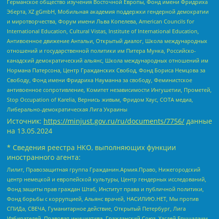
Германское общество изучения Восточной Европы, Фонд имени Фридриха
Эберта, XZ gGmbH, Мобильная академия поддержки гендерной демократии
и миротворчества, Форум имени Льва Копелева, American Councils for
International Education, Cultural Vistas, Institute of International Education,
Антивоенное движение Антальи, Открытый диалог, Школа международных
отношений и государственной политики им Питера Мунка, Российско-
канадский демократический альянс, Школа международных отношений им
Нормана Патерсона, Центр Гражданских Свобод, Фонд Бориса Немцова за
Свободу, Фонд имени Фридриха Науманна за свободу, Феминистское
антивоенное сопротивление, Комитет независимости Ингушетии, Прометей,
Stop Occupation of Karelia, Вернись живым, Фридом Хаус, СОТА медиа,
Либерально-демократическая Лига Украины
Источник:
https://minjust.gov.ru/ru/documents/7756/
данные
на
13.05.2024
* Сведения реестра НКО, выполняющих функции
иностранного агента:
Лилит, Правозащитная группа Гражданин.Армия.Право, Нижегородский
центр немецкой и европейской культуры, Центр гендерных исследований,
Фонд защиты прав граждан Штаб, Институт права и публичной политики,
Фонд борьбы с коррупцией, Альянс врачей, НАСИЛИЮ.НЕТ, Мы против
СПИДа, СВЕЧА, Гуманитарное действие, Открытый Петербург, Лига
Избирателей, Правовая инициатива, Гражданский Союз, Хасдей Ерушалаим,