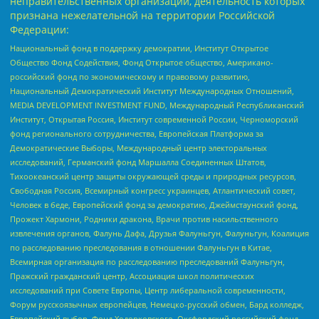
неправительственных организаций, деятельность которых
признана нежелательной на территории Российской
Федерации:
Национальный фонд в поддержку демократии, Институт Открытое
Общество Фонд Содействия, Фонд Открытое общество, Американо-
российский фонд по экономическому и правовому развитию,
Национальный Демократический Институт Международных Отношений,
MEDIA DEVELOPMENT INVESTMENT FUND, Международный Республиканский
Институт, Открытая Россия, Институт современной России, Черноморский
фонд регионального сотрудничества, Европейская Платформа за
Демократические Выборы, Международный центр электоральных
исследований, Германский фонд Маршалла Соединенных Штатов,
Тихоокеанский центр защиты окружающей среды и природных ресурсов,
Свободная Россия, Всемирный конгресс украинцев, Атлантический совет,
Человек в беде, Европейский фонд за демократию, Джеймстаунский фонд,
Прожект Хармони, Родники дракона, Врачи против насильственного
извлечения органов, Фалунь Дафа, Друзья Фалуньгун, Фалуньгун, Коалиция
по расследованию преследования в отношении Фалуньгун в Китае,
Всемирная организация по расследованию преследований Фалуньгун,
Пражский гражданский центр, Ассоциация школ политических
исследований при Совете Европы, Центр либеральной современности,
Форум русскоязычных европейцев, Немецко-русский обмен, Бард колледж,
Европейский выбор, Фонд Ходорковского, Оксфордский российский фонд,