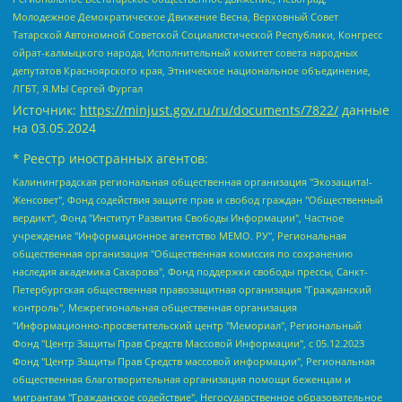
Молодежное Демократическое Движение Весна, Верховный Совет
Татарской Автономной Советской Социалистической Республики, Конгресс
ойрат-калмыцкого народа, Исполнительный комитет совета народных
депутатов Красноярского края, Этническое национальное объединение,
ЛГБТ, Я.МЫ Сергей Фургал
Источник:
https://minjust.gov.ru/ru/documents/7822/
данные
на
03.05.2024
* Реестр иностранных агентов:
Калининградская региональная общественная организация "Экозащита!-Женсовет", Фонд содействия защите прав и свобод граждан "Общественный вердикт", Фонд "Институт Развития Свободы Информации", Частное учреждение "Информационное агентство МЕМО. РУ", Региональная общественная организация "Общественная комиссия по сохранению наследия академика Сахарова", Фонд поддержки свободы прессы, Санкт-Петербургская общественная правозащитная организация "Гражданский контроль", Межрегиональная общественная организация "Информационно-просветительский центр "Мемориал", Региональный Фонд "Центр Защиты Прав Средств Массовой Информации", с 05.12.2023 Фонд "Центр Защиты Прав Средств массовой информации", Региональная общественная благотворительная организация помощи беженцам и мигрантам "Гражданское содействие", Негосударственное образовательное учреждение дополнительного профессионального образования (повышение квалификации) специалистов "АКАДЕМИЯ ПО ПРАВАМ ЧЕЛОВЕКА", Свердловская региональная общественная организация "Сутяжник", Автономная некоммерческая организация "Центр независимых социологических исследований", Союз общественных объединений "Российский исследовательский центр по правам человека", Региональное общественное учреждение научно-информационный центр "МЕМОРИАЛ", Некоммерческая организация "Фонд защиты гласности", Автономная некоммерческая организация "Институт прав человека", Городская общественная организация "Екатеринбургское общество "МЕМОРИАЛ", Городская общественная организация "Рязанское историко-просветительское и правозащитное общество "Мемориал" (Рязанский Мемориал), Челябинский региональный орган общественной самодеятельности – женское общественное объединение "Женщины Евразии", Челябинский региональный орган общественной самодеятельности "Уральская правозащитная группа", Фонд содействия защите здоровья и социальной справедливости имени Андрея Рылькова, Автономная Некоммерческая Организация "Аналитический Центр Юрия Левады", Автономная некоммерческая организация социальной поддержки населения "Проект Апрель", Региональная общественная организация помощи женщинам и детям, находящимся в кризисной ситуации "Информационно-методический центр "Анна", Фонд содействия развитию массовых коммуникаций и правовому просвещению "Так-так-Так", Фонд содействия устойчивому развитию "Серебряная тайга", Свердловский региональный общественный фонд социальных проектов "Новое время", "Idel.Реалии", Кавказ.Реалии, Крым.Реалии, Телеканал Настоящее Время, Татаро-башкирская служба Радио Свобода (Azatliq Radiosi), Радио Свободная Европа/Радио Свобода (PCE/PC), "Сибирь.Реалии", "Фактограф", Благотворительный фонд помощи осужденным и их семьям, Автономная некоммерческая организация "Институт глобализации и социальных движений", Фонд "В защиту прав заключенных", Частное учреждение "Центр поддержки и содействия развитию средств массовой информации", Пензенский региональный общественный благотворительный фонд "Гражданский союз", "Север.Реалии", Некоммерческая организация Фонд "Правовая инициатива", Общество с ограниченной ответственностью "Радио Свободная Европа/Радио Свобода", Чешское информационное агентство "MEDIUM-ORIENT", Красноярская региональная общественная организация "Мы против СПИДа", Камалягин Денис Николаевич, Маркелов Сергей Евгеньевич, Пономарев Лев Александрович, Савицкая Людмила Алексеевна, Автономная некоммерческая организация "Центр по работе с проблемой насилия "НАСИЛИЮ.НЕТ", Межрегиональный профессиональный союз работников здравоохранения "Альянс врачей", Юридическое лицо, зарегистрированное в Латвийской Республике, SIA "Medusa Project" (регистрационный номер 40103797863, дата регистрации 10.06.2014), Некоммерческая организация "Фонд по борьбе с коррупцией", Автономная некоммерческая организация "Институт права и публичной политики", Баданин Роман Сергеевич, Гликин Максим Александрович, Железнова Мария Михайловна, Лукьянова Юлия Сергеевна, Маетная Елизавета Витальевна, Маняхин Петр Борисович, Чуракова Ольга Владимировна, Ярош Юлия Петровна, Юридическое лицо "The Insider SIA", зарегистрированное в Риге, Латвийская Республика (дата регистрации 26.06.2015), являющееся администратором доменного имени интернет-издания "The Insider SIA", https://theins.ru, Постернак Алексей Евгеньевич, Рубин Михаил Аркадьевич, Анин Роман Александрович, Юридическое лицо Istories fonds, зарегистрированное в Латвийской Республике (регистрационный номер 50008295751, дата регистрации 24.02.2020), Великовский Дмитрий Александрович, Долинина Ирина Николаевна, Мароховская Алеся Алексеевна, Шлейнов Роман Юрьевич, Шмагун Олеся Валентиновна, Общество с ограниченной ответственностью "Альтаир 2021", Общество с ограниченной ответственностью "Вега 2021", Общество с ограниченной ответственностью "Главный редактор 2021", Общество с ограниченной ответственностью "Ромашки монолит", Важенков Артем Валерьевич, Ивановская областная общественная организация "Центр гендерных исследований", Гурман Юрий Альбертович, Медиапроект "ОВД-Инфо", Егоров Владимир Владимирович, Жилинский Владимир Александрович, Общество с ограниченной ответственностью "ЗП", Иванова София Юрьевна, Карезина Инна Павловна, Кильтау Екатерина Викторовна, Петров Алексей Викторович, Пискунов Сергей Евгеньевич, Смирнов Сергей Сергеевич, Тихонов Михаил Сергеевич, Общество с ограниченной ответственностью "ЖУРНАЛИСТ-ИНОСТРАННЫЙ АГЕНТ", Арапова Галина Юрьевна, Вольтская Татьяна Анатольевна, Американская компания "Mason G.E.S. Anonymous Foundation" (США), являющаяся владельцем интернет-издания https://mnews.world/, Компания "Stichting Bellingcat", зарегистрированная в Нидерландах (дата регистрации 11.07.2018), Захаров Андрей Вячеславович, Клепиковская Екатерина Дмитриевна, Общество с ограниченной ответственностью "МЕМО", Перл Роман Александрович, Симонов Евгений Алексеевич, Соловьева Елена Анатольевна, Сотников Даниил Владимирович, Сурначева Елизавета Дмитриевна, Автономная некоммерческая организация по защите прав человека и информированию населения "Якутия – Наше Мнение", Общество с ограниченной ответственностью "Москоу диджитал медиа", с 26.01.2023 Общество с ограниченной ответственностью "Чайка Белые сады", Ветошкина Валерия Валерьевна, Заговора Максим Александрович, Межрегиональное общественное движение "Российская ЛГБТ - сеть", Оленичев Максим Владимирович, Павлов Иван Юрьевич, Скворцова Елена Сергеевна, Общество с ограниченной ответственностью "Как бы инагент", Кочетков Игорь Викторович, Общество с ограниченной ответственностью "Честные выборы", Еланчик Олег Александрович, Общество с ограниченной ответственностью "Нобелевский призыв", Гималова Регина Эмилевна, Григорьев Андрей Валерьевич, Григорьева Алина Александровна, Ассоциация по содействию защите прав призывников, альтернативнослужащих и военнослужащих "Правозащитная группа "Гражданин.Армия.Право", Хисамова Регина Фаритовна, Автономная некоммерческая организация по реализации социально-правовых программ "Лилит", Дальневосточное общественное движение "Маяк", Санкт-Петербургская ЛГБТ-инициативная группа "Выход", Инициативная группа ЛГБТ+ "Реверс", Алексеев Андрей Викторович, Бекбулатова Таисия Львовна, Беляев Иван Михайлович, Владыкина Елена Сергеевна, Гельман Марат Александрович, Никульшина Вероника Юрьевна, Толоконникова Надежда Андреевна, Шендерович Виктор Анатольевич, Общество с ограниченной ответственностью "Данное сообщение", Общество с ограниченной ответственностью Издательский дом "Новая глава", Айнбиндер Александра Александровна, Московский комьюнити-центр для ЛГБТ+инициатив, Благотворительный фонд развития филантропии, Deutsche Welle (Германия, Kurt-Schumacher-Strasse 3, 53113 Bonn), Борзунова Мария Михайловна, Воробьев Виктор Викторович, Голубева Анна Львовна, Константинова Алла Михайловна, Малкова Ирина Владимировна, Мурадов Мурад Абдулгалимович, Осетинская Елизавета Николаевна, Понасенков Евгений Николаевич, Ганапольский Матвей Юрьевич, Киселев Евгений Алексеевич, Борухович Ирина Григорьевна, Дремин Иван Тимофеевич, Дубровский Дмитрий Викторович, Красноярская региональная общественная организация поддержки и развития альтернативных образовательных технологий и межкультурных коммуникаций "ИНТЕРРА", Маяковская Екатерина Алексеевна, Фейгин Марк Захарович, Филимонов Андрей Викторович, Дзугкоева Регина Николаевна, Доброхотов Роман Александрович, Дудь Юрий Александрович, Елкин Сергей Владимирович, Кругликов Кирилл Игоревич, Сабунаева Мария Леонидовна, Семенов Алексей Владимирович, Шаинян Карен Багратович, Шульман Екатерина Михайловна, Асафьев Артур Валерьевич, Вахштайн Виктор Семенович, Венедиктов Алексей Алексеевич, Лушникова Екатерина Евгеньевна, Волков Леонид Михайлович, Невзоров Александр Глебович, Пархоменко Сергей Борисович, Сироткин Ярослав Николаевич, Кара-Мурза Владимир Владимирович, Баранова Наталья Владимировна, Гозман Леонид Яковлевич, Кагарлицкий Борис Юльевич, Климарев Михаил Валерьевич, Милов Владимир Станиславович, Автономная некоммерческая организация Краснодарский центр современного искусства "Типография", Моргенштерн Алишер Тагирович, Соболь Любовь Эдуардовна, Общество с ограниченной ответственностью "ЛИЗА НОРМ", Каспаров Гарри Кимович, Ходорковский Михаил Борисович, Общество с ограниченной ответственностью "Апрельские тезисы", Данилович Ирина Брониславовна, Кашин Олег Владимирович, Петров Николай Владимирович, Пивоваров Алексей Владимирович, Соколов Михаил Владимирович, Цветкова Юлия Владимировна, Чичваркин Евгений Александрович, Комитет против пыток/Команда против пыток, Общество с ограниченной ответственностью "Первый научный", Общество с ограниченной ответственностью "Вертолет и ко", Белоцерковская Вероника Борисовна, Кац Максим Евгеньевич, Лазарева Татьяна Юрьевна, Шаведдинов Руслан Табризович, Яшин Илья Валерьевич, Общество с ограниченной ответственностью "Иноагент ААВ", Алешковский Дмитрий Петрович, Альбац Евгения Марковна, Быков Дмитрий Львович, Галямина Юлия Евгеньевна, Лойко Сергей Леонидович, Мартынов Кирилл Константинович, Медведев Сергей Александрович, Крашенинников Федор Геннадиевич, Гордеева Катерина Вл