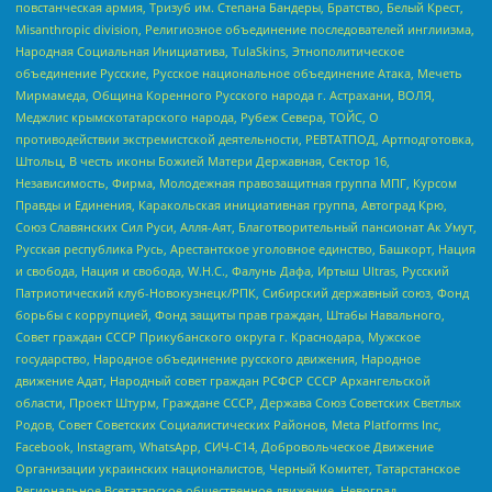
повстанческая армия, Тризуб им. Степана Бандеры, Братство, Белый Крест,
Misanthropic division, Религиозное объединение последователей инглиизма,
Народная Социальная Инициатива, TulaSkins, Этнополитическое
объединение Русские, Русское национальное объединение Атака, Мечеть
Мирмамеда, Община Коренного Русского народа г. Астрахани, ВОЛЯ,
Меджлис крымскотатарского народа, Рубеж Севера, ТОЙС, О
противодействии экстремистской деятельности, РЕВТАТПОД, Артподготовка,
Штольц, В честь иконы Божией Матери Державная, Сектор 16,
Независимость, Фирма, Молодежная правозащитная группа МПГ, Курсом
Правды и Единения, Каракольская инициативная группа, Автоград Крю,
Союз Славянских Сил Руси, Алля-Аят, Благотворительный пансионат Ак Умут,
Русская республика Русь, Арестантское уголовное единство, Башкорт, Нация
и свобода, Нация и свобода, W.H.С., Фалунь Дафа, Иртыш Ultras, Русский
Патриотический клуб-Новокузнецк/РПК, Сибирский державный союз, Фонд
борьбы с коррупцией, Фонд защиты прав граждан, Штабы Навального,
Совет граждан СССР Прикубанского округа г. Краснодара, Мужское
государство, Народное объединение русского движения, Народное
движение Адат, Народный совет граждан РСФСР СССР Архангельской
области, Проект Штурм, Граждане СССР, Держава Союз Советских Светлых
Родов, Совет Советских Социалистических Районов, Meta Platforms Inc,
Facebook, Instagram, WhatsApp, СИЧ-С14, Добровольческое Движение
Организации украинских националистов, Черный Комитет, Татарстанское
Региональное Всетатарское общественное движение, Невоград,