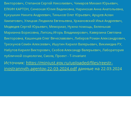
Источник:
https://minjust.gov.ru/uploaded/files/reestr-
inostrannyih-agentov-22-03-2024.pdf
данные на
22.03.2024