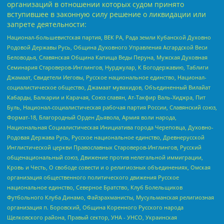
организаций в отношении которых судом принято
вступившее в законную силу решение о ликвидации или
запрете деятельности:
Национал-большевистская партия, ВЕК РА, Рада земли Кубанской Духовно
Родовой Державы Русь, Община Духовного Управления Асгардской Веси
Беловодья, Славянская Община Капища Веды Перуна, Мужская Духовная
Семинария Староверов-Инглингов, Нурджулар, К Богодержавию, Таблиги
Джамаат, Свидетели Иеговы, Русское национальное единство, Национал-
социалистическое общество, Джамаат мувахидов, Объединенный Вилайат
Кабарды, Балкарии и Карачая, Союз славян, Ат-Такфир Валь-Хиджра, Пит
Буль, Национал-социалистическая рабочая партия России, Славянский союз,
Формат-18, Благородный Орден Дьявола, Армия воли народа,
Национальная Социалистическая Инициатива города Череповца, Духовно-
Родовая Держава Русь, Русское национальное единство, Древнерусской
Инглистической церкви Православных Староверов-Инглингов, Русский
общенациональный союз, Движение против нелегальной иммиграции,
Кровь и Честь, О свободе совести и о религиозных объединениях, Омская
организация общественного политического движения Русское
национальное единство, Северное Братство, Клуб Болельщиков
Футбольного Клуба Динамо, Файзрахманисты, Мусульманская религиозная
организация п. Боровский, Община Коренного Русского народа
Щелковского района, Правый сектор, УНА - УНСО, Украинская