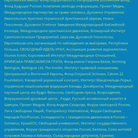
Фонд Будущее России, Компания свободы информации, Проект Медиа,
Международное партнерство за права человека, Духовное Управление
Евангельских Христиан Украинской Христианской Церкви, Новое
Поколение, Духовное Учебное Заведение Международный Библейский
Колледж, Международное христианское движение, Всемирный Институт
Саентологических Предприятий, Церковь Духовной Технологии,
Европейская сеть организаций по наблюдению за выборами, Республика
Польша, СВОБОДНЫЙ ИДЕЛЬ-УРАЛ, Ассоциация развития журналистики,
IStories fonds, Королевский Институт Международных Отношений,
КРИМСЬКА ПРАВОЗАХИСНА ГРУПА, Фонд имени Генриха Бёлля, Stichting
Bellingcat, Bellingcat Ltd, The Insider, Институт правовой инициативы
Центральной и Восточной Европы, Фонд Открытой Эстонии, Calvert 22
Foundation, Канадский украинский конгресс, Институт Макдональда-Лорье,
Украинская национальная федерация Канады, Декабристы, Международный
научный центр им Вудро Вильсона, Свободная пресса, Возрождение,
Всеукраинский духовный центр , Риддл, Русский антивоенный комитет в
Швеции, Проект Медуза, Фонд Андрея Сахарова, Форум свободной России,
Лига Свободных Наций, Transparеncy International, Форум Свободных
Народов ПостРоссии, Солидарность с гражданским движением в России –
Solidarus, КрымSOS, Свободный университет, Институт государственного
управления, Форум гражданского общества Россия, Беллона, Союз жителей
островов Тисима и Хабомаи, Съезд народных депутатов, Гринпис