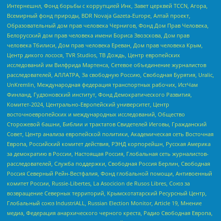
Интернешнл, Фонд борьбы с коррупцией Инк, Завет церквей TCCN, Агора,
Всемирный фонд природы, BDR Novaja Gazeta-Europe, Алтай проект,
Образовательный дом прав человека Чернигов, Фонд Дом Прав Человека,
Белорусский дом прав человека имени Бориса Звозскова, Дом прав
человека Тбилиси, Дом прав человека Ереван, Дом прав человека Крым,
Центр дикого лосося, TVR Studios, ТВ Дождь, Центр европейских
исследований им Вилфрида Мартенса, Сетевое объединение журналистов
расследователей, АЛЛАТРА, За свободную Россию, Свободная Бурятия, Uralic,
UnKremlin, Международная федерация транспортных рабочих, ИстЧам
Финланд, Гудзоновский институт, Фонд Демократического Развития,
Комитет-2024, Центрально-Европейский университет, Центр
восточноевропейских и международных исследований, Общество
Сторожевой башни, Библии и трактатов Свидетелей Иеговы, Гражданский
Совет, Центр анализа европейской политики, Академическая сеть Восточная
Европа, Российский комитет действия, РЭНД корпорейшн, Русская Америка
за демократию в России, Настоящая Россия, Глобальная сеть журналистов-
расследователей, Служба поддержки, Свободная Россия Берлин, Свободная
Россия Северный Рейн-Вестфалия, Фонд глобальной помощи, Антивоенный
комитет России, Russie-Libertes, La Asocicion de Rusos Libres, Союз за
возвращение Северных территорий, Крымскотатарский Ресурсный Центр,
Глобальный союз IndustriALL, Russian Election Monitor, Article 19, Мнение
медиа, Федерация анархического черного креста, Радио Свободная Европа,