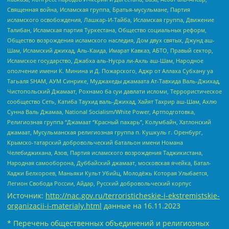
Священная война, Исламская группа, Братья-мусульмане, Партия
исламского освобождения, Лашкар-И-Тайба, Исламская группа, Движение
Талибан, Исламская партия Туркестана, Общество социальных реформ,
Общество возрождения исламского наследия, Дом двух святых, Джунд аш-
Шам, Исламский джихад, Аль-Каида, Имарат Кавказ, АБТО, Правый сектор,
Исламское государство, Джабха аль-Нусра ли-Ахль аш-Шам, Народное
ополчение имени К. Минина и Д. Пожарского, Аджр от Аллаха Субхану уа
Тагьаля SHAM, АУМ Синрике, Муджахеды джамаата Ат-Тавхида Валь-Джихад,
Чистопольский Джамаат, Рохнамо ба суи давлати исломи, Террористическое
сообщество Сеть, Катиба Таухид валь-Джихад, Хайят Тахрир аш-Шам, Ахлю
Сунна Валь Джамаа, National Socialism/White Power, Артподготовка,
Религиозная группа “Джамаат “Красный пахарь”, Колумбайн, Хатлонский
джамаат, Мусульманская религиозная группа п. Кушкуль г. Оренбург,
Крымско-татарский добровольческий батальон имени Номана
Челебиджихана, Азов, Партия исламского возрождения Таджикистана,
Народная самооборона, Дуббайский джамаат, московская ячейка, Батал-
Хаджи Белхороев, Маньяки Культ Убийц, Молодёжь Которая Улыбается,
Легион Свобода России, Айдар, Русский добровольческий корпус
Источник:
http://nac.gov.ru/terroristicheskie-i-ekstremistskie-
organizacii-i-materialy.html
данные на
16.11.2023
* Перечень общественных объединений и религиозных