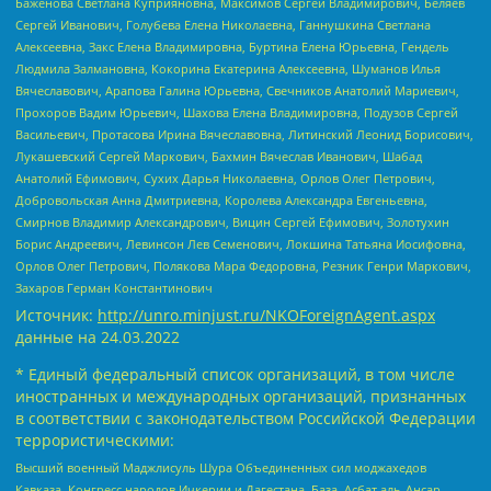
Баженова Светлана Куприяновна, Максимов Сергей Владимирович, Беляев
Сергей Иванович, Голубева Елена Николаевна, Ганнушкина Светлана
Алексеевна, Закс Елена Владимировна, Буртина Елена Юрьевна, Гендель
Людмила Залмановна, Кокорина Екатерина Алексеевна, Шуманов Илья
Вячеславович, Арапова Галина Юрьевна, Свечников Анатолий Мариевич,
Прохоров Вадим Юрьевич, Шахова Елена Владимировна, Подузов Сергей
Васильевич, Протасова Ирина Вячеславовна, Литинский Леонид Борисович,
Лукашевский Сергей Маркович, Бахмин Вячеслав Иванович, Шабад
Анатолий Ефимович, Сухих Дарья Николаевна, Орлов Олег Петрович,
Добровольская Анна Дмитриевна, Королева Александра Евгеньевна,
Смирнов Владимир Александрович, Вицин Сергей Ефимович, Золотухин
Борис Андреевич, Левинсон Лев Семенович, Локшина Татьяна Иосифовна,
Орлов Олег Петрович, Полякова Мара Федоровна, Резник Генри Маркович,
Захаров Герман Константинович
Источник:
http://unro.minjust.ru/NKOForeignAgent.aspx
данные на
24.03.2022
* Единый федеральный список организаций, в том числе
иностранных и международных организаций, признанных
в соответствии с законодательством Российской Федерации
террористическими:
Высший военный Маджлисуль Шура Объединенных сил моджахедов
Кавказа, Конгресс народов Ичкерии и Дагестана, База, Асбат аль-Ансар,