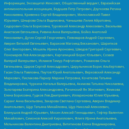
Информации, Экозащита!-Женсовет, Общественный вердикт, Евразийская
антимонопольная ассоциация, Бедушев Петр Петрович, Дзугкоева Регина
Николаевна, Кривенко Сергей Владимирович, Милославский Павел
Юрьевич, Шнырова Ольга Вадимовна, Чанышева Лилия Айратовна,
Сидорович Ольга Борисовна, Туровский Александр Алексеевич, Васильева
Анастасия Евгеньевна, Ривина Анна Валерьевна, Бойко Анатолий
Николаевич, Дугин Сергей Георгиевич, Пивоваров Андрей Сергеевич,
Аверин Виталий Евгеньевич, Барахоев Магомед Бекханович, Шарипков
Олег Викторович, Мошель Ирина Ароновна, Шведов Григорий Сергеевич,
Пономарев Лев Александрович, Каргалицкий Борис Юльевич, Созаев
Валерий Валерьевич, Исламов Тимур Рифгатович, Романова Ольга
Евгеньевна, Щаров Сергей Алексадрович, Цирульников Борис Альбертович,
Гасан Ольга Павловна, Паутов Юрий Анатольевич, Верховский Александр
Маркович, Пислакова-Паркер Марина Петровна, Кочеткова Татьяна
Владимировна, Чуркина Наталья Валерьевна, Акимова Татьяна Николаевна,
Золотарева Екатерина Александровна, Рачинский Ян Збигневич, Жемкова
Елена Борисовна, Гудков Лев Дмитриевич, Илларионова Юлия Юрьевна,
Саранг Анна Васильевна, Захарова Светлана Сергеевна, Аверин Владимир
Анатольевич, Щур Татьяна Михайловна, Щур Николай Алексеевич,
Блинушов Андрей Юрьевич, Мосин Алексей Геннадьевич, Гефтер Валентин
Михайлович, Симонов Алексей Кириллович, Флиге Ирина Анатольевна,
Мельникова Валентина Дмитриевна, Вититинова Елена Владимировна,