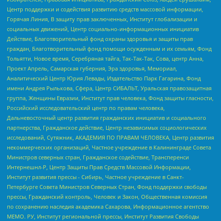
Центр поддержки и содействия развитию средств массовой информации,
Горячая Линия, В защиту прав заключенных, Институт глобализации и
социальных движений, Центр социально-информационных инициатив
Действие, Благотворительный фонд охраны здоровья и защиты прав
граждан, Благотворительный фонд помощи осужденным и их семьям, Фонд
Тольятти, Новое время, Серебряная тайга, Так-Так-Так, Сова, центр Анна,
Проект Апрель, Самарская губерния, Эра здоровья, Мемориал,
Аналитический Центр Юрия Левады, Издательство Парк Гагарина, Фонд
имени Андрея Рылькова, Сфера, Центр СИБАЛЬТ, Уральская правозащитная
группа, Женщины Евразии, Институт прав человека, Фонд защиты гласности,
Российский исследовательский центр по правам человека,
Дальневосточный центр развития гражданских инициатив и социального
партнерства, Гражданское действие, Центр независимых социологических
исследований, Сутяжник, АКАДЕМИЯ ПО ПРАВАМ ЧЕЛОВЕКА, Центр развития
некоммерческих организаций, Частное учреждение в Калининграде Совета
Министров северных стран, Гражданское содействие, Трансперенси
Интернешнл-Р, Центр Защиты Прав Средств Массовой Информации,
Институт развития прессы - Сибирь, Частное учреждение в Санкт-
Петербурге Совета Министров Северных Стран, Фонд поддержки свободы
прессы, Гражданский контроль, Человек и Закон, Общественная комиссия
по сохранению наследия академика Сахарова, Информационное агентство
МЕМО. РУ, Институт региональной прессы, Институт Развития Свободы