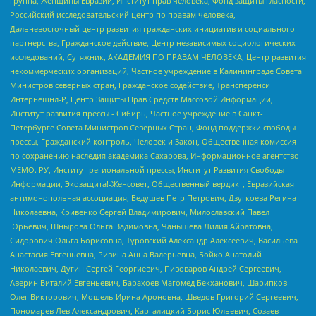
группа, Женщины Евразии, Институт прав человека, Фонд защиты гласности,
Российский исследовательский центр по правам человека,
Дальневосточный центр развития гражданских инициатив и социального
партнерства, Гражданское действие, Центр независимых социологических
исследований, Сутяжник, АКАДЕМИЯ ПО ПРАВАМ ЧЕЛОВЕКА, Центр развития
некоммерческих организаций, Частное учреждение в Калининграде Совета
Министров северных стран, Гражданское содействие, Трансперенси
Интернешнл-Р, Центр Защиты Прав Средств Массовой Информации,
Институт развития прессы - Сибирь, Частное учреждение в Санкт-
Петербурге Совета Министров Северных Стран, Фонд поддержки свободы
прессы, Гражданский контроль, Человек и Закон, Общественная комиссия
по сохранению наследия академика Сахарова, Информационное агентство
МЕМО. РУ, Институт региональной прессы, Институт Развития Свободы
Информации, Экозащита!-Женсовет, Общественный вердикт, Евразийская
антимонопольная ассоциация, Бедушев Петр Петрович, Дзугкоева Регина
Николаевна, Кривенко Сергей Владимирович, Милославский Павел
Юрьевич, Шнырова Ольга Вадимовна, Чанышева Лилия Айратовна,
Сидорович Ольга Борисовна, Туровский Александр Алексеевич, Васильева
Анастасия Евгеньевна, Ривина Анна Валерьевна, Бойко Анатолий
Николаевич, Дугин Сергей Георгиевич, Пивоваров Андрей Сергеевич,
Аверин Виталий Евгеньевич, Барахоев Магомед Бекханович, Шарипков
Олег Викторович, Мошель Ирина Ароновна, Шведов Григорий Сергеевич,
Пономарев Лев Александрович, Каргалицкий Борис Юльевич, Созаев