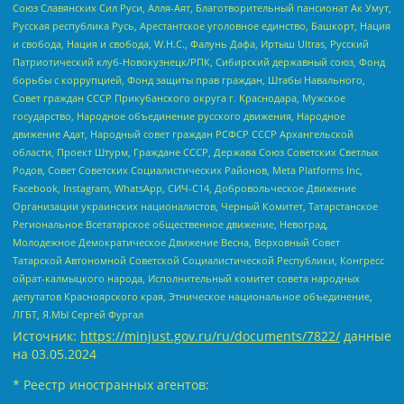
Союз Славянских Сил Руси, Алля-Аят, Благотворительный пансионат Ак Умут,
Русская республика Русь, Арестантское уголовное единство, Башкорт, Нация
и свобода, Нация и свобода, W.H.С., Фалунь Дафа, Иртыш Ultras, Русский
Патриотический клуб-Новокузнецк/РПК, Сибирский державный союз, Фонд
борьбы с коррупцией, Фонд защиты прав граждан, Штабы Навального,
Совет граждан СССР Прикубанского округа г. Краснодара, Мужское
государство, Народное объединение русского движения, Народное
движение Адат, Народный совет граждан РСФСР СССР Архангельской
области, Проект Штурм, Граждане СССР, Держава Союз Советских Светлых
Родов, Совет Советских Социалистических Районов, Meta Platforms Inc,
Facebook, Instagram, WhatsApp, СИЧ-С14, Добровольческое Движение
Организации украинских националистов, Черный Комитет, Татарстанское
Региональное Всетатарское общественное движение, Невоград,
Молодежное Демократическое Движение Весна, Верховный Совет
Татарской Автономной Советской Социалистической Республики, Конгресс
ойрат-калмыцкого народа, Исполнительный комитет совета народных
депутатов Красноярского края, Этническое национальное объединение,
ЛГБТ, Я.МЫ Сергей Фургал
Источник:
https://minjust.gov.ru/ru/documents/7822/
данные
на
03.05.2024
* Реестр иностранных агентов: