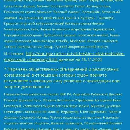
сообщество Сеть, Катиба Таухид валь-Джихад, Хайят Тахрир аш-Шам, Ахлю
Сунна Валь Джамаа, National Socialism/White Power, Артподготовка,
Религиозная группа “Джамаат “Красный пахарь”, Колумбайн, Хатлонский
джамаат, Мусульманская религиозная группа п. Кушкуль г. Оренбург,
Крымско-татарский добровольческий батальон имени Номана
Челебиджихана, Азов, Партия исламского возрождения Таджикистана,
Народная самооборона, Дуббайский джамаат, московская ячейка, Батал-
Хаджи Белхороев, Маньяки Культ Убийц, Молодёжь Которая Улыбается,
Легион Свобода России, Айдар, Русский добровольческий корпус
Источник:
http://nac.gov.ru/terroristicheskie-i-ekstremistskie-
organizacii-i-materialy.html
данные на
16.11.2023
* Перечень общественных объединений и религиозных
организаций в отношении которых судом принято
вступившее в законную силу решение о ликвидации или
запрете деятельности:
Национал-большевистская партия, ВЕК РА, Рада земли Кубанской Духовно
Родовой Державы Русь, Община Духовного Управления Асгардской Веси
Беловодья, Славянская Община Капища Веды Перуна, Мужская Духовная
Семинария Староверов-Инглингов, Нурджулар, К Богодержавию, Таблиги
Джамаат, Свидетели Иеговы, Русское национальное единство, Национал-
социалистическое общество, Джамаат мувахидов, Объединенный Вилайат
Кабарды, Балкарии и Карачая, Союз славян, Ат-Такфир Валь-Хиджра, Пит