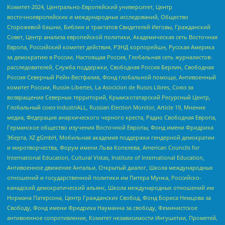
Комитет-2024, Центрально-Европейский университет, Центр
восточноевропейских и международных исследований, Общество
Сторожевой башни, Библии и трактатов Свидетелей Иеговы, Гражданский
Совет, Центр анализа европейской политики, Академическая сеть Восточная
Европа, Российский комитет действия, РЭНД корпорейшн, Русская Америка
за демократию в России, Настоящая Россия, Глобальная сеть журналистов-
расследователей, Служба поддержки, Свободная Россия Берлин, Свободная
Россия Северный Рейн-Вестфалия, Фонд глобальной помощи, Антивоенный
комитет России, Russie-Libertes, La Asocicion de Rusos Libres, Союз за
возвращение Северных территорий, Крымскотатарский Ресурсный Центр,
Глобальный союз IndustriALL, Russian Election Monitor, Article 19, Мнение
медиа, Федерация анархического черного креста, Радио Свободная Европа,
Германское общество изучения Восточной Европы, Фонд имени Фридриха
Эберта, XZ gGmbH, Мобильная академия поддержки гендерной демократии
и миротворчества, Форум имени Льва Копелева, American Councils for
International Education, Cultural Vistas, Institute of International Education,
Антивоенное движение Антальи, Открытый диалог, Школа международных
отношений и государственной политики им Питера Мунка, Российско-
канадский демократический альянс, Школа международных отношений им
Нормана Патерсона, Центр Гражданских Свобод, Фонд Бориса Немцова за
Свободу, Фонд имени Фридриха Науманна за свободу, Феминистское
антивоенное сопротивление, Комитет независимости Ингушетии, Прометей,