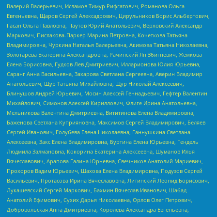
Валерий Валерьевич, Исламов Тимур Рифгатович, Романова Ольга
Евгеньевна, Щаров Сергей Алексадрович, Цирульников Борис Альбертович,
Гасан Ольга Павловна, Паутов Юрий Анатольевич, Верховский Александр
Маркович, Пислакова-Паркер Марина Петровна, Кочеткова Татьяна
Владимировна, Чуркина Наталья Валерьевна, Акимова Татьяна Николаевна,
Золотарева Екатерина Александровна, Рачинский Ян Збигневич, Жемкова
Елена Борисовна, Гудков Лев Дмитриевич, Илларионова Юлия Юрьевна,
Саранг Анна Васильевна, Захарова Светлана Сергеевна, Аверин Владимир
Анатольевич, Щур Татьяна Михайловна, Щур Николай Алексеевич,
Блинушов Андрей Юрьевич, Мосин Алексей Геннадьевич, Гефтер Валентин
Михайлович, Симонов Алексей Кириллович, Флиге Ирина Анатольевна,
Мельникова Валентина Дмитриевна, Вититинова Елена Владимировна,
Баженова Светлана Куприяновна, Максимов Сергей Владимирович, Беляев
Сергей Иванович, Голубева Елена Николаевна, Ганнушкина Светлана
Алексеевна, Закс Елена Владимировна, Буртина Елена Юрьевна, Гендель
Людмила Залмановна, Кокорина Екатерина Алексеевна, Шуманов Илья
Вячеславович, Арапова Галина Юрьевна, Свечников Анатолий Мариевич,
Прохоров Вадим Юрьевич, Шахова Елена Владимировна, Подузов Сергей
Васильевич, Протасова Ирина Вячеславовна, Литинский Леонид Борисович,
Лукашевский Сергей Маркович, Бахмин Вячеслав Иванович, Шабад
Анатолий Ефимович, Сухих Дарья Николаевна, Орлов Олег Петрович,
Добровольская Анна Дмитриевна, Королева Александра Евгеньевна,