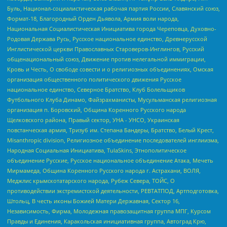
Буль, Национал-социалистическая рабочая партия России, Славянский союз,
Формат-18, Благородный Орден Дьявола, Армия воли народа,
Национальная Социалистическая Инициатива города Череповца, Духовно-
Родовая Держава Русь, Русское национальное единство, Древнерусской
Инглистической церкви Православных Староверов-Инглингов, Русский
общенациональный союз, Движение против нелегальной иммиграции,
Кровь и Честь, О свободе совести и о религиозных объединениях, Омская
организация общественного политического движения Русское
национальное единство, Северное Братство, Клуб Болельщиков
Футбольного Клуба Динамо, Файзрахманисты, Мусульманская религиозная
организация п. Боровский, Община Коренного Русского народа
Щелковского района, Правый сектор, УНА - УНСО, Украинская
повстанческая армия, Тризуб им. Степана Бандеры, Братство, Белый Крест,
Misanthropic division, Религиозное объединение последователей инглиизма,
Народная Социальная Инициатива, TulaSkins, Этнополитическое
объединение Русские, Русское национальное объединение Атака, Мечеть
Мирмамеда, Община Коренного Русского народа г. Астрахани, ВОЛЯ,
Меджлис крымскотатарского народа, Рубеж Севера, ТОЙС, О
противодействии экстремистской деятельности, РЕВТАТПОД, Артподготовка,
Штольц, В честь иконы Божией Матери Державная, Сектор 16,
Независимость, Фирма, Молодежная правозащитная группа МПГ, Курсом
Правды и Единения, Каракольская инициативная группа, Автоград Крю,