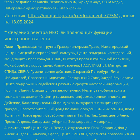
Stop Occupation of Karelia, Вернись живым, Фридом Хаус, СОТА медиа,
Либерально-демократическая Лига Украины
Источник:
https://minjust.gov.ru/ru/documents/7756/
данные
на
13.05.2024
* Сведения реестра НКО, выполняющих функции
иностранного агента:
Лилит, Правозащитная группа Гражданин.Армия.Право, Нижегородский
центр немецкой и европейской культуры, Центр гендерных исследований,
Фонд защиты прав граждан Штаб, Институт права и публичной политики,
Фонд борьбы с коррупцией, Альянс врачей, НАСИЛИЮ.НЕТ, Мы против
СПИДа, СВЕЧА, Гуманитарное действие, Открытый Петербург, Лига
Избирателей, Правовая инициатива, Гражданский Союз, Хасдей Ерушалаим,
Центр поддержки и содействия развитию средств массовой информации,
Горячая Линия, В защиту прав заключенных, Институт глобализации и
социальных движений, Центр социально-информационных инициатив
Действие, Благотворительный фонд охраны здоровья и защиты прав
граждан, Благотворительный фонд помощи осужденным и их семьям, Фонд
Тольятти, Новое время, Серебряная тайга, Так-Так-Так, Сова, центр Анна,
Проект Апрель, Самарская губерния, Эра здоровья, Мемориал,
Аналитический Центр Юрия Левады, Издательство Парк Гагарина, Фонд
имени Андрея Рылькова, Сфера, Центр СИБАЛЬТ, Уральская правозащитная