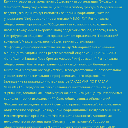
Калининградская региональная общественная организация "Экозащита!-Женсовет", Фонд содействия защите прав и свобод граждан "Общественный вердикт", Фонд "Институт Развития Свободы Информации", Частное учреждение "Информационное агентство МЕМО. РУ", Региональная общественная организация "Общественная комиссия по сохранению наследия академика Сахарова", Фонд поддержки свободы прессы, Санкт-Петербургская общественная правозащитная организация "Гражданский контроль", Межрегиональная общественная организация "Информационно-просветительский центр "Мемориал", Региональный Фонд "Центр Защиты Прав Средств Массовой Информации", с 05.12.2023 Фонд "Центр Защиты Прав Средств массовой информации", Региональная общественная благотворительная организация помощи беженцам и мигрантам "Гражданское содействие", Негосударственное образовательное учреждение дополнительного профессионального образования (повышение квалификации) специалистов "АКАДЕМИЯ ПО ПРАВАМ ЧЕЛОВЕКА", Свердловская региональная общественная организация "Сутяжник", Автономная некоммерческая организация "Центр независимых социологических исследований", Союз общественных объединений "Российский исследовательский центр по правам человека", Региональное общественное учреждение научно-информационный центр "МЕМОРИАЛ", Некоммерческая организация "Фонд защиты гласности", Автономная некоммерческая организация "Институт прав человека", Городская общественная организация "Екатеринбургское общество "МЕМОРИАЛ", Городская общественная организация "Рязанское историко-просветительское и правозащитное общество "Мемориал" (Рязанский Мемориал), Челябинский региональный орган общественной самодеятельности – женское общественное объединение "Женщины Евразии", Челябинский региональный орган общественной самодеятельности "Уральская правозащитная группа", Фонд содействия защите здоровья и социальной справедливости имени Андрея Рылькова, Автономная Некоммерческая Организация "Аналитический Центр Юрия Левады", Автономная некоммерческая организация социальной поддержки населения "Проект Апрель", Региональная общественная организация помощи женщинам и детям, находящимся в кризисной ситуации "Информационно-методический центр "Анна", Фонд содействия развитию массовых коммуникаций и правовому просвещению "Так-так-Так", Фонд содействия устойчивому развитию "Серебряная тайга", Свердловский региональный общественный фонд социальных проектов "Новое время", "Idel.Реалии", Кавказ.Реалии, Крым.Реалии, Телеканал Настоящее Время, Татаро-башкирская служба Радио Свобода (Azatliq Radiosi), Радио Свободная Европа/Радио Свобода (PCE/PC), "Сибирь.Реалии", "Фактограф", Благотворительный фонд помощи осужденным и их семьям, Автономная некоммерческая организация "Институт глобализации и социальных движений", Фонд "В защиту прав заключенных", Частное учреждение "Центр поддержки и содействия развитию средств массовой информации", Пензенский региональный общественный благотворительный фонд "Гражданский союз", "Север.Реалии", Некоммерческая организация Фонд "Правовая инициатива", Общество с ограниченной ответственностью "Радио Свободная Европа/Радио Свобода", Чешское информационное агентство "MEDIUM-ORIENT", Красноярская региональная общественная организация "Мы против СПИДа", Камалягин Денис Николаевич, Маркелов Сергей Евгеньевич, Пономарев Лев Александрович, Савицкая Людмила Алексеевна, Автономная некоммерческая организация "Центр по работе с проблемой насилия "НАСИЛИЮ.НЕТ", Межрегиональный профессиональный союз работников здравоохранения "Альянс врачей", Юридическое лицо, зарегистрированное в Латвийской Республике, SIA "Medusa Project" (регистрационный номер 40103797863, дата регистрации 10.06.2014), Некоммерческая организация "Фонд по борьбе с коррупцией", Автономная некоммерческая организация "Институт права и публичной политики", Баданин Роман Сергеевич, Гликин Максим Александрович, Железнова Мария Михайловна, Лукьянова Юлия Сергеевна, Маетная Елизавета Витальевна, Маняхин Петр Борисович, Чуракова Ольга Владимировна, Ярош Юлия Петровна, Юридическое лицо "The Insider SIA", зарегистрированное в Риге, Латвийская Республика (дата регистрации 26.06.2015), являющееся администратором доменного имени интернет-издания "The Insider SIA", https://theins.ru, Постернак Алексей Евгеньевич, Рубин Михаил Аркадьевич, Анин Роман Александрович, Юридическое лицо Istories fonds, зарегистрированное в Латвийской Республике (регистрационный номер 50008295751, дата регистрации 24.02.2020), Великовский Дмитрий Александрович, Долинина Ирина Николаевна, Мароховская Алеся Алексеевна, Шлейнов Роман Юрьевич, Шмагун Олеся Валентиновна, Общество с ограниченной ответственностью "Альтаир 2021", Общество с ограниченной ответственностью "Вега 2021", Общество с ограниченной ответственностью "Главный редактор 2021", Общество с ограниченной ответственностью "Ромашки монолит", Важенков Артем Валерьевич, Ивановская областная общественная организация "Центр гендерных исследований", Гурман Юрий Альбертович, Медиапроект "ОВД-Инфо", Егоров Владимир Владимирович, Жилинский Владимир Александрович, Общество с ограниченной ответственностью "ЗП", Иванова София Юрьевна, Карезина Инна Павловна, Кильтау Екатерина Викторовна, Петров Алексей Викторович, Пискунов Сергей Евгеньевич, Смирнов Сергей Сергеевич, Тихонов Михаил Сергеевич, Общество с ограниченной ответственностью "ЖУРНАЛИСТ-ИНОСТРАННЫЙ АГЕНТ", Арапова Галина Юрьевна, Вольтская Татьяна Анатольевна, Американская компания "Mason G.E.S. Anonymous Foundation" (США), являющаяся владельцем интернет-издания https://mnews.world/, Компания "Stichting Bellingcat", зарегистрированная в Нидерландах (дата регистрации 11.07.2018), Захаров Андрей Вячеславович, Клепиковская Екатерина Дмитриевна, Общество с ограниченной ответственностью "МЕМО", Перл Роман Александрович, Симонов Евгений Алексеевич, Соловьева Елена Анатольевна, Сотников Даниил Владимирович, Сурначева Елизавета Дмитриевна, Автономная некоммерческая организация по защите прав человека и информированию населения "Якутия – Наше Мнение", Общество с ограниченной ответственностью "Москоу диджитал медиа", с 26.01.2023 Общество с ограниченной ответственностью "Чайка Белые сады", Ветошкина Валерия Валерьевна, Заговора Максим Александрович, Межрегиональное общественное движение "Российская ЛГБТ - сеть", Оленичев Максим Владимирович, Павлов Иван Юрьевич, Скворцова Елена Сергеевна, Общество с ограниченной ответственностью "Как бы инагент", Кочетков Игорь Викторович, Общество с ограниченной ответственностью "Честные выборы", Еланчик Олег Александрович, Общество с ограниченной ответственностью "Нобелевский призыв", Гималова Регина Эмилевна, Григорьев Андрей Валерьевич, Григорьева Алина Александровна, Ассоциация по содействию защите прав призывников, альтернативнослужащих и военнослужащих "Правозащитная группа "Гражданин.Армия.Право", Хисамова Регина Фаритовна, Автономная некоммерческая организация по реализации социально-правовых программ "Лилит", Дальневосточное общественное движение "Маяк", Санкт-Петербургская ЛГБТ-инициативная группа "Выход", Инициативная группа ЛГБТ+ "Реверс", Алексеев Андрей Викторович, Бекбулатова Таисия Львовна, Беляев Иван Михайлович, Владыкина Елена Сергеевна, Гельман Марат Александрович, Никульшина Вероника Юрьевна, Толоконникова Надежда Андреевна, Шендерович Виктор Анатольевич, Общество с ограниченной ответственностью "Данное сообщение", Общество с ограниченной ответственностью Издательский дом "Новая глава", Айнбиндер Александра Александровна, Московский комьюнити-центр для ЛГБТ+инициатив, Благотворительный фонд развития филантропии, Deutsche Welle (Германия, Kurt-Schumacher-Strasse 3, 53113 Bonn), Борзунова Мария Михайловна, Воробьев Виктор Викторович, Голубева Анна Львовна, Константинова Алла Михайловна, Малкова Ирина Владимировна, Мурадов Мурад Абдулгалимович, Осетинская Елизавета Николаевна, Понасенков Евгений Николаевич, Ганапольский Матвей Юрьевич, Киселев Евгений Алексеевич, Борухович Ирина Григорьевна, Дремин Иван Тимофеевич, Дубровский Дмитрий Викторович, Красноярская региональная общественная организация поддержки и развития альтернативных образовательных технологий и межкультурных коммуникаций "ИНТЕРРА", Маяковская Екатерина Алексеевна, Фейгин Марк Захарович, Филимонов Андрей Викторович, Дзугкоева Регина Николаевна, Доброхотов Роман Александрович, Дудь Юрий Александрович, Елкин Сергей Владимирович, Кругликов Кирилл Игоревич, Сабунаева Мария Леонидовна, Семенов Алексей Владимирович, Шаинян Карен Багратович, Шульман Екатерина Михайловна, Асафьев Артур Валерьевич, Вахштайн Виктор Семенович, Венедиктов Алексей Алексеевич, Лушникова Екатерина Евгеньевна, Волков Леонид Михайлович, Невзоров Александр Глебович, Пархоменко Сергей Борисович, Сироткин Ярослав Николаевич, Кара-Мурза Владимир Владимирович, Баранова Наталья Владимировна, Гозман Леонид Яковлевич, Кагарлицкий Борис Юльевич, Климарев Михаил Валерьевич, Милов Владимир Станиславович, Автономная некоммерческая организация Краснодарский центр современного искусства "Типография", Моргенштерн Алишер Тагирович, Соболь Любовь Эдуардовна, Общество с ограниченной ответственностью "ЛИЗА НОРМ", Каспаров Гарри Кимович, Ходорковский Михаил Борисович, Общество с ограниченной ответственностью "Апрельские тезисы", Данилович Ирина Брониславовна, Кашин Олег Владимирович, Петров Николай Владимирович, Пивоваров Алексей Владимирович, Соколов Михаил Владимирович, Цветкова Юлия Владимировна, Чичваркин Евгений Александрович, Комитет против пыток/Команда против пыток, Общество с ограниченной ответственностью "Первый научный", Общество с ограниченной ответственностью "Вертолет и ко", Белоцерковская Вероника Борисовна, Кац Максим Евгеньевич, Лазарева Татьяна Юрьевна, Шаведдинов Руслан Табризович, Яшин Илья Валерьевич, Общество с ограниченной ответственностью "Иноагент ААВ", Алешковский Дмитрий Петрович, Альбац Евгения Марковна, Быков Дмитрий Львович, Галямина Юлия Евгеньевна, Лойко Сергей Леонидович, Мартынов Кирилл Константинович, Медведев Сергей Александрович, Крашенинников Федор Геннадиевич, Гордеева Катерина Вл