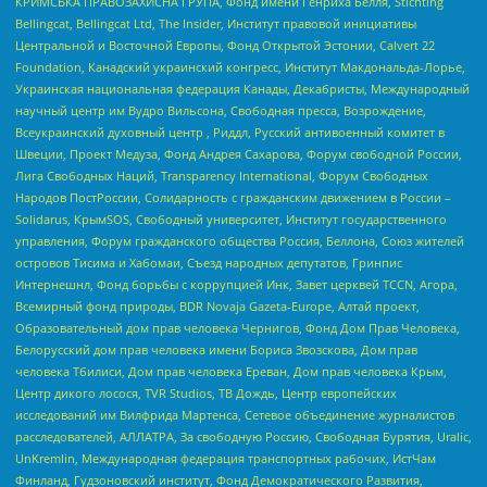
КРИМСЬКА ПРАВОЗАХИСНА ГРУПА, Фонд имени Генриха Бёлля, Stichting
Bellingcat, Bellingcat Ltd, The Insider, Институт правовой инициативы
Центральной и Восточной Европы, Фонд Открытой Эстонии, Calvert 22
Foundation, Канадский украинский конгресс, Институт Макдональда-Лорье,
Украинская национальная федерация Канады, Декабристы, Международный
научный центр им Вудро Вильсона, Свободная пресса, Возрождение,
Всеукраинский духовный центр , Риддл, Русский антивоенный комитет в
Швеции, Проект Медуза, Фонд Андрея Сахарова, Форум свободной России,
Лига Свободных Наций, Transparеncy International, Форум Свободных
Народов ПостРоссии, Солидарность с гражданским движением в России –
Solidarus, КрымSOS, Свободный университет, Институт государственного
управления, Форум гражданского общества Россия, Беллона, Союз жителей
островов Тисима и Хабомаи, Съезд народных депутатов, Гринпис
Интернешнл, Фонд борьбы с коррупцией Инк, Завет церквей TCCN, Агора,
Всемирный фонд природы, BDR Novaja Gazeta-Europe, Алтай проект,
Образовательный дом прав человека Чернигов, Фонд Дом Прав Человека,
Белорусский дом прав человека имени Бориса Звозскова, Дом прав
человека Тбилиси, Дом прав человека Ереван, Дом прав человека Крым,
Центр дикого лосося, TVR Studios, ТВ Дождь, Центр европейских
исследований им Вилфрида Мартенса, Сетевое объединение журналистов
расследователей, АЛЛАТРА, За свободную Россию, Свободная Бурятия, Uralic,
UnKremlin, Международная федерация транспортных рабочих, ИстЧам
Финланд, Гудзоновский институт, Фонд Демократического Развития,