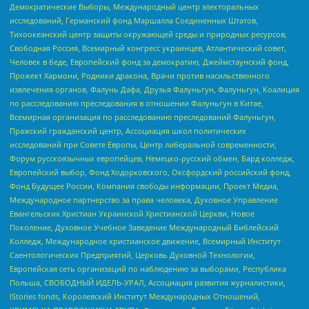
Демократические Выборы, Международный центр электоральных
исследований, Германский фонд Маршалла Соединенных Штатов,
Тихоокеанский центр защиты окружающей среды и природных ресурсов,
Свободная Россия, Всемирный конгресс украинцев, Атлантический совет,
Человек в беде, Европейский фонд за демократию, Джеймстаунский фонд,
Прожект Хармони, Родники дракона, Врачи против насильственного
извлечения органов, Фалунь Дафа, Друзья Фалуньгун, Фалуньгун, Коалиция
по расследованию преследования в отношении Фалуньгун в Китае,
Всемирная организация по расследованию преследований Фалуньгун,
Пражский гражданский центр, Ассоциация школ политических
исследований при Совете Европы, Центр либеральной современности,
Форум русскоязычных европейцев, Немецко-русский обмен, Бард колледж,
Европейский выбор, Фонд Ходорковского, Оксфордский российский фонд,
Фонд Будущее России, Компания свободы информации, Проект Медиа,
Международное партнерство за права человека, Духовное Управление
Евангельских Христиан Украинской Христианской Церкви, Новое
Поколение, Духовное Учебное Заведение Международный Библейский
Колледж, Международное христианское движение, Всемирный Институт
Саентологических Предприятий, Церковь Духовной Технологии,
Европейская сеть организаций по наблюдению за выборами, Республика
Польша, СВОБОДНЫЙ ИДЕЛЬ-УРАЛ, Ассоциация развития журналистики,
IStories fonds, Королевский Институт Международных Отношений,