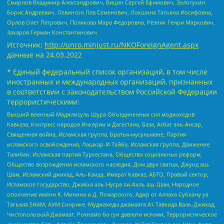
Смирнов Владимир Александрович, Вицин Сергей Ефимович, Золотухин
Борис Андреевич, Левинсон Лев Семенович, Локшина Татьяна Иосифовна,
Орлов Олег Петрович, Полякова Мара Федоровна, Резник Генри Маркович,
Захаров Герман Константинович
Источник:
http://unro.minjust.ru/NKOForeignAgent.aspx
данные на
24.03.2022
* Единый федеральный список организаций, в том числе
иностранных и международных организаций, признанных
в соответствии с законодательством Российской Федерации
террористическими:
Высший военный Маджлисуль Шура Объединенных сил моджахедов
Кавказа, Конгресс народов Ичкерии и Дагестана, База, Асбат аль-Ансар,
Священная война, Исламская группа, Братья-мусульмане, Партия
исламского освобождения, Лашкар-И-Тайба, Исламская группа, Движение
Талибан, Исламская партия Туркестана, Общество социальных реформ,
Общество возрождения исламского наследия, Дом двух святых, Джунд аш-
Шам, Исламский джихад, Аль-Каида, Имарат Кавказ, АБТО, Правый сектор,
Исламское государство, Джабха аль-Нусра ли-Ахль аш-Шам, Народное
ополчение имени К. Минина и Д. Пожарского, Аджр от Аллаха Субхану уа
Тагьаля SHAM, АУМ Синрике, Муджахеды джамаата Ат-Тавхида Валь-Джихад,
Чистопольский Джамаат, Рохнамо ба суи давлати исломи, Террористическое