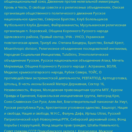
общенациональный союз, Движение против нелегальной иммиграции,
Кровь и Честь, О свободе совести и о религиозных объединениях, Омская
организация общественного политического движения Русское
национальное единство, Северное Братство, Клуб Болельщиков
Футбольного Клуба Динамо, Файзрахманисты, Мусульманская религиозная
организация п. Боровский, Община Коренного Русского народа
Щелковского района, Правый сектор, УНА - УНСО, Украинская
повстанческая армия, Тризуб им. Степана Бандеры, Братство, Белый Крест,
Misanthropic division, Религиозное объединение последователей инглиизма,
Народная Социальная Инициатива, TulaSkins, Этнополитическое
объединение Русские, Русское национальное объединение Атака, Мечеть
Мирмамеда, Община Коренного Русского народа г. Астрахани, ВОЛЯ,
Меджлис крымскотатарского народа, Рубеж Севера, ТОЙС, О
противодействии экстремистской деятельности, РЕВТАТПОД, Артподготовка,
Штольц, В честь иконы Божией Матери Державная, Сектор 16,
Независимость, Фирма, Молодежная правозащитная группа МПГ, Курсом
Правды и Единения, Каракольская инициативная группа, Автоград Крю,
Союз Славянских Сил Руси, Алля-Аят, Благотворительный пансионат Ак Умут,
Русская республика Русь, Арестантское уголовное единство, Башкорт, Нация
и свобода, Нация и свобода, W.H.С., Фалунь Дафа, Иртыш Ultras, Русский
Патриотический клуб-Новокузнецк/РПК, Сибирский державный союз, Фонд
борьбы с коррупцией, Фонд защиты прав граждан, Штабы Навального,
Совет граждан СССР Прикубанского округа г. Краснодара, Мужское