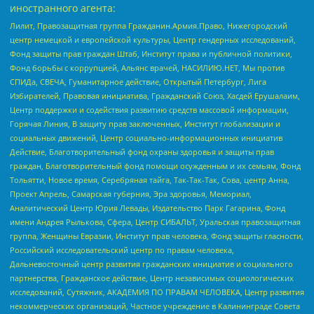
иностранного агента:
Лилит, Правозащитная группа Гражданин.Армия.Право, Нижегородский
центр немецкой и европейской культуры, Центр гендерных исследований,
Фонд защиты прав граждан Штаб, Институт права и публичной политики,
Фонд борьбы с коррупцией, Альянс врачей, НАСИЛИЮ.НЕТ, Мы против
СПИДа, СВЕЧА, Гуманитарное действие, Открытый Петербург, Лига
Избирателей, Правовая инициатива, Гражданский Союз, Хасдей Ерушалаим,
Центр поддержки и содействия развитию средств массовой информации,
Горячая Линия, В защиту прав заключенных, Институт глобализации и
социальных движений, Центр социально-информационных инициатив
Действие, Благотворительный фонд охраны здоровья и защиты прав
граждан, Благотворительный фонд помощи осужденным и их семьям, Фонд
Тольятти, Новое время, Серебряная тайга, Так-Так-Так, Сова, центр Анна,
Проект Апрель, Самарская губерния, Эра здоровья, Мемориал,
Аналитический Центр Юрия Левады, Издательство Парк Гагарина, Фонд
имени Андрея Рылькова, Сфера, Центр СИБАЛЬТ, Уральская правозащитная
группа, Женщины Евразии, Институт прав человека, Фонд защиты гласности,
Российский исследовательский центр по правам человека,
Дальневосточный центр развития гражданских инициатив и социального
партнерства, Гражданское действие, Центр независимых социологических
исследований, Сутяжник, АКАДЕМИЯ ПО ПРАВАМ ЧЕЛОВЕКА, Центр развития
некоммерческих организаций, Частное учреждение в Калининграде Совета