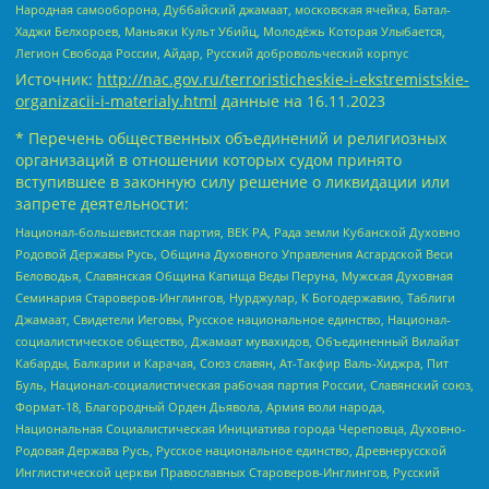
Народная самооборона, Дуббайский джамаат, московская ячейка, Батал-
Хаджи Белхороев, Маньяки Культ Убийц, Молодёжь Которая Улыбается,
Легион Свобода России, Айдар, Русский добровольческий корпус
Источник:
http://nac.gov.ru/terroristicheskie-i-ekstremistskie-
organizacii-i-materialy.html
данные на
16.11.2023
* Перечень общественных объединений и религиозных
организаций в отношении которых судом принято
вступившее в законную силу решение о ликвидации или
запрете деятельности:
Национал-большевистская партия, ВЕК РА, Рада земли Кубанской Духовно
Родовой Державы Русь, Община Духовного Управления Асгардской Веси
Беловодья, Славянская Община Капища Веды Перуна, Мужская Духовная
Семинария Староверов-Инглингов, Нурджулар, К Богодержавию, Таблиги
Джамаат, Свидетели Иеговы, Русское национальное единство, Национал-
социалистическое общество, Джамаат мувахидов, Объединенный Вилайат
Кабарды, Балкарии и Карачая, Союз славян, Ат-Такфир Валь-Хиджра, Пит
Буль, Национал-социалистическая рабочая партия России, Славянский союз,
Формат-18, Благородный Орден Дьявола, Армия воли народа,
Национальная Социалистическая Инициатива города Череповца, Духовно-
Родовая Держава Русь, Русское национальное единство, Древнерусской
Инглистической церкви Православных Староверов-Инглингов, Русский