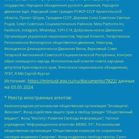
государство, Народное объединение русского движения, Народное
движение Адат, Народный совет граждан РСФСР СССР Архангельской
области, Проект Штурм, Граждане СССР, Держава Союз Советских Светлых
Родов, Совет Советских Социалистических Районов, Meta Platforms Inc,
Facebook, Instagram, WhatsApp, СИЧ-С14, Добровольческое Движение
Организации украинских националистов, Черный Комитет, Татарстанское
Региональное Всетатарское общественное движение, Невоград,
Молодежное Демократическое Движение Весна, Верховный Совет
Татарской Автономной Советской Социалистической Республики, Конгресс
ойрат-калмыцкого народа, Исполнительный комитет совета народных
депутатов Красноярского края, Этническое национальное объединение,
ЛГБТ, Я.МЫ Сергей Фургал
Источник:
https://minjust.gov.ru/ru/documents/7822/
данные
на
03.05.2024
* Реестр иностранных агентов:
Калининградская региональная общественная организация "Экозащита!-Женсовет", Фонд содействия защите прав и свобод граждан "Общественный вердикт", Фонд "Институт Развития Свободы Информации", Частное учреждение "Информационное агентство МЕМО. РУ", Региональная общественная организация "Общественная комиссия по сохранению наследия академика Сахарова", Фонд поддержки свободы прессы, Санкт-Петербургская общественная правозащитная организация "Гражданский контроль", Межрегиональная общественная организация "Информационно-просветительский центр "Мемориал", Региональный Фонд "Центр Защиты Прав Средств Массовой Информации", с 05.12.2023 Фонд "Центр Защиты Прав Средств массовой информации", Региональная общественная благотворительная организация помощи беженцам и мигрантам "Гражданское содействие", Негосударственное образовательное учреждение дополнительного профессионального образования (повышение квалификации) специалистов "АКАДЕМИЯ ПО ПРАВАМ ЧЕЛОВЕКА", Свердловская региональная общественная организация "Сутяжник", Автономная некоммерческая организация "Центр независимых социологических исследований", Союз общественных объединений "Российский исследовательский центр по правам человека", Региональное общественное учреждение научно-информационный центр "МЕМОРИАЛ", Некоммерческая организация "Фонд защиты гласности", Автономная некоммерческая организация "Институт прав человека", Городская общественная организация "Екатеринбургское общество "МЕМОРИАЛ", Городская общественная организация "Рязанское историко-просветительское и правозащитное общество "Мемориал" (Рязанский Мемориал), Челябинский региональный орган общественной самодеятельности – женское общественное объединение "Женщины Евразии", Челябинский региональный орган общественной самодеятельности "Уральская правозащитная группа", Фонд содействия защите здоровья и социальной справедливости имени Андрея Рылькова, Автономная Некоммерческая Организация "Аналитический Центр Юрия Левады", Автономная некоммерческая организация социальной поддержки населения "Проект Апрель", Региональная общественная организация помощи женщинам и детям, находящимся в кризисной ситуации "Информационно-методический центр "Анна", Фонд содействия развитию массовых коммуникаций и правовому просвещению "Так-так-Так", Фонд содействия устойчивому развитию "Серебряная тайга", Свердловский региональный общественный фонд социальных проектов "Новое время", "Idel.Реалии", Кавказ.Реалии, Крым.Реалии, Телеканал Настоящее Время, Татаро-башкирская служба Радио Свобода (Azatliq Radiosi), Радио Свободная Европа/Радио Свобода (PCE/PC), "Сибирь.Реалии", "Фактограф", Благотворительный фонд помощи осужденным и их семьям, Автономная некоммерческая организация "Институт глобализации и социальных движений", Фонд "В защиту прав заключенных", Частное учреждение "Центр поддержки и содействия развитию средств массовой информации", Пензенский региональный общественный благотворительный фонд "Гражданский союз", "Север.Реалии", Некоммерческая организация Фонд "Правовая инициатива", Общество с ограниченной ответственностью "Радио Свободная Европа/Радио Свобода", Чешское информационное агентство "MEDIUM-ORIENT", Красноярская региональная общественная организация "Мы против СПИДа", Камалягин Денис Николаевич, Маркелов Сергей Евгеньевич, Пономарев Лев Александрович, Савицкая Людмила Алексеевна, Автономная некоммерческая организация "Центр по работе с проблемой насилия "НАСИЛИЮ.НЕТ", Межрегиональный профессиональный союз работников здравоохранения "Альянс врачей", Юридическое лицо, зарегистрированное в Латвийской Республике, SIA "Medusa Project" (регистрационный номер 40103797863, дата регистрации 10.06.2014), Некоммерческая организация "Фонд по борьбе с коррупцией", Автономная некоммерческая организация "Институт права и публичной политики", Баданин Роман Сергеевич, Гликин Максим Александрович, Железнова Мария Михайловна, Лукьянова Юлия Сергеевна, Маетная Елизавета Витальевна, Маняхин Петр Борисович, Чуракова Ольга Владимировна, Ярош Юлия Петровна, Юридическое лицо "The Insider SIA", зарегистрированное в Риге, Латвийская Республика (дата регистрации 26.06.2015), являющееся администратором доменного имени интернет-издания "The Insider SIA", https://theins.ru, Постернак Алексей Евгеньевич, Рубин Михаил Аркадьевич, Анин Роман Александрович, Юридическое лицо Istories fonds, зарегистрированное в Латвийской Республике (регистрационный номер 50008295751, дата регистрации 24.02.2020), Великовский Дмитрий Александрович, Долинина Ирина Николаевна, Мароховская Алеся Алексеевна, Шлейнов Роман Юрьевич, Шмагун Олеся Валентиновна, Общество с ограниченной ответственностью "Альтаир 2021", Общество с ограниченной ответственностью "Вега 2021", Общество с ограниченной ответственностью "Главный редактор 2021", Общество с ограниченной ответственностью "Ромашки монолит", Важенков Артем Валерьевич, Ивановская областная общественная организация "Центр гендерных исследований", Гурман Юрий Альбертович, Медиапроект "ОВД-Инфо", Егоров Владимир Владимирович, Жилинский Владимир Александрович, Общество с ограниченной ответственностью "ЗП", Иванова София Юрьевна, Карезина Инна Павловна, Кильтау Екатерина Викторовна, Петров Алексей Викторович, Пискунов Сергей Евгеньевич, Смирнов Сергей Сергеевич, Тихонов Михаил Сергеевич, Общество с ограниченной ответственностью "ЖУРНАЛИСТ-ИНОСТРАННЫЙ АГЕНТ", Арапова Галина Юрьевна, Вольтская Татьяна Анатольевна, Американская компания "Mason G.E.S. Anonymous Foundation" (США), являющаяся владельцем интернет-издания https://mnews.world/, Компания "Stichting Bellingcat", зарегистрированная в Нидерландах (дата регистрации 11.07.2018), Захаров Андрей Вячеславович, Клепиковская Екатерина Дмитриевна, Общество с ограниченной ответственностью "МЕМО", Перл Роман Александрович, Симонов Евгений Алексеевич, Соловьева Елена Анатольевна, Сотников Даниил Владимирович, Сурначева Елизавета Дмитриевна, Автономная некоммерческая организация по защите прав человека и информированию населения "Якутия – Наше Мнение", Общество с ограниченной ответственностью "Москоу диджитал медиа", с 26.01.2023 Общество с ограниченной ответственностью "Чайка Белые сады", Ветошкина Валерия Валерьевна, Заговора Максим Александрович, Межрегиональное общественное движение "Российская ЛГБТ - сеть", Оленичев Максим Владимирович, Павлов Иван Юрьевич, Скворцова Елена Сергеевна, Общество с ограниченной ответственностью "Как бы инагент", Кочетков Игорь Викторович, Общество с ограниченной ответственностью "Честные выборы", Еланчик Олег Александрович, Общество с ограниченной ответственностью "Нобелевский призыв", Гималова Регина Эмилевна, Григорьев Андрей Валерьевич, Григорьева Алина Александровна, Ассоциация по содействию защите прав призывников, альтернативнослужащих и военнослужащих "Правозащитная группа "Гражданин.Армия.Право", Хисамова Регина Фаритовна, Автономная некоммерческая организация по реализации социально-правовых программ "Лилит", Дальневосточное общественное движение "Маяк", Санкт-Петербургская ЛГБТ-инициативная группа "Выход", Инициативная группа ЛГБТ+ "Реверс", Алексеев Андрей Викторович, Бекбулатова Таисия Львовна, Беляев Иван Михайлович, Владыкина Елена Сергеевна, Гельман Марат Александрович, Никульшина Вероника Юрьевна, Толоконникова Надежда Андреевна, Шендерович Виктор Анатольевич, Общество с ограниченной ответственностью "Данное сообщение", Общество с ограниченной ответственностью Издательский дом "Новая глава", Айнбиндер Александра Александровна, Московский комьюнити-центр для ЛГБТ+инициатив, Благотворительный фонд развития филантропии, Deutsche Welle (Германия, Kurt-Schumacher-Strasse 3, 53113 Bonn), Борзунова Мария Михайловна, Воробьев Виктор Викторович, Голубева Анна Львовна, Константинова Алла Михайловна, Малкова Ирина Владимировна, Мурадов Мурад Абдулгалимович, Осетинская Елизавета Николаевна, Понасенков Евгений Николаевич, Ганапольский Матвей Юрьевич, Киселев Евгений Алексеевич, Борухович Ирина Григорьевна, Дремин Иван Тимофеевич, Дубровский Дмитрий Викторович, Красноярская региональная общественная организация поддержки и развития альтернативных образовательных технологий и межкультурных коммуникаций "ИНТЕРРА", Маяковская Екатерина Алексеевна, Фейгин Марк Захарович, Филимонов Андрей Викторович, Дзугкоева Регина Николаевна, Доброхотов Роман Александрович, Дудь Юрий Александрович, Елкин Сергей Владимирович, Кругликов Кирилл Игоревич, Сабунаева Мария Леонидовна, Семенов Алексей Владимирович, Шаинян Карен Багратович, Шульман Екатерина Михайловна, Асафьев Артур Валерьевич, Вахштайн Виктор Семенович, Венедиктов Алексей Алексеевич, Лушникова Екатерина Евгеньевна, Волков Леонид Михайлович, Невзоров Александр Глебович, Пархоменко Сергей Борисович, Сироткин Ярослав Николаевич, Кара-Мурза Владимир Владимирович, Баранова Наталья Владимировна, Гозман Леонид Яковлевич, Кагарлицкий Борис Юльевич, Климарев Михаил Валерьевич, Милов Владимир Станиславович, Автономная некоммерческая организация Краснодарский центр современного искусства "Типография", Моргенштерн Алишер Тагирович, Соболь Любовь Эдуардовна, Общество с ограниченной ответственностью "ЛИЗА НОРМ", Каспаров Гарри Кимович, Ходорковский Михаил Борисович, Общество с ограниченной ответственностью "Апрельские тезисы", Данилович Ирина Брониславовна, Кашин Олег Владимирович, Петров Николай Владимирович, Пивоваров Алексей Владимирович, Соколов Михаил Владимирович, Цветкова Юлия Владимировна, Чичваркин Евгений Александрович, Комитет против пыток/Команда против пыток, Общество с ограниченной ответственностью "Первый научный", Общество с ограниченной ответственностью "Вертолет и ко", Белоцерковская Вероника Борисовна, Кац Максим Евгеньевич, Лазарева Татьяна Юрьевна, Шаведдинов Руслан Табризович, Яшин Илья Валерьевич, Общество с ограниченной ответственностью "Иноагент ААВ", Алешковский Дмитрий Петрович, Альбац Евгения Марковна, Быков Дмитрий Львович, Галямина Юлия Евгеньевна, Лойко Сергей Леонидович, Мартынов Кирилл Константинович, Медведев Сергей Александрович, Крашенинников Федор Геннадиевич, Гордеева Катерина Вл