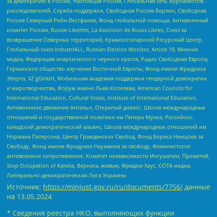
за демократию в России, Настоящая Россия, Глобальная сеть журналистов-
расследователей, Служба поддержки, Свободная Россия Берлин, Свободная
Россия Северный Рейн-Вестфалия, Фонд глобальной помощи, Антивоенный
комитет России, Russie-Libertes, La Asocicion de Rusos Libres, Союз за
возвращение Северных территорий, Крымскотатарский Ресурсный Центр,
Глобальный союз IndustriALL, Russian Election Monitor, Article 19, Мнение
медиа, Федерация анархического черного креста, Радио Свободная Европа,
Германское общество изучения Восточной Европы, Фонд имени Фридриха
Эберта, XZ gGmbH, Мобильная академия поддержки гендерной демократии
и миротворчества, Форум имени Льва Копелева, American Councils for
International Education, Cultural Vistas, Institute of International Education,
Антивоенное движение Антальи, Открытый диалог, Школа международных
отношений и государственной политики им Питера Мунка, Российско-
канадский демократический альянс, Школа международных отношений им
Нормана Патерсона, Центр Гражданских Свобод, Фонд Бориса Немцова за
Свободу, Фонд имени Фридриха Науманна за свободу, Феминистское
антивоенное сопротивление, Комитет независимости Ингушетии, Прометей,
Stop Occupation of Karelia, Вернись живым, Фридом Хаус, СОТА медиа,
Либерально-демократическая Лига Украины
Источник:
https://minjust.gov.ru/ru/documents/7756/
данные
на
13.05.2024
* Сведения реестра НКО, выполняющих функции