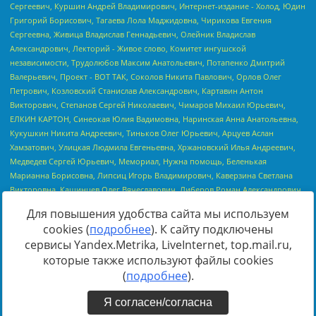
Для повышения удобства сайта мы используем
cookies (
подробнее
). К сайту подключены
сервисы Yandex.Metrika, LiveInternet, top.mail.ru,
Источник:
https://minjust.gov.ru/uploaded/files/reestr-
которые также используют файлы cookies
inostrannyih-agentov-22-03-2024.pdf
данные на
22.03.2024
(
подробнее
).
Я согласен/согласна