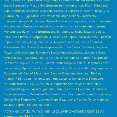
Золотарева Екатерина Александровна, Рачинский Ян Збигневич, Жемкова
Елена Борисовна, Гудков Лев Дмитриевич, Илларионова Юлия Юрьевна,
Саранг Анна Васильевна, Захарова Светлана Сергеевна, Аверин Владимир
Анатольевич, Щур Татьяна Михайловна, Щур Николай Алексеевич,
Блинушов Андрей Юрьевич, Мосин Алексей Геннадьевич, Гефтер Валентин
Михайлович, Симонов Алексей Кириллович, Флиге Ирина Анатольевна,
Мельникова Валентина Дмитриевна, Вититинова Елена Владимировна,
Баженова Светлана Куприяновна, Максимов Сергей Владимирович, Беляев
Сергей Иванович, Голубева Елена Николаевна, Ганнушкина Светлана
Алексеевна, Закс Елена Владимировна, Буртина Елена Юрьевна, Гендель
Людмила Залмановна, Кокорина Екатерина Алексеевна, Шуманов Илья
Вячеславович, Арапова Галина Юрьевна, Свечников Анатолий Мариевич,
Прохоров Вадим Юрьевич, Шахова Елена Владимировна, Подузов Сергей
Васильевич, Протасова Ирина Вячеславовна, Литинский Леонид Борисович,
Лукашевский Сергей Маркович, Бахмин Вячеслав Иванович, Шабад
Анатолий Ефимович, Сухих Дарья Николаевна, Орлов Олег Петрович,
Добровольская Анна Дмитриевна, Королева Александра Евгеньевна,
Смирнов Владимир Александрович, Вицин Сергей Ефимович, Золотухин
Борис Андреевич, Левинсон Лев Семенович, Локшина Татьяна Иосифовна,
Орлов Олег Петрович, Полякова Мара Федоровна, Резник Генри Маркович,
Захаров Герман Константинович
Источник:
http://unro.minjust.ru/NKOForeignAgent.aspx
данные на
24.03.2022