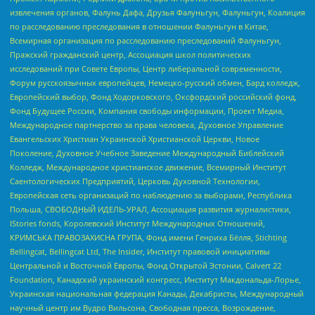
извлечения органов, Фалунь Дафа, Друзья Фалуньгун, Фалуньгун, Коалиция
по расследованию преследования в отношении Фалуньгун в Китае,
Всемирная организация по расследованию преследований Фалуньгун,
Пражский гражданский центр, Ассоциация школ политических
исследований при Совете Европы, Центр либеральной современности,
Форум русскоязычных европейцев, Немецко-русский обмен, Бард колледж,
Европейский выбор, Фонд Ходорковского, Оксфордский российский фонд,
Фонд Будущее России, Компания свободы информации, Проект Медиа,
Международное партнерство за права человека, Духовное Управление
Евангельских Христиан Украинской Христианской Церкви, Новое
Поколение, Духовное Учебное Заведение Международный Библейский
Колледж, Международное христианское движение, Всемирный Институт
Саентологических Предприятий, Церковь Духовной Технологии,
Европейская сеть организаций по наблюдению за выборами, Республика
Польша, СВОБОДНЫЙ ИДЕЛЬ-УРАЛ, Ассоциация развития журналистики,
IStories fonds, Королевский Институт Международных Отношений,
КРИМСЬКА ПРАВОЗАХИСНА ГРУПА, Фонд имени Генриха Бёлля, Stichting
Bellingcat, Bellingcat Ltd, The Insider, Институт правовой инициативы
Центральной и Восточной Европы, Фонд Открытой Эстонии, Calvert 22
Foundation, Канадский украинский конгресс, Институт Макдональда-Лорье,
Украинская национальная федерация Канады, Декабристы, Международный
научный центр им Вудро Вильсона, Свободная пресса, Возрождение,