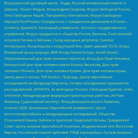
Всеукраинский духовный центр , Риддл, Русский антивоенный комитет в
Швеции, Проект Медуза, Фонд Андрея Сахарова, Форум свободной России,
Лига Свободных Наций, Transparеncy International, Форум Свободных
Народов ПостРоссии, Солидарность с гражданским движением в России –
Solidarus, КрымSOS, Свободный университет, Институт государственного
управления, Форум гражданского общества Россия, Беллона, Союз жителей
островов Тисима и Хабомаи, Съезд народных депутатов, Гринпис
Интернешнл, Фонд борьбы с коррупцией Инк, Завет церквей TCCN, Агора,
Всемирный фонд природы, BDR Novaja Gazeta-Europe, Алтай проект,
Образовательный дом прав человека Чернигов, Фонд Дом Прав Человека,
Белорусский дом прав человека имени Бориса Звозскова, Дом прав
человека Тбилиси, Дом прав человека Ереван, Дом прав человека Крым,
Центр дикого лосося, TVR Studios, ТВ Дождь, Центр европейских
исследований им Вилфрида Мартенса, Сетевое объединение журналистов
расследователей, АЛЛАТРА, За свободную Россию, Свободная Бурятия, Uralic,
UnKremlin, Международная федерация транспортных рабочих, ИстЧам
Финланд, Гудзоновский институт, Фонд Демократического Развития,
Комитет-2024, Центрально-Европейский университет, Центр
восточноевропейских и международных исследований, Общество
Сторожевой башни, Библии и трактатов Свидетелей Иеговы, Гражданский
Совет, Центр анализа европейской политики, Академическая сеть Восточная
Европа, Российский комитет действия, РЭНД корпорейшн, Русская Америка