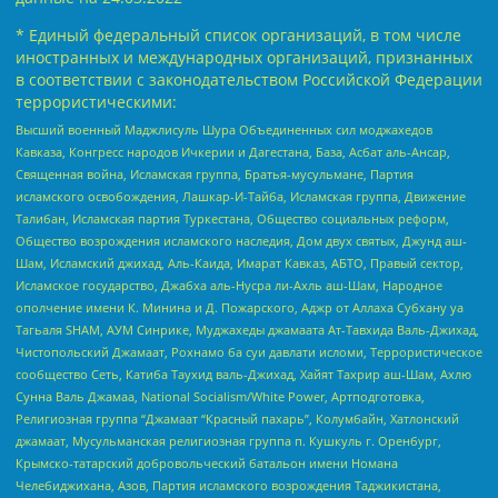
* Единый федеральный список организаций, в том числе
иностранных и международных организаций, признанных
в соответствии с законодательством Российской Федерации
террористическими:
Высший военный Маджлисуль Шура Объединенных сил моджахедов
Кавказа, Конгресс народов Ичкерии и Дагестана, База, Асбат аль-Ансар,
Священная война, Исламская группа, Братья-мусульмане, Партия
исламского освобождения, Лашкар-И-Тайба, Исламская группа, Движение
Талибан, Исламская партия Туркестана, Общество социальных реформ,
Общество возрождения исламского наследия, Дом двух святых, Джунд аш-
Шам, Исламский джихад, Аль-Каида, Имарат Кавказ, АБТО, Правый сектор,
Исламское государство, Джабха аль-Нусра ли-Ахль аш-Шам, Народное
ополчение имени К. Минина и Д. Пожарского, Аджр от Аллаха Субхану уа
Тагьаля SHAM, АУМ Синрике, Муджахеды джамаата Ат-Тавхида Валь-Джихад,
Чистопольский Джамаат, Рохнамо ба суи давлати исломи, Террористическое
сообщество Сеть, Катиба Таухид валь-Джихад, Хайят Тахрир аш-Шам, Ахлю
Сунна Валь Джамаа, National Socialism/White Power, Артподготовка,
Религиозная группа “Джамаат “Красный пахарь”, Колумбайн, Хатлонский
джамаат, Мусульманская религиозная группа п. Кушкуль г. Оренбург,
Крымско-татарский добровольческий батальон имени Номана
Челебиджихана, Азов, Партия исламского возрождения Таджикистана,