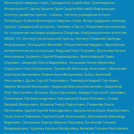
Министров северных стран, Гражданское содействие, Трансперенси
Интернешнл-Р, Центр Защиты Прав Средств Массовой Информации,
Институт развития прессы - Сибирь, Частное учреждение в Санкт-
Петербурге Совета Министров Северных Стран, Фонд поддержки свободы
прессы, Гражданский контроль, Человек и Закон, Общественная комиссия
по сохранению наследия академика Сахарова, Информационное агентство
МЕМО. РУ, Институт региональной прессы, Институт Развития Свободы
Информации, Экозащита!-Женсовет, Общественный вердикт, Евразийская
антимонопольная ассоциация, Бедушев Петр Петрович, Дзугкоева Регина
Николаевна, Кривенко Сергей Владимирович, Милославский Павел
Юрьевич, Шнырова Ольга Вадимовна, Чанышева Лилия Айратовна,
Сидорович Ольга Борисовна, Туровский Александр Алексеевич, Васильева
Анастасия Евгеньевна, Ривина Анна Валерьевна, Бойко Анатолий
Николаевич, Дугин Сергей Георгиевич, Пивоваров Андрей Сергеевич,
Аверин Виталий Евгеньевич, Барахоев Магомед Бекханович, Шарипков
Олег Викторович, Мошель Ирина Ароновна, Шведов Григорий Сергеевич,
Пономарев Лев Александрович, Каргалицкий Борис Юльевич, Созаев
Валерий Валерьевич, Исламов Тимур Рифгатович, Романова Ольга
Евгеньевна, Щаров Сергей Алексадрович, Цирульников Борис Альбертович,
Гасан Ольга Павловна, Паутов Юрий Анатольевич, Верховский Александр
Маркович, Пислакова-Паркер Марина Петровна, Кочеткова Татьяна
Владимировна, Чуркина Наталья Валерьевна, Акимова Татьяна Николаевна,