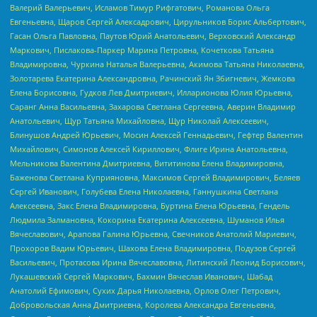
Валерий Валерьевич, Исламов Тимур Рифгатович, Романова Ольга
Евгеньевна, Щаров Сергей Алексадрович, Цирульников Борис Альбертович,
Гасан Ольга Павловна, Паутов Юрий Анатольевич, Верховский Александр
Маркович, Пислакова-Паркер Марина Петровна, Кочеткова Татьяна
Владимировна, Чуркина Наталья Валерьевна, Акимова Татьяна Николаевна,
Золотарева Екатерина Александровна, Рачинский Ян Збигневич, Жемкова
Елена Борисовна, Гудков Лев Дмитриевич, Илларионова Юлия Юрьевна,
Саранг Анна Васильевна, Захарова Светлана Сергеевна, Аверин Владимир
Анатольевич, Щур Татьяна Михайловна, Щур Николай Алексеевич,
Блинушов Андрей Юрьевич, Мосин Алексей Геннадьевич, Гефтер Валентин
Михайлович, Симонов Алексей Кириллович, Флиге Ирина Анатольевна,
Мельникова Валентина Дмитриевна, Вититинова Елена Владимировна,
Баженова Светлана Куприяновна, Максимов Сергей Владимирович, Беляев
Сергей Иванович, Голубева Елена Николаевна, Ганнушкина Светлана
Алексеевна, Закс Елена Владимировна, Буртина Елена Юрьевна, Гендель
Людмила Залмановна, Кокорина Екатерина Алексеевна, Шуманов Илья
Вячеславович, Арапова Галина Юрьевна, Свечников Анатолий Мариевич,
Прохоров Вадим Юрьевич, Шахова Елена Владимировна, Подузов Сергей
Васильевич, Протасова Ирина Вячеславовна, Литинский Леонид Борисович,
Лукашевский Сергей Маркович, Бахмин Вячеслав Иванович, Шабад
Анатолий Ефимович, Сухих Дарья Николаевна, Орлов Олег Петрович,
Добровольская Анна Дмитриевна, Королева Александра Евгеньевна,