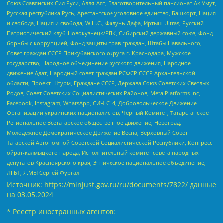
Союз Славянских Сил Руси, Алля-Аят, Благотворительный пансионат Ак Умут,
Русская республика Русь, Арестантское уголовное единство, Башкорт, Нация
и свобода, Нация и свобода, W.H.С., Фалунь Дафа, Иртыш Ultras, Русский
Патриотический клуб-Новокузнецк/РПК, Сибирский державный союз, Фонд
борьбы с коррупцией, Фонд защиты прав граждан, Штабы Навального,
Совет граждан СССР Прикубанского округа г. Краснодара, Мужское
государство, Народное объединение русского движения, Народное
движение Адат, Народный совет граждан РСФСР СССР Архангельской
области, Проект Штурм, Граждане СССР, Держава Союз Советских Светлых
Родов, Совет Советских Социалистических Районов, Meta Platforms Inc,
Facebook, Instagram, WhatsApp, СИЧ-С14, Добровольческое Движение
Организации украинских националистов, Черный Комитет, Татарстанское
Региональное Всетатарское общественное движение, Невоград,
Молодежное Демократическое Движение Весна, Верховный Совет
Татарской Автономной Советской Социалистической Республики, Конгресс
ойрат-калмыцкого народа, Исполнительный комитет совета народных
депутатов Красноярского края, Этническое национальное объединение,
ЛГБТ, Я.МЫ Сергей Фургал
Источник:
https://minjust.gov.ru/ru/documents/7822/
данные
на
03.05.2024
* Реестр иностранных агентов: