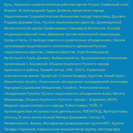
Буль, Национал-социалистическая рабочая партия России, Славянский союз,
Формат-18, Благородный Орден Дьявола, Армия воли народа,
Национальная Социалистическая Инициатива города Череповца, Духовно-
Родовая Держава Русь, Русское национальное единство, Древнерусской
Инглистической церкви Православных Староверов-Инглингов, Русский
общенациональный союз, Движение против нелегальной иммиграции,
Кровь и Честь, О свободе совести и о религиозных объединениях, Омская
организация общественного политического движения Русское
национальное единство, Северное Братство, Клуб Болельщиков
Футбольного Клуба Динамо, Файзрахманисты, Мусульманская религиозная
организация п. Боровский, Община Коренного Русского народа
Щелковского района, Правый сектор, УНА - УНСО, Украинская
повстанческая армия, Тризуб им. Степана Бандеры, Братство, Белый Крест,
Misanthropic division, Религиозное объединение последователей инглиизма,
Народная Социальная Инициатива, TulaSkins, Этнополитическое
объединение Русские, Русское национальное объединение Атака, Мечеть
Мирмамеда, Община Коренного Русского народа г. Астрахани, ВОЛЯ,
Меджлис крымскотатарского народа, Рубеж Севера, ТОЙС, О
противодействии экстремистской деятельности, РЕВТАТПОД, Артподготовка,
Штольц, В честь иконы Божией Матери Державная, Сектор 16,
Независимость, Фирма, Молодежная правозащитная группа МПГ, Курсом
Правды и Единения, Каракольская инициативная группа, Автоград Крю,