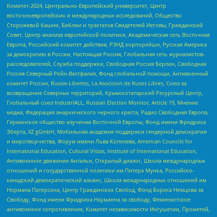
Комитет-2024, Центрально-Европейский университет, Центр
восточноевропейских и международных исследований, Общество
Сторожевой башни, Библии и трактатов Свидетелей Иеговы, Гражданский
Совет, Центр анализа европейской политики, Академическая сеть Восточная
Европа, Российский комитет действия, РЭНД корпорейшн, Русская Америка
за демократию в России, Настоящая Россия, Глобальная сеть журналистов-
расследователей, Служба поддержки, Свободная Россия Берлин, Свободная
Россия Северный Рейн-Вестфалия, Фонд глобальной помощи, Антивоенный
комитет России, Russie-Libertes, La Asocicion de Rusos Libres, Союз за
возвращение Северных территорий, Крымскотатарский Ресурсный Центр,
Глобальный союз IndustriALL, Russian Election Monitor, Article 19, Мнение
медиа, Федерация анархического черного креста, Радио Свободная Европа,
Германское общество изучения Восточной Европы, Фонд имени Фридриха
Эберта, XZ gGmbH, Мобильная академия поддержки гендерной демократии
и миротворчества, Форум имени Льва Копелева, American Councils for
International Education, Cultural Vistas, Institute of International Education,
Антивоенное движение Антальи, Открытый диалог, Школа международных
отношений и государственной политики им Питера Мунка, Российско-
канадский демократический альянс, Школа международных отношений им
Нормана Патерсона, Центр Гражданских Свобод, Фонд Бориса Немцова за
Свободу, Фонд имени Фридриха Науманна за свободу, Феминистское
антивоенное сопротивление, Комитет независимости Ингушетии, Прометей,