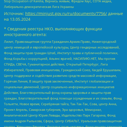
Stop Occupation of Karelia, Вернись живым, Фридом Хаус, СОТА медиа,
Либерально-демократическая Лига Украины
Источник:
https://minjust.gov.ru/ru/documents/7756/
данные
на
13.05.2024
* Сведения реестра НКО, выполняющих функции
иностранного агента:
Лилит, Правозащитная группа Гражданин.Армия.Право, Нижегородский
центр немецкой и европейской культуры, Центр гендерных исследований,
Фонд защиты прав граждан Штаб, Институт права и публичной политики,
Фонд борьбы с коррупцией, Альянс врачей, НАСИЛИЮ.НЕТ, Мы против
СПИДа, СВЕЧА, Гуманитарное действие, Открытый Петербург, Лига
Избирателей, Правовая инициатива, Гражданский Союз, Хасдей Ерушалаим,
Центр поддержки и содействия развитию средств массовой информации,
Горячая Линия, В защиту прав заключенных, Институт глобализации и
социальных движений, Центр социально-информационных инициатив
Действие, Благотворительный фонд охраны здоровья и защиты прав
граждан, Благотворительный фонд помощи осужденным и их семьям, Фонд
Тольятти, Новое время, Серебряная тайга, Так-Так-Так, Сова, центр Анна,
Проект Апрель, Самарская губерния, Эра здоровья, Мемориал,
Аналитический Центр Юрия Левады, Издательство Парк Гагарина, Фонд
имени Андрея Рылькова, Сфера, Центр СИБАЛЬТ, Уральская правозащитная
группа, Женщины Евразии, Институт прав человека, Фонд защиты гласности,