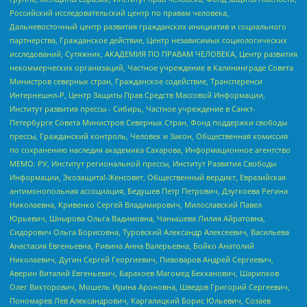
Российский исследовательский центр по правам человека,
Дальневосточный центр развития гражданских инициатив и социального
партнерства, Гражданское действие, Центр независимых социологических
исследований, Сутяжник, АКАДЕМИЯ ПО ПРАВАМ ЧЕЛОВЕКА, Центр развития
некоммерческих организаций, Частное учреждение в Калининграде Совета
Министров северных стран, Гражданское содействие, Трансперенси
Интернешнл-Р, Центр Защиты Прав Средств Массовой Информации,
Институт развития прессы - Сибирь, Частное учреждение в Санкт-
Петербурге Совета Министров Северных Стран, Фонд поддержки свободы
прессы, Гражданский контроль, Человек и Закон, Общественная комиссия
по сохранению наследия академика Сахарова, Информационное агентство
МЕМО. РУ, Институт региональной прессы, Институт Развития Свободы
Информации, Экозащита!-Женсовет, Общественный вердикт, Евразийская
антимонопольная ассоциация, Бедушев Петр Петрович, Дзугкоева Регина
Николаевна, Кривенко Сергей Владимирович, Милославский Павел
Юрьевич, Шнырова Ольга Вадимовна, Чанышева Лилия Айратовна,
Сидорович Ольга Борисовна, Туровский Александр Алексеевич, Васильева
Анастасия Евгеньевна, Ривина Анна Валерьевна, Бойко Анатолий
Николаевич, Дугин Сергей Георгиевич, Пивоваров Андрей Сергеевич,
Аверин Виталий Евгеньевич, Барахоев Магомед Бекханович, Шарипков
Олег Викторович, Мошель Ирина Ароновна, Шведов Григорий Сергеевич,
Пономарев Лев Александрович, Каргалицкий Борис Юльевич, Созаев