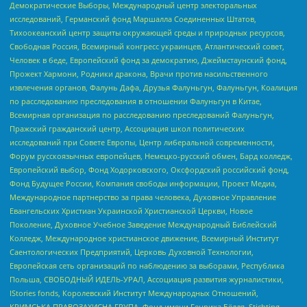
Демократические Выборы, Международный центр электоральных
исследований, Германский фонд Маршалла Соединенных Штатов,
Тихоокеанский центр защиты окружающей среды и природных ресурсов,
Свободная Россия, Всемирный конгресс украинцев, Атлантический совет,
Человек в беде, Европейский фонд за демократию, Джеймстаунский фонд,
Прожект Хармони, Родники дракона, Врачи против насильственного
извлечения органов, Фалунь Дафа, Друзья Фалуньгун, Фалуньгун, Коалиция
по расследованию преследования в отношении Фалуньгун в Китае,
Всемирная организация по расследованию преследований Фалуньгун,
Пражский гражданский центр, Ассоциация школ политических
исследований при Совете Европы, Центр либеральной современности,
Форум русскоязычных европейцев, Немецко-русский обмен, Бард колледж,
Европейский выбор, Фонд Ходорковского, Оксфордский российский фонд,
Фонд Будущее России, Компания свободы информации, Проект Медиа,
Международное партнерство за права человека, Духовное Управление
Евангельских Христиан Украинской Христианской Церкви, Новое
Поколение, Духовное Учебное Заведение Международный Библейский
Колледж, Международное христианское движение, Всемирный Институт
Саентологических Предприятий, Церковь Духовной Технологии,
Европейская сеть организаций по наблюдению за выборами, Республика
Польша, СВОБОДНЫЙ ИДЕЛЬ-УРАЛ, Ассоциация развития журналистики,
IStories fonds, Королевский Институт Международных Отношений,
КРИМСЬКА ПРАВОЗАХИСНА ГРУПА, Фонд имени Генриха Бёлля, Stichting