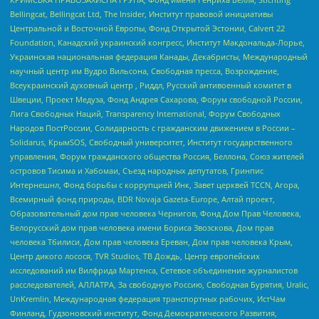
Bellingcat, Bellingcat Ltd, The Insider, Институт правовой инициативы
Центральной и Восточной Европы, Фонд Открытой Эстонии, Calvert 22
Foundation, Канадский украинский конгресс, Институт Макдональда-Лорье,
Украинская национальная федерация Канады, Декабристы, Международный
научный центр им Вудро Вильсона, Свободная пресса, Возрождение,
Всеукраинский духовный центр , Риддл, Русский антивоенный комитет в
Швеции, Проект Медуза, Фонд Андрея Сахарова, Форум свободной России,
Лига Свободных Наций, Transparеncy International, Форум Свободных
Народов ПостРоссии, Солидарность с гражданским движением в России –
Solidarus, КрымSOS, Свободный университет, Институт государственного
управления, Форум гражданского общества Россия, Беллона, Союз жителей
островов Тисима и Хабомаи, Съезд народных депутатов, Гринпис
Интернешнл, Фонд борьбы с коррупцией Инк, Завет церквей TCCN, Агора,
Всемирный фонд природы, BDR Novaja Gazeta-Europe, Алтай проект,
Образовательный дом прав человека Чернигов, Фонд Дом Прав Человека,
Белорусский дом прав человека имени Бориса Звозскова, Дом прав
человека Тбилиси, Дом прав человека Ереван, Дом прав человека Крым,
Центр дикого лосося, TVR Studios, ТВ Дождь, Центр европейских
исследований им Вилфрида Мартенса, Сетевое объединение журналистов
расследователей, АЛЛАТРА, За свободную Россию, Свободная Бурятия, Uralic,
UnKremlin, Международная федерация транспортных рабочих, ИстЧам
Финланд, Гудзоновский институт, Фонд Демократического Развития,