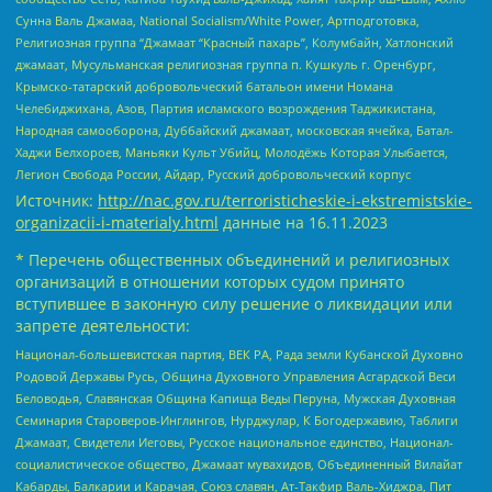
Сунна Валь Джамаа, National Socialism/White Power, Артподготовка,
Религиозная группа “Джамаат “Красный пахарь”, Колумбайн, Хатлонский
джамаат, Мусульманская религиозная группа п. Кушкуль г. Оренбург,
Крымско-татарский добровольческий батальон имени Номана
Челебиджихана, Азов, Партия исламского возрождения Таджикистана,
Народная самооборона, Дуббайский джамаат, московская ячейка, Батал-
Хаджи Белхороев, Маньяки Культ Убийц, Молодёжь Которая Улыбается,
Легион Свобода России, Айдар, Русский добровольческий корпус
Источник:
http://nac.gov.ru/terroristicheskie-i-ekstremistskie-
organizacii-i-materialy.html
данные на
16.11.2023
* Перечень общественных объединений и религиозных
организаций в отношении которых судом принято
вступившее в законную силу решение о ликвидации или
запрете деятельности:
Национал-большевистская партия, ВЕК РА, Рада земли Кубанской Духовно
Родовой Державы Русь, Община Духовного Управления Асгардской Веси
Беловодья, Славянская Община Капища Веды Перуна, Мужская Духовная
Семинария Староверов-Инглингов, Нурджулар, К Богодержавию, Таблиги
Джамаат, Свидетели Иеговы, Русское национальное единство, Национал-
социалистическое общество, Джамаат мувахидов, Объединенный Вилайат
Кабарды, Балкарии и Карачая, Союз славян, Ат-Такфир Валь-Хиджра, Пит