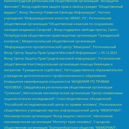
Калининградская региональная общественная организация "Экозащита!-Женсовет", Фонд содействия защите прав и свобод граждан "Общественный вердикт", Фонд "Институт Развития Свободы Информации", Частное учреждение "Информационное агентство МЕМО. РУ", Региональная общественная организация "Общественная комиссия по сохранению наследия академика Сахарова", Фонд поддержки свободы прессы, Санкт-Петербургская общественная правозащитная организация "Гражданский контроль", Межрегиональная общественная организация "Информационно-просветительский центр "Мемориал", Региональный Фонд "Центр Защиты Прав Средств Массовой Информации", с 05.12.2023 Фонд "Центр Защиты Прав Средств массовой информации", Региональная общественная благотворительная организация помощи беженцам и мигрантам "Гражданское содействие", Негосударственное образовательное учреждение дополнительного профессионального образования (повышение квалификации) специалистов "АКАДЕМИЯ ПО ПРАВАМ ЧЕЛОВЕКА", Свердловская региональная общественная организация "Сутяжник", Автономная некоммерческая организация "Центр независимых социологических исследований", Союз общественных объединений "Российский исследовательский центр по правам человека", Региональное общественное учреждение научно-информационный центр "МЕМОРИАЛ", Некоммерческая организация "Фонд защиты гласности", Автономная некоммерческая организация "Институт прав человека", Городская общественная организация "Екатеринбургское общество "МЕМОРИАЛ", Городская общественная организация "Рязанское историко-просветительское и правозащитное общество "Мемориал" (Рязанский Мемориал), Челябинский региональный орган общественной самодеятельности – женское общественное объединение "Женщины Евразии", Челябинский региональный орган общественной самодеятельности "Уральская правозащитная группа", Фонд содействия защите здоровья и социальной справедливости имени Андрея Рылькова, Автономная Некоммерческая Организация "Аналитический Центр Юрия Левады", Автономная некоммерческая организация социальной поддержки населения "Проект Апрель", Региональная общественная организация помощи женщинам и детям, находящимся в кризисной ситуации "Информационно-методический центр "Анна", Фонд содействия развитию массовых коммуникаций и правовому просвещению "Так-так-Так", Фонд содействия устойчивому развитию "Серебряная тайга", Свердловский региональный общественный фонд социальных проектов "Новое время", "Idel.Реалии", Кавказ.Реалии, Крым.Реалии, Телеканал Настоящее Время, Татаро-башкирская служба Радио Свобода (Azatliq Radiosi), Радио Свободная Европа/Радио Свобода (PCE/PC), "Сибирь.Реалии", "Фактограф", Благотворительный фонд помощи осужденным и их семьям, Автономная некоммерческая организация "Институт глобализации и социальных движений", Фонд "В защиту прав заключенных", Частное учреждение "Центр поддержки и содействия развитию средств массовой информации", Пензенский региональный общественный благотворительный фонд "Гражданский союз", "Север.Реалии", Некоммерческая организация Фонд "Правовая инициатива", Общество с ограниченной ответственностью "Радио Свободная Европа/Радио Свобода", Чешское информационное агентство "MEDIUM-ORIENT", Красноярская региональная общественная организация "Мы против СПИДа", Камалягин Денис Николаевич, Маркелов Сергей Евгеньевич, Пономарев Лев Александрович, Савицкая Людмила Алексеевна, Автономная некоммерческая организация "Центр по работе с проблемой насилия "НАСИЛИЮ.НЕТ", Межрегиональный профессиональный союз работников здравоохранения "Альянс врачей", Юридическое лицо, зарегистрированное в Латвийской Республике, SIA "Medusa Project" (регистрационный номер 40103797863, дата регистрации 10.06.2014), Некоммерческая организация "Фонд по борьбе с коррупцией", Автономная некоммерческая организация "Институт права и публичной политики", Баданин Роман Сергеевич, Гликин Максим Александрович, Железнова Мария Михайловна, Лукьянова Юлия Сергеевна, Маетная Елизавета Витальевна, Маняхин Петр Борисович, Чуракова Ольга Владимировна, Ярош Юлия Петровна, Юридическое лицо "The Insider SIA", зарегистрированное в Риге, Латвийская Республика (дата регистрации 26.06.2015), являющееся администратором доменного имени интернет-издания "The Insider SIA", https://theins.ru, Постернак Алексей Евгеньевич, Рубин Михаил Аркадьевич, Анин Роман Александрович, Юридическое лицо Istories fonds, зарегистрированное в Латвийской Республике (регистрационный номер 50008295751, дата регистрации 24.02.2020), Великовский Дмитрий Александрович, Долинина Ирина Николаевна, Мароховская Алеся Алексеевна, Шлейнов Роман Юрьевич, Шмагун Олеся Валентиновна, Общество с ограниченной ответственностью "Альтаир 2021", Общество с ограниченной ответственностью "Вега 2021", Общество с ограниченной ответственностью "Главный редактор 2021", Общество с ограниченной ответственностью "Ромашки монолит", Важенков Артем Валерьевич, Ивановская областная общественная организация "Центр гендерных исследований", Гурман Юрий Альбертович, Медиапроект "ОВД-Инфо", Егоров Владимир Владимирович, Жилинский Владимир Александрович, Общество с ограниченной ответственностью "ЗП", Иванова София Юрьевна, Карезина Инна Павловна, Кильтау Екатерина Викторовна, Петров Алексей Викторович, Пискунов Сергей Евгеньевич, Смирнов Сергей Сергеевич, Тихонов Михаил Сергеевич, Общество с ограниченной ответственностью "ЖУРНАЛИСТ-ИНОСТРАННЫЙ АГЕНТ", Арапова Галина Юрьевна, Вольтская Татьяна Анатольевна, Американская компания "Mason G.E.S. Anonymous Foundation" (США), являющаяся владельцем интернет-издания https://mnews.world/, Компания "Stichting Bellingcat", зарегистрированная в Нидерландах (дата регистрации 11.07.2018), Захаров Андрей Вячеславович, Клепиковская Екатерина Дмитриевна, Общество с ограниченной ответственностью "МЕМО", Перл Роман Александрович, Симонов Евгений Алексеевич, Соловьева Елена Анатольевна, Сотников Даниил Владимирович, Сурначева Елизавета Дмитриевна, Автономная некоммерческая организация по защите прав человека и информированию населения "Якутия – Наше Мнение", Общество с ограниченной ответственностью "Москоу диджитал медиа", с 26.01.2023 Общество с ограниченной ответственностью "Чайка Белые сады", Ветошкина Валерия Валерьевна, Заговора Максим Александрович, Межрегиональное общественное движение "Российская ЛГБТ - сеть", Оленичев Максим Владимирович, Павлов Иван Юрьевич, Скворцова Елена Сергеевна, Общество с ограниченной ответственностью "Как бы инагент", Кочетков Игорь Викторович, Общество с ограниченной ответственностью "Честные выборы", Еланчик Олег Александрович, Общество с ограниченной ответственностью "Нобелевский призыв", Гималова Регина Эмилевна, Григорьев Андрей Валерьевич, Григорьева Алина Александровна, Ассоциация по содействию защите прав призывников, альтернативнослужащих и военнослужащих "Правозащитная группа "Гражданин.Армия.Право", Хисамова Регина Фаритовна, Автономная некоммерческая организация по реализации социально-правовых программ "Лилит", Дальневосточное общественное движение "Маяк", Санкт-Петербургская ЛГБТ-инициативная группа "Выход", Инициативная группа ЛГБТ+ "Реверс", Алексеев Андрей Викторович, Бекбулатова Таисия Львовна, Беляев Иван Михайлович, Владыкина Елена Сергеевна, Гельман Марат Александрович, Никульшина Вероника Юрьевна, Толоконникова Надежда Андреевна, Шендерович Виктор Анатольевич, Общество с ограниченной ответственностью "Данное сообщение", Общество с ограниченной ответственностью Издательский дом "Новая глава", Айнбиндер Александра Александровна, Московский комьюнити-центр для ЛГБТ+инициатив, Благотворительный фонд развития филантропии, Deutsche Welle (Германия, Kurt-Schumacher-Strasse 3, 53113 Bonn), Борзунова Мария Михайловна, Воробьев Виктор Викторович, Голубева Анна Львовна, Константинова Алла Михайловна, Малкова Ирина Владимировна, Мурадов Мурад Абдулгалимович, Осетинская Елизавета Николаевна, Понасенков Евгений Николаевич, Ганапольский Матвей Юрьевич, Киселев Евгений Алексеевич, Борухович Ирина Григорьевна, Дремин Иван Тимофеевич, Дубровский Дмитрий Викторович, Красноярская региональная общественная организация поддержки и развития альтернативных образовательных технологий и межкультурных коммуникаций "ИНТЕРРА", Маяковская Екатерина Алексеевна, Фейгин Марк Захарович, Филимонов Андрей Викторович, Дзугкоева Регина Николаевна, Доброхотов Роман Александрович, Дудь Юрий Александрович, Елкин Сергей Владимирович, Кругликов Кирилл Игоревич, Сабунаева Мария Леонидовна, Семенов Алексей Владимирович, Шаинян Карен Багратович, Шульман Екатерина Михайловна, Асафьев Артур Валерьевич, Вахштайн Виктор Семенович, Венедиктов Алексей Алексеевич, Лушникова Екатерина Евгеньевна, Волков Леонид Михайлович, Невзоров Александр Глебович, Пархоменко Сергей Борисович, Сироткин Ярослав Николаевич, Кара-Мурза Владимир Владимирович, Баранова Наталья Владимировна, Гозман Леонид Яковлевич, Кагарлицкий Борис Юльевич, Климарев Михаил Валерьевич, Милов Владимир Станиславович, Автономная некоммерческая организация Краснодарский центр современного искусства "Типография", Моргенштерн Алишер Тагирович, Соболь Любовь Эдуардовна, Общество с ограниченной ответственностью "ЛИЗА НОРМ", Каспаров Гарри Кимович, Ходорковский Михаил Борисович, Общество с ограниченной ответственностью "Апрельские тезисы", Данилович Ирина Брониславовна, Кашин Олег Владимирович, Петров Николай Владимирович, Пивоваров Алексей Владимирович, Соколов Михаил Владимирович, Цветкова Юлия Владимировна, Чичваркин Евгений Александрович, Комитет против пыток/Команда против пыток, Общество с ограниченной ответственностью "Первый научный", Общество с ограниченной ответственностью "Вертолет и ко", Белоцерковская Вероника Борисовна, Кац Максим Евгеньевич, Лазарева Татьяна Юрьевна, Шаведдинов Руслан Табризович, Яшин Илья Валерьевич, Общество с ограниченной ответственностью "Иноагент ААВ", Алешковский Дмитрий Петрович, Альбац Евгения Марковна, Быков Дмитрий Львович, Галямина Юлия Евгеньевна, Лойко Сергей Леонидович, Мартынов Кирилл Константинович, Медведев Сергей Александрович, Крашенинников Федор Геннадиевич, Гордеева Катерина Вл