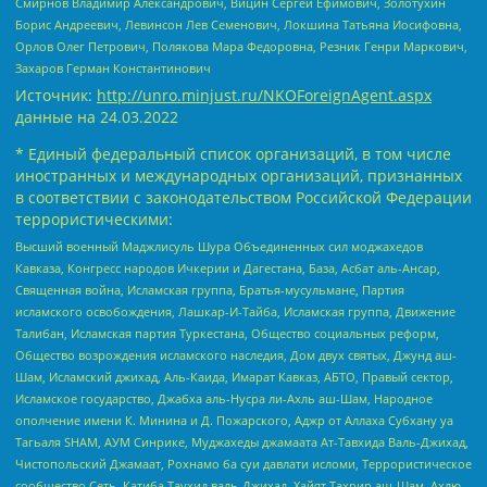
Смирнов Владимир Александрович, Вицин Сергей Ефимович, Золотухин
Борис Андреевич, Левинсон Лев Семенович, Локшина Татьяна Иосифовна,
Орлов Олег Петрович, Полякова Мара Федоровна, Резник Генри Маркович,
Захаров Герман Константинович
Источник:
http://unro.minjust.ru/NKOForeignAgent.aspx
данные на
24.03.2022
* Единый федеральный список организаций, в том числе
иностранных и международных организаций, признанных
в соответствии с законодательством Российской Федерации
террористическими:
Высший военный Маджлисуль Шура Объединенных сил моджахедов
Кавказа, Конгресс народов Ичкерии и Дагестана, База, Асбат аль-Ансар,
Священная война, Исламская группа, Братья-мусульмане, Партия
исламского освобождения, Лашкар-И-Тайба, Исламская группа, Движение
Талибан, Исламская партия Туркестана, Общество социальных реформ,
Общество возрождения исламского наследия, Дом двух святых, Джунд аш-
Шам, Исламский джихад, Аль-Каида, Имарат Кавказ, АБТО, Правый сектор,
Исламское государство, Джабха аль-Нусра ли-Ахль аш-Шам, Народное
ополчение имени К. Минина и Д. Пожарского, Аджр от Аллаха Субхану уа
Тагьаля SHAM, АУМ Синрике, Муджахеды джамаата Ат-Тавхида Валь-Джихад,
Чистопольский Джамаат, Рохнамо ба суи давлати исломи, Террористическое
сообщество Сеть, Катиба Таухид валь-Джихад, Хайят Тахрир аш-Шам, Ахлю