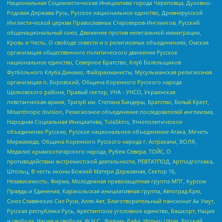
Национальная Социалистическая Инициатива города Череповца, Духовно-
Родовая Держава Русь, Русское национальное единство, Древнерусской
Инглистической церкви Православных Староверов-Инглингов, Русский
общенациональный союз, Движение против нелегальной иммиграции,
Кровь и Честь, О свободе совести и о религиозных объединениях, Омская
организация общественного политического движения Русское
национальное единство, Северное Братство, Клуб Болельщиков
Футбольного Клуба Динамо, Файзрахманисты, Мусульманская религиозная
организация п. Боровский, Община Коренного Русского народа
Щелковского района, Правый сектор, УНА - УНСО, Украинская
повстанческая армия, Тризуб им. Степана Бандеры, Братство, Белый Крест,
Misanthropic division, Религиозное объединение последователей инглиизма,
Народная Социальная Инициатива, TulaSkins, Этнополитическое
объединение Русские, Русское национальное объединение Атака, Мечеть
Мирмамеда, Община Коренного Русского народа г. Астрахани, ВОЛЯ,
Меджлис крымскотатарского народа, Рубеж Севера, ТОЙС, О
противодействии экстремистской деятельности, РЕВТАТПОД, Артподготовка,
Штольц, В честь иконы Божией Матери Державная, Сектор 16,
Независимость, Фирма, Молодежная правозащитная группа МПГ, Курсом
Правды и Единения, Каракольская инициативная группа, Автоград Крю,
Союз Славянских Сил Руси, Алля-Аят, Благотворительный пансионат Ак Умут,
Русская республика Русь, Арестантское уголовное единство, Башкорт, Нация
и свобода, Нация и свобода, W.H.С., Фалунь Дафа, Иртыш Ultras, Русский