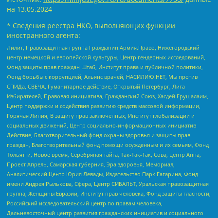
на
13.05.2024
* Сведения реестра НКО, выполняющих функции
иностранного агента:
Лилит, Правозащитная группа Гражданин.Армия.Право, Нижегородский
центр немецкой и европейской культуры, Центр гендерных исследований,
Фонд защиты прав граждан Штаб, Институт права и публичной политики,
Фонд борьбы с коррупцией, Альянс врачей, НАСИЛИЮ.НЕТ, Мы против
СПИДа, СВЕЧА, Гуманитарное действие, Открытый Петербург, Лига
Избирателей, Правовая инициатива, Гражданский Союз, Хасдей Ерушалаим,
Центр поддержки и содействия развитию средств массовой информации,
Горячая Линия, В защиту прав заключенных, Институт глобализации и
социальных движений, Центр социально-информационных инициатив
Действие, Благотворительный фонд охраны здоровья и защиты прав
граждан, Благотворительный фонд помощи осужденным и их семьям, Фонд
Тольятти, Новое время, Серебряная тайга, Так-Так-Так, Сова, центр Анна,
Проект Апрель, Самарская губерния, Эра здоровья, Мемориал,
Аналитический Центр Юрия Левады, Издательство Парк Гагарина, Фонд
имени Андрея Рылькова, Сфера, Центр СИБАЛЬТ, Уральская правозащитная
группа, Женщины Евразии, Институт прав человека, Фонд защиты гласности,
Российский исследовательский центр по правам человека,
Дальневосточный центр развития гражданских инициатив и социального