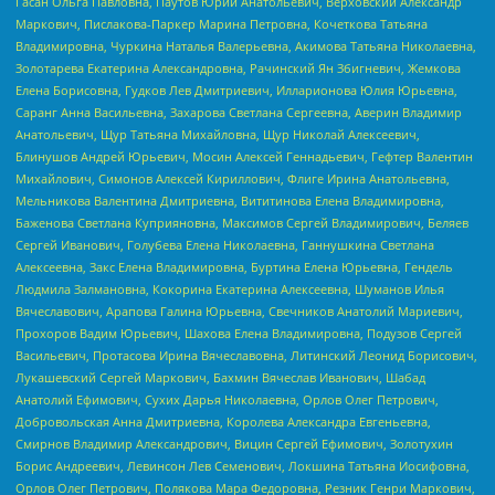
Гасан Ольга Павловна, Паутов Юрий Анатольевич, Верховский Александр
Маркович, Пислакова-Паркер Марина Петровна, Кочеткова Татьяна
Владимировна, Чуркина Наталья Валерьевна, Акимова Татьяна Николаевна,
Золотарева Екатерина Александровна, Рачинский Ян Збигневич, Жемкова
Елена Борисовна, Гудков Лев Дмитриевич, Илларионова Юлия Юрьевна,
Саранг Анна Васильевна, Захарова Светлана Сергеевна, Аверин Владимир
Анатольевич, Щур Татьяна Михайловна, Щур Николай Алексеевич,
Блинушов Андрей Юрьевич, Мосин Алексей Геннадьевич, Гефтер Валентин
Михайлович, Симонов Алексей Кириллович, Флиге Ирина Анатольевна,
Мельникова Валентина Дмитриевна, Вититинова Елена Владимировна,
Баженова Светлана Куприяновна, Максимов Сергей Владимирович, Беляев
Сергей Иванович, Голубева Елена Николаевна, Ганнушкина Светлана
Алексеевна, Закс Елена Владимировна, Буртина Елена Юрьевна, Гендель
Людмила Залмановна, Кокорина Екатерина Алексеевна, Шуманов Илья
Вячеславович, Арапова Галина Юрьевна, Свечников Анатолий Мариевич,
Прохоров Вадим Юрьевич, Шахова Елена Владимировна, Подузов Сергей
Васильевич, Протасова Ирина Вячеславовна, Литинский Леонид Борисович,
Лукашевский Сергей Маркович, Бахмин Вячеслав Иванович, Шабад
Анатолий Ефимович, Сухих Дарья Николаевна, Орлов Олег Петрович,
Добровольская Анна Дмитриевна, Королева Александра Евгеньевна,
Смирнов Владимир Александрович, Вицин Сергей Ефимович, Золотухин
Борис Андреевич, Левинсон Лев Семенович, Локшина Татьяна Иосифовна,
Орлов Олег Петрович, Полякова Мара Федоровна, Резник Генри Маркович,