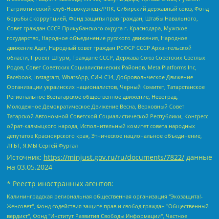
Патриотический клуб-Новокузнецк/РПК, Сибирский державный союз, Фонд
борьбы с коррупцией, Фонд защиты прав граждан, Штабы Навального,
Совет граждан СССР Прикубанского округа г. Краснодара, Мужское
государство, Народное объединение русского движения, Народное
движение Адат, Народный совет граждан РСФСР СССР Архангельской
области, Проект Штурм, Граждане СССР, Держава Союз Советских Светлых
Родов, Совет Советских Социалистических Районов, Meta Platforms Inc,
Facebook, Instagram, WhatsApp, СИЧ-С14, Добровольческое Движение
Организации украинских националистов, Черный Комитет, Татарстанское
Региональное Всетатарское общественное движение, Невоград,
Молодежное Демократическое Движение Весна, Верховный Совет
Татарской Автономной Советской Социалистической Республики, Конгресс
ойрат-калмыцкого народа, Исполнительный комитет совета народных
депутатов Красноярского края, Этническое национальное объединение,
ЛГБТ, Я.МЫ Сергей Фургал
Источник:
https://minjust.gov.ru/ru/documents/7822/
данные
на
03.05.2024
* Реестр иностранных агентов:
Калининградская региональная общественная организация "Экозащита!-Женсовет", Фонд содействия защите прав и свобод граждан "Общественный вердикт", Фонд "Институт Развития Свободы Информации", Частное учреждение "Информационное агентство МЕМО. РУ", Региональная общественная организация "Общественная комиссия по сохранению наследия академика Сахарова", Фонд поддержки свободы прессы, Санкт-Петербургская общественная правозащитная организация "Гражданский контроль", Межрегиональная общественная организация "Информационно-просветительский центр "Мемориал", Региональный Фонд "Центр Защиты Прав Средств Массовой Информации", с 05.12.2023 Фонд "Центр Защиты Прав Средств массовой информации", Региональная общественная благотворительная организация помощи беженцам и мигрантам "Гражданское содействие", Негосударственное образовательное учреждение дополнительного профессионального образования (повышение квалификации) специалистов "АКАДЕМИЯ ПО ПРАВАМ ЧЕЛОВЕКА", Свердловская региональная общественная организация "Сутяжник", Автономная некоммерческая организация "Центр независимых социологических исследований", Союз общественных объединений "Российский исследовательский центр по правам человека", Региональное общественное учреждение научно-информационный центр "МЕМОРИАЛ", Некоммерческая организация "Фонд защиты гласности", Автономная некоммерческая организация "Институт прав человека", Городская общественная организация "Екатеринбургское общество "МЕМОРИАЛ", Городская общественная организация "Рязанское историко-просветительское и правозащитное общество "Мемориал" (Рязанский Мемориал), Челябинский региональный орган общественной самодеятельности – женское общественное объединение "Женщины Евразии", Челябинский региональный орган общественной самодеятельности "Уральская правозащитная группа", Фонд содействия защите здоровья и социальной справедливости имени Андрея Рылькова, Автономная Некоммерческая Организация "Аналитический Центр Юрия Левады", Автономная некоммерческая организация социальной поддержки населения "Проект Апрель", Региональная общественная организация помощи женщинам и детям, находящимся в кризисной ситуации "Информационно-методический центр "Анна", Фонд содействия развитию массовых коммуникаций и правовому просвещению "Так-так-Так", Фонд содействия устойчивому развитию "Серебряная тайга", Свердловский региональный общественный фонд социальных проектов "Новое время", "Idel.Реалии", Кавказ.Реалии, Крым.Реалии, Телеканал Настоящее Время, Татаро-башкирская служба Радио Свобода (Azatliq Radiosi), Радио Свободная Европа/Радио Свобода (PCE/PC), "Сибирь.Реалии", "Фактограф", Благотворительный фонд помощи осужденным и их семьям, Автономная некоммерческая организация "Институт глобализации и социальных движений", Фонд "В защиту прав заключенных", Частное учреждение "Центр поддержки и содействия развитию средств массовой информации", Пензенский региональный общественный благотворительный фонд "Гражданский союз", "Север.Реалии", Некоммерческая организация Фонд "Правовая инициатива", Общество с ограниченной ответственностью "Радио Свободная Европа/Радио Свобода", Чешское информационное агентство "MEDIUM-ORIENT", Красноярская региональная общественная организация "Мы против СПИДа", Камалягин Денис Николаевич, Маркелов Сергей Евгеньевич, Пономарев Лев Александрович, Савицкая Людмила Алексеевна, Автономная некоммерческая организация "Центр по работе с проблемой насилия "НАСИЛИЮ.НЕТ", Межрегиональный профессиональный союз работников здравоохранения "Альянс врачей", Юридическое лицо, зарегистрированное в Латвийской Республике, SIA "Medusa Project" (регистрационный номер 40103797863, дата регистрации 10.06.2014), Некоммерческая организация "Фонд по борьбе с коррупцией", Автономная некоммерческая организация "Институт права и публичной политики", Баданин Роман Сергеевич, Гликин Максим Александрович, Железнова Мария Михайловна, Лукьянова Юлия Сергеевна, Маетная Елизавета Витальевна, Маняхин Петр Борисович, Чуракова Ольга Владимировна, Ярош Юлия Петровна, Юридическое лицо "The Insider SIA", зарегистрированное в Риге, Латвийская Республика (дата регистрации 26.06.2015), являющееся администратором доменного имени интернет-издания "The Insider SIA", https://theins.ru, Постернак Алексей Евгеньевич, Рубин Михаил Аркадьевич, Анин Роман Александрович, Юридическое лицо Istories fonds, зарегистрированное в Латвийской Республике (регистрационный номер 50008295751, дата регистрации 24.02.2020), Великовский Дмитрий Александрович, Долинина Ирина Николаевна, Мароховская Алеся Алексеевна, Шлейнов Роман Юрьевич, Шмагун Олеся Валентиновна, Общество с ограниченной ответственностью "Альтаир 2021", Общество с ограниченной ответственностью "Вега 2021", Общество с ограниченной ответственностью "Главный редактор 2021", Общество с ограниченной ответственностью "Ромашки монолит", Важенков Артем Валерьевич, Ивановская областная общественная организация "Центр гендерных исследований", Гурман Юрий Альбертович, Медиапроект "ОВД-Инфо", Егоров Владимир Владимирович, Жилинский Владимир Александрович, Общество с ограниченной ответственностью "ЗП", Иванова София Юрьевна, Карезина Инна Павловна, Кильтау Екатерина Викторовна, Петров Алексей Викторович, Пискунов Сергей Евгеньевич, Смирнов Сергей Сергеевич, Тихонов Михаил Сергеевич, Общество с ограниченной ответственностью "ЖУРНАЛИСТ-ИНОСТРАННЫЙ АГЕНТ", Арапова Галина Юрьевна, Вольтская Татьяна Анатольевна, Американская компания "Mason G.E.S. Anonymous Foundation" (США), являющаяся владельцем интернет-издания https://mnews.world/, Компания "Stichting Bellingcat", зарегистрированная в Нидерландах (дата регистрации 11.07.2018), Захаров Андрей Вячеславович, Клепиковская Екатерина Дмитриевна, Общество с ограниченной ответственностью "МЕМО", Перл Роман Александрович, Симонов Евгений Алексеевич, Соловьева Елена Анатольевна, Сотников Даниил Владимирович, Сурначева Елизавета Дмитриевна, Автономная некоммерческая организация по защите прав человека и информированию населения "Якутия – Наше Мнение", Общество с ограниченной ответственностью "Москоу диджитал медиа", с 26.01.2023 Общество с ограниченной ответственностью "Чайка Белые сады", Ветошкина Валерия Валерьевна, Заговора Максим Александрович, Межрегиональное общественное движение "Российская ЛГБТ - сеть", Оленичев Максим Владимирович, Павлов Иван Юрьевич, Скворцова Елена Сергеевна, Общество с ограниченной ответственностью "Как бы инагент", Кочетков Игорь Викторович, Общество с ограниченной ответственностью "Честные выборы", Еланчик Олег Александрович, Общество с ограниченной ответственностью "Нобелевский призыв", Гималова Регина Эмилевна, Григорьев Андрей Валерьевич, Григорьева Алина Александровна, Ассоциация по содействию защите прав призывников, альтернативнослужащих и военнослужащих "Правозащитная группа "Гражданин.Армия.Право", Хисамова Регина Фаритовна, Автономная некоммерческая организация по реализации социально-правовых программ "Лилит", Дальневосточное общественное движение "Маяк", Санкт-Петербургская ЛГБТ-инициативная группа "Выход", Инициативная группа ЛГБТ+ "Реверс", Алексеев Андрей Викторович, Бекбулатова Таисия Львовна, Беляев Иван Михайлович, Владыкина Елена Сергеевна, Гельман Марат Александрович, Никульшина Вероника Юрьевна, Толоконникова Надежда Андреевна, Шендерович Виктор Анатольевич, Общество с ограниченной ответственностью "Данное сообщение", Общество с ограниченной ответственностью Издательский дом "Новая глава", Айнбиндер Александра Александровна, Московский комьюнити-центр для ЛГБТ+инициатив, Благотворительный фонд развития филантропии, Deutsche Welle (Германия, Kurt-Schumacher-Strasse 3, 53113 Bonn), Борзунова Мария Михайловна, Воробьев Виктор Викторович, Голубева Анна Львовна, Константинова Алла Михайловна, Малкова Ирина Владимировна, Мурадов Мурад Абдулгалимович, Осетинская Елизавета Николаевна, Понасенков Евгений Николаевич, Ганапольский Матвей Юрьевич, Киселев Евгений Алексеевич, Борухович Ирина Григорьевна, Дремин Иван Тимофеевич, Дубровский Дмитрий Викторович, Красноярская региональная общественная организация поддержки и развития альтернативных образовательных технологий и межкультурных коммуникаций "ИНТЕРРА", Маяковская Екатерина Алексеевна, Фейгин Марк Захарович, Филимонов Андрей Викторович, Дзугкоева Регина Николаевна, Доброхотов Роман Александрович, Дудь Юрий Александрович, Елкин Сергей Владимирович, Кругликов Кирилл Игоревич, Сабунаева Мария Леонидовна, Семенов Алексей Владимирович, Шаинян Карен Багратович, Шульман Екатерина Михайловна, Асафьев Артур Валерьевич, Вахштайн Виктор Семенович, Венедиктов Алексей Алексеевич, Лушникова Екатерина Евгеньевна, Волков Леонид Михайлович, Невзоров Александр Глебович, Пархоменко Сергей Борисович, Сироткин Ярослав Николаевич, Кара-Мурза Владимир Владимирович, Баранова Наталья Владимировна, Гозман Леонид Яковлевич, Кагарлицкий Борис Юльевич, Климарев Михаил Валерьевич, Милов Владимир Станиславович, Автономная некоммерческая организация Краснодарский центр современного искусства "Типография", Моргенштерн Алишер Тагирович, Соболь Любовь Эдуардовна, Общество с ограниченной ответственностью "ЛИЗА НОРМ", Каспаров Гарри Кимович, Ходорковский Михаил Борисович, Общество с ограниченной ответственностью "Апрельские тезисы", Данилович Ирина Брониславовна, Кашин Олег Владимирович, Петров Николай Владимирович, Пивоваров Алексей Владимирович, Соколов Михаил Владимирович, Цветкова Юлия Владимировна, Чичваркин Евгений Александрович, Комитет против пыток/Команда против пыток, Общество с ограниченной ответственностью "Первый научный", Общество с ограниченной ответственностью "Вертолет и ко", Белоцерковская Вероника Борисовна, Кац Максим Евгеньевич, Лазарева Татьяна Юрьевна, Шаведдинов Руслан Табризович, Яшин Илья Валерьевич, Общество с ограниченной ответственностью "Иноагент ААВ", Алешковский Дмитрий Петрович, Альбац Евгения Марковна, Быков Дмитрий Львович, Галямина Юлия Евгеньевна, Лойко Сергей Леонидович, Мартынов Кирилл Константинович, Медведев Сергей Александрович, Крашенинников Федор Геннадиевич, Гордеева Катерина Вл