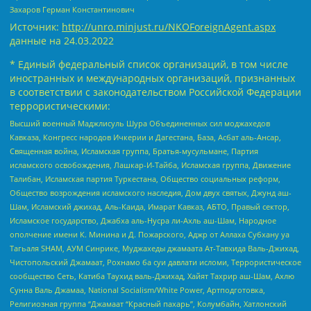
Захаров Герман Константинович
Источник:
http://unro.minjust.ru/NKOForeignAgent.aspx
данные на
24.03.2022
* Единый федеральный список организаций, в том числе
иностранных и международных организаций, признанных
в соответствии с законодательством Российской Федерации
террористическими:
Высший военный Маджлисуль Шура Объединенных сил моджахедов
Кавказа, Конгресс народов Ичкерии и Дагестана, База, Асбат аль-Ансар,
Священная война, Исламская группа, Братья-мусульмане, Партия
исламского освобождения, Лашкар-И-Тайба, Исламская группа, Движение
Талибан, Исламская партия Туркестана, Общество социальных реформ,
Общество возрождения исламского наследия, Дом двух святых, Джунд аш-
Шам, Исламский джихад, Аль-Каида, Имарат Кавказ, АБТО, Правый сектор,
Исламское государство, Джабха аль-Нусра ли-Ахль аш-Шам, Народное
ополчение имени К. Минина и Д. Пожарского, Аджр от Аллаха Субхану уа
Тагьаля SHAM, АУМ Синрике, Муджахеды джамаата Ат-Тавхида Валь-Джихад,
Чистопольский Джамаат, Рохнамо ба суи давлати исломи, Террористическое
сообщество Сеть, Катиба Таухид валь-Джихад, Хайят Тахрир аш-Шам, Ахлю
Сунна Валь Джамаа, National Socialism/White Power, Артподготовка,
Религиозная группа “Джамаат “Красный пахарь”, Колумбайн, Хатлонский