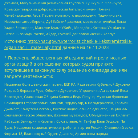
джамаат, Мусульманская религиозная группа п. Кушкуль г. Оренбург,
Крымско-татарский добровольческий батальон имени Номана
Челебиджихана, Азов, Партия исламского возрождения Таджикистана,
Народная самооборона, Дуббайский джамаат, московская ячейка, Батал-
Хаджи Белхороев, Маньяки Культ Убийц, Молодёжь Которая Улыбается,
Легион Свобода России, Айдар, Русский добровольческий корпус
Источник:
http://nac.gov.ru/terroristicheskie-i-ekstremistskie-
organizacii-i-materialy.html
данные на
16.11.2023
* Перечень общественных объединений и религиозных
организаций в отношении которых судом принято
вступившее в законную силу решение о ликвидации или
запрете деятельности:
Национал-большевистская партия, ВЕК РА, Рада земли Кубанской Духовно
Родовой Державы Русь, Община Духовного Управления Асгардской Веси
Беловодья, Славянская Община Капища Веды Перуна, Мужская Духовная
Семинария Староверов-Инглингов, Нурджулар, К Богодержавию, Таблиги
Джамаат, Свидетели Иеговы, Русское национальное единство, Национал-
социалистическое общество, Джамаат мувахидов, Объединенный Вилайат
Кабарды, Балкарии и Карачая, Союз славян, Ат-Такфир Валь-Хиджра, Пит
Буль, Национал-социалистическая рабочая партия России, Славянский союз,
Формат-18, Благородный Орден Дьявола, Армия воли народа,