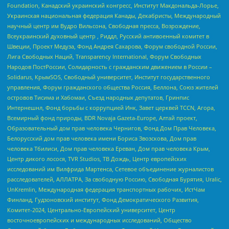
Foundation, Канадский украинский конгресс, Институт Макдональда-Лорье,
Украинская национальная федерация Канады, Декабристы, Международный
научный центр им Вудро Вильсона, Свободная пресса, Возрождение,
Всеукраинский духовный центр , Риддл, Русский антивоенный комитет в
Швеции, Проект Медуза, Фонд Андрея Сахарова, Форум свободной России,
Лига Свободных Наций, Transparеncy International, Форум Свободных
Народов ПостРоссии, Солидарность с гражданским движением в России –
Solidarus, КрымSOS, Свободный университет, Институт государственного
управления, Форум гражданского общества Россия, Беллона, Союз жителей
островов Тисима и Хабомаи, Съезд народных депутатов, Гринпис
Интернешнл, Фонд борьбы с коррупцией Инк, Завет церквей TCCN, Агора,
Всемирный фонд природы, BDR Novaja Gazeta-Europe, Алтай проект,
Образовательный дом прав человека Чернигов, Фонд Дом Прав Человека,
Белорусский дом прав человека имени Бориса Звозскова, Дом прав
человека Тбилиси, Дом прав человека Ереван, Дом прав человека Крым,
Центр дикого лосося, TVR Studios, ТВ Дождь, Центр европейских
исследований им Вилфрида Мартенса, Сетевое объединение журналистов
расследователей, АЛЛАТРА, За свободную Россию, Свободная Бурятия, Uralic,
UnKremlin, Международная федерация транспортных рабочих, ИстЧам
Финланд, Гудзоновский институт, Фонд Демократического Развития,
Комитет-2024, Центрально-Европейский университет, Центр
восточноевропейских и международных исследований, Общество