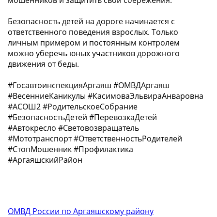
мошенников и защитить свои сбережения.
Безопасность детей на дороге начинается с
ответственного поведения взрослых. Только
личным примером и постоянным контролем
можно уберечь юных участников дорожного
движения от беды.
#ГосавтоинспекцияАргаяш #ОМВДАргаяш
#ВесенниеКаникулы #КасимоваЭльвираАнваровна
#АСОШ2 #РодительскоеСобрание
#БезопасностьДетей #ПеревозкаДетей
#Автокресло #Световозвращатель
#Мототранспорт #ОтветственностьРодителей
#СтопМошенник #Профилактика
#АргаяшскийРайон
ОМВД России по Аргаяшскому району