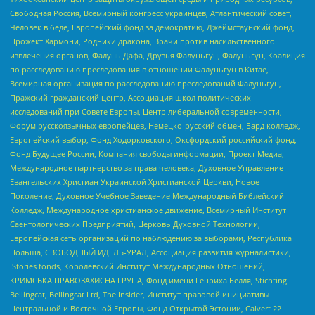
Свободная Россия, Всемирный конгресс украинцев, Атлантический совет,
Человек в беде, Европейский фонд за демократию, Джеймстаунский фонд,
Прожект Хармони, Родники дракона, Врачи против насильственного
извлечения органов, Фалунь Дафа, Друзья Фалуньгун, Фалуньгун, Коалиция
по расследованию преследования в отношении Фалуньгун в Китае,
Всемирная организация по расследованию преследований Фалуньгун,
Пражский гражданский центр, Ассоциация школ политических
исследований при Совете Европы, Центр либеральной современности,
Форум русскоязычных европейцев, Немецко-русский обмен, Бард колледж,
Европейский выбор, Фонд Ходорковского, Оксфордский российский фонд,
Фонд Будущее России, Компания свободы информации, Проект Медиа,
Международное партнерство за права человека, Духовное Управление
Евангельских Христиан Украинской Христианской Церкви, Новое
Поколение, Духовное Учебное Заведение Международный Библейский
Колледж, Международное христианское движение, Всемирный Институт
Саентологических Предприятий, Церковь Духовной Технологии,
Европейская сеть организаций по наблюдению за выборами, Республика
Польша, СВОБОДНЫЙ ИДЕЛЬ-УРАЛ, Ассоциация развития журналистики,
IStories fonds, Королевский Институт Международных Отношений,
КРИМСЬКА ПРАВОЗАХИСНА ГРУПА, Фонд имени Генриха Бёлля, Stichting
Bellingcat, Bellingcat Ltd, The Insider, Институт правовой инициативы
Центральной и Восточной Европы, Фонд Открытой Эстонии, Calvert 22