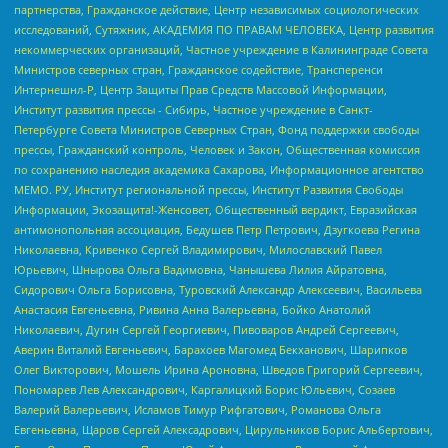
партнерства, Гражданское действие, Центр независимых социологических
исследований, Сутяжник, АКАДЕМИЯ ПО ПРАВАМ ЧЕЛОВЕКА, Центр развития
некоммерческих организаций, Частное учреждение в Калининграде Совета
Министров северных стран, Гражданское содействие, Трансперенси
Интернешнл-Р, Центр Защиты Прав Средств Массовой Информации,
Институт развития прессы - Сибирь, Частное учреждение в Санкт-
Петербурге Совета Министров Северных Стран, Фонд поддержки свободы
прессы, Гражданский контроль, Человек и Закон, Общественная комиссия
по сохранению наследия академика Сахарова, Информационное агентство
МЕМО. РУ, Институт региональной прессы, Институт Развития Свободы
Информации, Экозащита!-Женсовет, Общественный вердикт, Евразийская
антимонопольная ассоциация, Бедушев Петр Петрович, Дзугкоева Регина
Николаевна, Кривенко Сергей Владимирович, Милославский Павел
Юрьевич, Шнырова Ольга Вадимовна, Чанышева Лилия Айратовна,
Сидорович Ольга Борисовна, Туровский Александр Алексеевич, Васильева
Анастасия Евгеньевна, Ривина Анна Валерьевна, Бойко Анатолий
Николаевич, Дугин Сергей Георгиевич, Пивоваров Андрей Сергеевич,
Аверин Виталий Евгеньевич, Барахоев Магомед Бекханович, Шарипков
Олег Викторович, Мошель Ирина Ароновна, Шведов Григорий Сергеевич,
Пономарев Лев Александрович, Каргалицкий Борис Юльевич, Созаев
Валерий Валерьевич, Исламов Тимур Рифгатович, Романова Ольга
Евгеньевна, Щаров Сергей Алексадрович, Цирульников Борис Альбертович,