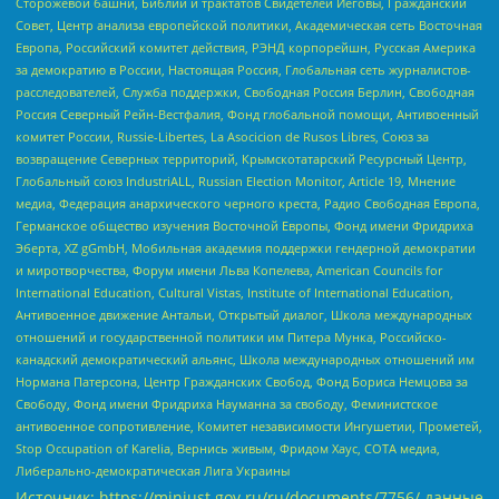
Сторожевой башни, Библии и трактатов Свидетелей Иеговы, Гражданский
Совет, Центр анализа европейской политики, Академическая сеть Восточная
Европа, Российский комитет действия, РЭНД корпорейшн, Русская Америка
за демократию в России, Настоящая Россия, Глобальная сеть журналистов-
расследователей, Служба поддержки, Свободная Россия Берлин, Свободная
Россия Северный Рейн-Вестфалия, Фонд глобальной помощи, Антивоенный
комитет России, Russie-Libertes, La Asocicion de Rusos Libres, Союз за
возвращение Северных территорий, Крымскотатарский Ресурсный Центр,
Глобальный союз IndustriALL, Russian Election Monitor, Article 19, Мнение
медиа, Федерация анархического черного креста, Радио Свободная Европа,
Германское общество изучения Восточной Европы, Фонд имени Фридриха
Эберта, XZ gGmbH, Мобильная академия поддержки гендерной демократии
и миротворчества, Форум имени Льва Копелева, American Councils for
International Education, Cultural Vistas, Institute of International Education,
Антивоенное движение Антальи, Открытый диалог, Школа международных
отношений и государственной политики им Питера Мунка, Российско-
канадский демократический альянс, Школа международных отношений им
Нормана Патерсона, Центр Гражданских Свобод, Фонд Бориса Немцова за
Свободу, Фонд имени Фридриха Науманна за свободу, Феминистское
антивоенное сопротивление, Комитет независимости Ингушетии, Прометей,
Stop Occupation of Karelia, Вернись живым, Фридом Хаус, СОТА медиа,
Либерально-демократическая Лига Украины
Источник:
https://minjust.gov.ru/ru/documents/7756/
данные