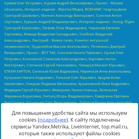
Для повышения удобства сайта мы используем
cookies (
подробнее
). К сайту подключены
сервисы Yandex.Metrika, LiveInternet, top.mail.ru,
Источник:
https://minjust.gov.ru/uploaded/files/reestr-
которые также используют файлы cookies
inostrannyih-agentov-22-03-2024.pdf
данные на
22.03.2024