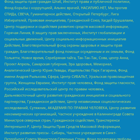
Фонд защиты прав граждан Штаб, Институт права и публичной политики,
Фонд борьбы с коррупцией, Альянс врачей, НАСИЛИЮ.НЕТ, Мы против
СПИДа, СВЕЧА, Гуманитарное действие, Открытый Петербург, Лига
Избирателей, Правовая инициатива, Гражданский Союз, Хасдей Ерушалаим,
Центр поддержки и содействия развитию средств массовой информации,
Горячая Линия, В защиту прав заключенных, Институт глобализации и
социальных движений, Центр социально-информационных инициатив
Действие, Благотворительный фонд охраны здоровья и защиты прав
граждан, Благотворительный фонд помощи осужденным и их семьям, Фонд
Тольятти, Новое время, Серебряная тайга, Так-Так-Так, Сова, центр Анна,
Проект Апрель, Самарская губерния, Эра здоровья, Мемориал,
Аналитический Центр Юрия Левады, Издательство Парк Гагарина, Фонд
имени Андрея Рылькова, Сфера, Центр СИБАЛЬТ, Уральская правозащитная
группа, Женщины Евразии, Институт прав человека, Фонд защиты гласности,
Российский исследовательский центр по правам человека,
Дальневосточный центр развития гражданских инициатив и социального
партнерства, Гражданское действие, Центр независимых социологических
исследований, Сутяжник, АКАДЕМИЯ ПО ПРАВАМ ЧЕЛОВЕКА, Центр развития
некоммерческих организаций, Частное учреждение в Калининграде Совета
Министров северных стран, Гражданское содействие, Трансперенси
Интернешнл-Р, Центр Защиты Прав Средств Массовой Информации,
Институт развития прессы - Сибирь, Частное учреждение в Санкт-
Петербурге Совета Министров Северных Стран, Фонд поддержки свободы