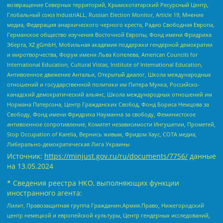
возвращение Северных территорий, Крымскотатарский Ресурсный Центр,
Глобальный союз IndustriALL, Russian Election Monitor, Article 19, Мнение
медиа, Федерация анархического черного креста, Радио Свободная Европа,
Германское общество изучения Восточной Европы, Фонд имени Фридриха
Эберта, XZ gGmbH, Мобильная академия поддержки гендерной демократии
и миротворчества, Форум имени Льва Копелева, American Councils for
International Education, Cultural Vistas, Institute of International Education,
Антивоенное движение Антальи, Открытый диалог, Школа международных
отношений и государственной политики им Питера Мунка, Российско-
канадский демократический альянс, Школа международных отношений им
Нормана Патерсона, Центр Гражданских Свобод, Фонд Бориса Немцова за
Свободу, Фонд имени Фридриха Науманна за свободу, Феминистское
антивоенное сопротивление, Комитет независимости Ингушетии, Прометей,
Stop Occupation of Karelia, Вернись живым, Фридом Хаус, СОТА медиа,
Либерально-демократическая Лига Украины
Источник:
https://minjust.gov.ru/ru/documents/7756/
данные
на
13.05.2024
* Сведения реестра НКО, выполняющих функции
иностранного агента:
Лилит, Правозащитная группа Гражданин.Армия.Право, Нижегородский
центр немецкой и европейской культуры, Центр гендерных исследований,