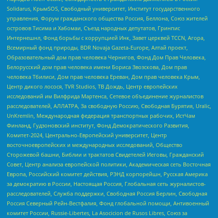
Solidarus, КрымSOS, Свободный университет, Институт государственного
управления, Форум гражданского общества Россия, Беллона, Союз жителей
островов Тисима и Хабомаи, Съезд народных депутатов, Гринпис
Интернешнл, Фонд борьбы с коррупцией Инк, Завет церквей TCCN, Агора,
Всемирный фонд природы, BDR Novaja Gazeta-Europe, Алтай проект,
Образовательный дом прав человека Чернигов, Фонд Дом Прав Человека,
Белорусский дом прав человека имени Бориса Звозскова, Дом прав
человека Тбилиси, Дом прав человека Ереван, Дом прав человека Крым,
Центр дикого лосося, TVR Studios, ТВ Дождь, Центр европейских
исследований им Вилфрида Мартенса, Сетевое объединение журналистов
расследователей, АЛЛАТРА, За свободную Россию, Свободная Бурятия, Uralic,
UnKremlin, Международная федерация транспортных рабочих, ИстЧам
Финланд, Гудзоновский институт, Фонд Демократического Развития,
Комитет-2024, Центрально-Европейский университет, Центр
восточноевропейских и международных исследований, Общество
Сторожевой башни, Библии и трактатов Свидетелей Иеговы, Гражданский
Совет, Центр анализа европейской политики, Академическая сеть Восточная
Европа, Российский комитет действия, РЭНД корпорейшн, Русская Америка
за демократию в России, Настоящая Россия, Глобальная сеть журналистов-
расследователей, Служба поддержки, Свободная Россия Берлин, Свободная
Россия Северный Рейн-Вестфалия, Фонд глобальной помощи, Антивоенный
комитет России, Russie-Libertes, La Asocicion de Rusos Libres, Союз за