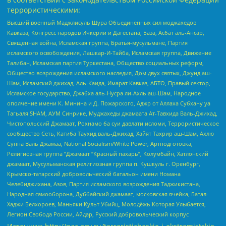
террористическими:
Высший военный Маджлисуль Шура Объединенных сил моджахедов
Кавказа, Конгресс народов Ичкерии и Дагестана, База, Асбат аль-Ансар,
Священная война, Исламская группа, Братья-мусульмане, Партия
исламского освобождения, Лашкар-И-Тайба, Исламская группа, Движение
Талибан, Исламская партия Туркестана, Общество социальных реформ,
Общество возрождения исламского наследия, Дом двух святых, Джунд аш-
Шам, Исламский джихад, Аль-Каида, Имарат Кавказ, АБТО, Правый сектор,
Исламское государство, Джабха аль-Нусра ли-Ахль аш-Шам, Народное
ополчение имени К. Минина и Д. Пожарского, Аджр от Аллаха Субхану уа
Тагьаля SHAM, АУМ Синрике, Муджахеды джамаата Ат-Тавхида Валь-Джихад,
Чистопольский Джамаат, Рохнамо ба суи давлати исломи, Террористическое
сообщество Сеть, Катиба Таухид валь-Джихад, Хайят Тахрир аш-Шам, Ахлю
Сунна Валь Джамаа, National Socialism/White Power, Артподготовка,
Религиозная группа “Джамаат “Красный пахарь”, Колумбайн, Хатлонский
джамаат, Мусульманская религиозная группа п. Кушкуль г. Оренбург,
Крымско-татарский добровольческий батальон имени Номана
Челебиджихана, Азов, Партия исламского возрождения Таджикистана,
Народная самооборона, Дуббайский джамаат, московская ячейка, Батал-
Хаджи Белхороев, Маньяки Культ Убийц, Молодёжь Которая Улыбается,
Легион Свобода России, Айдар, Русский добровольческий корпус