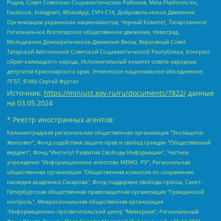
Родов, Совет Советских Социалистических Районов, Meta Platforms Inc,
Facebook, Instagram, WhatsApp, СИЧ-С14, Добровольческое Движение
Организации украинских националистов, Черный Комитет, Татарстанское
Региональное Всетатарское общественное движение, Невоград,
Молодежное Демократическое Движение Весна, Верховный Совет
Татарской Автономной Советской Социалистической Республики, Конгресс
ойрат-калмыцкого народа, Исполнительный комитет совета народных
депутатов Красноярского края, Этническое национальное объединение,
ЛГБТ, Я.МЫ Сергей Фургал
Источник:
https://minjust.gov.ru/ru/documents/7822/
данные
на
03.05.2024
* Реестр иностранных агентов:
Калининградская региональная общественная организация "Экозащита!-Женсовет", Фонд содействия защите прав и свобод граждан "Общественный вердикт", Фонд "Институт Развития Свободы Информации", Частное учреждение "Информационное агентство МЕМО. РУ", Региональная общественная организация "Общественная комиссия по сохранению наследия академика Сахарова", Фонд поддержки свободы прессы, Санкт-Петербургская общественная правозащитная организация "Гражданский контроль", Межрегиональная общественная организация "Информационно-просветительский центр "Мемориал", Региональный Фонд "Центр Защиты Прав Средств Массовой Информации", с 05.12.2023 Фонд "Центр Защиты Прав Средств массовой информации", Региональная общественная благотворительная организация помощи беженцам и мигрантам "Гражданское содействие", Негосударственное образовательное учреждение дополнительного профессионального образования (повышение квалификации) специалистов "АКАДЕМИЯ ПО ПРАВАМ ЧЕЛОВЕКА", Свердловская региональная общественная организация "Сутяжник", Автономная некоммерческая организация "Центр независимых социологических исследований", Союз общественных объединений "Российский исследовательский центр по правам человека", Региональное общественное учреждение научно-информационный центр "МЕМОРИАЛ", Некоммерческая организация "Фонд защиты гласности", Автономная некоммерческая организация "Институт прав человека", Городская общественная организация "Екатеринбургское общество "МЕМОРИАЛ", Городская общественная организация "Рязанское историко-просветительское и правозащитное общество "Мемориал" (Рязанский Мемориал), Челябинский региональный орган общественной самодеятельности – женское общественное объединение "Женщины Евразии", Челябинский региональный орган общественной самодеятельности "Уральская правозащитная группа", Фонд содействия защите здоровья и социальной справедливости имени Андрея Рылькова, Автономная Некоммерческая Организация "Аналитический Центр Юрия Левады", Автономная некоммерческая организация социальной поддержки населения "Проект Апрель", Региональная общественная организация помощи женщинам и детям, находящимся в кризисной ситуации "Информационно-методический центр "Анна", Фонд содействия развитию массовых коммуникаций и правовому просвещению "Так-так-Так", Фонд содействия устойчивому развитию "Серебряная тайга", Свердловский региональный общественный фонд социальных проектов "Новое время", "Idel.Реалии", Кавказ.Реалии, Крым.Реалии, Телеканал Настоящее Время, Татаро-башкирская служба Радио Свобода (Azatliq Radiosi), Радио Свободная Европа/Радио Свобода (PCE/PC), "Сибирь.Реалии", "Фактограф", Благотворительный фонд помощи осужденным и их семьям, Автономная некоммерческая организация "Институт глобализации и социальных движений", Фонд "В защиту прав заключенных", Частное учреждение "Центр поддержки и содействия развитию средств массовой информации", Пензенский региональный общественный благотворительный фонд "Гражданский союз", "Север.Реалии", Некоммерческая организация Фонд "Правовая инициатива", Общество с ограниченной ответственностью "Радио Свободная Европа/Радио Свобода", Чешское информационное агентство "MEDIUM-ORIENT", Красноярская региональная общественная организация "Мы против СПИДа", Камалягин Денис Николаевич, Маркелов Сергей Евгеньевич, Пономарев Лев Александрович, Савицкая Людмила Алексеевна, Автономная некоммерческая организация "Центр по работе с проблемой насилия "НАСИЛИЮ.НЕТ", Межрегиональный профессиональный союз работников здравоохранения "Альянс врачей", Юридическое лицо, зарегистрированное в Латвийской Республике, SIA "Medusa Project" (регистрационный номер 40103797863, дата регистрации 10.06.2014), Некоммерческая организация "Фонд по борьбе с коррупцией", Автономная некоммерческая организация "Институт права и публичной политики", Баданин Роман Сергеевич, Гликин Максим Александрович, Железнова Мария Михайловна, Лукьянова Юлия Сергеевна, Маетная Елизавета Витальевна, Маняхин Петр Борисович, Чуракова Ольга Владимировна, Ярош Юлия Петровна, Юридическое лицо "The Insider SIA", зарегистрированное в Риге, Латвийская Республика (дата регистрации 26.06.2015), являющееся администратором доменного имени интернет-издания "The Insider SIA", https://theins.ru, Постернак Алексей Евгеньевич, Рубин Михаил Аркадьевич, Анин Роман Александрович, Юридическое лицо Istories fonds, зарегистрированное в Латвийской Республике (регистрационный номер 50008295751, дата регистрации 24.02.2020), Великовский Дмитрий Александрович, Долинина Ирина Николаевна, Мароховская Алеся Алексеевна, Шлейнов Роман Юрьевич, Шмагун Олеся Валентиновна, Общество с ограниченной ответственностью "Альтаир 2021", Общество с ограниченной ответственностью "Вега 2021", Общество с ограниченной ответственностью "Главный редактор 2021", Общество с ограниченной ответственностью "Ромашки монолит", Важенков Артем Валерьевич, Ивановская областная общественная организация "Центр гендерных исследований", Гурман Юрий Альбертович, Медиапроект "ОВД-Инфо", Егоров Владимир Владимирович, Жилинский Владимир Александрович, Общество с ограниченной ответственностью "ЗП", Иванова София Юрьевна, Карезина Инна Павловна, Кильтау Екатерина Викторовна, Петров Алексей Викторович, Пискунов Сергей Евгеньевич, Смирнов Сергей Сергеевич, Тихонов Михаил Сергеевич, Общество с ограниченной ответственностью "ЖУРНАЛИСТ-ИНОСТРАННЫЙ АГЕНТ", Арапова Галина Юрьевна, Вольтская Татьяна Анатольевна, Американская компания "Mason G.E.S. Anonymous Foundation" (США), являющаяся владельцем интернет-издания https://mnews.world/, Компания "Stichting Bellingcat", зарегистрированная в Нидерландах (дата регистрации 11.07.2018), Захаров Андрей Вячеславович, Клепиковская Екатерина Дмитриевна, Общество с ограниченной ответственностью "МЕМО", Перл Роман Александрович, Симонов Евгений Алексеевич, Соловьева Елена Анатольевна, Сотников Даниил Владимирович, Сурначева Елизавета Дмитриевна, Автономная некоммерческая организация по защите прав человека и информированию населения "Якутия – Наше Мнение", Общество с ограниченной ответственностью "Москоу диджитал медиа", с 26.01.2023 Общество с ограниченной ответственностью "Чайка Белые сады", Ветошкина Валерия Валерьевна, Заговора Максим Александрович, Межрегиональное общественное движение "Российская ЛГБТ - сеть", Оленичев Максим Владимирович, Павлов Иван Юрьевич, Скворцова Елена Сергеевна, Общество с ограниченной ответственностью "Как бы инагент", Кочетков Игорь Викторович, Общество с ограниченной ответственностью "Честные выборы", Еланчик Олег Александрович, Общество с ограниченной ответственностью "Нобелевский призыв", Гималова Регина Эмилевна, Григорьев Андрей Валерьевич, Григорьева Алина Александровна, Ассоциация по содействию защите прав призывников, альтернативнослужащих и военнослужащих "Правозащитная группа "Гражданин.Армия.Право", Хисамова Регина Фаритовна, Автономная некоммерческая организация по реализации социально-правовых программ "Лилит", Дальневосточное общественное движение "Маяк", Санкт-Петербургская ЛГБТ-инициативная группа "Выход", Инициативная группа ЛГБТ+ "Реверс", Алексеев Андрей Викторович, Бекбулатова Таисия Львовна, Беляев Иван Михайлович, Владыкина Елена Сергеевна, Гельман Марат Александрович, Никульшина Вероника Юрьевна, Толоконникова Надежда Андреевна, Шендерович Виктор Анатольевич, Общество с ограниченной ответственностью "Данное сообщение", Общество с ограниченной ответственностью Издательский дом "Новая глава", Айнбиндер Александра Александровна, Московский комьюнити-центр для ЛГБТ+инициатив, Благотворительный фонд развития филантропии, Deutsche Welle (Германия, Kurt-Schumacher-Strasse 3, 53113 Bonn), Борзунова Мария Михайловна, Воробьев Виктор Викторович, Голубева Анна Львовна, Константинова Алла Михайловна, Малкова Ирина Владимировна, Мурадов Мурад Абдулгалимович, Осетинская Елизавета Николаевна, Понасенков Евгений Николаевич, Ганапольский Матвей Юрьевич, Киселев Евгений Алексеевич, Борухович Ирина Григорьевна, Дремин Иван Тимофеевич, Дубровский Дмитрий Викторович, Красноярская региональная общественная организация поддержки и развития альтернативных образовательных технологий и межкультурных коммуникаций "ИНТЕРРА", Маяковская Екатерина Алексеевна, Фейгин Марк Захарович, Филимонов Андрей Викторович, Дзугкоева Регина Николаевна, Доброхотов Роман Александрович, Дудь Юрий Александрович, Елкин Сергей Владимирович, Кругликов Кирилл Игоревич, Сабунаева Мария Леонидовна, Семенов Алексей Владимирович, Шаинян Карен Багратович, Шульман Екатерина Михайловна, Асафьев Артур Валерьевич, Вахштайн Виктор Семенович, Венедиктов Алексей Алексеевич, Лушникова Екатерина Евгеньевна, Волков Леонид Михайлович, Невзоров Александр Глебович, Пархоменко Сергей Борисович, Сироткин Ярослав Николаевич, Кара-Мурза Владимир Владимирович, Баранова Наталья Владимировна, Гозман Леонид Яковлевич, Кагарлицкий Борис Юльевич, Климарев Михаил Валерьевич, Милов Владимир Станиславович, Автономная некоммерческая организация Краснодарский центр современного искусства "Типография", Моргенштерн Алишер Тагирович, Соболь Любовь Эдуардовна, Общество с ограниченной ответственностью "ЛИЗА НОРМ", Каспаров Гарри Кимович, Ходорковский Михаил Борисович, Общество с ограниченной ответственностью "Апрельские тезисы", Данилович Ирина Брониславовна, Кашин Олег Владимирович, Петров Николай Владимирович, Пивоваров Алексей Владимирович, Соколов Михаил Владимирович, Цветкова Юлия Владимировна, Чичваркин Евгений Александрович, Комитет против пыток/Команда против пыток, Общество с ограниченной ответственностью "Первый научный", Общество с ограниченной ответственностью "Вертолет и ко", Белоцерковская Вероника Борисовна, Кац Максим Евгеньевич, Лазарева Татьяна Юрьевна, Шаведдинов Руслан Табризович, Яшин Илья Валерьевич, Общество с ограниченной ответственностью "Иноагент ААВ", Алешковский Дмитрий Петрович, Альбац Евгения Марковна, Быков Дмитрий Львович, Галямина Юлия Евгеньевна, Лойко Сергей Леонидович, Мартынов Кирилл Константинович, Медведев Сергей Александрович, Крашенинников Федор Геннадиевич, Гордеева Катерина Вл