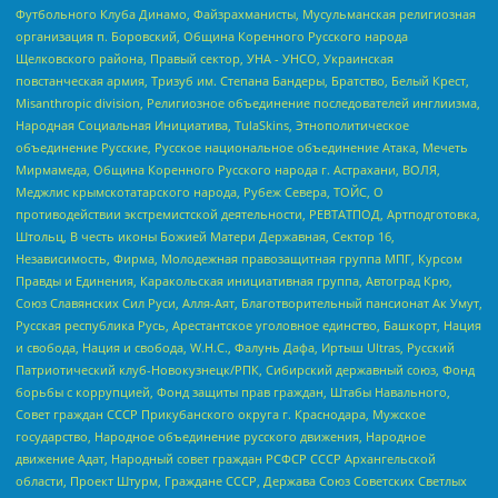
Футбольного Клуба Динамо, Файзрахманисты, Мусульманская религиозная
организация п. Боровский, Община Коренного Русского народа
Щелковского района, Правый сектор, УНА - УНСО, Украинская
повстанческая армия, Тризуб им. Степана Бандеры, Братство, Белый Крест,
Misanthropic division, Религиозное объединение последователей инглиизма,
Народная Социальная Инициатива, TulaSkins, Этнополитическое
объединение Русские, Русское национальное объединение Атака, Мечеть
Мирмамеда, Община Коренного Русского народа г. Астрахани, ВОЛЯ,
Меджлис крымскотатарского народа, Рубеж Севера, ТОЙС, О
противодействии экстремистской деятельности, РЕВТАТПОД, Артподготовка,
Штольц, В честь иконы Божией Матери Державная, Сектор 16,
Независимость, Фирма, Молодежная правозащитная группа МПГ, Курсом
Правды и Единения, Каракольская инициативная группа, Автоград Крю,
Союз Славянских Сил Руси, Алля-Аят, Благотворительный пансионат Ак Умут,
Русская республика Русь, Арестантское уголовное единство, Башкорт, Нация
и свобода, Нация и свобода, W.H.С., Фалунь Дафа, Иртыш Ultras, Русский
Патриотический клуб-Новокузнецк/РПК, Сибирский державный союз, Фонд
борьбы с коррупцией, Фонд защиты прав граждан, Штабы Навального,
Совет граждан СССР Прикубанского округа г. Краснодара, Мужское
государство, Народное объединение русского движения, Народное
движение Адат, Народный совет граждан РСФСР СССР Архангельской
области, Проект Штурм, Граждане СССР, Держава Союз Советских Светлых