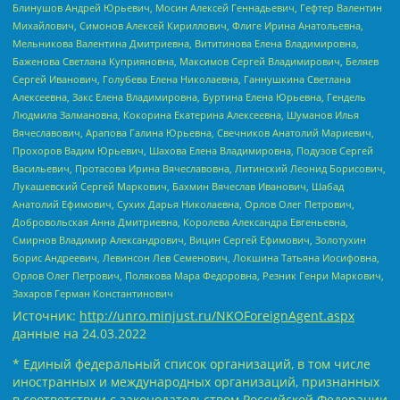
Блинушов Андрей Юрьевич, Мосин Алексей Геннадьевич, Гефтер Валентин
Михайлович, Симонов Алексей Кириллович, Флиге Ирина Анатольевна,
Мельникова Валентина Дмитриевна, Вититинова Елена Владимировна,
Баженова Светлана Куприяновна, Максимов Сергей Владимирович, Беляев
Сергей Иванович, Голубева Елена Николаевна, Ганнушкина Светлана
Алексеевна, Закс Елена Владимировна, Буртина Елена Юрьевна, Гендель
Людмила Залмановна, Кокорина Екатерина Алексеевна, Шуманов Илья
Вячеславович, Арапова Галина Юрьевна, Свечников Анатолий Мариевич,
Прохоров Вадим Юрьевич, Шахова Елена Владимировна, Подузов Сергей
Васильевич, Протасова Ирина Вячеславовна, Литинский Леонид Борисович,
Лукашевский Сергей Маркович, Бахмин Вячеслав Иванович, Шабад
Анатолий Ефимович, Сухих Дарья Николаевна, Орлов Олег Петрович,
Добровольская Анна Дмитриевна, Королева Александра Евгеньевна,
Смирнов Владимир Александрович, Вицин Сергей Ефимович, Золотухин
Борис Андреевич, Левинсон Лев Семенович, Локшина Татьяна Иосифовна,
Орлов Олег Петрович, Полякова Мара Федоровна, Резник Генри Маркович,
Захаров Герман Константинович
Источник:
http://unro.minjust.ru/NKOForeignAgent.aspx
данные на
24.03.2022
* Единый федеральный список организаций, в том числе
иностранных и международных организаций, признанных
в соответствии с законодательством Российской Федерации