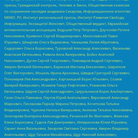
прессы, Гражданский контроль, Человек и Закон, Общественная комиссия
по сохранению наследия академика Сахарова, Информационное агентство
МЕМО. РУ, Институт региональной прессы, Институт Развития Свободы
Информации, Экозащита!-Женсовет, Общественный вердикт, Евразийская
антимонопольная ассоциация, Бедушев Петр Петрович, Дзугкоева Регина
Николаевна, Кривенко Сергей Владимирович, Милославский Павел
Юрьевич, Шнырова Ольга Вадимовна, Чанышева Лилия Айратовна,
Сидорович Ольга Борисовна, Туровский Александр Алексеевич, Васильева
Анастасия Евгеньевна, Ривина Анна Валерьевна, Бойко Анатолий
Николаевич, Дугин Сергей Георгиевич, Пивоваров Андрей Сергеевич,
Аверин Виталий Евгеньевич, Барахоев Магомед Бекханович, Шарипков
Олег Викторович, Мошель Ирина Ароновна, Шведов Григорий Сергеевич,
Пономарев Лев Александрович, Каргалицкий Борис Юльевич, Созаев
Валерий Валерьевич, Исламов Тимур Рифгатович, Романова Ольга
Евгеньевна, Щаров Сергей Алексадрович, Цирульников Борис Альбертович,
Гасан Ольга Павловна, Паутов Юрий Анатольевич, Верховский Александр
Маркович, Пислакова-Паркер Марина Петровна, Кочеткова Татьяна
Владимировна, Чуркина Наталья Валерьевна, Акимова Татьяна Николаевна,
Золотарева Екатерина Александровна, Рачинский Ян Збигневич, Жемкова
Елена Борисовна, Гудков Лев Дмитриевич, Илларионова Юлия Юрьевна,
Саранг Анна Васильевна, Захарова Светлана Сергеевна, Аверин Владимир
Анатольевич, Щур Татьяна Михайловна, Щур Николай Алексеевич,