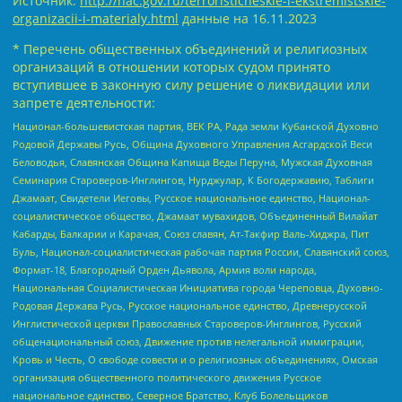
Источник:
http://nac.gov.ru/terroristicheskie-i-ekstremistskie-
organizacii-i-materialy.html
данные на
16.11.2023
* Перечень общественных объединений и религиозных
организаций в отношении которых судом принято
вступившее в законную силу решение о ликвидации или
запрете деятельности:
Национал-большевистская партия, ВЕК РА, Рада земли Кубанской Духовно
Родовой Державы Русь, Община Духовного Управления Асгардской Веси
Беловодья, Славянская Община Капища Веды Перуна, Мужская Духовная
Семинария Староверов-Инглингов, Нурджулар, К Богодержавию, Таблиги
Джамаат, Свидетели Иеговы, Русское национальное единство, Национал-
социалистическое общество, Джамаат мувахидов, Объединенный Вилайат
Кабарды, Балкарии и Карачая, Союз славян, Ат-Такфир Валь-Хиджра, Пит
Буль, Национал-социалистическая рабочая партия России, Славянский союз,
Формат-18, Благородный Орден Дьявола, Армия воли народа,
Национальная Социалистическая Инициатива города Череповца, Духовно-
Родовая Держава Русь, Русское национальное единство, Древнерусской
Инглистической церкви Православных Староверов-Инглингов, Русский
общенациональный союз, Движение против нелегальной иммиграции,
Кровь и Честь, О свободе совести и о религиозных объединениях, Омская
организация общественного политического движения Русское
национальное единство, Северное Братство, Клуб Болельщиков