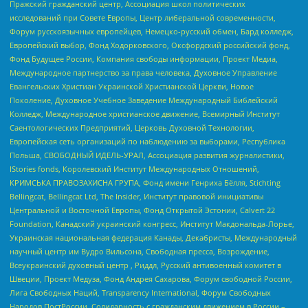
Пражский гражданский центр, Ассоциация школ политических
исследований при Совете Европы, Центр либеральной современности,
Форум русскоязычных европейцев, Немецко-русский обмен, Бард колледж,
Европейский выбор, Фонд Ходорковского, Оксфордский российский фонд,
Фонд Будущее России, Компания свободы информации, Проект Медиа,
Международное партнерство за права человека, Духовное Управление
Евангельских Христиан Украинской Христианской Церкви, Новое
Поколение, Духовное Учебное Заведение Международный Библейский
Колледж, Международное христианское движение, Всемирный Институт
Саентологических Предприятий, Церковь Духовной Технологии,
Европейская сеть организаций по наблюдению за выборами, Республика
Польша, СВОБОДНЫЙ ИДЕЛЬ-УРАЛ, Ассоциация развития журналистики,
IStories fonds, Королевский Институт Международных Отношений,
КРИМСЬКА ПРАВОЗАХИСНА ГРУПА, Фонд имени Генриха Бёлля, Stichting
Bellingcat, Bellingcat Ltd, The Insider, Институт правовой инициативы
Центральной и Восточной Европы, Фонд Открытой Эстонии, Calvert 22
Foundation, Канадский украинский конгресс, Институт Макдональда-Лорье,
Украинская национальная федерация Канады, Декабристы, Международный
научный центр им Вудро Вильсона, Свободная пресса, Возрождение,
Всеукраинский духовный центр , Риддл, Русский антивоенный комитет в
Швеции, Проект Медуза, Фонд Андрея Сахарова, Форум свободной России,
Лига Свободных Наций, Transparеncy International, Форум Свободных
Народов ПостРоссии, Солидарность с гражданским движением в России –