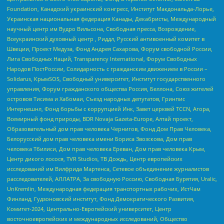
Foundation, Канадский украинский конгресс, Институт Макдональда-Лорье,
Украинская национальная федерация Канады, Декабристы, Международный
научный центр им Вудро Вильсона, Свободная пресса, Возрождение,
Всеукраинский духовный центр , Риддл, Русский антивоенный комитет в
Швеции, Проект Медуза, Фонд Андрея Сахарова, Форум свободной России,
Лига Свободных Наций, Transparеncy International, Форум Свободных
Народов ПостРоссии, Солидарность с гражданским движением в России –
Solidarus, КрымSOS, Свободный университет, Институт государственного
управления, Форум гражданского общества Россия, Беллона, Союз жителей
островов Тисима и Хабомаи, Съезд народных депутатов, Гринпис
Интернешнл, Фонд борьбы с коррупцией Инк, Завет церквей TCCN, Агора,
Всемирный фонд природы, BDR Novaja Gazeta-Europe, Алтай проект,
Образовательный дом прав человека Чернигов, Фонд Дом Прав Человека,
Белорусский дом прав человека имени Бориса Звозскова, Дом прав
человека Тбилиси, Дом прав человека Ереван, Дом прав человека Крым,
Центр дикого лосося, TVR Studios, ТВ Дождь, Центр европейских
исследований им Вилфрида Мартенса, Сетевое объединение журналистов
расследователей, АЛЛАТРА, За свободную Россию, Свободная Бурятия, Uralic,
UnKremlin, Международная федерация транспортных рабочих, ИстЧам
Финланд, Гудзоновский институт, Фонд Демократического Развития,
Комитет-2024, Центрально-Европейский университет, Центр
восточноевропейских и международных исследований, Общество