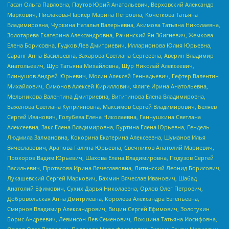
Гасан Ольга Павловна, Паутов Юрий Анатольевич, Верховский Александр
Маркович, Пислакова-Паркер Марина Петровна, Кочеткова Татьяна
Владимировна, Чуркина Наталья Валерьевна, Акимова Татьяна Николаевна,
Золотарева Екатерина Александровна, Рачинский Ян Збигневич, Жемкова
Елена Борисовна, Гудков Лев Дмитриевич, Илларионова Юлия Юрьевна,
Саранг Анна Васильевна, Захарова Светлана Сергеевна, Аверин Владимир
Анатольевич, Щур Татьяна Михайловна, Щур Николай Алексеевич,
Блинушов Андрей Юрьевич, Мосин Алексей Геннадьевич, Гефтер Валентин
Михайлович, Симонов Алексей Кириллович, Флиге Ирина Анатольевна,
Мельникова Валентина Дмитриевна, Вититинова Елена Владимировна,
Баженова Светлана Куприяновна, Максимов Сергей Владимирович, Беляев
Сергей Иванович, Голубева Елена Николаевна, Ганнушкина Светлана
Алексеевна, Закс Елена Владимировна, Буртина Елена Юрьевна, Гендель
Людмила Залмановна, Кокорина Екатерина Алексеевна, Шуманов Илья
Вячеславович, Арапова Галина Юрьевна, Свечников Анатолий Мариевич,
Прохоров Вадим Юрьевич, Шахова Елена Владимировна, Подузов Сергей
Васильевич, Протасова Ирина Вячеславовна, Литинский Леонид Борисович,
Лукашевский Сергей Маркович, Бахмин Вячеслав Иванович, Шабад
Анатолий Ефимович, Сухих Дарья Николаевна, Орлов Олег Петрович,
Добровольская Анна Дмитриевна, Королева Александра Евгеньевна,
Смирнов Владимир Александрович, Вицин Сергей Ефимович, Золотухин
Борис Андреевич, Левинсон Лев Семенович, Локшина Татьяна Иосифовна,