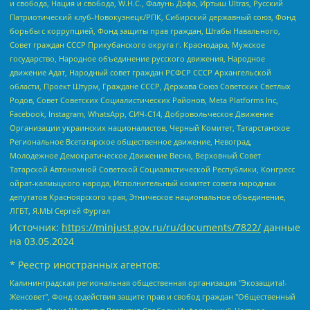
и свобода, Нация и свобода, W.H.С., Фалунь Дафа, Иртыш Ultras, Русский
Патриотический клуб-Новокузнецк/РПК, Сибирский державный союз, Фонд
борьбы с коррупцией, Фонд защиты прав граждан, Штабы Навального,
Совет граждан СССР Прикубанского округа г. Краснодара, Мужское
государство, Народное объединение русского движения, Народное
движение Адат, Народный совет граждан РСФСР СССР Архангельской
области, Проект Штурм, Граждане СССР, Держава Союз Советских Светлых
Родов, Совет Советских Социалистических Районов, Meta Platforms Inc,
Facebook, Instagram, WhatsApp, СИЧ-С14, Добровольческое Движение
Организации украинских националистов, Черный Комитет, Татарстанское
Региональное Всетатарское общественное движение, Невоград,
Молодежное Демократическое Движение Весна, Верховный Совет
Татарской Автономной Советской Социалистической Республики, Конгресс
ойрат-калмыцкого народа, Исполнительный комитет совета народных
депутатов Красноярского края, Этническое национальное объединение,
ЛГБТ, Я.МЫ Сергей Фургал
Источник:
https://minjust.gov.ru/ru/documents/7822/
данные
на
03.05.2024
* Реестр иностранных агентов:
Калининградская региональная общественная организация "Экозащита!-Женсовет", Фонд содействия защите прав и свобод граждан "Общественный вердикт", Фонд "Институт Развития Свободы Информации", Частное учреждение "Информационное агентство МЕМО. РУ", Региональная общественная организация "Общественная комиссия по сохранению наследия академика Сахарова", Фонд поддержки свободы прессы, Санкт-Петербургская общественная правозащитная организация "Гражданский контроль", Межрегиональная общественная организация "Информационно-просветительский центр "Мемориал", Региональный Фонд "Центр Защиты Прав Средств Массовой Информации", с 05.12.2023 Фонд "Центр Защиты Прав Средств массовой информации", Региональная общественная благотворительная организация помощи беженцам и мигрантам "Гражданское содействие", Негосударственное образовательное учреждение дополнительного профессионального образования (повышение квалификации) специалистов "АКАДЕМИЯ ПО ПРАВАМ ЧЕЛОВЕКА", Свердловская региональная общественная организация "Сутяжник", Автономная некоммерческая организация "Центр независимых социологических исследований", Союз общественных объединений "Российский исследовательский центр по правам человека", Региональное общественное учреждение научно-информационный центр "МЕМОРИАЛ", Некоммерческая организация "Фонд защиты гласности", Автономная некоммерческая организация "Институт прав человека", Городская общественная организация "Екатеринбургское общество "МЕМОРИАЛ", Городская общественная организация "Рязанское историко-просветительское и правозащитное общество "Мемориал" (Рязанский Мемориал), Челябинский региональный орган общественной самодеятельности – женское общественное объединение "Женщины Евразии", Челябинский региональный орган общественной самодеятельности "Уральская правозащитная группа", Фонд содействия защите здоровья и социальной справедливости имени Андрея Рылькова, Автономная Некоммерческая Организация "Аналитический Центр Юрия Левады", Автономная некоммерческая организация социальной поддержки населения "Проект Апрель", Региональная общественная организация помощи женщинам и детям, находящимся в кризисной ситуации "Информационно-методический центр "Анна", Фонд содействия развитию массовых коммуникаций и правовому просвещению "Так-так-Так", Фонд содействия устойчивому развитию "Серебряная тайга", Свердловский региональный общественный фонд социальных проектов "Новое время", "Idel.Реалии", Кавказ.Реалии, Крым.Реалии, Телеканал Настоящее Время, Татаро-башкирская служба Радио Свобода (Azatliq Radiosi), Радио Свободная Европа/Радио Свобода (PCE/PC), "Сибирь.Реалии", "Фактограф", Благотворительный фонд помощи осужденным и их семьям, Автономная некоммерческая организация "Институт глобализации и социальных движений", Фонд "В защиту прав заключенных", Частное учреждение "Центр поддержки и содействия развитию средств массовой информации", Пензенский региональный общественный благотворительный фонд "Гражданский союз", "Север.Реалии", Некоммерческая организация Фонд "Правовая инициатива", Общество с ограниченной ответственностью "Радио Свободная Европа/Радио Свобода", Чешское информационное агентство "MEDIUM-ORIENT", Красноярская региональная общественная организация "Мы против СПИДа", Камалягин Денис Николаевич, Маркелов Сергей Евгеньевич, Пономарев Лев Александрович, Савицкая Людмила Алексеевна, Автономная некоммерческая организация "Центр по работе с проблемой насилия "НАСИЛИЮ.НЕТ", Межрегиональный профессиональный союз работников здравоохранения "Альянс врачей", Юридическое лицо, зарегистрированное в Латвийской Республике, SIA "Medusa Project" (регистрационный номер 40103797863, дата регистрации 10.06.2014), Некоммерческая организация "Фонд по борьбе с коррупцией", Автономная некоммерческая организация "Институт права и публичной политики", Баданин Роман Сергеевич, Гликин Максим Александрович, Железнова Мария Михайловна, Лукьянова Юлия Сергеевна, Маетная Елизавета Витальевна, Маняхин Петр Борисович, Чуракова Ольга Владимировна, Ярош Юлия Петровна, Юридическое лицо "The Insider SIA", зарегистрированное в Риге, Латвийская Республика (дата регистрации 26.06.2015), являющееся администратором доменного имени интернет-издания "The Insider SIA", https://theins.ru, Постернак Алексей Евгеньевич, Рубин Михаил Аркадьевич, Анин Роман Александрович, Юридическое лицо Istories fonds, зарегистрированное в Латвийской Республике (регистрационный номер 50008295751, дата регистрации 24.02.2020), Великовский Дмитрий Александрович, Долинина Ирина Николаевна, Мароховская Алеся Алексеевна, Шлейнов Роман Юрьевич, Шмагун Олеся Валентиновна, Общество с ограниченной ответственностью "Альтаир 2021", Общество с ограниченной ответственностью "Вега 2021", Общество с ограниченной ответственностью "Главный редактор 2021", Общество с ограниченной ответственностью "Ромашки монолит", Важенков Артем Валерьевич, Ивановская областная общественная организация "Центр гендерных исследований", Гурман Юрий Альбертович, Медиапроект "ОВД-Инфо", Егоров Владимир Владимирович, Жилинский Владимир Александрович, Общество с ограниченной ответственностью "ЗП", Иванова София Юрьевна, Карезина Инна Павловна, Кильтау Екатерина Викторовна, Петров Алексей Викторович, Пискунов Сергей Евгеньевич, Смирнов Сергей Сергеевич, Тихонов Михаил Сергеевич, Общество с ограниченной ответственностью "ЖУРНАЛИСТ-ИНОСТРАННЫЙ АГЕНТ", Арапова Галина Юрьевна, Вольтская Татьяна Анатольевна, Американская компания "Mason G.E.S. Anonymous Foundation" (США), являющаяся владельцем интернет-издания https://mnews.world/, Компания "Stichting Bellingcat", зарегистрированная в Нидерландах (дата регистрации 11.07.2018), Захаров Андрей Вячеславович, Клепиковская Екатерина Дмитриевна, Общество с ограниченной ответственностью "МЕМО", Перл Роман Александрович, Симонов Евгений Алексеевич, Соловьева Елена Анатольевна, Сотников Даниил Владимирович, Сурначева Елизавета Дмитриевна, Автономная некоммерческая организация по защите прав человека и информированию населения "Якутия – Наше Мнение", Общество с ограниченной ответственностью "Москоу диджитал медиа", с 26.01.2023 Общество с ограниченной ответственностью "Чайка Белые сады", Ветошкина Валерия Валерьевна, Заговора Максим Александрович, Межрегиональное общественное движение "Российская ЛГБТ - сеть", Оленичев Максим Владимирович, Павлов Иван Юрьевич, Скворцова Елена Сергеевна, Общество с ограниченной ответственностью "Как бы инагент", Кочетков Игорь Викторович, Общество с ограниченной ответственностью "Честные выборы", Еланчик Олег Александрович, Общество с ограниченной ответственностью "Нобелевский призыв", Гималова Регина Эмилевна, Григорьев Андрей Валерьевич, Григорьева Алина Александровна, Ассоциация по содействию защите прав призывников, альтернативнослужащих и военнослужащих "Правозащитная группа "Гражданин.Армия.Право", Хисамова Регина Фаритовна, Автономная некоммерческая организация по реализации социально-правовых программ "Лилит", Дальневосточное общественное движение "Маяк", Санкт-Петербургская ЛГБТ-инициативная группа "Выход", Инициативная группа ЛГБТ+ "Реверс", Алексеев Андрей Викторович, Бекбулатова Таисия Львовна, Беляев Иван Михайлович, Владыкина Елена Сергеевна, Гельман Марат Александрович, Никульшина Вероника Юрьевна, Толоконникова Надежда Андреевна, Шендерович Виктор Анатольевич, Общество с ограниченной ответственностью "Данное сообщение", Общество с ограниченной ответственностью Издательский дом "Новая глава", Айнбиндер Александра Александровна, Московский комьюнити-центр для ЛГБТ+инициатив, Благотворительный фонд развития филантропии, Deutsche Welle (Германия, Kurt-Schumacher-Strasse 3, 53113 Bonn), Борзунова Мария Михайловна, Воробьев Виктор Викторович, Голубева Анна Львовна, Константинова Алла Михайловна, Малкова Ирина Владимировна, Мурадов Мурад Абдулгалимович, Осетинская Елизавета Николаевна, Понасенков Евгений Николаевич, Ганапольский Матвей Юрьевич, Киселев Евгений Алексеевич, Борухович Ирина Григорьевна, Дремин Иван Тимофеевич, Дубровский Дмитрий Викторович, Красноярская региональная общественная организация поддержки и развития альтернативных образовательных технологий и межкультурных коммуникаций "ИНТЕРРА", Маяковская Екатерина Алексеевна, Фейгин Марк Захарович, Филимонов Андрей Викторович, Дзугкоева Регина Николаевна, Доброхотов Роман Александрович, Дудь Юрий Александрович, Елкин Сергей Владимирович, Кругликов Кирилл Игоревич, Сабунаева Мария Леонидовна, Семенов Алексей Владимирович, Шаинян Карен Багратович, Шульман Екатерина Михайловна, Асафьев Артур Валерьевич, Вахштайн Виктор Семенович, Венедиктов Алексей Алексеевич, Лушникова Екатерина Евгеньевна, Волков Леонид Михайлович, Невзоров Александр Глебович, Пархоменко Сергей Борисович, Сироткин Ярослав Николаевич, Кара-Мурза Владимир Владимирович, Баранова Наталья Владимировна, Гозман Леонид Яковлевич, Кагарлицкий Борис Юльевич, Климарев Михаил Валерьевич, Милов Владимир Станиславович, Автономная некоммерческая организация Краснодарский центр современного искусства "Типография", Моргенштерн Алишер Тагирович, Соболь Любовь Эдуардовна, Общество с ограниченной ответственностью "ЛИЗА НОРМ", Каспаров Гарри Кимович, Ходорковский Михаил Борисович, Общество с ограниченной ответственностью "Апрельские тезисы", Данилович Ирина Брониславовна, Кашин Олег Владимирович, Петров Николай Владимирович, Пивоваров Алексей Владимирович, Соколов Михаил Владимирович, Цветкова Юлия Владимировна, Чичваркин Евгений Александрович, Комитет против пыток/Команда против пыток, Общество с ограниченной ответственностью "Первый научный", Общество с ограниченной ответственностью "Вертолет и ко", Белоцерковская Вероника Борисовна, Кац Максим Евгеньевич, Лазарева Татьяна Юрьевна, Шаведдинов Руслан Табризович, Яшин Илья Валерьевич, Общество с ограниченной ответственностью "Иноагент ААВ", Алешковский Дмитрий Петрович, Альбац Евгения Марковна, Быков Дмитрий Львович, Галямина Юлия Евгеньевна, Лойко Сергей Леонидович, Мартынов Кирилл Константинович, Медведев Сергей Александрович, Крашенинников Федор Геннадиевич, Гордеева Катерина Вл