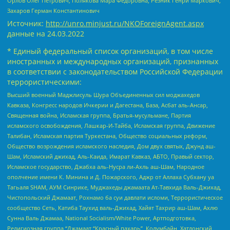
Орлов Олег Петрович, Полякова Мара Федоровна, Резник Генри Маркович,
Захаров Герман Константинович
Источник:
http://unro.minjust.ru/NKOForeignAgent.aspx
данные на
24.03.2022
* Единый федеральный список организаций, в том числе
иностранных и международных организаций, признанных
в соответствии с законодательством Российской Федерации
террористическими:
Высший военный Маджлисуль Шура Объединенных сил моджахедов
Кавказа, Конгресс народов Ичкерии и Дагестана, База, Асбат аль-Ансар,
Священная война, Исламская группа, Братья-мусульмане, Партия
исламского освобождения, Лашкар-И-Тайба, Исламская группа, Движение
Талибан, Исламская партия Туркестана, Общество социальных реформ,
Общество возрождения исламского наследия, Дом двух святых, Джунд аш-
Шам, Исламский джихад, Аль-Каида, Имарат Кавказ, АБТО, Правый сектор,
Исламское государство, Джабха аль-Нусра ли-Ахль аш-Шам, Народное
ополчение имени К. Минина и Д. Пожарского, Аджр от Аллаха Субхану уа
Тагьаля SHAM, АУМ Синрике, Муджахеды джамаата Ат-Тавхида Валь-Джихад,
Чистопольский Джамаат, Рохнамо ба суи давлати исломи, Террористическое
сообщество Сеть, Катиба Таухид валь-Джихад, Хайят Тахрир аш-Шам, Ахлю
Сунна Валь Джамаа, National Socialism/White Power, Артподготовка,
Религиозная группа “Джамаат “Красный пахарь”, Колумбайн, Хатлонский