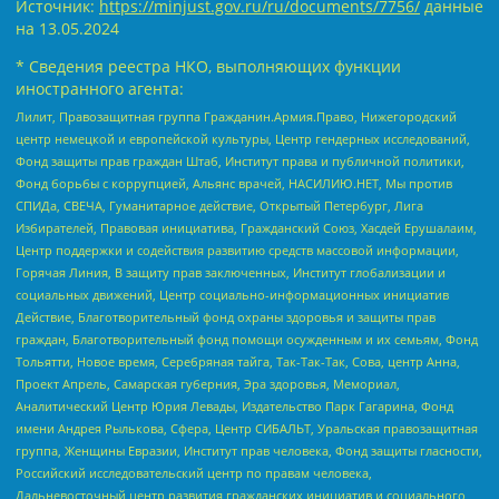
Источник:
https://minjust.gov.ru/ru/documents/7756/
данные
на
13.05.2024
* Сведения реестра НКО, выполняющих функции
иностранного агента:
Лилит, Правозащитная группа Гражданин.Армия.Право, Нижегородский
центр немецкой и европейской культуры, Центр гендерных исследований,
Фонд защиты прав граждан Штаб, Институт права и публичной политики,
Фонд борьбы с коррупцией, Альянс врачей, НАСИЛИЮ.НЕТ, Мы против
СПИДа, СВЕЧА, Гуманитарное действие, Открытый Петербург, Лига
Избирателей, Правовая инициатива, Гражданский Союз, Хасдей Ерушалаим,
Центр поддержки и содействия развитию средств массовой информации,
Горячая Линия, В защиту прав заключенных, Институт глобализации и
социальных движений, Центр социально-информационных инициатив
Действие, Благотворительный фонд охраны здоровья и защиты прав
граждан, Благотворительный фонд помощи осужденным и их семьям, Фонд
Тольятти, Новое время, Серебряная тайга, Так-Так-Так, Сова, центр Анна,
Проект Апрель, Самарская губерния, Эра здоровья, Мемориал,
Аналитический Центр Юрия Левады, Издательство Парк Гагарина, Фонд
имени Андрея Рылькова, Сфера, Центр СИБАЛЬТ, Уральская правозащитная
группа, Женщины Евразии, Институт прав человека, Фонд защиты гласности,
Российский исследовательский центр по правам человека,
Дальневосточный центр развития гражданских инициатив и социального