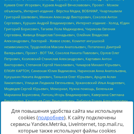
Для повышения удобства сайта мы используем
cookies (
подробнее
). К сайту подключены
сервисы Yandex.Metrika, LiveInternet, top.mail.ru,
Источник:
https://minjust.gov.ru/uploaded/files/reestr-
которые также используют файлы cookies
inostrannyih-agentov-22-03-2024.pdf
данные на
22.03.2024