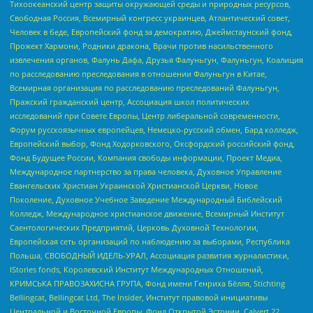
Тихоокеанский центр защиты окружающей среды и природных ресурсов,
Свободная Россия, Всемирный конгресс украинцев, Атлантический совет,
Человек в беде, Европейский фонд за демократию, Джеймстаунский фонд,
Прожект Хармони, Родники дракона, Врачи против насильственного
извлечения органов, Фалунь Дафа, Друзья Фалуньгун, Фалуньгун, Коалиция
по расследованию преследования в отношении Фалуньгун в Китае,
Всемирная организация по расследованию преследований Фалуньгун,
Пражский гражданский центр, Ассоциация школ политических
исследований при Совете Европы, Центр либеральной современности,
Форум русскоязычных европейцев, Немецко-русский обмен, Бард колледж,
Европейский выбор, Фонд Ходорковского, Оксфордский российский фонд,
Фонд Будущее России, Компания свободы информации, Проект Медиа,
Международное партнерство за права человека, Духовное Управление
Евангельских Христиан Украинской Христианской Церкви, Новое
Поколение, Духовное Учебное Заведение Международный Библейский
Колледж, Международное христианское движение, Всемирный Институт
Саентологических Предприятий, Церковь Духовной Технологии,
Европейская сеть организаций по наблюдению за выборами, Республика
Польша, СВОБОДНЫЙ ИДЕЛЬ-УРАЛ, Ассоциация развития журналистики,
IStories fonds, Королевский Институт Международных Отношений,
КРИМСЬКА ПРАВОЗАХИСНА ГРУПА, Фонд имени Генриха Бёлля, Stichting
Bellingcat, Bellingcat Ltd, The Insider, Институт правовой инициативы
Центральной и Восточной Европы, Фонд Открытой Эстонии, Calvert 22