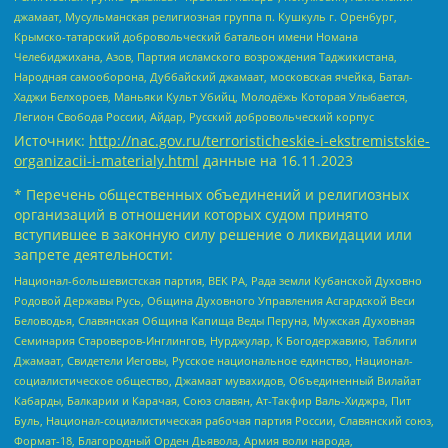
джамаат, Мусульманская религиозная группа п. Кушкуль г. Оренбург,
Крымско-татарский добровольческий батальон имени Номана
Челебиджихана, Азов, Партия исламского возрождения Таджикистана,
Народная самооборона, Дуббайский джамаат, московская ячейка, Батал-
Хаджи Белхороев, Маньяки Культ Убийц, Молодёжь Которая Улыбается,
Легион Свобода России, Айдар, Русский добровольческий корпус
Источник:
http://nac.gov.ru/terroristicheskie-i-ekstremistskie-
organizacii-i-materialy.html
данные на
16.11.2023
* Перечень общественных объединений и религиозных
организаций в отношении которых судом принято
вступившее в законную силу решение о ликвидации или
запрете деятельности:
Национал-большевистская партия, ВЕК РА, Рада земли Кубанской Духовно
Родовой Державы Русь, Община Духовного Управления Асгардской Веси
Беловодья, Славянская Община Капища Веды Перуна, Мужская Духовная
Семинария Староверов-Инглингов, Нурджулар, К Богодержавию, Таблиги
Джамаат, Свидетели Иеговы, Русское национальное единство, Национал-
социалистическое общество, Джамаат мувахидов, Объединенный Вилайат
Кабарды, Балкарии и Карачая, Союз славян, Ат-Такфир Валь-Хиджра, Пит
Буль, Национал-социалистическая рабочая партия России, Славянский союз,
Формат-18, Благородный Орден Дьявола, Армия воли народа,