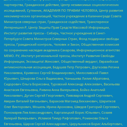
партнерства, Гражданское действие, Центр независимых социологических
исследований, Сутяжник, АКАДЕМИЯ ПО ПРАВАМ ЧЕЛОВЕКА, Центр развития
некоммерческих организаций, Частное учреждение в Калининграде Совета
Министров северных стран, Гражданское содействие, Трансперенси
Интернешнл-Р, Центр Защиты Прав Средств Массовой Информации,
Институт развития прессы - Сибирь, Частное учреждение в Санкт-
Петербурге Совета Министров Северных Стран, Фонд поддержки свободы
прессы, Гражданский контроль, Человек и Закон, Общественная комиссия
по сохранению наследия академика Сахарова, Информационное агентство
МЕМО. РУ, Институт региональной прессы, Институт Развития Свободы
Информации, Экозащита!-Женсовет, Общественный вердикт, Евразийская
антимонопольная ассоциация, Бедушев Петр Петрович, Дзугкоева Регина
Николаевна, Кривенко Сергей Владимирович, Милославский Павел
Юрьевич, Шнырова Ольга Вадимовна, Чанышева Лилия Айратовна,
Сидорович Ольга Борисовна, Туровский Александр Алексеевич, Васильева
Анастасия Евгеньевна, Ривина Анна Валерьевна, Бойко Анатолий
Николаевич, Дугин Сергей Георгиевич, Пивоваров Андрей Сергеевич,
Аверин Виталий Евгеньевич, Барахоев Магомед Бекханович, Шарипков
Олег Викторович, Мошель Ирина Ароновна, Шведов Григорий Сергеевич,
Пономарев Лев Александрович, Каргалицкий Борис Юльевич, Созаев
Валерий Валерьевич, Исламов Тимур Рифгатович, Романова Ольга
Евгеньевна, Щаров Сергей Алексадрович, Цирульников Борис Альбертович,