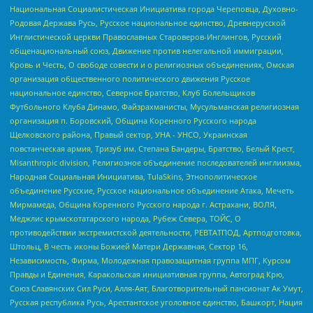
Национальная Социалистическая Инициатива города Череповца, Духовно-
Родовая Держава Русь, Русское национальное единство, Древнерусской
Инглистической церкви Православных Староверов-Инглингов, Русский
общенациональный союз, Движение против нелегальной иммиграции,
Кровь и Честь, О свободе совести и о религиозных объединениях, Омская
организация общественного политического движения Русское
национальное единство, Северное Братство, Клуб Болельщиков
Футбольного Клуба Динамо, Файзрахманисты, Мусульманская религиозная
организация п. Боровский, Община Коренного Русского народа
Щелковского района, Правый сектор, УНА - УНСО, Украинская
повстанческая армия, Тризуб им. Степана Бандеры, Братство, Белый Крест,
Misanthropic division, Религиозное объединение последователей инглиизма,
Народная Социальная Инициатива, TulaSkins, Этнополитическое
объединение Русские, Русское национальное объединение Атака, Мечеть
Мирмамеда, Община Коренного Русского народа г. Астрахани, ВОЛЯ,
Меджлис крымскотатарского народа, Рубеж Севера, ТОЙС, О
противодействии экстремистской деятельности, РЕВТАТПОД, Артподготовка,
Штольц, В честь иконы Божией Матери Державная, Сектор 16,
Независимость, Фирма, Молодежная правозащитная группа МПГ, Курсом
Правды и Единения, Каракольская инициативная группа, Автоград Крю,
Союз Славянских Сил Руси, Алля-Аят, Благотворительный пансионат Ак Умут,
Русская республика Русь, Арестантское уголовное единство, Башкорт, Нация