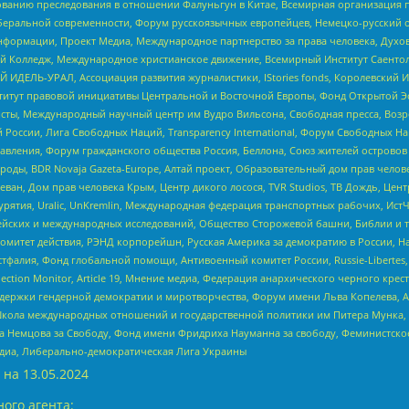
дованию преследования в отношении Фалуньгун в Китае, Всемирная организация 
беральной современности, Форум русскоязычных европейцев, Немецко-русский о
формации, Проект Медиа, Международное партнерство за права человека, Духов
 Колледж, Международное христианское движение, Всемирный Институт Саентол
 ИДЕЛЬ-УРАЛ, Ассоциация развития журналистики, IStories fonds, Королевск
r, Институт правовой инициативы Центральной и Восточной Европы, Фонд Открытой Э
ты, Международный научный центр им Вудро Вильсона, Свободная пресса, Возро
России, Лига Свободных Наций, Transparеncy International, Форум Свободных Н
правления, Форум гражданского общества Россия, Беллона, Союз жителей острово
роды, BDR Novaja Gazeta-Europe, Алтай проект, Образовательный дом прав челов
еван, Дом прав человека Крым, Центр дикого лосося, TVR Studios, ТВ Дождь, Це
урятия, Uralic, UnKremlin, Международная федерация транспортных рабочих, Ист
ейских и международных исследований, Общество Сторожевой башни, Библии и тр
омитет действия, РЭНД корпорейшн, Русская Америка за демократию в России, Н
фалия, Фонд глобальной помощи, Антивоенный комитет России, Russie-Libertes, L
lection Monitor, Article 19, Мнение медиа, Федерация анархического черного кр
и гендерной демократии и миротворчества, Форум имени Льва Копелева, American C
г, Школа международных отношений и государственной политики им Питера Мунка
 Немцова за Свободу, Фонд имени Фридриха Науманна за свободу, Феминистско
медиа, Либерально-демократическая Лига Украины
 на
13.05.2024
ого агента: