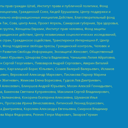
ты прав граждан Штаб, Институт права и публичной политики, Фонд
инициатива, Гражданский Союз, Хасдей Ерушалаим, Центр поддержки и
социально-информационных инициатив Действие, Благотворительный фонд
Так, Сова, центр Анна, Проект Апрель, Самарская губерния, Эра здоровья,
я группа, Женщины Евразии, Институт прав человека, Фонд защиты
Гражданское действие, Центр независимых социологических исследований,
стран, Гражданское содействие, Трансперенси Интернешнл-Р, Центр
н, Фонд поддержки свободы прессы, Гражданский контроль, Человек и
тут Развития Свободы Информации, Экозащита!-Женсовет, Общественный
й Павел Юрьевич, Шнырова Ольга Вадимовна, Чанышева Лилия Айратовна,
ин Сергей Георгиевич, Пивоваров Андрей Сергеевич, Аверин Виталий
вич, Каргалицкий Борис Юльевич, Созаев Валерий Валерьевич, Исламов
льевич, Верховский Александр Маркович, Пислакова-Паркер Марина
н Збигневич, Жемкова Елена Борисовна, Гудков Лев Дмитриевич,
й Алексеевич, Блинушов Андрей Юрьевич, Мосин Алексей Геннадьевич,
а, Баженова Светлана Куприяновна, Максимов Сергей Владимирович,
а Залмановна, Кокорина Екатерина Алексеевна, Шуманов Илья
ч, Протасова Ирина Вячеславовна, Литинский Леонид Борисович,
а Дмитриевна, Королева Александра Евгеньевна, Смирнов Владимир
ова Мара Федоровна, Резник Генри Маркович, Захаров Герман