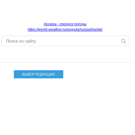
Аргаяш - прогноз погоды
https://world-weather.ru/pogoda/russia/lipetsk/
ВЫБОР РЕДАКЦИИ