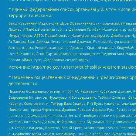
* Единый федеральный список организаций, в том числе и
террористическими:
Высший военный Маджлисуль Шура Объединенных сил моджахедов Кавказа, Ко
Лашкар-И-Тайба, Исламская группа, Движение Талибан, Исламская партия Т
Имарат Кавказ, АБТО, Правый сектор, Исламское государство, Джабха аль-
Ат-Тавхида Валь-Джихад, Чистопольский Джамаат, Рохнамо ба суи давлати и
Артподготовка, Религиозная группа “Джамаат “Красный пахарь”, Колумбайн
Челебиджихана, Азов, Партия исламского возрождения Таджикистана, Народ
России, Айдар, Русский добровольческий корпус
Источник:
http://nac.gov.ru/terroristicheskie-i-ekstremistskie-
* Перечень общественных объединений и религиозных орг
деятельности:
Национал-большевистская партия, ВЕК РА, Рада земли Кубанской Духовно
Староверов-Инглингов, Нурджулар, К Богодержавию, Таблиги Джамаат, Сви
Карачая, Союз славян, Ат-Такфир Валь-Хиджра, Пит Буль, Национал-социал
Инициатива города Череповца, Духовно-Родовая Держава Русь, Русское н
нелегальной иммиграции, Кровь и Честь, О свободе совести и о религиоз
Футбольного Клуба Динамо, Файзрахманисты, Мусульманская религиозная о
им. Степана Бандеры, Братство, Белый Крест, Misanthropic division, Рели
объединение Атака, Мечеть Мирмамеда, Община Коренного Русского народа