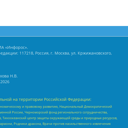
ИА «Инфорос».
едакции: 117218, Россия, г. Москва, ул. Кржижановского,
хова Н.В.
2026
льной на территории Российской Федерации:
кономическому и правовому развитию, Национальный Демократический
менной России, Черноморский фонд регионального сотрудничества,
, Тихоокеанский центр защиты окружающей среды и природных ресурсов,
 Хармони, Родники дракона, Врачи против насильственного извлечения