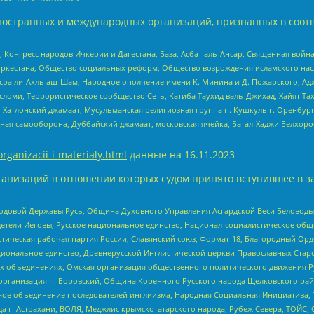
ностранных и международных организаций, признанных в соотв
нгресс народов Ичкерии и Дагестана, База, Асбат аль-Ансар, Священная война,
уркестана, Общество социальных реформ, Общество возрождения исламского насл
Нусра ли-Ахль аш-Шам, Народное ополчение имени К. Минина и Д. Пожарского, Ад
сломи, Террористическое сообщество Сеть, Катиба Таухид валь-Джихад, Хайят Тах
, Хатлонский джамаат, Мусульманская религиозная группа п. Кушкуль г. Оренбу
ная самооборона, Дуббайский джамаат, московская ячейка, Батал-Хаджи Белхор
organizacii-i-materialy.html
данные на
16.11.2023
анизаций в отношении которых судом принято вступившее в з
 Родовой Державы Русь, Община Духовного Управления Асгардской Веси Беловод
детели Иеговы, Русское национальное единство, Национал-социалистическое об
истическая рабочая партия России, Славянский союз, Формат-18, Благородный Ор
ациональное единство, Древнерусской Инглистической церкви Православных Ста
ных объединениях, Омская организация общественного политического движения Р
рганизация п. Боровский, Община Коренного Русского народа Щелковского район
гиозное объединение последователей инглиизма, Народная Социальная Инициатива,
 г. Астрахани, ВОЛЯ, Меджлис крымскотатарского народа, Рубеж Севера, ТОЙС, 