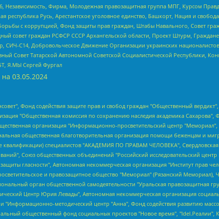
6, Независимость, Фирма, Молодежная правозащитная группа МПГ, Курсом Правд
ая республика Русь, Арестантское уголовное единство, Башкорт, Нация и свобода,
орьбы с коррупцией, Фонд защиты прав граждан, Штабы Навального, Совет гражд
ный совет граждан РСФСР СССР Архангельской области, Проект Штурм, Граждане 
tsApp, СИЧ-С14, Добровольческое Движение Организации украинских националисто
ный Совет Татарской Автономной Советской Социалистической Республики, Кон
БТ, Я.МЫ Сергей Фургал
 на
03.05.2024
мная некоммерческая организация "Центр по работе с проблемой насилия "НАСИЛИЮ.НЕТ", Межрегиональный профессиональный союз работников здравоохранения "Альянс врачей", Юридическое лицо, зарегистрированное в Латвийской Республике, SIA "Medusa Project" (регистрационный номер 40103797863, дата регистрации 10.06.2014), Некоммерческая организация "Фонд по борьбе с коррупцией", Автономная некоммерческая организация "Институт права и публичной политики", Баданин Роман Сергеевич, Гликин Максим Александрович, Железнова Мария Михайловна, Лукьянова Юлия Сергеевна, Маетная Елизавета Витальевна, Маняхин Петр Борисович, Чуракова Ольга Владимировна, Ярош Юлия Петровна, Юридическое лицо "The Insider SIA", зарегистрированное в Риге, Латвийская Республика (дата регистрации 26.06.2015), являющееся администратором доменного имени интернет-издания "The Insider SIA", https://theins.ru, Постернак Алексей Евгеньевич, Рубин Михаил Аркадьевич, Анин Роман Александрович, Юридическое лицо Istories fonds, зарегистрированное в Латвийской Республике (регистрационный номер 50008295751, дата регистрации 24.02.2020), Великовский Дмитрий Александрович, Долинина Ирина Николаевна, Мароховская Алеся Алексеевна, Шлейнов Роман Юрьевич, Шмагун Олеся Валентиновна, Общество с ограниченной ответственностью "Альтаир 2021", Общество с ограниченной ответственностью "Вега 2021", Общество с ограниченной ответственностью "Главный редактор 2021", Общество с ограниченной ответственностью "Ромашки монолит", Важенков Артем Валерьевич, Ивановская областная общественная организация "Центр гендерных исследований", Гурман Юрий Альбертович, Медиапроект "ОВД-Инфо", Егоров Владимир Владимирович, Жилинский Владимир Александрович, Общество с ограниченной ответственностью "ЗП", Иванова София Юрьевна, Карезина Инна Павловна, Кильтау Екатерина Викторовна, Петров Алексей Викторович, Пискунов Сергей Евгеньевич, Смирнов Сергей Сергеевич, Тихонов Михаил Сергеевич, Общество с ограниченной ответственностью "ЖУРНАЛИСТ-ИНОСТРАННЫЙ АГЕНТ", Арапова Галина Юрьевна, Вольтская Татьяна Анатольевна, Американская компания "Mason G.E.S. Anonymous Foundation" (США), являющаяся владельцем интернет-издания https://mnews.world/, Компания "Stichting Bellingcat", зарегистрированная в Нидерландах (дата регистрации 11.07.2018), Захаров Андрей Вячеславович, Клепиковская Екатерина Дмитриевна, Общество с ограниченной ответственностью "МЕМО", Перл Роман Александрович, Симонов Евгений Алексеевич, Соловьева Елена Анатольевна, Сотников Даниил Владимирович, Сурначева Елизавета Дмитриевна, Автономная некоммерческая организация по защите прав человека и информированию населения "Якутия – Наше Мнение", Общество с ограниченной ответственностью "Москоу диджитал медиа", с 26.01.2023 Общество с ограниченной ответственностью "Чайка Белые сады", Ветошкина Валерия Валерьевна, Заговора Максим Александрович, Межрегиональное общественное движение "Российская ЛГБТ - сеть", Оленичев Максим Владимирович, Павлов Иван Юрьевич, Скворцова Елена Сергеевна, Общество с ограниченной ответственностью "Как бы инагент", Кочетков Игорь Викторович, Общество с ограниченной ответственностью "Честные выборы", Еланчик Олег Александрович, Общество с ограниченной ответственностью "Нобелевский призыв", Гималова Регина Эмилевна, Григорьев Андрей Валерьевич, Григорьева Алина Александровна, Ассоциация по содействию защите прав призывников, альтернативнослужащих и военнослужащих "Правозащитная группа "Гражданин.Армия.Право", Хисамова Регина Фаритовна, Автономная некоммерческая организация по реализации социально-правовых программ "Лилит", Дальн