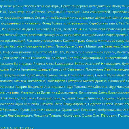
р немецкой и европейской культуры, Центр гендерных исследований, Фонд защи
ЧА, Гуманитарное действие, Открытый Петербург, Лига Избирателей, Правовая 
иту прав заключенных, Институт глобализации и социальных движений, Центр 
ужденным и их семьям, Фонд Тольятти, Новое время, Серебряная тайга, Так-Так-
, Фонд имени Андрея Рылькова, Сфера, Центр СИБАЛЬТ, Уральская правозащитна
невосточный центр развития гражданских инициатив и социального партнерства, 
 организаций, Частное учреждение в Калининграде Совета Министров северных 
бирь, Частное учреждение в Санкт-Петербурге Совета Министров Северных Стра
а, Информационное агентство МЕМО. РУ, Институт региональной прессы, Инсти
ч, Дзугкоева Регина Николаевна, Кривенко Сергей Владимирович, Милославски
настасия Евгеньевна, Ривина Анна Валерьевна, Бойко Анатолий Николаевич, Дуг
ошель Ирина Ароновна, Шведов Григорий Сергеевич, Пономарев Лев Александро
ч, Цирульников Борис Альбертович, Гасан Ольга Павловна, Паутов Юрий Анато
Акимова Татьяна Николаевна, Золотарева Екатерина Александровна, Рачинский Я
Сергеевна, Аверин Владимир Анатольевич, Щур Татьяна Михайловна, Щур Никола
Анатольевна, Мельникова Валентина Дмитриевна, Вититинова Елена Владимировн
 Алексеевна, Закс Елена Владимировна, Буртина Елена Юрьевна, Гендель Людмил
рохоров Вадим Юрьевич, Шахова Елена Владимировна, Подузов Сергей Васильеви
й Ефимович, Сухих Дарья Николаевна, Орлов Олег Петрович, Добровольская Анн
нсон Лев Семенович, Локшина Татьяна Иосифовна, Орлов Олег Петрович, Поляк
ые на
24.03.2022