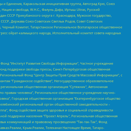
ы и Единения, Каракольская инициативная группа, Автоград Крю, Союз
 Нация и свобода, W.H.С., Фалунь Дафа, Иртыш Ultras, Русский
ан СССР Прикубанского округа г. Краснодара, Мужское государство,
СССР, Держава Союз Советских Светлых Родов, Совет Советских
в, Черный Комитет, Татарстанское Региональное Всетатарское общественное
гресс ойрат-калмыцкого народа, Исполнительный комитет совета народных
евосточное общественное движение "Маяк", Санкт-Петербургская ЛГБТ-инициативная группа "Выход", Инициативная группа ЛГБТ+ "Реверс", Алексеев Андрей Викторович, Бекбулатова Таисия Львовна, Беляев Иван Михайлович, Владыкина Елена Сергеевна, Гельман Марат Александрович, Никульшина Вероника Юрьевна, Толоконникова Надежда Андреевна, Шендерович Виктор Анатольевич, Общество с ограниченной ответственностью "Данное сообщение", Общество с ограниченной ответственностью Издательский дом "Новая глава", Айнбиндер Александра Александровна, Московский комьюнити-центр для ЛГБТ+инициатив, Благотворительный фонд развития филантропии, Deutsche Welle (Германия, Kurt-Schumacher-Strasse 3, 53113 Bonn), Борзунова Мария Михайловна, Воробьев Виктор Викторович, Голубева Анна Львовна, Константинова Алла Михайловна, Малкова Ирина Владимировна, Мурадов Мурад Абдулгалимович, Осетинская Елизавета Николаевна, Понасенков Евгений Николаевич, Ганапольский Матвей Юрьевич, Киселев Евгений Алексеевич, Борухович Ирина Григорьевна, Дремин Иван Тимофеевич, Дубровский Дмитрий Викторович, Красноярская региональная общественная организация поддержки и развития альтернативных образовательных технологий и межкультурных коммуникаций "ИНТЕРРА", Маяковская Екатерина Алексеевна, Фейгин Марк Захарович, Филимонов Андрей Викторович, Дзугкоева Регина Николаевна, Доброхотов Роман Александрович, Дудь Юрий Александрович, Елкин Сергей Владимирович, Кругликов Кирилл Игоревич, Сабунаева Мария Леонидовна, Семенов Алексей Владимирович, Шаинян Карен Багратович, Шульман Екатерина Михайловна, Асафьев Артур Валерьевич, Вахштайн Виктор Семенович, Венедиктов Алексей Алексеевич, Лушникова Екатерина Евгеньевна, Волков Леонид Михайлович, Невзоров Александр Глебович, Пархоменко Сергей Борисович, Сироткин Ярослав Николаевич, Кара-Мурза Владимир Владимирович, Баранова Наталья Владимировна, Гозман Леонид Яковлевич, Кагарлицкий Борис Юльевич, Климарев Михаил Валерьевич, Милов Владимир Станиславович, Автономная некоммерческая организация Краснодарский центр современного искусства "Типография", Моргенштерн Алишер Тагирович, Соболь Любовь Эдуардовна, Общество с ограниченной ответственностью "ЛИЗА НОРМ", Каспаров Гарри Кимович, Ходорковский Михаил Борисович, Общество с ограниченной ответственностью "Апрельские тезисы", Данилович Ирина Брониславовна, Кашин Олег Владимирович, Петров Николай Владимирович, Пивоваров Алексей Владимирович, Соколов Михаил Владимирович, Цветкова Юлия Владимировна, Чичваркин Евгений Александрович, Комитет против пыток/Команда против пыток, Общество с ограниченной ответственностью "Первый научный", Общество с ограниченной ответственностью "Вертолет и ко", Белоцерковская Вероника Борисовна, Кац Максим Евгеньевич, Лазарева Татьяна Юрьевна, Шаведдинов Руслан Табризович, Яшин Илья Валерьевич, Общество с ограниченной ответственностью "Иноагент ААВ", Алешковский Дмитрий Петрович, Альбац Евгения Марковна, Быков Дмитрий Львович, Галямина Юлия Евгеньевна, Лойко Сергей Леонидович, Мартынов Кирилл Константинович, Медведев Сергей Александрович, Крашенинников Федор Геннадиевич, Гордеева Катерина Вл