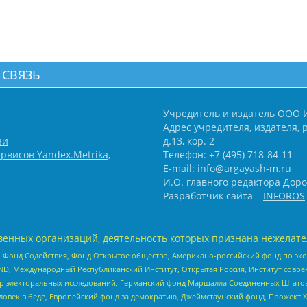
 СВЯЗЬ
Учредитель и издатель ООО 
Адрес учредителя, издателя, р
зи
д.13, кор. 2
рвисов Yandex.Metrika,
Телефон: +7 (495) 718-84-11
E-mail: info@argayash-m.ru
И.О. главного редактора Доро
Разработчик сайта –
INFOROS
енных организаций, деятельность которых признана нежелате
 Фонд Содействия, Фонд Открытое общество, Американо-российский фонд по э
 Международный Республиканский Институт, Открытая Россия, Институт совре
р электоральных исследований, Германский фонд Маршалла Соединенных Штатов
еловек в беде, Европейский фонд за демократию, Джеймстаунский фонд, Прожект