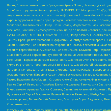
Лилит, Правозащитная группа Гражданин.Армия.Право, Нижегородский цент
борьбы с коррупцией, Альянс врачей, НАСИЛИЮ.НЕТ, Мы против СПИДа, СВЕ
содействия развитию средств массовой информации, Горячая Линия, В защ
охраны здоровья и защиты прав граждан, Благотворительный фонд помощи ос
Мемориал, Аналитический Центр Юрия Левады, Издательство Парк Гагарина
гласности, Российский исследовательский центр по правам человека, Даль
Сутяжник, АКАДЕМИЯ ПО ПРАВАМ ЧЕЛОВЕКА, Центр развития некоммерческих
Защиты Прав Средств Массовой Информации, Институт развития прессы - Си
Закон, Общественная комиссия по сохранению наследия академика Сахаров
вердикт, Евразийская антимонопольная ассоциация, Бедушев Петр Петрови
Сидорович Ольга Борисовна, Туровский Александр Алексеевич, Васильева А
Евгеньевич, Барахоев Магомед Бекханович, Шарипков Олег Викторович, М
Тимур Рифгатович, Романова Ольга Евгеньевна, Щаров Сергей Алексадрови
Петровна, Кочеткова Татьяна Владимировна, Чуркина Наталья Валерьевна, 
Илларионова Юлия Юрьевна, Саранг Анна Васильевна, Захарова Светлана 
Гефтер Валентин Михайлович, Симонов Алексей Кириллович, Флиге Ирина 
Беляев Сергей Иванович, Голубева Елена Николаевна, Ганнушкина Светлана
Вячеславович, Арапова Галина Юрьевна, Свечников Анатолий Мариевич, П
Лукашевский Сергей Маркович, Бахмин Вячеслав Иванович, Шабад Анатоли
Александрович, Вицин Сергей Ефимович, Золотухин Борис Андреевич, Леви
Константинович
Источник:
http://unro.minjust.ru/NKOForeignAgent.aspx
данн