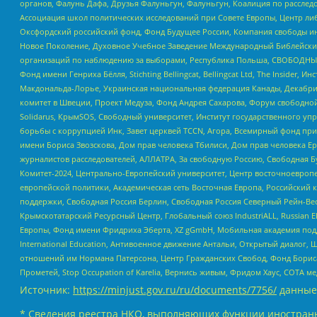
органов, Фалунь Дафа, Друзья Фалуньгун, Фалуньгун, Коалиция по рассле
Ассоциация школ политических исследований при Совете Европы, Центр ли
Оксфордский российский фонд, Фонд Будущее России, Компания свободы ин
Новое Поколение, Духовное Учебное Заведение Международный Библейский
организаций по наблюдению за выборами, Республика Польша, СВОБОДНЫЙ
Фонд имени Генриха Бёлля, Stichting Bellingcat, Bellingcat Ltd, The Inside
Макдональда-Лорье, Украинская национальная федерация Канады, Декабрис
комитет в Швеции, Проект Медуза, Фонд Андрея Сахарова, Форум свободной 
Solidarus, КрымSOS, Свободный университет, Институт государственного у
борьбы с коррупцией Инк, Завет церквей TCCN, Агора, Всемирный фонд при
имени Бориса Звозскова, Дом прав человека Тбилиси, Дом прав человека Ер
журналистов расследователей, АЛЛАТРА, За свободную Россию, Свободная Б
Комитет-2024, Центрально-Европейский университет, Центр восточноевроп
европейской политики, Академическая сеть Восточная Европа, Российский к
поддержки, Свободная Россия Берлин, Свободная Россия Северный Рейн-Вест
Крымскотатарский Ресурсный Центр, Глобальный союз IndustriALL, Russian E
Европы, Фонд имени Фридриха Эберта, XZ gGmbH, Мобильная академия поддержк
International Education, Антивоенное движение Антальи, Открытый диало
отношений им Нормана Патерсона, Центр Гражданских Свобод, Фонд Бориса
Прометей, Stop Occupation of Karelia, Вернись живым, Фридом Хаус, СОТА 
Источник:
https://minjust.gov.ru/ru/documents/7756/
данные
* Сведения реестра НКО, выполняющих функции иностранн