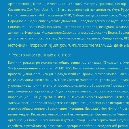
Артподготовка, Штольц, В честь иконы Божией Матери Державная, Сектор 1
Славянских Сил Руси, Алля-Аят, Благотворительный пансионат Ак Умут, Русск
Патриотический клуб-Новокузнецк/РПК, Сибирский державный союз, Фонд б
Народное объединение русского движения, Народное движение Адат, Народ
Социалистических Районов, Meta Platforms Inc, Facebook, Instagram, Wha
движение, Невоград, Молодежное Демократическое Движение Весна, Верхов
депутатов Красноярского края, Этническое национальное объединение, ЛГ
Источник:
https://minjust.gov.ru/ru/documents/7822/
данные
* Реестр иностранных агентов:
Калининградская региональная общественная организация "Экозащита!-Женсовет", Фонд содействия защите прав и свобод граждан "Общественный вердикт", Фонд "Институт Развития Свободы Информации", Частное учреждение "Информационное агентство МЕМО. РУ", Региональная общественная организация "Общественная комиссия по сохранению наследия академика Сахарова", Фонд поддержки свободы прессы, Санкт-Петербургская общественная правозащитная организация "Гражданский контроль", Межрегиональная общественная организация "Информационно-просветительский центр "Мемориал", Региональный Фонд "Центр Защиты Прав Средств Массовой Информации", с 05.12.2023 Фонд "Центр Защиты Прав Средств массовой информации", Региональная общественная благотворительная организация помощи беженцам и мигрантам "Гражданское содействие", Негосударственное образовательное учреждение дополнительного профессионального образования (повышение квалификации) специалистов "АКАДЕМИЯ ПО ПРАВАМ ЧЕЛОВЕКА", Свердловская региональная общественная организация "Сутяжник", Автономная некоммерческая организация "Центр независимых социологических исследований", Союз общественных объединений "Российский исследовательский центр по правам человека", Региональное общественное учреждение научно-информационный центр "МЕМОРИАЛ", Некоммерческая организация "Фонд защиты гласности", Автономная некоммерческая организация "Институт прав человека", Городская общественная организация "Екатеринбургское общество "МЕМОРИАЛ", Городская общественная организация "Рязанское историко-просветительское и правозащитное общество "Мемориал" (Рязанский Мемориал), Челябинский региональный орган общественной самодеятельности – женское общественное объединение "Женщины Евразии", Челябинский региональный орган общественной самодеятельности "Уральская правозащитная группа", Фонд содействия защите здоровья и социальной справедливости имени Андрея Рылькова, Автономная Некоммерческая Организация "Аналитический Центр Юрия Левады", Автономная некоммерческая организация социальной поддержки населения "Проект Апрель", Региональная общественная организация помощи женщинам и детям, находящимся в кризисной ситуации "Информационно-методический центр "Анна", Фонд содействия развитию массовых коммуникаций и правовому просвещению "Так-так-Так", Фонд содействия устойчивому развитию "Серебряная тайга", Свердловский региональный общественный фонд социальных проектов "Новое время", "Idel.Реалии", Кавказ.Реалии, Крым.Реалии, Телеканал Настоящее Время, Татаро-башкирская служба Радио Свобода (Azatliq Radiosi), Радио Свободная Европа/Радио Свобода (PCE/PC), "Сибирь.Реалии", "Фактограф", Благотворительный фонд помощи осужденным и их семьям, Автономная некоммерческая организация "Институт глобализации и социальных движений", Фонд "В защиту прав заключенных", Частное учреждение "Центр поддержки и содействия развитию средств массовой информации", Пензенский региональный общественный благотворительный фонд "Гражданский союз", "Север.Реалии", Некоммерческая организация Фонд "Правовая инициатива", Общество с ограниченной ответственностью "Радио Свободная Европа/Радио Свобода", Чешское информационное агентство "MEDIUM-ORIENT", Красноярская региональная общественная организация "Мы против СПИДа", Камалягин Денис Николаевич, Маркелов Сергей Евгеньевич, Пономарев Лев Александрович, Савицкая Людмила Алексеевна, Автоно