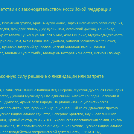
етствии с законодательством Российской Федерации
 Исламская группа, Братья-мусульмане, Партия исламского освобождения,
едия, Дом двух святых, Джунд аш-Шам, Исламский джихад, Аль-Каида,
жр от Аллаха Субхану уа Тагьаля SHAM, АУМ Синрике, Муджахеды джамаата
рир аш-Шам, Ахлю Сунна Валь Джамаа, National Socialism/White Power,
рг, Крымско-татарский добровольческий батальон имени Номана
оев, Маньяки Культ Убийц, Молодёжь Которая Улыбается, Легион Свобода
аконную силу решение о ликвидации или запрете
ья, Славянская Община Капища Веды Перуна, Мужская Духовная Семинария
щество, Джамаат мувахидов, Объединенный Вилайат Кабарды, Балкарии и
ден Дьявола, Армия воли народа, Национальная Социалистическая
роверов-Инглингов, Русский общенациональный союз, Движение против
усское национальное единство, Северное Братство, Клуб Болельщиков
а, Правый сектор, УНА - УНСО, Украинская повстанческая армия, Тризуб
 TulaSkins, Этнополитическое объединение Русские, Русское национальное
О противодействии экстремистской деятельности, РЕВТАТПОД,