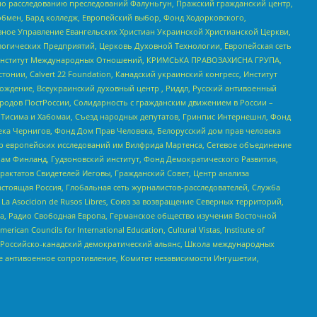
по расследованию преследований Фалуньгун, Пражский гражданский центр,
бмен, Бард колледж, Европейский выбор, Фонд Ходорковского,
ное Управление Евангельских Христиан Украинской Христианской Церкви,
огических Предприятий, Церковь Духовной Технологии, Европейская сеть
ий Институт Международных Отношений, КРИМСЬКА ПРАВОЗАХИСНА ГРУПА,
стонии, Calvert 22 Foundation, Канадский украинский конгресс, Институт
ждение, Всеукраинский духовный центр , Риддл, Русский антивоенный
ародов ПостРоссии, Солидарность с гражданским движением в России –
в Тисима и Хабомаи, Съезд народных депутатов, Гринпис Интернешнл, Фонд
ека Чернигов, Фонд Дом Прав Человека, Белорусский дом прав человека
нтр европейских исследований им Вилфрида Мартенса, Сетевое объединение
Чам Финланд, Гудзоновский институт, Фонд Демократического Развития,
актатов Свидетелей Иеговы, Гражданский Совет, Центр анализа
астоящая Россия, Глобальная сеть журналистов-расследователей, Служба
a Asocicion de Rusos Libres, Союз за возвращение Северных территорий,
еста, Радио Свободная Европа, Германское общество изучения Восточной
ouncils for International Education, Cultural Vistas, Institute of
, Российско-канадский демократический альянс, Школа международных
е антивоенное сопротивление, Комитет независимости Ингушетии,