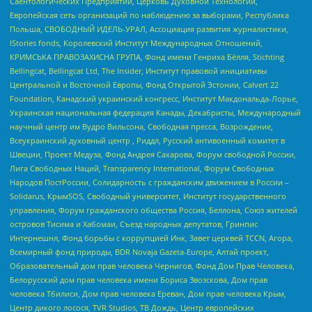
Саентологических Предприятий, Церковь Духовной Технологии,
Европейская сеть организаций по наблюдению за выборами, Республика
Польша, СВОБОДНЫЙ ИДЕЛЬ-УРАЛ, Ассоциация развития журналистики,
IStories fonds, Королевский Институт Международных Отношений,
КРИМСЬКА ПРАВОЗАХИСНА ГРУПА, Фонд имени Генриха Бёлля, Stichting
Bellingcat, Bellingcat Ltd, The Insider, Институт правовой инициативы
Центральной и Восточной Европы, Фонд Открытой Эстонии, Calvert 22
Foundation, Канадский украинский конгресс, Институт Макдональда-Лорье,
Украинская национальная федерация Канады, Декабристы, Международный
научный центр им Вудро Вильсона, Свободная пресса, Возрождение,
Всеукраинский духовный центр , Риддл, Русский антивоенный комитет в
Швеции, Проект Медуза, Фонд Андрея Сахарова, Форум свободной России,
Лига Свободных Наций, Transparеncy International, Форум Свободных
Народов ПостРоссии, Солидарность с гражданским движением в России –
Solidarus, КрымSOS, Свободный университет, Институт государственного
управления, Форум гражданского общества Россия, Беллона, Союз жителей
островов Тисима и Хабомаи, Съезд народных депутатов, Гринпис
Интернешнл, Фонд борьбы с коррупцией Инк, Завет церквей TCCN, Агора,
Всемирный фонд природы, BDR Novaja Gazeta-Europe, Алтай проект,
Образовательный дом прав человека Чернигов, Фонд Дом Прав Человека,
Белорусский дом прав человека имени Бориса Звозскова, Дом прав
человека Тбилиси, Дом прав человека Ереван, Дом прав человека Крым,
Центр дикого лосося, TVR Studios, ТВ Дождь, Центр европейских