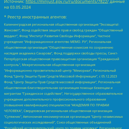
Источник:
https://minjust.gov.ru/ru/documents/7822/
данные
на
03.05.2024
* Реестр иностранных агентов:
Калининградская региональная общественная организация "Экозащита!-Женсовет", Фонд содействия защите прав и свобод граждан "Общественный вердикт", Фонд "Институт Развития Свободы Информации", Частное учреждение "Информационное агентство МЕМО. РУ", Региональная общественная организация "Общественная комиссия по сохранению наследия академика Сахарова", Фонд поддержки свободы прессы, Санкт-Петербургская общественная правозащитная организация "Гражданский контроль", Межрегиональная общественная организация "Информационно-просветительский центр "Мемориал", Региональный Фонд "Центр Защиты Прав Средств Массовой Информации", с 05.12.2023 Фонд "Центр Защиты Прав Средств массовой информации", Региональная общественная благотворительная организация помощи беженцам и мигрантам "Гражданское содействие", Негосударственное образовательное учреждение дополнительного профессионального образования (повышение квалификации) специалистов "АКАДЕМИЯ ПО ПРАВАМ ЧЕЛОВЕКА", Свердловская региональная общественная организация "Сутяжник", Автономная некоммерческая организация "Центр независимых социологических исследований", Союз общественных объединений "Российский исследовательский центр по правам человека", Региональное общественное учреждение научно-информационный центр "МЕМОРИАЛ", Некоммерческая организация "Фонд защиты гласности", Автономная некоммерческая организация "Институт прав человека", Городская общественная организация "Екатеринбургское общество "МЕМОРИАЛ", Городская общественная организация "Рязанское историко-просветительское и правозащитное общество "Мемориал" (Рязанский Мемориал), Челябинский региональный орган общественной самодеятельности – женское общественное объединение "Женщины Евразии", Челябинский региональный орган общественной самодеятельности "Уральская правозащитная группа", Фонд содействия защите здоровья и социальной справедливости имени Андрея Рылькова, Автономная Некоммерческая Организация "Аналитический Центр Юрия Левады", Автономная некоммерческая организация социальной поддержки населения "Проект Апрель", Региональная общественная организация помощи женщинам и детям, находящимся в кризисной ситуации "Информационно-методический центр "Анна", Фонд содействия развитию массовых коммуникаций и правовому просвещению "Так-так-Так", Фонд содействия устойчивому развитию "Серебряная тайга", Свердловский региональный общественный фонд социальных проектов "Новое время", "Idel.Реалии", Кавказ.Реалии, Крым.Реалии, Телеканал Настоящее Время, Татаро-башкирская служба Радио Свобода (Azatliq Radiosi), Радио Свободная Европа/Радио Свобода (PCE/PC), "Сибирь.Реалии", "Фактограф", Благотворительный фонд помощи осужденным и их семьям, Автономная некоммерческая организация "Институт глобализации и социальных движений", Фонд "В защиту прав заключенных", Частное учреждение "Центр поддержки и содействия развитию средств массовой информации", Пензенский региональный общественный благотворительный фонд "Гражданский союз", "Север.Реалии", Некоммерческая организация Фонд "Правовая инициатива", Общество с ограниченной ответственностью "Радио Свободная Европа/Радио Свобода", Чешское информационное агентство "MEDIUM-ORIENT", Красноярская региональная общественная организация "Мы против СПИДа", Камалягин Денис Николаевич, Маркелов Сергей Евгеньевич, Пономарев Лев Александрович, Савицкая Людмила Алексеевна, Автономная некоммерческая организация "Центр по работе с проблемой насилия "НАСИЛИЮ.НЕТ", Межрегиональный профессиональный союз работников здравоохранения "Альянс врачей", Юридическое лицо, зарегистрированное в Латвийской Республике, SIA "Medusa Project" (регистрационный номер 40103797863, дата регистрации 10.06.2014), Некоммерческая организация "Фонд по борьбе с коррупцией", Автономная некоммерческая организация "Институт права и публичной политики", Баданин Роман Сергеевич, Гликин Максим Александрович, Железнова Мария Михайловна, Лукьянова Юлия Сергеевна, Маетная Елизавета Витальевна, Маняхин Петр Борисович, Чуракова Ольга Владимировна, Ярош Юлия Петровна, Юридическое лицо "The Insider SIA", зарегистрированное в Риге, Латвийская Республика (дата регистрации 26.06.2015), являющееся администратором доменного имени интернет-издания "The Insider SIA", https://theins.ru, Постернак Алексей Евгеньевич, Рубин Михаил Аркадьевич, Анин Роман Александрович, Юридическое лицо Istories fonds, зарегистрированное в Латвийской Республике (регистрационный номер 50008295751, дата регистрации 24.02.2020), Великовский Дмитрий Александрович, Долинина Ирина Николаевна, Мароховская Алеся Алексеевна, Шлейнов Роман Юрьевич, Шмагун Олеся Валентиновна, Общество с ограниченной ответственностью "Альтаир 2021", Общество с ограниченной ответственностью "Вега 2021", Общество с ограниченной ответственностью "Главный редактор 2021", Общество с ограниченной ответственностью "Ромашки монолит", Важенков Артем Валерьевич, Ивановская областная общественная организация "Центр гендерных исследований", Гурман Юрий Альбертович, Медиапроект "ОВД-Инфо", Егоров Владимир Владимирович, Жилинский Владимир Александрович, Общество с ограниченной ответственностью "ЗП", Иванова София Юрьевна, Карезина Инна Павловна, Кильтау Екатерина Викторовна, Петров Алексей Викторович, Пискунов Сергей Евгеньевич, Смирнов Сергей Сергеевич, Тихонов Михаил Сергеевич, Общество с ограниченной ответственностью "ЖУРНАЛИСТ-ИНОСТРАННЫЙ АГЕНТ", Арапова Галина Юрьевна, Вольтская Татьяна Анатольевна, Американская компания "Mason G.E.S. Anonymous Foundation" (США), являющаяся владельцем интернет-издания https://mnews.world/, Компания "Stichting Bellingcat", зарегистрированная в Нидерландах (дата регистрации 11.07.2018), Захаров Андрей Вячеславович, Клепиковская Екатерина Дмитриевна, Общество с ограниченной ответственностью "МЕМО", Перл Роман Александрович, Симонов Евгений Алексеевич, Соловьева Елена Анатольевна, Сотников Даниил Владимирович, Сурначева Елизавета Дмитриевна, Автономная некоммерческая организация по защите прав человека и информированию населения "Якутия – Наше Мнение", Общество с ограниченной ответственностью "Москоу диджитал медиа", с 26.01.2023 Общество с ограниченной ответственностью "Чайка Белые сады", Ветошкина Валерия Валерьевна, Заговора Максим Александрович, Межрегиональное общественное движение "Российская ЛГБТ - сеть", Оленичев Максим Владимирович, Павлов Иван Юрьевич, Скворцова Елена Сергеевна, Общество с ограниченной ответственностью "Как бы инагент", Кочетков Игорь Викторович, Общество с ограниченной ответственностью "Честные выборы", Еланчик Олег Александрович, Общество с ограниченной ответственностью "Нобелевский призыв", Гималова Регина Эмилевна, Григорьев Андрей Валерьевич, Григорьева Алина Александровна, Ассоциация по содействию защите прав призывников, альтернативнослужащих и военнослужащих "Правозащитная группа "Гражданин.Армия.Право", Хисамова Регина Фаритовна, Автономная некоммерческая организация по реализации социально-правовых программ "Лилит", Дальневосточное общественное движение "Маяк", Санкт-Петербургская ЛГБТ-инициативная группа "Выход", Инициативная группа ЛГБТ+ "Реверс", Алексеев Андрей Викторович, Бекбулатова Таисия Львовна, Беляев Иван Михайлович, Владыкина Елена Сергеевна, Гельман Марат Александрович, Никульшина Вероника Юрьевна, Толоконникова Надежда Андреевна, Шендерович Виктор Анатольевич, Общество с ограниченной ответственностью "Данное сообщение", Общество с ограниченной ответственностью Издательский дом "Новая глава", Айнбиндер Александра Александровна, Московский комьюнити-центр для ЛГБТ+инициатив, Благотворительный фонд развития филантропии, Deutsche Welle (Германия, Kurt-Schumacher-Strasse 3, 53113 Bonn), Борзунова Мария Михайловна, Воробьев Виктор Викторович, Голубева Анна Львовна, Константинова Алла Михайловна, Малкова Ирина Владимировна, Мурадов Мурад Абдулгалимович, Осетинская Елизавета Николаевна, Понасенков Евгений Николаевич, Ганапольский Матвей Юрьевич, Киселев Евгений Алексеевич, Борухович Ирина Григорьевна, Дремин Иван Тимофеевич, Дубровский Дмитрий Викторович, Красноярская региональная общественная организация поддержки и развития альтернативных образовательных технологий и межкультурных коммуникаций "ИНТЕРРА", Маяковская Екатерина Алексеевна, Фейгин Марк Захарович, Филимонов Андрей Викторович, Дзугкоева Регина Николаевна, Доброхотов Роман Александрович, Дудь Юрий Александрович, Елкин Сергей Владимирович, Кругликов Кирилл Игоревич, Сабунаева Мария Леонидовна, Семенов Алексей Владимирович, Шаинян Карен Багратович, Шульман Екатерина Михайловна, Асафьев Артур Валерьевич, Вахштайн Виктор Семенович, Венедиктов Алексей Алексеевич, Лушникова Екатерина Евгеньевна, Волков Леонид Михайлович, Невзоров Александр Глебович, Пархоменко Сергей Борисович, Сироткин Ярослав Николаевич, Кара-Мурза Владимир Владимирович, Баранова Наталья Владимировна, Гозман Леонид Яковлевич, Кагарлицкий Борис Юльевич, Климарев Михаил Валерьевич, Милов Владимир Станиславович, Автономная некоммерческая организация Краснодарский центр современного искусства "Типография", Моргенштерн Алишер Тагирович, Соболь Любовь Эдуардовна, Общество с ограниченной ответственностью "ЛИЗА НОРМ", Каспаров Гарри Кимович, Ходорковский Михаил Борисович, Общество с ограниченной ответственностью "Апрельские тезисы", Данилович Ирина Брониславовна, Кашин Олег Владимирович, Петров Николай Владимирович, Пивоваров Алексей Владимирович, Соколов Михаил Владимирович, Цветкова Юлия Владимировна, Чичваркин Евгений Александрович, Комитет против пыток/Команда против пыток, Общество с ограниченной ответственностью "Первый научный", Общество с ограниченной ответственностью "Вертолет и ко", Белоцерковская Вероника Борисовна, Кац Максим Евгеньевич, Лазарева Татьяна Юрьевна, Шаведдинов Руслан Табризович, Яшин Илья Валерьевич, Общество с ограниченной ответственностью "Иноагент ААВ", Алешковский Дмитрий Петрович, Альбац Евгения Марковна, Быков Дмитрий Львович, Галямина Юлия Евгеньевна, Лойко Сергей Леонидович, Мартынов Кирилл Константинович, Медведев Сергей Александрович, Крашенинников Федор Геннадиевич, Гордеева Катерина Вл