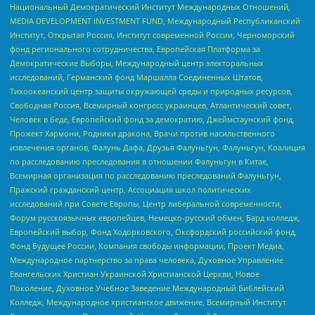
Национальный Демократический Институт Международных Отношений,
MEDIA DEVELOPMENT INVESTMENT FUND, Международный Республиканский
Институт, Открытая Россия, Институт современной России, Черноморский
фонд регионального сотрудничества, Европейская Платформа за
Демократические Выборы, Международный центр электоральных
исследований, Германский фонд Маршалла Соединенных Штатов,
Тихоокеанский центр защиты окружающей среды и природных ресурсов,
Свободная Россия, Всемирный конгресс украинцев, Атлантический совет,
Человек в беде, Европейский фонд за демократию, Джеймстаунский фонд,
Прожект Хармони, Родники дракона, Врачи против насильственного
извлечения органов, Фалунь Дафа, Друзья Фалуньгун, Фалуньгун, Коалиция
по расследованию преследования в отношении Фалуньгун в Китае,
Всемирная организация по расследованию преследований Фалуньгун,
Пражский гражданский центр, Ассоциация школ политических
исследований при Совете Европы, Центр либеральной современности,
Форум русскоязычных европейцев, Немецко-русский обмен, Бард колледж,
Европейский выбор, Фонд Ходорковского, Оксфордский российский фонд,
Фонд Будущее России, Компания свободы информации, Проект Медиа,
Международное партнерство за права человека, Духовное Управление
Евангельских Христиан Украинской Христианской Церкви, Новое
Поколение, Духовное Учебное Заведение Международный Библейский
Колледж, Международное христианское движение, Всемирный Институт