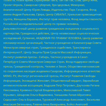
Тольятти, Новое время, Серебряная тайга, Так-Так-Так, Сова, центр Анна,
Проект Апрель, Самарская губерния, Эра здоровья, Мемориал,
Аналитический Центр Юрия Левады, Издательство Парк Гагарина, Фонд
имени Андрея Рылькова, Сфера, Центр СИБАЛЬТ, Уральская правозащитная
группа, Женщины Евразии, Институт прав человека, Фонд защиты гласности,
Российский исследовательский центр по правам человека,
Дальневосточный центр развития гражданских инициатив и социального
партнерства, Гражданское действие, Центр независимых социологических
исследований, Сутяжник, АКАДЕМИЯ ПО ПРАВАМ ЧЕЛОВЕКА, Центр развития
некоммерческих организаций, Частное учреждение в Калининграде Совета
Министров северных стран, Гражданское содействие, Трансперенси
Интернешнл-Р, Центр Защиты Прав Средств Массовой Информации,
Институт развития прессы - Сибирь, Частное учреждение в Санкт-
Петербурге Совета Министров Северных Стран, Фонд поддержки свободы
прессы, Гражданский контроль, Человек и Закон, Общественная комиссия
по сохранению наследия академика Сахарова, Информационное агентство
МЕМО. РУ, Институт региональной прессы, Институт Развития Свободы
Информации, Экозащита!-Женсовет, Общественный вердикт, Евразийская
антимонопольная ассоциация, Бедушев Петр Петрович, Дзугкоева Регина
Николаевна, Кривенко Сергей Владимирович, Милославский Павел
Юрьевич, Шнырова Ольга Вадимовна, Чанышева Лилия Айратовна,
Сидорович Ольга Борисовна, Туровский Александр Алексеевич, Васильева
Анастасия Евгеньевна, Ривина Анна Валерьевна, Бойко Анатолий