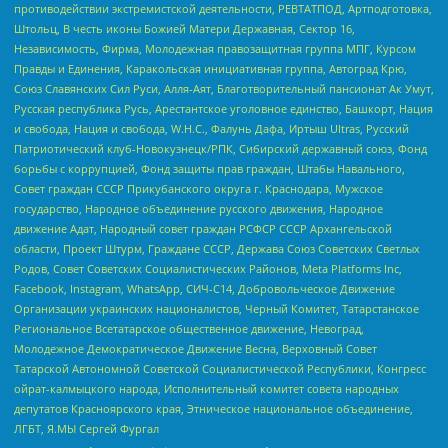
противодействии экстремистской деятельности, РЕВТАТПОД, Артподготовка,
Штольц, В честь иконы Божией Матери Державная, Сектор 16,
Независимость, Фирма, Молодежная правозащитная группа МПГ, Курсом
Правды и Единения, Каракольская инициативная группа, Автоград Крю,
Союз Славянских Сил Руси, Алля-Аят, Благотворительный пансионат Ак Умут,
Русская республика Русь, Арестантское уголовное единство, Башкорт, Нация
и свобода, Нация и свобода, W.H.С., Фалунь Дафа, Иртыш Ultras, Русский
Патриотический клуб-Новокузнецк/РПК, Сибирский державный союз, Фонд
борьбы с коррупцией, Фонд защиты прав граждан, Штабы Навального,
Совет граждан СССР Прикубанского округа г. Краснодара, Мужское
государство, Народное объединение русского движения, Народное
движение Адат, Народный совет граждан РСФСР СССР Архангельской
области, Проект Штурм, Граждане СССР, Держава Союз Советских Светлых
Родов, Совет Советских Социалистических Районов, Meta Platforms Inc,
Facebook, Instagram, WhatsApp, СИЧ-С14, Добровольческое Движение
Организации украинских националистов, Черный Комитет, Татарстанское
Региональное Всетатарское общественное движение, Невоград,
Молодежное Демократическое Движение Весна, Верховный Совет
Татарской Автономной Советской Социалистической Республики, Конгресс
ойрат-калмыцкого народа, Исполнительный комитет совета народных
депутатов Красноярского края, Этническое национальное объединение,
ЛГБТ, Я.МЫ Сергей Фургал