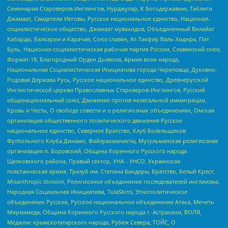
Семинария Староверов-Инглингов, Нурджулар, К Богодержавию, Таблиги
Джамаат, Свидетели Иеговы, Русское национальное единство, Национал-
социалистическое общество, Джамаат мувахидов, Объединенный Вилайат
Кабарды, Балкарии и Карачая, Союз славян, Ат-Такфир Валь-Хиджра, Пит
Буль, Национал-социалистическая рабочая партия России, Славянский союз,
Формат-18, Благородный Орден Дьявола, Армия воли народа,
Национальная Социалистическая Инициатива города Череповца, Духовно-
Родовая Держава Русь, Русское национальное единство, Древнерусской
Инглистической церкви Православных Староверов-Инглингов, Русский
общенациональный союз, Движение против нелегальной иммиграции,
Кровь и Честь, О свободе совести и о религиозных объединениях, Омская
организация общественного политического движения Русское
национальное единство, Северное Братство, Клуб Болельщиков
Футбольного Клуба Динамо, Файзрахманисты, Мусульманская религиозная
организация п. Боровский, Община Коренного Русского народа
Щелковского района, Правый сектор, УНА - УНСО, Украинская
повстанческая армия, Тризуб им. Степана Бандеры, Братство, Белый Крест,
Misanthropic division, Религиозное объединение последователей инглиизма,
Народная Социальная Инициатива, TulaSkins, Этнополитическое
объединение Русские, Русское национальное объединение Атака, Мечеть
Мирмамеда, Община Коренного Русского народа г. Астрахани, ВОЛЯ,
Меджлис крымскотатарского народа, Рубеж Севера, ТОЙС, О