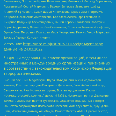
Васильевич, Протасова Ирина Вячеславовна, Литинский Леонид Борисович,
Лукашевский Сергей Маркович, Бахмин Вячеслав Иванович, Шабад
Анатолий Ефимович, Сухих Дарья Николаевна, Орлов Олег Петрович,
Добровольская Анна Дмитриевна, Королева Александра Евгеньевна,
Смирнов Владимир Александрович, Вицин Сергей Ефимович, Золотухин
Борис Андреевич, Левинсон Лев Семенович, Локшина Татьяна Иосифовна,
Орлов Олег Петрович, Полякова Мара Федоровна, Резник Генри Маркович,
Захаров Герман Константинович
Источник:
http://unro.minjust.ru/NKOForeignAgent.aspx
данные на
24.03.2022
* Единый федеральный список организаций, в том числе
иностранных и международных организаций, признанных
в соответствии с законодательством Российской Федерации
террористическими:
Высший военный Маджлисуль Шура Объединенных сил моджахедов
Кавказа, Конгресс народов Ичкерии и Дагестана, База, Асбат аль-Ансар,
Священная война, Исламская группа, Братья-мусульмане, Партия
исламского освобождения, Лашкар-И-Тайба, Исламская группа, Движение
Талибан, Исламская партия Туркестана, Общество социальных реформ,
Общество возрождения исламского наследия, Дом двух святых, Джунд аш-
Шам, Исламский джихад, Аль-Каида, Имарат Кавказ, АБТО, Правый сектор,