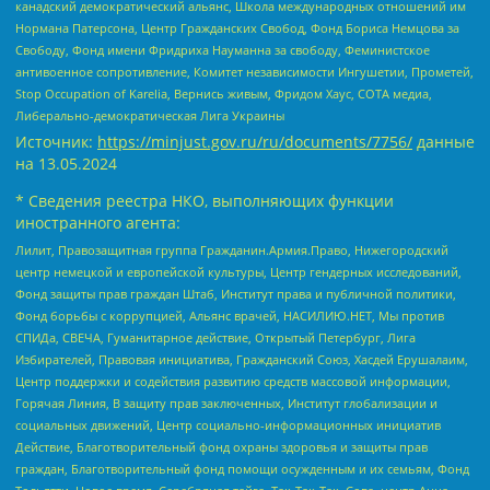
канадский демократический альянс, Школа международных отношений им
Нормана Патерсона, Центр Гражданских Свобод, Фонд Бориса Немцова за
Свободу, Фонд имени Фридриха Науманна за свободу, Феминистское
антивоенное сопротивление, Комитет независимости Ингушетии, Прометей,
Stop Occupation of Karelia, Вернись живым, Фридом Хаус, СОТА медиа,
Либерально-демократическая Лига Украины
Источник:
https://minjust.gov.ru/ru/documents/7756/
данные
на
13.05.2024
* Сведения реестра НКО, выполняющих функции
иностранного агента:
Лилит, Правозащитная группа Гражданин.Армия.Право, Нижегородский
центр немецкой и европейской культуры, Центр гендерных исследований,
Фонд защиты прав граждан Штаб, Институт права и публичной политики,
Фонд борьбы с коррупцией, Альянс врачей, НАСИЛИЮ.НЕТ, Мы против
СПИДа, СВЕЧА, Гуманитарное действие, Открытый Петербург, Лига
Избирателей, Правовая инициатива, Гражданский Союз, Хасдей Ерушалаим,
Центр поддержки и содействия развитию средств массовой информации,
Горячая Линия, В защиту прав заключенных, Институт глобализации и
социальных движений, Центр социально-информационных инициатив
Действие, Благотворительный фонд охраны здоровья и защиты прав
граждан, Благотворительный фонд помощи осужденным и их семьям, Фонд