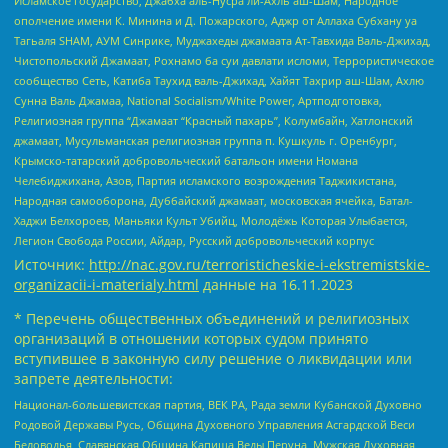
Исламское государство, Джабха аль-Нусра ли-Ахль аш-Шам, Народное
ополчение имени К. Минина и Д. Пожарского, Аджр от Аллаха Субхану уа
Тагьаля SHAM, АУМ Синрике, Муджахеды джамаата Ат-Тавхида Валь-Джихад,
Чистопольский Джамаат, Рохнамо ба суи давлати исломи, Террористическое
сообщество Сеть, Катиба Таухид валь-Джихад, Хайят Тахрир аш-Шам, Ахлю
Сунна Валь Джамаа, National Socialism/White Power, Артподготовка,
Религиозная группа “Джамаат “Красный пахарь”, Колумбайн, Хатлонский
джамаат, Мусульманская религиозная группа п. Кушкуль г. Оренбург,
Крымско-татарский добровольческий батальон имени Номана
Челебиджихана, Азов, Партия исламского возрождения Таджикистана,
Народная самооборона, Дуббайский джамаат, московская ячейка, Батал-
Хаджи Белхороев, Маньяки Культ Убийц, Молодёжь Которая Улыбается,
Легион Свобода России, Айдар, Русский добровольческий корпус
Источник:
http://nac.gov.ru/terroristicheskie-i-ekstremistskie-
organizacii-i-materialy.html
данные на
16.11.2023
* Перечень общественных объединений и религиозных
организаций в отношении которых судом принято
вступившее в законную силу решение о ликвидации или
запрете деятельности:
Национал-большевистская партия, ВЕК РА, Рада земли Кубанской Духовно
Родовой Державы Русь, Община Духовного Управления Асгардской Веси
Беловодья, Славянская Община Капища Веды Перуна, Мужская Духовная