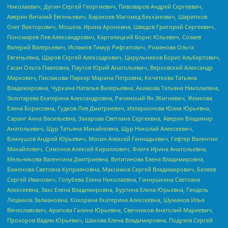
Николаевич, Дугин Сергей Георгиевич, Пивоваров Андрей Сергеевич,
Аверин Виталий Евгеньевич, Барахоев Магомед Бекханович, Шарипков
Олег Викторович, Мошель Ирина Ароновна, Шведов Григорий Сергеевич,
Пономарев Лев Александрович, Каргалицкий Борис Юльевич, Созаев
Валерий Валерьевич, Исламов Тимур Рифгатович, Романова Ольга
Евгеньевна, Щаров Сергей Алексадрович, Цирульников Борис Альбертович,
Гасан Ольга Павловна, Паутов Юрий Анатольевич, Верховский Александр
Маркович, Пислакова-Паркер Марина Петровна, Кочеткова Татьяна
Владимировна, Чуркина Наталья Валерьевна, Акимова Татьяна Николаевна,
Золотарева Екатерина Александровна, Рачинский Ян Збигневич, Жемкова
Елена Борисовна, Гудков Лев Дмитриевич, Илларионова Юлия Юрьевна,
Саранг Анна Васильевна, Захарова Светлана Сергеевна, Аверин Владимир
Анатольевич, Щур Татьяна Михайловна, Щур Николай Алексеевич,
Блинушов Андрей Юрьевич, Мосин Алексей Геннадьевич, Гефтер Валентин
Михайлович, Симонов Алексей Кириллович, Флиге Ирина Анатольевна,
Мельникова Валентина Дмитриевна, Вититинова Елена Владимировна,
Баженова Светлана Куприяновна, Максимов Сергей Владимирович, Беляев
Сергей Иванович, Голубева Елена Николаевна, Ганнушкина Светлана
Алексеевна, Закс Елена Владимировна, Буртина Елена Юрьевна, Гендель
Людмила Залмановна, Кокорина Екатерина Алексеевна, Шуманов Илья
Вячеславович, Арапова Галина Юрьевна, Свечников Анатолий Мариевич,
Прохоров Вадим Юрьевич, Шахова Елена Владимировна, Подузов Сергей