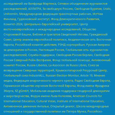
исследований им Вилфрида Мартенса, Сетевое объединение журналистов
расследователей, АЛЛАТРА, За свободную Россию, Свободная Бурятия, Uralic,
UnKremlin, Международная федерация транспортных рабочих, ИстЧам
Финланд, Гудзоновский институт, Фонд Демократического Развития,
Комитет-2024, Центрально-Европейский университет, Центр
восточноевропейских и международных исследований, Общество
Сторожевой башни, Библии и трактатов Свидетелей Иеговы, Гражданский
Совет, Центр анализа европейской политики, Академическая сеть Восточная
Европа, Российский комитет действия, РЭНД корпорейшн, Русская Америка
за демократию в России, Настоящая Россия, Глобальная сеть журналистов-
расследователей, Служба поддержки, Свободная Россия Берлин, Свободная
Россия Северный Рейн-Вестфалия, Фонд глобальной помощи, Антивоенный
комитет России, Russie-Libertes, La Asocicion de Rusos Libres, Союз за
возвращение Северных территорий, Крымскотатарский Ресурсный Центр,
Глобальный союз IndustriALL, Russian Election Monitor, Article 19, Мнение
медиа, Федерация анархического черного креста, Радио Свободная Европа,
Германское общество изучения Восточной Европы, Фонд имени Фридриха
Эберта, XZ gGmbH, Мобильная академия поддержки гендерной демократии
и миротворчества, Форум имени Льва Копелева, American Councils for
International Education, Cultural Vistas, Institute of International Education,
Антивоенное движение Антальи, Открытый диалог, Школа международных
отношений и государственной политики им Питера Мунка, Российско-