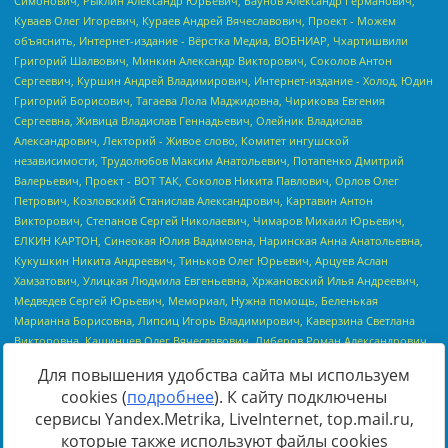
Для повышения удобства сайта мы используем
cookies (
подробнее
). К сайту подключены
сервисы Yandex.Metrika, LiveInternet, top.mail.ru,
Источник:
https://minjust.gov.ru/uploaded/files/reestr-
которые также используют файлы cookies
inostrannyih-agentov-22-03-2024.pdf
данные на
22.03.2024