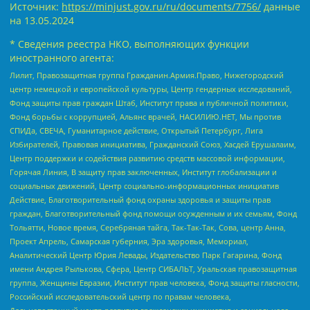
Источник:
https://minjust.gov.ru/ru/documents/7756/
данные
на
13.05.2024
* Сведения реестра НКО, выполняющих функции
иностранного агента:
Лилит, Правозащитная группа Гражданин.Армия.Право, Нижегородский
центр немецкой и европейской культуры, Центр гендерных исследований,
Фонд защиты прав граждан Штаб, Институт права и публичной политики,
Фонд борьбы с коррупцией, Альянс врачей, НАСИЛИЮ.НЕТ, Мы против
СПИДа, СВЕЧА, Гуманитарное действие, Открытый Петербург, Лига
Избирателей, Правовая инициатива, Гражданский Союз, Хасдей Ерушалаим,
Центр поддержки и содействия развитию средств массовой информации,
Горячая Линия, В защиту прав заключенных, Институт глобализации и
социальных движений, Центр социально-информационных инициатив
Действие, Благотворительный фонд охраны здоровья и защиты прав
граждан, Благотворительный фонд помощи осужденным и их семьям, Фонд
Тольятти, Новое время, Серебряная тайга, Так-Так-Так, Сова, центр Анна,
Проект Апрель, Самарская губерния, Эра здоровья, Мемориал,
Аналитический Центр Юрия Левады, Издательство Парк Гагарина, Фонд
имени Андрея Рылькова, Сфера, Центр СИБАЛЬТ, Уральская правозащитная
группа, Женщины Евразии, Институт прав человека, Фонд защиты гласности,
Российский исследовательский центр по правам человека,