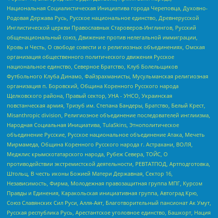
Национальная Социалистическая Инициатива города Череповца, Духовно-
Родовая Держава Русь, Русское национальное единство, Древнерусской
Инглистической церкви Православных Староверов-Инглингов, Русский
общенациональный союз, Движение против нелегальной иммиграции,
Кровь и Честь, О свободе совести и о религиозных объединениях, Омская
организация общественного политического движения Русское
национальное единство, Северное Братство, Клуб Болельщиков
Футбольного Клуба Динамо, Файзрахманисты, Мусульманская религиозная
организация п. Боровский, Община Коренного Русского народа
Щелковского района, Правый сектор, УНА - УНСО, Украинская
повстанческая армия, Тризуб им. Степана Бандеры, Братство, Белый Крест,
Misanthropic division, Религиозное объединение последователей инглиизма,
Народная Социальная Инициатива, TulaSkins, Этнополитическое
объединение Русские, Русское национальное объединение Атака, Мечеть
Мирмамеда, Община Коренного Русского народа г. Астрахани, ВОЛЯ,
Меджлис крымскотатарского народа, Рубеж Севера, ТОЙС, О
противодействии экстремистской деятельности, РЕВТАТПОД, Артподготовка,
Штольц, В честь иконы Божией Матери Державная, Сектор 16,
Независимость, Фирма, Молодежная правозащитная группа МПГ, Курсом
Правды и Единения, Каракольская инициативная группа, Автоград Крю,
Союз Славянских Сил Руси, Алля-Аят, Благотворительный пансионат Ак Умут,
Русская республика Русь, Арестантское уголовное единство, Башкорт, Нация