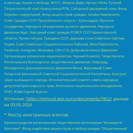
и свобода, Нация и свобода, W.H.С., Фалунь Дафа, Иртыш Ultras, Русский
Патриотический клуб-Новокузнецк/РПК, Сибирский державный союз, Фонд
борьбы с коррупцией, Фонд защиты прав граждан, Штабы Навального,
Совет граждан СССР Прикубанского округа г. Краснодара, Мужское
государство, Народное объединение русского движения, Народное
движение Адат, Народный совет граждан РСФСР СССР Архангельской
области, Проект Штурм, Граждане СССР, Держава Союз Советских Светлых
Родов, Совет Советских Социалистических Районов, Meta Platforms Inc,
Facebook, Instagram, WhatsApp, СИЧ-С14, Добровольческое Движение
Организации украинских националистов, Черный Комитет, Татарстанское
Региональное Всетатарское общественное движение, Невоград,
Молодежное Демократическое Движение Весна, Верховный Совет
Татарской Автономной Советской Социалистической Республики, Конгресс
ойрат-калмыцкого народа, Исполнительный комитет совета народных
депутатов Красноярского края, Этническое национальное объединение,
ЛГБТ, Я.МЫ Сергей Фургал
Источник:
https://minjust.gov.ru/ru/documents/7822/
данные
на
03.05.2024
* Реестр иностранных агентов:
Калининградская региональная общественная организация "Экозащита!-Женсовет", Фонд содействия защите прав и свобод граждан "Общественный вердикт", Фонд "Институт Развития Свободы Информации", Частное учреждение "Информационное агентство МЕМО. РУ", Региональная общественная организация "Общественная комиссия по сохранению наследия академика Сахарова", Фонд поддержки свободы прессы, Санкт-Петербургская общественная правозащитная организация "Гражданский контроль", Межрегиональная общественная организация "Информационно-просветительский центр "Мемориал", Региональный Фонд "Центр Защиты Прав Средств Массовой Информации", с 05.12.2023 Фонд "Центр Защиты Прав Средств массовой информации", Региональная общественная благотворительная организация помощи беженцам и мигрантам "Гражданское содействие", Негосударственное образовательное учреждение дополнительного профессионального образования (повышение квалификации) специалистов "АКАДЕМИЯ ПО ПРАВАМ ЧЕЛОВЕКА", Свердловская региональная общественная организация "Сутяжник", Автономная некоммерческая организация "Центр независимых социологических исследований", Союз общественных объединений "Российский исследовательский центр по правам человека", Региональное общественное учреждение научно-информационный центр "МЕМОРИАЛ", Некоммерческая организация "Фонд защиты гласности", Автономная некоммерческая организация "Институт прав человека", Городская общественная организация "Екатеринбургское общество "МЕМОРИАЛ", Городская общественная организация "Рязанское историко-просветительское и правозащитное общество "Мемориал" (Рязанский Мемориал), Челябинский региональный орган общественной самодеятельности – женское общественное объединение "Женщины Евразии", Челябинский региональный орган общественной самодеятельности "Уральская правозащитная группа", Фонд содействия защите здоровья и социальной справедливости имени Андрея Рылькова, Автономная Некоммерческая Организация "Аналитический Центр Юрия Левады", Автономная некоммерческая организация социальной поддержки населения "Проект Апрель", Региональная общественная организация помощи женщинам и детям, находящимся в кризисной ситуации "Информационно-методический центр "Анна", Фонд содействия развитию массовых коммуникаций и правовому просвещению "Так-так-Так", Фонд содействия устойчивому развитию "Серебряная тайга", Свердловский региональный общественный фонд социальных проектов "Новое время", "Idel.Реалии", Кавказ.Реалии, Крым.Реалии, Телеканал Настоящее Время, Татаро-башкирская служба Радио Свобода (Azatliq Radiosi), Радио Свободная Европа/Радио Свобода (PCE/PC), "Сибирь.Реалии", "Фактограф", Благотворительный фонд помощи осужденным и их семьям, Автономная некоммерческая организация "Институт глобализации и социальных движений", Фонд "В защиту прав заключенных", Частное учреждение "Центр поддержки и содействия развитию средств массовой информации", Пензенский региональный общественный благотворительный фонд "Гражданский союз", "Север.Реалии", Некоммерческая организация Фонд "Правовая инициатива", Общество с ограниченной ответственностью "Радио Свободная Европа/Радио Свобода", Чешское информационное агентство "MEDIUM-ORIENT", Красноярская региональная общественная организация "Мы против СПИДа", Камалягин Денис Николаевич, Маркелов Сергей Евгеньевич, Пономарев Лев Александрович, Савицкая Людмила Алексеевна, Автономная некоммерческая организация "Центр по работе с проблемой насилия "НАСИЛИЮ.НЕТ", Межрегиональный профессиональный союз работников здравоохранения "Альянс врачей", Юридическое лицо, зарегистрированное в Латвийской Республике, SIA "Medusa Project" (регистрационный номер 40103797863, дата регистрации 10.06.2014), Некоммерческая организация "Фонд по борьбе с коррупцией", Автономная некоммерческая организация "Институт права и публичной политики", Баданин Роман Сергеевич, Гликин Максим Александрович, Железнова Мария Михайловна, Лукьянова Юлия Сергеевна, Маетная Елизавета Витальевна, Маняхин Петр Борисович, Чуракова Ольга Владимировна, Ярош Юлия Петровна, Юридическое лицо "The Insider SIA", зарегистрированное в Риге, Латвийская Республика (дата регистрации 26.06.2015), являющееся администратором доменного имени интернет-издания "The Insider SIA", https://theins.ru, Постернак Алексей Евгеньевич, Рубин Михаил Аркадьевич, Анин Роман Александрович, Юридическое лицо Istories fonds, зарегистрированное в Латвийской Республике (регистрационный номер 50008295751, дата регистрации 24.02.2020), Великовский Дмитрий Александрович, Долинина Ирина Николаевна, Мароховская Алеся Алексеевна, Шлейнов Роман Юрьевич, Шмагун Олеся Валентиновна, Общество с ограниченной ответственностью "Альтаир 2021", Общество с ограниченной ответственностью "Вега 2021", Общество с ограниченной ответственностью "Главный редактор 2021", Общество с ограниченной ответственностью "Ромашки монолит", Важенков Артем Валерьевич, Ивановская областная общественная организация "Центр гендерных исследований", Гурман Юрий Альбертович, Медиапроект "ОВД-Инфо", Егоров Владимир Владимирович, Жилинский Владимир Александрович, Общество с ограниченной ответственностью "ЗП", Иванова София Юрьевна, Карезина Инна Павловна, Кильтау Екатерина Викторовна, Петров Алексей Викторович, Пискунов Сергей Евгеньевич, Смирнов Сергей Сергеевич, Тихонов Михаил Сергеевич, Общество с ограниченной ответственностью "ЖУРНАЛИСТ-ИНОСТРАННЫЙ АГЕНТ", Арапова Галина Юрьевна, Вольтская Татьяна Анатольевна, Американская компания "Mason G.E.S. Anonymous Foundation" (США), являющаяся владельцем интернет-издания https://mnews.world/, Компания "Stichting Bellingcat", зарегистрированная в Нидерландах (дата регистрации 11.07.2018), Захаров Андрей Вячеславович, Клепиковская Екатерина Дмитриевна, Общество с ограниченной ответственностью "МЕМО", Перл Роман Александрович, Симонов Евгений Алексеевич, Соловьева Елена Анатольевна, Сотников Даниил Владимирович, Сурначева Елизавета Дмитриевна, Автономная некоммерческая организация по защите прав человека и информированию населения "Якутия – Наше Мнение", Общество с ограниченной ответственностью "Москоу диджитал медиа", с 26.01.2023 Общество с ограниченной ответственностью "Чайка Белые сады", Ветошкина Валерия Валерьевна, Заговора Максим Александрович, Межрегиональное общественное движение "Российская ЛГБТ - сеть", Оленичев Максим Владимирович, Павлов Иван Юрьевич, Скворцова Елена Сергеевна, Общество с ограниченной ответственностью "Как бы инагент", Кочетков Игорь Викторович, Общество с ограниченной ответственностью "Честные выборы", Еланчик Олег Александрович, Общество с ограниченной ответственностью "Нобелевский призыв", Гималова Регина Эмилевна, Григорьев Андрей Валерьевич, Григорьева Алина Александровна, Ассоциация по содействию защите прав призывников, альтернативнослужащих и военнослужащих "Правозащитная группа "Гражданин.Армия.Право", Хисамова Регина Фаритовна, Автономная некоммерческая организация по реализации социально-правовых программ "Лилит", Дальневосточное общественное движение "Маяк", Санкт-Петербургская ЛГБТ-инициативная группа "Выход", Инициативная группа ЛГБТ+ "Реверс", Алексеев Андрей Викторович, Бекбулатова Таисия Львовна, Беляев Иван Михайлович, Владыкина Елена Сергеевна, Гельман Марат Александрович, Никульшина Вероника Юрьевна, Толоконникова Надежда Андреевна, Шендерович Виктор Анатольевич, Общество с ограниченной ответственностью "Данное сообщение", Общество с ограниченной ответственностью Издательский дом "Новая глава", Айнбиндер Александра Александровна, Московский комьюнити-центр для ЛГБТ+инициатив, Благотворительный фонд развития филантропии, Deutsche Welle (Германия, Kurt-Schumacher-Strasse 3, 53113 Bonn), Борзунова Мария Михайловна, Воробьев Виктор Викторович, Голубева Анна Львовна, Константинова Алла Михайловна, Малкова Ирина Владимировна, Мурадов Мурад Абдулгалимович, Осетинская Елизавета Николаевна, Понасенков Евгений Николаевич, Ганапольский Матвей Юрьевич, Киселев Евгений Алексеевич, Борухович Ирина Григорьевна, Дремин Иван Тимофеевич, Дубровский Дмитрий Викторович, Красноярская региональная общественная организация поддержки и развития альтернативных образовательных технологий и межкультурных коммуникаций "ИНТЕРРА", Маяковская Екатерина Алексеевна, Фейгин Марк Захарович, Филимонов Андрей Викторович, Дзугкоева Регина Николаевна, Доброхотов Роман Александрович, Дудь Юрий Александрович, Елкин Сергей Владимирович, Кругликов Кирилл Игоревич, Сабунаева Мария Леонидовна, Семенов Алексей Владимирович, Шаинян Карен Багратович, Шульман Екатерина Михайловна, Асафьев Артур Валерьевич, Вахштайн Виктор Семенович, Венедиктов Алексей Алексеевич, Лушникова Екатерина Евгеньевна, Волков Леонид Михайлович, Невзоров Александр Глебович, Пархоменко Сергей Борисович, Сироткин Ярослав Николаевич, Кара-Мурза Владимир Владимирович, Баранова Наталья Владимировна, Гозман Леонид Яковлевич, Кагарлицкий Борис Юльевич, Климарев Михаил Валерьевич, Милов Владимир Станиславович, Автономная некоммерческая организация Краснодарский центр современного искусства "Типография", Моргенштерн Алишер Тагирович, Соболь Любовь Эдуардовна, Общество с ограниченной ответственностью "ЛИЗА НОРМ", Каспаров Гарри Кимович, Ходорковский Михаил Борисович, Общество с ограниченной ответственностью "Апрельские тезисы", Данилович Ирина Брониславовна, Кашин Олег Владимирович, Петров Николай Владимирович, Пивоваров Алексей Владимирович, Соколов Михаил Владимирович, Цветкова Юлия Владимировна, Чичваркин Евгений Александрович, Комитет против пыток/Команда против пыток, Общество с ограниченной ответственностью "Первый научный", Общество с ограниченной ответственностью "Вертолет и ко", Белоцерковская Вероника Борисовна, Кац Максим Евгеньевич, Лазарева Татьяна Юрьевна, Шаведдинов Руслан Табризович, Яшин Илья Валерьевич, Общество с ограниченной ответственностью "Иноагент ААВ", Алешковский Дмитрий Петрович, Альбац Евгения Марковна, Быков Дмитрий Львович, Галямина Юлия Евгеньевна, Лойко Сергей Леонидович, Мартынов Кирилл Константинович, Медведев Сергей Александрович, Крашенинников Федор Геннадиевич, Гордеева Катерина Вл