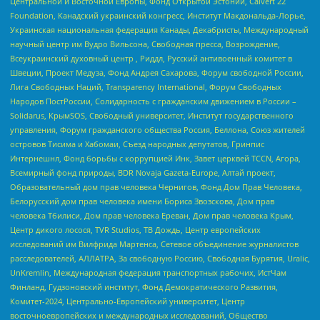
Центральной и Восточной Европы, Фонд Открытой Эстонии, Calvert 22
Foundation, Канадский украинский конгресс, Институт Макдональда-Лорье,
Украинская национальная федерация Канады, Декабристы, Международный
научный центр им Вудро Вильсона, Свободная пресса, Возрождение,
Всеукраинский духовный центр , Риддл, Русский антивоенный комитет в
Швеции, Проект Медуза, Фонд Андрея Сахарова, Форум свободной России,
Лига Свободных Наций, Transparеncy International, Форум Свободных
Народов ПостРоссии, Солидарность с гражданским движением в России –
Solidarus, КрымSOS, Свободный университет, Институт государственного
управления, Форум гражданского общества Россия, Беллона, Союз жителей
островов Тисима и Хабомаи, Съезд народных депутатов, Гринпис
Интернешнл, Фонд борьбы с коррупцией Инк, Завет церквей TCCN, Агора,
Всемирный фонд природы, BDR Novaja Gazeta-Europe, Алтай проект,
Образовательный дом прав человека Чернигов, Фонд Дом Прав Человека,
Белорусский дом прав человека имени Бориса Звозскова, Дом прав
человека Тбилиси, Дом прав человека Ереван, Дом прав человека Крым,
Центр дикого лосося, TVR Studios, ТВ Дождь, Центр европейских
исследований им Вилфрида Мартенса, Сетевое объединение журналистов
расследователей, АЛЛАТРА, За свободную Россию, Свободная Бурятия, Uralic,
UnKremlin, Международная федерация транспортных рабочих, ИстЧам
Финланд, Гудзоновский институт, Фонд Демократического Развития,
Комитет-2024, Центрально-Европейский университет, Центр
восточноевропейских и международных исследований, Общество