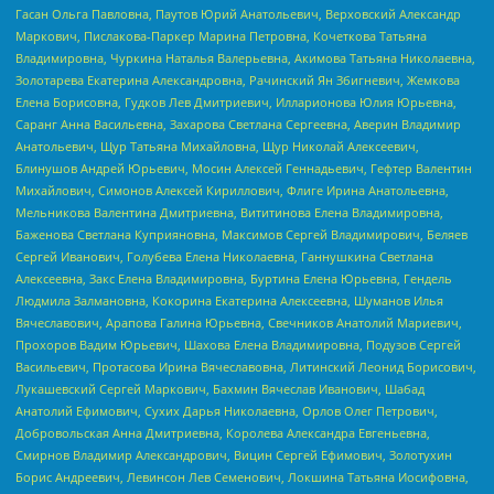
Гасан Ольга Павловна, Паутов Юрий Анатольевич, Верховский Александр
Маркович, Пислакова-Паркер Марина Петровна, Кочеткова Татьяна
Владимировна, Чуркина Наталья Валерьевна, Акимова Татьяна Николаевна,
Золотарева Екатерина Александровна, Рачинский Ян Збигневич, Жемкова
Елена Борисовна, Гудков Лев Дмитриевич, Илларионова Юлия Юрьевна,
Саранг Анна Васильевна, Захарова Светлана Сергеевна, Аверин Владимир
Анатольевич, Щур Татьяна Михайловна, Щур Николай Алексеевич,
Блинушов Андрей Юрьевич, Мосин Алексей Геннадьевич, Гефтер Валентин
Михайлович, Симонов Алексей Кириллович, Флиге Ирина Анатольевна,
Мельникова Валентина Дмитриевна, Вититинова Елена Владимировна,
Баженова Светлана Куприяновна, Максимов Сергей Владимирович, Беляев
Сергей Иванович, Голубева Елена Николаевна, Ганнушкина Светлана
Алексеевна, Закс Елена Владимировна, Буртина Елена Юрьевна, Гендель
Людмила Залмановна, Кокорина Екатерина Алексеевна, Шуманов Илья
Вячеславович, Арапова Галина Юрьевна, Свечников Анатолий Мариевич,
Прохоров Вадим Юрьевич, Шахова Елена Владимировна, Подузов Сергей
Васильевич, Протасова Ирина Вячеславовна, Литинский Леонид Борисович,
Лукашевский Сергей Маркович, Бахмин Вячеслав Иванович, Шабад
Анатолий Ефимович, Сухих Дарья Николаевна, Орлов Олег Петрович,
Добровольская Анна Дмитриевна, Королева Александра Евгеньевна,
Смирнов Владимир Александрович, Вицин Сергей Ефимович, Золотухин
Борис Андреевич, Левинсон Лев Семенович, Локшина Татьяна Иосифовна,