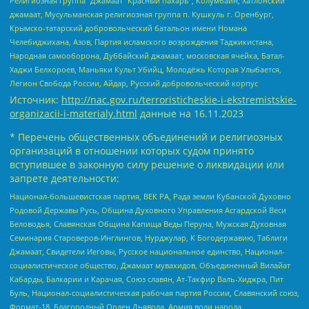
Религиозная группа “Джамаат “Красный пахарь”, Колумбайн, Хатлонский
джамаат, Мусульманская религиозная группа п. Кушкуль г. Оренбург,
Крымско-татарский добровольческий батальон имени Номана
Челебиджихана, Азов, Партия исламского возрождения Таджикистана,
Народная самооборона, Дуббайский джамаат, московская ячейка, Батал-
Хаджи Белхороев, Маньяки Культ Убийц, Молодёжь Которая Улыбается,
Легион Свобода России, Айдар, Русский добровольческий корпус
Источник:
http://nac.gov.ru/terroristicheskie-i-ekstremistskie-
organizacii-i-materialy.html
данные на
16.11.2023
* Перечень общественных объединений и религиозных
организаций в отношении которых судом принято
вступившее в законную силу решение о ликвидации или
запрете деятельности:
Национал-большевистская партия, ВЕК РА, Рада земли Кубанской Духовно
Родовой Державы Русь, Община Духовного Управления Асгардской Веси
Беловодья, Славянская Община Капища Веды Перуна, Мужская Духовная
Семинария Староверов-Инглингов, Нурджулар, К Богодержавию, Таблиги
Джамаат, Свидетели Иеговы, Русское национальное единство, Национал-
социалистическое общество, Джамаат мувахидов, Объединенный Вилайат
Кабарды, Балкарии и Карачая, Союз славян, Ат-Такфир Валь-Хиджра, Пит
Буль, Национал-социалистическая рабочая партия России, Славянский союз,
Формат-18, Благородный Орден Дьявола, Армия воли народа,