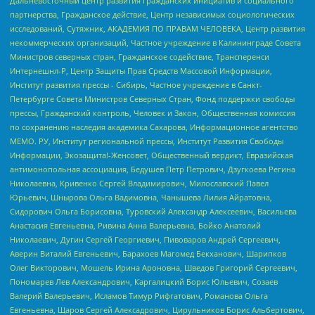
Дальневосточный центр развития гражданских инициатив и социального
партнерства, Гражданское действие, Центр независимых социологических
исследований, Сутяжник, АКАДЕМИЯ ПО ПРАВАМ ЧЕЛОВЕКА, Центр развития
некоммерческих организаций, Частное учреждение в Калининграде Совета
Министров северных стран, Гражданское содействие, Трансперенси
Интернешнл-Р, Центр Защиты Прав Средств Массовой Информации,
Институт развития прессы - Сибирь, Частное учреждение в Санкт-
Петербурге Совета Министров Северных Стран, Фонд поддержки свободы
прессы, Гражданский контроль, Человек и Закон, Общественная комиссия
по сохранению наследия академика Сахарова, Информационное агентство
МЕМО. РУ, Институт региональной прессы, Институт Развития Свободы
Информации, Экозащита!-Женсовет, Общественный вердикт, Евразийская
антимонопольная ассоциация, Бедушев Петр Петрович, Дзугкоева Регина
Николаевна, Кривенко Сергей Владимирович, Милославский Павел
Юрьевич, Шнырова Ольга Вадимовна, Чанышева Лилия Айратовна,
Сидорович Ольга Борисовна, Туровский Александр Алексеевич, Васильева
Анастасия Евгеньевна, Ривина Анна Валерьевна, Бойко Анатолий
Николаевич, Дугин Сергей Георгиевич, Пивоваров Андрей Сергеевич,
Аверин Виталий Евгеньевич, Барахоев Магомед Бекханович, Шарипков
Олег Викторович, Мошель Ирина Ароновна, Шведов Григорий Сергеевич,
Пономарев Лев Александрович, Каргалицкий Борис Юльевич, Созаев
Валерий Валерьевич, Исламов Тимур Рифгатович, Романова Ольга
Евгеньевна, Щаров Сергей Алексадрович, Цирульников Борис Альбертович,