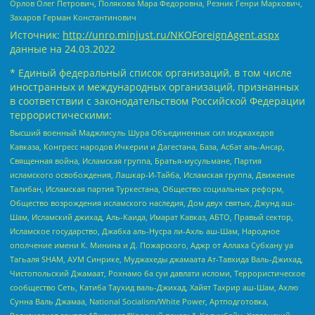
Орлов Олег Петрович, Полякова Мара Федоровна, Резник Генри Маркович,
Захаров Герман Константинович
Источник:
http://unro.minjust.ru/NKOForeignAgent.aspx
данные на
24.03.2022
* Единый федеральный список организаций, в том числе
иностранных и международных организаций, признанных
в соответствии с законодательством Российской Федерации
террористическими:
Высший военный Маджлисуль Шура Объединенных сил моджахедов
Кавказа, Конгресс народов Ичкерии и Дагестана, База, Асбат аль-Ансар,
Священная война, Исламская группа, Братья-мусульмане, Партия
исламского освобождения, Лашкар-И-Тайба, Исламская группа, Движение
Талибан, Исламская партия Туркестана, Общество социальных реформ,
Общество возрождения исламского наследия, Дом двух святых, Джунд аш-
Шам, Исламский джихад, Аль-Каида, Имарат Кавказ, АБТО, Правый сектор,
Исламское государство, Джабха аль-Нусра ли-Ахль аш-Шам, Народное
ополчение имени К. Минина и Д. Пожарского, Аджр от Аллаха Субхану уа
Тагьаля SHAM, АУМ Синрике, Муджахеды джамаата Ат-Тавхида Валь-Джихад,
Чистопольский Джамаат, Рохнамо ба суи давлати исломи, Террористическое
сообщество Сеть, Катиба Таухид валь-Джихад, Хайят Тахрир аш-Шам, Ахлю
Сунна Валь Джамаа, National Socialism/White Power, Артподготовка,