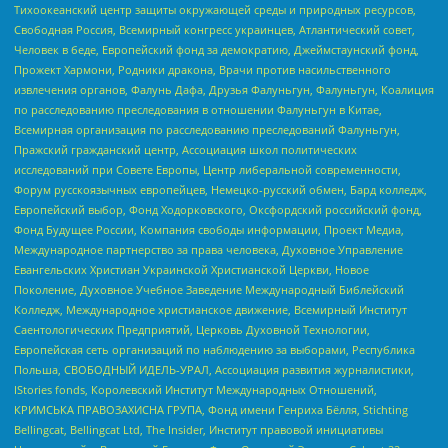
Тихоокеанский центр защиты окружающей среды и природных ресурсов,
Свободная Россия, Всемирный конгресс украинцев, Атлантический совет,
Человек в беде, Европейский фонд за демократию, Джеймстаунский фонд,
Прожект Хармони, Родники дракона, Врачи против насильственного
извлечения органов, Фалунь Дафа, Друзья Фалуньгун, Фалуньгун, Коалиция
по расследованию преследования в отношении Фалуньгун в Китае,
Всемирная организация по расследованию преследований Фалуньгун,
Пражский гражданский центр, Ассоциация школ политических
исследований при Совете Европы, Центр либеральной современности,
Форум русскоязычных европейцев, Немецко-русский обмен, Бард колледж,
Европейский выбор, Фонд Ходорковского, Оксфордский российский фонд,
Фонд Будущее России, Компания свободы информации, Проект Медиа,
Международное партнерство за права человека, Духовное Управление
Евангельских Христиан Украинской Христианской Церкви, Новое
Поколение, Духовное Учебное Заведение Международный Библейский
Колледж, Международное христианское движение, Всемирный Институт
Саентологических Предприятий, Церковь Духовной Технологии,
Европейская сеть организаций по наблюдению за выборами, Республика
Польша, СВОБОДНЫЙ ИДЕЛЬ-УРАЛ, Ассоциация развития журналистики,
IStories fonds, Королевский Институт Международных Отношений,
КРИМСЬКА ПРАВОЗАХИСНА ГРУПА, Фонд имени Генриха Бёлля, Stichting
Bellingcat, Bellingcat Ltd, The Insider, Институт правовой инициативы