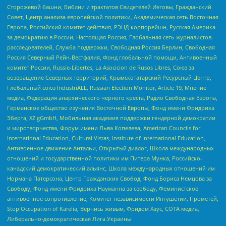
Сторожевой башни, Библии и трактатов Свидетелей Иеговы, Гражданский
Совет, Центр анализа европейской политики, Академическая сеть Восточная
Европа, Российский комитет действия, РЭНД корпорейшн, Русская Америка
за демократию в России, Настоящая Россия, Глобальная сеть журналистов-
расследователей, Служба поддержки, Свободная Россия Берлин, Свободная
Россия Северный Рейн-Вестфалия, Фонд глобальной помощи, Антивоенный
комитет России, Russie-Libertes, La Asocicion de Rusos Libres, Союз за
возвращение Северных территорий, Крымскотатарский Ресурсный Центр,
Глобальный союз IndustriALL, Russian Election Monitor, Article 19, Мнение
медиа, Федерация анархического черного креста, Радио Свободная Европа,
Германское общество изучения Восточной Европы, Фонд имени Фридриха
Эберта, XZ gGmbH, Мобильная академия поддержки гендерной демократии
и миротворчества, Форум имени Льва Копелева, American Councils for
International Education, Cultural Vistas, Institute of International Education,
Антивоенное движение Антальи, Открытый диалог, Школа международных
отношений и государственной политики им Питера Мунка, Российско-
канадский демократический альянс, Школа международных отношений им
Нормана Патерсона, Центр Гражданских Свобод, Фонд Бориса Немцова за
Свободу, Фонд имени Фридриха Науманна за свободу, Феминистское
антивоенное сопротивление, Комитет независимости Ингушетии, Прометей,
Stop Occupation of Karelia, Вернись живым, Фридом Хаус, СОТА медиа,
Либерально-демократическая Лига Украины