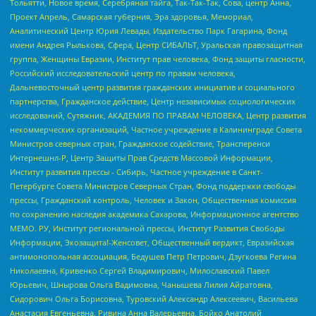
Тольятти, Новое время, Серебряная тайга, Так-Так-Так, Сова, центр Анна,
Проект Апрель, Самарская губерния, Эра здоровья, Мемориал,
Аналитический Центр Юрия Левады, Издательство Парк Гагарина, Фонд
имени Андрея Рылькова, Сфера, Центр СИБАЛЬТ, Уральская правозащитная
группа, Женщины Евразии, Институт прав человека, Фонд защиты гласности,
Российский исследовательский центр по правам человека,
Дальневосточный центр развития гражданских инициатив и социального
партнерства, Гражданское действие, Центр независимых социологических
исследований, Сутяжник, АКАДЕМИЯ ПО ПРАВАМ ЧЕЛОВЕКА, Центр развития
некоммерческих организаций, Частное учреждение в Калининграде Совета
Министров северных стран, Гражданское содействие, Трансперенси
Интернешнл-Р, Центр Защиты Прав Средств Массовой Информации,
Институт развития прессы - Сибирь, Частное учреждение в Санкт-
Петербурге Совета Министров Северных Стран, Фонд поддержки свободы
прессы, Гражданский контроль, Человек и Закон, Общественная комиссия
по сохранению наследия академика Сахарова, Информационное агентство
МЕМО. РУ, Институт региональной прессы, Институт Развития Свободы
Информации, Экозащита!-Женсовет, Общественный вердикт, Евразийская
антимонопольная ассоциация, Бедушев Петр Петрович, Дзугкоева Регина
Николаевна, Кривенко Сергей Владимирович, Милославский Павел
Юрьевич, Шнырова Ольга Вадимовна, Чанышева Лилия Айратовна,
Сидорович Ольга Борисовна, Туровский Александр Алексеевич, Васильева
Анастасия Евгеньевна, Ривина Анна Валерьевна, Бойко Анатолий