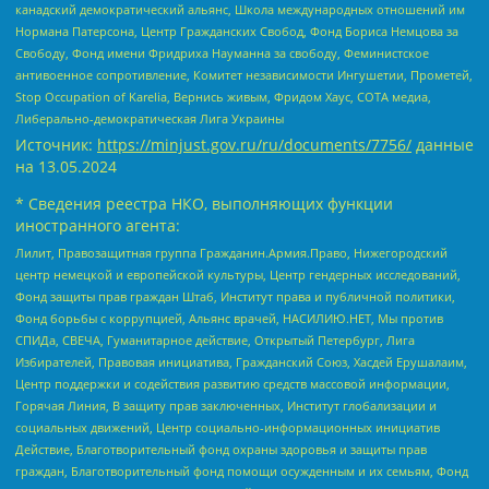
канадский демократический альянс, Школа международных отношений им
Нормана Патерсона, Центр Гражданских Свобод, Фонд Бориса Немцова за
Свободу, Фонд имени Фридриха Науманна за свободу, Феминистское
антивоенное сопротивление, Комитет независимости Ингушетии, Прометей,
Stop Occupation of Karelia, Вернись живым, Фридом Хаус, СОТА медиа,
Либерально-демократическая Лига Украины
Источник:
https://minjust.gov.ru/ru/documents/7756/
данные
на
13.05.2024
* Сведения реестра НКО, выполняющих функции
иностранного агента:
Лилит, Правозащитная группа Гражданин.Армия.Право, Нижегородский
центр немецкой и европейской культуры, Центр гендерных исследований,
Фонд защиты прав граждан Штаб, Институт права и публичной политики,
Фонд борьбы с коррупцией, Альянс врачей, НАСИЛИЮ.НЕТ, Мы против
СПИДа, СВЕЧА, Гуманитарное действие, Открытый Петербург, Лига
Избирателей, Правовая инициатива, Гражданский Союз, Хасдей Ерушалаим,
Центр поддержки и содействия развитию средств массовой информации,
Горячая Линия, В защиту прав заключенных, Институт глобализации и
социальных движений, Центр социально-информационных инициатив
Действие, Благотворительный фонд охраны здоровья и защиты прав
граждан, Благотворительный фонд помощи осужденным и их семьям, Фонд