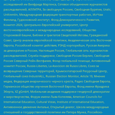
исследований им Вилфрида Мартенса, Сетевое объединение журналистов
расследователей, АЛЛАТРА, За свободную Россию, Свободная Бурятия, Uralic,
UnKremlin, Международная федерация транспортных рабочих, ИстЧам
Финланд, Гудзоновский институт, Фонд Демократического Развития,
Комитет-2024, Центрально-Европейский университет, Центр
восточноевропейских и международных исследований, Общество
Сторожевой башни, Библии и трактатов Свидетелей Иеговы, Гражданский
Совет, Центр анализа европейской политики, Академическая сеть Восточная
Европа, Российский комитет действия, РЭНД корпорейшн, Русская Америка
за демократию в России, Настоящая Россия, Глобальная сеть журналистов-
расследователей, Служба поддержки, Свободная Россия Берлин, Свободная
Россия Северный Рейн-Вестфалия, Фонд глобальной помощи, Антивоенный
комитет России, Russie-Libertes, La Asocicion de Rusos Libres, Союз за
возвращение Северных территорий, Крымскотатарский Ресурсный Центр,
Глобальный союз IndustriALL, Russian Election Monitor, Article 19, Мнение
медиа, Федерация анархического черного креста, Радио Свободная Европа,
Германское общество изучения Восточной Европы, Фонд имени Фридриха
Эберта, XZ gGmbH, Мобильная академия поддержки гендерной демократии
и миротворчества, Форум имени Льва Копелева, American Councils for
International Education, Cultural Vistas, Institute of International Education,
Антивоенное движение Антальи, Открытый диалог, Школа международных
отношений и государственной политики им Питера Мунка, Российско-