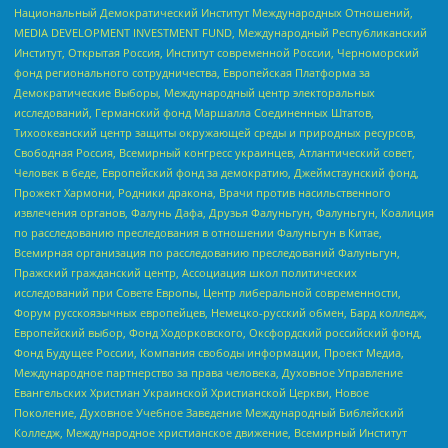
Национальный Демократический Институт Международных Отношений,
MEDIA DEVELOPMENT INVESTMENT FUND, Международный Республиканский
Институт, Открытая Россия, Институт современной России, Черноморский
фонд регионального сотрудничества, Европейская Платформа за
Демократические Выборы, Международный центр электоральных
исследований, Германский фонд Маршалла Соединенных Штатов,
Тихоокеанский центр защиты окружающей среды и природных ресурсов,
Свободная Россия, Всемирный конгресс украинцев, Атлантический совет,
Человек в беде, Европейский фонд за демократию, Джеймстаунский фонд,
Прожект Хармони, Родники дракона, Врачи против насильственного
извлечения органов, Фалунь Дафа, Друзья Фалуньгун, Фалуньгун, Коалиция
по расследованию преследования в отношении Фалуньгун в Китае,
Всемирная организация по расследованию преследований Фалуньгун,
Пражский гражданский центр, Ассоциация школ политических
исследований при Совете Европы, Центр либеральной современности,
Форум русскоязычных европейцев, Немецко-русский обмен, Бард колледж,
Европейский выбор, Фонд Ходорковского, Оксфордский российский фонд,
Фонд Будущее России, Компания свободы информации, Проект Медиа,
Международное партнерство за права человека, Духовное Управление
Евангельских Христиан Украинской Христианской Церкви, Новое
Поколение, Духовное Учебное Заведение Международный Библейский
Колледж, Международное христианское движение, Всемирный Институт