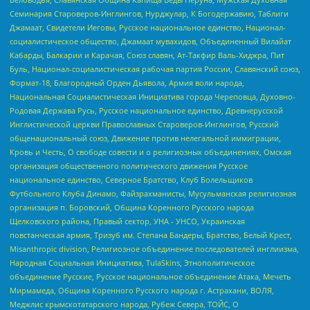
Семинария Староверов-Инглингов, Нурджулар, К Богодержавию, Таблиги
Джамаат, Свидетели Иеговы, Русское национальное единство, Национал-
социалистическое общество, Джамаат мувахидов, Объединенный Вилайат
Кабарды, Балкарии и Карачая, Союз славян, Ат-Такфир Валь-Хиджра, Пит
Буль, Национал-социалистическая рабочая партия России, Славянский союз,
Формат-18, Благородный Орден Дьявола, Армия воли народа,
Национальная Социалистическая Инициатива города Череповца, Духовно-
Родовая Держава Русь, Русское национальное единство, Древнерусской
Инглистической церкви Православных Староверов-Инглингов, Русский
общенациональный союз, Движение против нелегальной иммиграции,
Кровь и Честь, О свободе совести и о религиозных объединениях, Омская
организация общественного политического движения Русское
национальное единство, Северное Братство, Клуб Болельщиков
Футбольного Клуба Динамо, Файзрахманисты, Мусульманская религиозная
организация п. Боровский, Община Коренного Русского народа
Щелковского района, Правый сектор, УНА - УНСО, Украинская
повстанческая армия, Тризуб им. Степана Бандеры, Братство, Белый Крест,
Misanthropic division, Религиозное объединение последователей инглиизма,
Народная Социальная Инициатива, TulaSkins, Этнополитическое
объединение Русские, Русское национальное объединение Атака, Мечеть
Мирмамеда, Община Коренного Русского народа г. Астрахани, ВОЛЯ,
Меджлис крымскотатарского народа, Рубеж Севера, ТОЙС, О