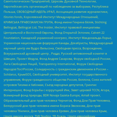
Саентологических Предприятий, Церковь Духовной Технологии,
Европейская сеть организаций по наблюдению за выборами, Республика
Польша, СВОБОДНЫЙ ИДЕЛЬ-УРАЛ, Ассоциация развития журналистики,
IStories fonds, Королевский Институт Международных Отношений,
КРИМСЬКА ПРАВОЗАХИСНА ГРУПА, Фонд имени Генриха Бёлля, Stichting
Bellingcat, Bellingcat Ltd, The Insider, Институт правовой инициативы
Центральной и Восточной Европы, Фонд Открытой Эстонии, Calvert 22
Foundation, Канадский украинский конгресс, Институт Макдональда-Лорье,
Украинская национальная федерация Канады, Декабристы, Международный
научный центр им Вудро Вильсона, Свободная пресса, Возрождение,
Всеукраинский духовный центр , Риддл, Русский антивоенный комитет в
Швеции, Проект Медуза, Фонд Андрея Сахарова, Форум свободной России,
Лига Свободных Наций, Transparеncy International, Форум Свободных
Народов ПостРоссии, Солидарность с гражданским движением в России –
Solidarus, КрымSOS, Свободный университет, Институт государственного
управления, Форум гражданского общества Россия, Беллона, Союз жителей
островов Тисима и Хабомаи, Съезд народных депутатов, Гринпис
Интернешнл, Фонд борьбы с коррупцией Инк, Завет церквей TCCN, Агора,
Всемирный фонд природы, BDR Novaja Gazeta-Europe, Алтай проект,
Образовательный дом прав человека Чернигов, Фонд Дом Прав Человека,
Белорусский дом прав человека имени Бориса Звозскова, Дом прав
человека Тбилиси, Дом прав человека Ереван, Дом прав человека Крым,
Центр дикого лосося, TVR Studios, ТВ Дождь, Центр европейских