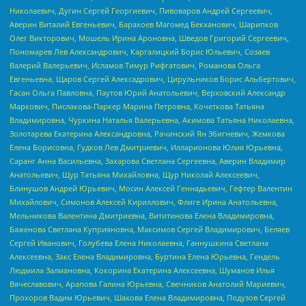
Николаевич, Дугин Сергей Георгиевич, Пивоваров Андрей Сергеевич,
Аверин Виталий Евгеньевич, Барахоев Магомед Бекханович, Шарипков
Олег Викторович, Мошель Ирина Ароновна, Шведов Григорий Сергеевич,
Пономарев Лев Александрович, Каргалицкий Борис Юльевич, Созаев
Валерий Валерьевич, Исламов Тимур Рифгатович, Романова Ольга
Евгеньевна, Щаров Сергей Алексадрович, Цирульников Борис Альбертович,
Гасан Ольга Павловна, Паутов Юрий Анатольевич, Верховский Александр
Маркович, Пислакова-Паркер Марина Петровна, Кочеткова Татьяна
Владимировна, Чуркина Наталья Валерьевна, Акимова Татьяна Николаевна,
Золотарева Екатерина Александровна, Рачинский Ян Збигневич, Жемкова
Елена Борисовна, Гудков Лев Дмитриевич, Илларионова Юлия Юрьевна,
Саранг Анна Васильевна, Захарова Светлана Сергеевна, Аверин Владимир
Анатольевич, Щур Татьяна Михайловна, Щур Николай Алексеевич,
Блинушов Андрей Юрьевич, Мосин Алексей Геннадьевич, Гефтер Валентин
Михайлович, Симонов Алексей Кириллович, Флиге Ирина Анатольевна,
Мельникова Валентина Дмитриевна, Вититинова Елена Владимировна,
Баженова Светлана Куприяновна, Максимов Сергей Владимирович, Беляев
Сергей Иванович, Голубева Елена Николаевна, Ганнушкина Светлана
Алексеевна, Закс Елена Владимировна, Буртина Елена Юрьевна, Гендель
Людмила Залмановна, Кокорина Екатерина Алексеевна, Шуманов Илья
Вячеславович, Арапова Галина Юрьевна, Свечников Анатолий Мариевич,
Прохоров Вадим Юрьевич, Шахова Елена Владимировна, Подузов Сергей