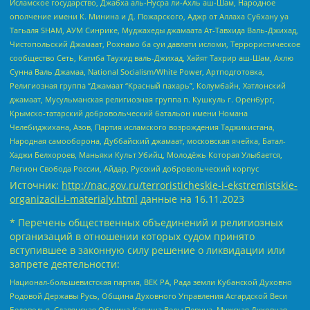
Исламское государство, Джабха аль-Нусра ли-Ахль аш-Шам, Народное
ополчение имени К. Минина и Д. Пожарского, Аджр от Аллаха Субхану уа
Тагьаля SHAM, АУМ Синрике, Муджахеды джамаата Ат-Тавхида Валь-Джихад,
Чистопольский Джамаат, Рохнамо ба суи давлати исломи, Террористическое
сообщество Сеть, Катиба Таухид валь-Джихад, Хайят Тахрир аш-Шам, Ахлю
Сунна Валь Джамаа, National Socialism/White Power, Артподготовка,
Религиозная группа “Джамаат “Красный пахарь”, Колумбайн, Хатлонский
джамаат, Мусульманская религиозная группа п. Кушкуль г. Оренбург,
Крымско-татарский добровольческий батальон имени Номана
Челебиджихана, Азов, Партия исламского возрождения Таджикистана,
Народная самооборона, Дуббайский джамаат, московская ячейка, Батал-
Хаджи Белхороев, Маньяки Культ Убийц, Молодёжь Которая Улыбается,
Легион Свобода России, Айдар, Русский добровольческий корпус
Источник:
http://nac.gov.ru/terroristicheskie-i-ekstremistskie-
organizacii-i-materialy.html
данные на
16.11.2023
* Перечень общественных объединений и религиозных
организаций в отношении которых судом принято
вступившее в законную силу решение о ликвидации или
запрете деятельности:
Национал-большевистская партия, ВЕК РА, Рада земли Кубанской Духовно
Родовой Державы Русь, Община Духовного Управления Асгардской Веси
Беловодья, Славянская Община Капища Веды Перуна, Мужская Духовная