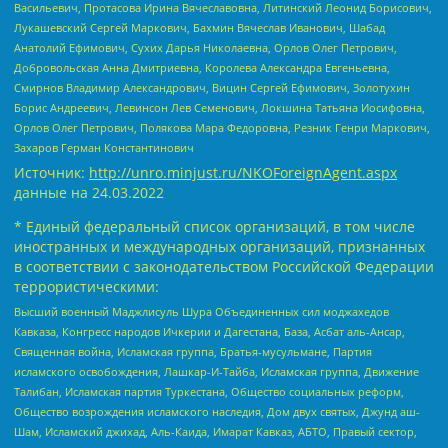
Васильевич, Протасова Ирина Вячеславовна, Литинский Леонид Борисович,
Лукашевский Сергей Маркович, Бахмин Вячеслав Иванович, Шабад
Анатолий Ефимович, Сухих Дарья Николаевна, Орлов Олег Петрович,
Добровольская Анна Дмитриевна, Королева Александра Евгеньевна,
Смирнов Владимир Александрович, Вицин Сергей Ефимович, Золотухин
Борис Андреевич, Левинсон Лев Семенович, Локшина Татьяна Иосифовна,
Орлов Олег Петрович, Полякова Мара Федоровна, Резник Генри Маркович,
Захаров Герман Константинович
Источник:
http://unro.minjust.ru/NKOForeignAgent.aspx
данные на
24.03.2022
* Единый федеральный список организаций, в том числе
иностранных и международных организаций, признанных
в соответствии с законодательством Российской Федерации
террористическими:
Высший военный Маджлисуль Шура Объединенных сил моджахедов
Кавказа, Конгресс народов Ичкерии и Дагестана, База, Асбат аль-Ансар,
Священная война, Исламская группа, Братья-мусульмане, Партия
исламского освобождения, Лашкар-И-Тайба, Исламская группа, Движение
Талибан, Исламская партия Туркестана, Общество социальных реформ,
Общество возрождения исламского наследия, Дом двух святых, Джунд аш-
Шам, Исламский джихад, Аль-Каида, Имарат Кавказ, АБТО, Правый сектор,