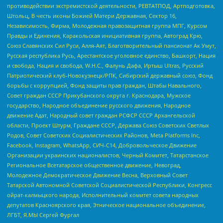
противодействии экстремистской деятельности, РЕВТАТПОД, Артподготовка,
Штольц, В честь иконы Божией Матери Державная, Сектор 16,
Независимость, Фирма, Молодежная правозащитная группа МПГ, Курсом
Правды и Единения, Каракольская инициативная группа, Автоград Крю,
Союз Славянских Сил Руси, Алля-Аят, Благотворительный пансионат Ак Умут,
Русская республика Русь, Арестантское уголовное единство, Башкорт, Нация
и свобода, Нация и свобода, W.H.С., Фалунь Дафа, Иртыш Ultras, Русский
Патриотический клуб-Новокузнецк/РПК, Сибирский державный союз, Фонд
борьбы с коррупцией, Фонд защиты прав граждан, Штабы Навального,
Совет граждан СССР Прикубанского округа г. Краснодара, Мужское
государство, Народное объединение русского движения, Народное
движение Адат, Народный совет граждан РСФСР СССР Архангельской
области, Проект Штурм, Граждане СССР, Держава Союз Советских Светлых
Родов, Совет Советских Социалистических Районов, Meta Platforms Inc,
Facebook, Instagram, WhatsApp, СИЧ-С14, Добровольческое Движение
Организации украинских националистов, Черный Комитет, Татарстанское
Региональное Всетатарское общественное движение, Невоград,
Молодежное Демократическое Движение Весна, Верховный Совет
Татарской Автономной Советской Социалистической Республики, Конгресс
ойрат-калмыцкого народа, Исполнительный комитет совета народных
депутатов Красноярского края, Этническое национальное объединение,
ЛГБТ, Я.МЫ Сергей Фургал