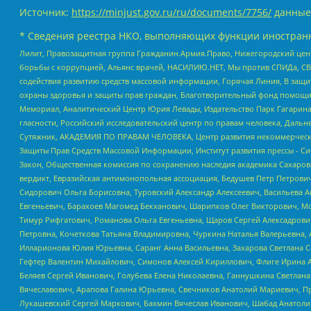
Источник:
https://minjust.gov.ru/ru/documents/7756/
данные
* Сведения реестра НКО, выполняющих функции иностранн
Лилит, Правозащитная группа Гражданин.Армия.Право, Нижегородский цент
борьбы с коррупцией, Альянс врачей, НАСИЛИЮ.НЕТ, Мы против СПИДа, СВЕ
содействия развитию средств массовой информации, Горячая Линия, В защ
охраны здоровья и защиты прав граждан, Благотворительный фонд помощи ос
Мемориал, Аналитический Центр Юрия Левады, Издательство Парк Гагарина
гласности, Российский исследовательский центр по правам человека, Даль
Сутяжник, АКАДЕМИЯ ПО ПРАВАМ ЧЕЛОВЕКА, Центр развития некоммерческих
Защиты Прав Средств Массовой Информации, Институт развития прессы - Си
Закон, Общественная комиссия по сохранению наследия академика Сахаров
вердикт, Евразийская антимонопольная ассоциация, Бедушев Петр Петрови
Сидорович Ольга Борисовна, Туровский Александр Алексеевич, Васильева А
Евгеньевич, Барахоев Магомед Бекханович, Шарипков Олег Викторович, М
Тимур Рифгатович, Романова Ольга Евгеньевна, Щаров Сергей Алексадрови
Петровна, Кочеткова Татьяна Владимировна, Чуркина Наталья Валерьевна, 
Илларионова Юлия Юрьевна, Саранг Анна Васильевна, Захарова Светлана 
Гефтер Валентин Михайлович, Симонов Алексей Кириллович, Флиге Ирина 
Беляев Сергей Иванович, Голубева Елена Николаевна, Ганнушкина Светлана
Вячеславович, Арапова Галина Юрьевна, Свечников Анатолий Мариевич, П
Лукашевский Сергей Маркович, Бахмин Вячеслав Иванович, Шабад Анатоли