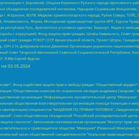
рганизация п. Боровский, Община Коренного Русского народа Щелковского район
гиозное объединение последователей инглиизма, Народная Социальная Инициатива,
 г. Астрахани, ВОЛЯ, Меджлис крымскотатарского народа, Рубеж Севера, ТОЙС, 
6, Независимость, Фирма, Молодежная правозащитная группа МПГ, Курсом Правд
ая республика Русь, Арестантское уголовное единство, Башкорт, Нация и свобода,
орьбы с коррупцией, Фонд защиты прав граждан, Штабы Навального, Совет гражд
ный совет граждан РСФСР СССР Архангельской области, Проект Штурм, Граждане 
tsApp, СИЧ-С14, Добровольческое Движение Организации украинских националисто
ный Совет Татарской Автономной Советской Социалистической Республики, Кон
БТ, Я.МЫ Сергей Фургал
 на
03.05.2024
мная некоммерческая организация "Центр по работе с проблемой насилия "НАСИЛИЮ.НЕТ", Межрегиональный профессиональный союз работников здравоохранения "Альянс врачей", Юридическое лицо, зарегистрированное в Латвийской Республике, SIA "Medusa Project" (регистрационный номер 40103797863, дата регистрации 10.06.2014), Некоммерческая организация "Фонд по борьбе с коррупцией", Автономная некоммерческая организация "Институт права и публичной политики", Баданин Роман Сергеевич, Гликин Максим Александрович, Железнова Мария Михайловна, Лукьянова Юлия Сергеевна, Маетная Елизавета Витальевна, Маняхин Петр Борисович, Чуракова Ольга Владимировна, Ярош Юлия Петровна, Юридическое лицо "The Insider SIA", зарегистрированное в Риге, Латвийская Республика (дата регистрации 26.06.2015), являющееся администратором доменного имени интернет-издания "The Insider SIA", https://theins.ru, Постернак Алексей Евгеньевич, Рубин Михаил Аркадьевич, Анин Роман Александрович, Юридическое лицо Istories fonds, зарегистрированное в Латвийской Республике (регистрационный номер 50008295751, дата регистрации 24.02.2020), Великовский Дмитрий Александрович, Долинина Ирина Николаевна, Мароховская Алеся Алексеевна, Шлейнов Роман Юрьевич, Шмагун Олеся Валентиновна, Общество с ограниченной ответственностью "Альтаир 2021", Общество с ограниченной ответственностью "Вега 2021", Общество с ограниченной ответственностью "Главный редактор 2021", Общество с ограниченной ответственностью "Ромашки монолит", Важенков Артем Валерьевич, Ивановская областная общественная организация "Центр гендерных исследований", Гурман Юрий Альбертович, Медиапроект "ОВД-Инфо", Егоров Владимир Владимирович, Жилинский Владимир Александрович, Общество с ограниченной ответственностью "ЗП", Иванова София Юрьевна, Карезина Инна Павловна, Кильтау Екатерина Викторовна, Петров Алексей Викторович, Пискунов Сергей Евгеньевич, Смирнов Сергей Сергеевич, Тихонов Михаил Сергеевич, Общество с ограниченной ответственностью "ЖУРНАЛИСТ-ИНОСТРАННЫЙ АГЕНТ", Арапова Галина Юрьевна, Вольтская Татьяна Анатольевна, Американская компания "Mason G.E.S. Anonymous Foundation" (США), являющаяся владельцем интернет-издания https://mnews.world/, Компания "Stichting Bellingcat", зарегистрированная в Нидерландах (дата регистрации 11.07.2018), Захаров Андрей Вячеславович, Клепиковская Екатерина Дмитриевна, Общество с ограниченной ответственностью "МЕМО", Перл Роман Александрович, Симонов Евгений Алексеевич, Соловьева Елена Анатольевна, Сотников Даниил Владимирович, Сурначева Елизавета Дмитриевна, Автономная некоммерческая организация по защите прав человека и информированию населения "Якутия – Наше Мнение", Общество с ограниченной ответственностью "Москоу диджитал медиа", с 26.01.2023 Общество с ограниченной ответственностью "Чайка Белые сады", Ветошкина Валерия Валерьевна, Заговора Максим Александрович, Межрегиональное общественное движение "Российская ЛГБТ - сеть", Оленичев Максим Владимирович, Павлов Иван Юрьевич, Скворцова Елена Сергеевна, Общество с ограниченной ответственностью "Как бы инагент", Кочетков Игорь Викторович, Общество с ограниченной ответственностью "Честные выборы", Еланчик Олег Александрович, Общество с ограниченной ответственностью "Нобелевский призыв", Гималова Регина Эмилевна, Григорьев Андрей Валерьевич, Григорьева Алина Александровна, Ассоциация по содействию защите прав призывников, альтернативнослужащих и военнослужащих "Правозащитная группа "Гражданин.Армия.Право", Хисамова Регина Фаритовна, Автономная некоммерческая организация по реализации социально-правовых программ "Лилит", Дальн