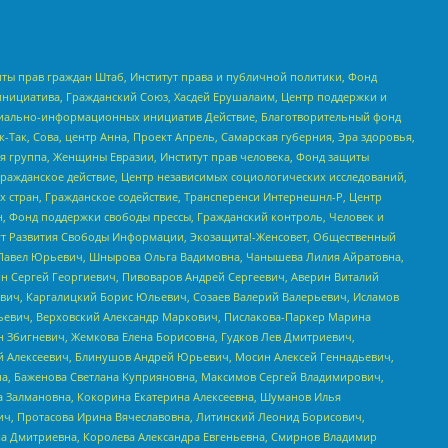
ты прав граждан Штаб, Институт права и публичной политики, Фонд
инициатива, Гражданский Союз, Хасдей Ерушалаим, Центр поддержки и
социально-информационных инициатив Действие, Благотворительный фонд
Так, Сова, центр Анна, Проект Апрель, Самарская губерния, Эра здоровья,
я группа, Женщины Евразии, Институт прав человека, Фонд защиты
Гражданское действие, Центр независимых социологических исследований,
стран, Гражданское содействие, Трансперенси Интернешнл-Р, Центр
н, Фонд поддержки свободы прессы, Гражданский контроль, Человек и
тут Развития Свободы Информации, Экозащита!-Женсовет, Общественный
й Павел Юрьевич, Шнырова Ольга Вадимовна, Чанышева Лилия Айратовна,
ин Сергей Георгиевич, Пивоваров Андрей Сергеевич, Аверин Виталий
вич, Каргалицкий Борис Юльевич, Созаев Валерий Валерьевич, Исламов
льевич, Верховский Александр Маркович, Пислакова-Паркер Марина
н Збигневич, Жемкова Елена Борисовна, Гудков Лев Дмитриевич,
й Алексеевич, Блинушов Андрей Юрьевич, Мосин Алексей Геннадьевич,
а, Баженова Светлана Куприяновна, Максимов Сергей Владимирович,
а Залмановна, Кокорина Екатерина Алексеевна, Шуманов Илья
ч, Протасова Ирина Вячеславовна, Литинский Леонид Борисович,
а Дмитриевна, Королева Александра Евгеньевна, Смирнов Владимир