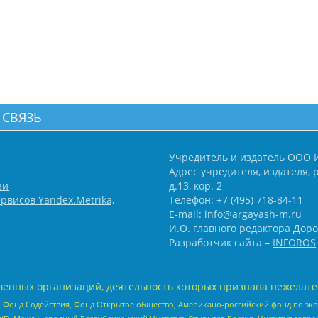
 СВЯЗЬ
Учредитель и издатель ООО 
Адрес учредителя, издателя, р
зи
д.13, кор. 2
рвисов Yandex.Metrika,
Телефон: +7 (495) 718-84-11
E-mail: info@argayash-m.ru
И.О. главного редактора Доро
Разработчик сайта –
INFOROS
енных организаций, деятельность которых признана нежелате
 Фонд Содействия, Фонд Открытое общество, Американо-российский фонд по э