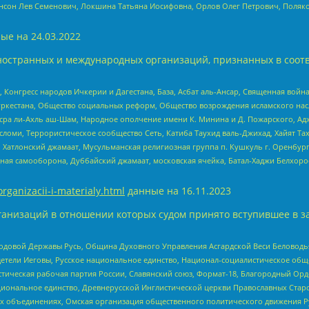
нсон Лев Семенович, Локшина Татьяна Иосифовна, Орлов Олег Петрович, Поляк
ые на
24.03.2022
ностранных и международных организаций, признанных в соотв
нгресс народов Ичкерии и Дагестана, База, Асбат аль-Ансар, Священная война,
уркестана, Общество социальных реформ, Общество возрождения исламского насл
Нусра ли-Ахль аш-Шам, Народное ополчение имени К. Минина и Д. Пожарского, Ад
сломи, Террористическое сообщество Сеть, Катиба Таухид валь-Джихад, Хайят Тах
, Хатлонский джамаат, Мусульманская религиозная группа п. Кушкуль г. Оренбу
ная самооборона, Дуббайский джамаат, московская ячейка, Батал-Хаджи Белхор
organizacii-i-materialy.html
данные на
16.11.2023
анизаций в отношении которых судом принято вступившее в з
 Родовой Державы Русь, Община Духовного Управления Асгардской Веси Беловод
детели Иеговы, Русское национальное единство, Национал-социалистическое об
истическая рабочая партия России, Славянский союз, Формат-18, Благородный Ор
ациональное единство, Древнерусской Инглистической церкви Православных Ста
ных объединениях, Омская организация общественного политического движения Р