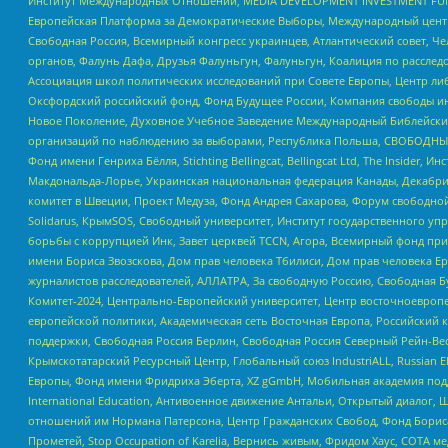
Институт Международных Отношений, MEDIA DEVELOPMENT INVESTMENT FUND,
Европейская Платформа за Демократические Выборы, Международный цент
Свободная Россия, Всемирный конгресс украинцев, Атлантический совет, Ч
органов, Фалунь Дафа, Друзья Фалуньгун, Фалуньгун, Коалиция по рассле
Ассоциация школ политических исследований при Совете Европы, Центр ли
Оксфордский российский фонд, Фонд Будущее России, Компания свободы ин
Новое Поколение, Духовное Учебное Заведение Международный Библейский
организаций по наблюдению за выборами, Республика Польша, СВОБОДНЫЙ
Фонд имени Генриха Бёлля, Stichting Bellingcat, Bellingcat Ltd, The Inside
Макдональда-Лорье, Украинская национальная федерация Канады, Декабрис
комитет в Швеции, Проект Медуза, Фонд Андрея Сахарова, Форум свободной 
Solidarus, КрымSOS, Свободный университет, Институт государственного у
борьбы с коррупцией Инк, Завет церквей TCCN, Агора, Всемирный фонд при
имени Бориса Звозскова, Дом прав человека Тбилиси, Дом прав человека Ер
журналистов расследователей, АЛЛАТРА, За свободную Россию, Свободная Б
Комитет-2024, Центрально-Европейский университет, Центр восточноевроп
европейской политики, Академическая сеть Восточная Европа, Российский к
поддержки, Свободная Россия Берлин, Свободная Россия Северный Рейн-Вест
Крымскотатарский Ресурсный Центр, Глобальный союз IndustriALL, Russian E
Европы, Фонд имени Фридриха Эберта, XZ gGmbH, Мобильная академия поддержк
International Education, Антивоенное движение Антальи, Открытый диало
отношений им Нормана Патерсона, Центр Гражданских Свобод, Фонд Бориса
Прометей, Stop Occupation of Karelia, Вернись живым, Фридом Хаус, СОТА 