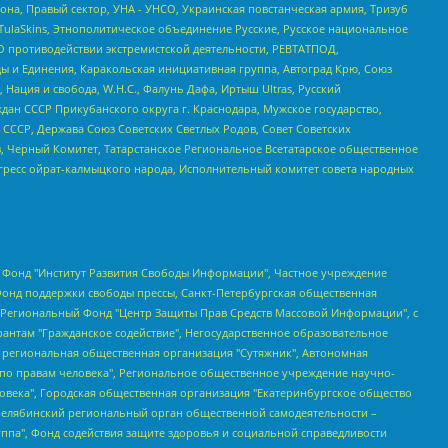
а, Правый сектор, УНА - УНСО, Украинская повстанческая армия, Тризуб
 TulaSkins, Этнополитическое объединение Русские, Русское национальное
О противодействии экстремистской деятельности, РЕВТАТПОД,
ы и Единения, Каракольская инициативная группа, Автоград Крю, Союз
 Нация и свобода, W.H.С., Фалунь Дафа, Иртыш Ultras, Русский
ан СССР Прикубанского округа г. Краснодара, Мужское государство,
СССР, Держава Союз Советских Светлых Родов, Совет Советских
в, Черный Комитет, Татарстанское Региональное Всетатарское общественное
гресс ойрат-калмыцкого народа, Исполнительный комитет совета народных
евосточное общественное движение "Маяк", Санкт-Петербургская ЛГБТ-инициативная группа "Выход", Инициативная группа ЛГБТ+ "Реверс", Алексеев Андрей Викторович, Бекбулатова Таисия Львовна, Беляев Иван Михайлович, Владыкина Елена Сергеевна, Гельман Марат Александрович, Никульшина Вероника Юрьевна, Толоконникова Надежда Андреевна, Шендерович Виктор Анатольевич, Общество с ограниченной ответственностью "Данное сообщение", Общество с ограниченной ответственностью Издательский дом "Новая глава", Айнбиндер Александра Александровна, Московский комьюнити-центр для ЛГБТ+инициатив, Благотворительный фонд развития филантропии, Deutsche Welle (Германия, Kurt-Schumacher-Strasse 3, 53113 Bonn), Борзунова Мария Михайловна, Воробьев Виктор Викторович, Голубева Анна Львовна, Константинова Алла Михайловна, Малкова Ирина Владимировна, Мурадов Мурад Абдулгалимович, Осетинская Елизавета Николаевна, Понасенков Евгений Николаевич, Ганапольский Матвей Юрьевич, Киселев Евгений Алексеевич, Борухович Ирина Григорьевна, Дремин Иван Тимофеевич, Дубровский Дмитрий Викторович, Красноярская региональная общественная организация поддержки и развития альтернативных образовательных технологий и межкультурных коммуникаций "ИНТЕРРА", Маяковская Екатерина Алексеевна, Фейгин Марк Захарович, Филимонов Андрей Викторович, Дзугкоева Регина Николаевна, Доброхотов Роман Александрович, Дудь Юрий Александрович, Елкин Сергей Владимирович, Кругликов Кирилл Игоревич, Сабунаева Мария Леонидовна, Семенов Алексей Владимирович, Шаинян Карен Багратович, Шульман Екатерина Михайловна, Асафьев Артур Валерьевич, Вахштайн Виктор Семенович, Венедиктов Алексей Алексеевич, Лушникова Екатерина Евгеньевна, Волков Леонид Михайлович, Невзоров Александр Глебович, Пархоменко Сергей Борисович, Сироткин Ярослав Николаевич, Кара-Мурза Владимир Владимирович, Баранова Наталья Владимировна, Гозман Леонид Яковлевич, Кагарлицкий Борис Юльевич, Климарев Михаил Валерьевич, Милов Владимир Станиславович, Автономная некоммерческая организация Краснодарский центр современного искусства "Типография", Моргенштерн Алишер Тагирович, Соболь Любовь Эдуардовна, Общество с ограниченной ответственностью "ЛИЗА НОРМ", Каспаров Гарри Кимович, Ходорковский Михаил Борисович, Общество с ограниченной ответственностью "Апрельские тезисы", Данилович Ирина Брониславовна, Кашин Олег Владимирович, Петров Николай Владимирович, Пивоваров Алексей Владимирович, Соколов Михаил Владимирович, Цветкова Юлия Владимировна, Чичваркин Евгений Александрович, Комитет против пыток/Команда против пыток, Общество с ограниченной ответственностью "Первый научный", Общество с ограниченной ответственностью "Вертолет и ко", Белоцерковская Вероника Борисовна, Кац Максим Евгеньевич, Лазарева Татьяна Юрьевна, Шаведдинов Руслан Табризович, Яшин Илья Валерьевич, Общество с ограниченной ответственностью "Иноагент ААВ", Алешковский Дмитрий Петрович, Альбац Евгения Марковна, Быков Дмитрий Львович, Галямина Юлия Евгеньевна, Лойко Сергей Леонидович, Мартынов Кирилл Константинович, Медведев Сергей Александрович, Крашенинников Федор Геннадиевич, Гордеева Катерина Вл