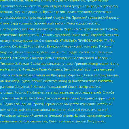
менной России, Черноморский фонд регионального сотрудничества,
, Тихоокеанский центр защиты окружающей среды и природных ресурсов,
 Хармони, Родники дракона, Врачи против насильственного извлечения
по расследованию преследований Фалуньгун, Пражский гражданский центр,
бмен, Бард колледж, Европейский выбор, Фонд Ходорковского,
ное Управление Евангельских Христиан Украинской Христианской Церкви,
огических Предприятий, Церковь Духовной Технологии, Европейская сеть
ий Институт Международных Отношений, КРИМСЬКА ПРАВОЗАХИСНА ГРУПА,
стонии, Calvert 22 Foundation, Канадский украинский конгресс, Институт
ждение, Всеукраинский духовный центр , Риддл, Русский антивоенный
ародов ПостРоссии, Солидарность с гражданским движением в России –
в Тисима и Хабомаи, Съезд народных депутатов, Гринпис Интернешнл, Фонд
ека Чернигов, Фонд Дом Прав Человека, Белорусский дом прав человека
нтр европейских исследований им Вилфрида Мартенса, Сетевое объединение
Чам Финланд, Гудзоновский институт, Фонд Демократического Развития,
актатов Свидетелей Иеговы, Гражданский Совет, Центр анализа
астоящая Россия, Глобальная сеть журналистов-расследователей, Служба
a Asocicion de Rusos Libres, Союз за возвращение Северных территорий,
еста, Радио Свободная Европа, Германское общество изучения Восточной
ouncils for International Education, Cultural Vistas, Institute of
, Российско-канадский демократический альянс, Школа международных
е антивоенное сопротивление, Комитет независимости Ингушетии,