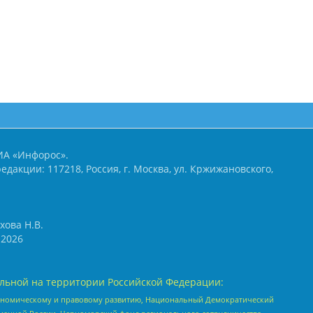
ИА «Инфорос».
едакции: 117218, Россия, г. Москва, ул. Кржижановского,
хова Н.В.
2026
льной на территории Российской Федерации:
кономическому и правовому развитию, Национальный Демократический