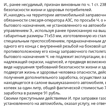
И., ранее несудимый, признан виновным по ч. 1 ст. 2
безопасности жизни и здоровья потребителей.
И.,находясь на территории автомобильной заправочной
обязанности слесаря-оператора АЗС, по просьбе Ч. о
бытового назначения, не установленного на автомоб
управлением Э., используя ранее приисканную на вы
габаритные размеры 71х53 мм, изготовленную из ста
специальным приспособлением, предназначенным для
одного его конца с внутренней резьбой на боковой ш
противоположному его концу заправочного пистолета 
бытового назначения Ч. не подлежит эксплуатации, в с
надлежащей окраски, надписей, и предвидя возможно
виде нарушения требований безопасности жизни и здо
подвергая жизнь и здоровье человека опасности, дей
получения дополнительного заработка, осуществил за
находящегося в салоне вышеуказанного автомобиля, в
копеек за один литр, общей фактической стоимостью 
заработка в размере 91 рубль.
Своими преступными действиями И. при заправке газ
установленного на автомобиль, оказал услугу, не от