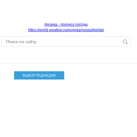
Аргаяш - прогноз погоды
https://world-weather.ru/pogoda/russia/lipetsk/
ВЫБОР РЕДАКЦИИ