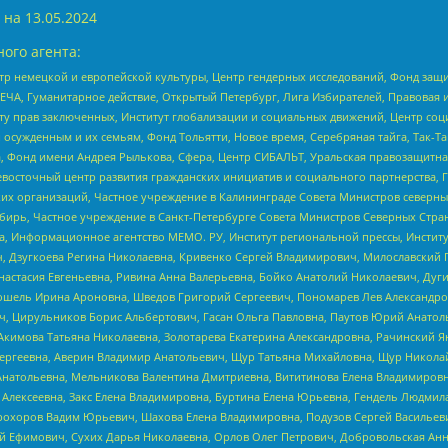
 на
13.05.2024
ого агента:
р немецкой и европейской культуры, Центр гендерных исследований, Фонд защи
ЧА, Гуманитарное действие, Открытый Петербург, Лига Избирателей, Правовая 
иту прав заключенных, Институт глобализации и социальных движений, Центр 
ужденным и их семьям, Фонд Тольятти, Новое время, Серебряная тайга, Так-Так-
, Фонд имени Андрея Рылькова, Сфера, Центр СИБАЛЬТ, Уральская правозащитна
невосточный центр развития гражданских инициатив и социального партнерства, 
 организаций, Частное учреждение в Калининграде Совета Министров северных 
бирь, Частное учреждение в Санкт-Петербурге Совета Министров Северных Стра
а, Информационное агентство МЕМО. РУ, Институт региональной прессы, Инсти
ч, Дзугкоева Регина Николаевна, Кривенко Сергей Владимирович, Милославски
настасия Евгеньевна, Ривина Анна Валерьевна, Бойко Анатолий Николаевич, Дуг
ошель Ирина Ароновна, Шведов Григорий Сергеевич, Пономарев Лев Александро
ч, Цирульников Борис Альбертович, Гасан Ольга Павловна, Паутов Юрий Анато
Акимова Татьяна Николаевна, Золотарева Екатерина Александровна, Рачинский Я
Сергеевна, Аверин Владимир Анатольевич, Щур Татьяна Михайловна, Щур Никола
Анатольевна, Мельникова Валентина Дмитриевна, Вититинова Елена Владимировн
 Алексеевна, Закс Елена Владимировна, Буртина Елена Юрьевна, Гендель Людмил
рохоров Вадим Юрьевич, Шахова Елена Владимировна, Подузов Сергей Васильеви
й Ефимович, Сухих Дарья Николаевна, Орлов Олег Петрович, Добровольская Анн