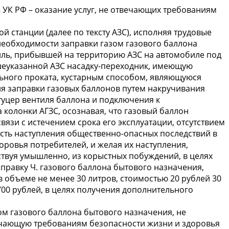
38 УК РФ – оказание услуг, не отвечающих требованиям
 станции (далее по тексту АЗС), исполняя трудовые
 необходимости заправки газом газового баллона
иль, прибывшей на территорию АЗС на автомобиле под
шеуказанной АЗС насадку-переходник, имеющую
льного проката, кустарным способом, являющуюся
 заправки газовых баллонов путем накручивания
туцер вентиля баллона и подключения к
колонки АГЗС, осознавая, что газовый баллон
вязи с истечением срока его эксплуатации, отсутствием
сть наступления общественно-опасных последствий в
ровья потребителей, и желая их наступления,
ствуя умышленно, из корыстных побуждений, в целях
правку Ч. газового баллона бытового назначения,
 объеме не менее 30 литров, стоимостью 20 рублей 30
700 рублей, в целях получения дополнительного
ом газового баллона бытового назначения, не
вечающую требованиям безопасности жизни и здоровья