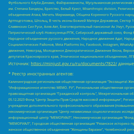
Футбольного Клуба Динамо, Файзрахманисты, Мусульманская религиозная о
им. Степана Бандеры, Братство, Белый Крест, Misanthropic division, Рели
объединение Атака, Мечеть Мирмамеда, Община Коренного Русского народа
Артподготовка, Штольц, В честь иконы Божией Матери Державная, Сектор 1
Славянских Сил Руси, Алля-Аят, Благотворительный пансионат Ак Умут, Русск
Патриотический клуб-Новокузнецк/РПК, Сибирский державный союз, Фонд б
Народное объединение русского движения, Народное движение Адат, Народ
Социалистических Районов, Meta Platforms Inc, Facebook, Instagram, Wha
движение, Невоград, Молодежное Демократическое Движение Весна, Верхов
депутатов Красноярского края, Этническое национальное объединение, ЛГ
Источник:
https://minjust.gov.ru/ru/documents/7822/
данные
* Реестр иностранных агентов:
Калининградская региональная общественная организация "Экозащита!-Женсовет", Фонд содействия защите прав и свобод граждан "Общественный вердикт", Фонд "Институт Развития Свободы Информации", Частное учреждение "Информационное агентство МЕМО. РУ", Региональная общественная организация "Общественная комиссия по сохранению наследия академика Сахарова", Фонд поддержки свободы прессы, Санкт-Петербургская общественная правозащитная организация "Гражданский контроль", Межрегиональная общественная организация "Информационно-просветительский центр "Мемориал", Региональный Фонд "Центр Защиты Прав Средств Массовой Информации", с 05.12.2023 Фонд "Центр Защиты Прав Средств массовой информации", Региональная общественная благотворительная организация помощи беженцам и мигрантам "Гражданское содействие", Негосударственное образовательное учреждение дополнительного профессионального образования (повышение квалификации) специалистов "АКАДЕМИЯ ПО ПРАВАМ ЧЕЛОВЕКА", Свердловская региональная общественная организация "Сутяжник", Автономная некоммерческая организация "Центр независимых социологических исследований", Союз общественных объединений "Российский исследовательский центр по правам человека", Региональное общественное учреждение научно-информационный центр "МЕМОРИАЛ", Некоммерческая организация "Фонд защиты гласности", Автономная некоммерческая организация "Институт прав человека", Городская общественная организация "Екатеринбургское общество "МЕМОРИАЛ", Городская общественная организация "Рязанское историко-просветительское и правозащитное общество "Мемориал" (Рязанский Мемориал), Челябинский региональный орган общественной самодеятельности – женское общественное объединение "Женщины Евразии", Челябинский региональный орган общественной самодеятельности "Уральская правозащитная группа", Фонд содействия защите здоровья и социальной справедливости имени Андрея Рылькова, Автономная Некоммерческая Организация "Аналитический Центр Юрия Левады", Автономная некоммерческая организация социальной поддержки населения "Проект Апрель", Региональная общественная организация помощи женщинам и детям, находящимся в кризисной ситуации "Информационно-методический центр "Анна", Фонд содействия развитию массовых коммуникаций и правовому просвещению "Так-так-Так", Фонд содействия устойчивому развитию "Серебряная тайга", Свердловский региональный общественный фонд социальных проектов "Новое время", "Idel.Реалии", Кавказ.Реалии, Крым.Реалии, Телеканал Настоящее Время, Татаро-башкирская служба Радио Свобода (Azatliq Radiosi), Радио Свободная Европа/Радио Свобода (PCE/PC), "Сибирь.Реалии", "Фактограф", Благотворительный фонд помощи осужденным и их семьям, Автономная некоммерческая организация "Институт глобализации и социальных движений", Фонд "В защиту прав заключенных", Частное учреждение "Центр поддержки и содействия развитию средств массовой информации", Пензенский региональный общественный благотворительный фонд "Гражданский союз", "Север.Реалии", Некоммерческая организация Фонд "Правовая инициатива", Общество с ограниченной ответственностью "Радио Свободная Европа/Радио Свобода", Чешское информационное агентство "MEDIUM-ORIENT", Красноярская региональная общественная организация "Мы против СПИДа", Камалягин Денис Николаевич, Маркелов Сергей Евгеньевич, Пономарев Лев Александрович, Савицкая Людмила Алексеевна, Автоно