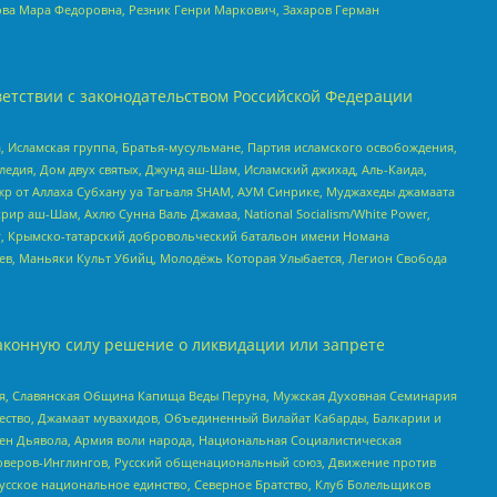
ова Мара Федоровна, Резник Генри Маркович, Захаров Герман
етствии с законодательством Российской Федерации
 Исламская группа, Братья-мусульмане, Партия исламского освобождения,
едия, Дом двух святых, Джунд аш-Шам, Исламский джихад, Аль-Каида,
жр от Аллаха Субхану уа Тагьаля SHAM, АУМ Синрике, Муджахеды джамаата
рир аш-Шам, Ахлю Сунна Валь Джамаа, National Socialism/White Power,
рг, Крымско-татарский добровольческий батальон имени Номана
оев, Маньяки Культ Убийц, Молодёжь Которая Улыбается, Легион Свобода
аконную силу решение о ликвидации или запрете
ья, Славянская Община Капища Веды Перуна, Мужская Духовная Семинария
щество, Джамаат мувахидов, Объединенный Вилайат Кабарды, Балкарии и
ден Дьявола, Армия воли народа, Национальная Социалистическая
роверов-Инглингов, Русский общенациональный союз, Движение против
усское национальное единство, Северное Братство, Клуб Болельщиков