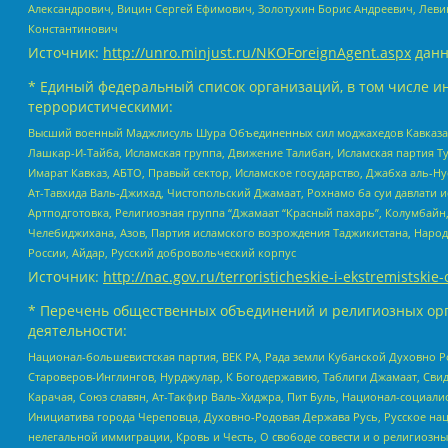
Александрович, Вицин Сергей Ефимович, Золотухин Борис Андреевич, Леви
Константинович
Источник:
http://unro.minjust.ru/NKOForeignAgent.aspx
данн
* Единый федеральный список организаций, в том числе и
террористическими:
Высший военный Маджлисуль Шура Объединенных сил моджахедов Кавказа, Ко
Лашкар-И-Тайба, Исламская группа, Движение Талибан, Исламская партия Т
Имарат Кавказ, АБТО, Правый сектор, Исламское государство, Джабха аль-
Ат-Тавхида Валь-Джихад, Чистопольский Джамаат, Рохнамо ба суи давлати и
Артподготовка, Религиозная группа “Джамаат “Красный пахарь”, Колумбайн
Челебиджихана, Азов, Партия исламского возрождения Таджикистана, Народ
России, Айдар, Русский добровольческий корпус
Источник:
http://nac.gov.ru/terroristicheskie-i-ekstremistskie-
* Перечень общественных объединений и религиозных орг
деятельности:
Национал-большевистская партия, ВЕК РА, Рада земли Кубанской Духовно
Староверов-Инглингов, Нурджулар, К Богодержавию, Таблиги Джамаат, Сви
Карачая, Союз славян, Ат-Такфир Валь-Хиджра, Пит Буль, Национал-социал
Инициатива города Череповца, Духовно-Родовая Держава Русь, Русское н
нелегальной иммиграции, Кровь и Честь, О свободе совести и о религиоз