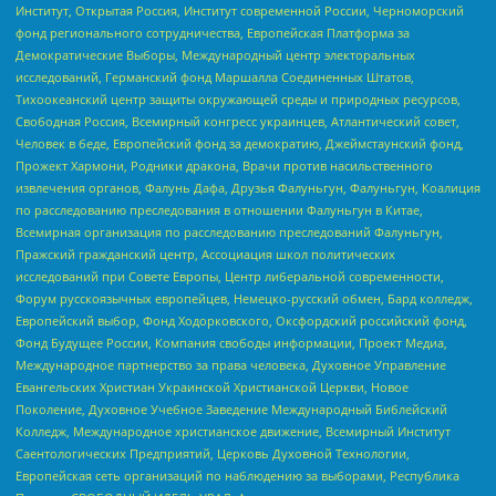
Институт, Открытая Россия, Институт современной России, Черноморский
фонд регионального сотрудничества, Европейская Платформа за
Демократические Выборы, Международный центр электоральных
исследований, Германский фонд Маршалла Соединенных Штатов,
Тихоокеанский центр защиты окружающей среды и природных ресурсов,
Свободная Россия, Всемирный конгресс украинцев, Атлантический совет,
Человек в беде, Европейский фонд за демократию, Джеймстаунский фонд,
Прожект Хармони, Родники дракона, Врачи против насильственного
извлечения органов, Фалунь Дафа, Друзья Фалуньгун, Фалуньгун, Коалиция
по расследованию преследования в отношении Фалуньгун в Китае,
Всемирная организация по расследованию преследований Фалуньгун,
Пражский гражданский центр, Ассоциация школ политических
исследований при Совете Европы, Центр либеральной современности,
Форум русскоязычных европейцев, Немецко-русский обмен, Бард колледж,
Европейский выбор, Фонд Ходорковского, Оксфордский российский фонд,
Фонд Будущее России, Компания свободы информации, Проект Медиа,
Международное партнерство за права человека, Духовное Управление
Евангельских Христиан Украинской Христианской Церкви, Новое
Поколение, Духовное Учебное Заведение Международный Библейский
Колледж, Международное христианское движение, Всемирный Институт
Саентологических Предприятий, Церковь Духовной Технологии,
Европейская сеть организаций по наблюдению за выборами, Республика