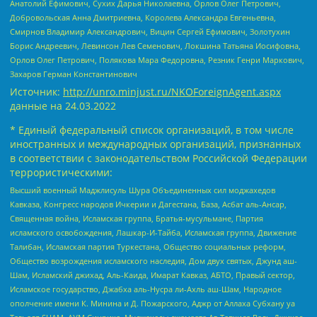
Анатолий Ефимович, Сухих Дарья Николаевна, Орлов Олег Петрович,
Добровольская Анна Дмитриевна, Королева Александра Евгеньевна,
Смирнов Владимир Александрович, Вицин Сергей Ефимович, Золотухин
Борис Андреевич, Левинсон Лев Семенович, Локшина Татьяна Иосифовна,
Орлов Олег Петрович, Полякова Мара Федоровна, Резник Генри Маркович,
Захаров Герман Константинович
Источник:
http://unro.minjust.ru/NKOForeignAgent.aspx
данные на
24.03.2022
* Единый федеральный список организаций, в том числе
иностранных и международных организаций, признанных
в соответствии с законодательством Российской Федерации
террористическими:
Высший военный Маджлисуль Шура Объединенных сил моджахедов
Кавказа, Конгресс народов Ичкерии и Дагестана, База, Асбат аль-Ансар,
Священная война, Исламская группа, Братья-мусульмане, Партия
исламского освобождения, Лашкар-И-Тайба, Исламская группа, Движение
Талибан, Исламская партия Туркестана, Общество социальных реформ,
Общество возрождения исламского наследия, Дом двух святых, Джунд аш-
Шам, Исламский джихад, Аль-Каида, Имарат Кавказ, АБТО, Правый сектор,
Исламское государство, Джабха аль-Нусра ли-Ахль аш-Шам, Народное
ополчение имени К. Минина и Д. Пожарского, Аджр от Аллаха Субхану уа