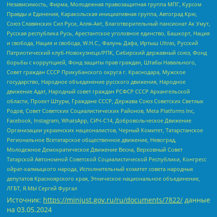
Независимость, Фирма, Молодежная правозащитная группа МПГ, Курсом
Правды и Единения, Каракольская инициативная группа, Автоград Крю,
Союз Славянских Сил Руси, Алля-Аят, Благотворительный пансионат Ак Умут,
Русская республика Русь, Арестантское уголовное единство, Башкорт, Нация
и свобода, Нация и свобода, W.H.С., Фалунь Дафа, Иртыш Ultras, Русский
Патриотический клуб-Новокузнецк/РПК, Сибирский державный союз, Фонд
борьбы с коррупцией, Фонд защиты прав граждан, Штабы Навального,
Совет граждан СССР Прикубанского округа г. Краснодара, Мужское
государство, Народное объединение русского движения, Народное
движение Адат, Народный совет граждан РСФСР СССР Архангельской
области, Проект Штурм, Граждане СССР, Держава Союз Советских Светлых
Родов, Совет Советских Социалистических Районов, Meta Platforms Inc,
Facebook, Instagram, WhatsApp, СИЧ-С14, Добровольческое Движение
Организации украинских националистов, Черный Комитет, Татарстанское
Региональное Всетатарское общественное движение, Невоград,
Молодежное Демократическое Движение Весна, Верховный Совет
Татарской Автономной Советской Социалистической Республики, Конгресс
ойрат-калмыцкого народа, Исполнительный комитет совета народных
депутатов Красноярского края, Этническое национальное объединение,
ЛГБТ, Я.МЫ Сергей Фургал
Источник:
https://minjust.gov.ru/ru/documents/7822/
данные
на
03.05.2024