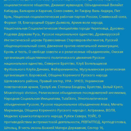
социалистическое общество, Джамаат мувахидов, Объединенный Вилайат
Кабарды, Балкарии и Карачая, Союз славян, Ат-Такфир Валь-Хиджра, Пит
Буль, Национал-социалистическая рабочая партия России, Славянский союз,
Формат-18, Благородный Орден Дьявола, Армия воли народа,
Национальная Социалистическая Инициатива города Череповца, Духовно-
Родовая Держава Русь, Русское национальное единство, Древнерусской
Инглистической церкви Православных Староверов-Инглингов, Русский
общенациональный союз, Движение против нелегальной иммиграции,
Кровь и Честь, О свободе совести и о религиозных объединениях, Омская
организация общественного политического движения Русское
национальное единство, Северное Братство, Клуб Болельщиков
Футбольного Клуба Динамо, Файзрахманисты, Мусульманская религиозная
организация п. Боровский, Община Коренного Русского народа
Щелковского района, Правый сектор, УНА - УНСО, Украинская
повстанческая армия, Тризуб им. Степана Бандеры, Братство, Белый Крест,
Misanthropic division, Религиозное объединение последователей инглиизма,
Народная Социальная Инициатива, TulaSkins, Этнополитическое
объединение Русские, Русское национальное объединение Атака, Мечеть
Мирмамеда, Община Коренного Русского народа г. Астрахани, ВОЛЯ,
Меджлис крымскотатарского народа, Рубеж Севера, ТОЙС, О
противодействии экстремистской деятельности, РЕВТАТПОД, Артподготовка,
Штольц, В честь иконы Божией Матери Державная, Сектор 16,