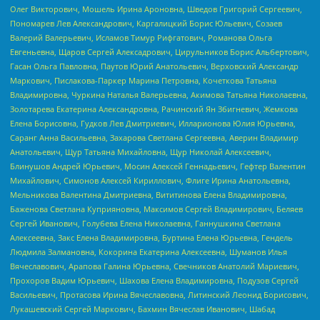
Олег Викторович, Мошель Ирина Ароновна, Шведов Григорий Сергеевич,
Пономарев Лев Александрович, Каргалицкий Борис Юльевич, Созаев
Валерий Валерьевич, Исламов Тимур Рифгатович, Романова Ольга
Евгеньевна, Щаров Сергей Алексадрович, Цирульников Борис Альбертович,
Гасан Ольга Павловна, Паутов Юрий Анатольевич, Верховский Александр
Маркович, Пислакова-Паркер Марина Петровна, Кочеткова Татьяна
Владимировна, Чуркина Наталья Валерьевна, Акимова Татьяна Николаевна,
Золотарева Екатерина Александровна, Рачинский Ян Збигневич, Жемкова
Елена Борисовна, Гудков Лев Дмитриевич, Илларионова Юлия Юрьевна,
Саранг Анна Васильевна, Захарова Светлана Сергеевна, Аверин Владимир
Анатольевич, Щур Татьяна Михайловна, Щур Николай Алексеевич,
Блинушов Андрей Юрьевич, Мосин Алексей Геннадьевич, Гефтер Валентин
Михайлович, Симонов Алексей Кириллович, Флиге Ирина Анатольевна,
Мельникова Валентина Дмитриевна, Вититинова Елена Владимировна,
Баженова Светлана Куприяновна, Максимов Сергей Владимирович, Беляев
Сергей Иванович, Голубева Елена Николаевна, Ганнушкина Светлана
Алексеевна, Закс Елена Владимировна, Буртина Елена Юрьевна, Гендель
Людмила Залмановна, Кокорина Екатерина Алексеевна, Шуманов Илья
Вячеславович, Арапова Галина Юрьевна, Свечников Анатолий Мариевич,
Прохоров Вадим Юрьевич, Шахова Елена Владимировна, Подузов Сергей
Васильевич, Протасова Ирина Вячеславовна, Литинский Леонид Борисович,
Лукашевский Сергей Маркович, Бахмин Вячеслав Иванович, Шабад