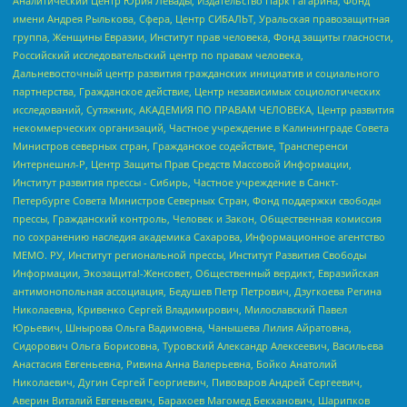
Аналитический Центр Юрия Левады, Издательство Парк Гагарина, Фонд
имени Андрея Рылькова, Сфера, Центр СИБАЛЬТ, Уральская правозащитная
группа, Женщины Евразии, Институт прав человека, Фонд защиты гласности,
Российский исследовательский центр по правам человека,
Дальневосточный центр развития гражданских инициатив и социального
партнерства, Гражданское действие, Центр независимых социологических
исследований, Сутяжник, АКАДЕМИЯ ПО ПРАВАМ ЧЕЛОВЕКА, Центр развития
некоммерческих организаций, Частное учреждение в Калининграде Совета
Министров северных стран, Гражданское содействие, Трансперенси
Интернешнл-Р, Центр Защиты Прав Средств Массовой Информации,
Институт развития прессы - Сибирь, Частное учреждение в Санкт-
Петербурге Совета Министров Северных Стран, Фонд поддержки свободы
прессы, Гражданский контроль, Человек и Закон, Общественная комиссия
по сохранению наследия академика Сахарова, Информационное агентство
МЕМО. РУ, Институт региональной прессы, Институт Развития Свободы
Информации, Экозащита!-Женсовет, Общественный вердикт, Евразийская
антимонопольная ассоциация, Бедушев Петр Петрович, Дзугкоева Регина
Николаевна, Кривенко Сергей Владимирович, Милославский Павел
Юрьевич, Шнырова Ольга Вадимовна, Чанышева Лилия Айратовна,
Сидорович Ольга Борисовна, Туровский Александр Алексеевич, Васильева
Анастасия Евгеньевна, Ривина Анна Валерьевна, Бойко Анатолий
Николаевич, Дугин Сергей Георгиевич, Пивоваров Андрей Сергеевич,
Аверин Виталий Евгеньевич, Барахоев Магомед Бекханович, Шарипков