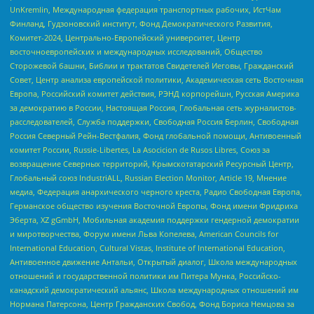
UnKremlin, Международная федерация транспортных рабочих, ИстЧам
Финланд, Гудзоновский институт, Фонд Демократического Развития,
Комитет-2024, Центрально-Европейский университет, Центр
восточноевропейских и международных исследований, Общество
Сторожевой башни, Библии и трактатов Свидетелей Иеговы, Гражданский
Совет, Центр анализа европейской политики, Академическая сеть Восточная
Европа, Российский комитет действия, РЭНД корпорейшн, Русская Америка
за демократию в России, Настоящая Россия, Глобальная сеть журналистов-
расследователей, Служба поддержки, Свободная Россия Берлин, Свободная
Россия Северный Рейн-Вестфалия, Фонд глобальной помощи, Антивоенный
комитет России, Russie-Libertes, La Asocicion de Rusos Libres, Союз за
возвращение Северных территорий, Крымскотатарский Ресурсный Центр,
Глобальный союз IndustriALL, Russian Election Monitor, Article 19, Мнение
медиа, Федерация анархического черного креста, Радио Свободная Европа,
Германское общество изучения Восточной Европы, Фонд имени Фридриха
Эберта, XZ gGmbH, Мобильная академия поддержки гендерной демократии
и миротворчества, Форум имени Льва Копелева, American Councils for
International Education, Cultural Vistas, Institute of International Education,
Антивоенное движение Антальи, Открытый диалог, Школа международных
отношений и государственной политики им Питера Мунка, Российско-
канадский демократический альянс, Школа международных отношений им
Нормана Патерсона, Центр Гражданских Свобод, Фонд Бориса Немцова за