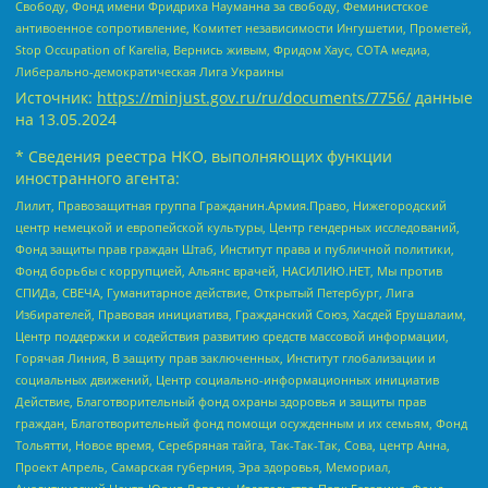
Свободу, Фонд имени Фридриха Науманна за свободу, Феминистское
антивоенное сопротивление, Комитет независимости Ингушетии, Прометей,
Stop Occupation of Karelia, Вернись живым, Фридом Хаус, СОТА медиа,
Либерально-демократическая Лига Украины
Источник:
https://minjust.gov.ru/ru/documents/7756/
данные
на
13.05.2024
* Сведения реестра НКО, выполняющих функции
иностранного агента:
Лилит, Правозащитная группа Гражданин.Армия.Право, Нижегородский
центр немецкой и европейской культуры, Центр гендерных исследований,
Фонд защиты прав граждан Штаб, Институт права и публичной политики,
Фонд борьбы с коррупцией, Альянс врачей, НАСИЛИЮ.НЕТ, Мы против
СПИДа, СВЕЧА, Гуманитарное действие, Открытый Петербург, Лига
Избирателей, Правовая инициатива, Гражданский Союз, Хасдей Ерушалаим,
Центр поддержки и содействия развитию средств массовой информации,
Горячая Линия, В защиту прав заключенных, Институт глобализации и
социальных движений, Центр социально-информационных инициатив
Действие, Благотворительный фонд охраны здоровья и защиты прав
граждан, Благотворительный фонд помощи осужденным и их семьям, Фонд
Тольятти, Новое время, Серебряная тайга, Так-Так-Так, Сова, центр Анна,
Проект Апрель, Самарская губерния, Эра здоровья, Мемориал,