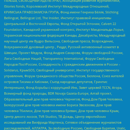
Польша, СВОБОДНЫЙ ИДЕЛЬ-УРАЛ, Ассоциация развития журналистики,
IStories fonds, Королевский Институт Международных Отношений,
КРИМСЬКА ПРАВОЗАХИСНА ГРУПА, Фонд имени Генриха Бёлля, Stichting
Bellingcat, Bellingcat Ltd, The Insider, Институт правовой инициативы
Центральной и Восточной Европы, Фонд Открытой Эстонии, Calvert 22
Foundation, Канадский украинский конгресс, Институт Макдональда-Лорье,
Украинская национальная федерация Канады, Декабристы, Международный
научный центр им Вудро Вильсона, Свободная пресса, Возрождение,
Всеукраинский духовный центр , Риддл, Русский антивоенный комитет в
Швеции, Проект Медуза, Фонд Андрея Сахарова, Форум свободной России,
Лига Свободных Наций, Transparеncy International, Форум Свободных
Народов ПостРоссии, Солидарность с гражданским движением в России –
Solidarus, КрымSOS, Свободный университет, Институт государственного
управления, Форум гражданского общества Россия, Беллона, Союз жителей
островов Тисима и Хабомаи, Съезд народных депутатов, Гринпис
Интернешнл, Фонд борьбы с коррупцией Инк, Завет церквей TCCN, Агора,
Всемирный фонд природы, BDR Novaja Gazeta-Europe, Алтай проект,
Образовательный дом прав человека Чернигов, Фонд Дом Прав Человека,
Белорусский дом прав человека имени Бориса Звозскова, Дом прав
человека Тбилиси, Дом прав человека Ереван, Дом прав человека Крым,
Центр дикого лосося, TVR Studios, ТВ Дождь, Центр европейских
исследований им Вилфрида Мартенса, Сетевое объединение журналистов
расследователей, АЛЛАТРА, За свободную Россию, Свободная Бурятия, Uralic,