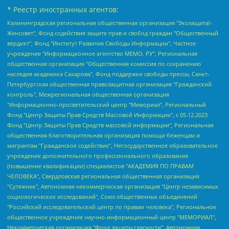
* Реестр иностранных агентов:
Калининградская региональная общественная организация "Экозащита!-Женсовет", Фонд содействия защите прав и свобод граждан "Общественный вердикт", Фонд "Институт Развития Свободы Информации", Частное учреждение "Информационное агентство МЕМО. РУ", Региональная общественная организация "Общественная комиссия по сохранению наследия академика Сахарова", Фонд поддержки свободы прессы, Санкт-Петербургская общественная правозащитная организация "Гражданский контроль", Межрегиональная общественная организация "Информационно-просветительский центр "Мемориал", Региональный Фонд "Центр Защиты Прав Средств Массовой Информации", с 05.12.2023 Фонд "Центр Защиты Прав Средств массовой информации", Региональная общественная благотворительная организация помощи беженцам и мигрантам "Гражданское содействие", Негосударственное образовательное учреждение дополнительного профессионального образования (повышение квалификации) специалистов "АКАДЕМИЯ ПО ПРАВАМ ЧЕЛОВЕКА", Свердловская региональная общественная организация "Сутяжник", Автономная некоммерческая организация "Центр независимых социологических исследований", Союз общественных объединений "Российский исследовательский центр по правам человека", Региональное общественное учреждение научно-информационный центр "МЕМОРИАЛ", Некоммерческая организация "Фонд защиты гласности", Автономная некоммерческая организация "Институт прав человека", Городская общественная организация "Екатеринбургское общество "МЕМОРИАЛ", Городская общественная организация "Рязанское историко-просветительское и правозащитное общество "Мемориал" (Рязанский Мемориал), Челябинский региональный орган общественной самодеятельности – женское общественное объединение "Женщины Евразии", Челябинский региональный орган общественной самодеятельности "Уральская правозащитная группа", Фонд содействия защите здоровья и социальной справедливости имени Андрея Рылькова, Автономная Некоммерческая Организация "Аналитический Центр Юрия Левады", Автономная некоммерческая организация социальной поддержки населения "Проект Апрель", Региональная общественная организация помощи женщинам и детям, находящимся в кризисной ситуации "Информационно-методический центр "Анна", Фонд содействия развитию массовых коммуникаций и правовому просвещению "Так-так-Так", Фонд содействия устойчивому развитию "Серебряная тайга", Свердловский региональный общественный фонд социальных проектов "Новое время", "Idel.Реалии", Кавказ.Реалии, Крым.Реалии, Телеканал Настоящее Время, Татаро-башкирская служба Радио Свобода (Azatliq Radiosi), Радио Свободная Европа/Радио Свобода (PCE/PC), "Сибирь.Реалии", "Фактограф", Благотворительный фонд помощи осужденным и их семьям, Автономная некоммерческая организация "Институт глобализации и социальных движений", Фонд "В защиту прав заключенных", Частное учреждение "Центр поддержки и содействия развитию средств массовой информации", Пензенский региональный общественный благотворительный фонд "Гражданский союз", "Север.Реалии", Некоммерческая организация Фонд "Правовая инициатива", Общество с ограниченной ответственностью "Радио Свободная Европа/Радио Свобода", Чешское информационное агентство "MEDIUM-ORIENT", Красноярская региональная общественная организация "Мы против СПИДа", Камалягин Денис Николаевич, Маркелов Сергей Евгеньевич, Пономарев Лев Александрович, Савицкая Людмила Алексеевна, Автономная некоммерческая организация "Центр по работе с проблемой насилия "НАСИЛИЮ.НЕТ", Межрегиональный профессиональный союз работников здравоохранения "Альянс врачей", Юридическое лицо, зарегистрированное в Латвийской Республике, SIA "Medusa Project" (регистрационный номер 40103797863, дата регистрации 10.06.2014), Некоммерческая организация "Фонд по борьбе с коррупцией", Автономная некоммерческая организация "Институт права и публичной политики", Баданин Роман Сергеевич, Гликин Максим Александрович, Железнова Мария Михайловна, Лукьянова Юлия Сергеевна, Маетная Елизавета Витальевна, Маняхин Петр Борисович, Чуракова Ольга Владимировна, Ярош Юлия Петровна, Юридическое лицо "The Insider SIA", зарегистрированное в Риге, Латвийская Республика (дата регистрации 26.06.2015), являющееся администратором доменного имени интернет-издания "The Insider SIA", https://theins.ru, Постернак Алексей Евгеньевич, Рубин Михаил Аркадьевич, Анин Роман Александрович, Юридическое лицо Istories fonds, зарегистрированное в Латвийской Республике (регистрационный номер 50008295751, дата регистрации 24.02.2020), Великовский Дмитрий Александрович, Долинина Ирина Николаевна, Мароховская Алеся Алексеевна, Шлейнов Роман Юрьевич, Шмагун Олеся Валентиновна, Общество с ограниченной ответственностью "Альтаир 2021", Общество с ограниченной ответственностью "Вега 2021", Общество с ограниченной ответственностью "Главный редактор 2021", Общество с ограниченной ответственностью "Ромашки монолит", Важенков Артем Валерьевич, Ивановская областная общественная организация "Центр гендерных исследований", Гурман Юрий Альбертович, Медиапроект "ОВД-Инфо", Егоров Владимир Владимирович, Жилинский Владимир Александрович, Общество с ограниченной ответственностью "ЗП", Иванова София Юрьевна, Карезина Инна Павловна, Кильтау Екатерина Викторовна, Петров Алексей Викторович, Пискунов Сергей Евгеньевич, Смирнов Сергей Сергеевич, Тихонов Михаил Сергеевич, Общество с ограниченной ответственностью "ЖУРНАЛИСТ-ИНОСТРАННЫЙ АГЕНТ", Арапова Галина Юрьевна, Вольтская Татьяна Анатольевна, Американская компания "Mason G.E.S. Anonymous Foundation" (США), являющаяся владельцем интернет-издания https://mnews.world/, Компания "Stichting Bellingcat", зарегистрированная в Нидерландах (дата регистрации 11.07.2018), Захаров Андрей Вячеславович, Клепиковская Екатерина Дмитриевна, Общество с ограниченной ответственностью "МЕМО", Перл Роман Александрович, Симонов Евгений Алексеевич, Соловьева Елена Анатольевна, Сотников Даниил Владимирович, Сурначева Елизавета Дмитриевна, Автономная некоммерческая организация по защите прав человека и информированию населения "Якутия – Наше Мнение", Общество с ограниченной ответственностью "Москоу диджитал медиа", с 26.01.2023 Общество с ограниченной ответственностью "Чайка Белые сады", Ветошкина Валерия Валерьевна, Заговора Максим Александрович, Межрегиональное общественное движение "Российская ЛГБТ - сеть", Оленичев Максим Владимирович, Павлов Иван Юрьевич, Скворцова Елена Сергеевна, Общество с ограниченной ответственностью "Как бы инагент", Кочетков Игорь Викторович, Общество с ограниченной ответственностью "Честные выборы", Еланчик Олег Александрович, Общество с ограниченной ответственностью "Нобелевский призыв", Гималова Регина Эмилевна, Григорьев Андрей Валерьевич, Григорьева Алина Александровна, Ассоциация по содействию защите прав призывников, альтернативнослужащих и военнослужащих "Правозащитная группа "Гражданин.Армия.Право", Хисамова Регина Фаритовна, Автономная некоммерческая организация по реализации социально-правовых программ "Лилит", Дальневосточное общественное движение "Маяк", Санкт-Петербургская ЛГБТ-инициативная группа "Выход", Инициативная группа ЛГБТ+ "Реверс", Алексеев Андрей Викторович, Бекбулатова Таисия Львовна, Беляев Иван Михайлович, Владыкина Елена Сергеевна, Гельман Марат Александрович, Никульшина Вероника Юрьевна, Толоконникова Надежда Андреевна, Шендерович Виктор Анатольевич, Общество с ограниченной ответственностью "Данное сообщение", Общество с ограниченной ответственностью Издательский дом "Новая глава", Айнбиндер Александра Александровна, Московский комьюнити-центр для ЛГБТ+инициатив, Благотворительный фонд развития филантропии, Deutsche Welle (Германия, Kurt-Schumacher-Strasse 3, 53113 Bonn), Борзунова Мария Михайловна, Воробьев Виктор Викторович, Голубева Анна Львовна, Константинова Алла Михайловна, Малкова Ирина Владимировна, Мурадов Мурад Абдулгалимович, Осетинская Елизавета Николаевна, Понасенков Евгений Николаевич, Ганапольский Матвей Юрьевич, Киселев Евгений Алексеевич, Борухович Ирина Григорьевна, Дремин Иван Тимофеевич, Дубровский Дмитрий Викторович, Красноярская региональная общественная организация поддержки и развития альтернативных образовательных технологий и межкультурных коммуникаций "ИНТЕРРА", Маяковская Екатерина Алексеевна, Фейгин Марк Захарович, Филимонов Андрей Викторович, Дзугкоева Регина Николаевна, Доброхотов Роман Александрович, Дудь Юрий Александрович, Елкин Сергей Владимирович, Кругликов Кирилл Игоревич, Сабунаева Мария Леонидовна, Семенов Алексей Владимирович, Шаинян Карен Багратович, Шульман Екатерина Михайловна, Асафьев Артур Валерьевич, Вахштайн Виктор Семенович, Венедиктов Алексей Алексеевич, Лушникова Екатерина Евгеньевна, Волков Леонид Михайлович, Невзоров Александр Глебович, Пархоменко Сергей Борисович, Сироткин Ярослав Николаевич, Кара-Мурза Владимир Владимирович, Баранова Наталья Владимировна, Гозман Леонид Яковлевич, Кагарлицкий Борис Юльевич, Климарев Михаил Валерьевич, Милов Владимир Станиславович, Автономная некоммерческая организация Краснодарский центр современного искусства "Типография", Моргенштерн Алишер Тагирович, Соболь Любовь Эдуардовна, Общество с ограниченной ответственностью "ЛИЗА НОРМ", Каспаров Гарри Кимович, Ходорковский Михаил Борисович, Общество с ограниченной ответственностью "Апрельские тезисы", Данилович Ирина Брониславовна, Кашин Олег Владимирович, Петров Николай Владимирович, Пивоваров Алексей Владимирович, Соколов Михаил Владимирович, Цветкова Юлия Владимировна, Чичваркин Евгений Александрович, Комитет против пыток/Команда против пыток, Общество с ограниченной ответственностью "Первый научный", Общество с ограниченной ответственностью "Вертолет и ко", Белоцерковская Вероника Борисовна, Кац Максим Евгеньевич, Лазарева Татьяна Юрьевна, Шаведдинов Руслан Табризович, Яшин Илья Валерьевич, Общество с ограниченной ответственностью "Иноагент ААВ", Алешковский Дмитрий Петрович, Альбац Евгения Марковна, Быков Дмитрий Львович, Галямина Юлия Евгеньевна, Лойко Сергей Леонидович, Мартынов Кирилл Константинович, Медведев Сергей Александрович, Крашенинников Федор Геннадиевич, Гордеева Катерина Вл