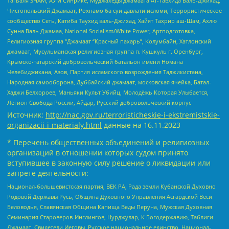
Тагьаля SHAM, АУМ Синрике, Муджахеды джамаата Ат-Тавхида Валь-Джихад,
Чистопольский Джамаат, Рохнамо ба суи давлати исломи, Террористическое
сообщество Сеть, Катиба Таухид валь-Джихад, Хайят Тахрир аш-Шам, Ахлю
Сунна Валь Джамаа, National Socialism/White Power, Артподготовка,
Религиозная группа “Джамаат “Красный пахарь”, Колумбайн, Хатлонский
джамаат, Мусульманская религиозная группа п. Кушкуль г. Оренбург,
Крымско-татарский добровольческий батальон имени Номана
Челебиджихана, Азов, Партия исламского возрождения Таджикистана,
Народная самооборона, Дуббайский джамаат, московская ячейка, Батал-
Хаджи Белхороев, Маньяки Культ Убийц, Молодёжь Которая Улыбается,
Легион Свобода России, Айдар, Русский добровольческий корпус
Источник:
http://nac.gov.ru/terroristicheskie-i-ekstremistskie-
organizacii-i-materialy.html
данные на
16.11.2023
* Перечень общественных объединений и религиозных
организаций в отношении которых судом принято
вступившее в законную силу решение о ликвидации или
запрете деятельности:
Национал-большевистская партия, ВЕК РА, Рада земли Кубанской Духовно
Родовой Державы Русь, Община Духовного Управления Асгардской Веси
Беловодья, Славянская Община Капища Веды Перуна, Мужская Духовная
Семинария Староверов-Инглингов, Нурджулар, К Богодержавию, Таблиги
Джамаат, Свидетели Иеговы, Русское национальное единство, Национал-