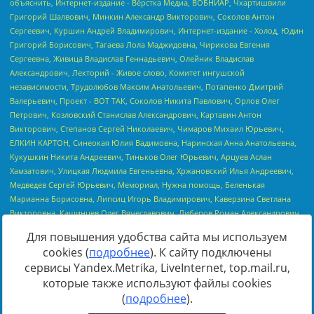
Для повышения удобства сайта мы используем
cookies (
подробнее
). К сайту подключены
сервисы Yandex.Metrika, LiveInternet, top.mail.ru,
Источник:
https://minjust.gov.ru/uploaded/files/reestr-
которые также используют файлы cookies
inostrannyih-agentov-22-03-2024.pdf
данные на
22.03.2024
(
подробнее
).