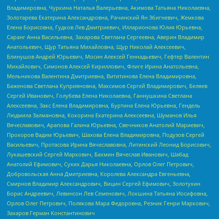
Владимировна, Чуркина Наталья Валерьевна, Акимова Татьяна Николаевна,
Золотарева Екатерина Александровна, Рачинский Ян Збигневич, Жемкова
Елена Борисовна, Гудков Лев Дмитриевич, Илларионова Юлия Юрьевна,
Саранг Анна Васильевна, Захарова Светлана Сергеевна, Аверин Владимир
Анатольевич, Щур Татьяна Михайловна, Щур Николай Алексеевич,
Блинушов Андрей Юрьевич, Мосин Алексей Геннадьевич, Гефтер Валентин
Михайлович, Симонов Алексей Кириллович, Флиге Ирина Анатольевна,
Мельникова Валентина Дмитриевна, Вититинова Елена Владимировна,
Баженова Светлана Куприяновна, Максимов Сергей Владимирович, Беляев
Сергей Иванович, Голубева Елена Николаевна, Ганнушкина Светлана
Алексеевна, Закс Елена Владимировна, Буртина Елена Юрьевна, Гендель
Людмила Залмановна, Кокорина Екатерина Алексеевна, Шуманов Илья
Вячеславович, Арапова Галина Юрьевна, Свечников Анатолий Мариевич,
Прохоров Вадим Юрьевич, Шахова Елена Владимировна, Подузов Сергей
Васильевич, Протасова Ирина Вячеславовна, Литинский Леонид Борисович,
Лукашевский Сергей Маркович, Бахмин Вячеслав Иванович, Шабад
Анатолий Ефимович, Сухих Дарья Николаевна, Орлов Олег Петрович,
Добровольская Анна Дмитриевна, Королева Александра Евгеньевна,
Смирнов Владимир Александрович, Вицин Сергей Ефимович, Золотухин
Борис Андреевич, Левинсон Лев Семенович, Локшина Татьяна Иосифовна,
Орлов Олег Петрович, Полякова Мара Федоровна, Резник Генри Маркович,
Захаров Герман Константинович