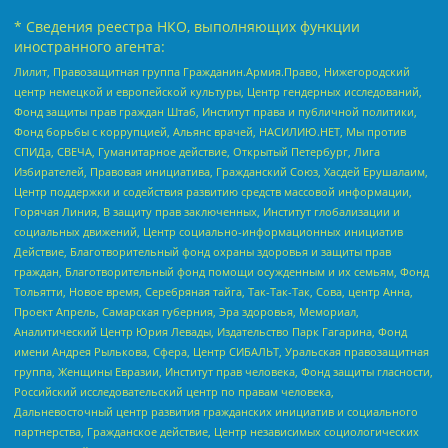
* Сведения реестра НКО, выполняющих функции
иностранного агента:
Лилит, Правозащитная группа Гражданин.Армия.Право, Нижегородский
центр немецкой и европейской культуры, Центр гендерных исследований,
Фонд защиты прав граждан Штаб, Институт права и публичной политики,
Фонд борьбы с коррупцией, Альянс врачей, НАСИЛИЮ.НЕТ, Мы против
СПИДа, СВЕЧА, Гуманитарное действие, Открытый Петербург, Лига
Избирателей, Правовая инициатива, Гражданский Союз, Хасдей Ерушалаим,
Центр поддержки и содействия развитию средств массовой информации,
Горячая Линия, В защиту прав заключенных, Институт глобализации и
социальных движений, Центр социально-информационных инициатив
Действие, Благотворительный фонд охраны здоровья и защиты прав
граждан, Благотворительный фонд помощи осужденным и их семьям, Фонд
Тольятти, Новое время, Серебряная тайга, Так-Так-Так, Сова, центр Анна,
Проект Апрель, Самарская губерния, Эра здоровья, Мемориал,
Аналитический Центр Юрия Левады, Издательство Парк Гагарина, Фонд
имени Андрея Рылькова, Сфера, Центр СИБАЛЬТ, Уральская правозащитная
группа, Женщины Евразии, Институт прав человека, Фонд защиты гласности,
Российский исследовательский центр по правам человека,
Дальневосточный центр развития гражданских инициатив и социального
партнерства, Гражданское действие, Центр независимых социологических