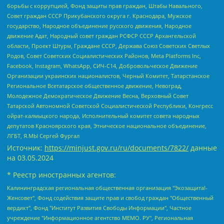
борьбы с коррупцией, Фонд защиты прав граждан, Штабы Навального,
Совет граждан СССР Прикубанского округа г. Краснодара, Мужское
государство, Народное объединение русского движения, Народное
движение Адат, Народный совет граждан РСФСР СССР Архангельской
области, Проект Штурм, Граждане СССР, Держава Союз Советских Светлых
Родов, Совет Советских Социалистических Районов, Meta Platforms Inc,
Facebook, Instagram, WhatsApp, СИЧ-С14, Добровольческое Движение
Организации украинских националистов, Черный Комитет, Татарстанское
Региональное Всетатарское общественное движение, Невоград,
Молодежное Демократическое Движение Весна, Верховный Совет
Татарской Автономной Советской Социалистической Республики, Конгресс
ойрат-калмыцкого народа, Исполнительный комитет совета народных
депутатов Красноярского края, Этническое национальное объединение,
ЛГБТ, Я.МЫ Сергей Фургал
Источник:
https://minjust.gov.ru/ru/documents/7822/
данные
на
03.05.2024
* Реестр иностранных агентов:
Калининградская региональная общественная организация "Экозащита!-Женсовет", Фонд содействия защите прав и свобод граждан "Общественный вердикт", Фонд "Институт Развития Свободы Информации", Частное учреждение "Информационное агентство МЕМО. РУ", Региональная общественная организация "Общественная комиссия по сохранению наследия академика Сахарова", Фонд поддержки свободы прессы, Санкт-Петербургская общественная правозащитная организация "Гражданский контроль", Межрегиональная общественная организация "Информационно-просветительский центр "Мемориал", Региональный Фонд "Центр Защиты Прав Средств Массовой Информации", с 05.12.2023 Фонд "Центр Защиты Прав Средств массовой информации", Региональная общественная благотворительная организация помощи беженцам и мигрантам "Гражданское содействие", Негосударственное образовательное учреждение дополнительного профессионального образования (повышение квалификации) специалистов "АКАДЕМИЯ ПО ПРАВАМ ЧЕЛОВЕКА", Свердловская региональная общественная организация "Сутяжник", Автономная некоммерческая организация "Центр независимых социологических исследований", Союз общественных объединений "Российский исследовательский центр по правам человека", Региональное общественное учреждение научно-информационный центр "МЕМОРИАЛ", Некоммерческая организация "Фонд защиты гласности", Автономная некоммерческая организация "Институт прав человека", Городская общественная организация "Екатеринбургское общество "МЕМОРИАЛ", Городская общественная организация "Рязанское историко-просветительское и правозащитное общество "Мемориал" (Рязанский Мемориал), Челябинский региональный орган общественной самодеятельности – женское общественное объединение "Женщины Евразии", Челябинский региональный орган общественной самодеятельности "Уральская правозащитная группа", Фонд содействия защите здоровья и социальной справедливости имени Андрея Рылькова, Автономная Некоммерческая Организация "Аналитический Центр Юрия Левады", Автономная некоммерческая организация социальной поддержки населения "Проект Апрель", Региональная общественная организация помощи женщинам и детям, находящимся в кризисной ситуации "Информационно-методический центр "Анна", Фонд содействия развитию массовых коммуникаций и правовому просвещению "Так-так-Так", Фонд содействия устойчивому развитию "Серебряная тайга", Свердловский региональный общественный фонд социальных проектов "Новое время", "Idel.Реалии", Кавказ.Реалии, Крым.Реалии, Телеканал Настоящее Время, Татаро-башкирская служба Радио Свобода (Azatliq Radiosi), Радио Свободная Европа/Радио Свобода (PCE/PC), "Сибирь.Реалии", "Фактограф", Благотворительный фонд помощи осужденным и их семьям, Автономная некоммерческая организация "Институт глобализации и социальных движений", Фонд "В защиту прав заключенных", Частное учреждение "Центр поддержки и содействия развитию средств массовой информации", Пензенский региональный общественный благотворительный фонд "Гражданский союз", "Север.Реалии", Некоммерческая организация Фонд "Правовая инициатива", Общество с ограниченной ответственностью "Радио Свободная Европа/Радио Свобода", Чешское информационное агентство "MEDIUM-ORIENT", Красноярская региональная общественная организация "Мы против СПИДа", Камалягин Денис Николаевич, Маркелов Сергей Евгеньевич, Пономарев Лев Александрович, Савицкая Людмила Алексеевна, Автономная некоммерческая организация "Центр по работе с проблемой насилия "НАСИЛИЮ.НЕТ", Межрегиональный профессиональный союз работников здравоохранения "Альянс врачей", Юридическое лицо, зарегистрированное в Латвийской Республике, SIA "Medusa Project" (регистрационный номер 40103797863, дата регистрации 10.06.2014), Некоммерческая организация "Фонд по борьбе с коррупцией", Автономная некоммерческая организация "Институт права и публичной политики", Баданин Роман Сергеевич, Гликин Максим Александрович, Железнова Мария Михайловна, Лукьянова Юлия Сергеевна, Маетная Елизавета Витальевна, Маняхин Петр Борисович, Чуракова Ольга Владимировна, Ярош Юлия Петровна, Юридическое лицо "The Insider SIA", зарегистрированное в Риге, Латвийская Республика (дата регистрации 26.06.2015), являющееся администратором доменного имени интернет-издания "The Insider SIA", https://theins.ru, Постернак Алексей Евгеньевич, Рубин Михаил Аркадьевич, Анин Роман Александрович, Юридическое лицо Istories fonds, зарегистрированное в Латвийской Республике (регистрационный номер 50008295751, дата регистрации 24.02.2020), Великовский Дмитрий Александрович, Долинина Ирина Николаевна, Мароховская Алеся Алексеевна, Шлейнов Роман Юрьевич, Шмагун Олеся Валентиновна, Общество с ограниченной ответственностью "Альтаир 2021", Общество с ограниченной ответственностью "Вега 2021", Общество с ограниченной ответственностью "Главный редактор 2021", Общество с ограниченной ответственностью "Ромашки монолит", Важенков Артем Валерьевич, Ивановская областная общественная организация "Центр гендерных исследований", Гурман Юрий Альбертович, Медиапроект "ОВД-Инфо", Егоров Владимир Владимирович, Жилинский Владимир Александрович, Общество с ограниченной ответственностью "ЗП", Иванова София Юрьевна, Карезина Инна Павловна, Кильтау Екатерина Викторовна, Петров Алексей Викторович, Пискунов Сергей Евгеньевич, Смирнов Сергей Сергеевич, Тихонов Михаил Сергеевич, Общество с ограниченной ответственностью "ЖУРНАЛИСТ-ИНОСТРАННЫЙ АГЕНТ", Арапова Галина Юрьевна, Вольтская Татьяна Анатольевна, Американская компания "Mason G.E.S. Anonymous Foundation" (США), являющаяся владельцем интернет-издания https://mnews.world/, Компания "Stichting Bellingcat", зарегистрированная в Нидерландах (дата регистрации 11.07.2018), Захаров Андрей Вячеславович, Клепиковская Екатерина Дмитриевна, Общество с ограниченной ответственностью "МЕМО", Перл Роман Александрович, Симонов Евгений Алексеевич, Соловьева Елена Анатольевна, Сотников Даниил Владимирович, Сурначева Елизавета Дмитриевна, Автономная некоммерческая организация по защите прав человека и информированию населения "Якутия – Наше Мнение", Общество с ограниченной ответственностью "Москоу диджитал медиа", с 26.01.2023 Общество с ограниченной ответственностью "Чайка Белые сады", Ветошкина Валерия Валерьевна, Заговора Максим Александрович, Межрегиональное общественное движение "Российская ЛГБТ - сеть", Оленичев Максим Владимирович, Павлов Иван Юрьевич, Скворцова Елена Сергеевна, Общество с ограниченной ответственностью "Как бы инагент", Кочетков Игорь Викторович, Общество с ограниченной ответственностью "Честные выборы", Еланчик Олег Александрович, Общество с ограниченной ответственностью "Нобелевский призыв", Гималова Регина Эмилевна, Григорьев Андрей Валерьевич, Григорьева Алина Александровна, Ассоциация по содействию защите прав призывников, альтернативнослужащих и военнослужащих "Правозащитная группа "Гражданин.Армия.Право", Хисамова Регина Фаритовна, Автономная некоммерческая организация по реализации социально-правовых программ "Лилит", Дальневосточное общественное движение "Маяк", Санкт-Петербургская ЛГБТ-инициативная группа "Выход", Инициативная группа ЛГБТ+ "Реверс", Алексеев Андрей Викторович, Бекбулатова Таисия Львовна, Беляев Иван Михайлович, Владыкина Елена Сергеевна, Гельман Марат Александрович, Никульшина Вероника Юрьевна, Толоконникова Надежда Андреевна, Шендерович Виктор Анатольевич, Общество с ограниченной ответственностью "Данное сообщение", Общество с ограниченной ответственностью Издательский дом "Новая глава", Айнбиндер Александра Александровна, Московский комьюнити-центр для ЛГБТ+инициатив, Благотворительный фонд развития филантропии, Deutsche Welle (Германия, Kurt-Schumacher-Strasse 3, 53113 Bonn), Борзунова Мария Михайловна, Воробьев Виктор Викторович, Голубева Анна Львовна, Константинова Алла Михайловна, Малкова Ирина Владимировна, Мурадов Мурад Абдулгалимович, Осетинская Елизавета Николаевна, Понасенков Евгений Николаевич, Ганапольский Матвей Юрьевич, Киселев Евгений Алексеевич, Борухович Ирина Григорьевна, Дремин Иван Тимофеевич, Дубровский Дмитрий Викторович, Красноярская региональная общественная организация поддержки и развития альтернативных образовательных технологий и межкультурных коммуникаций "ИНТЕРРА", Маяковская Екатерина Алексеевна, Фейгин Марк Захарович, Филимонов Андрей Викторович, Дзугкоева Регина Николаевна, Доброхотов Роман Александрович, Дудь Юрий Александрович, Елкин Сергей Владимирович, Кругликов Кирилл Игоревич, Сабунаева Мария Леонидовна, Семенов Алексей Владимирович, Шаинян Карен Багратович, Шульман Екатерина Михайловна, Асафьев Артур Валерьевич, Вахштайн Виктор Семенович, Венедиктов Алексей Алексеевич, Лушникова Екатерина Евгеньевна, Волков Леонид Михайлович, Невзоров Александр Глебович, Пархоменко Сергей Борисович, Сироткин Ярослав Николаевич, Кара-Мурза Владимир Владимирович, Баранова Наталья Владимировна, Гозман Леонид Яковлевич, Кагарлицкий Борис Юльевич, Климарев Михаил Валерьевич, Милов Владимир Станиславович, Автономная некоммерческая организация Краснодарский центр современного искусства "Типография", Моргенштерн Алишер Тагирович, Соболь Любовь Эдуардовна, Общество с ограниченной ответственностью "ЛИЗА НОРМ", Каспаров Гарри Кимович, Ходорковский Михаил Борисович, Общество с ограниченной ответственностью "Апрельские тезисы", Данилович Ирина Брониславовна, Кашин Олег Владимирович, Петров Николай Владимирович, Пивоваров Алексей Владимирович, Соколов Михаил Владимирович, Цветкова Юлия Владимировна, Чичваркин Евгений Александрович, Комитет против пыток/Команда против пыток, Общество с ограниченной ответственностью "Первый научный", Общество с ограниченной ответственностью "Вертолет и ко", Белоцерковская Вероника Борисовна, Кац Максим Евгеньевич, Лазарева Татьяна Юрьевна, Шаведдинов Руслан Табризович, Яшин Илья Валерьевич, Общество с ограниченной ответственностью "Иноагент ААВ", Алешковский Дмитрий Петрович, Альбац Евгения Марковна, Быков Дмитрий Львович, Галямина Юлия Евгеньевна, Лойко Сергей Леонидович, Мартынов Кирилл Константинович, Медведев Сергей Александрович, Крашенинников Федор Геннадиевич, Гордеева Катерина Вл