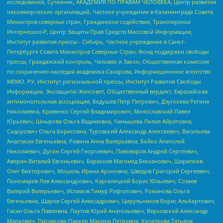
исследований, Сутяжник, АКАДЕМИЯ ПО ПРАВАМ ЧЕЛОВЕКА, Центр развития
некоммерческих организаций, Частное учреждение в Калининграде Совета
Министров северных стран, Гражданское содействие, Трансперенси
Интернешнл-Р, Центр Защиты Прав Средств Массовой Информации,
Институт развития прессы - Сибирь, Частное учреждение в Санкт-
Петербурге Совета Министров Северных Стран, Фонд поддержки свободы
прессы, Гражданский контроль, Человек и Закон, Общественная комиссия
по сохранению наследия академика Сахарова, Информационное агентство
МЕМО. РУ, Институт региональной прессы, Институт Развития Свободы
Информации, Экозащита!-Женсовет, Общественный вердикт, Евразийская
антимонопольная ассоциация, Бедушев Петр Петрович, Дзугкоева Регина
Николаевна, Кривенко Сергей Владимирович, Милославский Павел
Юрьевич, Шнырова Ольга Вадимовна, Чанышева Лилия Айратовна,
Сидорович Ольга Борисовна, Туровский Александр Алексеевич, Васильева
Анастасия Евгеньевна, Ривина Анна Валерьевна, Бойко Анатолий
Николаевич, Дугин Сергей Георгиевич, Пивоваров Андрей Сергеевич,
Аверин Виталий Евгеньевич, Барахоев Магомед Бекханович, Шарипков
Олег Викторович, Мошель Ирина Ароновна, Шведов Григорий Сергеевич,
Пономарев Лев Александрович, Каргалицкий Борис Юльевич, Созаев
Валерий Валерьевич, Исламов Тимур Рифгатович, Романова Ольга
Евгеньевна, Щаров Сергей Алексадрович, Цирульников Борис Альбертович,
Гасан Ольга Павловна, Паутов Юрий Анатольевич, Верховский Александр
Маркович, Пислакова-Паркер Марина Петровна, Кочеткова Татьяна