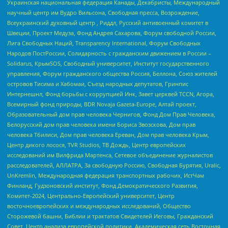
Украинская национальная федерация Канады, Декабристы, Международный
научный центр им Вудро Вильсона, Свободная пресса, Возрождение,
Всеукраинский духовный центр , Риддл, Русский антивоенный комитет в
Швеции, Проект Медуза, Фонд Андрея Сахарова, Форум свободной России,
Лига Свободных Наций, Transparеncy International, Форум Свободных
Народов ПостРоссии, Солидарность с гражданским движением в России –
Solidarus, КрымSOS, Свободный университет, Институт государственного
управления, Форум гражданского общества Россия, Беллона, Союз жителей
островов Тисима и Хабомаи, Съезд народных депутатов, Гринпис
Интернешнл, Фонд борьбы с коррупцией Инк, Завет церквей TCCN, Агора,
Всемирный фонд природы, BDR Novaja Gazeta-Europe, Алтай проект,
Образовательный дом прав человека Чернигов, Фонд Дом Прав Человека,
Белорусский дом прав человека имени Бориса Звозскова, Дом прав
человека Тбилиси, Дом прав человека Ереван, Дом прав человека Крым,
Центр дикого лосося, TVR Studios, ТВ Дождь, Центр европейских
исследований им Вилфрида Мартенса, Сетевое объединение журналистов
расследователей, АЛЛАТРА, За свободную Россию, Свободная Бурятия, Uralic,
UnKremlin, Международная федерация транспортных рабочих, ИстЧам
Финланд, Гудзоновский институт, Фонд Демократического Развития,
Комитет-2024, Центрально-Европейский университет, Центр
восточноевропейских и международных исследований, Общество
Сторожевой башни, Библии и трактатов Свидетелей Иеговы, Гражданский
Совет, Центр анализа европейской политики, Академическая сеть Восточная