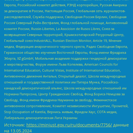
Европа, Российский комитет действия, РЭНД корпорейшн, Русская Америка
за демократию в России, Настоящая Россия, Глобальная сеть журналистов-
расследователей, Служба поддержки, Свободная Россия Берлин, Свободная
Россия Северный Рейн-Вестфалия, Фонд глобальной помощи, Антивоенный
комитет России, Russie-Libertes, La Asocicion de Rusos Libres, Союз за
возвращение Северных территорий, Крымскотатарский Ресурсный Центр,
Глобальный союз IndustriALL, Russian Election Monitor, Article 19, Мнение
медиа, Федерация анархического черного креста, Радио Свободная Европа,
Германское общество изучения Восточной Европы, Фонд имени Фридриха
Эберта, XZ gGmbH, Мобильная академия поддержки гендерной демократии
и миротворчества, Форум имени Льва Копелева, American Councils for
International Education, Cultural Vistas, Institute of International Education,
Антивоенное движение Антальи, Открытый диалог, Школа международных
отношений и государственной политики им Питера Мунка, Российско-
канадский демократический альянс, Школа международных отношений им
Нормана Патерсона, Центр Гражданских Свобод, Фонд Бориса Немцова за
Свободу, Фонд имени Фридриха Науманна за свободу, Феминистское
антивоенное сопротивление, Комитет независимости Ингушетии, Прометей,
Stop Occupation of Karelia, Вернись живым, Фридом Хаус, СОТА медиа,
Либерально-демократическая Лига Украины
Источник:
https://minjust.gov.ru/ru/documents/7756/
данные
на
13.05.2024