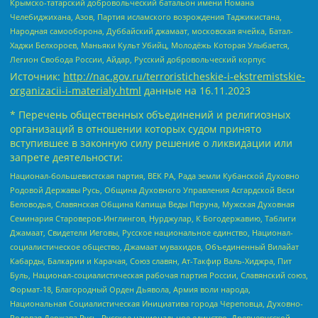
Крымско-татарский добровольческий батальон имени Номана
Челебиджихана, Азов, Партия исламского возрождения Таджикистана,
Народная самооборона, Дуббайский джамаат, московская ячейка, Батал-
Хаджи Белхороев, Маньяки Культ Убийц, Молодёжь Которая Улыбается,
Легион Свобода России, Айдар, Русский добровольческий корпус
Источник:
http://nac.gov.ru/terroristicheskie-i-ekstremistskie-
organizacii-i-materialy.html
данные на
16.11.2023
* Перечень общественных объединений и религиозных
организаций в отношении которых судом принято
вступившее в законную силу решение о ликвидации или
запрете деятельности:
Национал-большевистская партия, ВЕК РА, Рада земли Кубанской Духовно
Родовой Державы Русь, Община Духовного Управления Асгардской Веси
Беловодья, Славянская Община Капища Веды Перуна, Мужская Духовная
Семинария Староверов-Инглингов, Нурджулар, К Богодержавию, Таблиги
Джамаат, Свидетели Иеговы, Русское национальное единство, Национал-
социалистическое общество, Джамаат мувахидов, Объединенный Вилайат
Кабарды, Балкарии и Карачая, Союз славян, Ат-Такфир Валь-Хиджра, Пит
Буль, Национал-социалистическая рабочая партия России, Славянский союз,
Формат-18, Благородный Орден Дьявола, Армия воли народа,
Национальная Социалистическая Инициатива города Череповца, Духовно-
Родовая Держава Русь, Русское национальное единство, Древнерусской