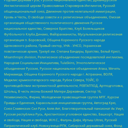
Инглистической церкви Православных Староверов-Инглингов, Русский
общенациональный союз, Движение против нелегальной иммиграции,
Кровь и Честь, О свободе совести и о религиозных объединениях, Омская
организация общественного политического движения Русское
национальное единство, Северное Братство, Клуб Болельщиков
Футбольного Клуба Динамо, Файзрахманисты, Мусульманская религиозная
организация п. Боровский, Община Коренного Русского народа
Щелковского района, Правый сектор, УНА - УНСО, Украинская
повстанческая армия, Тризуб им. Степана Бандеры, Братство, Белый Крест,
Misanthropic division, Религиозное объединение последователей инглиизма,
Народная Социальная Инициатива, TulaSkins, Этнополитическое
объединение Русские, Русское национальное объединение Атака, Мечеть
Мирмамеда, Община Коренного Русского народа г. Астрахани, ВОЛЯ,
Меджлис крымскотатарского народа, Рубеж Севера, ТОЙС, О
противодействии экстремистской деятельности, РЕВТАТПОД, Артподготовка,
Штольц, В честь иконы Божией Матери Державная, Сектор 16,
Независимость, Фирма, Молодежная правозащитная группа МПГ, Курсом
Правды и Единения, Каракольская инициативная группа, Автоград Крю,
Союз Славянских Сил Руси, Алля-Аят, Благотворительный пансионат Ак Умут,
Русская республика Русь, Арестантское уголовное единство, Башкорт, Нация
и свобода, Нация и свобода, W.H.С., Фалунь Дафа, Иртыш Ultras, Русский
Патриотический клуб-Новокузнецк/РПК, Сибирский державный союз, Фонд