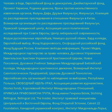
Человек в беде, Европейский фонд за демократию, Джеймстаунский фонд,
Прожект Хармони, Родники дракона, Врачи против насильственного
извлечения органов, Фалунь Дафа, Друзья Фалуньгун, Фалуньгун, Коалиция
по расследованию преследования в отношении Фалуньгун в Китае,
Всемирная организация по расследованию преследований Фалуньгун,
Пражский гражданский центр, Ассоциация школ политических
исследований при Совете Европы, Центр либеральной современности,
Форум русскоязычных европейцев, Немецко-русский обмен, Бард колледж,
Европейский выбор, Фонд Ходорковского, Оксфордский российский фонд,
Фонд Будущее России, Компания свободы информации, Проект Медиа,
Международное партнерство за права человека, Духовное Управление
Евангельских Христиан Украинской Христианской Церкви, Новое
Поколение, Духовное Учебное Заведение Международный Библейский
Колледж, Международное христианское движение, Всемирный Институт
Саентологических Предприятий, Церковь Духовной Технологии,
Европейская сеть организаций по наблюдению за выборами, Республика
Польша, СВОБОДНЫЙ ИДЕЛЬ-УРАЛ, Ассоциация развития журналистики,
IStories fonds, Королевский Институт Международных Отношений,
КРИМСЬКА ПРАВОЗАХИСНА ГРУПА, Фонд имени Генриха Бёлля, Stichting
Bellingcat, Bellingcat Ltd, The Insider, Институт правовой инициативы
Центральной и Восточной Европы, Фонд Открытой Эстонии, Calvert 22
Foundation, Канадский украинский конгресс, Институт Макдональда-Лорье,