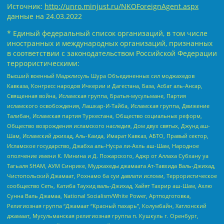
Источник:
http://unro.minjust.ru/NKOForeignAgent.aspx
данные на
24.03.2022
* Единый федеральный список организаций, в том числе
иностранных и международных организаций, признанных
в соответствии с законодательством Российской Федерации
террористическими:
Высший военный Маджлисуль Шура Объединенных сил моджахедов
Кавказа, Конгресс народов Ичкерии и Дагестана, База, Асбат аль-Ансар,
Священная война, Исламская группа, Братья-мусульмане, Партия
исламского освобождения, Лашкар-И-Тайба, Исламская группа, Движение
Талибан, Исламская партия Туркестана, Общество социальных реформ,
Общество возрождения исламского наследия, Дом двух святых, Джунд аш-
Шам, Исламский джихад, Аль-Каида, Имарат Кавказ, АБТО, Правый сектор,
Исламское государство, Джабха аль-Нусра ли-Ахль аш-Шам, Народное
ополчение имени К. Минина и Д. Пожарского, Аджр от Аллаха Субхану уа
Тагьаля SHAM, АУМ Синрике, Муджахеды джамаата Ат-Тавхида Валь-Джихад,
Чистопольский Джамаат, Рохнамо ба суи давлати исломи, Террористическое
сообщество Сеть, Катиба Таухид валь-Джихад, Хайят Тахрир аш-Шам, Ахлю
Сунна Валь Джамаа, National Socialism/White Power, Артподготовка,
Религиозная группа “Джамаат “Красный пахарь”, Колумбайн, Хатлонский
джамаат, Мусульманская религиозная группа п. Кушкуль г. Оренбург,