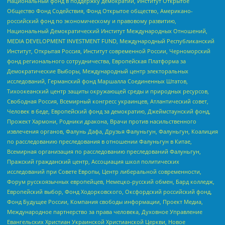
Национальный фонд в поддержку демократии, Институт Открытое
Общество Фонд Содействия, Фонд Открытое общество, Американо-
российский фонд по экономическому и правовому развитию,
Национальный Демократический Институт Международных Отношений,
MEDIA DEVELOPMENT INVESTMENT FUND, Международный Республиканский
Институт, Открытая Россия, Институт современной России, Черноморский
фонд регионального сотрудничества, Европейская Платформа за
Демократические Выборы, Международный центр электоральных
исследований, Германский фонд Маршалла Соединенных Штатов,
Тихоокеанский центр защиты окружающей среды и природных ресурсов,
Свободная Россия, Всемирный конгресс украинцев, Атлантический совет,
Человек в беде, Европейский фонд за демократию, Джеймстаунский фонд,
Прожект Хармони, Родники дракона, Врачи против насильственного
извлечения органов, Фалунь Дафа, Друзья Фалуньгун, Фалуньгун, Коалиция
по расследованию преследования в отношении Фалуньгун в Китае,
Всемирная организация по расследованию преследований Фалуньгун,
Пражский гражданский центр, Ассоциация школ политических
исследований при Совете Европы, Центр либеральной современности,
Форум русскоязычных европейцев, Немецко-русский обмен, Бард колледж,
Европейский выбор, Фонд Ходорковского, Оксфордский российский фонд,
Фонд Будущее России, Компания свободы информации, Проект Медиа,
Международное партнерство за права человека, Духовное Управление
Евангельских Христиан Украинской Христианской Церкви, Новое