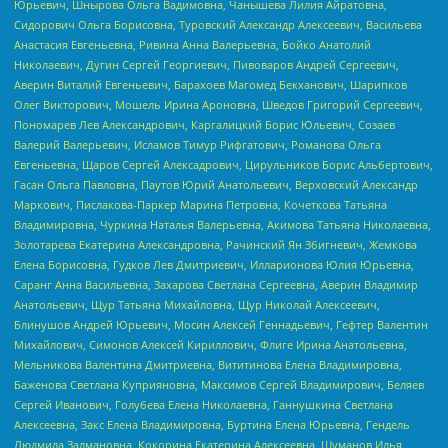
Юрьевич, Шнырова Ольга Вадимовна, Чанышева Лилия Айратовна,
Сидорович Ольга Борисовна, Туровский Александр Алексеевич, Васильева
Анастасия Евгеньевна, Ривина Анна Валерьевна, Бойко Анатолий
Николаевич, Дугин Сергей Георгиевич, Пивоваров Андрей Сергеевич,
Аверин Виталий Евгеньевич, Барахоев Магомед Бекханович, Шарипков
Олег Викторович, Мошель Ирина Ароновна, Шведов Григорий Сергеевич,
Пономарев Лев Александрович, Каргалицкий Борис Юльевич, Созаев
Валерий Валерьевич, Исламов Тимур Рифгатович, Романова Ольга
Евгеньевна, Щаров Сергей Алексадрович, Цирульников Борис Альбертович,
Гасан Ольга Павловна, Паутов Юрий Анатольевич, Верховский Александр
Маркович, Пислакова-Паркер Марина Петровна, Кочеткова Татьяна
Владимировна, Чуркина Наталья Валерьевна, Акимова Татьяна Николаевна,
Золотарева Екатерина Александровна, Рачинский Ян Збигневич, Жемкова
Елена Борисовна, Гудков Лев Дмитриевич, Илларионова Юлия Юрьевна,
Саранг Анна Васильевна, Захарова Светлана Сергеевна, Аверин Владимир
Анатольевич, Щур Татьяна Михайловна, Щур Николай Алексеевич,
Блинушов Андрей Юрьевич, Мосин Алексей Геннадьевич, Гефтер Валентин
Михайлович, Симонов Алексей Кириллович, Флиге Ирина Анатольевна,
Мельникова Валентина Дмитриевна, Вититинова Елена Владимировна,
Баженова Светлана Куприяновна, Максимов Сергей Владимирович, Беляев
Сергей Иванович, Голубева Елена Николаевна, Ганнушкина Светлана
Алексеевна, Закс Елена Владимировна, Буртина Елена Юрьевна, Гендель
Людмила Залмановна, Кокорина Екатерина Алексеевна, Шуманов Илья