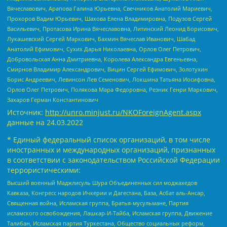
Вячеславович, Арапова Галина Юрьевна, Свечников Анатолий Мариевич,
Прохоров Вадим Юрьевич, Шахова Елена Владимировна, Подузов Сергей
Васильевич, Протасова Ирина Вячеславовна, Литинский Леонид Борисович,
Лукашевский Сергей Маркович, Бахмин Вячеслав Иванович, Шабад
Анатолий Ефимович, Сухих Дарья Николаевна, Орлов Олег Петрович,
Добровольская Анна Дмитриевна, Королева Александра Евгеньевна,
Смирнов Владимир Александрович, Вицин Сергей Ефимович, Золотухин
Борис Андреевич, Левинсон Лев Семенович, Локшина Татьяна Иосифовна,
Орлов Олег Петрович, Полякова Мара Федоровна, Резник Генри Маркович,
Захаров Герман Константинович
Источник:
http://unro.minjust.ru/NKOForeignAgent.aspx
данные на
24.03.2022
* Единый федеральный список организаций, в том числе
иностранных и международных организаций, признанных
в соответствии с законодательством Российской Федерации
террористическими:
Высший военный Маджлисуль Шура Объединенных сил моджахедов
Кавказа, Конгресс народов Ичкерии и Дагестана, База, Асбат аль-Ансар,
Священная война, Исламская группа, Братья-мусульмане, Партия
исламского освобождения, Лашкар-И-Тайба, Исламская группа, Движение
Талибан, Исламская партия Туркестана, Общество социальных реформ,