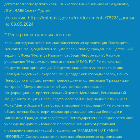
депутатов Красноярского края, Этническое национальное объединение,
ЛГБТ, Я.МЫ Сергей Фургал
Источник:
https://minjust.gov.ru/ru/documents/7822/
данные
на
03.05.2024
* Реестр иностранных агентов:
Калининградская региональная общественная организация "Экозащита!-Женсовет", Фонд содействия защите прав и свобод граждан "Общественный вердикт", Фонд "Институт Развития Свободы Информации", Частное учреждение "Информационное агентство МЕМО. РУ", Региональная общественная организация "Общественная комиссия по сохранению наследия академика Сахарова", Фонд поддержки свободы прессы, Санкт-Петербургская общественная правозащитная организация "Гражданский контроль", Межрегиональная общественная организация "Информационно-просветительский центр "Мемориал", Региональный Фонд "Центр Защиты Прав Средств Массовой Информации", с 05.12.2023 Фонд "Центр Защиты Прав Средств массовой информации", Региональная общественная благотворительная организация помощи беженцам и мигрантам "Гражданское содействие", Негосударственное образовательное учреждение дополнительного профессионального образования (повышение квалификации) специалистов "АКАДЕМИЯ ПО ПРАВАМ ЧЕЛОВЕКА", Свердловская региональная общественная организация "Сутяжник", Автономная некоммерческая организация "Центр независимых социологических исследований", Союз общественных объединений "Российский исследовательский центр по правам человека", Региональное общественное учреждение научно-информационный центр "МЕМОРИАЛ", Некоммерческая организация "Фонд защиты гласности", Автономная некоммерческая организация "Институт прав человека", Городская общественная организация "Екатеринбургское общество "МЕМОРИАЛ", Городская общественная организация "Рязанское историко-просветительское и правозащитное общество "Мемориал" (Рязанский Мемориал), Челябинский региональный орган общественной самодеятельности – женское общественное объединение "Женщины Евразии", Челябинский региональный орган общественной самодеятельности "Уральская правозащитная группа", Фонд содействия защите здоровья и социальной справедливости имени Андрея Рылькова, Автономная Некоммерческая Организация "Аналитический Центр Юрия Левады", Автономная некоммерческая организация социальной поддержки населения "Проект Апрель", Региональная общественная организация помощи женщинам и детям, находящимся в кризисной ситуации "Информационно-методический центр "Анна", Фонд содействия развитию массовых коммуникаций и правовому просвещению "Так-так-Так", Фонд содействия устойчивому развитию "Серебряная тайга", Свердловский региональный общественный фонд социальных проектов "Новое время", "Idel.Реалии", Кавказ.Реалии, Крым.Реалии, Телеканал Настоящее Время, Татаро-башкирская служба Радио Свобода (Azatliq Radiosi), Радио Свободная Европа/Радио Свобода (PCE/PC), "Сибирь.Реалии", "Фактограф", Благотворительный фонд помощи осужденным и их семьям, Автономная некоммерческая организация "Институт глобализации и социальных движений", Фонд "В защиту прав заключенных", Частное учреждение "Центр поддержки и содействия развитию средств массовой информации", Пензенский региональный общественный благотворительный фонд "Гражданский союз", "Север.Реалии", Некоммерческая организация Фонд "Правовая инициатива", Общество с ограниченной ответственностью "Радио Свободная Европа/Радио Свобода", Чешское информационное агентство "MEDIUM-ORIENT", Красноярская региональная общественная организация "Мы против СПИДа", Камалягин Денис Николаевич, Маркелов Сергей Евгеньевич, Пономарев Лев Александрович, Савицкая Людмила Алексеевна, Автономная некоммерческая организация "Центр по работе с проблемой насилия "НАСИЛИЮ.НЕТ", Межрегиональный профессиональный союз работников здравоохранения "Альянс врачей", Юридическое лицо, зарегистрированное в Латвийской Республике, SIA "Medusa Project" (регистрационный номер 40103797863, дата регистрации 10.06.2014), Некоммерческая организация "Фонд по борьбе с коррупцией", Автономная некоммерческая организация "Институт права и публичной политики", Баданин Роман Сергеевич, Гликин Максим Александрович, Железнова Мария Михайловна, Лукьянова Юлия Сергеевна, Маетная Елизавета Витальевна, Маняхин Петр Борисович, Чуракова Ольга Владимировна, Ярош Юлия Петровна, Юридическое лицо "The Insider SIA", зарегистрированное в Риге, Латвийская Республика (дата регистрации 26.06.2015), являющееся администратором доменного имени интернет-издания "The Insider SIA", https://theins.ru, Постернак Алексей Евгеньевич, Рубин Михаил Аркадьевич, Анин Роман Александрович, Юридическое лицо Istories fonds, зарегистрированное в Латвийской Республике (регистрационный номер 50008295751, дата регистрации 24.02.2020), Великовский Дмитрий Александрович, Долинина Ирина Николаевна, Мароховская Алеся Алексеевна, Шлейнов Роман Юрьевич, Шмагун Олеся Валентиновна, Общество с ограниченной ответственностью "Альтаир 2021", Общество с ограниченной ответственностью "Вега 2021", Общество с ограниченной ответственностью "Главный редактор 2021", Общество с ограниченной ответственностью "Ромашки монолит", Важенков Артем Валерьевич, Ивановская областная общественная организация "Центр гендерных исследований", Гурман Юрий Альбертович, Медиапроект "ОВД-Инфо", Егоров Владимир Владимирович, Жилинский Владимир Александрович, Общество с ограниченной ответственностью "ЗП", Иванова София Юрьевна, Карезина Инна Павловна, Кильтау Екатерина Викторовна, Петров Алексей Викторович, Пискунов Сергей Евгеньевич, Смирнов Сергей Сергеевич, Тихонов Михаил Сергеевич, Общество с ограниченной ответственностью "ЖУРНАЛИСТ-ИНОСТРАННЫЙ АГЕНТ", Арапова Галина Юрьевна, Вольтская Татьяна Анатольевна, Американская компания "Mason G.E.S. Anonymous Foundation" (США), являющаяся владельцем интернет-издания https://mnews.world/, Компания "Stichting Bellingcat", зарегистрированная в Нидерландах (дата регистрации 11.07.2018), Захаров Андрей Вячеславович, Клепиковская Екатерина Дмитриевна, Общество с ограниченной ответственностью "МЕМО", Перл Роман Александрович, Симонов Евгений Алексеевич, Соловьева Елена Анатольевна, Сотников Даниил Владимирович, Сурначева Елизавета Дмитриевна, Автономная некоммерческая организация по защите прав человека и информированию населения "Якутия – Наше Мнение", Общество с ограниченной ответственностью "Москоу диджитал медиа", с 26.01.2023 Общество с ограниченной ответственностью "Чайка Белые сады", Ветошкина Валерия Валерьевна, Заговора Максим Александрович, Межрегиональное общественное движение "Российская ЛГБТ - сеть", Оленичев Максим Владимирович, Павлов Иван Юрьевич, Скворцова Елена Сергеевна, Общество с ограниченной ответственностью "Как бы инагент", Кочетков Игорь Викторович, Общество с ограниченной ответственностью "Честные выборы", Еланчик Олег Александрович, Общество с ограниченной ответственностью "Нобелевский призыв", Гималова Регина Эмилевна, Григорьев Андрей Валерьевич, Григорьева Алина Александровна, Ассоциация по содействию защите прав призывников, альтернативнослужащих и военнослужащих "Правозащитная группа "Гражданин.Армия.Право", Хисамова Регина Фаритовна, Автономная некоммерческая организация по реализации социально-правовых программ "Лилит", Дальневосточное общественное движение "Маяк", Санкт-Петербургская ЛГБТ-инициативная группа "Выход", Инициативная группа ЛГБТ+ "Реверс", Алексеев Андрей Викторович, Бекбулатова Таисия Львовна, Беляев Иван Михайлович, Владыкина Елена Сергеевна, Гельман Марат Александрович, Никульшина Вероника Юрьевна, Толоконникова Надежда Андреевна, Шендерович Виктор Анатольевич, Общество с ограниченной ответственностью "Данное сообщение", Общество с ограниченной ответственностью Издательский дом "Новая глава", Айнбиндер Александра Александровна, Московский комьюнити-центр для ЛГБТ+инициатив, Благотворительный фонд развития филантропии, Deutsche Welle (Германия, Kurt-Schumacher-Strasse 3, 53113 Bonn), Борзунова Мария Михайловна, Воробьев Виктор Викторович, Голубева Анна Львовна, Константинова Алла Михайловна, Малкова Ирина Владимировна, Мурадов Мурад Абдулгалимович, Осетинская Елизавета Николаевна, Понасенков Евгений Николаевич, Ганапольский Матвей Юрьевич, Киселев Евгений Алексеевич, Борухович Ирина Григорьевна, Дремин Иван Тимофеевич, Дубровский Дмитрий Викторович, Красноярская региональная общественная организация поддержки и развития альтернативных образовательных технологий и межкультурных коммуникаций "ИНТЕРРА", Маяковская Екатерина Алексеевна, Фейгин Марк Захарович, Филимонов Андрей Викторович, Дзугкоева Регина Николаевна, Доброхотов Роман Александрович, Дудь Юрий Александрович, Елкин Сергей Владимирович, Кругликов Кирилл Игоревич, Сабунаева Мария Леонидовна, Семенов Алексей Владимирович, Шаинян Карен Багратович, Шульман Екатерина Михайловна, Асафьев Артур Валерьевич, Вахштайн Виктор Семенович, Венедиктов Алексей Алексеевич, Лушникова Екатерина Евгеньевна, Волков Леонид Михайлович, Невзоров Александр Глебович, Пархоменко Сергей Борисович, Сироткин Ярослав Николаевич, Кара-Мурза Владимир Владимирович, Баранова Наталья Владимировна, Гозман Леонид Яковлевич, Кагарлицкий Борис Юльевич, Климарев Михаил Валерьевич, Милов Владимир Станиславович, Автономная некоммерческая организация Краснодарский центр современного искусства "Типография", Моргенштерн Алишер Тагирович, Соболь Любовь Эдуардовна, Общество с ограниченной ответственностью "ЛИЗА НОРМ", Каспаров Гарри Кимович, Ходорковский Михаил Борисович, Общество с ограниченной ответственностью "Апрельские тезисы", Данилович Ирина Брониславовна, Кашин Олег Владимирович, Петров Николай Владимирович, Пивоваров Алексей Владимирович, Соколов Михаил Владимирович, Цветкова Юлия Владимировна, Чичваркин Евгений Александрович, Комитет против пыток/Команда против пыток, Общество с ограниченной ответственностью "Первый научный", Общество с ограниченной ответственностью "Вертолет и ко", Белоцерковская Вероника Борисовна, Кац Максим Евгеньевич, Лазарева Татьяна Юрьевна, Шаведдинов Руслан Табризович, Яшин Илья Валерьевич, Общество с ограниченной ответственностью "Иноагент ААВ", Алешковский Дмитрий Петрович, Альбац Евгения Марковна, Быков Дмитрий Львович, Галямина Юлия Евгеньевна, Лойко Сергей Леонидович, Мартынов Кирилл Константинович, Медведев Сергей Александрович, Крашенинников Федор Геннадиевич, Гордеева Катерина Вл