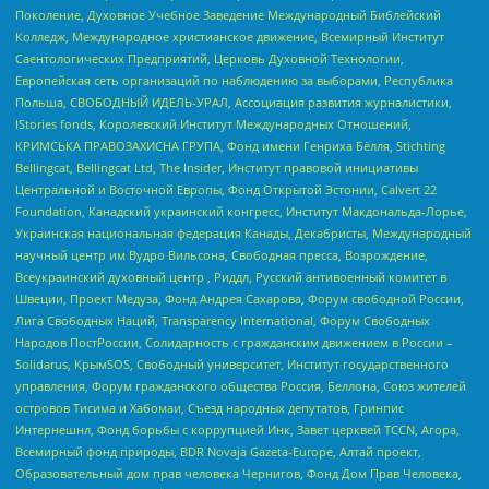
Поколение, Духовное Учебное Заведение Международный Библейский
Колледж, Международное христианское движение, Всемирный Институт
Саентологических Предприятий, Церковь Духовной Технологии,
Европейская сеть организаций по наблюдению за выборами, Республика
Польша, СВОБОДНЫЙ ИДЕЛЬ-УРАЛ, Ассоциация развития журналистики,
IStories fonds, Королевский Институт Международных Отношений,
КРИМСЬКА ПРАВОЗАХИСНА ГРУПА, Фонд имени Генриха Бёлля, Stichting
Bellingcat, Bellingcat Ltd, The Insider, Институт правовой инициативы
Центральной и Восточной Европы, Фонд Открытой Эстонии, Calvert 22
Foundation, Канадский украинский конгресс, Институт Макдональда-Лорье,
Украинская национальная федерация Канады, Декабристы, Международный
научный центр им Вудро Вильсона, Свободная пресса, Возрождение,
Всеукраинский духовный центр , Риддл, Русский антивоенный комитет в
Швеции, Проект Медуза, Фонд Андрея Сахарова, Форум свободной России,
Лига Свободных Наций, Transparеncy International, Форум Свободных
Народов ПостРоссии, Солидарность с гражданским движением в России –
Solidarus, КрымSOS, Свободный университет, Институт государственного
управления, Форум гражданского общества Россия, Беллона, Союз жителей
островов Тисима и Хабомаи, Съезд народных депутатов, Гринпис
Интернешнл, Фонд борьбы с коррупцией Инк, Завет церквей TCCN, Агора,
Всемирный фонд природы, BDR Novaja Gazeta-Europe, Алтай проект,
Образовательный дом прав человека Чернигов, Фонд Дом Прав Человека,