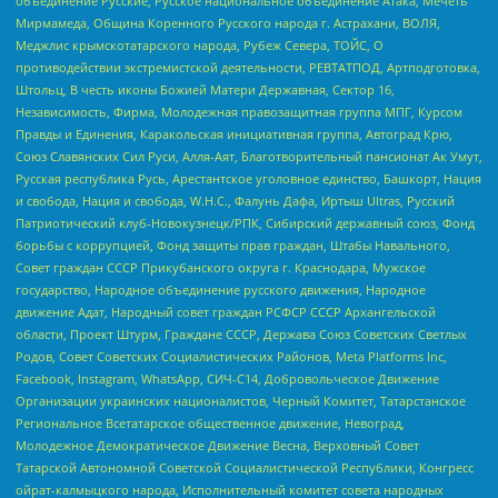
объединение Русские, Русское национальное объединение Атака, Мечеть
Мирмамеда, Община Коренного Русского народа г. Астрахани, ВОЛЯ,
Меджлис крымскотатарского народа, Рубеж Севера, ТОЙС, О
противодействии экстремистской деятельности, РЕВТАТПОД, Артподготовка,
Штольц, В честь иконы Божией Матери Державная, Сектор 16,
Независимость, Фирма, Молодежная правозащитная группа МПГ, Курсом
Правды и Единения, Каракольская инициативная группа, Автоград Крю,
Союз Славянских Сил Руси, Алля-Аят, Благотворительный пансионат Ак Умут,
Русская республика Русь, Арестантское уголовное единство, Башкорт, Нация
и свобода, Нация и свобода, W.H.С., Фалунь Дафа, Иртыш Ultras, Русский
Патриотический клуб-Новокузнецк/РПК, Сибирский державный союз, Фонд
борьбы с коррупцией, Фонд защиты прав граждан, Штабы Навального,
Совет граждан СССР Прикубанского округа г. Краснодара, Мужское
государство, Народное объединение русского движения, Народное
движение Адат, Народный совет граждан РСФСР СССР Архангельской
области, Проект Штурм, Граждане СССР, Держава Союз Советских Светлых
Родов, Совет Советских Социалистических Районов, Meta Platforms Inc,
Facebook, Instagram, WhatsApp, СИЧ-С14, Добровольческое Движение
Организации украинских националистов, Черный Комитет, Татарстанское
Региональное Всетатарское общественное движение, Невоград,
Молодежное Демократическое Движение Весна, Верховный Совет
Татарской Автономной Советской Социалистической Республики, Конгресс
ойрат-калмыцкого народа, Исполнительный комитет совета народных