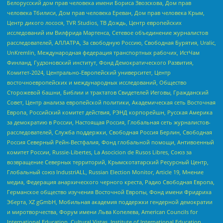
Белорусский дом прав человека имени Бориса Звозскова, Дом прав
человека Тбилиси, Дом прав человека Ереван, Дом прав человека Крым,
Центр дикого лосося, TVR Studios, ТВ Дождь, Центр европейских
исследований им Вилфрида Мартенса, Сетевое объединение журналистов
расследователей, АЛЛАТРА, За свободную Россию, Свободная Бурятия, Uralic,
UnKremlin, Международная федерация транспортных рабочих, ИстЧам
Финланд, Гудзоновский институт, Фонд Демократического Развития,
Комитет-2024, Центрально-Европейский университет, Центр
восточноевропейских и международных исследований, Общество
Сторожевой башни, Библии и трактатов Свидетелей Иеговы, Гражданский
Совет, Центр анализа европейской политики, Академическая сеть Восточная
Европа, Российский комитет действия, РЭНД корпорейшн, Русская Америка
за демократию в России, Настоящая Россия, Глобальная сеть журналистов-
расследователей, Служба поддержки, Свободная Россия Берлин, Свободная
Россия Северный Рейн-Вестфалия, Фонд глобальной помощи, Антивоенный
комитет России, Russie-Libertes, La Asocicion de Rusos Libres, Союз за
возвращение Северных территорий, Крымскотатарский Ресурсный Центр,
Глобальный союз IndustriALL, Russian Election Monitor, Article 19, Мнение
медиа, Федерация анархического черного креста, Радио Свободная Европа,
Германское общество изучения Восточной Европы, Фонд имени Фридриха
Эберта, XZ gGmbH, Мобильная академия поддержки гендерной демократии
и миротворчества, Форум имени Льва Копелева, American Councils for
International Education, Cultural Vistas, Institute of International Education,