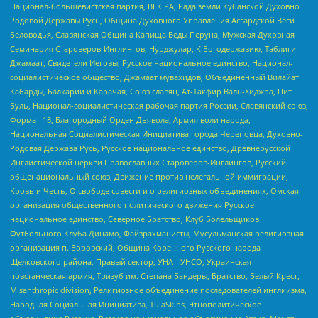
Национал-большевистская партия, ВЕК РА, Рада земли Кубанской Духовно
Родовой Державы Русь, Община Духовного Управления Асгардской Веси
Беловодья, Славянская Община Капища Веды Перуна, Мужская Духовная
Семинария Староверов-Инглингов, Нурджулар, К Богодержавию, Таблиги
Джамаат, Свидетели Иеговы, Русское национальное единство, Национал-
социалистическое общество, Джамаат мувахидов, Объединенный Вилайат
Кабарды, Балкарии и Карачая, Союз славян, Ат-Такфир Валь-Хиджра, Пит
Буль, Национал-социалистическая рабочая партия России, Славянский союз,
Формат-18, Благородный Орден Дьявола, Армия воли народа,
Национальная Социалистическая Инициатива города Череповца, Духовно-
Родовая Держава Русь, Русское национальное единство, Древнерусской
Инглистической церкви Православных Староверов-Инглингов, Русский
общенациональный союз, Движение против нелегальной иммиграции,
Кровь и Честь, О свободе совести и о религиозных объединениях, Омская
организация общественного политического движения Русское
национальное единство, Северное Братство, Клуб Болельщиков
Футбольного Клуба Динамо, Файзрахманисты, Мусульманская религиозная
организация п. Боровский, Община Коренного Русского народа
Щелковского района, Правый сектор, УНА - УНСО, Украинская
повстанческая армия, Тризуб им. Степана Бандеры, Братство, Белый Крест,
Misanthropic division, Религиозное объединение последователей инглиизма,
Народная Социальная Инициатива, TulaSkins, Этнополитическое