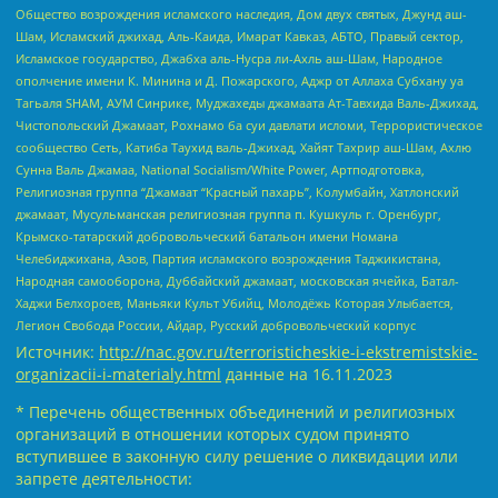
Общество возрождения исламского наследия, Дом двух святых, Джунд аш-
Шам, Исламский джихад, Аль-Каида, Имарат Кавказ, АБТО, Правый сектор,
Исламское государство, Джабха аль-Нусра ли-Ахль аш-Шам, Народное
ополчение имени К. Минина и Д. Пожарского, Аджр от Аллаха Субхану уа
Тагьаля SHAM, АУМ Синрике, Муджахеды джамаата Ат-Тавхида Валь-Джихад,
Чистопольский Джамаат, Рохнамо ба суи давлати исломи, Террористическое
сообщество Сеть, Катиба Таухид валь-Джихад, Хайят Тахрир аш-Шам, Ахлю
Сунна Валь Джамаа, National Socialism/White Power, Артподготовка,
Религиозная группа “Джамаат “Красный пахарь”, Колумбайн, Хатлонский
джамаат, Мусульманская религиозная группа п. Кушкуль г. Оренбург,
Крымско-татарский добровольческий батальон имени Номана
Челебиджихана, Азов, Партия исламского возрождения Таджикистана,
Народная самооборона, Дуббайский джамаат, московская ячейка, Батал-
Хаджи Белхороев, Маньяки Культ Убийц, Молодёжь Которая Улыбается,
Легион Свобода России, Айдар, Русский добровольческий корпус
Источник:
http://nac.gov.ru/terroristicheskie-i-ekstremistskie-
organizacii-i-materialy.html
данные на
16.11.2023
* Перечень общественных объединений и религиозных
организаций в отношении которых судом принято
вступившее в законную силу решение о ликвидации или
запрете деятельности: