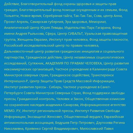
Действие, Благотворительный фонд охраны здоровья и защиты прав
граждан, Благотворительный фонд помощи осужденным и их семьям, Фонд
Тольятти, Новое время, Серебряная тайга, Так-Так-Так, Сова, центр Анна,
Проект Апрель, Самарская губерния, Эра здоровья, Мемориал,
Аналитический Центр Юрия Левады, Издательство Парк Гагарина, Фонд
имени Андрея Рылькова, Сфера, Центр СИБАЛЬТ, Уральская правозащитная
группа, Женщины Евразии, Институт прав человека, Фонд защиты гласности,
Российский исследовательский центр по правам человека,
Дальневосточный центр развития гражданских инициатив и социального
партнерства, Гражданское действие, Центр независимых социологических
исследований, Сутяжник, АКАДЕМИЯ ПО ПРАВАМ ЧЕЛОВЕКА, Центр развития
некоммерческих организаций, Частное учреждение в Калининграде Совета
Министров северных стран, Гражданское содействие, Трансперенси
Интернешнл-Р, Центр Защиты Прав Средств Массовой Информации,
Институт развития прессы - Сибирь, Частное учреждение в Санкт-
Петербурге Совета Министров Северных Стран, Фонд поддержки свободы
прессы, Гражданский контроль, Человек и Закон, Общественная комиссия
по сохранению наследия академика Сахарова, Информационное агентство
МЕМО. РУ, Институт региональной прессы, Институт Развития Свободы
Информации, Экозащита!-Женсовет, Общественный вердикт, Евразийская
антимонопольная ассоциация, Бедушев Петр Петрович, Дзугкоева Регина
Николаевна, Кривенко Сергей Владимирович, Милославский Павел