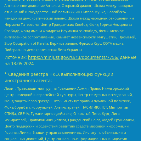
Антивоенное движение Антальи, Открытый диалог, Школа международных
отношений и государственной политики им Питера Мунка, Российско-
канадский демократический альянс, Школа международных отношений им
Нормана Патерсона, Центр Гражданских Свобод, Фонд Бориса Немцова за
Свободу, Фонд имени Фридриха Науманна за свободу, Феминистское
антивоенное сопротивление, Комитет независимости Ингушетии, Прометей,
Stop Occupation of Karelia, Вернись живым, Фридом Хаус, СОТА медиа,
Либерально-демократическая Лига Украины
Источник:
https://minjust.gov.ru/ru/documents/7756/
данные
на
13.05.2024
* Сведения реестра НКО, выполняющих функции
иностранного агента:
Лилит, Правозащитная группа Гражданин.Армия.Право, Нижегородский
центр немецкой и европейской культуры, Центр гендерных исследований,
Фонд защиты прав граждан Штаб, Институт права и публичной политики,
Фонд борьбы с коррупцией, Альянс врачей, НАСИЛИЮ.НЕТ, Мы против
СПИДа, СВЕЧА, Гуманитарное действие, Открытый Петербург, Лига
Избирателей, Правовая инициатива, Гражданский Союз, Хасдей Ерушалаим,
Центр поддержки и содействия развитию средств массовой информации,
Горячая Линия, В защиту прав заключенных, Институт глобализации и
социальных движений, Центр социально-информационных инициатив