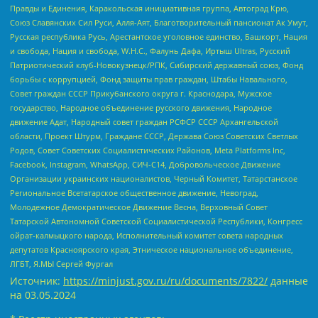
Правды и Единения, Каракольская инициативная группа, Автоград Крю,
Союз Славянских Сил Руси, Алля-Аят, Благотворительный пансионат Ак Умут,
Русская республика Русь, Арестантское уголовное единство, Башкорт, Нация
и свобода, Нация и свобода, W.H.С., Фалунь Дафа, Иртыш Ultras, Русский
Патриотический клуб-Новокузнецк/РПК, Сибирский державный союз, Фонд
борьбы с коррупцией, Фонд защиты прав граждан, Штабы Навального,
Совет граждан СССР Прикубанского округа г. Краснодара, Мужское
государство, Народное объединение русского движения, Народное
движение Адат, Народный совет граждан РСФСР СССР Архангельской
области, Проект Штурм, Граждане СССР, Держава Союз Советских Светлых
Родов, Совет Советских Социалистических Районов, Meta Platforms Inc,
Facebook, Instagram, WhatsApp, СИЧ-С14, Добровольческое Движение
Организации украинских националистов, Черный Комитет, Татарстанское
Региональное Всетатарское общественное движение, Невоград,
Молодежное Демократическое Движение Весна, Верховный Совет
Татарской Автономной Советской Социалистической Республики, Конгресс
ойрат-калмыцкого народа, Исполнительный комитет совета народных
депутатов Красноярского края, Этническое национальное объединение,
ЛГБТ, Я.МЫ Сергей Фургал
Источник:
https://minjust.gov.ru/ru/documents/7822/
данные
на
03.05.2024