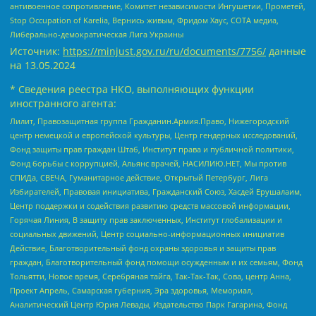
антивоенное сопротивление, Комитет независимости Ингушетии, Прометей,
Stop Occupation of Karelia, Вернись живым, Фридом Хаус, СОТА медиа,
Либерально-демократическая Лига Украины
Источник:
https://minjust.gov.ru/ru/documents/7756/
данные
на
13.05.2024
* Сведения реестра НКО, выполняющих функции
иностранного агента:
Лилит, Правозащитная группа Гражданин.Армия.Право, Нижегородский
центр немецкой и европейской культуры, Центр гендерных исследований,
Фонд защиты прав граждан Штаб, Институт права и публичной политики,
Фонд борьбы с коррупцией, Альянс врачей, НАСИЛИЮ.НЕТ, Мы против
СПИДа, СВЕЧА, Гуманитарное действие, Открытый Петербург, Лига
Избирателей, Правовая инициатива, Гражданский Союз, Хасдей Ерушалаим,
Центр поддержки и содействия развитию средств массовой информации,
Горячая Линия, В защиту прав заключенных, Институт глобализации и
социальных движений, Центр социально-информационных инициатив
Действие, Благотворительный фонд охраны здоровья и защиты прав
граждан, Благотворительный фонд помощи осужденным и их семьям, Фонд
Тольятти, Новое время, Серебряная тайга, Так-Так-Так, Сова, центр Анна,
Проект Апрель, Самарская губерния, Эра здоровья, Мемориал,
Аналитический Центр Юрия Левады, Издательство Парк Гагарина, Фонд