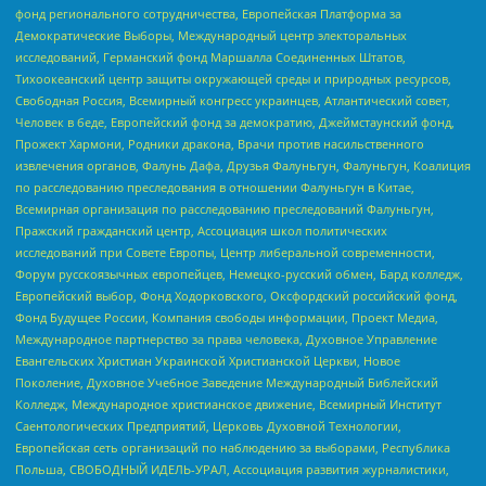
фонд регионального сотрудничества, Европейская Платформа за
Демократические Выборы, Международный центр электоральных
исследований, Германский фонд Маршалла Соединенных Штатов,
Тихоокеанский центр защиты окружающей среды и природных ресурсов,
Свободная Россия, Всемирный конгресс украинцев, Атлантический совет,
Человек в беде, Европейский фонд за демократию, Джеймстаунский фонд,
Прожект Хармони, Родники дракона, Врачи против насильственного
извлечения органов, Фалунь Дафа, Друзья Фалуньгун, Фалуньгун, Коалиция
по расследованию преследования в отношении Фалуньгун в Китае,
Всемирная организация по расследованию преследований Фалуньгун,
Пражский гражданский центр, Ассоциация школ политических
исследований при Совете Европы, Центр либеральной современности,
Форум русскоязычных европейцев, Немецко-русский обмен, Бард колледж,
Европейский выбор, Фонд Ходорковского, Оксфордский российский фонд,
Фонд Будущее России, Компания свободы информации, Проект Медиа,
Международное партнерство за права человека, Духовное Управление
Евангельских Христиан Украинской Христианской Церкви, Новое
Поколение, Духовное Учебное Заведение Международный Библейский
Колледж, Международное христианское движение, Всемирный Институт
Саентологических Предприятий, Церковь Духовной Технологии,
Европейская сеть организаций по наблюдению за выборами, Республика
Польша, СВОБОДНЫЙ ИДЕЛЬ-УРАЛ, Ассоциация развития журналистики,