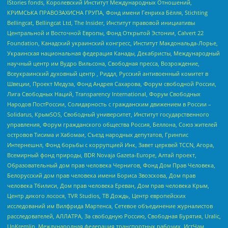
IStories fonds, Королевский Институт Международных Отношений,
КРИМСЬКА ПРАВОЗАХИСНА ГРУПА, Фонд имени Генриха Бёлля, Stichting
Bellingcat, Bellingcat Ltd, The Insider, Институт правовой инициативы
Центральной и Восточной Европы, Фонд Открытой Эстонии, Calvert 22
Foundation, Канадский украинский конгресс, Институт Макдональда-Лорье,
Украинская национальная федерация Канады, Декабристы, Международный
научный центр им Вудро Вильсона, Свободная пресса, Возрождение,
Всеукраинский духовный центр , Риддл, Русский антивоенный комитет в
Швеции, Проект Медуза, Фонд Андрея Сахарова, Форум свободной России,
Лига Свободных Наций, Transparеncy International, Форум Свободных
Народов ПостРоссии, Солидарность с гражданским движением в России –
Solidarus, КрымSOS, Свободный университет, Институт государственного
управления, Форум гражданского общества Россия, Беллона, Союз жителей
островов Тисима и Хабомаи, Съезд народных депутатов, Гринпис
Интернешнл, Фонд борьбы с коррупцией Инк, Завет церквей TCCN, Агора,
Всемирный фонд природы, BDR Novaja Gazeta-Europe, Алтай проект,
Образовательный дом прав человека Чернигов, Фонд Дом Прав Человека,
Белорусский дом прав человека имени Бориса Звозскова, Дом прав
человека Тбилиси, Дом прав человека Ереван, Дом прав человека Крым,
Центр дикого лосося, TVR Studios, ТВ Дождь, Центр европейских
исследований им Вилфрида Мартенса, Сетевое объединение журналистов
расследователей, АЛЛАТРА, За свободную Россию, Свободная Бурятия, Uralic,
UnKremlin, Международная федерация транспортных рабочих, ИстЧам