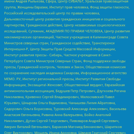
имени Андрея Рылькова, Сфера, Центр СИБАЛЬТ, Уральская правозащитная
группа, Женщины Евразии, Институт прав человека, Фонд защиты гласности,
Российский исследовательский центр по правам человека,
Дальневосточный центр развития гражданских инициатив и социального
партнерства, Гражданское действие, Центр независимых социологических
исследований, Сутяжник, АКАДЕМИЯ ПО ПРАВАМ ЧЕЛОВЕКА, Центр развития
некоммерческих организаций, Частное учреждение в Калининграде Совета
Министров северных стран, Гражданское содействие, Трансперенси
Интернешнл-Р, Центр Защиты Прав Средств Массовой Информации,
Институт развития прессы - Сибирь, Частное учреждение в Санкт-
Петербурге Совета Министров Северных Стран, Фонд поддержки свободы
прессы, Гражданский контроль, Человек и Закон, Общественная комиссия
по сохранению наследия академика Сахарова, Информационное агентство
МЕМО. РУ, Институт региональной прессы, Институт Развития Свободы
Информации, Экозащита!-Женсовет, Общественный вердикт, Евразийская
антимонопольная ассоциация, Бедушев Петр Петрович, Дзугкоева Регина
Николаевна, Кривенко Сергей Владимирович, Милославский Павел
Юрьевич, Шнырова Ольга Вадимовна, Чанышева Лилия Айратовна,
Сидорович Ольга Борисовна, Туровский Александр Алексеевич, Васильева
Анастасия Евгеньевна, Ривина Анна Валерьевна, Бойко Анатолий
Николаевич, Дугин Сергей Георгиевич, Пивоваров Андрей Сергеевич,
Аверин Виталий Евгеньевич, Барахоев Магомед Бекханович, Шарипков
Олег Викторович, Мошель Ирина Ароновна, Шведов Григорий Сергеевич,