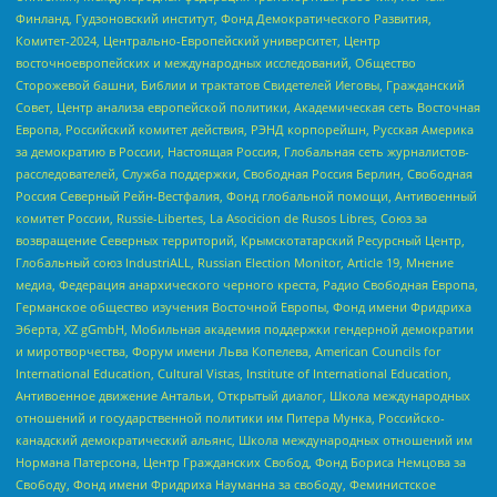
Финланд, Гудзоновский институт, Фонд Демократического Развития,
Комитет-2024, Центрально-Европейский университет, Центр
восточноевропейских и международных исследований, Общество
Сторожевой башни, Библии и трактатов Свидетелей Иеговы, Гражданский
Совет, Центр анализа европейской политики, Академическая сеть Восточная
Европа, Российский комитет действия, РЭНД корпорейшн, Русская Америка
за демократию в России, Настоящая Россия, Глобальная сеть журналистов-
расследователей, Служба поддержки, Свободная Россия Берлин, Свободная
Россия Северный Рейн-Вестфалия, Фонд глобальной помощи, Антивоенный
комитет России, Russie-Libertes, La Asocicion de Rusos Libres, Союз за
возвращение Северных территорий, Крымскотатарский Ресурсный Центр,
Глобальный союз IndustriALL, Russian Election Monitor, Article 19, Мнение
медиа, Федерация анархического черного креста, Радио Свободная Европа,
Германское общество изучения Восточной Европы, Фонд имени Фридриха
Эберта, XZ gGmbH, Мобильная академия поддержки гендерной демократии
и миротворчества, Форум имени Льва Копелева, American Councils for
International Education, Cultural Vistas, Institute of International Education,
Антивоенное движение Антальи, Открытый диалог, Школа международных
отношений и государственной политики им Питера Мунка, Российско-
канадский демократический альянс, Школа международных отношений им
Нормана Патерсона, Центр Гражданских Свобод, Фонд Бориса Немцова за
Свободу, Фонд имени Фридриха Науманна за свободу, Феминистское