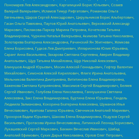
Пономарев Лев Александрович, Каргалицкий Борис Юльевич, Созаев
Валерий Валерьевич, Исламов Тимур Рифгатович, Романова Ольга
Евгеньевна, Щаров Сергей Алексадрович, Цирульников Борис Альбертович,
Гасан Ольга Павловна, Паутов Юрий Анатольевич, Верховский Александр
Маркович, Пислакова-Паркер Марина Петровна, Кочеткова Татьяна
Владимировна, Чуркина Наталья Валерьевна, Акимова Татьяна Николаевна,
Золотарева Екатерина Александровна, Рачинский Ян Збигневич, Жемкова
Елена Борисовна, Гудков Лев Дмитриевич, Илларионова Юлия Юрьевна,
Саранг Анна Васильевна, Захарова Светлана Сергеевна, Аверин Владимир
Анатольевич, Щур Татьяна Михайловна, Щур Николай Алексеевич,
Блинушов Андрей Юрьевич, Мосин Алексей Геннадьевич, Гефтер Валентин
Михайлович, Симонов Алексей Кириллович, Флиге Ирина Анатольевна,
Мельникова Валентина Дмитриевна, Вититинова Елена Владимировна,
Баженова Светлана Куприяновна, Максимов Сергей Владимирович, Беляев
Сергей Иванович, Голубева Елена Николаевна, Ганнушкина Светлана
Алексеевна, Закс Елена Владимировна, Буртина Елена Юрьевна, Гендель
Людмила Залмановна, Кокорина Екатерина Алексеевна, Шуманов Илья
Вячеславович, Арапова Галина Юрьевна, Свечников Анатолий Мариевич,
Прохоров Вадим Юрьевич, Шахова Елена Владимировна, Подузов Сергей
Васильевич, Протасова Ирина Вячеславовна, Литинский Леонид Борисович,
Лукашевский Сергей Маркович, Бахмин Вячеслав Иванович, Шабад
Анатолий Ефимович, Сухих Дарья Николаевна, Орлов Олег Петрович,