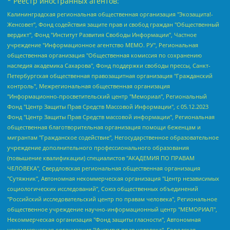
* Реестр иностранных агентов:
Калининградская региональная общественная организация "Экозащита!-Женсовет", Фонд содействия защите прав и свобод граждан "Общественный вердикт", Фонд "Институт Развития Свободы Информации", Частное учреждение "Информационное агентство МЕМО. РУ", Региональная общественная организация "Общественная комиссия по сохранению наследия академика Сахарова", Фонд поддержки свободы прессы, Санкт-Петербургская общественная правозащитная организация "Гражданский контроль", Межрегиональная общественная организация "Информационно-просветительский центр "Мемориал", Региональный Фонд "Центр Защиты Прав Средств Массовой Информации", с 05.12.2023 Фонд "Центр Защиты Прав Средств массовой информации", Региональная общественная благотворительная организация помощи беженцам и мигрантам "Гражданское содействие", Негосударственное образовательное учреждение дополнительного профессионального образования (повышение квалификации) специалистов "АКАДЕМИЯ ПО ПРАВАМ ЧЕЛОВЕКА", Свердловская региональная общественная организация "Сутяжник", Автономная некоммерческая организация "Центр независимых социологических исследований", Союз общественных объединений "Российский исследовательский центр по правам человека", Региональное общественное учреждение научно-информационный центр "МЕМОРИАЛ", Некоммерческая организация "Фонд защиты гласности", Автономная некоммерческая организация "Институт прав человека", Городская общественная организация "Екатеринбургское общество "МЕМОРИАЛ", Городская общественная организация "Рязанское историко-просветительское и правозащитное общество "Мемориал" (Рязанский Мемориал), Челябинский региональный орган общественной самодеятельности – женское общественное объединение "Женщины Евразии", Челябинский региональный орган общественной самодеятельности "Уральская правозащитная группа", Фонд содействия защите здоровья и социальной справедливости имени Андрея Рылькова, Автономная Некоммерческая Организация "Аналитический Центр Юрия Левады", Автономная некоммерческая организация социальной поддержки населения "Проект Апрель", Региональная общественная организация помощи женщинам и детям, находящимся в кризисной ситуации "Информационно-методический центр "Анна", Фонд содействия развитию массовых коммуникаций и правовому просвещению "Так-так-Так", Фонд содействия устойчивому развитию "Серебряная тайга", Свердловский региональный общественный фонд социальных проектов "Новое время", "Idel.Реалии", Кавказ.Реалии, Крым.Реалии, Телеканал Настоящее Время, Татаро-башкирская служба Радио Свобода (Azatliq Radiosi), Радио Свободная Европа/Радио Свобода (PCE/PC), "Сибирь.Реалии", "Фактограф", Благотворительный фонд помощи осужденным и их семьям, Автономная некоммерческая организация "Институт глобализации и социальных движений", Фонд "В защиту прав заключенных", Частное учреждение "Центр поддержки и содействия развитию средств массовой информации", Пензенский региональный общественный благотворительный фонд "Гражданский союз", "Север.Реалии", Некоммерческая организация Фонд "Правовая инициатива", Общество с ограниченной ответственностью "Радио Свободная Европа/Радио Свобода", Чешское информационное агентство "MEDIUM-ORIENT", Красноярская региональная общественная организация "Мы против СПИДа", Камалягин Денис Николаевич, Маркелов Сергей Евгеньевич, Пономарев Лев Александрович, Савицкая Людмила Алексеевна, Автономная некоммерческая организация "Центр по работе с проблемой насилия "НАСИЛИЮ.НЕТ", Межрегиональный профессиональный союз работников здравоохранения "Альянс врачей", Юридическое лицо, зарегистрированное в Латвийской Республике, SIA "Medusa Project" (регистрационный номер 40103797863, дата регистрации 10.06.2014), Некоммерческая организация "Фонд по борьбе с коррупцией", Автономная некоммерческая организация "Институт права и публичной политики", Баданин Роман Сергеевич, Гликин Максим Александрович, Железнова Мария Михайловна, Лукьянова Юлия Сергеевна, Маетная Елизавета Витальевна, Маняхин Петр Борисович, Чуракова Ольга Владимировна, Ярош Юлия Петровна, Юридическое лицо "The Insider SIA", зарегистрированное в Риге, Латвийская Республика (дата регистрации 26.06.2015), являющееся администратором доменного имени интернет-издания "The Insider SIA", https://theins.ru, Постернак Алексей Евгеньевич, Рубин Михаил Аркадьевич, Анин Роман Александрович, Юридическое лицо Istories fonds, зарегистрированное в Латвийской Республике (регистрационный номер 50008295751, дата регистрации 24.02.2020), Великовский Дмитрий Александрович, Долинина Ирина Николаевна, Мароховская Алеся Алексеевна, Шлейнов Роман Юрьевич, Шмагун Олеся Валентиновна, Общество с ограниченной ответственностью "Альтаир 2021", Общество с ограниченной ответственностью "Вега 2021", Общество с ограниченной ответственностью "Главный редактор 2021", Общество с ограниченной ответственностью "Ромашки монолит", Важенков Артем Валерьевич, Ивановская областная общественная организация "Центр гендерных исследований", Гурман Юрий Альбертович, Медиапроект "ОВД-Инфо", Егоров Владимир Владимирович, Жилинский Владимир Александрович, Общество с ограниченной ответственностью "ЗП", Иванова София Юрьевна, Карезина Инна Павловна, Кильтау Екатерина Викторовна, Петров Алексей Викторович, Пискунов Сергей Евгеньевич, Смирнов Сергей Сергеевич, Тихонов Михаил Сергеевич, Общество с ограниченной ответственностью "ЖУРНАЛИСТ-ИНОСТРАННЫЙ АГЕНТ", Арапова Галина Юрьевна, Вольтская Татьяна Анатольевна, Американская компания "Mason G.E.S. Anonymous Foundation" (США), являющаяся владельцем интернет-издания https://mnews.world/, Компания "Stichting Bellingcat", зарегистрированная в Нидерландах (дата регистрации 11.07.2018), Захаров Андрей Вячеславович, Клепиковская Екатерина Дмитриевна, Общество с ограниченной ответственностью "МЕМО", Перл Роман Александрович, Симонов Евгений Алексеевич, Соловьева Елена Анатольевна, Сотников Даниил Владимирович, Сурначева Елизавета Дмитриевна, Автономная некоммерческая организация по защите прав человека и информированию населения "Якутия – Наше Мнение", Общество с ограниченной ответственностью "Москоу диджитал медиа", с 26.01.2023 Общество с ограниченной ответственностью "Чайка Белые сады", Ветошкина Валерия Валерьевна, Заговора Максим Александрович, Межрегиональное общественное движение "Российская ЛГБТ - сеть", Оленичев Максим Владимирович, Павлов Иван Юрьевич, Скворцова Елена Сергеевна, Общество с ограниченной ответственностью "Как бы инагент", Кочетков Игорь Викторович, Общество с ограниченной ответственностью "Честные выборы", Еланчик Олег Александрович, Общество с ограниченной ответственностью "Нобелевский призыв", Гималова Регина Эмилевна, Григорьев Андрей Валерьевич, Григорьева Алина Александровна, Ассоциация по содействию защите прав призывников, альтернативнослужащих и военнослужащих "Правозащитная группа "Гражданин.Армия.Право", Хисамова Регина Фаритовна, Автономная некоммерческая организация по реализации социально-правовых программ "Лилит", Дальневосточное общественное движение "Маяк", Санкт-Петербургская ЛГБТ-инициативная группа "Выход", Инициативная группа ЛГБТ+ "Реверс", Алексеев Андрей Викторович, Бекбулатова Таисия Львовна, Беляев Иван Михайлович, Владыкина Елена Сергеевна, Гельман Марат Александрович, Никульшина Вероника Юрьевна, Толоконникова Надежда Андреевна, Шендерович Виктор Анатольевич, Общество с ограниченной ответственностью "Данное сообщение", Общество с ограниченной ответственностью Издательский дом "Новая глава", Айнбиндер Александра Александровна, Московский комьюнити-центр для ЛГБТ+инициатив, Благотворительный фонд развития филантропии, Deutsche Welle (Германия, Kurt-Schumacher-Strasse 3, 53113 Bonn), Борзунова Мария Михайловна, Воробьев Виктор Викторович, Голубева Анна Львовна, Константинова Алла Михайловна, Малкова Ирина Владимировна, Мурадов Мурад Абдулгалимович, Осетинская Елизавета Николаевна, Понасенков Евгений Николаевич, Ганапольский Матвей Юрьевич, Киселев Евгений Алексеевич, Борухович Ирина Григорьевна, Дремин Иван Тимофеевич, Дубровский Дмитрий Викторович, Красноярская региональная общественная организация поддержки и развития альтернативных образовательных технологий и межкультурных коммуникаций "ИНТЕРРА", Маяковская Екатерина Алексеевна, Фейгин Марк Захарович, Филимонов Андрей Викторович, Дзугкоева Регина Николаевна, Доброхотов Роман Александрович, Дудь Юрий Александрович, Елкин Сергей Владимирович, Кругликов Кирилл Игоревич, Сабунаева Мария Леонидовна, Семенов Алексей Владимирович, Шаинян Карен Багратович, Шульман Екатерина Михайловна, Асафьев Артур Валерьевич, Вахштайн Виктор Семенович, Венедиктов Алексей Алексеевич, Лушникова Екатерина Евгеньевна, Волков Леонид Михайлович, Невзоров Александр Глебович, Пархоменко Сергей Борисович, Сироткин Ярослав Николаевич, Кара-Мурза Владимир Владимирович, Баранова Наталья Владимировна, Гозман Леонид Яковлевич, Кагарлицкий Борис Юльевич, Климарев Михаил Валерьевич, Милов Владимир Станиславович, Автономная некоммерческая организация Краснодарский центр современного искусства "Типография", Моргенштерн Алишер Тагирович, Соболь Любовь Эдуардовна, Общество с ограниченной ответственностью "ЛИЗА НОРМ", Каспаров Гарри Кимович, Ходорковский Михаил Борисович, Общество с ограниченной ответственностью "Апрельские тезисы", Данилович Ирина Брониславовна, Кашин Олег Владимирович, Петров Николай Владимирович, Пивоваров Алексей Владимирович, Соколов Михаил Владимирович, Цветкова Юлия Владимировна, Чичваркин Евгений Александрович, Комитет против пыток/Команда против пыток, Общество с ограниченной ответственностью "Первый научный", Общество с ограниченной ответственностью "Вертолет и ко", Белоцерковская Вероника Борисовна, Кац Максим Евгеньевич, Лазарева Татьяна Юрьевна, Шаведдинов Руслан Табризович, Яшин Илья Валерьевич, Общество с ограниченной ответственностью "Иноагент ААВ", Алешковский Дмитрий Петрович, Альбац Евгения Марковна, Быков Дмитрий Львович, Галямина Юлия Евгеньевна, Лойко Сергей Леонидович, Мартынов Кирилл Константинович, Медведев Сергей Александрович, Крашенинников Федор Геннадиевич, Гордеева Катерина Вл