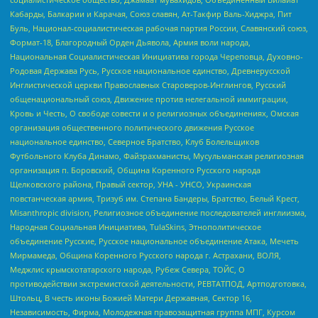
Кабарды, Балкарии и Карачая, Союз славян, Ат-Такфир Валь-Хиджра, Пит
Буль, Национал-социалистическая рабочая партия России, Славянский союз,
Формат-18, Благородный Орден Дьявола, Армия воли народа,
Национальная Социалистическая Инициатива города Череповца, Духовно-
Родовая Держава Русь, Русское национальное единство, Древнерусской
Инглистической церкви Православных Староверов-Инглингов, Русский
общенациональный союз, Движение против нелегальной иммиграции,
Кровь и Честь, О свободе совести и о религиозных объединениях, Омская
организация общественного политического движения Русское
национальное единство, Северное Братство, Клуб Болельщиков
Футбольного Клуба Динамо, Файзрахманисты, Мусульманская религиозная
организация п. Боровский, Община Коренного Русского народа
Щелковского района, Правый сектор, УНА - УНСО, Украинская
повстанческая армия, Тризуб им. Степана Бандеры, Братство, Белый Крест,
Misanthropic division, Религиозное объединение последователей инглиизма,
Народная Социальная Инициатива, TulaSkins, Этнополитическое
объединение Русские, Русское национальное объединение Атака, Мечеть
Мирмамеда, Община Коренного Русского народа г. Астрахани, ВОЛЯ,
Меджлис крымскотатарского народа, Рубеж Севера, ТОЙС, О
противодействии экстремистской деятельности, РЕВТАТПОД, Артподготовка,
Штольц, В честь иконы Божией Матери Державная, Сектор 16,
Независимость, Фирма, Молодежная правозащитная группа МПГ, Курсом