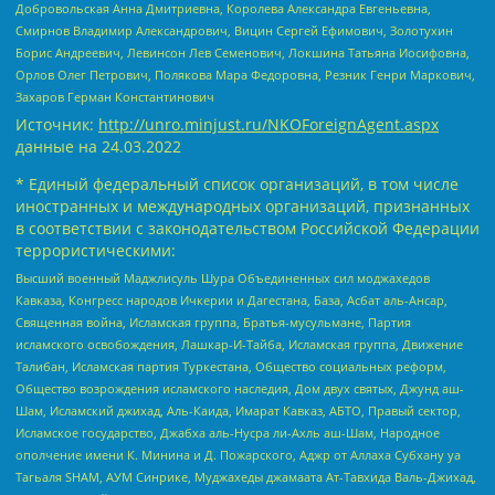
Добровольская Анна Дмитриевна, Королева Александра Евгеньевна,
Смирнов Владимир Александрович, Вицин Сергей Ефимович, Золотухин
Борис Андреевич, Левинсон Лев Семенович, Локшина Татьяна Иосифовна,
Орлов Олег Петрович, Полякова Мара Федоровна, Резник Генри Маркович,
Захаров Герман Константинович
Источник:
http://unro.minjust.ru/NKOForeignAgent.aspx
данные на
24.03.2022
* Единый федеральный список организаций, в том числе
иностранных и международных организаций, признанных
в соответствии с законодательством Российской Федерации
террористическими:
Высший военный Маджлисуль Шура Объединенных сил моджахедов
Кавказа, Конгресс народов Ичкерии и Дагестана, База, Асбат аль-Ансар,
Священная война, Исламская группа, Братья-мусульмане, Партия
исламского освобождения, Лашкар-И-Тайба, Исламская группа, Движение
Талибан, Исламская партия Туркестана, Общество социальных реформ,
Общество возрождения исламского наследия, Дом двух святых, Джунд аш-
Шам, Исламский джихад, Аль-Каида, Имарат Кавказ, АБТО, Правый сектор,
Исламское государство, Джабха аль-Нусра ли-Ахль аш-Шам, Народное
ополчение имени К. Минина и Д. Пожарского, Аджр от Аллаха Субхану уа
Тагьаля SHAM, АУМ Синрике, Муджахеды джамаата Ат-Тавхида Валь-Джихад,