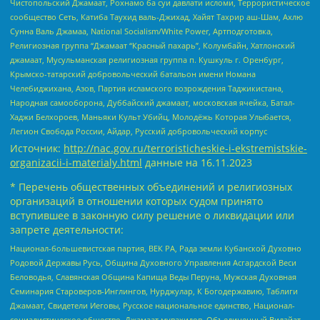
Чистопольский Джамаат, Рохнамо ба суи давлати исломи, Террористическое
сообщество Сеть, Катиба Таухид валь-Джихад, Хайят Тахрир аш-Шам, Ахлю
Сунна Валь Джамаа, National Socialism/White Power, Артподготовка,
Религиозная группа “Джамаат “Красный пахарь”, Колумбайн, Хатлонский
джамаат, Мусульманская религиозная группа п. Кушкуль г. Оренбург,
Крымско-татарский добровольческий батальон имени Номана
Челебиджихана, Азов, Партия исламского возрождения Таджикистана,
Народная самооборона, Дуббайский джамаат, московская ячейка, Батал-
Хаджи Белхороев, Маньяки Культ Убийц, Молодёжь Которая Улыбается,
Легион Свобода России, Айдар, Русский добровольческий корпус
Источник:
http://nac.gov.ru/terroristicheskie-i-ekstremistskie-
organizacii-i-materialy.html
данные на
16.11.2023
* Перечень общественных объединений и религиозных
организаций в отношении которых судом принято
вступившее в законную силу решение о ликвидации или
запрете деятельности:
Национал-большевистская партия, ВЕК РА, Рада земли Кубанской Духовно
Родовой Державы Русь, Община Духовного Управления Асгардской Веси
Беловодья, Славянская Община Капища Веды Перуна, Мужская Духовная
Семинария Староверов-Инглингов, Нурджулар, К Богодержавию, Таблиги
Джамаат, Свидетели Иеговы, Русское национальное единство, Национал-
социалистическое общество, Джамаат мувахидов, Объединенный Вилайат