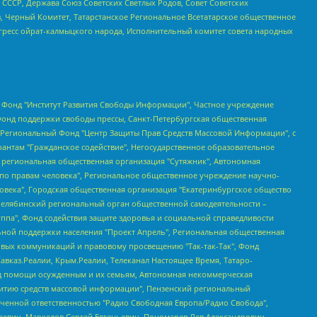
СССР, Держава Союз Советских Светлых Родов, Совет Советских
в, Черный Комитет, Татарстанское Региональное Всетатарское общественное
гресс ойрат-калмыцкого народа, Исполнительный комитет совета народных
евосточное общественное движение "Маяк", Санкт-Петербургская ЛГБТ-инициативная группа "Выход", Инициативная группа ЛГБТ+ "Реверс", Алексеев Андрей Викторович, Бекбулатова Таисия Львовна, Беляев Иван Михайлович, Владыкина Елена Сергеевна, Гельман Марат Александрович, Никульшина Вероника Юрьевна, Толоконникова Надежда Андреевна, Шендерович Виктор Анатольевич, Общество с ограниченной ответственностью "Данное сообщение", Общество с ограниченной ответственностью Издательский дом "Новая глава", Айнбиндер Александра Александровна, Московский комьюнити-центр для ЛГБТ+инициатив, Благотворительный фонд развития филантропии, Deutsche Welle (Германия, Kurt-Schumacher-Strasse 3, 53113 Bonn), Борзунова Мария Михайловна, Воробьев Виктор Викторович, Голубева Анна Львовна, Константинова Алла Михайловна, Малкова Ирина Владимировна, Мурадов Мурад Абдулгалимович, Осетинская Елизавета Николаевна, Понасенков Евгений Николаевич, Ганапольский Матвей Юрьевич, Киселев Евгений Алексеевич, Борухович Ирина Григорьевна, Дремин Иван Тимофеевич, Дубровский Дмитрий Викторович, Красноярская региональная общественная организация поддержки и развития альтернативных образовательных технологий и межкультурных коммуникаций "ИНТЕРРА", Маяковская Екатерина Алексеевна, Фейгин Марк Захарович, Филимонов Андрей Викторович, Дзугкоева Регина Николаевна, Доброхотов Роман Александрович, Дудь Юрий Александрович, Елкин Сергей Владимирович, Кругликов Кирилл Игоревич, Сабунаева Мария Леонидовна, Семенов Алексей Владимирович, Шаинян Карен Багратович, Шульман Екатерина Михайловна, Асафьев Артур Валерьевич, Вахштайн Виктор Семенович, Венедиктов Алексей Алексеевич, Лушникова Екатерина Евгеньевна, Волков Леонид Михайлович, Невзоров Александр Глебович, Пархоменко Сергей Борисович, Сироткин Ярослав Николаевич, Кара-Мурза Владимир Владимирович, Баранова Наталья Владимировна, Гозман Леонид Яковлевич, Кагарлицкий Борис Юльевич, Климарев Михаил Валерьевич, Милов Владимир Станиславович, Автономная некоммерческая организация Краснодарский центр современного искусства "Типография", Моргенштерн Алишер Тагирович, Соболь Любовь Эдуардовна, Общество с ограниченной ответственностью "ЛИЗА НОРМ", Каспаров Гарри Кимович, Ходорковский Михаил Борисович, Общество с ограниченной ответственностью "Апрельские тезисы", Данилович Ирина Брониславовна, Кашин Олег Владимирович, Петров Николай Владимирович, Пивоваров Алексей Владимирович, Соколов Михаил Владимирович, Цветкова Юлия Владимировна, Чичваркин Евгений Александрович, Комитет против пыток/Команда против пыток, Общество с ограниченной ответственностью "Первый научный", Общество с ограниченной ответственностью "Вертолет и ко", Белоцерковская Вероника Борисовна, Кац Максим Евгеньевич, Лазарева Татьяна Юрьевна, Шаведдинов Руслан Табризович, Яшин Илья Валерьевич, Общество с ограниченной ответственностью "Иноагент ААВ", Алешковский Дмитрий Петрович, Альбац Евгения Марковна, Быков Дмитрий Львович, Галямина Юлия Евгеньевна, Лойко Сергей Леонидович, Мартынов Кирилл Константинович, Медведев Сергей Александрович, Крашенинников Федор Геннадиевич, Гордеева Катерина Вл