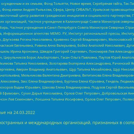
ужденным и их семьям, Фонд Тольятти, Новое время, Серебряная тайга, Так-Так-
, Фонд имени Андрея Рылькова, Сфера, Центр СИБАЛЬТ, Уральская правозащитна
невосточный центр развития гражданских инициатив и социального партнерства, 
 организаций, Частное учреждение в Калининграде Совета Министров северных 
бирь, Частное учреждение в Санкт-Петербурге Совета Министров Северных Стра
а, Информационное агентство МЕМО. РУ, Институт региональной прессы, Инсти
ч, Дзугкоева Регина Николаевна, Кривенко Сергей Владимирович, Милославски
настасия Евгеньевна, Ривина Анна Валерьевна, Бойко Анатолий Николаевич, Дуг
ошель Ирина Ароновна, Шведов Григорий Сергеевич, Пономарев Лев Александро
ч, Цирульников Борис Альбертович, Гасан Ольга Павловна, Паутов Юрий Анато
Акимова Татьяна Николаевна, Золотарева Екатерина Александровна, Рачинский Я
Сергеевна, Аверин Владимир Анатольевич, Щур Татьяна Михайловна, Щур Никола
Анатольевна, Мельникова Валентина Дмитриевна, Вититинова Елена Владимировн
 Алексеевна, Закс Елена Владимировна, Буртина Елена Юрьевна, Гендель Людмил
рохоров Вадим Юрьевич, Шахова Елена Владимировна, Подузов Сергей Васильеви
й Ефимович, Сухих Дарья Николаевна, Орлов Олег Петрович, Добровольская Анн
нсон Лев Семенович, Локшина Татьяна Иосифовна, Орлов Олег Петрович, Поляк
ые на
24.03.2022
ностранных и международных организаций, признанных в соотв