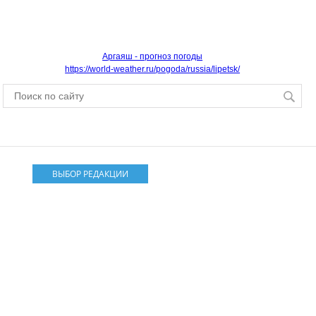
Аргаяш - прогноз погоды
https://world-weather.ru/pogoda/russia/lipetsk/
ВЫБОР РЕДАКЦИИ