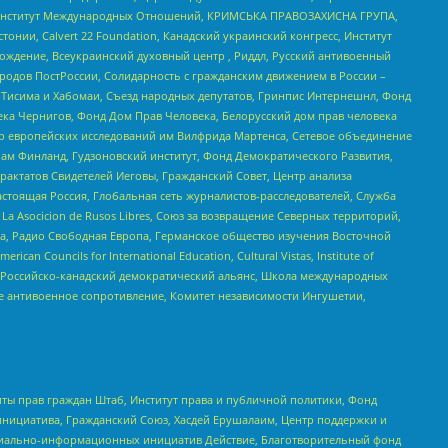
ий Институт Международных Отношений, КРИМСЬКА ПРАВОЗАХИСНА ГРУПА,
стонии, Calvert 22 Foundation, Канадский украинский конгресс, Институт
ждение, Всеукраинский духовный центр , Риддл, Русский антивоенный
ародов ПостРоссии, Солидарность с гражданским движением в России –
в Тисима и Хабомаи, Съезд народных депутатов, Гринпис Интернешнл, Фонд
ека Чернигов, Фонд Дом Прав Человека, Белорусский дом прав человека
нтр европейских исследований им Вилфрида Мартенса, Сетевое объединение
Чам Финланд, Гудзоновский институт, Фонд Демократического Развития,
актатов Свидетелей Иеговы, Гражданский Совет, Центр анализа
астоящая Россия, Глобальная сеть журналистов-расследователей, Служба
a Asocicion de Rusos Libres, Союз за возвращение Северных территорий,
еста, Радио Свободная Европа, Германское общество изучения Восточной
ouncils for International Education, Cultural Vistas, Institute of
, Российско-канадский демократический альянс, Школа международных
е антивоенное сопротивление, Комитет независимости Ингушетии,
ты прав граждан Штаб, Институт права и публичной политики, Фонд
инициатива, Гражданский Союз, Хасдей Ерушалаим, Центр поддержки и
социально-информационных инициатив Действие, Благотворительный фонд