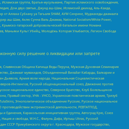
 Исламская группа, Братья-мусульмане, Партия исламского освобождения,
едия, Дом двух святых, Джунд аш-Шам, Исламский джихад, Аль-Каида,
жр от Аллаха Субхану уа Тагьаля SHAM, АУМ Синрике, Муджахеды джамаата
рир аш-Шам, Ахлю Сунна Валь Джамаа, National Socialism/White Power,
рг, Крымско-татарский добровольческий батальон имени Номана
оев, Маньяки Культ Убийц, Молодёжь Которая Улыбается, Легион Свобода
аконную силу решение о ликвидации или запрете
ья, Славянская Община Капища Веды Перуна, Мужская Духовная Семинария
щество, Джамаат мувахидов, Объединенный Вилайат Кабарды, Балкарии и
ден Дьявола, Армия воли народа, Национальная Социалистическая
роверов-Инглингов, Русский общенациональный союз, Движение против
усское национальное единство, Северное Братство, Клуб Болельщиков
а, Правый сектор, УНА - УНСО, Украинская повстанческая армия, Тризуб
 TulaSkins, Этнополитическое объединение Русские, Русское национальное
О противодействии экстремистской деятельности, РЕВТАТПОД,
ы и Единения, Каракольская инициативная группа, Автоград Крю, Союз
 Нация и свобода, W.H.С., Фалунь Дафа, Иртыш Ultras, Русский
ан СССР Прикубанского округа г. Краснодара, Мужское государство,