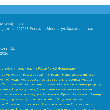
ИА «Инфорос».
едакции: 117218, Россия, г. Москва, ул. Кржижановского,
хова Н.В.
2026
льной на территории Российской Федерации:
кономическому и правовому развитию, Национальный Демократический
менной России, Черноморский фонд регионального сотрудничества,
, Тихоокеанский центр защиты окружающей среды и природных ресурсов,
 Хармони, Родники дракона, Врачи против насильственного извлечения
по расследованию преследований Фалуньгун, Пражский гражданский центр,
бмен, Бард колледж, Европейский выбор, Фонд Ходорковского,
ное Управление Евангельских Христиан Украинской Христианской Церкви,
огических Предприятий, Церковь Духовной Технологии, Европейская сеть