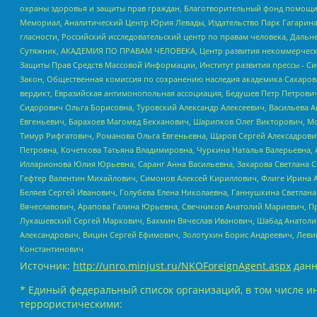
охраны здоровья и защиты прав граждан, Благотворительный фонд помощи ос
Мемориал, Аналитический Центр Юрия Левады, Издательство Парк Гагарина
гласности, Российский исследовательский центр по правам человека, Даль
Сутяжник, АКАДЕМИЯ ПО ПРАВАМ ЧЕЛОВЕКА, Центр развития некоммерческих
Защиты Прав Средств Массовой Информации, Институт развития прессы - Си
Закон, Общественная комиссия по сохранению наследия академика Сахаров
вердикт, Евразийская антимонопольная ассоциация, Бедушев Петр Петрови
Сидорович Ольга Борисовна, Туровский Александр Алексеевич, Васильева А
Евгеньевич, Барахоев Магомед Бекханович, Шарипков Олег Викторович, М
Тимур Рифгатович, Романова Ольга Евгеньевна, Щаров Сергей Алексадрови
Петровна, Кочеткова Татьяна Владимировна, Чуркина Наталья Валерьевна, 
Илларионова Юлия Юрьевна, Саранг Анна Васильевна, Захарова Светлана 
Гефтер Валентин Михайлович, Симонов Алексей Кириллович, Флиге Ирина 
Беляев Сергей Иванович, Голубева Елена Николаевна, Ганнушкина Светлана
Вячеславович, Арапова Галина Юрьевна, Свечников Анатолий Мариевич, П
Лукашевский Сергей Маркович, Бахмин Вячеслав Иванович, Шабад Анатоли
Александрович, Вицин Сергей Ефимович, Золотухин Борис Андреевич, Леви
Константинович
Источник:
http://unro.minjust.ru/NKOForeignAgent.aspx
данн
* Единый федеральный список организаций, в том числе и
террористическими: