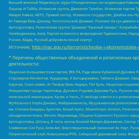
Высший военный Маджлисуль Шура Объединенных сил моджахедов Кавказа, Ко
Лашкар-И-Тайба, Исламская группа, Движение Талибан, Исламская партия Т
Имарат Кавказ, АБТО, Правый сектор, Исламское государство, Джабха аль-
Ат-Тавхида Валь-Джихад, Чистопольский Джамаат, Рохнамо ба суи давлати и
Артподготовка, Религиозная группа “Джамаат “Красный пахарь”, Колумбайн
Челебиджихана, Азов, Партия исламского возрождения Таджикистана, Народ
России, Айдар, Русский добровольческий корпус
Источник:
http://nac.gov.ru/terroristicheskie-i-ekstremistskie-
* Перечень общественных объединений и религиозных орг
деятельности:
Национал-большевистская партия, ВЕК РА, Рада земли Кубанской Духовно
Староверов-Инглингов, Нурджулар, К Богодержавию, Таблиги Джамаат, Сви
Карачая, Союз славян, Ат-Такфир Валь-Хиджра, Пит Буль, Национал-социал
Инициатива города Череповца, Духовно-Родовая Держава Русь, Русское н
нелегальной иммиграции, Кровь и Честь, О свободе совести и о религиоз
Футбольного Клуба Динамо, Файзрахманисты, Мусульманская религиозная о
им. Степана Бандеры, Братство, Белый Крест, Misanthropic division, Рели
объединение Атака, Мечеть Мирмамеда, Община Коренного Русского народа
Артподготовка, Штольц, В честь иконы Божией Матери Державная, Сектор 1
Славянских Сил Руси, Алля-Аят, Благотворительный пансионат Ак Умут, Русск
Патриотический клуб-Новокузнецк/РПК, Сибирский державный союз, Фонд б