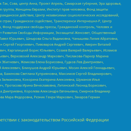
Так, Сова, центр Анна, Проект Апрель, Самарская губерния, Эра здоровья,
я группа, Женщины Евразии, Институт прав человека, Фонд защиты
Гражданское действие, Центр независимых социологических исследований,
стран, Гражданское содействие, Трансперенси Интернешнл-Р, Центр
н, Фонд поддержки свободы прессы, Гражданский контроль, Человек и
тут Развития Свободы Информации, Экозащита!-Женсовет, Общественный
й Павел Юрьевич, Шнырова Ольга Вадимовна, Чанышева Лилия Айратовна,
ин Сергей Георгиевич, Пивоваров Андрей Сергеевич, Аверин Виталий
вич, Каргалицкий Борис Юльевич, Созаев Валерий Валерьевич, Исламов
льевич, Верховский Александр Маркович, Пислакова-Паркер Марина
н Збигневич, Жемкова Елена Борисовна, Гудков Лев Дмитриевич,
й Алексеевич, Блинушов Андрей Юрьевич, Мосин Алексей Геннадьевич,
а, Баженова Светлана Куприяновна, Максимов Сергей Владимирович,
а Залмановна, Кокорина Екатерина Алексеевна, Шуманов Илья
ч, Протасова Ирина Вячеславовна, Литинский Леонид Борисович,
а Дмитриевна, Королева Александра Евгеньевна, Смирнов Владимир
ова Мара Федоровна, Резник Генри Маркович, Захаров Герман
етствии с законодательством Российской Федерации