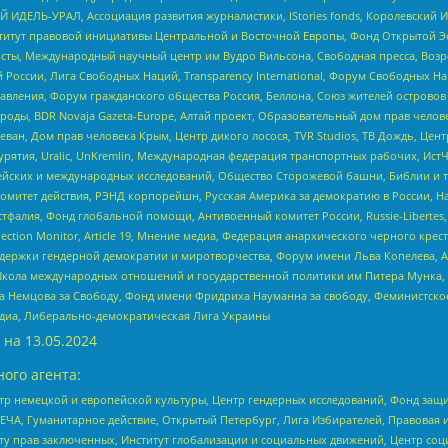
 ИДЕЛЬ-УРАЛ, Ассоциация развития журналистики, IStories fonds, Королевск
r, Институт правовой инициативы Центральной и Восточной Европы, Фонд Открытой Э
ты, Международный научный центр им Вудро Вильсона, Свободная пресса, Возро
России, Лига Свободных Наций, Transparеncy International, Форум Свободных Н
правления, Форум гражданского общества Россия, Беллона, Союз жителей острово
роды, BDR Novaja Gazeta-Europe, Алтай проект, Образовательный дом прав челов
еван, Дом прав человека Крым, Центр дикого лосося, TVR Studios, ТВ Дождь, Це
урятия, Uralic, UnKremlin, Международная федерация транспортных рабочих, Ист
ейских и международных исследований, Общество Сторожевой башни, Библии и тр
омитет действия, РЭНД корпорейшн, Русская Америка за демократию в России, Н
фалия, Фонд глобальной помощи, Антивоенный комитет России, Russie-Libertes, L
lection Monitor, Article 19, Мнение медиа, Федерация анархического черного кр
и гендерной демократии и миротворчества, Форум имени Льва Копелева, American C
г, Школа международных отношений и государственной политики им Питера Мунка
 Немцова за Свободу, Фонд имени Фридриха Науманна за свободу, Феминистско
медиа, Либерально-демократическая Лига Украины
 на
13.05.2024
ого агента:
р немецкой и европейской культуры, Центр гендерных исследований, Фонд защи
ЧА, Гуманитарное действие, Открытый Петербург, Лига Избирателей, Правовая 
иту прав заключенных, Институт глобализации и социальных движений, Центр 