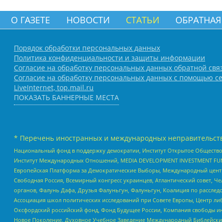
О ГАЗЕТЕ
НОВОСТИ
СТАТЬИ
ОБРАТНАЯ
Порядок обработки персональных данных
Политика конфиденциальности и защиты информации
Согласие на обработку персональных данных обратной свя
Согласие на обработку персональных данных с помощью се
LiveInternet, top.mail.ru
ПОКАЗАТЬ БАННЕРНЫЕ МЕСТА
* Перечень иностранных и международных неправительств
Национальный фонд в поддержку демократии, Институт Открытое Общество
Институт Международных Отношений, MEDIA DEVELOPMENT INVESTMENT FUND,
Европейская Платформа за Демократические Выборы, Международный цент
Свободная Россия, Всемирный конгресс украинцев, Атлантический совет, Ч
органов, Фалунь Дафа, Друзья Фалуньгун, Фалуньгун, Коалиция по рассле
Ассоциация школ политических исследований при Совете Европы, Центр ли
Оксфордский российский фонд, Фонд Будущее России, Компания свободы ин
Новое Поколение, Духовное Учебное Заведение Международный Библейский