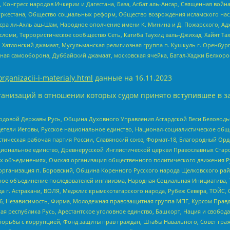
нгресс народов Ичкерии и Дагестана, База, Асбат аль-Ансар, Священная война,
уркестана, Общество социальных реформ, Общество возрождения исламского насл
Нусра ли-Ахль аш-Шам, Народное ополчение имени К. Минина и Д. Пожарского, Ад
сломи, Террористическое сообщество Сеть, Катиба Таухид валь-Джихад, Хайят Тах
, Хатлонский джамаат, Мусульманская религиозная группа п. Кушкуль г. Оренбу
ная самооборона, Дуббайский джамаат, московская ячейка, Батал-Хаджи Белхор
organizacii-i-materialy.html
данные на
16.11.2023
анизаций в отношении которых судом принято вступившее в з
 Родовой Державы Русь, Община Духовного Управления Асгардской Веси Беловод
детели Иеговы, Русское национальное единство, Национал-социалистическое об
истическая рабочая партия России, Славянский союз, Формат-18, Благородный Ор
ациональное единство, Древнерусской Инглистической церкви Православных Ста
ных объединениях, Омская организация общественного политического движения Р
рганизация п. Боровский, Община Коренного Русского народа Щелковского район
гиозное объединение последователей инглиизма, Народная Социальная Инициатива,
 г. Астрахани, ВОЛЯ, Меджлис крымскотатарского народа, Рубеж Севера, ТОЙС, 
6, Независимость, Фирма, Молодежная правозащитная группа МПГ, Курсом Правд
ая республика Русь, Арестантское уголовное единство, Башкорт, Нация и свобода,
орьбы с коррупцией, Фонд защиты прав граждан, Штабы Навального, Совет гражд