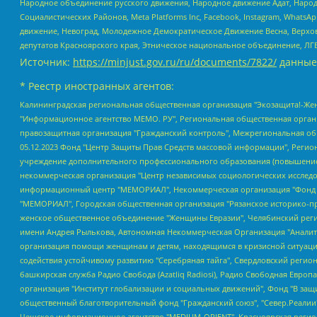
Народное объединение русского движения, Народное движение Адат, Народ
Социалистических Районов, Meta Platforms Inc, Facebook, Instagram, Wha
движение, Невоград, Молодежное Демократическое Движение Весна, Верхов
депутатов Красноярского края, Этническое национальное объединение, ЛГ
Источник:
https://minjust.gov.ru/ru/documents/7822/
данные
* Реестр иностранных агентов:
Калининградская региональная общественная организация "Экозащита!-Женсовет", Фонд содействия защите прав и свобод граждан "Общественный вердикт", Фонд "Институт Развития Свободы Информации", Частное учреждение "Информационное агентство МЕМО. РУ", Региональная общественная организация "Общественная комиссия по сохранению наследия академика Сахарова", Фонд поддержки свободы прессы, Санкт-Петербургская общественная правозащитная организация "Гражданский контроль", Межрегиональная общественная организация "Информационно-просветительский центр "Мемориал", Региональный Фонд "Центр Защиты Прав Средств Массовой Информации", с 05.12.2023 Фонд "Центр Защиты Прав Средств массовой информации", Региональная общественная благотворительная организация помощи беженцам и мигрантам "Гражданское содействие", Негосударственное образовательное учреждение дополнительного профессионального образования (повышение квалификации) специалистов "АКАДЕМИЯ ПО ПРАВАМ ЧЕЛОВЕКА", Свердловская региональная общественная организация "Сутяжник", Автономная некоммерческая организация "Центр независимых социологических исследований", Союз общественных объединений "Российский исследовательский центр по правам человека", Региональное общественное учреждение научно-информационный центр "МЕМОРИАЛ", Некоммерческая организация "Фонд защиты гласности", Автономная некоммерческая организация "Институт прав человека", Городская общественная организация "Екатеринбургское общество "МЕМОРИАЛ", Городская общественная организация "Рязанское историко-просветительское и правозащитное общество "Мемориал" (Рязанский Мемориал), Челябинский региональный орган общественной самодеятельности – женское общественное объединение "Женщины Евразии", Челябинский региональный орган общественной самодеятельности "Уральская правозащитная группа", Фонд содействия защите здоровья и социальной справедливости имени Андрея Рылькова, Автономная Некоммерческая Организация "Аналитический Центр Юрия Левады", Автономная некоммерческая организация социальной поддержки населения "Проект Апрель", Региональная общественная организация помощи женщинам и детям, находящимся в кризисной ситуации "Информационно-методический центр "Анна", Фонд содействия развитию массовых коммуникаций и правовому просвещению "Так-так-Так", Фонд содействия устойчивому развитию "Серебряная тайга", Свердловский региональный общественный фонд социальных проектов "Новое время", "Idel.Реалии", Кавказ.Реалии, Крым.Реалии, Телеканал Настоящее Время, Татаро-башкирская служба Радио Свобода (Azatliq Radiosi), Радио Свободная Европа/Радио Свобода (PCE/PC), "Сибирь.Реалии", "Фактограф", Благотворительный фонд помощи осужденным и их семьям, Автономная некоммерческая организация "Институт глобализации и социальных движений", Фонд "В защиту прав заключенных", Частное учреждение "Центр поддержки и содействия развитию средств массовой информации", Пензенский региональный общественный благотворительный фонд "Гражданский союз", "Север.Реалии", Некоммерческая организация Фонд "Правовая инициатива", Общество с ограниченной ответственностью "Радио Свободная Европа/Радио Свобода", Чешское информационное агентство "MEDIUM-ORIENT", Красноярская региональная общественная организация "Мы против СПИДа", Камалягин Денис Николаевич, Маркелов Сергей Евгеньевич, Пономарев Лев Александрович, Савицкая Людмила Алексеевна, Автоно