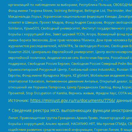
организаций по наблюдению за выборами, Республика Польша, СВОБОДНЫЙ
Фонд имени Генриха Бёлля, Stichting Bellingcat, Bellingcat Ltd, The Inside
Макдональда-Лорье, Украинская национальная федерация Канады, Декабрис
комитет в Швеции, Проект Медуза, Фонд Андрея Сахарова, Форум свободной 
Solidarus, КрымSOS, Свободный университет, Институт государственного у
борьбы с коррупцией Инк, Завет церквей TCCN, Агора, Всемирный фонд при
имени Бориса Звозскова, Дом прав человека Тбилиси, Дом прав человека Ер
журналистов расследователей, АЛЛАТРА, За свободную Россию, Свободная Б
Комитет-2024, Центрально-Европейский университет, Центр восточноевроп
европейской политики, Академическая сеть Восточная Европа, Российский к
поддержки, Свободная Россия Берлин, Свободная Россия Северный Рейн-Вест
Крымскотатарский Ресурсный Центр, Глобальный союз IndustriALL, Russian E
Европы, Фонд имени Фридриха Эберта, XZ gGmbH, Мобильная академия поддержк
International Education, Антивоенное движение Антальи, Открытый диало
отношений им Нормана Патерсона, Центр Гражданских Свобод, Фонд Бориса
Прометей, Stop Occupation of Karelia, Вернись живым, Фридом Хаус, СОТА 
Источник:
https://minjust.gov.ru/ru/documents/7756/
данные
* Сведения реестра НКО, выполняющих функции иностранн
Лилит, Правозащитная группа Гражданин.Армия.Право, Нижегородский цент
борьбы с коррупцией, Альянс врачей, НАСИЛИЮ.НЕТ, Мы против СПИДа, СВЕ
содействия развитию средств массовой информации, Горячая Линия, В защ