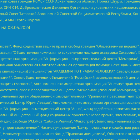
ный совет граждан РСФСР СССР Архангельской области, Проект Штурм, Граждане 
tsApp, СИЧ-С14, Добровольческое Движение Организации украинских националисто
ный Совет Татарской Автономной Советской Социалистической Республики, Кон
БТ, Я.МЫ Сергей Фургал
 на
03.05.2024
мная некоммерческая организация "Центр по работе с проблемой насилия "НАСИЛИЮ.НЕТ", Межрегиональный профессиональный союз работников здравоохранения "Альянс врачей", Юридическое лицо, зарегистрированное в Латвийской Республике, SIA "Medusa Project" (регистрационный номер 40103797863, дата регистрации 10.06.2014), Некоммерческая организация "Фонд по борьбе с коррупцией", Автономная некоммерческая организация "Институт права и публичной политики", Баданин Роман Сергеевич, Гликин Максим Александрович, Железнова Мария Михайловна, Лукьянова Юлия Сергеевна, Маетная Елизавета Витальевна, Маняхин Петр Борисович, Чуракова Ольга Владимировна, Ярош Юлия Петровна, Юридическое лицо "The Insider SIA", зарегистрированное в Риге, Латвийская Республика (дата регистрации 26.06.2015), являющееся администратором доменного имени интернет-издания "The Insider SIA", https://theins.ru, Постернак Алексей Евгеньевич, Рубин Михаил Аркадьевич, Анин Роман Александрович, Юридическое лицо Istories fonds, зарегистрированное в Латвийской Республике (регистрационный номер 50008295751, дата регистрации 24.02.2020), Великовский Дмитрий Александрович, Долинина Ирина Николаевна, Мароховская Алеся Алексеевна, Шлейнов Роман Юрьевич, Шмагун Олеся Валентиновна, Общество с ограниченной ответственностью "Альтаир 2021", Общество с ограниченной ответственностью "Вега 2021", Общество с ограниченной ответственностью "Главный редактор 2021", Общество с ограниченной ответственностью "Ромашки монолит", Важенков Артем Валерьевич, Ивановская областная общественная организация "Центр гендерных исследований", Гурман Юрий Альбертович, Медиапроект "ОВД-Инфо", Егоров Владимир Владимирович, Жилинский Владимир Александрович, Общество с ограниченной ответственностью "ЗП", Иванова София Юрьевна, Карезина Инна Павловна, Кильтау Екатерина Викторовна, Петров Алексей Викторович, Пискунов Сергей Евгеньевич, Смирнов Сергей Сергеевич, Тихонов Михаил Сергеевич, Общество с ограниченной ответственностью "ЖУРНАЛИСТ-ИНОСТРАННЫЙ АГЕНТ", Арапова Галина Юрьевна, Вольтская Татьяна Анатольевна, Американская компания "Mason G.E.S. Anonymous Foundation" (США), являющаяся владельцем интернет-издания https://mnews.world/, Компания "Stichting Bellingcat", зарегистрированная в Нидерландах (дата регистрации 11.07.2018), Захаров Андрей Вячеславович, Клепиковская Екатерина Дмитриевна, Общество с ограниченной ответственностью "МЕМО", Перл Роман Александрович, Симонов Евгений Алексеевич, Соловьева Елена Анатольевна, Сотников Даниил Владимирович, Сурначева Елизавета Дмитриевна, Автономная некоммерческая организация по защите прав человека и информированию населения "Якутия – Наше Мнение", Общество с ограниченной ответственностью "Москоу диджитал медиа", с 26.01.2023 Общество с ограниченной ответственностью "Чайка Белые сады", Ветошкина Валерия Валерьевна, Заговора Максим Александрович, Межрегиональное общественное движение "Российская ЛГБТ - сеть", Оленичев Максим Владимирович, Павлов Иван Юрьевич, Скворцова Елена Сергеевна, Общество с ограниченной ответственностью "Как бы инагент", Кочетков Игорь Викторович, Общество с ограниченной ответственностью "Честные выборы", Еланчик Олег Александрович, Общество с ограниченной ответственностью "Нобелевский призыв", Гималова Регина Эмилевна, Григорьев Андрей Валерьевич, Григорьева Алина Александровна, Ассоциация по содействию защите прав призывников, альтернативнослужащих и военнослужащих "Правозащитная группа "Гражданин.Армия.Право", Хисамова Регина Фаритовна, Автономная некоммерческая организация по реализации социально-правовых программ "Лилит", Дальн