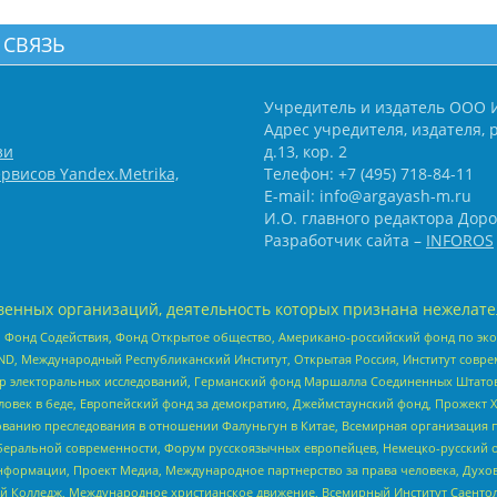
 СВЯЗЬ
Учредитель и издатель ООО 
Адрес учредителя, издателя, р
зи
д.13, кор. 2
рвисов Yandex.Metrika,
Телефон: +7 (495) 718-84-11
E-mail: info@argayash-m.ru
И.О. главного редактора Доро
Разработчик сайта –
INFOROS
енных организаций, деятельность которых признана нежелате
 Фонд Содействия, Фонд Открытое общество, Американо-российский фонд по э
 Международный Республиканский Институт, Открытая Россия, Институт совре
р электоральных исследований, Германский фонд Маршалла Соединенных Штатов
еловек в беде, Европейский фонд за демократию, Джеймстаунский фонд, Прожект
дованию преследования в отношении Фалуньгун в Китае, Всемирная организация 
беральной современности, Форум русскоязычных европейцев, Немецко-русский о
формации, Проект Медиа, Международное партнерство за права человека, Духов
 Колледж, Международное христианское движение, Всемирный Институт Саентол