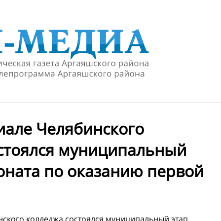
иале Челябинского
стоялся муниципальный
оната по оказанию первой
нского колледжа состоялся муниципальный этап