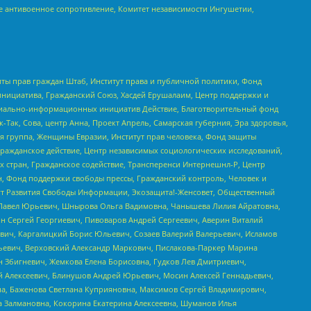
е антивоенное сопротивление, Комитет независимости Ингушетии,
ты прав граждан Штаб, Институт права и публичной политики, Фонд
инициатива, Гражданский Союз, Хасдей Ерушалаим, Центр поддержки и
социально-информационных инициатив Действие, Благотворительный фонд
Так, Сова, центр Анна, Проект Апрель, Самарская губерния, Эра здоровья,
я группа, Женщины Евразии, Институт прав человека, Фонд защиты
Гражданское действие, Центр независимых социологических исследований,
стран, Гражданское содействие, Трансперенси Интернешнл-Р, Центр
н, Фонд поддержки свободы прессы, Гражданский контроль, Человек и
тут Развития Свободы Информации, Экозащита!-Женсовет, Общественный
й Павел Юрьевич, Шнырова Ольга Вадимовна, Чанышева Лилия Айратовна,
ин Сергей Георгиевич, Пивоваров Андрей Сергеевич, Аверин Виталий
вич, Каргалицкий Борис Юльевич, Созаев Валерий Валерьевич, Исламов
льевич, Верховский Александр Маркович, Пислакова-Паркер Марина
н Збигневич, Жемкова Елена Борисовна, Гудков Лев Дмитриевич,
й Алексеевич, Блинушов Андрей Юрьевич, Мосин Алексей Геннадьевич,
а, Баженова Светлана Куприяновна, Максимов Сергей Владимирович,
а Залмановна, Кокорина Екатерина Алексеевна, Шуманов Илья