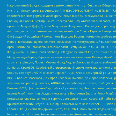
Национальный фонд в поддержку демократии, Институт Открытое Общество
Институт Международных Отношений, MEDIA DEVELOPMENT INVESTMENT FUND,
Европейская Платформа за Демократические Выборы, Международный цент
Свободная Россия, Всемирный конгресс украинцев, Атлантический совет, Ч
органов, Фалунь Дафа, Друзья Фалуньгун, Фалуньгун, Коалиция по рассле
Ассоциация школ политических исследований при Совете Европы, Центр ли
Оксфордский российский фонд, Фонд Будущее России, Компания свободы ин
Новое Поколение, Духовное Учебное Заведение Международный Библейский
организаций по наблюдению за выборами, Республика Польша, СВОБОДНЫЙ
Фонд имени Генриха Бёлля, Stichting Bellingcat, Bellingcat Ltd, The Inside
Макдональда-Лорье, Украинская национальная федерация Канады, Декабрис
комитет в Швеции, Проект Медуза, Фонд Андрея Сахарова, Форум свободной 
Solidarus, КрымSOS, Свободный университет, Институт государственного у
борьбы с коррупцией Инк, Завет церквей TCCN, Агора, Всемирный фонд при
имени Бориса Звозскова, Дом прав человека Тбилиси, Дом прав человека Ер
журналистов расследователей, АЛЛАТРА, За свободную Россию, Свободная Б
Комитет-2024, Центрально-Европейский университет, Центр восточноевроп
европейской политики, Академическая сеть Восточная Европа, Российский к
поддержки, Свободная Россия Берлин, Свободная Россия Северный Рейн-Вест
Крымскотатарский Ресурсный Центр, Глобальный союз IndustriALL, Russian E
Европы, Фонд имени Фридриха Эберта, XZ gGmbH, Мобильная академия поддержк
International Education, Антивоенное движение Антальи, Открытый диало