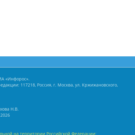
ИА «Инфорос».
едакции: 117218, Россия, г. Москва, ул. Кржижановского,
хова Н.В.
2026
льной на территории Российской Федерации: