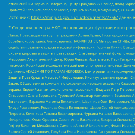
отношений им Нормана Патерсона, Центр Гражданских Свобод, Фонд Бориса
Прометей, Stop Occupation of Karelia, Вернись живым, Фридом Хаус, СОТА 
Источник:
https://minjust.gov.ru/ru/documents/7756/
данные
* Сведения реестра НКО, выполняющих функции иностранн
Лилит, Правозащитная группа Гражданин.Армия.Право, Нижегородский цент
борьбы с коррупцией, Альянс врачей, НАСИЛИЮ.НЕТ, Мы против СПИДа, СВЕ
содействия развитию средств массовой информации, Горячая Линия, В защ
охраны здоровья и защиты прав граждан, Благотворительный фонд помощи ос
Мемориал, Аналитический Центр Юрия Левады, Издательство Парк Гагарина
гласности, Российский исследовательский центр по правам человека, Даль
Сутяжник, АКАДЕМИЯ ПО ПРАВАМ ЧЕЛОВЕКА, Центр развития некоммерческих
Защиты Прав Средств Массовой Информации, Институт развития прессы - Си
Закон, Общественная комиссия по сохранению наследия академика Сахаров
вердикт, Евразийская антимонопольная ассоциация, Бедушев Петр Петрови
Сидорович Ольга Борисовна, Туровский Александр Алексеевич, Васильева А
Евгеньевич, Барахоев Магомед Бекханович, Шарипков Олег Викторович, М
Тимур Рифгатович, Романова Ольга Евгеньевна, Щаров Сергей Алексадрови
Петровна, Кочеткова Татьяна Владимировна, Чуркина Наталья Валерьевна, 
Илларионова Юлия Юрьевна, Саранг Анна Васильевна, Захарова Светлана 
Гефтер Валентин Михайлович, Симонов Алексей Кириллович, Флиге Ирина 
Беляев Сергей Иванович, Голубева Елена Николаевна, Ганнушкина Светлана