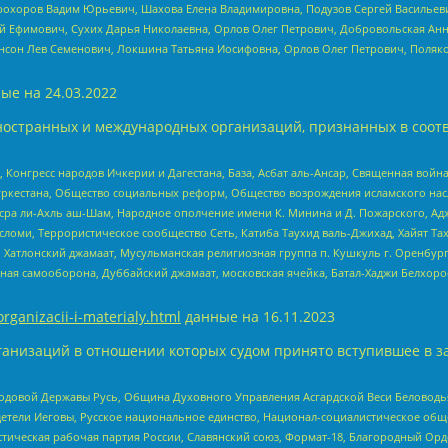
рохоров Вадим Юрьевич, Шахова Елена Владимировна, Подузов Сергей Васильеви
й Ефимович, Сухих Дарья Николаевна, Орлов Олег Петрович, Добровольская Анн
нсон Лев Семенович, Локшина Татьяна Иосифовна, Орлов Олег Петрович, Поляк
ые на
24.03.2022
ностранных и международных организаций, признанных в соотв
нгресс народов Ичкерии и Дагестана, База, Асбат аль-Ансар, Священная война,
уркестана, Общество социальных реформ, Общество возрождения исламского насл
Нусра ли-Ахль аш-Шам, Народное ополчение имени К. Минина и Д. Пожарского, Ад
сломи, Террористическое сообщество Сеть, Катиба Таухид валь-Джихад, Хайят Тах
, Хатлонский джамаат, Мусульманская религиозная группа п. Кушкуль г. Оренбу
ная самооборона, Дуббайский джамаат, московская ячейка, Батал-Хаджи Белхор
organizacii-i-materialy.html
данные на
16.11.2023
анизаций в отношении которых судом принято вступившее в з
 Родовой Державы Русь, Община Духовного Управления Асгардской Веси Беловод
детели Иеговы, Русское национальное единство, Национал-социалистическое об
истическая рабочая партия России, Славянский союз, Формат-18, Благородный Ор