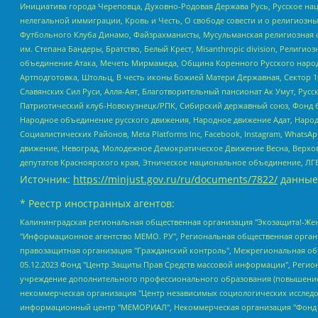
Инициатива города Череповца, Духовно-Родовая Держава Русь, Русское н
нелегальной иммиграции, Кровь и Честь, О свободе совести и о религиоз
Футбольного Клуба Динамо, Файзрахманисты, Мусульманская религиозная о
им. Степана Бандеры, Братство, Белый Крест, Misanthropic division, Рели
объединение Атака, Мечеть Мирмамеда, Община Коренного Русского народа
Артподготовка, Штольц, В честь иконы Божией Матери Державная, Сектор 1
Славянских Сил Руси, Алля-Аят, Благотворительный пансионат Ак Умут, Русск
Патриотический клуб-Новокузнецк/РПК, Сибирский державный союз, Фонд б
Народное объединение русского движения, Народное движение Адат, Народ
Социалистических Районов, Meta Platforms Inc, Facebook, Instagram, Wha
движение, Невоград, Молодежное Демократическое Движение Весна, Верхов
депутатов Красноярского края, Этническое национальное объединение, ЛГ
Источник:
https://minjust.gov.ru/ru/documents/7822/
данные
* Реестр иностранных агентов:
Калининградская региональная общественная организация "Экозащита!-Женсовет", Фонд содействия защите прав и свобод граждан "Общественный вердикт", Фонд "Институт Развития Свободы Информации", Частное учреждение "Информационное агентство МЕМО. РУ", Региональная общественная организация "Общественная комиссия по сохранению наследия академика Сахарова", Фонд поддержки свободы прессы, Санкт-Петербургская общественная правозащитная организация "Гражданский контроль", Межрегиональная общественная организация "Информационно-просветительский центр "Мемориал", Региональный Фонд "Центр Защиты Прав Средств Массовой Информации", с 05.12.2023 Фонд "Центр Защиты Прав Средств массовой информации", Региональная общественная благотворительная организация помощи беженцам и мигрантам "Гражданское содействие", Негосударственное образовательное учреждение дополнительного профессионального образования (повышение квалификации) специалистов "АКАДЕМИЯ ПО ПРАВАМ ЧЕЛОВЕКА", Свердловская региональная общественная организация "Сутяжник", Автономная некоммерческая организация "Центр независимых социологических исследований", Союз общественных объединений "Российский исследовательский центр по правам человека", Региональное общественное учреждение научно-информационный центр "МЕМОРИАЛ", Некоммерческая организация "Фонд защиты гласности", Автономная некоммерческая организация "Институт прав человека", Городская общественная организация "Екатеринбургское общество "МЕМОРИАЛ", Городская общественная организация "Рязанское историко-просветительское и правозащитное общество "Мемориал" (Рязанский Мемориал), Челябинский региональный орган общественной самодеятельности – женское общественное объединение "Женщины Евразии", Челябинский региональный орган общественной самодеятельности "Уральская правозащитная группа", Фонд содействия защите здоровья и социальной справедливости имени Андрея Рылькова, Автономная Некоммерческая Организация "Аналитический Центр Юрия Левады", Автономная некоммерческая организация социальной поддержки населения "Проект Апрель", Региональная общественная организация помощи женщинам и детям, находящимся в кризисной ситуации "Информационно-методический центр "Анна", Фонд содействия развитию массовых коммуникаций и правовому просвещению "Так-так-Так", Фонд содействия устойчивому развитию "Серебряная тайга", Свердловский региональный общественный фонд социальных проектов "Новое время", "Idel.Реалии", Кавказ.Реалии, Крым.Реалии, Телеканал Настоящее Время, Татаро-башкирская служба Радио Свобода (Azatliq Radiosi), Радио Свободная Европа/Радио Свобода (PCE/PC), "Сибирь.Реалии", "Фактограф", Благотворительный фонд помощи осужденным и их семьям, Автономная некоммерческая организация "Институт глобализации и социальных движений", Фонд "В защиту прав заключенных", Частное учреждение "Центр поддержки и содействия развитию средств массовой информации", Пензенский региональный общественный благотворительный фонд "Гражданский союз", "Север.Реалии", Некоммерческая организация Фонд "Правовая инициатива", Общество с ограниченной ответственностью "Радио Свободная Европа/Радио Свобода", Чешское информационное агентство "MEDIUM-ORIENT", Красноярская региональная общественная организация "Мы против СПИДа", Камалягин Денис Николаевич, Маркелов Сергей Евгеньевич, Пономарев Лев Александрович, Савицкая Людмила Алексеевна, Автоно