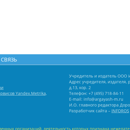
 СВЯЗЬ
Учредитель и издатель ООО 
Адрес учредителя, издателя, р
зи
д.13, кор. 2
рвисов Yandex.Metrika,
Телефон: +7 (495) 718-84-11
E-mail: info@argayash-m.ru
И.О. главного редактора Доро
Разработчик сайта –
INFOROS
енных организаций, деятельность которых признана нежелате