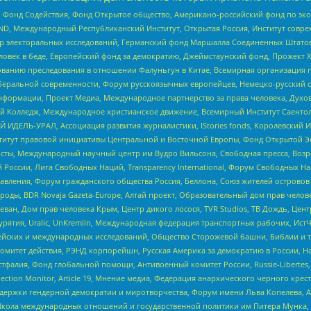
 Фонд Содействия, Фонд Открытое общество, Американо-российский фонд по э
 Международный Республиканский Институт, Открытая Россия, Институт совре
р электоральных исследований, Германский фонд Маршалла Соединенных Штатов
еловек в беде, Европейский фонд за демократию, Джеймстаунский фонд, Прожект
дованию преследования в отношении Фалуньгун в Китае, Всемирная организация 
беральной современности, Форум русскоязычных европейцев, Немецко-русский о
формации, Проект Медиа, Международное партнерство за права человека, Духов
 Колледж, Международное христианское движение, Всемирный Институт Саентол
 ИДЕЛЬ-УРАЛ, Ассоциация развития журналистики, IStories fonds, Королевск
r, Институт правовой инициативы Центральной и Восточной Европы, Фонд Открытой Э
ты, Международный научный центр им Вудро Вильсона, Свободная пресса, Возро
России, Лига Свободных Наций, Transparеncy International, Форум Свободных Н
правления, Форум гражданского общества Россия, Беллона, Союз жителей острово
роды, BDR Novaja Gazeta-Europe, Алтай проект, Образовательный дом прав челов
еван, Дом прав человека Крым, Центр дикого лосося, TVR Studios, ТВ Дождь, Це
урятия, Uralic, UnKremlin, Международная федерация транспортных рабочих, Ист
ейских и международных исследований, Общество Сторожевой башни, Библии и тр
омитет действия, РЭНД корпорейшн, Русская Америка за демократию в России, Н
фалия, Фонд глобальной помощи, Антивоенный комитет России, Russie-Libertes, L
lection Monitor, Article 19, Мнение медиа, Федерация анархического черного кр
и гендерной демократии и миротворчества, Форум имени Льва Копелева, American C
г, Школа международных отношений и государственной политики им Питера Мунка