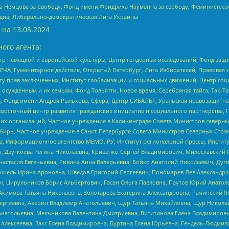
 Немцова за Свободу, Фонд имени Фридриха Науманна за свободу, Феминистско
медиа, Либерально-демократическая Лига Украины
 на
13.05.2024
ого агента:
р немецкой и европейской культуры, Центр гендерных исследований, Фонд защи
ЧА, Гуманитарное действие, Открытый Петербург, Лига Избирателей, Правовая 
иту прав заключенных, Институт глобализации и социальных движений, Центр 
ужденным и их семьям, Фонд Тольятти, Новое время, Серебряная тайга, Так-Так-
, Фонд имени Андрея Рылькова, Сфера, Центр СИБАЛЬТ, Уральская правозащитна
невосточный центр развития гражданских инициатив и социального партнерства, 
 организаций, Частное учреждение в Калининграде Совета Министров северных 
бирь, Частное учреждение в Санкт-Петербурге Совета Министров Северных Стра
а, Информационное агентство МЕМО. РУ, Институт региональной прессы, Инсти
ч, Дзугкоева Регина Николаевна, Кривенко Сергей Владимирович, Милославски
настасия Евгеньевна, Ривина Анна Валерьевна, Бойко Анатолий Николаевич, Дуг
ошель Ирина Ароновна, Шведов Григорий Сергеевич, Пономарев Лев Александро
ч, Цирульников Борис Альбертович, Гасан Ольга Павловна, Паутов Юрий Анато
Акимова Татьяна Николаевна, Золотарева Екатерина Александровна, Рачинский Я
Сергеевна, Аверин Владимир Анатольевич, Щур Татьяна Михайловна, Щур Никола
Анатольевна, Мельникова Валентина Дмитриевна, Вититинова Елена Владимировн
 Алексеевна, Закс Елена Владимировна, Буртина Елена Юрьевна, Гендель Людмил