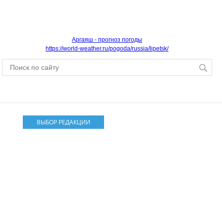
Аргаяш - прогноз погоды
https://world-weather.ru/pogoda/russia/lipetsk/
ВЫБОР РЕДАКЦИИ