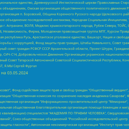
ациональное единство, Древнерусской Инглистической церкви Православных Ста
ных объединениях, Омская организация общественного политического движения Р
рганизация п. Боровский, Община Коренного Русского народа Щелковского район
гиозное объединение последователей инглиизма, Народная Социальная Инициатива,
 г. Астрахани, ВОЛЯ, Меджлис крымскотатарского народа, Рубеж Севера, ТОЙС, 
6, Независимость, Фирма, Молодежная правозащитная группа МПГ, Курсом Правд
ая республика Русь, Арестантское уголовное единство, Башкорт, Нация и свобода,
орьбы с коррупцией, Фонд защиты прав граждан, Штабы Навального, Совет гражд
ный совет граждан РСФСР СССР Архангельской области, Проект Штурм, Граждане 
tsApp, СИЧ-С14, Добровольческое Движение Организации украинских националисто
ный Совет Татарской Автономной Советской Социалистической Республики, Кон
БТ, Я.МЫ Сергей Фургал
 на
03.05.2024
мная некоммерческая организация "Центр по работе с проблемой насилия "НАСИЛИЮ.НЕТ", Межрегиональный профессиональный союз работников здравоохранения "Альянс врачей", Юридическое лицо, зарегистрированное в Латвийской Республике, SIA "Medusa Project" (регистрационный номер 40103797863, дата регистрации 10.06.2014), Некоммерческая организация "Фонд по борьбе с коррупцией", Автономная некоммерческая организация "Институт права и публичной политики", Баданин Роман Сергеевич, Гликин Максим Александрович, Железнова Мария Михайловна, Лукьянова Юлия Сергеевна, Маетная Елизавета Витальевна, Маняхин Петр Борисович, Чуракова Ольга Владимировна, Ярош Юлия Петровна, Юридическое лицо "The Insider SIA", зарегистрированное в Риге, Латвийская Республика (дата регистрации 26.06.2015), являющееся администратором доменного имени интернет-издания "The Insider SIA", https://theins.ru, Постернак Алексей Евгеньевич, Рубин Михаил Аркадьевич, Анин Роман Александрович, Юридическое лицо Istories fonds, зарегистрированное в Латвийской Республике (регистрационный номер 50008295751, дата регистрации 24.02.2020), Великовский Дмитрий Александрович, Долинина Ирина Николаевна, Мароховская Алеся Алексеевна, Шлейнов Роман Юрьевич, Шмагун Олеся Валентиновна, Общество с ограниченной ответственностью "Альтаир 2021", Общество с ограниченной ответственностью "Вега 2021", Общество с ограниченной ответственностью "Главный редактор 2021", Общество с ограниченной ответственностью "Ромашки монолит", Важенков Артем Валерьевич, Ивановская областная общественная организация "Центр гендерных исследований", Гурман Юрий Альбертович, Медиапроект "ОВД-Инфо", Егоров Владимир Владимирович, Жилинский Владимир Александрович, Общество с ограниченной ответственностью "ЗП", Иванова София Юрьевна, Карезина Инна Павловна, Кильтау Екатерина Викторовна, Петров Алексей Викторович, Пискунов Сергей Евгеньевич, Смирнов Сергей Сергеевич, Тихонов Михаил Сергеевич, Общество с ограниченной ответственностью "ЖУРНАЛИСТ-ИНОСТРАННЫЙ АГЕНТ", Арапова Галина Юрьевна, Вольтская Татьяна Анатольевна, Американская компания "Mason G.E.S. Anonymous Foundation" (США), являющаяся владельцем интернет-издания https://mnews.world/, Компания "Stichting Bellingcat", зарегистрированная в Нидерландах (дата регистрации 11.07.2018), Захаров Андрей Вячеславович, Клепиковская Екатерина Дмитриевна, Общество с ограниченной ответственностью "МЕМО", Перл Роман Александрович, Симонов Евгений Алексеевич, Соловьева Елена Анатольевна, Сотников Даниил Владимирович, Сурначева Елизавета Дмитриевна, Автономная некоммерческая организация по защите прав человека и информированию населения "Якутия – Наше Мнение", Общество с ограниченной ответственностью "Москоу диджитал медиа", с 26.01.2023 Общество с ограниченной ответственностью "Чайка Белые сады", Ветошкина Валерия Валерьевна, Заговора Максим Александрович, Межрегиональное общественное движение "Российская ЛГБТ - сеть", Оленичев Максим Владимирович, Павлов Иван Юрьевич, Скворцова Елена Сергеевна, Общество с ограниченной ответственностью "Как бы инагент", Кочетков Игорь Викторович, Общество с ограниченной ответственностью "Честные выборы", Еланчик Олег Александрович, Общество с ограниченной ответственностью "Нобелевский призыв", Гималова Регина Эмилевна, Григорьев Андрей Валерьевич, Григорьева Алина Александровна, Ассоциация по содействию защите прав призывников, альтернативнослужащих и военнослужащих "Правозащитная группа "Гражданин.Армия.Право", Хисамова Регина Фаритовна, Автономная некоммерческая организация по реализации социально-правовых программ "Лилит", Дальн