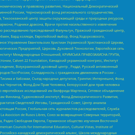
кономическому и правовому развитию, Национальный Демократический
менной России, Черноморский фонд регионального сотрудничества,
, Тихоокеанский центр защиты окружающей среды и природных ресурсов,
 Хармони, Родники дракона, Врачи против насильственного извлечения
по расследованию преследований Фалуньгун, Пражский гражданский центр,
бмен, Бард колледж, Европейский выбор, Фонд Ходорковского,
ное Управление Евангельских Христиан Украинской Христианской Церкви,
огических Предприятий, Церковь Духовной Технологии, Европейская сеть
ий Институт Международных Отношений, КРИМСЬКА ПРАВОЗАХИСНА ГРУПА,
стонии, Calvert 22 Foundation, Канадский украинский конгресс, Институт
ждение, Всеукраинский духовный центр , Риддл, Русский антивоенный
ародов ПостРоссии, Солидарность с гражданским движением в России –
в Тисима и Хабомаи, Съезд народных депутатов, Гринпис Интернешнл, Фонд
ека Чернигов, Фонд Дом Прав Человека, Белорусский дом прав человека
нтр европейских исследований им Вилфрида Мартенса, Сетевое объединение
Чам Финланд, Гудзоновский институт, Фонд Демократического Развития,
актатов Свидетелей Иеговы, Гражданский Совет, Центр анализа
астоящая Россия, Глобальная сеть журналистов-расследователей, Служба
a Asocicion de Rusos Libres, Союз за возвращение Северных территорий,
еста, Радио Свободная Европа, Германское общество изучения Восточной
ouncils for International Education, Cultural Vistas, Institute of
, Российско-канадский демократический альянс, Школа международных