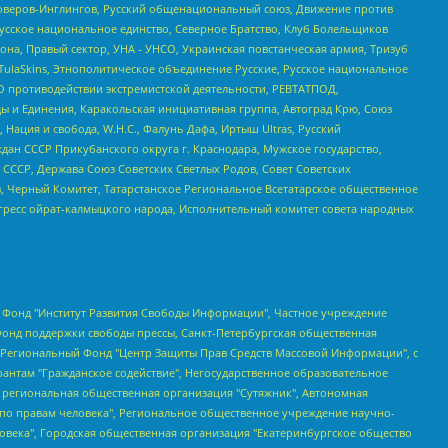
роверов-Инглингов, Русский общенациональный союз, Движение против
усское национальное единство, Северное Братство, Клуб Болельщиков
а, Правый сектор, УНА - УНСО, Украинская повстанческая армия, Тризуб
 TulaSkins, Этнополитическое объединение Русские, Русское национальное
О противодействии экстремистской деятельности, РЕВТАТПОД,
ы и Единения, Каракольская инициативная группа, Автоград Крю, Союз
 Нация и свобода, W.H.С., Фалунь Дафа, Иртыш Ultras, Русский
ан СССР Прикубанского округа г. Краснодара, Мужское государство,
СССР, Держава Союз Советских Светлых Родов, Совет Советских
в, Черный Комитет, Татарстанское Региональное Всетатарское общественное
гресс ойрат-калмыцкого народа, Исполнительный комитет совета народных
евосточное общественное движение "Маяк", Санкт-Петербургская ЛГБТ-инициативная группа "Выход", Инициативная группа ЛГБТ+ "Реверс", Алексеев Андрей Викторович, Бекбулатова Таисия Львовна, Беляев Иван Михайлович, Владыкина Елена Сергеевна, Гельман Марат Александрович, Никульшина Вероника Юрьевна, Толоконникова Надежда Андреевна, Шендерович Виктор Анатольевич, Общество с ограниченной ответственностью "Данное сообщение", Общество с ограниченной ответственностью Издательский дом "Новая глава", Айнбиндер Александра Александровна, Московский комьюнити-центр для ЛГБТ+инициатив, Благотворительный фонд развития филантропии, Deutsche Welle (Германия, Kurt-Schumacher-Strasse 3, 53113 Bonn), Борзунова Мария Михайловна, Воробьев Виктор Викторович, Голубева Анна Львовна, Константинова Алла Михайловна, Малкова Ирина Владимировна, Мурадов Мурад Абдулгалимович, Осетинская Елизавета Николаевна, Понасенков Евгений Николаевич, Ганапольский Матвей Юрьевич, Киселев Евгений Алексеевич, Борухович Ирина Григорьевна, Дремин Иван Тимофеевич, Дубровский Дмитрий Викторович, Красноярская региональная общественная организация поддержки и развития альтернативных образовательных технологий и межкультурных коммуникаций "ИНТЕРРА", Маяковская Екатерина Алексеевна, Фейгин Марк Захарович, Филимонов Андрей Викторович, Дзугкоева Регина Николаевна, Доброхотов Роман Александрович, Дудь Юрий Александрович, Елкин Сергей Владимирович, Кругликов Кирилл Игоревич, Сабунаева Мария Леонидовна, Семенов Алексей Владимирович, Шаинян Карен Багратович, Шульман Екатерина Михайловна, Асафьев Артур Валерьевич, Вахштайн Виктор Семенович, Венедиктов Алексей Алексеевич, Лушникова Екатерина Евгеньевна, Волков Леонид Михайлович, Невзоров Александр Глебович, Пархоменко Сергей Борисович, Сироткин Ярослав Николаевич, Кара-Мурза Владимир Владимирович, Баранова Наталья Владимировна, Гозман Леонид Яковлевич, Кагарлицкий Борис Юльевич, Климарев Михаил Валерьевич, Милов Владимир Станиславович, Автономная некоммерческая организация Краснодарский центр современного искусства "Типография", Моргенштерн Алишер Тагирович, Соболь Любовь Эдуардовна, Общество с ограниченной ответственностью "ЛИЗА НОРМ", Каспаров Гарри Кимович, Ходорковский Михаил Борисович, Общество с ограниченной ответственностью "Апрельские тезисы", Данилович Ирина Брониславовна, Кашин Олег Владимирович, Петров Николай Владимирович, Пивоваров Алексей Владимирович, Соколов Михаил Владимирович, Цветкова Юлия Владимировна, Чичваркин Евгений Александрович, Комитет против пыток/Команда против пыток, Общество с ограниченной ответственностью "Первый научный", Общество с ограниченной ответственностью "Вертолет и ко", Белоцерковская Вероника Борисовна, Кац Максим Евгеньевич, Лазарева Татьяна Юрьевна, Шаведдинов Руслан Табризович, Яшин Илья Валерьевич, Общество с ограниченной ответственностью "Иноагент ААВ", Алешковский Дмитрий Петрович, Альбац Евгения Марковна, Быков Дмитрий Львович, Галямина Юлия Евгеньевна, Лойко Сергей Леонидович, Мартынов Кирилл Константинович, Медведев Сергей Александрович, Крашенинников Федор Геннадиевич, Гордеева Катерина Вл