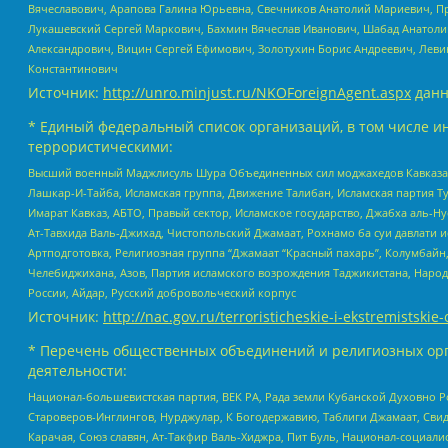
Вячеславович, Арапова Галина Юрьевна, Свечников Анатолий Мариевич, П
Лукашевский Сергей Маркович, Бахмин Вячеслав Иванович, Шабад Анатоли
Александрович, Вицин Сергей Ефимович, Золотухин Борис Андреевич, Леви
Константинович
Источник:
http://unro.minjust.ru/NKOForeignAgent.aspx
данн
* Единый федеральный список организаций, в том числе и
террористическими:
Высший военный Маджлисуль Шура Объединенных сил моджахедов Кавказа, Ко
Лашкар-И-Тайба, Исламская группа, Движение Талибан, Исламская партия Т
Имарат Кавказ, АБТО, Правый сектор, Исламское государство, Джабха аль-
Ат-Тавхида Валь-Джихад, Чистопольский Джамаат, Рохнамо ба суи давлати и
Артподготовка, Религиозная группа “Джамаат “Красный пахарь”, Колумбайн
Челебиджихана, Азов, Партия исламского возрождения Таджикистана, Народ
России, Айдар, Русский добровольческий корпус
Источник:
http://nac.gov.ru/terroristicheskie-i-ekstremistskie-
* Перечень общественных объединений и религиозных орг
деятельности:
Национал-большевистская партия, ВЕК РА, Рада земли Кубанской Духовно
Староверов-Инглингов, Нурджулар, К Богодержавию, Таблиги Джамаат, Сви
Карачая, Союз славян, Ат-Такфир Валь-Хиджра, Пит Буль, Национал-социал