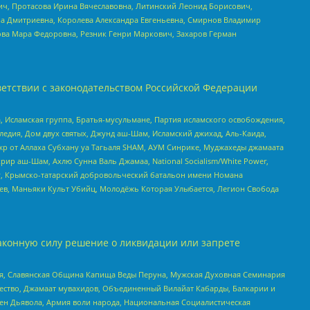
ч, Протасова Ирина Вячеславовна, Литинский Леонид Борисович,
а Дмитриевна, Королева Александра Евгеньевна, Смирнов Владимир
ова Мара Федоровна, Резник Генри Маркович, Захаров Герман
етствии с законодательством Российской Федерации
 Исламская группа, Братья-мусульмане, Партия исламского освобождения,
едия, Дом двух святых, Джунд аш-Шам, Исламский джихад, Аль-Каида,
жр от Аллаха Субхану уа Тагьаля SHAM, АУМ Синрике, Муджахеды джамаата
рир аш-Шам, Ахлю Сунна Валь Джамаа, National Socialism/White Power,
рг, Крымско-татарский добровольческий батальон имени Номана
оев, Маньяки Культ Убийц, Молодёжь Которая Улыбается, Легион Свобода
аконную силу решение о ликвидации или запрете
ья, Славянская Община Капища Веды Перуна, Мужская Духовная Семинария
щество, Джамаат мувахидов, Объединенный Вилайат Кабарды, Балкарии и
ден Дьявола, Армия воли народа, Национальная Социалистическая