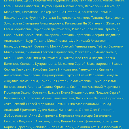
Евгеньевна, Щаров Сергей Алексадрович, Цирульников Борис Альбертович,
Гасан Ольга Павловна, Паутов Юрий Анатольевич, Верховский Александр
Маркович, Пислакова-Паркер Марина Петровна, Кочеткова Татьяна
Владимировна, Чуркина Наталья Валерьевна, Акимова Татьяна Николаевна,
Золотарева Екатерина Александровна, Рачинский Ян Збигневич, Жемкова
Елена Борисовна, Гудков Лев Дмитриевич, Илларионова Юлия Юрьевна,
Саранг Анна Васильевна, Захарова Светлана Сергеевна, Аверин Владимир
Анатольевич, Щур Татьяна Михайловна, Щур Николай Алексеевич,
Блинушов Андрей Юрьевич, Мосин Алексей Геннадьевич, Гефтер Валентин
Михайлович, Симонов Алексей Кириллович, Флиге Ирина Анатольевна,
Мельникова Валентина Дмитриевна, Вититинова Елена Владимировна,
Баженова Светлана Куприяновна, Максимов Сергей Владимирович, Беляев
Сергей Иванович, Голубева Елена Николаевна, Ганнушкина Светлана
Алексеевна, Закс Елена Владимировна, Буртина Елена Юрьевна, Гендель
Людмила Залмановна, Кокорина Екатерина Алексеевна, Шуманов Илья
Вячеславович, Арапова Галина Юрьевна, Свечников Анатолий Мариевич,
Прохоров Вадим Юрьевич, Шахова Елена Владимировна, Подузов Сергей
Васильевич, Протасова Ирина Вячеславовна, Литинский Леонид Борисович,
Лукашевский Сергей Маркович, Бахмин Вячеслав Иванович, Шабад
Анатолий Ефимович, Сухих Дарья Николаевна, Орлов Олег Петрович,
Добровольская Анна Дмитриевна, Королева Александра Евгеньевна,
Смирнов Владимир Александрович, Вицин Сергей Ефимович, Золотухин
Борис Андреевич, Левинсон Лев Семенович, Локшина Татьяна Иосифовна,