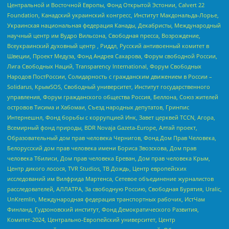
Центральной и Восточной Европы, Фонд Открытой Эстонии, Calvert 22
Foundation, Канадский украинский конгресс, Институт Макдональда-Лорье,
Украинская национальная федерация Канады, Декабристы, Международный
научный центр им Вудро Вильсона, Свободная пресса, Возрождение,
Всеукраинский духовный центр , Риддл, Русский антивоенный комитет в
Швеции, Проект Медуза, Фонд Андрея Сахарова, Форум свободной России,
Лига Свободных Наций, Transparеncy International, Форум Свободных
Народов ПостРоссии, Солидарность с гражданским движением в России –
Solidarus, КрымSOS, Свободный университет, Институт государственного
управления, Форум гражданского общества Россия, Беллона, Союз жителей
островов Тисима и Хабомаи, Съезд народных депутатов, Гринпис
Интернешнл, Фонд борьбы с коррупцией Инк, Завет церквей TCCN, Агора,
Всемирный фонд природы, BDR Novaja Gazeta-Europe, Алтай проект,
Образовательный дом прав человека Чернигов, Фонд Дом Прав Человека,
Белорусский дом прав человека имени Бориса Звозскова, Дом прав
человека Тбилиси, Дом прав человека Ереван, Дом прав человека Крым,
Центр дикого лосося, TVR Studios, ТВ Дождь, Центр европейских
исследований им Вилфрида Мартенса, Сетевое объединение журналистов
расследователей, АЛЛАТРА, За свободную Россию, Свободная Бурятия, Uralic,
UnKremlin, Международная федерация транспортных рабочих, ИстЧам
Финланд, Гудзоновский институт, Фонд Демократического Развития,
Комитет-2024, Центрально-Европейский университет, Центр