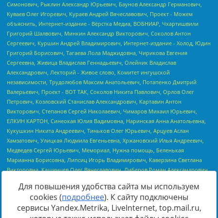
Для повышения удобства сайта мы используем
cookies (
подробнее
). К сайту подключены
сервисы Yandex.Metrika, LiveInternet, top.mail.ru,
Источник:
https://minjust.gov.ru/uploaded/files/reestr-