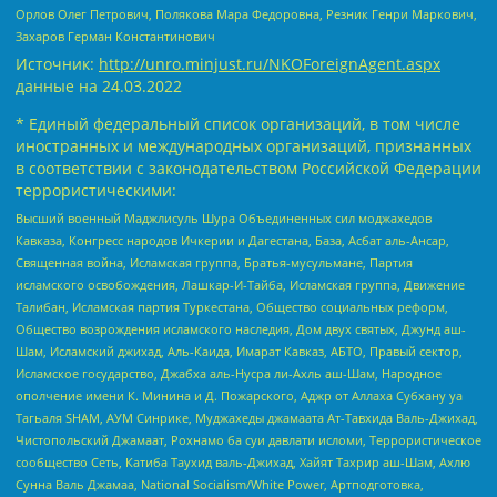
Орлов Олег Петрович, Полякова Мара Федоровна, Резник Генри Маркович,
Захаров Герман Константинович
Источник:
http://unro.minjust.ru/NKOForeignAgent.aspx
данные на
24.03.2022
* Единый федеральный список организаций, в том числе
иностранных и международных организаций, признанных
в соответствии с законодательством Российской Федерации
террористическими:
Высший военный Маджлисуль Шура Объединенных сил моджахедов
Кавказа, Конгресс народов Ичкерии и Дагестана, База, Асбат аль-Ансар,
Священная война, Исламская группа, Братья-мусульмане, Партия
исламского освобождения, Лашкар-И-Тайба, Исламская группа, Движение
Талибан, Исламская партия Туркестана, Общество социальных реформ,
Общество возрождения исламского наследия, Дом двух святых, Джунд аш-
Шам, Исламский джихад, Аль-Каида, Имарат Кавказ, АБТО, Правый сектор,
Исламское государство, Джабха аль-Нусра ли-Ахль аш-Шам, Народное
ополчение имени К. Минина и Д. Пожарского, Аджр от Аллаха Субхану уа
Тагьаля SHAM, АУМ Синрике, Муджахеды джамаата Ат-Тавхида Валь-Джихад,
Чистопольский Джамаат, Рохнамо ба суи давлати исломи, Террористическое
сообщество Сеть, Катиба Таухид валь-Джихад, Хайят Тахрир аш-Шам, Ахлю
Сунна Валь Джамаа, National Socialism/White Power, Артподготовка,