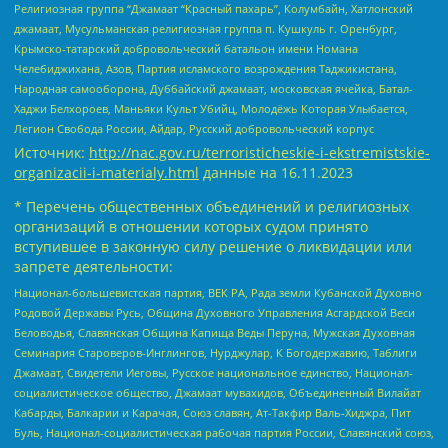
Религиозная группа “Джамаат “Красный пахарь”, Колумбайн, Хатлонский
джамаат, Мусульманская религиозная группа п. Кушкуль г. Оренбург,
Крымско-татарский добровольческий батальон имени Номана
Челебиджихана, Азов, Партия исламского возрождения Таджикистана,
Народная самооборона, Дуббайский джамаат, московская ячейка, Батал-
Хаджи Белхороев, Маньяки Культ Убийц, Молодёжь Которая Улыбается,
Легион Свобода России, Айдар, Русский добровольческий корпус
Источник:
http://nac.gov.ru/terroristicheskie-i-ekstremistskie-
organizacii-i-materialy.html
данные на
16.11.2023
* Перечень общественных объединений и религиозных
организаций в отношении которых судом принято
вступившее в законную силу решение о ликвидации или
запрете деятельности:
Национал-большевистская партия, ВЕК РА, Рада земли Кубанской Духовно
Родовой Державы Русь, Община Духовного Управления Асгардской Веси
Беловодья, Славянская Община Капища Веды Перуна, Мужская Духовная
Семинария Староверов-Инглингов, Нурджулар, К Богодержавию, Таблиги
Джамаат, Свидетели Иеговы, Русское национальное единство, Национал-
социалистическое общество, Джамаат мувахидов, Объединенный Вилайат
Кабарды, Балкарии и Карачая, Союз славян, Ат-Такфир Валь-Хиджра, Пит
Буль, Национал-социалистическая рабочая партия России, Славянский союз,