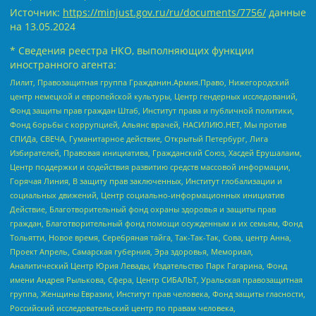
Источник:
https://minjust.gov.ru/ru/documents/7756/
данные
на
13.05.2024
* Сведения реестра НКО, выполняющих функции
иностранного агента:
Лилит, Правозащитная группа Гражданин.Армия.Право, Нижегородский
центр немецкой и европейской культуры, Центр гендерных исследований,
Фонд защиты прав граждан Штаб, Институт права и публичной политики,
Фонд борьбы с коррупцией, Альянс врачей, НАСИЛИЮ.НЕТ, Мы против
СПИДа, СВЕЧА, Гуманитарное действие, Открытый Петербург, Лига
Избирателей, Правовая инициатива, Гражданский Союз, Хасдей Ерушалаим,
Центр поддержки и содействия развитию средств массовой информации,
Горячая Линия, В защиту прав заключенных, Институт глобализации и
социальных движений, Центр социально-информационных инициатив
Действие, Благотворительный фонд охраны здоровья и защиты прав
граждан, Благотворительный фонд помощи осужденным и их семьям, Фонд
Тольятти, Новое время, Серебряная тайга, Так-Так-Так, Сова, центр Анна,
Проект Апрель, Самарская губерния, Эра здоровья, Мемориал,
Аналитический Центр Юрия Левады, Издательство Парк Гагарина, Фонд
имени Андрея Рылькова, Сфера, Центр СИБАЛЬТ, Уральская правозащитная
группа, Женщины Евразии, Институт прав человека, Фонд защиты гласности,
Российский исследовательский центр по правам человека,