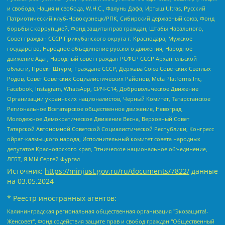
и свобода, Нация и свобода, W.H.С., Фалунь Дафа, Иртыш Ultras, Русский
Патриотический клуб-Новокузнецк/РПК, Сибирский державный союз, Фонд
борьбы с коррупцией, Фонд защиты прав граждан, Штабы Навального,
Совет граждан СССР Прикубанского округа г. Краснодара, Мужское
государство, Народное объединение русского движения, Народное
движение Адат, Народный совет граждан РСФСР СССР Архангельской
области, Проект Штурм, Граждане СССР, Держава Союз Советских Светлых
Родов, Совет Советских Социалистических Районов, Meta Platforms Inc,
Facebook, Instagram, WhatsApp, СИЧ-С14, Добровольческое Движение
Организации украинских националистов, Черный Комитет, Татарстанское
Региональное Всетатарское общественное движение, Невоград,
Молодежное Демократическое Движение Весна, Верховный Совет
Татарской Автономной Советской Социалистической Республики, Конгресс
ойрат-калмыцкого народа, Исполнительный комитет совета народных
депутатов Красноярского края, Этническое национальное объединение,
ЛГБТ, Я.МЫ Сергей Фургал
Источник:
https://minjust.gov.ru/ru/documents/7822/
данные
на
03.05.2024
* Реестр иностранных агентов:
Калининградская региональная общественная организация "Экозащита!-Женсовет", Фонд содействия защите прав и свобод граждан "Общественный вердикт", Фонд "Институт Развития Свободы Информации", Частное учреждение "Информационное агентство МЕМО. РУ", Региональная общественная организация "Общественная комиссия по сохранению наследия академика Сахарова", Фонд поддержки свободы прессы, Санкт-Петербургская общественная правозащитная организация "Гражданский контроль", Межрегиональная общественная организация "Информационно-просветительский центр "Мемориал", Региональный Фонд "Центр Защиты Прав Средств Массовой Информации", с 05.12.2023 Фонд "Центр Защиты Прав Средств массовой информации", Региональная общественная благотворительная организация помощи беженцам и мигрантам "Гражданское содействие", Негосударственное образовательное учреждение дополнительного профессионального образования (повышение квалификации) специалистов "АКАДЕМИЯ ПО ПРАВАМ ЧЕЛОВЕКА", Свердловская региональная общественная организация "Сутяжник", Автономная некоммерческая организация "Центр независимых социологических исследований", Союз общественных объединений "Российский исследовательский центр по правам человека", Региональное общественное учреждение научно-информационный центр "МЕМОРИАЛ", Некоммерческая организация "Фонд защиты гласности", Автономная некоммерческая организация "Институт прав человека", Городская общественная организация "Екатеринбургское общество "МЕМОРИАЛ", Городская общественная организация "Рязанское историко-просветительское и правозащитное общество "Мемориал" (Рязанский Мемориал), Челябинский региональный орган общественной самодеятельности – женское общественное объединение "Женщины Евразии", Челябинский региональный орган общественной самодеятельности "Уральская правозащитная группа", Фонд содействия защите здоровья и социальной справедливости имени Андрея Рылькова, Автономная Некоммерческая Организация "Аналитический Центр Юрия Левады", Автономная некоммерческая организация социальной поддержки населения "Проект Апрель", Региональная общественная организация помощи женщинам и детям, находящимся в кризисной ситуации "Информационно-методический центр "Анна", Фонд содействия развитию массовых коммуникаций и правовому просвещению "Так-так-Так", Фонд содействия устойчивому развитию "Серебряная тайга", Свердловский региональный общественный фонд социальных проектов "Новое время", "Idel.Реалии", Кавказ.Реалии, Крым.Реалии, Телеканал Настоящее Время, Татаро-башкирская служба Радио Свобода (Azatliq Radiosi), Радио Свободная Европа/Радио Свобода (PCE/PC), "Сибирь.Реалии", "Фактограф", Благотворительный фонд помощи осужденным и их семьям, Автономная некоммерческая организация "Институт глобализации и социальных движений", Фонд "В защиту прав заключенных", Частное учреждение "Центр поддержки и содействия развитию средств массовой информации", Пензенский региональный общественный благотворительный фонд "Гражданский союз", "Север.Реалии", Некоммерческая организация Фонд "Правовая инициатива", Общество с ограниченной ответственностью "Радио Свободная Европа/Радио Свобода", Чешское информационное агентство "MEDIUM-ORIENT", Красноярская региональная общественная организация "Мы против СПИДа", Камалягин Денис Николаевич, Маркелов Сергей Евгеньевич, Пономарев Лев Александрович, Савицкая Людмила Алексеевна, Автономная некоммерческая организация "Центр по работе с проблемой насилия "НАСИЛИЮ.НЕТ", Межрегиональный профессиональный союз работников здравоохранения "Альянс врачей", Юридическое лицо, зарегистрированное в Латвийской Республике, SIA "Medusa Project" (регистрационный номер 40103797863, дата регистрации 10.06.2014), Некоммерческая организация "Фонд по борьбе с коррупцией", Автономная некоммерческая организация "Институт права и публичной политики", Баданин Роман Сергеевич, Гликин Максим Александрович, Железнова Мария Михайловна, Лукьянова Юлия Сергеевна, Маетная Елизавета Витальевна, Маняхин Петр Борисович, Чуракова Ольга Владимировна, Ярош Юлия Петровна, Юридическое лицо "The Insider SIA", зарегистрированное в Риге, Латвийская Республика (дата регистрации 26.06.2015), являющееся администратором доменного имени интернет-издания "The Insider SIA", https://theins.ru, Постернак Алексей Евгеньевич, Рубин Михаил Аркадьевич, Анин Роман Александрович, Юридическое лицо Istories fonds, зарегистрированное в Латвийской Республике (регистрационный номер 50008295751, дата регистрации 24.02.2020), Великовский Дмитрий Александрович, Долинина Ирина Николаевна, Мароховская Алеся Алексеевна, Шлейнов Роман Юрьевич, Шмагун Олеся Валентиновна, Общество с ограниченной ответственностью "Альтаир 2021", Общество с ограниченной ответственностью "Вега 2021", Общество с ограниченной ответственностью "Главный редактор 2021", Общество с ограниченной ответственностью "Ромашки монолит", Важенков Артем Валерьевич, Ивановская областная общественная организация "Центр гендерных исследований", Гурман Юрий Альбертович, Медиапроект "ОВД-Инфо", Егоров Владимир Владимирович, Жилинский Владимир Александрович, Общество с ограниченной ответственностью "ЗП", Иванова София Юрьевна, Карезина Инна Павловна, Кильтау Екатерина Викторовна, Петров Алексей Викторович, Пискунов Сергей Евгеньевич, Смирнов Сергей Сергеевич, Тихонов Михаил Сергеевич, Общество с ограниченной ответственностью "ЖУРНАЛИСТ-ИНОСТРАННЫЙ АГЕНТ", Арапова Галина Юрьевна, Вольтская Татьяна Анатольевна, Американская компания "Mason G.E.S. Anonymous Foundation" (США), являющаяся владельцем интернет-издания https://mnews.world/, Компания "Stichting Bellingcat", зарегистрированная в Нидерландах (дата регистрации 11.07.2018), Захаров Андрей Вячеславович, Клепиковская Екатерина Дмитриевна, Общество с ограниченной ответственностью "МЕМО", Перл Роман Александрович, Симонов Евгений Алексеевич, Соловьева Елена Анатольевна, Сотников Даниил Владимирович, Сурначева Елизавета Дмитриевна, Автономная некоммерческая организация по защите прав человека и информированию населения "Якутия – Наше Мнение", Общество с ограниченной ответственностью "Москоу диджитал медиа", с 26.01.2023 Общество с ограниченной ответственностью "Чайка Белые сады", Ветошкина Валерия Валерьевна, Заговора Максим Александрович, Межрегиональное общественное движение "Российская ЛГБТ - сеть", Оленичев Максим Владимирович, Павлов Иван Юрьевич, Скворцова Елена Сергеевна, Общество с ограниченной ответственностью "Как бы инагент", Кочетков Игорь Викторович, Общество с ограниченной ответственностью "Честные выборы", Еланчик Олег Александрович, Общество с ограниченной ответственностью "Нобелевский призыв", Гималова Регина Эмилевна, Григорьев Андрей Валерьевич, Григорьева Алина Александровна, Ассоциация по содействию защите прав призывников, альтернативнослужащих и военнослужащих "Правозащитная группа "Гражданин.Армия.Право", Хисамова Регина Фаритовна, Автономная некоммерческая организация по реализации социально-правовых программ "Лилит", Дальневосточное общественное движение "Маяк", Санкт-Петербургская ЛГБТ-инициативная группа "Выход", Инициативная группа ЛГБТ+ "Реверс", Алексеев Андрей Викторович, Бекбулатова Таисия Львовна, Беляев Иван Михайлович, Владыкина Елена Сергеевна, Гельман Марат Александрович, Никульшина Вероника Юрьевна, Толоконникова Надежда Андреевна, Шендерович Виктор Анатольевич, Общество с ограниченной ответственностью "Данное сообщение", Общество с ограниченной ответственностью Издательский дом "Новая глава", Айнбиндер Александра Александровна, Московский комьюнити-центр для ЛГБТ+инициатив, Благотворительный фонд развития филантропии, Deutsche Welle (Германия, Kurt-Schumacher-Strasse 3, 53113 Bonn), Борзунова Мария Михайловна, Воробьев Виктор Викторович, Голубева Анна Львовна, Константинова Алла Михайловна, Малкова Ирина Владимировна, Мурадов Мурад Абдулгалимович, Осетинская Елизавета Николаевна, Понасенков Евгений Николаевич, Ганапольский Матвей Юрьевич, Киселев Евгений Алексеевич, Борухович Ирина Григорьевна, Дремин Иван Тимофеевич, Дубровский Дмитрий Викторович, Красноярская региональная общественная организация поддержки и развития альтернативных образовательных технологий и межкультурных коммуникаций "ИНТЕРРА", Маяковская Екатерина Алексеевна, Фейгин Марк Захарович, Филимонов Андрей Викторович, Дзугкоева Регина Николаевна, Доброхотов Роман Александрович, Дудь Юрий Александрович, Елкин Сергей Владимирович, Кругликов Кирилл Игоревич, Сабунаева Мария Леонидовна, Семенов Алексей Владимирович, Шаинян Карен Багратович, Шульман Екатерина Михайловна, Асафьев Артур Валерьевич, Вахштайн Виктор Семенович, Венедиктов Алексей Алексеевич, Лушникова Екатерина Евгеньевна, Волков Леонид Михайлович, Невзоров Александр Глебович, Пархоменко Сергей Борисович, Сироткин Ярослав Николаевич, Кара-Мурза Владимир Владимирович, Баранова Наталья Владимировна, Гозман Леонид Яковлевич, Кагарлицкий Борис Юльевич, Климарев Михаил Валерьевич, Милов Владимир Станиславович, Автономная некоммерческая организация Краснодарский центр современного искусства "Типография", Моргенштерн Алишер Тагирович, Соболь Любовь Эдуардовна, Общество с ограниченной ответственностью "ЛИЗА НОРМ", Каспаров Гарри Кимович, Ходорковский Михаил Борисович, Общество с ограниченной ответственностью "Апрельские тезисы", Данилович Ирина Брониславовна, Кашин Олег Владимирович, Петров Николай Владимирович, Пивоваров Алексей Владимирович, Соколов Михаил Владимирович, Цветкова Юлия Владимировна, Чичваркин Евгений Александрович, Комитет против пыток/Команда против пыток, Общество с ограниченной ответственностью "Первый научный", Общество с ограниченной ответственностью "Вертолет и ко", Белоцерковская Вероника Борисовна, Кац Максим Евгеньевич, Лазарева Татьяна Юрьевна, Шаведдинов Руслан Табризович, Яшин Илья Валерьевич, Общество с ограниченной ответственностью "Иноагент ААВ", Алешковский Дмитрий Петрович, Альбац Евгения Марковна, Быков Дмитрий Львович, Галямина Юлия Евгеньевна, Лойко Сергей Леонидович, Мартынов Кирилл Константинович, Медведев Сергей Александрович, Крашенинников Федор Геннадиевич, Гордеева Катерина Вл