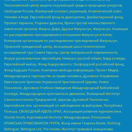
Тихоокеанский центр защиты окружающей среды и природных ресурсов,
Свободная Россия, Всемирный конгресс украинцев, Атлантический совет,
Человек в беде, Европейский фонд за демократию, Джеймстаунский фонд,
Прожект Хармони, Родники дракона, Врачи против насильственного
извлечения органов, Фалунь Дафа, Друзья Фалуньгун, Фалуньгун, Коалиция
по расследованию преследования в отношении Фалуньгун в Китае,
Всемирная организация по расследованию преследований Фалуньгун,
Пражский гражданский центр, Ассоциация школ политических
исследований при Совете Европы, Центр либеральной современности,
Форум русскоязычных европейцев, Немецко-русский обмен, Бард колледж,
Европейский выбор, Фонд Ходорковского, Оксфордский российский фонд,
Фонд Будущее России, Компания свободы информации, Проект Медиа,
Международное партнерство за права человека, Духовное Управление
Евангельских Христиан Украинской Христианской Церкви, Новое
Поколение, Духовное Учебное Заведение Международный Библейский
Колледж, Международное христианское движение, Всемирный Институт
Саентологических Предприятий, Церковь Духовной Технологии,
Европейская сеть организаций по наблюдению за выборами, Республика
Польша, СВОБОДНЫЙ ИДЕЛЬ-УРАЛ, Ассоциация развития журналистики,
IStories fonds, Королевский Институт Международных Отношений,
КРИМСЬКА ПРАВОЗАХИСНА ГРУПА, Фонд имени Генриха Бёлля, Stichting
Bellingcat, Bellingcat Ltd, The Insider, Институт правовой инициативы