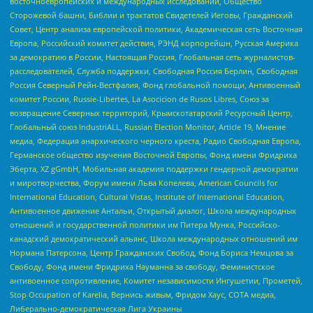
восточноевропейских и международных исследований, Общество
Сторожевой башни, Библии и трактатов Свидетелей Иеговы, Гражданский
Совет, Центр анализа европейской политики, Академическая сеть Восточная
Европа, Российский комитет действия, РЭНД корпорейшн, Русская Америка
за демократию в России, Настоящая Россия, Глобальная сеть журналистов-
расследователей, Служба поддержки, Свободная Россия Берлин, Свободная
Россия Северный Рейн-Вестфалия, Фонд глобальной помощи, Антивоенный
комитет России, Russie-Libertes, La Asocicion de Rusos Libres, Союз за
возвращение Северных территорий, Крымскотатарский Ресурсный Центр,
Глобальный союз IndustriALL, Russian Election Monitor, Article 19, Мнение
медиа, Федерация анархического черного креста, Радио Свободная Европа,
Германское общество изучения Восточной Европы, Фонд имени Фридриха
Эберта, XZ gGmbH, Мобильная академия поддержки гендерной демократии
и миротворчества, Форум имени Льва Копелева, American Councils for
International Education, Cultural Vistas, Institute of International Education,
Антивоенное движение Антальи, Открытый диалог, Школа международных
отношений и государственной политики им Питера Мунка, Российско-
канадский демократический альянс, Школа международных отношений им
Нормана Патерсона, Центр Гражданских Свобод, Фонд Бориса Немцова за
Свободу, Фонд имени Фридриха Науманна за свободу, Феминистское
антивоенное сопротивление, Комитет независимости Ингушетии, Прометей,
Stop Occupation of Karelia, Вернись живым, Фридом Хаус, СОТА медиа,
Либерально-демократическая Лига Украины