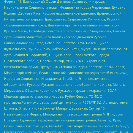
Формат-18, Благородный Орден Дьявола, Армия воли народа,
Национальная Социалистическая Инициатива города Череповца, Духовно-
Родовая Держава Русь, Русское национальное единство, Древнерусской
Инглистической церкви Православных Староверов-Инглингов, Русский
общенациональный союз, Движение против нелегальной иммиграции,
Кровь и Честь, О свободе совести и о религиозных объединениях, Омская
организация общественного политического движения Русское
национальное единство, Северное Братство, Клуб Болельщиков
Футбольного Клуба Динамо, Файзрахманисты, Мусульманская религиозная
организация п. Боровский, Община Коренного Русского народа
Щелковского района, Правый сектор, УНА - УНСО, Украинская
повстанческая армия, Тризуб им. Степана Бандеры, Братство, Белый Крест,
Misanthropic division, Религиозное объединение последователей инглиизма,
Народная Социальная Инициатива, TulaSkins, Этнополитическое
объединение Русские, Русское национальное объединение Атака, Мечеть
Мирмамеда, Община Коренного Русского народа г. Астрахани, ВОЛЯ,
Меджлис крымскотатарского народа, Рубеж Севера, ТОЙС, О
противодействии экстремистской деятельности, РЕВТАТПОД, Артподготовка,
Штольц, В честь иконы Божией Матери Державная, Сектор 16,
Независимость, Фирма, Молодежная правозащитная группа МПГ, Курсом
Правды и Единения, Каракольская инициативная группа, Автоград Крю,
Союз Славянских Сил Руси, Алля-Аят, Благотворительный пансионат Ак Умут,
Русская республика Русь, Арестантское уголовное единство, Башкорт, Нация