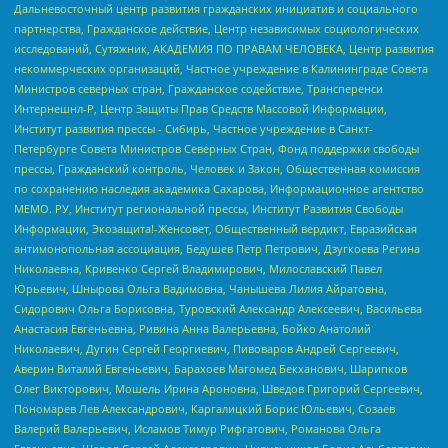
Дальневосточный центр развития гражданских инициатив и социального
партнерства, Гражданское действие, Центр независимых социологических
исследований, Сутяжник, АКАДЕМИЯ ПО ПРАВАМ ЧЕЛОВЕКА, Центр развития
некоммерческих организаций, Частное учреждение в Калининграде Совета
Министров северных стран, Гражданское содействие, Трансперенси
Интернешнл-Р, Центр Защиты Прав Средств Массовой Информации,
Институт развития прессы - Сибирь, Частное учреждение в Санкт-
Петербурге Совета Министров Северных Стран, Фонд поддержки свободы
прессы, Гражданский контроль, Человек и Закон, Общественная комиссия
по сохранению наследия академика Сахарова, Информационное агентство
МЕМО. РУ, Институт региональной прессы, Институт Развития Свободы
Информации, Экозащита!-Женсовет, Общественный вердикт, Евразийская
антимонопольная ассоциация, Бедушев Петр Петрович, Дзугкоева Регина
Николаевна, Кривенко Сергей Владимирович, Милославский Павел
Юрьевич, Шнырова Ольга Вадимовна, Чанышева Лилия Айратовна,
Сидорович Ольга Борисовна, Туровский Александр Алексеевич, Васильева
Анастасия Евгеньевна, Ривина Анна Валерьевна, Бойко Анатолий
Николаевич, Дугин Сергей Георгиевич, Пивоваров Андрей Сергеевич,
Аверин Виталий Евгеньевич, Барахоев Магомед Бекханович, Шарипков
Олег Викторович, Мошель Ирина Ароновна, Шведов Григорий Сергеевич,
Пономарев Лев Александрович, Каргалицкий Борис Юльевич, Созаев
Валерий Валерьевич, Исламов Тимур Рифгатович, Романова Ольга