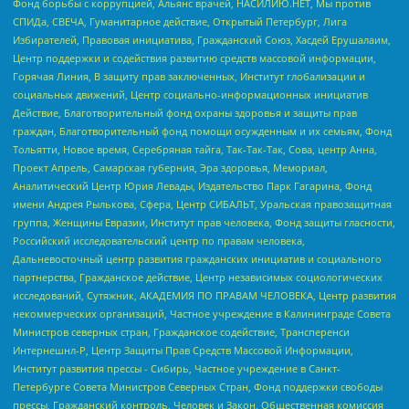
Фонд борьбы с коррупцией, Альянс врачей, НАСИЛИЮ.НЕТ, Мы против
СПИДа, СВЕЧА, Гуманитарное действие, Открытый Петербург, Лига
Избирателей, Правовая инициатива, Гражданский Союз, Хасдей Ерушалаим,
Центр поддержки и содействия развитию средств массовой информации,
Горячая Линия, В защиту прав заключенных, Институт глобализации и
социальных движений, Центр социально-информационных инициатив
Действие, Благотворительный фонд охраны здоровья и защиты прав
граждан, Благотворительный фонд помощи осужденным и их семьям, Фонд
Тольятти, Новое время, Серебряная тайга, Так-Так-Так, Сова, центр Анна,
Проект Апрель, Самарская губерния, Эра здоровья, Мемориал,
Аналитический Центр Юрия Левады, Издательство Парк Гагарина, Фонд
имени Андрея Рылькова, Сфера, Центр СИБАЛЬТ, Уральская правозащитная
группа, Женщины Евразии, Институт прав человека, Фонд защиты гласности,
Российский исследовательский центр по правам человека,
Дальневосточный центр развития гражданских инициатив и социального
партнерства, Гражданское действие, Центр независимых социологических
исследований, Сутяжник, АКАДЕМИЯ ПО ПРАВАМ ЧЕЛОВЕКА, Центр развития
некоммерческих организаций, Частное учреждение в Калининграде Совета
Министров северных стран, Гражданское содействие, Трансперенси
Интернешнл-Р, Центр Защиты Прав Средств Массовой Информации,
Институт развития прессы - Сибирь, Частное учреждение в Санкт-
Петербурге Совета Министров Северных Стран, Фонд поддержки свободы
прессы, Гражданский контроль, Человек и Закон, Общественная комиссия