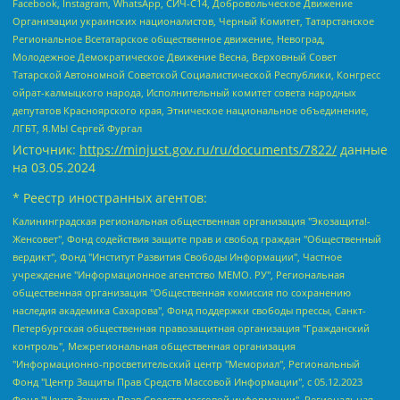
Facebook, Instagram, WhatsApp, СИЧ-С14, Добровольческое Движение
Организации украинских националистов, Черный Комитет, Татарстанское
Региональное Всетатарское общественное движение, Невоград,
Молодежное Демократическое Движение Весна, Верховный Совет
Татарской Автономной Советской Социалистической Республики, Конгресс
ойрат-калмыцкого народа, Исполнительный комитет совета народных
депутатов Красноярского края, Этническое национальное объединение,
ЛГБТ, Я.МЫ Сергей Фургал
Источник:
https://minjust.gov.ru/ru/documents/7822/
данные
на
03.05.2024
* Реестр иностранных агентов:
Калининградская региональная общественная организация "Экозащита!-Женсовет", Фонд содействия защите прав и свобод граждан "Общественный вердикт", Фонд "Институт Развития Свободы Информации", Частное учреждение "Информационное агентство МЕМО. РУ", Региональная общественная организация "Общественная комиссия по сохранению наследия академика Сахарова", Фонд поддержки свободы прессы, Санкт-Петербургская общественная правозащитная организация "Гражданский контроль", Межрегиональная общественная организация "Информационно-просветительский центр "Мемориал", Региональный Фонд "Центр Защиты Прав Средств Массовой Информации", с 05.12.2023 Фонд "Центр Защиты Прав Средств массовой информации", Региональная общественная благотворительная организация помощи беженцам и мигрантам "Гражданское содействие", Негосударственное образовательное учреждение дополнительного профессионального образования (повышение квалификации) специалистов "АКАДЕМИЯ ПО ПРАВАМ ЧЕЛОВЕКА", Свердловская региональная общественная организация "Сутяжник", Автономная некоммерческая организация "Центр независимых социологических исследований", Союз общественных объединений "Российский исследовательский центр по правам человека", Региональное общественное учреждение научно-информационный центр "МЕМОРИАЛ", Некоммерческая организация "Фонд защиты гласности", Автономная некоммерческая организация "Институт прав человека", Городская общественная организация "Екатеринбургское общество "МЕМОРИАЛ", Городская общественная организация "Рязанское историко-просветительское и правозащитное общество "Мемориал" (Рязанский Мемориал), Челябинский региональный орган общественной самодеятельности – женское общественное объединение "Женщины Евразии", Челябинский региональный орган общественной самодеятельности "Уральская правозащитная группа", Фонд содействия защите здоровья и социальной справедливости имени Андрея Рылькова, Автономная Некоммерческая Организация "Аналитический Центр Юрия Левады", Автономная некоммерческая организация социальной поддержки населения "Проект Апрель", Региональная общественная организация помощи женщинам и детям, находящимся в кризисной ситуации "Информационно-методический центр "Анна", Фонд содействия развитию массовых коммуникаций и правовому просвещению "Так-так-Так", Фонд содействия устойчивому развитию "Серебряная тайга", Свердловский региональный общественный фонд социальных проектов "Новое время", "Idel.Реалии", Кавказ.Реалии, Крым.Реалии, Телеканал Настоящее Время, Татаро-башкирская служба Радио Свобода (Azatliq Radiosi), Радио Свободная Европа/Радио Свобода (PCE/PC), "Сибирь.Реалии", "Фактограф", Благотворительный фонд помощи осужденным и их семьям, Автономная некоммерческая организация "Институт глобализации и социальных движений", Фонд "В защиту прав заключенных", Частное учреждение "Центр поддержки и содействия развитию средств массовой информации", Пензенский региональный общественный благотворительный фонд "Гражданский союз", "Север.Реалии", Некоммерческая организация Фонд "Правовая инициатива", Общество с ограниченной ответственностью "Радио Свободная Европа/Радио Свобода", Чешское информационное агентство "MEDIUM-ORIENT", Красноярская региональная общественная организация "Мы против СПИДа", Камалягин Денис Николаевич, Маркелов Сергей Евгеньевич, Пономарев Лев Александрович, Савицкая Людмила Алексеевна, Автономная некоммерческая организация "Центр по работе с проблемой насилия "НАСИЛИЮ.НЕТ", Межрегиональный профессиональный союз работников здравоохранения "Альянс врачей", Юридическое лицо, зарегистрированное в Латвийской Республике, SIA "Medusa Project" (регистрационный номер 40103797863, дата регистрации 10.06.2014), Некоммерческая организация "Фонд по борьбе с коррупцией", Автономная некоммерческая организация "Институт права и публичной политики", Баданин Роман Сергеевич, Гликин Максим Александрович, Железнова Мария Михайловна, Лукьянова Юлия Сергеевна, Маетная Елизавета Витальевна, Маняхин Петр Борисович, Чуракова Ольга Владимировна, Ярош Юлия Петровна, Юридическое лицо "The Insider SIA", зарегистрированное в Риге, Латвийская Республика (дата регистрации 26.06.2015), являющееся администратором доменного имени интернет-издания "The Insider SIA", https://theins.ru, Постернак Алексей Евгеньевич, Рубин Михаил Аркадьевич, Анин Роман Александрович, Юридическое лицо Istories fonds, зарегистрированное в Латвийской Республике (регистрационный номер 50008295751, дата регистрации 24.02.2020), Великовский Дмитрий Александрович, Долинина Ирина Николаевна, Мароховская Алеся Алексеевна, Шлейнов Роман Юрьевич, Шмагун Олеся Валентиновна, Общество с ограниченной ответственностью "Альтаир 2021", Общество с ограниченной ответственностью "Вега 2021", Общество с ограниченной ответственностью "Главный редактор 2021", Общество с ограниченной ответственностью "Ромашки монолит", Важенков Артем Валерьевич, Ивановская областная общественная организация "Центр гендерных исследований", Гурман Юрий Альбертович, Медиапроект "ОВД-Инфо", Егоров Владимир Владимирович, Жилинский Владимир Александрович, Общество с ограниченной ответственностью "ЗП", Иванова София Юрьевна, Карезина Инна Павловна, Кильтау Екатерина Викторовна, Петров Алексей Викторович, Пискунов Сергей Евгеньевич, Смирнов Сергей Сергеевич, Тихонов Михаил Сергеевич, Общество с ограниченной ответственностью "ЖУРНАЛИСТ-ИНОСТРАННЫЙ АГЕНТ", Арапова Галина Юрьевна, Вольтская Татьяна Анатольевна, Американская компания "Mason G.E.S. Anonymous Foundation" (США), являющаяся владельцем интернет-издания https://mnews.world/, Компания "Stichting Bellingcat", зарегистрированная в Нидерландах (дата регистрации 11.07.2018), Захаров Андрей Вячеславович, Клепиковская Екатерина Дмитриевна, Общество с ограниченной ответственностью "МЕМО", Перл Роман Александрович, Симонов Евгений Алексеевич, Соловьева Елена Анатольевна, Сотников Даниил Владимирович, Сурначева Елизавета Дмитриевна, Автономная некоммерческая организация по защите прав человека и информированию населения "Якутия – Наше Мнение", Общество с ограниченной ответственностью "Москоу диджитал медиа", с 26.01.2023 Общество с ограниченной ответственностью "Чайка Белые сады", Ветошкина Валерия Валерьевна, Заговора Максим Александрович, Межрегиональное общественное движение "Российская ЛГБТ - сеть", Оленичев Максим Владимирович, Павлов Иван Юрьевич, Скворцова Елена Сергеевна, Общество с ограниченной ответственностью "Как бы инагент", Кочетков Игорь Викторович, Общество с ограниченной ответственностью "Честные выборы", Еланчик Олег Александрович, Общество с ограниченной ответственностью "Нобелевский призыв", Гималова Регина Эмилевна, Григорьев Андрей Валерьевич, Григорьева Алина Александровна, Ассоциация по содействию защите прав призывников, альтернативнослужащих и военнослужащих "Правозащитная группа "Гражданин.Армия.Право", Хисамова Регина Фаритовна, Автономная некоммерческая организация по реализации социально-правовых программ "Лилит", Дальневосточное общественное движение "Маяк", Санкт-Петербургская ЛГБТ-инициативная группа "Выход", Инициативная группа ЛГБТ+ "Реверс", Алексеев Андрей Викторович, Бекбулатова Таисия Львовна, Беляев Иван Михайлович, Владыкина Елена Сергеевна, Гельман Марат Александрович, Никульшина Вероника Юрьевна, Толоконникова Надежда Андреевна, Шендерович Виктор Анатольевич, Общество с ограниченной ответственностью "Данное сообщение", Общество с ограниченной ответственностью Издательский дом "Новая глава", Айнбиндер Александра Александровна, Московский комьюнити-центр для ЛГБТ+инициатив, Благотворительный фонд развития филантропии, Deutsche Welle (Германия, Kurt-Schumacher-Strasse 3, 53113 Bonn), Борзунова Мария Михайловна, Воробьев Виктор Викторович, Голубева Анна Львовна, Константинова Алла Михайловна, Малкова Ирина Владимировна, Мурадов Мурад Абдулгалимович, Осетинская Елизавета Николаевна, Понасенков Евгений Николаевич, Ганапольский Матвей Юрьевич, Киселев Евгений Алексеевич, Борухович Ирина Григорьевна, Дремин Иван Тимофеевич, Дубровский Дмитрий Викторович, Красноярская региональная общественная организация поддержки и развития альтернативных образовательных технологий и межкультурных коммуникаций "ИНТЕРРА", Маяковская Екатерина Алексеевна, Фейгин Марк Захарович, Филимонов Андрей Викторович, Дзугкоева Регина Николаевна, Доброхотов Роман Александрович, Дудь Юрий Александрович, Елкин Сергей Владимирович, Кругликов Кирилл Игоревич, Сабунаева Мария Леонидовна, Семенов Алексей Владимирович, Шаинян Карен Багратович, Шульман Екатерина Михайловна, Асафьев Артур Валерьевич, Вахштайн Виктор Семенович, Венедиктов Алексей Алексеевич, Лушникова Екатерина Евгеньевна, Волков Леонид Михайлович, Невзоров Александр Глебович, Пархоменко Сергей Борисович, Сироткин Ярослав Николаевич, Кара-Мурза Владимир Владимирович, Баранова Наталья Владимировна, Гозман Леонид Яковлевич, Кагарлицкий Борис Юльевич, Климарев Михаил Валерьевич, Милов Владимир Станиславович, Автономная некоммерческая организация Краснодарский центр современного искусства "Типография", Моргенштерн Алишер Тагирович, Соболь Любовь Эдуардовна, Общество с ограниченной ответственностью "ЛИЗА НОРМ", Каспаров Гарри Кимович, Ходорковский Михаил Борисович, Общество с ограниченной ответственностью "Апрельские тезисы", Данилович Ирина Брониславовна, Кашин Олег Владимирович, Петров Николай Владимирович, Пивоваров Алексей Владимирович, Соколов Михаил Владимирович, Цветкова Юлия Владимировна, Чичваркин Евгений Александрович, Комитет против пыток/Команда против пыток, Общество с ограниченной ответственностью "Первый научный", Общество с ограниченной ответственностью "Вертолет и ко", Белоцерковская Вероника Борисовна, Кац Максим Евгеньевич, Лазарева Татьяна Юрьевна, Шаведдинов Руслан Табризович, Яшин Илья Валерьевич, Общество с ограниченной ответственностью "Иноагент ААВ", Алешковский Дмитрий Петрович, Альбац Евгения Марковна, Быков Дмитрий Львович, Галямина Юлия Евгеньевна, Лойко Сергей Леонидович, Мартынов Кирилл Константинович, Медведев Сергей Александрович, Крашенинников Федор Геннадиевич, Гордеева Катерина Вл