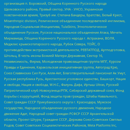
организация п. Боровский, Община Коренного Русского народа
Щелковского района, Правый сектор, УНА - УНСО, Украинская
повстанческая армия, Тризуб им. Степана Бандеры, Братство, Белый Крест,
Misanthropic division, Религиозное объединение последователей инглиизма,
Народная Социальная Инициатива, TulaSkins, Этнополитическое
объединение Русские, Русское национальное объединение Атака, Мечеть
Мирмамеда, Община Коренного Русского народа г. Астрахани, ВОЛЯ,
Меджлис крымскотатарского народа, Рубеж Севера, ТОЙС, О
противодействии экстремистской деятельности, РЕВТАТПОД, Артподготовка,
Штольц, В честь иконы Божией Матери Державная, Сектор 16,
Независимость, Фирма, Молодежная правозащитная группа МПГ, Курсом
Правды и Единения, Каракольская инициативная группа, Автоград Крю,
Союз Славянских Сил Руси, Алля-Аят, Благотворительный пансионат Ак Умут,
Русская республика Русь, Арестантское уголовное единство, Башкорт, Нация
и свобода, Нация и свобода, W.H.С., Фалунь Дафа, Иртыш Ultras, Русский
Патриотический клуб-Новокузнецк/РПК, Сибирский державный союз, Фонд
борьбы с коррупцией, Фонд защиты прав граждан, Штабы Навального,
Совет граждан СССР Прикубанского округа г. Краснодара, Мужское
государство, Народное объединение русского движения, Народное
движение Адат, Народный совет граждан РСФСР СССР Архангельской
области, Проект Штурм, Граждане СССР, Держава Союз Советских Светлых
Родов, Совет Советских Социалистических Районов, Meta Platforms Inc,