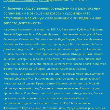
* Перечень общественных объединений и религиозных
организаций в отношении которых судом принято
вступившее в законную силу решение о ликвидации или
запрете деятельности:
Национал-большевистская партия, ВЕК РА, Рада земли Кубанской Духовно
Родовой Державы Русь, Община Духовного Управления Асгардской Веси
Беловодья, Славянская Община Капища Веды Перуна, Мужская Духовная
Семинария Староверов-Инглингов, Нурджулар, К Богодержавию, Таблиги
Джамаат, Свидетели Иеговы, Русское национальное единство, Национал-
социалистическое общество, Джамаат мувахидов, Объединенный Вилайат
Кабарды, Балкарии и Карачая, Союз славян, Ат-Такфир Валь-Хиджра, Пит
Буль, Национал-социалистическая рабочая партия России, Славянский союз,
Формат-18, Благородный Орден Дьявола, Армия воли народа,
Национальная Социалистическая Инициатива города Череповца, Духовно-
Родовая Держава Русь, Русское национальное единство, Древнерусской
Инглистической церкви Православных Староверов-Инглингов, Русский
общенациональный союз, Движение против нелегальной иммиграции,
Кровь и Честь, О свободе совести и о религиозных объединениях, Омская
организация общественного политического движения Русское
национальное единство, Северное Братство, Клуб Болельщиков
Футбольного Клуба Динамо, Файзрахманисты, Мусульманская религиозная