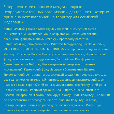
* Перечень иностранных и международных
неправительственных организаций, деятельность которых
признана нежелательной на территории Российской
Федерации:
Национальный фонд в поддержку демократии, Институт Открытое
Общество Фонд Содействия, Фонд Открытое общество, Американо-
российский фонд по экономическому и правовому развитию,
Национальный Демократический Институт Международных Отношений,
MEDIA DEVELOPMENT INVESTMENT FUND, Международный Республиканский
Институт, Открытая Россия, Институт современной России, Черноморский
фонд регионального сотрудничества, Европейская Платформа за
Демократические Выборы, Международный центр электоральных
исследований, Германский фонд Маршалла Соединенных Штатов,
Тихоокеанский центр защиты окружающей среды и природных ресурсов,
Свободная Россия, Всемирный конгресс украинцев, Атлантический совет,
Человек в беде, Европейский фонд за демократию, Джеймстаунский фонд,
Прожект Хармони, Родники дракона, Врачи против насильственного
извлечения органов, Фалунь Дафа, Друзья Фалуньгун, Фалуньгун, Коалиция
по расследованию преследования в отношении Фалуньгун в Китае,
Всемирная организация по расследованию преследований Фалуньгун,
Пражский гражданский центр, Ассоциация школ политических