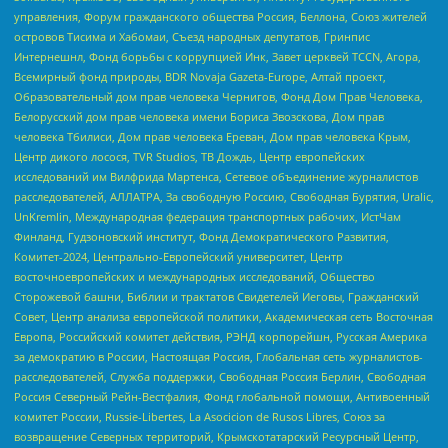
управления, Форум гражданского общества Россия, Беллона, Союз жителей
островов Тисима и Хабомаи, Съезд народных депутатов, Гринпис
Интернешнл, Фонд борьбы с коррупцией Инк, Завет церквей TCCN, Агора,
Всемирный фонд природы, BDR Novaja Gazeta-Europe, Алтай проект,
Образовательный дом прав человека Чернигов, Фонд Дом Прав Человека,
Белорусский дом прав человека имени Бориса Звозскова, Дом прав
человека Тбилиси, Дом прав человека Ереван, Дом прав человека Крым,
Центр дикого лосося, TVR Studios, ТВ Дождь, Центр европейских
исследований им Вилфрида Мартенса, Сетевое объединение журналистов
расследователей, АЛЛАТРА, За свободную Россию, Свободная Бурятия, Uralic,
UnKremlin, Международная федерация транспортных рабочих, ИстЧам
Финланд, Гудзоновский институт, Фонд Демократического Развития,
Комитет-2024, Центрально-Европейский университет, Центр
восточноевропейских и международных исследований, Общество
Сторожевой башни, Библии и трактатов Свидетелей Иеговы, Гражданский
Совет, Центр анализа европейской политики, Академическая сеть Восточная
Европа, Российский комитет действия, РЭНД корпорейшн, Русская Америка
за демократию в России, Настоящая Россия, Глобальная сеть журналистов-
расследователей, Служба поддержки, Свободная Россия Берлин, Свободная
Россия Северный Рейн-Вестфалия, Фонд глобальной помощи, Антивоенный
комитет России, Russie-Libertes, La Asocicion de Rusos Libres, Союз за
возвращение Северных территорий, Крымскотатарский Ресурсный Центр,