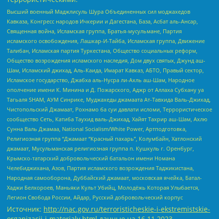
Высший военный Маджлисуль Шура Объединенных сил моджахедов
Кавказа, Конгресс народов Ичкерии и Дагестана, База, Асбат аль-Ансар,
Священная война, Исламская группа, Братья-мусульмане, Партия
исламского освобождения, Лашкар-И-Тайба, Исламская группа, Движение
Талибан, Исламская партия Туркестана, Общество социальных реформ,
Общество возрождения исламского наследия, Дом двух святых, Джунд аш-
Шам, Исламский джихад, Аль-Каида, Имарат Кавказ, АБТО, Правый сектор,
Исламское государство, Джабха аль-Нусра ли-Ахль аш-Шам, Народное
ополчение имени К. Минина и Д. Пожарского, Аджр от Аллаха Субхану уа
Тагьаля SHAM, АУМ Синрике, Муджахеды джамаата Ат-Тавхида Валь-Джихад,
Чистопольский Джамаат, Рохнамо ба суи давлати исломи, Террористическое
сообщество Сеть, Катиба Таухид валь-Джихад, Хайят Тахрир аш-Шам, Ахлю
Сунна Валь Джамаа, National Socialism/White Power, Артподготовка,
Религиозная группа “Джамаат “Красный пахарь”, Колумбайн, Хатлонский
джамаат, Мусульманская религиозная группа п. Кушкуль г. Оренбург,
Крымско-татарский добровольческий батальон имени Номана
Челебиджихана, Азов, Партия исламского возрождения Таджикистана,
Народная самооборона, Дуббайский джамаат, московская ячейка, Батал-
Хаджи Белхороев, Маньяки Культ Убийц, Молодёжь Которая Улыбается,
Легион Свобода России, Айдар, Русский добровольческий корпус
Источник:
http://nac.gov.ru/terroristicheskie-i-ekstremistskie-
organizacii-i-materialy.html
данные на
16.11.2023