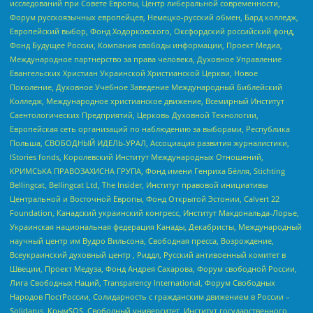
исследований при Совете Европы, Центр либеральной современности,
Форум русскоязычных европейцев, Немецко-русский обмен, Бард колледж,
Европейский выбор, Фонд Ходорковского, Оксфордский российский фонд,
Фонд Будущее России, Компания свободы информации, Проект Медиа,
Международное партнерство за права человека, Духовное Управление
Евангельских Христиан Украинской Христианской Церкви, Новое
Поколение, Духовное Учебное Заведение Международный Библейский
Колледж, Международное христианское движение, Всемирный Институт
Саентологических Предприятий, Церковь Духовной Технологии,
Европейская сеть организаций по наблюдению за выборами, Республика
Польша, СВОБОДНЫЙ ИДЕЛЬ-УРАЛ, Ассоциация развития журналистики,
IStories fonds, Королевский Институт Международных Отношений,
КРИМСЬКА ПРАВОЗАХИСНА ГРУПА, Фонд имени Генриха Бёлля, Stichting
Bellingcat, Bellingcat Ltd, The Insider, Институт правовой инициативы
Центральной и Восточной Европы, Фонд Открытой Эстонии, Calvert 22
Foundation, Канадский украинский конгресс, Институт Макдональда-Лорье,
Украинская национальная федерация Канады, Декабристы, Международный
научный центр им Вудро Вильсона, Свободная пресса, Возрождение,
Всеукраинский духовный центр , Риддл, Русский антивоенный комитет в
Швеции, Проект Медуза, Фонд Андрея Сахарова, Форум свободной России,
Лига Свободных Наций, Transparеncy International, Форум Свободных
Народов ПостРоссии, Солидарность с гражданским движением в России –
Solidarus, КрымSOS, Свободный университет, Институт государственного