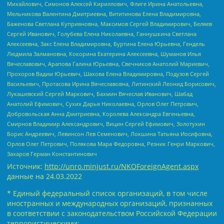
Михайлович, Симонов Алексей Кириллович, Флиге Ирина Анатольевна,
Мельникова Валентина Дмитриевна, Вититинова Елена Владимировна,
Баженова Светлана Куприяновна, Максимов Сергей Владимирович, Беляев
Сергей Иванович, Голубева Елена Николаевна, Ганнушкина Светлана
Алексеевна, Закс Елена Владимировна, Буртина Елена Юрьевна, Гендель
Людмила Залмановна, Кокорина Екатерина Алексеевна, Шуманов Илья
Вячеславович, Арапова Галина Юрьевна, Свечников Анатолий Мариевич,
Прохоров Вадим Юрьевич, Шахова Елена Владимировна, Подузов Сергей
Васильевич, Протасова Ирина Вячеславовна, Литинский Леонид Борисович,
Лукашевский Сергей Маркович, Бахмин Вячеслав Иванович, Шабад
Анатолий Ефимович, Сухих Дарья Николаевна, Орлов Олег Петрович,
Добровольская Анна Дмитриевна, Королева Александра Евгеньевна,
Смирнов Владимир Александрович, Вицин Сергей Ефимович, Золотухин
Борис Андреевич, Левинсон Лев Семенович, Локшина Татьяна Иосифовна,
Орлов Олег Петрович, Полякова Мара Федоровна, Резник Генри Маркович,
Захаров Герман Константинович
Источник:
http://unro.minjust.ru/NKOForeignAgent.aspx
данные на
24.03.2022
* Единый федеральный список организаций, в том числе
иностранных и международных организаций, признанных
в соответствии с законодательством Российской Федерации
террористическими: