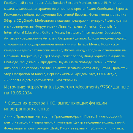
Глобальный союз IndustriALL, Russian Election Monitor, Article 19, Мнение
медиа, Федерация анархического черного креста, Радио Свободная Европа,
Германское общество изучения Восточной Европы, Фонд имени Фридриха
Эберта, XZ gGmbH, Мобильная академия поддержки гендерной демократии
и миротворчества, Форум имени Льва Копелева, American Councils for
International Education, Cultural Vistas, Institute of International Education,
Антивоенное движение Антальи, Открытый диалог, Школа международных
отношений и государственной политики им Питера Мунка, Российско-
канадский демократический альянс, Школа международных отношений им
Нормана Патерсона, Центр Гражданских Свобод, Фонд Бориса Немцова за
Свободу, Фонд имени Фридриха Науманна за свободу, Феминистское
антивоенное сопротивление, Комитет независимости Ингушетии, Прометей,
Stop Occupation of Karelia, Вернись живым, Фридом Хаус, СОТА медиа,
Либерально-демократическая Лига Украины
Источник:
https://minjust.gov.ru/ru/documents/7756/
данные
на
13.05.2024
* Сведения реестра НКО, выполняющих функции
иностранного агента:
Лилит, Правозащитная группа Гражданин.Армия.Право, Нижегородский
центр немецкой и европейской культуры, Центр гендерных исследований,
Фонд защиты прав граждан Штаб, Институт права и публичной политики,