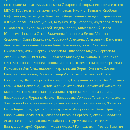
по сохранению наследия академика Сахарова, Информационное агентство
МЕМО. РУ, Институт региональной прессы, Институт Развития Свободы
Информации, Экозащита!-Женсовет, Общественный вердикт, Евразийская
антимонопольная ассоциация, Бедушев Петр Петрович, Дзугкоева Регина
Николаевна, Кривенко Сергей Владимирович, Милославский Павел
Юрьевич, Шнырова Ольга Вадимовна, Чанышева Лилия Айратовна,
Сидорович Ольга Борисовна, Туровский Александр Алексеевич, Васильева
Анастасия Евгеньевна, Ривина Анна Валерьевна, Бойко Анатолий
Николаевич, Дугин Сергей Георгиевич, Пивоваров Андрей Сергеевич,
Аверин Виталий Евгеньевич, Барахоев Магомед Бекханович, Шарипков
Олег Викторович, Мошель Ирина Ароновна, Шведов Григорий Сергеевич,
Пономарев Лев Александрович, Каргалицкий Борис Юльевич, Созаев
Валерий Валерьевич, Исламов Тимур Рифгатович, Романова Ольга
Евгеньевна, Щаров Сергей Алексадрович, Цирульников Борис Альбертович,
Гасан Ольга Павловна, Паутов Юрий Анатольевич, Верховский Александр
Маркович, Пислакова-Паркер Марина Петровна, Кочеткова Татьяна
Владимировна, Чуркина Наталья Валерьевна, Акимова Татьяна Николаевна,
Золотарева Екатерина Александровна, Рачинский Ян Збигневич, Жемкова
Елена Борисовна, Гудков Лев Дмитриевич, Илларионова Юлия Юрьевна,
Саранг Анна Васильевна, Захарова Светлана Сергеевна, Аверин Владимир
Анатольевич, Щур Татьяна Михайловна, Щур Николай Алексеевич,
Блинушов Андрей Юрьевич, Мосин Алексей Геннадьевич, Гефтер Валентин