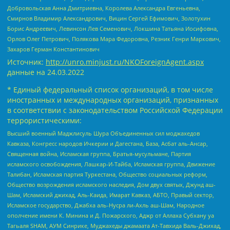
Добровольская Анна Дмитриевна, Королева Александра Евгеньевна,
Смирнов Владимир Александрович, Вицин Сергей Ефимович, Золотухин
Борис Андреевич, Левинсон Лев Семенович, Локшина Татьяна Иосифовна,
Орлов Олег Петрович, Полякова Мара Федоровна, Резник Генри Маркович,
Захаров Герман Константинович
Источник:
http://unro.minjust.ru/NKOForeignAgent.aspx
данные на
24.03.2022
* Единый федеральный список организаций, в том числе
иностранных и международных организаций, признанных
в соответствии с законодательством Российской Федерации
террористическими:
Высший военный Маджлисуль Шура Объединенных сил моджахедов
Кавказа, Конгресс народов Ичкерии и Дагестана, База, Асбат аль-Ансар,
Священная война, Исламская группа, Братья-мусульмане, Партия
исламского освобождения, Лашкар-И-Тайба, Исламская группа, Движение
Талибан, Исламская партия Туркестана, Общество социальных реформ,
Общество возрождения исламского наследия, Дом двух святых, Джунд аш-
Шам, Исламский джихад, Аль-Каида, Имарат Кавказ, АБТО, Правый сектор,
Исламское государство, Джабха аль-Нусра ли-Ахль аш-Шам, Народное
ополчение имени К. Минина и Д. Пожарского, Аджр от Аллаха Субхану уа
Тагьаля SHAM, АУМ Синрике, Муджахеды джамаата Ат-Тавхида Валь-Джихад,