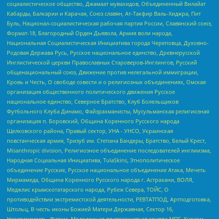
социалистическое общество, Джамаат мувахидов, Объединенный Вилайат
Кабарды, Балкарии и Карачая, Союз славян, Ат-Такфир Валь-Хиджра, Пит
Буль, Национал-социалистическая рабочая партия России, Славянский союз,
Формат-18, Благородный Орден Дьявола, Армия воли народа,
Национальная Социалистическая Инициатива города Череповца, Духовно-
Родовая Держава Русь, Русское национальное единство, Древнерусской
Инглистической церкви Православных Староверов-Инглингов, Русский
общенациональный союз, Движение против нелегальной иммиграции,
Кровь и Честь, О свободе совести и о религиозных объединениях, Омская
организация общественного политического движения Русское
национальное единство, Северное Братство, Клуб Болельщиков
Футбольного Клуба Динамо, Файзрахманисты, Мусульманская религиозная
организация п. Боровский, Община Коренного Русского народа
Щелковского района, Правый сектор, УНА - УНСО, Украинская
повстанческая армия, Тризуб им. Степана Бандеры, Братство, Белый Крест,
Misanthropic division, Религиозное объединение последователей инглиизма,
Народная Социальная Инициатива, TulaSkins, Этнополитическое
объединение Русские, Русское национальное объединение Атака, Мечеть
Мирмамеда, Община Коренного Русского народа г. Астрахани, ВОЛЯ,
Меджлис крымскотатарского народа, Рубеж Севера, ТОЙС, О
противодействии экстремистской деятельности, РЕВТАТПОД, Артподготовка,
Штольц, В честь иконы Божией Матери Державная, Сектор 16,
Независимость, Фирма, Молодежная правозащитная группа МПГ, Курсом