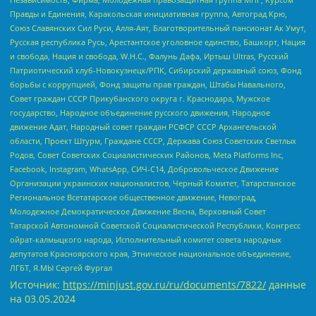
Правды и Единения, Каракольская инициативная группа, Автоград Крю,
Союз Славянских Сил Руси, Алля-Аят, Благотворительный пансионат Ак Умут,
Русская республика Русь, Арестантское уголовное единство, Башкорт, Нация
и свобода, Нация и свобода, W.H.С., Фалунь Дафа, Иртыш Ultras, Русский
Патриотический клуб-Новокузнецк/РПК, Сибирский державный союз, Фонд
борьбы с коррупцией, Фонд защиты прав граждан, Штабы Навального,
Совет граждан СССР Прикубанского округа г. Краснодара, Мужское
государство, Народное объединение русского движения, Народное
движение Адат, Народный совет граждан РСФСР СССР Архангельской
области, Проект Штурм, Граждане СССР, Держава Союз Советских Светлых
Родов, Совет Советских Социалистических Районов, Meta Platforms Inc,
Facebook, Instagram, WhatsApp, СИЧ-С14, Добровольческое Движение
Организации украинских националистов, Черный Комитет, Татарстанское
Региональное Всетатарское общественное движение, Невоград,
Молодежное Демократическое Движение Весна, Верховный Совет
Татарской Автономной Советской Социалистической Республики, Конгресс
ойрат-калмыцкого народа, Исполнительный комитет совета народных
депутатов Красноярского края, Этническое национальное объединение,
ЛГБТ, Я.МЫ Сергей Фургал
Источник:
https://minjust.gov.ru/ru/documents/7822/
данные
на
03.05.2024