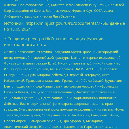
антивоенное сопротивление, Комитет независимости Ингушетии, Прометей,
Stop Occupation of Karelia, Вернись живым, Фридом Хаус, СОТА медиа,
Либерально-демократическая Лига Украины
Источник:
https://minjust.gov.ru/ru/documents/7756/
данные
на
13.05.2024
* Сведения реестра НКО, выполняющих функции
иностранного агента:
Лилит, Правозащитная группа Гражданин.Армия.Право, Нижегородский
центр немецкой и европейской культуры, Центр гендерных исследований,
Фонд защиты прав граждан Штаб, Институт права и публичной политики,
Фонд борьбы с коррупцией, Альянс врачей, НАСИЛИЮ.НЕТ, Мы против
СПИДа, СВЕЧА, Гуманитарное действие, Открытый Петербург, Лига
Избирателей, Правовая инициатива, Гражданский Союз, Хасдей Ерушалаим,
Центр поддержки и содействия развитию средств массовой информации,
Горячая Линия, В защиту прав заключенных, Институт глобализации и
социальных движений, Центр социально-информационных инициатив
Действие, Благотворительный фонд охраны здоровья и защиты прав
граждан, Благотворительный фонд помощи осужденным и их семьям, Фонд
Тольятти, Новое время, Серебряная тайга, Так-Так-Так, Сова, центр Анна,
Проект Апрель, Самарская губерния, Эра здоровья, Мемориал,
Аналитический Центр Юрия Левады, Издательство Парк Гагарина, Фонд