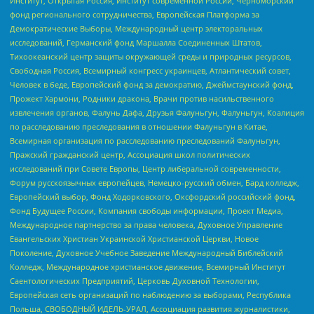
Институт, Открытая Россия, Институт современной России, Черноморский
фонд регионального сотрудничества, Европейская Платформа за
Демократические Выборы, Международный центр электоральных
исследований, Германский фонд Маршалла Соединенных Штатов,
Тихоокеанский центр защиты окружающей среды и природных ресурсов,
Свободная Россия, Всемирный конгресс украинцев, Атлантический совет,
Человек в беде, Европейский фонд за демократию, Джеймстаунский фонд,
Прожект Хармони, Родники дракона, Врачи против насильственного
извлечения органов, Фалунь Дафа, Друзья Фалуньгун, Фалуньгун, Коалиция
по расследованию преследования в отношении Фалуньгун в Китае,
Всемирная организация по расследованию преследований Фалуньгун,
Пражский гражданский центр, Ассоциация школ политических
исследований при Совете Европы, Центр либеральной современности,
Форум русскоязычных европейцев, Немецко-русский обмен, Бард колледж,
Европейский выбор, Фонд Ходорковского, Оксфордский российский фонд,
Фонд Будущее России, Компания свободы информации, Проект Медиа,
Международное партнерство за права человека, Духовное Управление
Евангельских Христиан Украинской Христианской Церкви, Новое
Поколение, Духовное Учебное Заведение Международный Библейский
Колледж, Международное христианское движение, Всемирный Институт
Саентологических Предприятий, Церковь Духовной Технологии,
Европейская сеть организаций по наблюдению за выборами, Республика
Польша, СВОБОДНЫЙ ИДЕЛЬ-УРАЛ, Ассоциация развития журналистики,