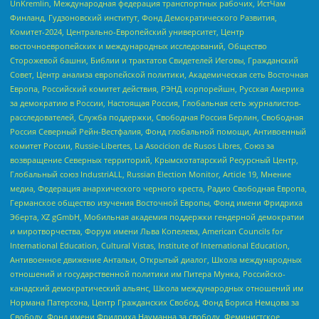
UnKremlin, Международная федерация транспортных рабочих, ИстЧам
Финланд, Гудзоновский институт, Фонд Демократического Развития,
Комитет-2024, Центрально-Европейский университет, Центр
восточноевропейских и международных исследований, Общество
Сторожевой башни, Библии и трактатов Свидетелей Иеговы, Гражданский
Совет, Центр анализа европейской политики, Академическая сеть Восточная
Европа, Российский комитет действия, РЭНД корпорейшн, Русская Америка
за демократию в России, Настоящая Россия, Глобальная сеть журналистов-
расследователей, Служба поддержки, Свободная Россия Берлин, Свободная
Россия Северный Рейн-Вестфалия, Фонд глобальной помощи, Антивоенный
комитет России, Russie-Libertes, La Asocicion de Rusos Libres, Союз за
возвращение Северных территорий, Крымскотатарский Ресурсный Центр,
Глобальный союз IndustriALL, Russian Election Monitor, Article 19, Мнение
медиа, Федерация анархического черного креста, Радио Свободная Европа,
Германское общество изучения Восточной Европы, Фонд имени Фридриха
Эберта, XZ gGmbH, Мобильная академия поддержки гендерной демократии
и миротворчества, Форум имени Льва Копелева, American Councils for
International Education, Cultural Vistas, Institute of International Education,
Антивоенное движение Антальи, Открытый диалог, Школа международных
отношений и государственной политики им Питера Мунка, Российско-
канадский демократический альянс, Школа международных отношений им
Нормана Патерсона, Центр Гражданских Свобод, Фонд Бориса Немцова за
Свободу, Фонд имени Фридриха Науманна за свободу, Феминистское