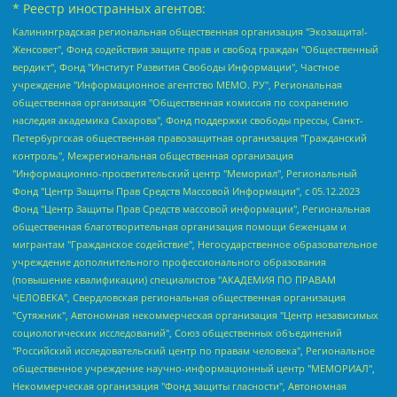
* Реестр иностранных агентов:
Калининградская региональная общественная организация "Экозащита!-Женсовет", Фонд содействия защите прав и свобод граждан "Общественный вердикт", Фонд "Институт Развития Свободы Информации", Частное учреждение "Информационное агентство МЕМО. РУ", Региональная общественная организация "Общественная комиссия по сохранению наследия академика Сахарова", Фонд поддержки свободы прессы, Санкт-Петербургская общественная правозащитная организация "Гражданский контроль", Межрегиональная общественная организация "Информационно-просветительский центр "Мемориал", Региональный Фонд "Центр Защиты Прав Средств Массовой Информации", с 05.12.2023 Фонд "Центр Защиты Прав Средств массовой информации", Региональная общественная благотворительная организация помощи беженцам и мигрантам "Гражданское содействие", Негосударственное образовательное учреждение дополнительного профессионального образования (повышение квалификации) специалистов "АКАДЕМИЯ ПО ПРАВАМ ЧЕЛОВЕКА", Свердловская региональная общественная организация "Сутяжник", Автономная некоммерческая организация "Центр независимых социологических исследований", Союз общественных объединений "Российский исследовательский центр по правам человека", Региональное общественное учреждение научно-информационный центр "МЕМОРИАЛ", Некоммерческая организация "Фонд защиты гласности", Автономная некоммерческая организация "Институт прав человека", Городская общественная организация "Екатеринбургское общество "МЕМОРИАЛ", Городская общественная организация "Рязанское историко-просветительское и правозащитное общество "Мемориал" (Рязанский Мемориал), Челябинский региональный орган общественной самодеятельности – женское общественное объединение "Женщины Евразии", Челябинский региональный орган общественной самодеятельности "Уральская правозащитная группа", Фонд содействия защите здоровья и социальной справедливости имени Андрея Рылькова, Автономная Некоммерческая Организация "Аналитический Центр Юрия Левады", Автономная некоммерческая организация социальной поддержки населения "Проект Апрель", Региональная общественная организация помощи женщинам и детям, находящимся в кризисной ситуации "Информационно-методический центр "Анна", Фонд содействия развитию массовых коммуникаций и правовому просвещению "Так-так-Так", Фонд содействия устойчивому развитию "Серебряная тайга", Свердловский региональный общественный фонд социальных проектов "Новое время", "Idel.Реалии", Кавказ.Реалии, Крым.Реалии, Телеканал Настоящее Время, Татаро-башкирская служба Радио Свобода (Azatliq Radiosi), Радио Свободная Европа/Радио Свобода (PCE/PC), "Сибирь.Реалии", "Фактограф", Благотворительный фонд помощи осужденным и их семьям, Автономная некоммерческая организация "Институт глобализации и социальных движений", Фонд "В защиту прав заключенных", Частное учреждение "Центр поддержки и содействия развитию средств массовой информации", Пензенский региональный общественный благотворительный фонд "Гражданский союз", "Север.Реалии", Некоммерческая организация Фонд "Правовая инициатива", Общество с ограниченной ответственностью "Радио Свободная Европа/Радио Свобода", Чешское информационное агентство "MEDIUM-ORIENT", Красноярская региональная общественная организация "Мы против СПИДа", Камалягин Денис Николаевич, Маркелов Сергей Евгеньевич, Пономарев Лев Александрович, Савицкая Людмила Алексеевна, Автономная некоммерческая организация "Центр по работе с проблемой насилия "НАСИЛИЮ.НЕТ", Межрегиональный профессиональный союз работников здравоохранения "Альянс врачей", Юридическое лицо, зарегистрированное в Латвийской Республике, SIA "Medusa Project" (регистрационный номер 40103797863, дата регистрации 10.06.2014), Некоммерческая организация "Фонд по борьбе с коррупцией", Автономная некоммерческая организация "Институт права и публичной политики", Баданин Роман Сергеевич, Гликин Максим Александрович, Железнова Мария Михайловна, Лукьянова Юлия Сергеевна, Маетная Елизавета Витальевна, Маняхин Петр Борисович, Чуракова Ольга Владимировна, Ярош Юлия Петровна, Юридическое лицо "The Insider SIA", зарегистрированное в Риге, Латвийская Республика (дата регистрации 26.06.2015), являющееся администратором доменного имени интернет-издания "The Insider SIA", https://theins.ru, Постернак Алексей Евгеньевич, Рубин Михаил Аркадьевич, Анин Роман Александрович, Юридическое лицо Istories fonds, зарегистрированное в Латвийской Республике (регистрационный номер 50008295751, дата регистрации 24.02.2020), Великовский Дмитрий Александрович, Долинина Ирина Николаевна, Мароховская Алеся Алексеевна, Шлейнов Роман Юрьевич, Шмагун Олеся Валентиновна, Общество с ограниченной ответственностью "Альтаир 2021", Общество с ограниченной ответственностью "Вега 2021", Общество с ограниченной ответственностью "Главный редактор 2021", Общество с ограниченной ответственностью "Ромашки монолит", Важенков Артем Валерьевич, Ивановская областная общественная организация "Центр гендерных исследований", Гурман Юрий Альбертович, Медиапроект "ОВД-Инфо", Егоров Владимир Владимирович, Жилинский Владимир Александрович, Общество с ограниченной ответственностью "ЗП", Иванова София Юрьевна, Карезина Инна Павловна, Кильтау Екатерина Викторовна, Петров Алексей Викторович, Пискунов Сергей Евгеньевич, Смирнов Сергей Сергеевич, Тихонов Михаил Сергеевич, Общество с ограниченной ответственностью "ЖУРНАЛИСТ-ИНОСТРАННЫЙ АГЕНТ", Арапова Галина Юрьевна, Вольтская Татьяна Анатольевна, Американская компания "Mason G.E.S. Anonymous Foundation" (США), являющаяся владельцем интернет-издания https://mnews.world/, Компания "Stichting Bellingcat", зарегистрированная в Нидерландах (дата регистрации 11.07.2018), Захаров Андрей Вячеславович, Клепиковская Екатерина Дмитриевна, Общество с ограниченной ответственностью "МЕМО", Перл Роман Александрович, Симонов Евгений Алексеевич, Соловьева Елена Анатольевна, Сотников Даниил Владимирович, Сурначева Елизавета Дмитриевна, Автономная некоммерческая организация по защите прав человека и информированию населения "Якутия – Наше Мнение", Общество с ограниченной ответственностью "Москоу диджитал медиа", с 26.01.2023 Общество с ограниченной ответственностью "Чайка Белые сады", Ветошкина Валерия Валерьевна, Заговора Максим Александрович, Межрегиональное общественное движение "Российская ЛГБТ - сеть", Оленичев Максим Владимирович, Павлов Иван Юрьевич, Скворцова Елена Сергеевна, Общество с ограниченной ответственностью "Как бы инагент", Кочетков Игорь Викторович, Общество с ограниченной ответственностью "Честные выборы", Еланчик Олег Александрович, Общество с ограниченной ответственностью "Нобелевский призыв", Гималова Регина Эмилевна, Григорьев Андрей Валерьевич, Григорьева Алина Александровна, Ассоциация по содействию защите прав призывников, альтернативнослужащих и военнослужащих "Правозащитная группа "Гражданин.Армия.Право", Хисамова Регина Фаритовна, Автономная некоммерческая организация по реализации социально-правовых программ "Лилит", Дальневосточное общественное движение "Маяк", Санкт-Петербургская ЛГБТ-инициативная группа "Выход", Инициативная группа ЛГБТ+ "Реверс", Алексеев Андрей Викторович, Бекбулатова Таисия Львовна, Беляев Иван Михайлович, Владыкина Елена Сергеевна, Гельман Марат Александрович, Никульшина Вероника Юрьевна, Толоконникова Надежда Андреевна, Шендерович Виктор Анатольевич, Общество с ограниченной ответственностью "Данное сообщение", Общество с ограниченной ответственностью Издательский дом "Новая глава", Айнбиндер Александра Александровна, Московский комьюнити-центр для ЛГБТ+инициатив, Благотворительный фонд развития филантропии, Deutsche Welle (Германия, Kurt-Schumacher-Strasse 3, 53113 Bonn), Борзунова Мария Михайловна, Воробьев Виктор Викторович, Голубева Анна Львовна, Константинова Алла Михайловна, Малкова Ирина Владимировна, Мурадов Мурад Абдулгалимович, Осетинская Елизавета Николаевна, Понасенков Евгений Николаевич, Ганапольский Матвей Юрьевич, Киселев Евгений Алексеевич, Борухович Ирина Григорьевна, Дремин Иван Тимофеевич, Дубровский Дмитрий Викторович, Красноярская региональная общественная организация поддержки и развития альтернативных образовательных технологий и межкультурных коммуникаций "ИНТЕРРА", Маяковская Екатерина Алексеевна, Фейгин Марк Захарович, Филимонов Андрей Викторович, Дзугкоева Регина Николаевна, Доброхотов Роман Александрович, Дудь Юрий Александрович, Елкин Сергей Владимирович, Кругликов Кирилл Игоревич, Сабунаева Мария Леонидовна, Семенов Алексей Владимирович, Шаинян Карен Багратович, Шульман Екатерина Михайловна, Асафьев Артур Валерьевич, Вахштайн Виктор Семенович, Венедиктов Алексей Алексеевич, Лушникова Екатерина Евгеньевна, Волков Леонид Михайлович, Невзоров Александр Глебович, Пархоменко Сергей Борисович, Сироткин Ярослав Николаевич, Кара-Мурза Владимир Владимирович, Баранова Наталья Владимировна, Гозман Леонид Яковлевич, Кагарлицкий Борис Юльевич, Климарев Михаил Валерьевич, Милов Владимир Станиславович, Автономная некоммерческая организация Краснодарский центр современного искусства "Типография", Моргенштерн Алишер Тагирович, Соболь Любовь Эдуардовна, Общество с ограниченной ответственностью "ЛИЗА НОРМ", Каспаров Гарри Кимович, Ходорковский Михаил Борисович, Общество с ограниченной ответственностью "Апрельские тезисы", Данилович Ирина Брониславовна, Кашин Олег Владимирович, Петров Николай Владимирович, Пивоваров Алексей Владимирович, Соколов Михаил Владимирович, Цветкова Юлия Владимировна, Чичваркин Евгений Александрович, Комитет против пыток/Команда против пыток, Общество с ограниченной ответственностью "Первый научный", Общество с ограниченной ответственностью "Вертолет и ко", Белоцерковская Вероника Борисовна, Кац Максим Евгеньевич, Лазарева Татьяна Юрьевна, Шаведдинов Руслан Табризович, Яшин Илья Валерьевич, Общество с ограниченной ответственностью "Иноагент ААВ", Алешковский Дмитрий Петрович, Альбац Евгения Марковна, Быков Дмитрий Львович, Галямина Юлия Евгеньевна, Лойко Сергей Леонидович, Мартынов Кирилл Константинович, Медведев Сергей Александрович, Крашенинников Федор Геннадиевич, Гордеева Катерина Вл