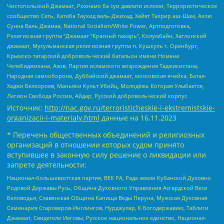
Чистопольский Джамаат, Рохнамо ба суи давлати исломи, Террористическое
сообщество Сеть, Катиба Таухид валь-Джихад, Хайят Тахрир аш-Шам, Ахлю
Сунна Валь Джамаа, National Socialism/White Power, Артподготовка,
Религиозная группа “Джамаат “Красный пахарь”, Колумбайн, Хатлонский
джамаат, Мусульманская религиозная группа п. Кушкуль г. Оренбург,
Крымско-татарский добровольческий батальон имени Номана
Челебиджихана, Азов, Партия исламского возрождения Таджикистана,
Народная самооборона, Дуббайский джамаат, московская ячейка, Батал-
Хаджи Белхороев, Маньяки Культ Убийц, Молодёжь Которая Улыбается,
Легион Свобода России, Айдар, Русский добровольческий корпус
Источник:
http://nac.gov.ru/terroristicheskie-i-ekstremistskie-
organizacii-i-materialy.html
данные на
16.11.2023
* Перечень общественных объединений и религиозных
организаций в отношении которых судом принято
вступившее в законную силу решение о ликвидации или
запрете деятельности:
Национал-большевистская партия, ВЕК РА, Рада земли Кубанской Духовно
Родовой Державы Русь, Община Духовного Управления Асгардской Веси
Беловодья, Славянская Община Капища Веды Перуна, Мужская Духовная
Семинария Староверов-Инглингов, Нурджулар, К Богодержавию, Таблиги
Джамаат, Свидетели Иеговы, Русское национальное единство, Национал-