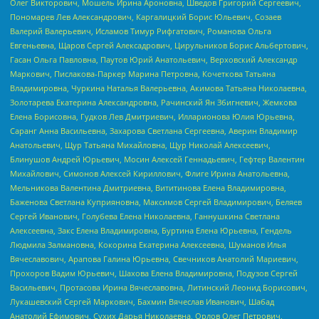
Олег Викторович, Мошель Ирина Ароновна, Шведов Григорий Сергеевич,
Пономарев Лев Александрович, Каргалицкий Борис Юльевич, Созаев
Валерий Валерьевич, Исламов Тимур Рифгатович, Романова Ольга
Евгеньевна, Щаров Сергей Алексадрович, Цирульников Борис Альбертович,
Гасан Ольга Павловна, Паутов Юрий Анатольевич, Верховский Александр
Маркович, Пислакова-Паркер Марина Петровна, Кочеткова Татьяна
Владимировна, Чуркина Наталья Валерьевна, Акимова Татьяна Николаевна,
Золотарева Екатерина Александровна, Рачинский Ян Збигневич, Жемкова
Елена Борисовна, Гудков Лев Дмитриевич, Илларионова Юлия Юрьевна,
Саранг Анна Васильевна, Захарова Светлана Сергеевна, Аверин Владимир
Анатольевич, Щур Татьяна Михайловна, Щур Николай Алексеевич,
Блинушов Андрей Юрьевич, Мосин Алексей Геннадьевич, Гефтер Валентин
Михайлович, Симонов Алексей Кириллович, Флиге Ирина Анатольевна,
Мельникова Валентина Дмитриевна, Вититинова Елена Владимировна,
Баженова Светлана Куприяновна, Максимов Сергей Владимирович, Беляев
Сергей Иванович, Голубева Елена Николаевна, Ганнушкина Светлана
Алексеевна, Закс Елена Владимировна, Буртина Елена Юрьевна, Гендель
Людмила Залмановна, Кокорина Екатерина Алексеевна, Шуманов Илья
Вячеславович, Арапова Галина Юрьевна, Свечников Анатолий Мариевич,
Прохоров Вадим Юрьевич, Шахова Елена Владимировна, Подузов Сергей
Васильевич, Протасова Ирина Вячеславовна, Литинский Леонид Борисович,
Лукашевский Сергей Маркович, Бахмин Вячеслав Иванович, Шабад
Анатолий Ефимович, Сухих Дарья Николаевна, Орлов Олег Петрович,