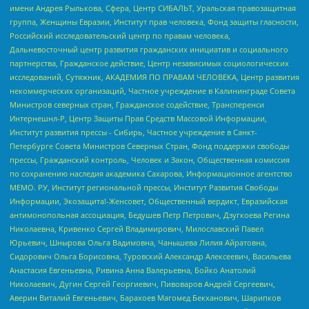
имени Андрея Рылькова, Сфера, Центр СИБАЛЬТ, Уральская правозащитная
группа, Женщины Евразии, Институт прав человека, Фонд защиты гласности,
Российский исследовательский центр по правам человека,
Дальневосточный центр развития гражданских инициатив и социального
партнерства, Гражданское действие, Центр независимых социологических
исследований, Сутяжник, АКАДЕМИЯ ПО ПРАВАМ ЧЕЛОВЕКА, Центр развития
некоммерческих организаций, Частное учреждение в Калининграде Совета
Министров северных стран, Гражданское содействие, Трансперенси
Интернешнл-Р, Центр Защиты Прав Средств Массовой Информации,
Институт развития прессы - Сибирь, Частное учреждение в Санкт-
Петербурге Совета Министров Северных Стран, Фонд поддержки свободы
прессы, Гражданский контроль, Человек и Закон, Общественная комиссия
по сохранению наследия академика Сахарова, Информационное агентство
МЕМО. РУ, Институт региональной прессы, Институт Развития Свободы
Информации, Экозащита!-Женсовет, Общественный вердикт, Евразийская
антимонопольная ассоциация, Бедушев Петр Петрович, Дзугкоева Регина
Николаевна, Кривенко Сергей Владимирович, Милославский Павел
Юрьевич, Шнырова Ольга Вадимовна, Чанышева Лилия Айратовна,
Сидорович Ольга Борисовна, Туровский Александр Алексеевич, Васильева
Анастасия Евгеньевна, Ривина Анна Валерьевна, Бойко Анатолий
Николаевич, Дугин Сергей Георгиевич, Пивоваров Андрей Сергеевич,
Аверин Виталий Евгеньевич, Барахоев Магомед Бекханович, Шарипков