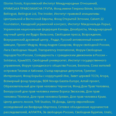
IStories fonds, Королевский Институт Международных Отношений,
КРИМСЬКА ПРАВОЗАХИСНА ГРУПА, Фонд имени Генриха Бёлля, Stichting
Bellingcat, Bellingcat Ltd, The Insider, Институт правовой инициативы
Центральной и Восточной Европы, Фонд Открытой Эстонии, Calvert 22
Foundation, Канадский украинский конгресс, Институт Макдональда-Лорье,
Украинская национальная федерация Канады, Декабристы, Международный
научный центр им Вудро Вильсона, Свободная пресса, Возрождение,
Всеукраинский духовный центр , Риддл, Русский антивоенный комитет в
Швеции, Проект Медуза, Фонд Андрея Сахарова, Форум свободной России,
Лига Свободных Наций, Transparеncy International, Форум Свободных
Народов ПостРоссии, Солидарность с гражданским движением в России –
Solidarus, КрымSOS, Свободный университет, Институт государственного
управления, Форум гражданского общества Россия, Беллона, Союз жителей
островов Тисима и Хабомаи, Съезд народных депутатов, Гринпис
Интернешнл, Фонд борьбы с коррупцией Инк, Завет церквей TCCN, Агора,
Всемирный фонд природы, BDR Novaja Gazeta-Europe, Алтай проект,
Образовательный дом прав человека Чернигов, Фонд Дом Прав Человека,
Белорусский дом прав человека имени Бориса Звозскова, Дом прав
человека Тбилиси, Дом прав человека Ереван, Дом прав человека Крым,
Центр дикого лосося, TVR Studios, ТВ Дождь, Центр европейских
исследований им Вилфрида Мартенса, Сетевое объединение журналистов
расследователей, АЛЛАТРА, За свободную Россию, Свободная Бурятия, Uralic,