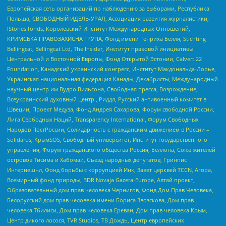
Европейская сеть организаций по наблюдению за выборами, Республика
Польша, СВОБОДНЫЙ ИДЕЛЬ-УРАЛ, Ассоциация развития журналистики,
IStories fonds, Королевский Институт Международных Отношений,
КРИМСЬКА ПРАВОЗАХИСНА ГРУПА, Фонд имени Генриха Бёлля, Stichting
Bellingcat, Bellingcat Ltd, The Insider, Институт правовой инициативы
Центральной и Восточной Европы, Фонд Открытой Эстонии, Calvert 22
Foundation, Канадский украинский конгресс, Институт Макдональда-Лорье,
Украинская национальная федерация Канады, Декабристы, Международный
научный центр им Вудро Вильсона, Свободная пресса, Возрождение,
Всеукраинский духовный центр , Риддл, Русский антивоенный комитет в
Швеции, Проект Медуза, Фонд Андрея Сахарова, Форум свободной России,
Лига Свободных Наций, Transparеncy International, Форум Свободных
Народов ПостРоссии, Солидарность с гражданским движением в России –
Solidarus, КрымSOS, Свободный университет, Институт государственного
управления, Форум гражданского общества Россия, Беллона, Союз жителей
островов Тисима и Хабомаи, Съезд народных депутатов, Гринпис
Интернешнл, Фонд борьбы с коррупцией Инк, Завет церквей TCCN, Агора,
Всемирный фонд природы, BDR Novaja Gazeta-Europe, Алтай проект,
Образовательный дом прав человека Чернигов, Фонд Дом Прав Человека,
Белорусский дом прав человека имени Бориса Звозскова, Дом прав
человека Тбилиси, Дом прав человека Ереван, Дом прав человека Крым,
Центр дикого лосося, TVR Studios, ТВ Дождь, Центр европейских