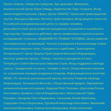
Проект Апрель, Самарская губерния, Эра здоровья, Мемориал,
Аналитический Центр Юрия Левады, Издательство Парк Гагарина, Фонд
имени Андрея Рылькова, Сфера, Центр СИБАЛЬТ, Уральская правозащитная
группа, Женщины Евразии, Институт прав человека, Фонд защиты гласности,
Российский исследовательский центр по правам человека,
Дальневосточный центр развития гражданских инициатив и социального
партнерства, Гражданское действие, Центр независимых социологических
исследований, Сутяжник, АКАДЕМИЯ ПО ПРАВАМ ЧЕЛОВЕКА, Центр развития
некоммерческих организаций, Частное учреждение в Калининграде Совета
Министров северных стран, Гражданское содействие, Трансперенси
Интернешнл-Р, Центр Защиты Прав Средств Массовой Информации,
Институт развития прессы - Сибирь, Частное учреждение в Санкт-
Петербурге Совета Министров Северных Стран, Фонд поддержки свободы
прессы, Гражданский контроль, Человек и Закон, Общественная комиссия
по сохранению наследия академика Сахарова, Информационное агентство
МЕМО. РУ, Институт региональной прессы, Институт Развития Свободы
Информации, Экозащита!-Женсовет, Общественный вердикт, Евразийская
антимонопольная ассоциация, Бедушев Петр Петрович, Дзугкоева Регина
Николаевна, Кривенко Сергей Владимирович, Милославский Павел
Юрьевич, Шнырова Ольга Вадимовна, Чанышева Лилия Айратовна,
Сидорович Ольга Борисовна, Туровский Александр Алексеевич, Васильева
Анастасия Евгеньевна, Ривина Анна Валерьевна, Бойко Анатолий