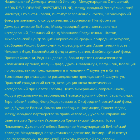
Национальный Демократический Институт Международных Отношений,
MEDIA DEVELOPMENT INVESTMENT FUND, Международный Республиканский
Институт, Открытая Россия, Институт современной России, Черноморский
фонд регионального сотрудничества, Европейская Платформа за
Демократические Выборы, Международный центр электоральных
исследований, Германский фонд Маршалла Соединенных Штатов,
Тихоокеанский центр защиты окружающей среды и природных ресурсов,
Свободная Россия, Всемирный конгресс украинцев, Атлантический совет,
Человек в беде, Европейский фонд за демократию, Джеймстаунский фонд,
Прожект Хармони, Родники дракона, Врачи против насильственного
извлечения органов, Фалунь Дафа, Друзья Фалуньгун, Фалуньгун, Коалиция
по расследованию преследования в отношении Фалуньгун в Китае,
Всемирная организация по расследованию преследований Фалуньгун,
Пражский гражданский центр, Ассоциация школ политических
исследований при Совете Европы, Центр либеральной современности,
Форум русскоязычных европейцев, Немецко-русский обмен, Бард колледж,
Европейский выбор, Фонд Ходорковского, Оксфордский российский фонд,
Фонд Будущее России, Компания свободы информации, Проект Медиа,
Международное партнерство за права человека, Духовное Управление
Евангельских Христиан Украинской Христианской Церкви, Новое
Поколение, Духовное Учебное Заведение Международный Библейский
Колледж, Международное христианское движение, Всемирный Институт
Саентологических Предприятий, Церковь Духовной Технологии,