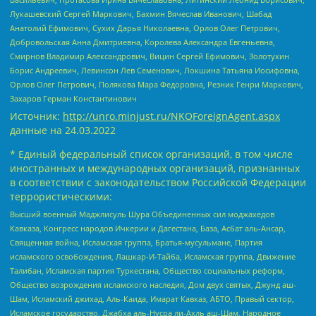
Лукашевский Сергей Маркович, Бахмин Вячеслав Иванович, Шабад
Анатолий Ефимович, Сухих Дарья Николаевна, Орлов Олег Петрович,
Добровольская Анна Дмитриевна, Королева Александра Евгеньевна,
Смирнов Владимир Александрович, Вицин Сергей Ефимович, Золотухин
Борис Андреевич, Левинсон Лев Семенович, Локшина Татьяна Иосифовна,
Орлов Олег Петрович, Полякова Мара Федоровна, Резник Генри Маркович,
Захаров Герман Константинович
Источник:
http://unro.minjust.ru/NKOForeignAgent.aspx
данные на
24.03.2022
* Единый федеральный список организаций, в том числе
иностранных и международных организаций, признанных
в соответствии с законодательством Российской Федерации
террористическими:
Высший военный Маджлисуль Шура Объединенных сил моджахедов
Кавказа, Конгресс народов Ичкерии и Дагестана, База, Асбат аль-Ансар,
Священная война, Исламская группа, Братья-мусульмане, Партия
исламского освобождения, Лашкар-И-Тайба, Исламская группа, Движение
Талибан, Исламская партия Туркестана, Общество социальных реформ,
Общество возрождения исламского наследия, Дом двух святых, Джунд аш-
Шам, Исламский джихад, Аль-Каида, Имарат Кавказ, АБТО, Правый сектор,
Исламское государство, Джабха аль-Нусра ли-Ахль аш-Шам, Народное