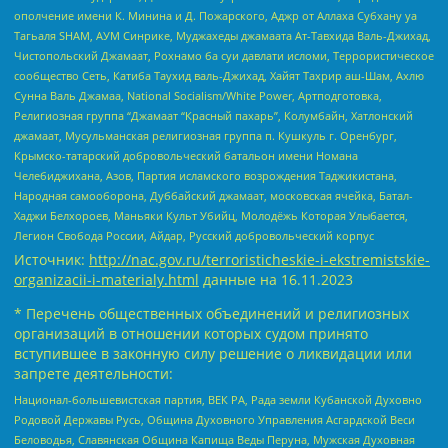
ополчение имени К. Минина и Д. Пожарского, Аджр от Аллаха Субхану уа
Тагьаля SHAM, АУМ Синрике, Муджахеды джамаата Ат-Тавхида Валь-Джихад,
Чистопольский Джамаат, Рохнамо ба суи давлати исломи, Террористическое
сообщество Сеть, Катиба Таухид валь-Джихад, Хайят Тахрир аш-Шам, Ахлю
Сунна Валь Джамаа, National Socialism/White Power, Артподготовка,
Религиозная группа “Джамаат “Красный пахарь”, Колумбайн, Хатлонский
джамаат, Мусульманская религиозная группа п. Кушкуль г. Оренбург,
Крымско-татарский добровольческий батальон имени Номана
Челебиджихана, Азов, Партия исламского возрождения Таджикистана,
Народная самооборона, Дуббайский джамаат, московская ячейка, Батал-
Хаджи Белхороев, Маньяки Культ Убийц, Молодёжь Которая Улыбается,
Легион Свобода России, Айдар, Русский добровольческий корпус
Источник:
http://nac.gov.ru/terroristicheskie-i-ekstremistskie-
organizacii-i-materialy.html
данные на
16.11.2023
* Перечень общественных объединений и религиозных
организаций в отношении которых судом принято
вступившее в законную силу решение о ликвидации или
запрете деятельности:
Национал-большевистская партия, ВЕК РА, Рада земли Кубанской Духовно
Родовой Державы Русь, Община Духовного Управления Асгардской Веси
Беловодья, Славянская Община Капища Веды Перуна, Мужская Духовная