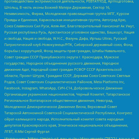
противодействии экстремистской деятельности, РЕВТАТПОД, Артподготовка,
Штольц, В честь иконы Божией Матери Державная, Сектор 16,
Независимость, Фирма, Молодежная правозащитная группа МПГ, Курсом
Правды и Единения, Каракольская инициативная группа, Автоград Крю,
Союз Славянских Сил Руси, Алля-Аят, Благотворительный пансионат Ак Умут,
Русская республика Русь, Арестантское уголовное единство, Башкорт, Нация
и свобода, Нация и свобода, W.H.С., Фалунь Дафа, Иртыш Ultras, Русский
Патриотический клуб-Новокузнецк/РПК, Сибирский державный союз, Фонд
борьбы с коррупцией, Фонд защиты прав граждан, Штабы Навального,
Совет граждан СССР Прикубанского округа г. Краснодара, Мужское
государство, Народное объединение русского движения, Народное
движение Адат, Народный совет граждан РСФСР СССР Архангельской
области, Проект Штурм, Граждане СССР, Держава Союз Советских Светлых
Родов, Совет Советских Социалистических Районов, Meta Platforms Inc,
Facebook, Instagram, WhatsApp, СИЧ-С14, Добровольческое Движение
Организации украинских националистов, Черный Комитет, Татарстанское
Региональное Всетатарское общественное движение, Невоград,
Молодежное Демократическое Движение Весна, Верховный Совет
Татарской Автономной Советской Социалистической Республики, Конгресс
ойрат-калмыцкого народа, Исполнительный комитет совета народных
депутатов Красноярского края, Этническое национальное объединение,
ЛГБТ, Я.МЫ Сергей Фургал
Источник:
https://minjust.gov.ru/ru/documents/7822/
данные