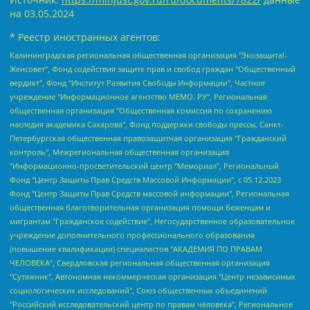
на
03.05.2024
* Реестр иностранных агентов:
Калининградская региональная общественная организация "Экозащита!-Женсовет", Фонд содействия защите прав и свобод граждан "Общественный вердикт", Фонд "Институт Развития Свободы Информации", Частное учреждение "Информационное агентство МЕМО. РУ", Региональная общественная организация "Общественная комиссия по сохранению наследия академика Сахарова", Фонд поддержки свободы прессы, Санкт-Петербургская общественная правозащитная организация "Гражданский контроль", Межрегиональная общественная организация "Информационно-просветительский центр "Мемориал", Региональный Фонд "Центр Защиты Прав Средств Массовой Информации", с 05.12.2023 Фонд "Центр Защиты Прав Средств массовой информации", Региональная общественная благотворительная организация помощи беженцам и мигрантам "Гражданское содействие", Негосударственное образовательное учреждение дополнительного профессионального образования (повышение квалификации) специалистов "АКАДЕМИЯ ПО ПРАВАМ ЧЕЛОВЕКА", Свердловская региональная общественная организация "Сутяжник", Автономная некоммерческая организация "Центр независимых социологических исследований", Союз общественных объединений "Российский исследовательский центр по правам человека", Региональное общественное учреждение научно-информационный центр "МЕМОРИАЛ", Некоммерческая организация "Фонд защиты гласности", Автономная некоммерческая организация "Институт прав человека", Городская общественная организация "Екатеринбургское общество "МЕМОРИАЛ", Городская общественная организация "Рязанское историко-просветительское и правозащитное общество "Мемориал" (Рязанский Мемориал), Челябинский региональный орган общественной самодеятельности – женское общественное объединение "Женщины Евразии", Челябинский региональный орган общественной самодеятельности "Уральская правозащитная группа", Фонд содействия защите здоровья и социальной справедливости имени Андрея Рылькова, Автономная Некоммерческая Организация "Аналитический Центр Юрия Левады", Автономная некоммерческая организация социальной поддержки населения "Проект Апрель", Региональная общественная организация помощи женщинам и детям, находящимся в кризисной ситуации "Информационно-методический центр "Анна", Фонд содействия развитию массовых коммуникаций и правовому просвещению "Так-так-Так", Фонд содействия устойчивому развитию "Серебряная тайга", Свердловский региональный общественный фонд социальных проектов "Новое время", "Idel.Реалии", Кавказ.Реалии, Крым.Реалии, Телеканал Настоящее Время, Татаро-башкирская служба Радио Свобода (Azatliq Radiosi), Радио Свободная Европа/Радио Свобода (PCE/PC), "Сибирь.Реалии", "Фактограф", Благотворительный фонд помощи осужденным и их семьям, Автономная некоммерческая организация "Институт глобализации и социальных движений", Фонд "В защиту прав заключенных", Частное учреждение "Центр поддержки и содействия развитию средств массовой информации", Пензенский региональный общественный благотворительный фонд "Гражданский союз", "Север.Реалии", Некоммерческая организация Фонд "Правовая инициатива", Общество с ограниченной ответственностью "Радио Свободная Европа/Радио Свобода", Чешское информационное агентство "MEDIUM-ORIENT", Красноярская региональная общественная организация "Мы против СПИДа", Камалягин Денис Николаевич, Маркелов Сергей Евгеньевич, Пономарев Лев Александрович, Савицкая Людмила Алексеевна, Автономная некоммерческая организация "Центр по работе с проблемой насилия "НАСИЛИЮ.НЕТ", Межрегиональный профессиональный союз работников здравоохранения "Альянс врачей", Юридическое лицо, зарегистрированное в Латвийской Республике, SIA "Medusa Project" (регистрационный номер 40103797863, дата регистрации 10.06.2014), Некоммерческая организация "Фонд по борьбе с коррупцией", Автономная некоммерческая организация "Институт права и публичной политики", Баданин Роман Сергеевич, Гликин Максим Александрович, Железнова Мария Михайловна, Лукьянова Юлия Сергеевна, Маетная Елизавета Витальевна, Маняхин Петр Борисович, Чуракова Ольга Владимировна, Ярош Юлия Петровна, Юридическое лицо "The Insider SIA", зарегистрированное в Риге, Латвийская Республика (дата регистрации 26.06.2015), являющееся администратором доменного имени интернет-издания "The Insider SIA", https://theins.ru, Постернак Алексей Евгеньевич, Рубин Михаил Аркадьевич, Анин Роман Александрович, Юридическое лицо Istories fonds, зарегистрированное в Латвийской Республике (регистрационный номер 50008295751, дата регистрации 24.02.2020), Великовский Дмитрий Александрович, Долинина Ирина Николаевна, Мароховская Алеся Алексеевна, Шлейнов Роман Юрьевич, Шмагун Олеся Валентиновна, Общество с ограниченной ответственностью "Альтаир 2021", Общество с ограниченной ответственностью "Вега 2021", Общество с ограниченной ответственностью "Главный редактор 2021", Общество с ограниченной ответственностью "Ромашки монолит", Важенков Артем Валерьевич, Ивановская областная общественная организация "Центр гендерных исследований", Гурман Юрий Альбертович, Медиапроект "ОВД-Инфо", Егоров Владимир Владимирович, Жилинский Владимир Александрович, Общество с ограниченной ответственностью "ЗП", Иванова София Юрьевна, Карезина Инна Павловна, Кильтау Екатерина Викторовна, Петров Алексей Викторович, Пискунов Сергей Евгеньевич, Смирнов Сергей Сергеевич, Тихонов Михаил Сергеевич, Общество с ограниченной ответственностью "ЖУРНАЛИСТ-ИНОСТРАННЫЙ АГЕНТ", Арапова Галина Юрьевна, Вольтская Татьяна Анатольевна, Американская компания "Mason G.E.S. Anonymous Foundation" (США), являющаяся владельцем интернет-издания https://mnews.world/, Компания "Stichting Bellingcat", зарегистрированная в Нидерландах (дата регистрации 11.07.2018), Захаров Андрей Вячеславович, Клепиковская Екатерина Дмитриевна, Общество с ограниченной ответственностью "МЕМО", Перл Роман Александрович, Симонов Евгений Алексеевич, Соловьева Елена Анатольевна, Сотников Даниил Владимирович, Сурначева Елизавета Дмитриевна, Автономная некоммерческая организация по защите прав человека и информированию населения "Якутия – Наше Мнение", Общество с ограниченной ответственностью "Москоу диджитал медиа", с 26.01.2023 Общество с ограниченной ответственностью "Чайка Белые сады", Ветошкина Валерия Валерьевна, Заговора Максим Александрович, Межрегиональное общественное движение "Российская ЛГБТ - сеть", Оленичев Максим Владимирович, Павлов Иван Юрьевич, Скворцова Елена Сергеевна, Общество с ограниченной ответственностью "Как бы инагент", Кочетков Игорь Викторович, Общество с ограниченной ответственностью "Честные выборы", Еланчик Олег Александрович, Общество с ограниченной ответственностью "Нобелевский призыв", Гималова Регина Эмилевна, Григорьев Андрей Валерьевич, Григорьева Алина Александровна, Ассоциация по содействию защите прав призывников, альтернативнослужащих и военнослужащих "Правозащитная группа "Гражданин.Армия.Право", Хисамова Регина Фаритовна, Автономная некоммерческая организация по реализации социально-правовых программ "Лилит", Дальневосточное общественное движение "Маяк", Санкт-Петербургская ЛГБТ-инициативная группа "Выход", Инициативная группа ЛГБТ+ "Реверс", Алексеев Андрей Викторович, Бекбулатова Таисия Львовна, Беляев Иван Михайлович, Владыкина Елена Сергеевна, Гельман Марат Александрович, Никульшина Вероника Юрьевна, Толоконникова Надежда Андреевна, Шендерович Виктор Анатольевич, Общество с ограниченной ответственностью "Данное сообщение", Общество с ограниченной ответственностью Издательский дом "Новая глава", Айнбиндер Александра Александровна, Московский комьюнити-центр для ЛГБТ+инициатив, Благотворительный фонд развития филантропии, Deutsche Welle (Германия, Kurt-Schumacher-Strasse 3, 53113 Bonn), Борзунова Мария Михайловна, Воробьев Виктор Викторович, Голубева Анна Львовна, Константинова Алла Михайловна, Малкова Ирина Владимировна, Мурадов Мурад Абдулгалимович, Осетинская Елизавета Николаевна, Понасенков Евгений Николаевич, Ганапольский Матвей Юрьевич, Киселев Евгений Алексеевич, Борухович Ирина Григорьевна, Дремин Иван Тимофеевич, Дубровский Дмитрий Викторович, Красноярская региональная общественная организация поддержки и развития альтернативных образовательных технологий и межкультурных коммуникаций "ИНТЕРРА", Маяковская Екатерина Алексеевна, Фейгин Марк Захарович, Филимонов Андрей Викторович, Дзугкоева Регина Николаевна, Доброхотов Роман Александрович, Дудь Юрий Александрович, Елкин Сергей Владимирович, Кругликов Кирилл Игоревич, Сабунаева Мария Леонидовна, Семенов Алексей Владимирович, Шаинян Карен Багратович, Шульман Екатерина Михайловна, Асафьев Артур Валерьевич, Вахштайн Виктор Семенович, Венедиктов Алексей Алексеевич, Лушникова Екатерина Евгеньевна, Волков Леонид Михайлович, Невзоров Александр Глебович, Пархоменко Сергей Борисович, Сироткин Ярослав Николаевич, Кара-Мурза Владимир Владимирович, Баранова Наталья Владимировна, Гозман Леонид Яковлевич, Кагарлицкий Борис Юльевич, Климарев Михаил Валерьевич, Милов Владимир Станиславович, Автономная некоммерческая организация Краснодарский центр современного искусства "Типография", Моргенштерн Алишер Тагирович, Соболь Любовь Эдуардовна, Общество с ограниченной ответственностью "ЛИЗА НОРМ", Каспаров Гарри Кимович, Ходорковский Михаил Борисович, Общество с ограниченной ответственностью "Апрельские тезисы", Данилович Ирина Брониславовна, Кашин Олег Владимирович, Петров Николай Владимирович, Пивоваров Алексей Владимирович, Соколов Михаил Владимирович, Цветкова Юлия Владимировна, Чичваркин Евгений Александрович, Комитет против пыток/Команда против пыток, Общество с ограниченной ответственностью "Первый научный", Общество с ограниченной ответственностью "Вертолет и ко", Белоцерковская Вероника Борисовна, Кац Максим Евгеньевич, Лазарева Татьяна Юрьевна, Шаведдинов Руслан Табризович, Яшин Илья Валерьевич, Общество с ограниченной ответственностью "Иноагент ААВ", Алешковский Дмитрий Петрович, Альбац Евгения Марковна, Быков Дмитрий Львович, Галямина Юлия Евгеньевна, Лойко Сергей Леонидович, Мартынов Кирилл Константинович, Медведев Сергей Александрович, Крашенинников Федор Геннадиевич, Гордеева Катерина Вл