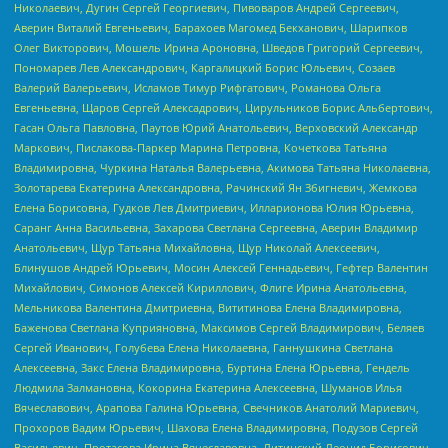
Николаевич, Дугин Сергей Георгиевич, Пивоваров Андрей Сергеевич,
Аверин Виталий Евгеньевич, Барахоев Магомед Бекханович, Шарипков
Олег Викторович, Мошель Ирина Ароновна, Шведов Григорий Сергеевич,
Пономарев Лев Александрович, Каргалицкий Борис Юльевич, Созаев
Валерий Валерьевич, Исламов Тимур Рифгатович, Романова Ольга
Евгеньевна, Щаров Сергей Алексадрович, Цирульников Борис Альбертович,
Гасан Ольга Павловна, Паутов Юрий Анатольевич, Верховский Александр
Маркович, Пислакова-Паркер Марина Петровна, Кочеткова Татьяна
Владимировна, Чуркина Наталья Валерьевна, Акимова Татьяна Николаевна,
Золотарева Екатерина Александровна, Рачинский Ян Збигневич, Жемкова
Елена Борисовна, Гудков Лев Дмитриевич, Илларионова Юлия Юрьевна,
Саранг Анна Васильевна, Захарова Светлана Сергеевна, Аверин Владимир
Анатольевич, Щур Татьяна Михайловна, Щур Николай Алексеевич,
Блинушов Андрей Юрьевич, Мосин Алексей Геннадьевич, Гефтер Валентин
Михайлович, Симонов Алексей Кириллович, Флиге Ирина Анатольевна,
Мельникова Валентина Дмитриевна, Вититинова Елена Владимировна,
Баженова Светлана Куприяновна, Максимов Сергей Владимирович, Беляев
Сергей Иванович, Голубева Елена Николаевна, Ганнушкина Светлана
Алексеевна, Закс Елена Владимировна, Буртина Елена Юрьевна, Гендель
Людмила Залмановна, Кокорина Екатерина Алексеевна, Шуманов Илья
Вячеславович, Арапова Галина Юрьевна, Свечников Анатолий Мариевич,
Прохоров Вадим Юрьевич, Шахова Елена Владимировна, Подузов Сергей
Васильевич, Протасова Ирина Вячеславовна, Литинский Леонид Борисович,