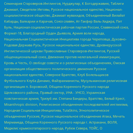
Семинария Староверов-Инглингов, Нурджулар, К Богодержавию, Таблиги
Джамаат, Свидетели Иеговы, Русское национальное единство, Национал-
социалистическое общество, Джамаат мувахидов, Объединенный Вилайат
Кабарды, Балкарии и Карачая, Союз славян, Ат-Такфир Валь-Хиджра, Пит
Буль, Национал-социалистическая рабочая партия России, Славянский союз,
Формат-18, Благородный Орден Дьявола, Армия воли народа,
Национальная Социалистическая Инициатива города Череповца, Духовно-
Родовая Держава Русь, Русское национальное единство, Древнерусской
Инглистической церкви Православных Староверов-Инглингов, Русский
общенациональный союз, Движение против нелегальной иммиграции,
Кровь и Честь, О свободе совести и о религиозных объединениях, Омская
организация общественного политического движения Русское
национальное единство, Северное Братство, Клуб Болельщиков
Футбольного Клуба Динамо, Файзрахманисты, Мусульманская религиозная
организация п. Боровский, Община Коренного Русского народа
Щелковского района, Правый сектор, УНА - УНСО, Украинская
повстанческая армия, Тризуб им. Степана Бандеры, Братство, Белый Крест,
Misanthropic division, Религиозное объединение последователей инглиизма,
Народная Социальная Инициатива, TulaSkins, Этнополитическое
объединение Русские, Русское национальное объединение Атака, Мечеть
Мирмамеда, Община Коренного Русского народа г. Астрахани, ВОЛЯ,
Меджлис крымскотатарского народа, Рубеж Севера, ТОЙС, О