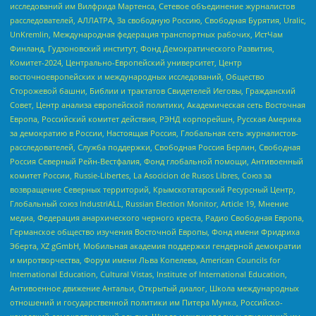
исследований им Вилфрида Мартенса, Сетевое объединение журналистов
расследователей, АЛЛАТРА, За свободную Россию, Свободная Бурятия, Uralic,
UnKremlin, Международная федерация транспортных рабочих, ИстЧам
Финланд, Гудзоновский институт, Фонд Демократического Развития,
Комитет-2024, Центрально-Европейский университет, Центр
восточноевропейских и международных исследований, Общество
Сторожевой башни, Библии и трактатов Свидетелей Иеговы, Гражданский
Совет, Центр анализа европейской политики, Академическая сеть Восточная
Европа, Российский комитет действия, РЭНД корпорейшн, Русская Америка
за демократию в России, Настоящая Россия, Глобальная сеть журналистов-
расследователей, Служба поддержки, Свободная Россия Берлин, Свободная
Россия Северный Рейн-Вестфалия, Фонд глобальной помощи, Антивоенный
комитет России, Russie-Libertes, La Asocicion de Rusos Libres, Союз за
возвращение Северных территорий, Крымскотатарский Ресурсный Центр,
Глобальный союз IndustriALL, Russian Election Monitor, Article 19, Мнение
медиа, Федерация анархического черного креста, Радио Свободная Европа,
Германское общество изучения Восточной Европы, Фонд имени Фридриха
Эберта, XZ gGmbH, Мобильная академия поддержки гендерной демократии
и миротворчества, Форум имени Льва Копелева, American Councils for
International Education, Cultural Vistas, Institute of International Education,
Антивоенное движение Антальи, Открытый диалог, Школа международных
отношений и государственной политики им Питера Мунка, Российско-