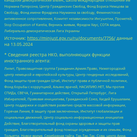
канадский демократический альянс, Школа международных отношений им
Нормана Патерсона, Центр Гражданских Свобод, Фонд Бориса Немцова за
Свободу, Фонд имени Фридриха Науманна за свободу, Феминистское
антивоенное сопротивление, Комитет независимости Ингушетии, Прометей,
Stop Occupation of Karelia, Вернись живым, Фридом Хаус, СОТА медиа,
Либерально-демократическая Лига Украины
Источник:
https://minjust.gov.ru/ru/documents/7756/
данные
на
13.05.2024
* Сведения реестра НКО, выполняющих функции
иностранного агента:
Лилит, Правозащитная группа Гражданин.Армия.Право, Нижегородский
центр немецкой и европейской культуры, Центр гендерных исследований,
Фонд защиты прав граждан Штаб, Институт права и публичной политики,
Фонд борьбы с коррупцией, Альянс врачей, НАСИЛИЮ.НЕТ, Мы против
СПИДа, СВЕЧА, Гуманитарное действие, Открытый Петербург, Лига
Избирателей, Правовая инициатива, Гражданский Союз, Хасдей Ерушалаим,
Центр поддержки и содействия развитию средств массовой информации,
Горячая Линия, В защиту прав заключенных, Институт глобализации и
социальных движений, Центр социально-информационных инициатив
Действие, Благотворительный фонд охраны здоровья и защиты прав
граждан, Благотворительный фонд помощи осужденным и их семьям, Фонд
Тольятти, Новое время, Серебряная тайга, Так-Так-Так, Сова, центр Анна,