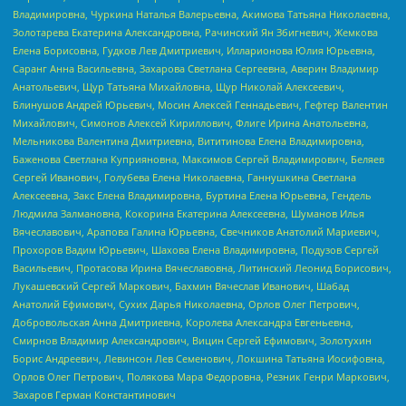
Владимировна, Чуркина Наталья Валерьевна, Акимова Татьяна Николаевна,
Золотарева Екатерина Александровна, Рачинский Ян Збигневич, Жемкова
Елена Борисовна, Гудков Лев Дмитриевич, Илларионова Юлия Юрьевна,
Саранг Анна Васильевна, Захарова Светлана Сергеевна, Аверин Владимир
Анатольевич, Щур Татьяна Михайловна, Щур Николай Алексеевич,
Блинушов Андрей Юрьевич, Мосин Алексей Геннадьевич, Гефтер Валентин
Михайлович, Симонов Алексей Кириллович, Флиге Ирина Анатольевна,
Мельникова Валентина Дмитриевна, Вититинова Елена Владимировна,
Баженова Светлана Куприяновна, Максимов Сергей Владимирович, Беляев
Сергей Иванович, Голубева Елена Николаевна, Ганнушкина Светлана
Алексеевна, Закс Елена Владимировна, Буртина Елена Юрьевна, Гендель
Людмила Залмановна, Кокорина Екатерина Алексеевна, Шуманов Илья
Вячеславович, Арапова Галина Юрьевна, Свечников Анатолий Мариевич,
Прохоров Вадим Юрьевич, Шахова Елена Владимировна, Подузов Сергей
Васильевич, Протасова Ирина Вячеславовна, Литинский Леонид Борисович,
Лукашевский Сергей Маркович, Бахмин Вячеслав Иванович, Шабад
Анатолий Ефимович, Сухих Дарья Николаевна, Орлов Олег Петрович,
Добровольская Анна Дмитриевна, Королева Александра Евгеньевна,
Смирнов Владимир Александрович, Вицин Сергей Ефимович, Золотухин
Борис Андреевич, Левинсон Лев Семенович, Локшина Татьяна Иосифовна,
Орлов Олег Петрович, Полякова Мара Федоровна, Резник Генри Маркович,
Захаров Герман Константинович