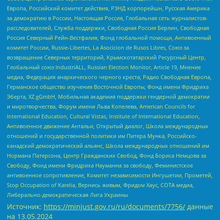
Европа, Российский комитет действия, РЭНД корпорейшн, Русская Америка
за демократию в России, Настоящая Россия, Глобальная сеть журналистов-
расследователей, Служба поддержки, Свободная Россия Берлин, Свободная
Россия Северный Рейн-Вестфалия, Фонд глобальной помощи, Антивоенный
комитет России, Russie-Libertes, La Asocicion de Rusos Libres, Союз за
возвращение Северных территорий, Крымскотатарский Ресурсный Центр,
Глобальный союз IndustriALL, Russian Election Monitor, Article 19, Мнение
медиа, Федерация анархического черного креста, Радио Свободная Европа,
Германское общество изучения Восточной Европы, Фонд имени Фридриха
Эберта, XZ gGmbH, Мобильная академия поддержки гендерной демократии
и миротворчества, Форум имени Льва Копелева, American Councils for
International Education, Cultural Vistas, Institute of International Education,
Антивоенное движение Антальи, Открытый диалог, Школа международных
отношений и государственной политики им Питера Мунка, Российско-
канадский демократический альянс, Школа международных отношений им
Нормана Патерсона, Центр Гражданских Свобод, Фонд Бориса Немцова за
Свободу, Фонд имени Фридриха Науманна за свободу, Феминистское
антивоенное сопротивление, Комитет независимости Ингушетии, Прометей,
Stop Occupation of Karelia, Вернись живым, Фридом Хаус, СОТА медиа,
Либерально-демократическая Лига Украины
Источник:
https://minjust.gov.ru/ru/documents/7756/
данные
на
13.05.2024