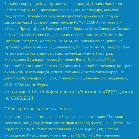
борьбы с коррупцией, Фонд защиты прав граждан, Штабы Навального,
Совет граждан СССР Прикубанского округа г. Краснодара, Мужское
государство, Народное объединение русского движения, Народное
движение Адат, Народный совет граждан РСФСР СССР Архангельской
области, Проект Штурм, Граждане СССР, Держава Союз Советских Светлых
Родов, Совет Советских Социалистических Районов, Meta Platforms Inc,
Facebook, Instagram, WhatsApp, СИЧ-С14, Добровольческое Движение
Организации украинских националистов, Черный Комитет, Татарстанское
Региональное Всетатарское общественное движение, Невоград,
Молодежное Демократическое Движение Весна, Верховный Совет
Татарской Автономной Советской Социалистической Республики, Конгресс
ойрат-калмыцкого народа, Исполнительный комитет совета народных
депутатов Красноярского края, Этническое национальное объединение,
ЛГБТ, Я.МЫ Сергей Фургал
Источник:
https://minjust.gov.ru/ru/documents/7822/
данные
на
03.05.2024
* Реестр иностранных агентов:
Калининградская региональная общественная организация "Экозащита!-Женсовет", Фонд содействия защите прав и свобод граждан "Общественный вердикт", Фонд "Институт Развития Свободы Информации", Частное учреждение "Информационное агентство МЕМО. РУ", Региональная общественная организация "Общественная комиссия по сохранению наследия академика Сахарова", Фонд поддержки свободы прессы, Санкт-Петербургская общественная правозащитная организация "Гражданский контроль", Межрегиональная общественная организация "Информационно-просветительский центр "Мемориал", Региональный Фонд "Центр Защиты Прав Средств Массовой Информации", с 05.12.2023 Фонд "Центр Защиты Прав Средств массовой информации", Региональная общественная благотворительная организация помощи беженцам и мигрантам "Гражданское содействие", Негосударственное образовательное учреждение дополнительного профессионального образования (повышение квалификации) специалистов "АКАДЕМИЯ ПО ПРАВАМ ЧЕЛОВЕКА", Свердловская региональная общественная организация "Сутяжник", Автономная некоммерческая организация "Центр независимых социологических исследований", Союз общественных объединений "Российский исследовательский центр по правам человека", Региональное общественное учреждение научно-информационный центр "МЕМОРИАЛ", Некоммерческая организация "Фонд защиты гласности", Автономная некоммерческая организация "Институт прав человека", Городская общественная организация "Екатеринбургское общество "МЕМОРИАЛ", Городская общественная организация "Рязанское историко-просветительское и правозащитное общество "Мемориал" (Рязанский Мемориал), Челябинский региональный орган общественной самодеятельности – женское общественное объединение "Женщины Евразии", Челябинский региональный орган общественной самодеятельности "Уральская правозащитная группа", Фонд содействия защите здоровья и социальной справедливости имени Андрея Рылькова, Автономная Некоммерческая Организация "Аналитический Центр Юрия Левады", Автономная некоммерческая организация социальной поддержки населения "Проект Апрель", Региональная общественная организация помощи женщинам и детям, находящимся в кризисной ситуации "Информационно-методический центр "Анна", Фонд содействия развитию массовых коммуникаций и правовому просвещению "Так-так-Так", Фонд содействия устойчивому развитию "Серебряная тайга", Свердловский региональный общественный фонд социальных проектов "Новое время", "Idel.Реалии", Кавказ.Реалии, Крым.Реалии, Телеканал Настоящее Время, Татаро-башкирская служба Радио Свобода (Azatliq Radiosi), Радио Свободная Европа/Радио Свобода (PCE/PC), "Сибирь.Реалии", "Фактограф", Благотворительный фонд помощи осужденным и их семьям, Автономная некоммерческая организация "Институт глобализации и социальных движений", Фонд "В защиту прав заключенных", Частное учреждение "Центр поддержки и содействия развитию средств массовой информации", Пензенский региональный общественный благотворительный фонд "Гражданский союз", "Север.Реалии", Некоммерческая организация Фонд "Правовая инициатива", Общество с ограниченной ответственностью "Радио Свободная Европа/Радио Свобода", Чешское информационное агентство "MEDIUM-ORIENT", Красноярская региональная общественная организация "Мы против СПИДа", Камалягин Денис Николаевич, Маркелов Сергей Евгеньевич, Пономарев Лев Александрович, Савицкая Людмила Алексеевна, Автономная некоммерческая организация "Центр по работе с проблемой насилия "НАСИЛИЮ.НЕТ", Межрегиональный профессиональный союз работников здравоохранения "Альянс врачей", Юридическое лицо, зарегистрированное в Латвийской Республике, SIA "Medusa Project" (регистрационный номер 40103797863, дата регистрации 10.06.2014), Некоммерческая организация "Фонд по борьбе с коррупцией", Автономная некоммерческая организация "Институт права и публичной политики", Баданин Роман Сергеевич, Гликин Максим Александрович, Железнова Мария Михайловна, Лукьянова Юлия Сергеевна, Маетная Елизавета Витальевна, Маняхин Петр Борисович, Чуракова Ольга Владимировна, Ярош Юлия Петровна, Юридическое лицо "The Insider SIA", зарегистрированное в Риге, Латвийская Республика (дата регистрации 26.06.2015), являющееся администратором доменного имени интернет-издания "The Insider SIA", https://theins.ru, Постернак Алексей Евгеньевич, Рубин Михаил Аркадьевич, Анин Роман Александрович, Юридическое лицо Istories fonds, зарегистрированное в Латвийской Республике (регистрационный номер 50008295751, дата регистрации 24.02.2020), Великовский Дмитрий Александрович, Долинина Ирина Николаевна, Мароховская Алеся Алексеевна, Шлейнов Роман Юрьевич, Шмагун Олеся Валентиновна, Общество с ограниченной ответственностью "Альтаир 2021", Общество с ограниченной ответственностью "Вега 2021", Общество с ограниченной ответственностью "Главный редактор 2021", Общество с ограниченной ответственностью "Ромашки монолит", Важенков Артем Валерьевич, Ивановская областная общественная организация "Центр гендерных исследований", Гурман Юрий Альбертович, Медиапроект "ОВД-Инфо", Егоров Владимир Владимирович, Жилинский Владимир Александрович, Общество с ограниченной ответственностью "ЗП", Иванова София Юрьевна, Карезина Инна Павловна, Кильтау Екатерина Викторовна, Петров Алексей Викторович, Пискунов Сергей Евгеньевич, Смирнов Сергей Сергеевич, Тихонов Михаил Сергеевич, Общество с ограниченной ответственностью "ЖУРНАЛИСТ-ИНОСТРАННЫЙ АГЕНТ", Арапова Галина Юрьевна, Вольтская Татьяна Анатольевна, Американская компания "Mason G.E.S. Anonymous Foundation" (США), являющаяся владельцем интернет-издания https://mnews.world/, Компания "Stichting Bellingcat", зарегистрированная в Нидерландах (дата регистрации 11.07.2018), Захаров Андрей Вячеславович, Клепиковская Екатерина Дмитриевна, Общество с ограниченной ответственностью "МЕМО", Перл Роман Александрович, Симонов Евгений Алексеевич, Соловьева Елена Анатольевна, Сотников Даниил Владимирович, Сурначева Елизавета Дмитриевна, Автономная некоммерческая организация по защите прав человека и информированию населения "Якутия – Наше Мнение", Общество с ограниченной ответственностью "Москоу диджитал медиа", с 26.01.2023 Общество с ограниченной ответственностью "Чайка Белые сады", Ветошкина Валерия Валерьевна, Заговора Максим Александрович, Межрегиональное общественное движение "Российская ЛГБТ - сеть", Оленичев Максим Владимирович, Павлов Иван Юрьевич, Скворцова Елена Сергеевна, Общество с ограниченной ответственностью "Как бы инагент", Кочетков Игорь Викторович, Общество с ограниченной ответственностью "Честные выборы", Еланчик Олег Александрович, Общество с ограниченной ответственностью "Нобелевский призыв", Гималова Регина Эмилевна, Григорьев Андрей Валерьевич, Григорьева Алина Александровна, Ассоциация по содействию защите прав призывников, альтернативнослужащих и военнослужащих "Правозащитная группа "Гражданин.Армия.Право", Хисамова Регина Фаритовна, Автономная некоммерческая организация по реализации социально-правовых программ "Лилит", Дальневосточное общественное движение "Маяк", Санкт-Петербургская ЛГБТ-инициативная группа "Выход", Инициативная группа ЛГБТ+ "Реверс", Алексеев Андрей Викторович, Бекбулатова Таисия Львовна, Беляев Иван Михайлович, Владыкина Елена Сергеевна, Гельман Марат Александрович, Никульшина Вероника Юрьевна, Толоконникова Надежда Андреевна, Шендерович Виктор Анатольевич, Общество с ограниченной ответственностью "Данное сообщение", Общество с ограниченной ответственностью Издательский дом "Новая глава", Айнбиндер Александра Александровна, Московский комьюнити-центр для ЛГБТ+инициатив, Благотворительный фонд развития филантропии, Deutsche Welle (Германия, Kurt-Schumacher-Strasse 3, 53113 Bonn), Борзунова Мария Михайловна, Воробьев Виктор Викторович, Голубева Анна Львовна, Константинова Алла Михайловна, Малкова Ирина Владимировна, Мурадов Мурад Абдулгалимович, Осетинская Елизавета Николаевна, Понасенков Евгений Николаевич, Ганапольский Матвей Юрьевич, Киселев Евгений Алексеевич, Борухович Ирина Григорьевна, Дремин Иван Тимофеевич, Дубровский Дмитрий Викторович, Красноярская региональная общественная организация поддержки и развития альтернативных образовательных технологий и межкультурных коммуникаций "ИНТЕРРА", Маяковская Екатерина Алексеевна, Фейгин Марк Захарович, Филимонов Андрей Викторович, Дзугкоева Регина Николаевна, Доброхотов Роман Александрович, Дудь Юрий Александрович, Елкин Сергей Владимирович, Кругликов Кирилл Игоревич, Сабунаева Мария Леонидовна, Семенов Алексей Владимирович, Шаинян Карен Багратович, Шульман Екатерина Михайловна, Асафьев Артур Валерьевич, Вахштайн Виктор Семенович, Венедиктов Алексей Алексеевич, Лушникова Екатерина Евгеньевна, Волков Леонид Михайлович, Невзоров Александр Глебович, Пархоменко Сергей Борисович, Сироткин Ярослав Николаевич, Кара-Мурза Владимир Владимирович, Баранова Наталья Владимировна, Гозман Леонид Яковлевич, Кагарлицкий Борис Юльевич, Климарев Михаил Валерьевич, Милов Владимир Станиславович, Автономная некоммерческая организация Краснодарский центр современного искусства "Типография", Моргенштерн Алишер Тагирович, Соболь Любовь Эдуардовна, Общество с ограниченной ответственностью "ЛИЗА НОРМ", Каспаров Гарри Кимович, Ходорковский Михаил Борисович, Общество с ограниченной ответственностью "Апрельские тезисы", Данилович Ирина Брониславовна, Кашин Олег Владимирович, Петров Николай Владимирович, Пивоваров Алексей Владимирович, Соколов Михаил Владимирович, Цветкова Юлия Владимировна, Чичваркин Евгений Александрович, Комитет против пыток/Команда против пыток, Общество с ограниченной ответственностью "Первый научный", Общество с ограниченной ответственностью "Вертолет и ко", Белоцерковская Вероника Борисовна, Кац Максим Евгеньевич, Лазарева Татьяна Юрьевна, Шаведдинов Руслан Табризович, Яшин Илья Валерьевич, Общество с ограниченной ответственностью "Иноагент ААВ", Алешковский Дмитрий Петрович, Альбац Евгения Марковна, Быков Дмитрий Львович, Галямина Юлия Евгеньевна, Лойко Сергей Леонидович, Мартынов Кирилл Константинович, Медведев Сергей Александрович, Крашенинников Федор Геннадиевич, Гордеева Катерина Вл