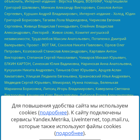
Для повышения удобства сайта мы используем
cookies (
подробнее
). К сайту подключены
сервисы Yandex.Metrika, LiveInternet, top.mail.ru,
Источник:
https://minjust.gov.ru/uploaded/files/reestr-
которые также используют файлы cookies
inostrannyih-agentov-22-03-2024.pdf
данные на
22.03.2024
(
подробнее
).