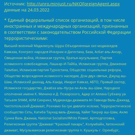
Источник:
http://unro.minjust.ru/NKOForeignAgent.aspx
данные на
24.03.2022
* Единый федеральный список организаций, в том числе
иностранных и международных организаций, признанных
в соответствии с законодательством Российской Федерации
террористическими:
Высший военный Маджлисуль Шура Объединенных сил моджахедов
Кавказа, Конгресс народов Ичкерии и Дагестана, База, Асбат аль-Ансар,
Священная война, Исламская группа, Братья-мусульмане, Партия
исламского освобождения, Лашкар-И-Тайба, Исламская группа, Движение
Талибан, Исламская партия Туркестана, Общество социальных реформ,
Общество возрождения исламского наследия, Дом двух святых, Джунд аш-
Шам, Исламский джихад, Аль-Каида, Имарат Кавказ, АБТО, Правый сектор,
Исламское государство, Джабха аль-Нусра ли-Ахль аш-Шам, Народное
ополчение имени К. Минина и Д. Пожарского, Аджр от Аллаха Субхану уа
Тагьаля SHAM, АУМ Синрике, Муджахеды джамаата Ат-Тавхида Валь-Джихад,
Чистопольский Джамаат, Рохнамо ба суи давлати исломи, Террористическое
сообщество Сеть, Катиба Таухид валь-Джихад, Хайят Тахрир аш-Шам, Ахлю
Сунна Валь Джамаа, National Socialism/White Power, Артподготовка,
Религиозная группа “Джамаат “Красный пахарь”, Колумбайн, Хатлонский
джамаат, Мусульманская религиозная группа п. Кушкуль г. Оренбург,