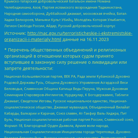
Крымско-татарский добровольческий батальон имени Номана
Челебиджихана, Азов, Партия исламского возрождения Таджикистана,
Народная самооборона, Дуббайский джамаат, московская ячейка, Батал-
Хаджи Белхороев, Маньяки Культ Убийц, Молодёжь Которая Улыбается,
Легион Свобода России, Айдар, Русский добровольческий корпус
Источник:
http://nac.gov.ru/terroristicheskie-i-ekstremistskie-
organizacii-i-materialy.html
данные на
16.11.2023
* Перечень общественных объединений и религиозных
организаций в отношении которых судом принято
вступившее в законную силу решение о ликвидации или
запрете деятельности:
Национал-большевистская партия, ВЕК РА, Рада земли Кубанской Духовно
Родовой Державы Русь, Община Духовного Управления Асгардской Веси
Беловодья, Славянская Община Капища Веды Перуна, Мужская Духовная
Семинария Староверов-Инглингов, Нурджулар, К Богодержавию, Таблиги
Джамаат, Свидетели Иеговы, Русское национальное единство, Национал-
социалистическое общество, Джамаат мувахидов, Объединенный Вилайат
Кабарды, Балкарии и Карачая, Союз славян, Ат-Такфир Валь-Хиджра, Пит
Буль, Национал-социалистическая рабочая партия России, Славянский союз,
Формат-18, Благородный Орден Дьявола, Армия воли народа,
Национальная Социалистическая Инициатива города Череповца, Духовно-
Родовая Держава Русь, Русское национальное единство, Древнерусской