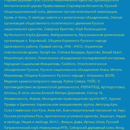
Инглистической церкви Православных Староверов-Инглингов, Русский
общенациональный союз, Движение против нелегальной иммиграции,
Кровь и Честь, О свободе совести и о религиозных объединениях, Омская
организация общественного политического движения Русское
национальное единство, Северное Братство, Клуб Болельщиков
Футбольного Клуба Динамо, Файзрахманисты, Мусульманская религиозная
организация п. Боровский, Община Коренного Русского народа
Щелковского района, Правый сектор, УНА - УНСО, Украинская
повстанческая армия, Тризуб им. Степана Бандеры, Братство, Белый Крест,
Misanthropic division, Религиозное объединение последователей инглиизма,
Народная Социальная Инициатива, TulaSkins, Этнополитическое
объединение Русские, Русское национальное объединение Атака, Мечеть
Мирмамеда, Община Коренного Русского народа г. Астрахани, ВОЛЯ,
Меджлис крымскотатарского народа, Рубеж Севера, ТОЙС, О
противодействии экстремистской деятельности, РЕВТАТПОД, Артподготовка,
Штольц, В честь иконы Божией Матери Державная, Сектор 16,
Независимость, Фирма, Молодежная правозащитная группа МПГ, Курсом
Правды и Единения, Каракольская инициативная группа, Автоград Крю,
Союз Славянских Сил Руси, Алля-Аят, Благотворительный пансионат Ак Умут,
Русская республика Русь, Арестантское уголовное единство, Башкорт, Нация
и свобода, Нация и свобода, W.H.С., Фалунь Дафа, Иртыш Ultras, Русский
Патриотический клуб-Новокузнецк/РПК, Сибирский державный союз, Фонд