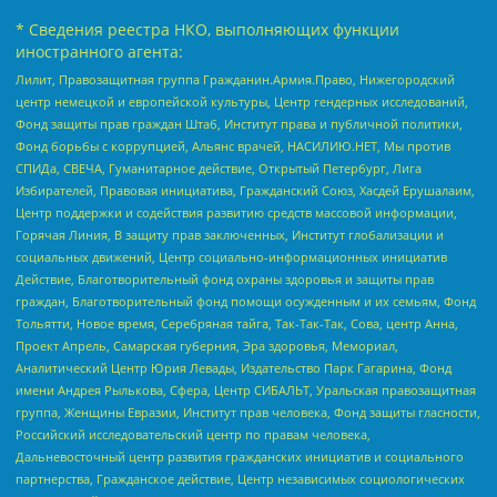
* Сведения реестра НКО, выполняющих функции
иностранного агента:
Лилит, Правозащитная группа Гражданин.Армия.Право, Нижегородский
центр немецкой и европейской культуры, Центр гендерных исследований,
Фонд защиты прав граждан Штаб, Институт права и публичной политики,
Фонд борьбы с коррупцией, Альянс врачей, НАСИЛИЮ.НЕТ, Мы против
СПИДа, СВЕЧА, Гуманитарное действие, Открытый Петербург, Лига
Избирателей, Правовая инициатива, Гражданский Союз, Хасдей Ерушалаим,
Центр поддержки и содействия развитию средств массовой информации,
Горячая Линия, В защиту прав заключенных, Институт глобализации и
социальных движений, Центр социально-информационных инициатив
Действие, Благотворительный фонд охраны здоровья и защиты прав
граждан, Благотворительный фонд помощи осужденным и их семьям, Фонд
Тольятти, Новое время, Серебряная тайга, Так-Так-Так, Сова, центр Анна,
Проект Апрель, Самарская губерния, Эра здоровья, Мемориал,
Аналитический Центр Юрия Левады, Издательство Парк Гагарина, Фонд
имени Андрея Рылькова, Сфера, Центр СИБАЛЬТ, Уральская правозащитная
группа, Женщины Евразии, Институт прав человека, Фонд защиты гласности,
Российский исследовательский центр по правам человека,
Дальневосточный центр развития гражданских инициатив и социального
партнерства, Гражданское действие, Центр независимых социологических