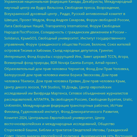
Украинская национальная федерация Канады, Декабристы, Международный
научный центр им Вудро Вильсона, Свободная пресса, Возрождение,
Всеукраинский духовный центр , Риддл, Русский антивоенный комитет в
Швеции, Проект Медуза, Фонд Андрея Сахарова, Форум свободной России,
Лига Свободных Наций, Transparеncy International, Форум Свободных
Народов ПостРоссии, Солидарность с гражданским движением в России –
Solidarus, КрымSOS, Свободный университет, Институт государственного
управления, Форум гражданского общества Россия, Беллона, Союз жителей
островов Тисима и Хабомаи, Съезд народных депутатов, Гринпис
Интернешнл, Фонд борьбы с коррупцией Инк, Завет церквей TCCN, Агора,
Всемирный фонд природы, BDR Novaja Gazeta-Europe, Алтай проект,
Образовательный дом прав человека Чернигов, Фонд Дом Прав Человека,
Белорусский дом прав человека имени Бориса Звозскова, Дом прав
человека Тбилиси, Дом прав человека Ереван, Дом прав человека Крым,
Центр дикого лосося, TVR Studios, ТВ Дождь, Центр европейских
исследований им Вилфрида Мартенса, Сетевое объединение журналистов
расследователей, АЛЛАТРА, За свободную Россию, Свободная Бурятия, Uralic,
UnKremlin, Международная федерация транспортных рабочих, ИстЧам
Финланд, Гудзоновский институт, Фонд Демократического Развития,
Комитет-2024, Центрально-Европейский университет, Центр
восточноевропейских и международных исследований, Общество
Сторожевой башни, Библии и трактатов Свидетелей Иеговы, Гражданский
Совет, Центр анализа европейской политики, Академическая сеть Восточная