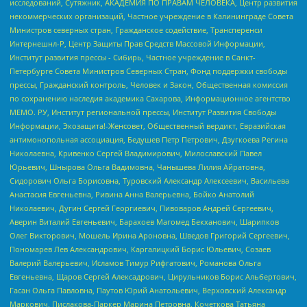
исследований, Сутяжник, АКАДЕМИЯ ПО ПРАВАМ ЧЕЛОВЕКА, Центр развития
некоммерческих организаций, Частное учреждение в Калининграде Совета
Министров северных стран, Гражданское содействие, Трансперенси
Интернешнл-Р, Центр Защиты Прав Средств Массовой Информации,
Институт развития прессы - Сибирь, Частное учреждение в Санкт-
Петербурге Совета Министров Северных Стран, Фонд поддержки свободы
прессы, Гражданский контроль, Человек и Закон, Общественная комиссия
по сохранению наследия академика Сахарова, Информационное агентство
МЕМО. РУ, Институт региональной прессы, Институт Развития Свободы
Информации, Экозащита!-Женсовет, Общественный вердикт, Евразийская
антимонопольная ассоциация, Бедушев Петр Петрович, Дзугкоева Регина
Николаевна, Кривенко Сергей Владимирович, Милославский Павел
Юрьевич, Шнырова Ольга Вадимовна, Чанышева Лилия Айратовна,
Сидорович Ольга Борисовна, Туровский Александр Алексеевич, Васильева
Анастасия Евгеньевна, Ривина Анна Валерьевна, Бойко Анатолий
Николаевич, Дугин Сергей Георгиевич, Пивоваров Андрей Сергеевич,
Аверин Виталий Евгеньевич, Барахоев Магомед Бекханович, Шарипков
Олег Викторович, Мошель Ирина Ароновна, Шведов Григорий Сергеевич,
Пономарев Лев Александрович, Каргалицкий Борис Юльевич, Созаев
Валерий Валерьевич, Исламов Тимур Рифгатович, Романова Ольга
Евгеньевна, Щаров Сергей Алексадрович, Цирульников Борис Альбертович,
Гасан Ольга Павловна, Паутов Юрий Анатольевич, Верховский Александр
Маркович, Пислакова-Паркер Марина Петровна, Кочеткова Татьяна