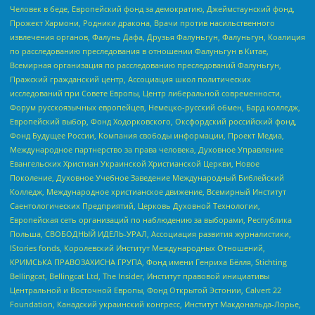
Человек в беде, Европейский фонд за демократию, Джеймстаунский фонд,
Прожект Хармони, Родники дракона, Врачи против насильственного
извлечения органов, Фалунь Дафа, Друзья Фалуньгун, Фалуньгун, Коалиция
по расследованию преследования в отношении Фалуньгун в Китае,
Всемирная организация по расследованию преследований Фалуньгун,
Пражский гражданский центр, Ассоциация школ политических
исследований при Совете Европы, Центр либеральной современности,
Форум русскоязычных европейцев, Немецко-русский обмен, Бард колледж,
Европейский выбор, Фонд Ходорковского, Оксфордский российский фонд,
Фонд Будущее России, Компания свободы информации, Проект Медиа,
Международное партнерство за права человека, Духовное Управление
Евангельских Христиан Украинской Христианской Церкви, Новое
Поколение, Духовное Учебное Заведение Международный Библейский
Колледж, Международное христианское движение, Всемирный Институт
Саентологических Предприятий, Церковь Духовной Технологии,
Европейская сеть организаций по наблюдению за выборами, Республика
Польша, СВОБОДНЫЙ ИДЕЛЬ-УРАЛ, Ассоциация развития журналистики,
IStories fonds, Королевский Институт Международных Отношений,
КРИМСЬКА ПРАВОЗАХИСНА ГРУПА, Фонд имени Генриха Бёлля, Stichting
Bellingcat, Bellingcat Ltd, The Insider, Институт правовой инициативы
Центральной и Восточной Европы, Фонд Открытой Эстонии, Calvert 22
Foundation, Канадский украинский конгресс, Институт Макдональда-Лорье,