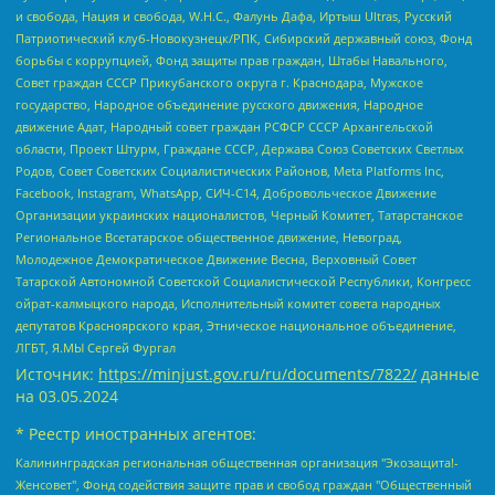
и свобода, Нация и свобода, W.H.С., Фалунь Дафа, Иртыш Ultras, Русский
Патриотический клуб-Новокузнецк/РПК, Сибирский державный союз, Фонд
борьбы с коррупцией, Фонд защиты прав граждан, Штабы Навального,
Совет граждан СССР Прикубанского округа г. Краснодара, Мужское
государство, Народное объединение русского движения, Народное
движение Адат, Народный совет граждан РСФСР СССР Архангельской
области, Проект Штурм, Граждане СССР, Держава Союз Советских Светлых
Родов, Совет Советских Социалистических Районов, Meta Platforms Inc,
Facebook, Instagram, WhatsApp, СИЧ-С14, Добровольческое Движение
Организации украинских националистов, Черный Комитет, Татарстанское
Региональное Всетатарское общественное движение, Невоград,
Молодежное Демократическое Движение Весна, Верховный Совет
Татарской Автономной Советской Социалистической Республики, Конгресс
ойрат-калмыцкого народа, Исполнительный комитет совета народных
депутатов Красноярского края, Этническое национальное объединение,
ЛГБТ, Я.МЫ Сергей Фургал
Источник:
https://minjust.gov.ru/ru/documents/7822/
данные
на
03.05.2024
* Реестр иностранных агентов:
Калининградская региональная общественная организация "Экозащита!-Женсовет", Фонд содействия защите прав и свобод граждан "Общественный вердикт", Фонд "Институт Развития Свободы Информации", Частное учреждение "Информационное агентство МЕМО. РУ", Региональная общественная организация "Общественная комиссия по сохранению наследия академика Сахарова", Фонд поддержки свободы прессы, Санкт-Петербургская общественная правозащитная организация "Гражданский контроль", Межрегиональная общественная организация "Информационно-просветительский центр "Мемориал", Региональный Фонд "Центр Защиты Прав Средств Массовой Информации", с 05.12.2023 Фонд "Центр Защиты Прав Средств массовой информации", Региональная общественная благотворительная организация помощи беженцам и мигрантам "Гражданское содействие", Негосударственное образовательное учреждение дополнительного профессионального образования (повышение квалификации) специалистов "АКАДЕМИЯ ПО ПРАВАМ ЧЕЛОВЕКА", Свердловская региональная общественная организация "Сутяжник", Автономная некоммерческая организация "Центр независимых социологических исследований", Союз общественных объединений "Российский исследовательский центр по правам человека", Региональное общественное учреждение научно-информационный центр "МЕМОРИАЛ", Некоммерческая организация "Фонд защиты гласности", Автономная некоммерческая организация "Институт прав человека", Городская общественная организация "Екатеринбургское общество "МЕМОРИАЛ", Городская общественная организация "Рязанское историко-просветительское и правозащитное общество "Мемориал" (Рязанский Мемориал), Челябинский региональный орган общественной самодеятельности – женское общественное объединение "Женщины Евразии", Челябинский региональный орган общественной самодеятельности "Уральская правозащитная группа", Фонд содействия защите здоровья и социальной справедливости имени Андрея Рылькова, Автономная Некоммерческая Организация "Аналитический Центр Юрия Левады", Автономная некоммерческая организация социальной поддержки населения "Проект Апрель", Региональная общественная организация помощи женщинам и детям, находящимся в кризисной ситуации "Информационно-методический центр "Анна", Фонд содействия развитию массовых коммуникаций и правовому просвещению "Так-так-Так", Фонд содействия устойчивому развитию "Серебряная тайга", Свердловский региональный общественный фонд социальных проектов "Новое время", "Idel.Реалии", Кавказ.Реалии, Крым.Реалии, Телеканал Настоящее Время, Татаро-башкирская служба Радио Свобода (Azatliq Radiosi), Радио Свободная Европа/Радио Свобода (PCE/PC), "Сибирь.Реалии", "Фактограф", Благотворительный фонд помощи осужденным и их семьям, Автономная некоммерческая организация "Институт глобализации и социальных движений", Фонд "В защиту прав заключенных", Частное учреждение "Центр поддержки и содействия развитию средств массовой информации", Пензенский региональный общественный благотворительный фонд "Гражданский союз", "Север.Реалии", Некоммерческая организация Фонд "Правовая инициатива", Общество с ограниченной ответственностью "Радио Свободная Европа/Радио Свобода", Чешское информационное агентство "MEDIUM-ORIENT", Красноярская региональная общественная организация "Мы против СПИДа", Камалягин Денис Николаевич, Маркелов Сергей Евгеньевич, Пономарев Лев Александрович, Савицкая Людмила Алексеевна, Автономная некоммерческая организация "Центр по работе с проблемой насилия "НАСИЛИЮ.НЕТ", Межрегиональный профессиональный союз работников здравоохранения "Альянс врачей", Юридическое лицо, зарегистрированное в Латвийской Республике, SIA "Medusa Project" (регистрационный номер 40103797863, дата регистрации 10.06.2014), Некоммерческая организация "Фонд по борьбе с коррупцией", Автономная некоммерческая организация "Институт права и публичной политики", Баданин Роман Сергеевич, Гликин Максим Александрович, Железнова Мария Михайловна, Лукьянова Юлия Сергеевна, Маетная Елизавета Витальевна, Маняхин Петр Борисович, Чуракова Ольга Владимировна, Ярош Юлия Петровна, Юридическое лицо "The Insider SIA", зарегистрированное в Риге, Латвийская Республика (дата регистрации 26.06.2015), являющееся администратором доменного имени интернет-издания "The Insider SIA", https://theins.ru, Постернак Алексей Евгеньевич, Рубин Михаил Аркадьевич, Анин Роман Александрович, Юридическое лицо Istories fonds, зарегистрированное в Латвийской Республике (регистрационный номер 50008295751, дата регистрации 24.02.2020), Великовский Дмитрий Александрович, Долинина Ирина Николаевна, Мароховская Алеся Алексеевна, Шлейнов Роман Юрьевич, Шмагун Олеся Валентиновна, Общество с ограниченной ответственностью "Альтаир 2021", Общество с ограниченной ответственностью "Вега 2021", Общество с ограниченной ответственностью "Главный редактор 2021", Общество с ограниченной ответственностью "Ромашки монолит", Важенков Артем Валерьевич, Ивановская областная общественная организация "Центр гендерных исследований", Гурман Юрий Альбертович, Медиапроект "ОВД-Инфо", Егоров Владимир Владимирович, Жилинский Владимир Александрович, Общество с ограниченной ответственностью "ЗП", Иванова София Юрьевна, Карезина Инна Павловна, Кильтау Екатерина Викторовна, Петров Алексей Викторович, Пискунов Сергей Евгеньевич, Смирнов Сергей Сергеевич, Тихонов Михаил Сергеевич, Общество с ограниченной ответственностью "ЖУРНАЛИСТ-ИНОСТРАННЫЙ АГЕНТ", Арапова Галина Юрьевна, Вольтская Татьяна Анатольевна, Американская компания "Mason G.E.S. Anonymous Foundation" (США), являющаяся владельцем интернет-издания https://mnews.world/, Компания "Stichting Bellingcat", зарегистрированная в Нидерландах (дата регистрации 11.07.2018), Захаров Андрей Вячеславович, Клепиковская Екатерина Дмитриевна, Общество с ограниченной ответственностью "МЕМО", Перл Роман Александрович, Симонов Евгений Алексеевич, Соловьева Елена Анатольевна, Сотников Даниил Владимирович, Сурначева Елизавета Дмитриевна, Автономная некоммерческая организация по защите прав человека и информированию населения "Якутия – Наше Мнение", Общество с ограниченной ответственностью "Москоу диджитал медиа", с 26.01.2023 Общество с ограниченной ответственностью "Чайка Белые сады", Ветошкина Валерия Валерьевна, Заговора Максим Александрович, Межрегиональное общественное движение "Российская ЛГБТ - сеть", Оленичев Максим Владимирович, Павлов Иван Юрьевич, Скворцова Елена Сергеевна, Общество с ограниченной ответственностью "Как бы инагент", Кочетков Игорь Викторович, Общество с ограниченной ответственностью "Честные выборы", Еланчик Олег Александрович, Общество с ограниченной ответственностью "Нобелевский призыв", Гималова Регина Эмилевна, Григорьев Андрей Валерьевич, Григорьева Алина Александровна, Ассоциация по содействию защите прав призывников, альтернативнослужащих и военнослужащих "Правозащитная группа "Гражданин.Армия.Право", Хисамова Регина Фаритовна, Автономная некоммерческая организация по реализации социально-правовых программ "Лилит", Дальневосточное общественное движение "Маяк", Санкт-Петербургская ЛГБТ-инициативная группа "Выход", Инициативная группа ЛГБТ+ "Реверс", Алексеев Андрей Викторович, Бекбулатова Таисия Львовна, Беляев Иван Михайлович, Владыкина Елена Сергеевна, Гельман Марат Александрович, Никульшина Вероника Юрьевна, Толоконникова Надежда Андреевна, Шендерович Виктор Анатольевич, Общество с ограниченной ответственностью "Данное сообщение", Общество с ограниченной ответственностью Издательский дом "Новая глава", Айнбиндер Александра Александровна, Московский комьюнити-центр для ЛГБТ+инициатив, Благотворительный фонд развития филантропии, Deutsche Welle (Германия, Kurt-Schumacher-Strasse 3, 53113 Bonn), Борзунова Мария Михайловна, Воробьев Виктор Викторович, Голубева Анна Львовна, Константинова Алла Михайловна, Малкова Ирина Владимировна, Мурадов Мурад Абдулгалимович, Осетинская Елизавета Николаевна, Понасенков Евгений Николаевич, Ганапольский Матвей Юрьевич, Киселев Евгений Алексеевич, Борухович Ирина Григорьевна, Дремин Иван Тимофеевич, Дубровский Дмитрий Викторович, Красноярская региональная общественная организация поддержки и развития альтернативных образовательных технологий и межкультурных коммуникаций "ИНТЕРРА", Маяковская Екатерина Алексеевна, Фейгин Марк Захарович, Филимонов Андрей Викторович, Дзугкоева Регина Николаевна, Доброхотов Роман Александрович, Дудь Юрий Александрович, Елкин Сергей Владимирович, Кругликов Кирилл Игоревич, Сабунаева Мария Леонидовна, Семенов Алексей Владимирович, Шаинян Карен Багратович, Шульман Екатерина Михайловна, Асафьев Артур Валерьевич, Вахштайн Виктор Семенович, Венедиктов Алексей Алексеевич, Лушникова Екатерина Евгеньевна, Волков Леонид Михайлович, Невзоров Александр Глебович, Пархоменко Сергей Борисович, Сироткин Ярослав Николаевич, Кара-Мурза Владимир Владимирович, Баранова Наталья Владимировна, Гозман Леонид Яковлевич, Кагарлицкий Борис Юльевич, Климарев Михаил Валерьевич, Милов Владимир Станиславович, Автономная некоммерческая организация Краснодарский центр современного искусства "Типография", Моргенштерн Алишер Тагирович, Соболь Любовь Эдуардовна, Общество с ограниченной ответственностью "ЛИЗА НОРМ", Каспаров Гарри Кимович, Ходорковский Михаил Борисович, Общество с ограниченной ответственностью "Апрельские тезисы", Данилович Ирина Брониславовна, Кашин Олег Владимирович, Петров Николай Владимирович, Пивоваров Алексей Владимирович, Соколов Михаил Владимирович, Цветкова Юлия Владимировна, Чичваркин Евгений Александрович, Комитет против пыток/Команда против пыток, Общество с ограниченной ответственностью "Первый научный", Общество с ограниченной ответственностью "Вертолет и ко", Белоцерковская Вероника Борисовна, Кац Максим Евгеньевич, Лазарева Татьяна Юрьевна, Шаведдинов Руслан Табризович, Яшин Илья Валерьевич, Общество с ограниченной ответственностью "Иноагент ААВ", Алешковский Дмитрий Петрович, Альбац Евгения Марковна, Быков Дмитрий Львович, Галямина Юлия Евгеньевна, Лойко Сергей Леонидович, Мартынов Кирилл Константинович, Медведев Сергей Александрович, Крашенинников Федор Геннадиевич, Гордеева Катерина Вл