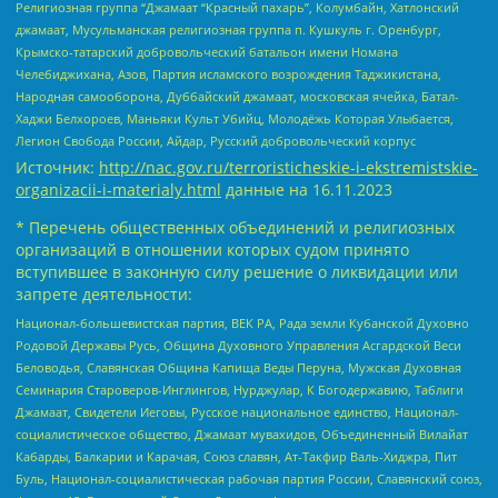
Религиозная группа “Джамаат “Красный пахарь”, Колумбайн, Хатлонский
джамаат, Мусульманская религиозная группа п. Кушкуль г. Оренбург,
Крымско-татарский добровольческий батальон имени Номана
Челебиджихана, Азов, Партия исламского возрождения Таджикистана,
Народная самооборона, Дуббайский джамаат, московская ячейка, Батал-
Хаджи Белхороев, Маньяки Культ Убийц, Молодёжь Которая Улыбается,
Легион Свобода России, Айдар, Русский добровольческий корпус
Источник:
http://nac.gov.ru/terroristicheskie-i-ekstremistskie-
organizacii-i-materialy.html
данные на
16.11.2023
* Перечень общественных объединений и религиозных
организаций в отношении которых судом принято
вступившее в законную силу решение о ликвидации или
запрете деятельности:
Национал-большевистская партия, ВЕК РА, Рада земли Кубанской Духовно
Родовой Державы Русь, Община Духовного Управления Асгардской Веси
Беловодья, Славянская Община Капища Веды Перуна, Мужская Духовная
Семинария Староверов-Инглингов, Нурджулар, К Богодержавию, Таблиги
Джамаат, Свидетели Иеговы, Русское национальное единство, Национал-
социалистическое общество, Джамаат мувахидов, Объединенный Вилайат
Кабарды, Балкарии и Карачая, Союз славян, Ат-Такфир Валь-Хиджра, Пит
Буль, Национал-социалистическая рабочая партия России, Славянский союз,