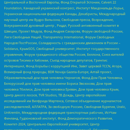
Центральной и Восточной Европы, Фонд Открытой Эстонии, Calvert 22
Foundation, Канадский украинский конгресс, Институт Макдональда-Лорье,
Украинская национальная федерация Канады, Декабристы, Международный
научный центр им Вудро Вильсона, Свободная пресса, Возрождение,
Всеукраинский духовный центр , Риддл, Русский антивоенный комитет в
Швеции, Проект Медуза, Фонд Андрея Сахарова, Форум свободной России,
Лига Свободных Наций, Transparеncy International, Форум Свободных
Народов ПостРоссии, Солидарность с гражданским движением в России –
Solidarus, КрымSOS, Свободный университет, Институт государственного
управления, Форум гражданского общества Россия, Беллона, Союз жителей
островов Тисима и Хабомаи, Съезд народных депутатов, Гринпис
Интернешнл, Фонд борьбы с коррупцией Инк, Завет церквей TCCN, Агора,
Всемирный фонд природы, BDR Novaja Gazeta-Europe, Алтай проект,
Образовательный дом прав человека Чернигов, Фонд Дом Прав Человека,
Белорусский дом прав человека имени Бориса Звозскова, Дом прав
человека Тбилиси, Дом прав человека Ереван, Дом прав человека Крым,
Центр дикого лосося, TVR Studios, ТВ Дождь, Центр европейских
исследований им Вилфрида Мартенса, Сетевое объединение журналистов
расследователей, АЛЛАТРА, За свободную Россию, Свободная Бурятия, Uralic,
UnKremlin, Международная федерация транспортных рабочих, ИстЧам
Финланд, Гудзоновский институт, Фонд Демократического Развития,
Комитет-2024, Центрально-Европейский университет, Центр
восточноевропейских и международных исследований, Общество