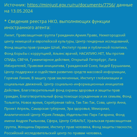
Источник:
https://minjust.gov.ru/ru/documents/7756/
данные
на
13.05.2024
* Сведения реестра НКО, выполняющих функции
иностранного агента:
Лилит, Правозащитная группа Гражданин.Армия.Право, Нижегородский
центр немецкой и европейской культуры, Центр гендерных исследований,
Фонд защиты прав граждан Штаб, Институт права и публичной политики,
Фонд борьбы с коррупцией, Альянс врачей, НАСИЛИЮ.НЕТ, Мы против
СПИДа, СВЕЧА, Гуманитарное действие, Открытый Петербург, Лига
Избирателей, Правовая инициатива, Гражданский Союз, Хасдей Ерушалаим,
Центр поддержки и содействия развитию средств массовой информации,
Горячая Линия, В защиту прав заключенных, Институт глобализации и
социальных движений, Центр социально-информационных инициатив
Действие, Благотворительный фонд охраны здоровья и защиты прав
граждан, Благотворительный фонд помощи осужденным и их семьям, Фонд
Тольятти, Новое время, Серебряная тайга, Так-Так-Так, Сова, центр Анна,
Проект Апрель, Самарская губерния, Эра здоровья, Мемориал,
Аналитический Центр Юрия Левады, Издательство Парк Гагарина, Фонд
имени Андрея Рылькова, Сфера, Центр СИБАЛЬТ, Уральская правозащитная
группа, Женщины Евразии, Институт прав человека, Фонд защиты гласности,
Российский исследовательский центр по правам человека,