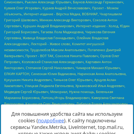
Для повышения удобства сайта мы используем
cookies (
подробнее
). К сайту подключены
сервисы Yandex.Metrika, LiveInternet, top.mail.ru,
Источник:
https://minjust.gov.ru/uploaded/files/reestr-
которые также используют файлы cookies