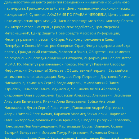
Дальневосточный центр развития гражданских инициатив и социального
партнерства, Гражданское действие, Центр независимых социологических
исследований, Сутяжник, АКАДЕМИЯ ПО ПРАВАМ ЧЕЛОВЕКА, Центр развития
некоммерческих организаций, Частное учреждение в Калининграде Совета
Министров северных стран, Гражданское содействие, Трансперенси
Интернешнл-Р, Центр Защиты Прав Средств Массовой Информации,
Институт развития прессы - Сибирь, Частное учреждение в Санкт-
Петербурге Совета Министров Северных Стран, Фонд поддержки свободы
прессы, Гражданский контроль, Человек и Закон, Общественная комиссия
по сохранению наследия академика Сахарова, Информационное агентство
МЕМО. РУ, Институт региональной прессы, Институт Развития Свободы
Информации, Экозащита!-Женсовет, Общественный вердикт, Евразийская
антимонопольная ассоциация, Бедушев Петр Петрович, Дзугкоева Регина
Николаевна, Кривенко Сергей Владимирович, Милославский Павел
Юрьевич, Шнырова Ольга Вадимовна, Чанышева Лилия Айратовна,
Сидорович Ольга Борисовна, Туровский Александр Алексеевич, Васильева
Анастасия Евгеньевна, Ривина Анна Валерьевна, Бойко Анатолий
Николаевич, Дугин Сергей Георгиевич, Пивоваров Андрей Сергеевич,
Аверин Виталий Евгеньевич, Барахоев Магомед Бекханович, Шарипков
Олег Викторович, Мошель Ирина Ароновна, Шведов Григорий Сергеевич,
Пономарев Лев Александрович, Каргалицкий Борис Юльевич, Созаев
Валерий Валерьевич, Исламов Тимур Рифгатович, Романова Ольга
Евгеньевна, Щаров Сергей Алексадрович, Цирульников Борис Альбертович,