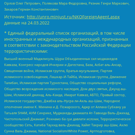
Орлов Олег Петрович, Полякова Мара Федоровна, Резник Генри Маркович,
Захаров Герман Константинович
Источник:
http://unro.minjust.ru/NKOForeignAgent.aspx
данные на
24.03.2022
* Единый федеральный список организаций, в том числе
иностранных и международных организаций, признанных
в соответствии с законодательством Российской Федерации
террористическими:
Высший военный Маджлисуль Шура Объединенных сил моджахедов
Кавказа, Конгресс народов Ичкерии и Дагестана, База, Асбат аль-Ансар,
Священная война, Исламская группа, Братья-мусульмане, Партия
исламского освобождения, Лашкар-И-Тайба, Исламская группа, Движение
Талибан, Исламская партия Туркестана, Общество социальных реформ,
Общество возрождения исламского наследия, Дом двух святых, Джунд аш-
Шам, Исламский джихад, Аль-Каида, Имарат Кавказ, АБТО, Правый сектор,
Исламское государство, Джабха аль-Нусра ли-Ахль аш-Шам, Народное
ополчение имени К. Минина и Д. Пожарского, Аджр от Аллаха Субхану уа
Тагьаля SHAM, АУМ Синрике, Муджахеды джамаата Ат-Тавхида Валь-Джихад,
Чистопольский Джамаат, Рохнамо ба суи давлати исломи, Террористическое
сообщество Сеть, Катиба Таухид валь-Джихад, Хайят Тахрир аш-Шам, Ахлю
Сунна Валь Джамаа, National Socialism/White Power, Артподготовка,