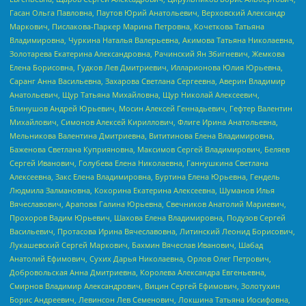
Гасан Ольга Павловна, Паутов Юрий Анатольевич, Верховский Александр
Маркович, Пислакова-Паркер Марина Петровна, Кочеткова Татьяна
Владимировна, Чуркина Наталья Валерьевна, Акимова Татьяна Николаевна,
Золотарева Екатерина Александровна, Рачинский Ян Збигневич, Жемкова
Елена Борисовна, Гудков Лев Дмитриевич, Илларионова Юлия Юрьевна,
Саранг Анна Васильевна, Захарова Светлана Сергеевна, Аверин Владимир
Анатольевич, Щур Татьяна Михайловна, Щур Николай Алексеевич,
Блинушов Андрей Юрьевич, Мосин Алексей Геннадьевич, Гефтер Валентин
Михайлович, Симонов Алексей Кириллович, Флиге Ирина Анатольевна,
Мельникова Валентина Дмитриевна, Вититинова Елена Владимировна,
Баженова Светлана Куприяновна, Максимов Сергей Владимирович, Беляев
Сергей Иванович, Голубева Елена Николаевна, Ганнушкина Светлана
Алексеевна, Закс Елена Владимировна, Буртина Елена Юрьевна, Гендель
Людмила Залмановна, Кокорина Екатерина Алексеевна, Шуманов Илья
Вячеславович, Арапова Галина Юрьевна, Свечников Анатолий Мариевич,
Прохоров Вадим Юрьевич, Шахова Елена Владимировна, Подузов Сергей
Васильевич, Протасова Ирина Вячеславовна, Литинский Леонид Борисович,
Лукашевский Сергей Маркович, Бахмин Вячеслав Иванович, Шабад
Анатолий Ефимович, Сухих Дарья Николаевна, Орлов Олег Петрович,
Добровольская Анна Дмитриевна, Королева Александра Евгеньевна,
Смирнов Владимир Александрович, Вицин Сергей Ефимович, Золотухин
Борис Андреевич, Левинсон Лев Семенович, Локшина Татьяна Иосифовна,