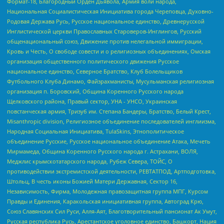
Формат-18, Благородный Орден Дьявола, Армия воли народа,
Национальная Социалистическая Инициатива города Череповца, Духовно-
Родовая Держава Русь, Русское национальное единство, Древнерусской
Инглистической церкви Православных Староверов-Инглингов, Русский
общенациональный союз, Движение против нелегальной иммиграции,
Кровь и Честь, О свободе совести и о религиозных объединениях, Омская
организация общественного политического движения Русское
национальное единство, Северное Братство, Клуб Болельщиков
Футбольного Клуба Динамо, Файзрахманисты, Мусульманская религиозная
организация п. Боровский, Община Коренного Русского народа
Щелковского района, Правый сектор, УНА - УНСО, Украинская
повстанческая армия, Тризуб им. Степана Бандеры, Братство, Белый Крест,
Misanthropic division, Религиозное объединение последователей инглиизма,
Народная Социальная Инициатива, TulaSkins, Этнополитическое
объединение Русские, Русское национальное объединение Атака, Мечеть
Мирмамеда, Община Коренного Русского народа г. Астрахани, ВОЛЯ,
Меджлис крымскотатарского народа, Рубеж Севера, ТОЙС, О
противодействии экстремистской деятельности, РЕВТАТПОД, Артподготовка,
Штольц, В честь иконы Божией Матери Державная, Сектор 16,
Независимость, Фирма, Молодежная правозащитная группа МПГ, Курсом
Правды и Единения, Каракольская инициативная группа, Автоград Крю,
Союз Славянских Сил Руси, Алля-Аят, Благотворительный пансионат Ак Умут,
Русская республика Русь, Арестантское уголовное единство, Башкорт, Нация