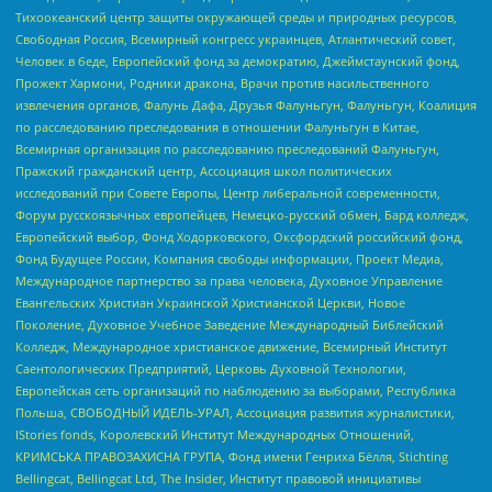
Тихоокеанский центр защиты окружающей среды и природных ресурсов,
Свободная Россия, Всемирный конгресс украинцев, Атлантический совет,
Человек в беде, Европейский фонд за демократию, Джеймстаунский фонд,
Прожект Хармони, Родники дракона, Врачи против насильственного
извлечения органов, Фалунь Дафа, Друзья Фалуньгун, Фалуньгун, Коалиция
по расследованию преследования в отношении Фалуньгун в Китае,
Всемирная организация по расследованию преследований Фалуньгун,
Пражский гражданский центр, Ассоциация школ политических
исследований при Совете Европы, Центр либеральной современности,
Форум русскоязычных европейцев, Немецко-русский обмен, Бард колледж,
Европейский выбор, Фонд Ходорковского, Оксфордский российский фонд,
Фонд Будущее России, Компания свободы информации, Проект Медиа,
Международное партнерство за права человека, Духовное Управление
Евангельских Христиан Украинской Христианской Церкви, Новое
Поколение, Духовное Учебное Заведение Международный Библейский
Колледж, Международное христианское движение, Всемирный Институт
Саентологических Предприятий, Церковь Духовной Технологии,
Европейская сеть организаций по наблюдению за выборами, Республика
Польша, СВОБОДНЫЙ ИДЕЛЬ-УРАЛ, Ассоциация развития журналистики,
IStories fonds, Королевский Институт Международных Отношений,
КРИМСЬКА ПРАВОЗАХИСНА ГРУПА, Фонд имени Генриха Бёлля, Stichting
Bellingcat, Bellingcat Ltd, The Insider, Институт правовой инициативы