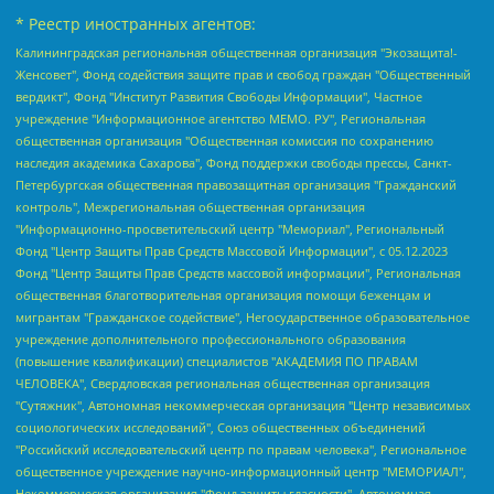
* Реестр иностранных агентов:
Калининградская региональная общественная организация "Экозащита!-Женсовет", Фонд содействия защите прав и свобод граждан "Общественный вердикт", Фонд "Институт Развития Свободы Информации", Частное учреждение "Информационное агентство МЕМО. РУ", Региональная общественная организация "Общественная комиссия по сохранению наследия академика Сахарова", Фонд поддержки свободы прессы, Санкт-Петербургская общественная правозащитная организация "Гражданский контроль", Межрегиональная общественная организация "Информационно-просветительский центр "Мемориал", Региональный Фонд "Центр Защиты Прав Средств Массовой Информации", с 05.12.2023 Фонд "Центр Защиты Прав Средств массовой информации", Региональная общественная благотворительная организация помощи беженцам и мигрантам "Гражданское содействие", Негосударственное образовательное учреждение дополнительного профессионального образования (повышение квалификации) специалистов "АКАДЕМИЯ ПО ПРАВАМ ЧЕЛОВЕКА", Свердловская региональная общественная организация "Сутяжник", Автономная некоммерческая организация "Центр независимых социологических исследований", Союз общественных объединений "Российский исследовательский центр по правам человека", Региональное общественное учреждение научно-информационный центр "МЕМОРИАЛ", Некоммерческая организация "Фонд защиты гласности", Автономная некоммерческая организация "Институт прав человека", Городская общественная организация "Екатеринбургское общество "МЕМОРИАЛ", Городская общественная организация "Рязанское историко-просветительское и правозащитное общество "Мемориал" (Рязанский Мемориал), Челябинский региональный орган общественной самодеятельности – женское общественное объединение "Женщины Евразии", Челябинский региональный орган общественной самодеятельности "Уральская правозащитная группа", Фонд содействия защите здоровья и социальной справедливости имени Андрея Рылькова, Автономная Некоммерческая Организация "Аналитический Центр Юрия Левады", Автономная некоммерческая организация социальной поддержки населения "Проект Апрель", Региональная общественная организация помощи женщинам и детям, находящимся в кризисной ситуации "Информационно-методический центр "Анна", Фонд содействия развитию массовых коммуникаций и правовому просвещению "Так-так-Так", Фонд содействия устойчивому развитию "Серебряная тайга", Свердловский региональный общественный фонд социальных проектов "Новое время", "Idel.Реалии", Кавказ.Реалии, Крым.Реалии, Телеканал Настоящее Время, Татаро-башкирская служба Радио Свобода (Azatliq Radiosi), Радио Свободная Европа/Радио Свобода (PCE/PC), "Сибирь.Реалии", "Фактограф", Благотворительный фонд помощи осужденным и их семьям, Автономная некоммерческая организация "Институт глобализации и социальных движений", Фонд "В защиту прав заключенных", Частное учреждение "Центр поддержки и содействия развитию средств массовой информации", Пензенский региональный общественный благотворительный фонд "Гражданский союз", "Север.Реалии", Некоммерческая организация Фонд "Правовая инициатива", Общество с ограниченной ответственностью "Радио Свободная Европа/Радио Свобода", Чешское информационное агентство "MEDIUM-ORIENT", Красноярская региональная общественная организация "Мы против СПИДа", Камалягин Денис Николаевич, Маркелов Сергей Евгеньевич, Пономарев Лев Александрович, Савицкая Людмила Алексеевна, Автономная некоммерческая организация "Центр по работе с проблемой насилия "НАСИЛИЮ.НЕТ", Межрегиональный профессиональный союз работников здравоохранения "Альянс врачей", Юридическое лицо, зарегистрированное в Латвийской Республике, SIA "Medusa Project" (регистрационный номер 40103797863, дата регистрации 10.06.2014), Некоммерческая организация "Фонд по борьбе с коррупцией", Автономная некоммерческая организация "Институт права и публичной политики", Баданин Роман Сергеевич, Гликин Максим Александрович, Железнова Мария Михайловна, Лукьянова Юлия Сергеевна, Маетная Елизавета Витальевна, Маняхин Петр Борисович, Чуракова Ольга Владимировна, Ярош Юлия Петровна, Юридическое лицо "The Insider SIA", зарегистрированное в Риге, Латвийская Республика (дата регистрации 26.06.2015), являющееся администратором доменного имени интернет-издания "The Insider SIA", https://theins.ru, Постернак Алексей Евгеньевич, Рубин Михаил Аркадьевич, Анин Роман Александрович, Юридическое лицо Istories fonds, зарегистрированное в Латвийской Республике (регистрационный номер 50008295751, дата регистрации 24.02.2020), Великовский Дмитрий Александрович, Долинина Ирина Николаевна, Мароховская Алеся Алексеевна, Шлейнов Роман Юрьевич, Шмагун Олеся Валентиновна, Общество с ограниченной ответственностью "Альтаир 2021", Общество с ограниченной ответственностью "Вега 2021", Общество с ограниченной ответственностью "Главный редактор 2021", Общество с ограниченной ответственностью "Ромашки монолит", Важенков Артем Валерьевич, Ивановская областная общественная организация "Центр гендерных исследований", Гурман Юрий Альбертович, Медиапроект "ОВД-Инфо", Егоров Владимир Владимирович, Жилинский Владимир Александрович, Общество с ограниченной ответственностью "ЗП", Иванова София Юрьевна, Карезина Инна Павловна, Кильтау Екатерина Викторовна, Петров Алексей Викторович, Пискунов Сергей Евгеньевич, Смирнов Сергей Сергеевич, Тихонов Михаил Сергеевич, Общество с ограниченной ответственностью "ЖУРНАЛИСТ-ИНОСТРАННЫЙ АГЕНТ", Арапова Галина Юрьевна, Вольтская Татьяна Анатольевна, Американская компания "Mason G.E.S. Anonymous Foundation" (США), являющаяся владельцем интернет-издания https://mnews.world/, Компания "Stichting Bellingcat", зарегистрированная в Нидерландах (дата регистрации 11.07.2018), Захаров Андрей Вячеславович, Клепиковская Екатерина Дмитриевна, Общество с ограниченной ответственностью "МЕМО", Перл Роман Александрович, Симонов Евгений Алексеевич, Соловьева Елена Анатольевна, Сотников Даниил Владимирович, Сурначева Елизавета Дмитриевна, Автономная некоммерческая организация по защите прав человека и информированию населения "Якутия – Наше Мнение", Общество с ограниченной ответственностью "Москоу диджитал медиа", с 26.01.2023 Общество с ограниченной ответственностью "Чайка Белые сады", Ветошкина Валерия Валерьевна, Заговора Максим Александрович, Межрегиональное общественное движение "Российская ЛГБТ - сеть", Оленичев Максим Владимирович, Павлов Иван Юрьевич, Скворцова Елена Сергеевна, Общество с ограниченной ответственностью "Как бы инагент", Кочетков Игорь Викторович, Общество с ограниченной ответственностью "Честные выборы", Еланчик Олег Александрович, Общество с ограниченной ответственностью "Нобелевский призыв", Гималова Регина Эмилевна, Григорьев Андрей Валерьевич, Григорьева Алина Александровна, Ассоциация по содействию защите прав призывников, альтернативнослужащих и военнослужащих "Правозащитная группа "Гражданин.Армия.Право", Хисамова Регина Фаритовна, Автономная некоммерческая организация по реализации социально-правовых программ "Лилит", Дальневосточное общественное движение "Маяк", Санкт-Петербургская ЛГБТ-инициативная группа "Выход", Инициативная группа ЛГБТ+ "Реверс", Алексеев Андрей Викторович, Бекбулатова Таисия Львовна, Беляев Иван Михайлович, Владыкина Елена Сергеевна, Гельман Марат Александрович, Никульшина Вероника Юрьевна, Толоконникова Надежда Андреевна, Шендерович Виктор Анатольевич, Общество с ограниченной ответственностью "Данное сообщение", Общество с ограниченной ответственностью Издательский дом "Новая глава", Айнбиндер Александра Александровна, Московский комьюнити-центр для ЛГБТ+инициатив, Благотворительный фонд развития филантропии, Deutsche Welle (Германия, Kurt-Schumacher-Strasse 3, 53113 Bonn), Борзунова Мария Михайловна, Воробьев Виктор Викторович, Голубева Анна Львовна, Константинова Алла Михайловна, Малкова Ирина Владимировна, Мурадов Мурад Абдулгалимович, Осетинская Елизавета Николаевна, Понасенков Евгений Николаевич, Ганапольский Матвей Юрьевич, Киселев Евгений Алексеевич, Борухович Ирина Григорьевна, Дремин Иван Тимофеевич, Дубровский Дмитрий Викторович, Красноярская региональная общественная организация поддержки и развития альтернативных образовательных технологий и межкультурных коммуникаций "ИНТЕРРА", Маяковская Екатерина Алексеевна, Фейгин Марк Захарович, Филимонов Андрей Викторович, Дзугкоева Регина Николаевна, Доброхотов Роман Александрович, Дудь Юрий Александрович, Елкин Сергей Владимирович, Кругликов Кирилл Игоревич, Сабунаева Мария Леонидовна, Семенов Алексей Владимирович, Шаинян Карен Багратович, Шульман Екатерина Михайловна, Асафьев Артур Валерьевич, Вахштайн Виктор Семенович, Венедиктов Алексей Алексеевич, Лушникова Екатерина Евгеньевна, Волков Леонид Михайлович, Невзоров Александр Глебович, Пархоменко Сергей Борисович, Сироткин Ярослав Николаевич, Кара-Мурза Владимир Владимирович, Баранова Наталья Владимировна, Гозман Леонид Яковлевич, Кагарлицкий Борис Юльевич, Климарев Михаил Валерьевич, Милов Владимир Станиславович, Автономная некоммерческая организация Краснодарский центр современного искусства "Типография", Моргенштерн Алишер Тагирович, Соболь Любовь Эдуардовна, Общество с ограниченной ответственностью "ЛИЗА НОРМ", Каспаров Гарри Кимович, Ходорковский Михаил Борисович, Общество с ограниченной ответственностью "Апрельские тезисы", Данилович Ирина Брониславовна, Кашин Олег Владимирович, Петров Николай Владимирович, Пивоваров Алексей Владимирович, Соколов Михаил Владимирович, Цветкова Юлия Владимировна, Чичваркин Евгений Александрович, Комитет против пыток/Команда против пыток, Общество с ограниченной ответственностью "Первый научный", Общество с ограниченной ответственностью "Вертолет и ко", Белоцерковская Вероника Борисовна, Кац Максим Евгеньевич, Лазарева Татьяна Юрьевна, Шаведдинов Руслан Табризович, Яшин Илья Валерьевич, Общество с ограниченной ответственностью "Иноагент ААВ", Алешковский Дмитрий Петрович, Альбац Евгения Марковна, Быков Дмитрий Львович, Галямина Юлия Евгеньевна, Лойко Сергей Леонидович, Мартынов Кирилл Константинович, Медведев Сергей Александрович, Крашенинников Федор Геннадиевич, Гордеева Катерина Вл