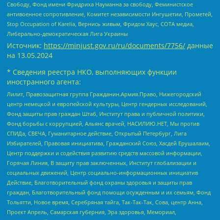
Свободу, Фонд имени Фридриха Науманна за свободу, Феминистское
антивоенное сопротивление, Комитет независимости Ингушетии, Прометей,
Stop Occupation of Karelia, Вернись живым, Фридом Хаус, СОТА медиа,
Либерально-демократическая Лига Украины
Источник:
https://minjust.gov.ru/ru/documents/7756/
данные
на
13.05.2024
* Сведения реестра НКО, выполняющих функции
иностранного агента:
Лилит, Правозащитная группа Гражданин.Армия.Право, Нижегородский
центр немецкой и европейской культуры, Центр гендерных исследований,
Фонд защиты прав граждан Штаб, Институт права и публичной политики,
Фонд борьбы с коррупцией, Альянс врачей, НАСИЛИЮ.НЕТ, Мы против
СПИДа, СВЕЧА, Гуманитарное действие, Открытый Петербург, Лига
Избирателей, Правовая инициатива, Гражданский Союз, Хасдей Ерушалаим,
Центр поддержки и содействия развитию средств массовой информации,
Горячая Линия, В защиту прав заключенных, Институт глобализации и
социальных движений, Центр социально-информационных инициатив
Действие, Благотворительный фонд охраны здоровья и защиты прав
граждан, Благотворительный фонд помощи осужденным и их семьям, Фонд
Тольятти, Новое время, Серебряная тайга, Так-Так-Так, Сова, центр Анна,
Проект Апрель, Самарская губерния, Эра здоровья, Мемориал,