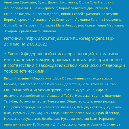
Анатолий Ефимович, Сухих Дарья Николаевна, Орлов Олег Петрович,
Добровольская Анна Дмитриевна, Королева Александра Евгеньевна,
Смирнов Владимир Александрович, Вицин Сергей Ефимович, Золотухин
Борис Андреевич, Левинсон Лев Семенович, Локшина Татьяна Иосифовна,
Орлов Олег Петрович, Полякова Мара Федоровна, Резник Генри Маркович,
Захаров Герман Константинович
Источник:
http://unro.minjust.ru/NKOForeignAgent.aspx
данные на
24.03.2022
* Единый федеральный список организаций, в том числе
иностранных и международных организаций, признанных
в соответствии с законодательством Российской Федерации
террористическими:
Высший военный Маджлисуль Шура Объединенных сил моджахедов
Кавказа, Конгресс народов Ичкерии и Дагестана, База, Асбат аль-Ансар,
Священная война, Исламская группа, Братья-мусульмане, Партия
исламского освобождения, Лашкар-И-Тайба, Исламская группа, Движение
Талибан, Исламская партия Туркестана, Общество социальных реформ,
Общество возрождения исламского наследия, Дом двух святых, Джунд аш-
Шам, Исламский джихад, Аль-Каида, Имарат Кавказ, АБТО, Правый сектор,
Исламское государство, Джабха аль-Нусра ли-Ахль аш-Шам, Народное
ополчение имени К. Минина и Д. Пожарского, Аджр от Аллаха Субхану уа