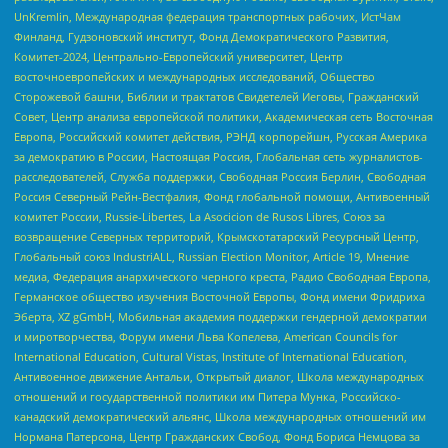
UnKremlin, Международная федерация транспортных рабочих, ИстЧам
Финланд, Гудзоновский институт, Фонд Демократического Развития,
Комитет-2024, Центрально-Европейский университет, Центр
восточноевропейских и международных исследований, Общество
Сторожевой башни, Библии и трактатов Свидетелей Иеговы, Гражданский
Совет, Центр анализа европейской политики, Академическая сеть Восточная
Европа, Российский комитет действия, РЭНД корпорейшн, Русская Америка
за демократию в России, Настоящая Россия, Глобальная сеть журналистов-
расследователей, Служба поддержки, Свободная Россия Берлин, Свободная
Россия Северный Рейн-Вестфалия, Фонд глобальной помощи, Антивоенный
комитет России, Russie-Libertes, La Asocicion de Rusos Libres, Союз за
возвращение Северных территорий, Крымскотатарский Ресурсный Центр,
Глобальный союз IndustriALL, Russian Election Monitor, Article 19, Мнение
медиа, Федерация анархического черного креста, Радио Свободная Европа,
Германское общество изучения Восточной Европы, Фонд имени Фридриха
Эберта, XZ gGmbH, Мобильная академия поддержки гендерной демократии
и миротворчества, Форум имени Льва Копелева, American Councils for
International Education, Cultural Vistas, Institute of International Education,
Антивоенное движение Антальи, Открытый диалог, Школа международных
отношений и государственной политики им Питера Мунка, Российско-
канадский демократический альянс, Школа международных отношений им
Нормана Патерсона, Центр Гражданских Свобод, Фонд Бориса Немцова за