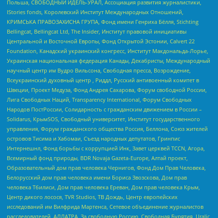
Польша, СВОБОДНЫЙ ИДЕЛЬ-УРАЛ, Ассоциация развития журналистики,
IStories fonds, Королевский Институт Международных Отношений,
КРИМСЬКА ПРАВОЗАХИСНА ГРУПА, Фонд имени Генриха Бёлля, Stichting
Bellingcat, Bellingcat Ltd, The Insider, Институт правовой инициативы
Центральной и Восточной Европы, Фонд Открытой Эстонии, Calvert 22
Foundation, Канадский украинский конгресс, Институт Макдональда-Лорье,
Украинская национальная федерация Канады, Декабристы, Международный
научный центр им Вудро Вильсона, Свободная пресса, Возрождение,
Всеукраинский духовный центр , Риддл, Русский антивоенный комитет в
Швеции, Проект Медуза, Фонд Андрея Сахарова, Форум свободной России,
Лига Свободных Наций, Transparеncy International, Форум Свободных
Народов ПостРоссии, Солидарность с гражданским движением в России –
Solidarus, КрымSOS, Свободный университет, Институт государственного
управления, Форум гражданского общества Россия, Беллона, Союз жителей
островов Тисима и Хабомаи, Съезд народных депутатов, Гринпис
Интернешнл, Фонд борьбы с коррупцией Инк, Завет церквей TCCN, Агора,
Всемирный фонд природы, BDR Novaja Gazeta-Europe, Алтай проект,
Образовательный дом прав человека Чернигов, Фонд Дом Прав Человека,
Белорусский дом прав человека имени Бориса Звозскова, Дом прав
человека Тбилиси, Дом прав человека Ереван, Дом прав человека Крым,
Центр дикого лосося, TVR Studios, ТВ Дождь, Центр европейских
исследований им Вилфрида Мартенса, Сетевое объединение журналистов
расследователей, АЛЛАТРА, За свободную Россию, Свободная Бурятия, Uralic,