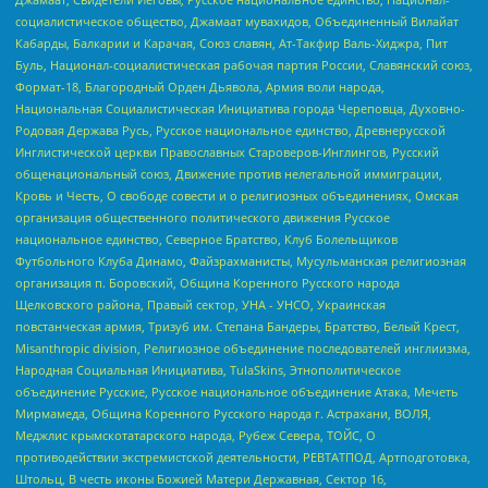
социалистическое общество, Джамаат мувахидов, Объединенный Вилайат
Кабарды, Балкарии и Карачая, Союз славян, Ат-Такфир Валь-Хиджра, Пит
Буль, Национал-социалистическая рабочая партия России, Славянский союз,
Формат-18, Благородный Орден Дьявола, Армия воли народа,
Национальная Социалистическая Инициатива города Череповца, Духовно-
Родовая Держава Русь, Русское национальное единство, Древнерусской
Инглистической церкви Православных Староверов-Инглингов, Русский
общенациональный союз, Движение против нелегальной иммиграции,
Кровь и Честь, О свободе совести и о религиозных объединениях, Омская
организация общественного политического движения Русское
национальное единство, Северное Братство, Клуб Болельщиков
Футбольного Клуба Динамо, Файзрахманисты, Мусульманская религиозная
организация п. Боровский, Община Коренного Русского народа
Щелковского района, Правый сектор, УНА - УНСО, Украинская
повстанческая армия, Тризуб им. Степана Бандеры, Братство, Белый Крест,
Misanthropic division, Религиозное объединение последователей инглиизма,
Народная Социальная Инициатива, TulaSkins, Этнополитическое
объединение Русские, Русское национальное объединение Атака, Мечеть
Мирмамеда, Община Коренного Русского народа г. Астрахани, ВОЛЯ,
Меджлис крымскотатарского народа, Рубеж Севера, ТОЙС, О
противодействии экстремистской деятельности, РЕВТАТПОД, Артподготовка,
Штольц, В честь иконы Божией Матери Державная, Сектор 16,