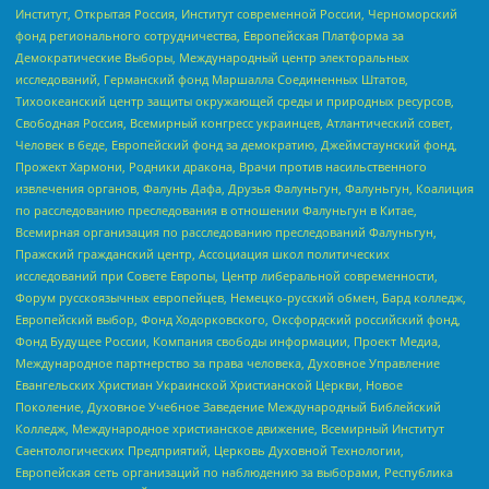
Институт, Открытая Россия, Институт современной России, Черноморский
фонд регионального сотрудничества, Европейская Платформа за
Демократические Выборы, Международный центр электоральных
исследований, Германский фонд Маршалла Соединенных Штатов,
Тихоокеанский центр защиты окружающей среды и природных ресурсов,
Свободная Россия, Всемирный конгресс украинцев, Атлантический совет,
Человек в беде, Европейский фонд за демократию, Джеймстаунский фонд,
Прожект Хармони, Родники дракона, Врачи против насильственного
извлечения органов, Фалунь Дафа, Друзья Фалуньгун, Фалуньгун, Коалиция
по расследованию преследования в отношении Фалуньгун в Китае,
Всемирная организация по расследованию преследований Фалуньгун,
Пражский гражданский центр, Ассоциация школ политических
исследований при Совете Европы, Центр либеральной современности,
Форум русскоязычных европейцев, Немецко-русский обмен, Бард колледж,
Европейский выбор, Фонд Ходорковского, Оксфордский российский фонд,
Фонд Будущее России, Компания свободы информации, Проект Медиа,
Международное партнерство за права человека, Духовное Управление
Евангельских Христиан Украинской Христианской Церкви, Новое
Поколение, Духовное Учебное Заведение Международный Библейский
Колледж, Международное христианское движение, Всемирный Институт
Саентологических Предприятий, Церковь Духовной Технологии,
Европейская сеть организаций по наблюдению за выборами, Республика