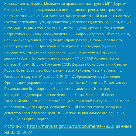
Независимость, Фирма, Молодежная правозащитная группа МПГ, Курсом
Правды и Единения, Каракольская инициативная группа, Автоград Крю,
Союз Славянских Сил Руси, Алля-Аят, Благотворительный пансионат Ак Умут,
Русская республика Русь, Арестантское уголовное единство, Башкорт, Нация
и свобода, Нация и свобода, W.H.С., Фалунь Дафа, Иртыш Ultras, Русский
Патриотический клуб-Новокузнецк/РПК, Сибирский державный союз, Фонд
борьбы с коррупцией, Фонд защиты прав граждан, Штабы Навального,
Совет граждан СССР Прикубанского округа г. Краснодара, Мужское
государство, Народное объединение русского движения, Народное
движение Адат, Народный совет граждан РСФСР СССР Архангельской
области, Проект Штурм, Граждане СССР, Держава Союз Советских Светлых
Родов, Совет Советских Социалистических Районов, Meta Platforms Inc,
Facebook, Instagram, WhatsApp, СИЧ-С14, Добровольческое Движение
Организации украинских националистов, Черный Комитет, Татарстанское
Региональное Всетатарское общественное движение, Невоград,
Молодежное Демократическое Движение Весна, Верховный Совет
Татарской Автономной Советской Социалистической Республики, Конгресс
ойрат-калмыцкого народа, Исполнительный комитет совета народных
депутатов Красноярского края, Этническое национальное объединение,
ЛГБТ, Я.МЫ Сергей Фургал
Источник:
https://minjust.gov.ru/ru/documents/7822/
данные
на
03.05.2024