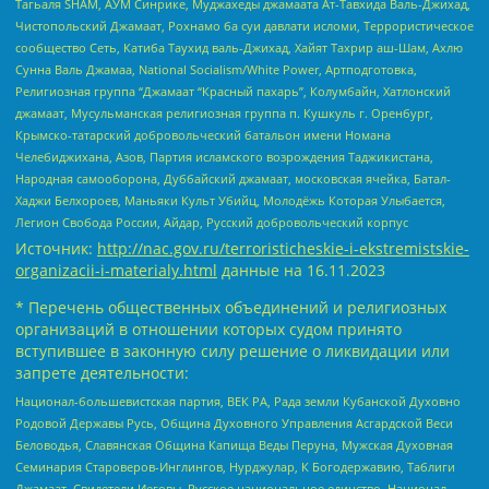
Тагьаля SHAM, АУМ Синрике, Муджахеды джамаата Ат-Тавхида Валь-Джихад,
Чистопольский Джамаат, Рохнамо ба суи давлати исломи, Террористическое
сообщество Сеть, Катиба Таухид валь-Джихад, Хайят Тахрир аш-Шам, Ахлю
Сунна Валь Джамаа, National Socialism/White Power, Артподготовка,
Религиозная группа “Джамаат “Красный пахарь”, Колумбайн, Хатлонский
джамаат, Мусульманская религиозная группа п. Кушкуль г. Оренбург,
Крымско-татарский добровольческий батальон имени Номана
Челебиджихана, Азов, Партия исламского возрождения Таджикистана,
Народная самооборона, Дуббайский джамаат, московская ячейка, Батал-
Хаджи Белхороев, Маньяки Культ Убийц, Молодёжь Которая Улыбается,
Легион Свобода России, Айдар, Русский добровольческий корпус
Источник:
http://nac.gov.ru/terroristicheskie-i-ekstremistskie-
organizacii-i-materialy.html
данные на
16.11.2023
* Перечень общественных объединений и религиозных
организаций в отношении которых судом принято
вступившее в законную силу решение о ликвидации или
запрете деятельности:
Национал-большевистская партия, ВЕК РА, Рада земли Кубанской Духовно
Родовой Державы Русь, Община Духовного Управления Асгардской Веси
Беловодья, Славянская Община Капища Веды Перуна, Мужская Духовная
Семинария Староверов-Инглингов, Нурджулар, К Богодержавию, Таблиги
Джамаат, Свидетели Иеговы, Русское национальное единство, Национал-