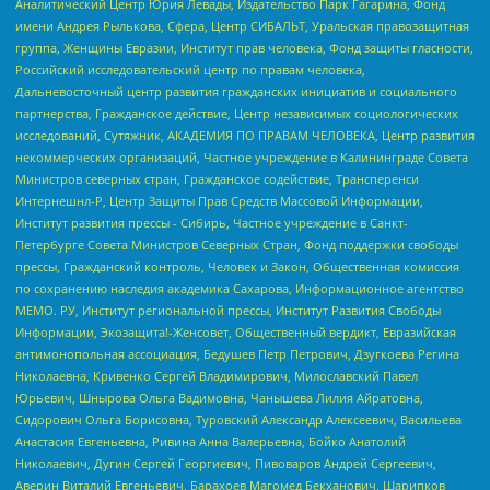
Аналитический Центр Юрия Левады, Издательство Парк Гагарина, Фонд
имени Андрея Рылькова, Сфера, Центр СИБАЛЬТ, Уральская правозащитная
группа, Женщины Евразии, Институт прав человека, Фонд защиты гласности,
Российский исследовательский центр по правам человека,
Дальневосточный центр развития гражданских инициатив и социального
партнерства, Гражданское действие, Центр независимых социологических
исследований, Сутяжник, АКАДЕМИЯ ПО ПРАВАМ ЧЕЛОВЕКА, Центр развития
некоммерческих организаций, Частное учреждение в Калининграде Совета
Министров северных стран, Гражданское содействие, Трансперенси
Интернешнл-Р, Центр Защиты Прав Средств Массовой Информации,
Институт развития прессы - Сибирь, Частное учреждение в Санкт-
Петербурге Совета Министров Северных Стран, Фонд поддержки свободы
прессы, Гражданский контроль, Человек и Закон, Общественная комиссия
по сохранению наследия академика Сахарова, Информационное агентство
МЕМО. РУ, Институт региональной прессы, Институт Развития Свободы
Информации, Экозащита!-Женсовет, Общественный вердикт, Евразийская
антимонопольная ассоциация, Бедушев Петр Петрович, Дзугкоева Регина
Николаевна, Кривенко Сергей Владимирович, Милославский Павел
Юрьевич, Шнырова Ольга Вадимовна, Чанышева Лилия Айратовна,
Сидорович Ольга Борисовна, Туровский Александр Алексеевич, Васильева
Анастасия Евгеньевна, Ривина Анна Валерьевна, Бойко Анатолий
Николаевич, Дугин Сергей Георгиевич, Пивоваров Андрей Сергеевич,
Аверин Виталий Евгеньевич, Барахоев Магомед Бекханович, Шарипков