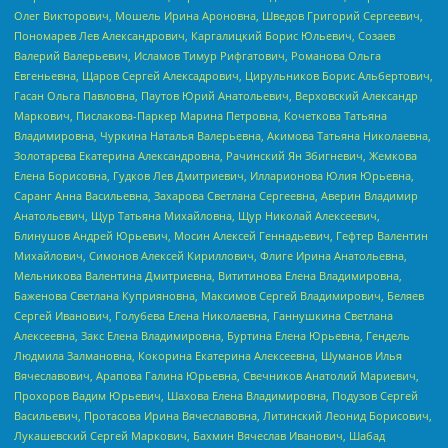
Олег Викторович, Мошель Ирина Ароновна, Шведов Григорий Сергеевич,
Пономарев Лев Александрович, Каргалицкий Борис Юльевич, Созаев
Валерий Валерьевич, Исламов Тимур Рифгатович, Романова Ольга
Евгеньевна, Щаров Сергей Алексадрович, Цирульников Борис Альбертович,
Гасан Ольга Павловна, Паутов Юрий Анатольевич, Верховский Александр
Маркович, Пислакова-Паркер Марина Петровна, Кочеткова Татьяна
Владимировна, Чуркина Наталья Валерьевна, Акимова Татьяна Николаевна,
Золотарева Екатерина Александровна, Рачинский Ян Збигневич, Жемкова
Елена Борисовна, Гудков Лев Дмитриевич, Илларионова Юлия Юрьевна,
Саранг Анна Васильевна, Захарова Светлана Сергеевна, Аверин Владимир
Анатольевич, Щур Татьяна Михайловна, Щур Николай Алексеевич,
Блинушов Андрей Юрьевич, Мосин Алексей Геннадьевич, Гефтер Валентин
Михайлович, Симонов Алексей Кириллович, Флиге Ирина Анатольевна,
Мельникова Валентина Дмитриевна, Вититинова Елена Владимировна,
Баженова Светлана Куприяновна, Максимов Сергей Владимирович, Беляев
Сергей Иванович, Голубева Елена Николаевна, Ганнушкина Светлана
Алексеевна, Закс Елена Владимировна, Буртина Елена Юрьевна, Гендель
Людмила Залмановна, Кокорина Екатерина Алексеевна, Шуманов Илья
Вячеславович, Арапова Галина Юрьевна, Свечников Анатолий Мариевич,
Прохоров Вадим Юрьевич, Шахова Елена Владимировна, Подузов Сергей
Васильевич, Протасова Ирина Вячеславовна, Литинский Леонид Борисович,
Лукашевский Сергей Маркович, Бахмин Вячеслав Иванович, Шабад