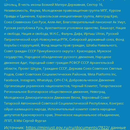
Штольц, В честь иконы Божией Матери Державная, Сектор 16,
Независимость, Фирма, Молодежная правозащитная группа МПГ, Курсом
Правды и Единения, Каракольская инициативная группа, Автоград Крю,
Союз Славянских Сил Руси, Алля-Аят, Благотворительный пансионат Ак Умут,
Русская республика Русь, Арестантское уголовное единство, Башкорт, Нация
и свобода, Нация и свобода, W.H.С., Фалунь Дафа, Иртыш Ultras, Русский
Патриотический клуб-Новокузнецк/РПК, Сибирский державный союз, Фонд
борьбы с коррупцией, Фонд защиты прав граждан, Штабы Навального,
Совет граждан СССР Прикубанского округа г. Краснодара, Мужское
государство, Народное объединение русского движения, Народное
движение Адат, Народный совет граждан РСФСР СССР Архангельской
области, Проект Штурм, Граждане СССР, Держава Союз Советских Светлых
Родов, Совет Советских Социалистических Районов, Meta Platforms Inc,
Facebook, Instagram, WhatsApp, СИЧ-С14, Добровольческое Движение
Организации украинских националистов, Черный Комитет, Татарстанское
Региональное Всетатарское общественное движение, Невоград,
Молодежное Демократическое Движение Весна, Верховный Совет
Татарской Автономной Советской Социалистической Республики, Конгресс
ойрат-калмыцкого народа, Исполнительный комитет совета народных
депутатов Красноярского края, Этническое национальное объединение,
ЛГБТ, Я.МЫ Сергей Фургал
Источник:
https://minjust.gov.ru/ru/documents/7822/
данные