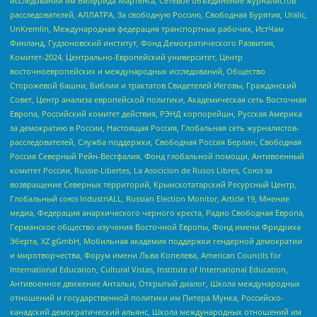
исследований им Вилфрида Мартенса, Сетевое объединение журналистов
расследователей, АЛЛАТРА, За свободную Россию, Свободная Бурятия, Uralic,
UnKremlin, Международная федерация транспортных рабочих, ИстЧам
Финланд, Гудзоновский институт, Фонд Демократического Развития,
Комитет-2024, Центрально-Европейский университет, Центр
восточноевропейских и международных исследований, Общество
Сторожевой башни, Библии и трактатов Свидетелей Иеговы, Гражданский
Совет, Центр анализа европейской политики, Академическая сеть Восточная
Европа, Российский комитет действия, РЭНД корпорейшн, Русская Америка
за демократию в России, Настоящая Россия, Глобальная сеть журналистов-
расследователей, Служба поддержки, Свободная Россия Берлин, Свободная
Россия Северный Рейн-Вестфалия, Фонд глобальной помощи, Антивоенный
комитет России, Russie-Libertes, La Asocicion de Rusos Libres, Союз за
возвращение Северных территорий, Крымскотатарский Ресурсный Центр,
Глобальный союз IndustriALL, Russian Election Monitor, Article 19, Мнение
медиа, Федерация анархического черного креста, Радио Свободная Европа,
Германское общество изучения Восточной Европы, Фонд имени Фридриха
Эберта, XZ gGmbH, Мобильная академия поддержки гендерной демократии
и миротворчества, Форум имени Льва Копелева, American Councils for
International Education, Cultural Vistas, Institute of International Education,
Антивоенное движение Антальи, Открытый диалог, Школа международных
отношений и государственной политики им Питера Мунка, Российско-
канадский демократический альянс, Школа международных отношений им