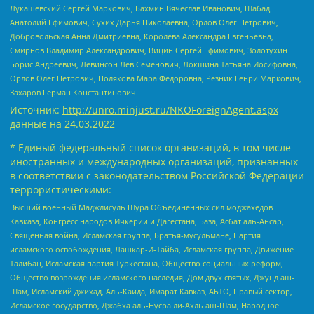
Лукашевский Сергей Маркович, Бахмин Вячеслав Иванович, Шабад
Анатолий Ефимович, Сухих Дарья Николаевна, Орлов Олег Петрович,
Добровольская Анна Дмитриевна, Королева Александра Евгеньевна,
Смирнов Владимир Александрович, Вицин Сергей Ефимович, Золотухин
Борис Андреевич, Левинсон Лев Семенович, Локшина Татьяна Иосифовна,
Орлов Олег Петрович, Полякова Мара Федоровна, Резник Генри Маркович,
Захаров Герман Константинович
Источник:
http://unro.minjust.ru/NKOForeignAgent.aspx
данные на
24.03.2022
* Единый федеральный список организаций, в том числе
иностранных и международных организаций, признанных
в соответствии с законодательством Российской Федерации
террористическими:
Высший военный Маджлисуль Шура Объединенных сил моджахедов
Кавказа, Конгресс народов Ичкерии и Дагестана, База, Асбат аль-Ансар,
Священная война, Исламская группа, Братья-мусульмане, Партия
исламского освобождения, Лашкар-И-Тайба, Исламская группа, Движение
Талибан, Исламская партия Туркестана, Общество социальных реформ,
Общество возрождения исламского наследия, Дом двух святых, Джунд аш-
Шам, Исламский джихад, Аль-Каида, Имарат Кавказ, АБТО, Правый сектор,
Исламское государство, Джабха аль-Нусра ли-Ахль аш-Шам, Народное