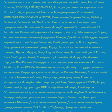
Европейская сеть организаций по наблюдению за выборами, Республика
Польша, СВОБОДНЫЙ ИДЕЛЬ-УРАЛ, Ассоциация развития журналистики,
IStories fonds, Королевский Институт Международных Отношений,
КРИМСЬКА ПРАВОЗАХИСНА ГРУПА, Фонд имени Генриха Бёлля, Stichting
Bellingcat, Bellingcat Ltd, The Insider, Институт правовой инициативы
Центральной и Восточной Европы, Фонд Открытой Эстонии, Calvert 22
Foundation, Канадский украинский конгресс, Институт Макдональда-Лорье,
Украинская национальная федерация Канады, Декабристы, Международный
научный центр им Вудро Вильсона, Свободная пресса, Возрождение,
Всеукраинский духовный центр , Риддл, Русский антивоенный комитет в
Швеции, Проект Медуза, Фонд Андрея Сахарова, Форум свободной России,
Лига Свободных Наций, Transparеncy International, Форум Свободных
Народов ПостРоссии, Солидарность с гражданским движением в России –
Solidarus, КрымSOS, Свободный университет, Институт государственного
управления, Форум гражданского общества Россия, Беллона, Союз жителей
островов Тисима и Хабомаи, Съезд народных депутатов, Гринпис
Интернешнл, Фонд борьбы с коррупцией Инк, Завет церквей TCCN, Агора,
Всемирный фонд природы, BDR Novaja Gazeta-Europe, Алтай проект,
Образовательный дом прав человека Чернигов, Фонд Дом Прав Человека,
Белорусский дом прав человека имени Бориса Звозскова, Дом прав
человека Тбилиси, Дом прав человека Ереван, Дом прав человека Крым,
Центр дикого лосося, TVR Studios, ТВ Дождь, Центр европейских