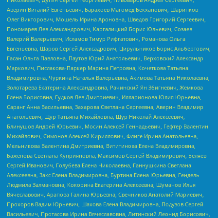
Аверин Виталий Евгеньевич, Барахоев Магомед Бекханович, Шарипков
Олег Викторович, Мошель Ирина Ароновна, Шведов Григорий Сергеевич,
Пономарев Лев Александрович, Каргалицкий Борис Юльевич, Созаев
Валерий Валерьевич, Исламов Тимур Рифгатович, Романова Ольга
Евгеньевна, Щаров Сергей Алексадрович, Цирульников Борис Альбертович,
Гасан Ольга Павловна, Паутов Юрий Анатольевич, Верховский Александр
Маркович, Пислакова-Паркер Марина Петровна, Кочеткова Татьяна
Владимировна, Чуркина Наталья Валерьевна, Акимова Татьяна Николаевна,
Золотарева Екатерина Александровна, Рачинский Ян Збигневич, Жемкова
Елена Борисовна, Гудков Лев Дмитриевич, Илларионова Юлия Юрьевна,
Саранг Анна Васильевна, Захарова Светлана Сергеевна, Аверин Владимир
Анатольевич, Щур Татьяна Михайловна, Щур Николай Алексеевич,
Блинушов Андрей Юрьевич, Мосин Алексей Геннадьевич, Гефтер Валентин
Михайлович, Симонов Алексей Кириллович, Флиге Ирина Анатольевна,
Мельникова Валентина Дмитриевна, Вититинова Елена Владимировна,
Баженова Светлана Куприяновна, Максимов Сергей Владимирович, Беляев
Сергей Иванович, Голубева Елена Николаевна, Ганнушкина Светлана
Алексеевна, Закс Елена Владимировна, Буртина Елена Юрьевна, Гендель
Людмила Залмановна, Кокорина Екатерина Алексеевна, Шуманов Илья
Вячеславович, Арапова Галина Юрьевна, Свечников Анатолий Мариевич,
Прохоров Вадим Юрьевич, Шахова Елена Владимировна, Подузов Сергей
Васильевич, Протасова Ирина Вячеславовна, Литинский Леонид Борисович,