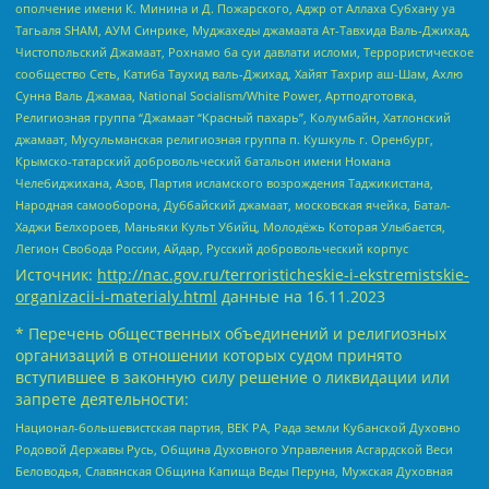
ополчение имени К. Минина и Д. Пожарского, Аджр от Аллаха Субхану уа
Тагьаля SHAM, АУМ Синрике, Муджахеды джамаата Ат-Тавхида Валь-Джихад,
Чистопольский Джамаат, Рохнамо ба суи давлати исломи, Террористическое
сообщество Сеть, Катиба Таухид валь-Джихад, Хайят Тахрир аш-Шам, Ахлю
Сунна Валь Джамаа, National Socialism/White Power, Артподготовка,
Религиозная группа “Джамаат “Красный пахарь”, Колумбайн, Хатлонский
джамаат, Мусульманская религиозная группа п. Кушкуль г. Оренбург,
Крымско-татарский добровольческий батальон имени Номана
Челебиджихана, Азов, Партия исламского возрождения Таджикистана,
Народная самооборона, Дуббайский джамаат, московская ячейка, Батал-
Хаджи Белхороев, Маньяки Культ Убийц, Молодёжь Которая Улыбается,
Легион Свобода России, Айдар, Русский добровольческий корпус
Источник:
http://nac.gov.ru/terroristicheskie-i-ekstremistskie-
organizacii-i-materialy.html
данные на
16.11.2023
* Перечень общественных объединений и религиозных
организаций в отношении которых судом принято
вступившее в законную силу решение о ликвидации или
запрете деятельности:
Национал-большевистская партия, ВЕК РА, Рада земли Кубанской Духовно
Родовой Державы Русь, Община Духовного Управления Асгардской Веси
Беловодья, Славянская Община Капища Веды Перуна, Мужская Духовная