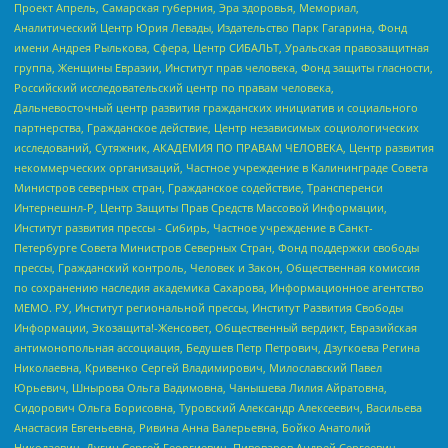
Проект Апрель, Самарская губерния, Эра здоровья, Мемориал,
Аналитический Центр Юрия Левады, Издательство Парк Гагарина, Фонд
имени Андрея Рылькова, Сфера, Центр СИБАЛЬТ, Уральская правозащитная
группа, Женщины Евразии, Институт прав человека, Фонд защиты гласности,
Российский исследовательский центр по правам человека,
Дальневосточный центр развития гражданских инициатив и социального
партнерства, Гражданское действие, Центр независимых социологических
исследований, Сутяжник, АКАДЕМИЯ ПО ПРАВАМ ЧЕЛОВЕКА, Центр развития
некоммерческих организаций, Частное учреждение в Калининграде Совета
Министров северных стран, Гражданское содействие, Трансперенси
Интернешнл-Р, Центр Защиты Прав Средств Массовой Информации,
Институт развития прессы - Сибирь, Частное учреждение в Санкт-
Петербурге Совета Министров Северных Стран, Фонд поддержки свободы
прессы, Гражданский контроль, Человек и Закон, Общественная комиссия
по сохранению наследия академика Сахарова, Информационное агентство
МЕМО. РУ, Институт региональной прессы, Институт Развития Свободы
Информации, Экозащита!-Женсовет, Общественный вердикт, Евразийская
антимонопольная ассоциация, Бедушев Петр Петрович, Дзугкоева Регина
Николаевна, Кривенко Сергей Владимирович, Милославский Павел
Юрьевич, Шнырова Ольга Вадимовна, Чанышева Лилия Айратовна,
Сидорович Ольга Борисовна, Туровский Александр Алексеевич, Васильева
Анастасия Евгеньевна, Ривина Анна Валерьевна, Бойко Анатолий
Николаевич, Дугин Сергей Георгиевич, Пивоваров Андрей Сергеевич,