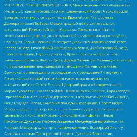
MEDIA DEVELOPMENT INVESTMENT FUND, Международный Республиканский
Институт, Открытая Россия, Институт современной России, Черноморский
фонд регионального сотрудничества, Европейская Платформа за
Демократические Выборы, Международный центр электоральных
исследований, Германский фонд Маршалла Соединенных Штатов,
Тихоокеанский центр защиты окружающей среды и природных ресурсов,
Свободная Россия, Всемирный конгресс украинцев, Атлантический совет,
Человек в беде, Европейский фонд за демократию, Джеймстаунский фонд,
Прожект Хармони, Родники дракона, Врачи против насильственного
извлечения органов, Фалунь Дафа, Друзья Фалуньгун, Фалуньгун, Коалиция
по расследованию преследования в отношении Фалуньгун в Китае,
Всемирная организация по расследованию преследований Фалуньгун,
Пражский гражданский центр, Ассоциация школ политических
исследований при Совете Европы, Центр либеральной современности,
Форум русскоязычных европейцев, Немецко-русский обмен, Бард колледж,
Европейский выбор, Фонд Ходорковского, Оксфордский российский фонд,
Фонд Будущее России, Компания свободы информации, Проект Медиа,
Международное партнерство за права человека, Духовное Управление
Евангельских Христиан Украинской Христианской Церкви, Новое
Поколение, Духовное Учебное Заведение Международный Библейский
Колледж, Международное христианское движение, Всемирный Институт
Саентологических Предприятий, Церковь Духовной Технологии,