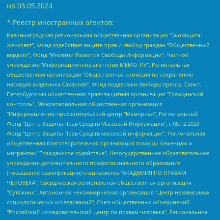
на
03.05.2024
* Реестр иностранных агентов:
Калининградская региональная общественная организация "Экозащита!-Женсовет", Фонд содействия защите прав и свобод граждан "Общественный вердикт", Фонд "Институт Развития Свободы Информации", Частное учреждение "Информационное агентство МЕМО. РУ", Региональная общественная организация "Общественная комиссия по сохранению наследия академика Сахарова", Фонд поддержки свободы прессы, Санкт-Петербургская общественная правозащитная организация "Гражданский контроль", Межрегиональная общественная организация "Информационно-просветительский центр "Мемориал", Региональный Фонд "Центр Защиты Прав Средств Массовой Информации", с 05.12.2023 Фонд "Центр Защиты Прав Средств массовой информации", Региональная общественная благотворительная организация помощи беженцам и мигрантам "Гражданское содействие", Негосударственное образовательное учреждение дополнительного профессионального образования (повышение квалификации) специалистов "АКАДЕМИЯ ПО ПРАВАМ ЧЕЛОВЕКА", Свердловская региональная общественная организация "Сутяжник", Автономная некоммерческая организация "Центр независимых социологических исследований", Союз общественных объединений "Российский исследовательский центр по правам человека", Региональное общественное учреждение научно-информационный центр "МЕМОРИАЛ", Некоммерческая организация "Фонд защиты гласности", Автономная некоммерческая организация "Институт прав человека", Городская общественная организация "Екатеринбургское общество "МЕМОРИАЛ", Городская общественная организация "Рязанское историко-просветительское и правозащитное общество "Мемориал" (Рязанский Мемориал), Челябинский региональный орган общественной самодеятельности – женское общественное объединение "Женщины Евразии", Челябинский региональный орган общественной самодеятельности "Уральская правозащитная группа", Фонд содействия защите здоровья и социальной справедливости имени Андрея Рылькова, Автономная Некоммерческая Организация "Аналитический Центр Юрия Левады", Автономная некоммерческая организация социальной поддержки населения "Проект Апрель", Региональная общественная организация помощи женщинам и детям, находящимся в кризисной ситуации "Информационно-методический центр "Анна", Фонд содействия развитию массовых коммуникаций и правовому просвещению "Так-так-Так", Фонд содействия устойчивому развитию "Серебряная тайга", Свердловский региональный общественный фонд социальных проектов "Новое время", "Idel.Реалии", Кавказ.Реалии, Крым.Реалии, Телеканал Настоящее Время, Татаро-башкирская служба Радио Свобода (Azatliq Radiosi), Радио Свободная Европа/Радио Свобода (PCE/PC), "Сибирь.Реалии", "Фактограф", Благотворительный фонд помощи осужденным и их семьям, Автономная некоммерческая организация "Институт глобализации и социальных движений", Фонд "В защиту прав заключенных", Частное учреждение "Центр поддержки и содействия развитию средств массовой информации", Пензенский региональный общественный благотворительный фонд "Гражданский союз", "Север.Реалии", Некоммерческая организация Фонд "Правовая инициатива", Общество с ограниченной ответственностью "Радио Свободная Европа/Радио Свобода", Чешское информационное агентство "MEDIUM-ORIENT", Красноярская региональная общественная организация "Мы против СПИДа", Камалягин Денис Николаевич, Маркелов Сергей Евгеньевич, Пономарев Лев Александрович, Савицкая Людмила Алексеевна, Автономная некоммерческая организация "Центр по работе с проблемой насилия "НАСИЛИЮ.НЕТ", Межрегиональный профессиональный союз работников здравоохранения "Альянс врачей", Юридическое лицо, зарегистрированное в Латвийской Республике, SIA "Medusa Project" (регистрационный номер 40103797863, дата регистрации 10.06.2014), Некоммерческая организация "Фонд по борьбе с коррупцией", Автономная некоммерческая организация "Институт права и публичной политики", Баданин Роман Сергеевич, Гликин Максим Александрович, Железнова Мария Михайловна, Лукьянова Юлия Сергеевна, Маетная Елизавета Витальевна, Маняхин Петр Борисович, Чуракова Ольга Владимировна, Ярош Юлия Петровна, Юридическое лицо "The Insider SIA", зарегистрированное в Риге, Латвийская Республика (дата регистрации 26.06.2015), являющееся администратором доменного имени интернет-издания "The Insider SIA", https://theins.ru, Постернак Алексей Евгеньевич, Рубин Михаил Аркадьевич, Анин Роман Александрович, Юридическое лицо Istories fonds, зарегистрированное в Латвийской Республике (регистрационный номер 50008295751, дата регистрации 24.02.2020), Великовский Дмитрий Александрович, Долинина Ирина Николаевна, Мароховская Алеся Алексеевна, Шлейнов Роман Юрьевич, Шмагун Олеся Валентиновна, Общество с ограниченной ответственностью "Альтаир 2021", Общество с ограниченной ответственностью "Вега 2021", Общество с ограниченной ответственностью "Главный редактор 2021", Общество с ограниченной ответственностью "Ромашки монолит", Важенков Артем Валерьевич, Ивановская областная общественная организация "Центр гендерных исследований", Гурман Юрий Альбертович, Медиапроект "ОВД-Инфо", Егоров Владимир Владимирович, Жилинский Владимир Александрович, Общество с ограниченной ответственностью "ЗП", Иванова София Юрьевна, Карезина Инна Павловна, Кильтау Екатерина Викторовна, Петров Алексей Викторович, Пискунов Сергей Евгеньевич, Смирнов Сергей Сергеевич, Тихонов Михаил Сергеевич, Общество с ограниченной ответственностью "ЖУРНАЛИСТ-ИНОСТРАННЫЙ АГЕНТ", Арапова Галина Юрьевна, Вольтская Татьяна Анатольевна, Американская компания "Mason G.E.S. Anonymous Foundation" (США), являющаяся владельцем интернет-издания https://mnews.world/, Компания "Stichting Bellingcat", зарегистрированная в Нидерландах (дата регистрации 11.07.2018), Захаров Андрей Вячеславович, Клепиковская Екатерина Дмитриевна, Общество с ограниченной ответственностью "МЕМО", Перл Роман Александрович, Симонов Евгений Алексеевич, Соловьева Елена Анатольевна, Сотников Даниил Владимирович, Сурначева Елизавета Дмитриевна, Автономная некоммерческая организация по защите прав человека и информированию населения "Якутия – Наше Мнение", Общество с ограниченной ответственностью "Москоу диджитал медиа", с 26.01.2023 Общество с ограниченной ответственностью "Чайка Белые сады", Ветошкина Валерия Валерьевна, Заговора Максим Александрович, Межрегиональное общественное движение "Российская ЛГБТ - сеть", Оленичев Максим Владимирович, Павлов Иван Юрьевич, Скворцова Елена Сергеевна, Общество с ограниченной ответственностью "Как бы инагент", Кочетков Игорь Викторович, Общество с ограниченной ответственностью "Честные выборы", Еланчик Олег Александрович, Общество с ограниченной ответственностью "Нобелевский призыв", Гималова Регина Эмилевна, Григорьев Андрей Валерьевич, Григорьева Алина Александровна, Ассоциация по содействию защите прав призывников, альтернативнослужащих и военнослужащих "Правозащитная группа "Гражданин.Армия.Право", Хисамова Регина Фаритовна, Автономная некоммерческая организация по реализации социально-правовых программ "Лилит", Дальневосточное общественное движение "Маяк", Санкт-Петербургская ЛГБТ-инициативная группа "Выход", Инициативная группа ЛГБТ+ "Реверс", Алексеев Андрей Викторович, Бекбулатова Таисия Львовна, Беляев Иван Михайлович, Владыкина Елена Сергеевна, Гельман Марат Александрович, Никульшина Вероника Юрьевна, Толоконникова Надежда Андреевна, Шендерович Виктор Анатольевич, Общество с ограниченной ответственностью "Данное сообщение", Общество с ограниченной ответственностью Издательский дом "Новая глава", Айнбиндер Александра Александровна, Московский комьюнити-центр для ЛГБТ+инициатив, Благотворительный фонд развития филантропии, Deutsche Welle (Германия, Kurt-Schumacher-Strasse 3, 53113 Bonn), Борзунова Мария Михайловна, Воробьев Виктор Викторович, Голубева Анна Львовна, Константинова Алла Михайловна, Малкова Ирина Владимировна, Мурадов Мурад Абдулгалимович, Осетинская Елизавета Николаевна, Понасенков Евгений Николаевич, Ганапольский Матвей Юрьевич, Киселев Евгений Алексеевич, Борухович Ирина Григорьевна, Дремин Иван Тимофеевич, Дубровский Дмитрий Викторович, Красноярская региональная общественная организация поддержки и развития альтернативных образовательных технологий и межкультурных коммуникаций "ИНТЕРРА", Маяковская Екатерина Алексеевна, Фейгин Марк Захарович, Филимонов Андрей Викторович, Дзугкоева Регина Николаевна, Доброхотов Роман Александрович, Дудь Юрий Александрович, Елкин Сергей Владимирович, Кругликов Кирилл Игоревич, Сабунаева Мария Леонидовна, Семенов Алексей Владимирович, Шаинян Карен Багратович, Шульман Екатерина Михайловна, Асафьев Артур Валерьевич, Вахштайн Виктор Семенович, Венедиктов Алексей Алексеевич, Лушникова Екатерина Евгеньевна, Волков Леонид Михайлович, Невзоров Александр Глебович, Пархоменко Сергей Борисович, Сироткин Ярослав Николаевич, Кара-Мурза Владимир Владимирович, Баранова Наталья Владимировна, Гозман Леонид Яковлевич, Кагарлицкий Борис Юльевич, Климарев Михаил Валерьевич, Милов Владимир Станиславович, Автономная некоммерческая организация Краснодарский центр современного искусства "Типография", Моргенштерн Алишер Тагирович, Соболь Любовь Эдуардовна, Общество с ограниченной ответственностью "ЛИЗА НОРМ", Каспаров Гарри Кимович, Ходорковский Михаил Борисович, Общество с ограниченной ответственностью "Апрельские тезисы", Данилович Ирина Брониславовна, Кашин Олег Владимирович, Петров Николай Владимирович, Пивоваров Алексей Владимирович, Соколов Михаил Владимирович, Цветкова Юлия Владимировна, Чичваркин Евгений Александрович, Комитет против пыток/Команда против пыток, Общество с ограниченной ответственностью "Первый научный", Общество с ограниченной ответственностью "Вертолет и ко", Белоцерковская Вероника Борисовна, Кац Максим Евгеньевич, Лазарева Татьяна Юрьевна, Шаведдинов Руслан Табризович, Яшин Илья Валерьевич, Общество с ограниченной ответственностью "Иноагент ААВ", Алешковский Дмитрий Петрович, Альбац Евгения Марковна, Быков Дмитрий Львович, Галямина Юлия Евгеньевна, Лойко Сергей Леонидович, Мартынов Кирилл Константинович, Медведев Сергей Александрович, Крашенинников Федор Геннадиевич, Гордеева Катерина Вл