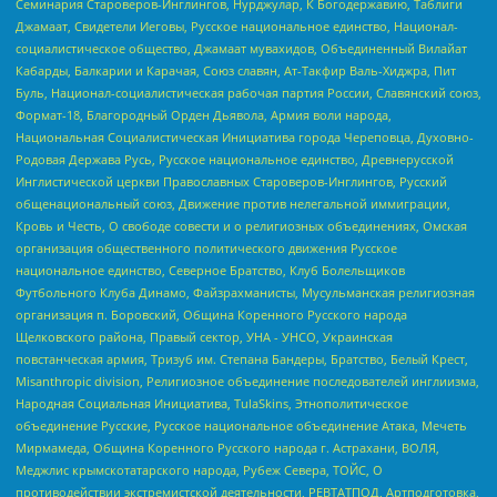
Семинария Староверов-Инглингов, Нурджулар, К Богодержавию, Таблиги
Джамаат, Свидетели Иеговы, Русское национальное единство, Национал-
социалистическое общество, Джамаат мувахидов, Объединенный Вилайат
Кабарды, Балкарии и Карачая, Союз славян, Ат-Такфир Валь-Хиджра, Пит
Буль, Национал-социалистическая рабочая партия России, Славянский союз,
Формат-18, Благородный Орден Дьявола, Армия воли народа,
Национальная Социалистическая Инициатива города Череповца, Духовно-
Родовая Держава Русь, Русское национальное единство, Древнерусской
Инглистической церкви Православных Староверов-Инглингов, Русский
общенациональный союз, Движение против нелегальной иммиграции,
Кровь и Честь, О свободе совести и о религиозных объединениях, Омская
организация общественного политического движения Русское
национальное единство, Северное Братство, Клуб Болельщиков
Футбольного Клуба Динамо, Файзрахманисты, Мусульманская религиозная
организация п. Боровский, Община Коренного Русского народа
Щелковского района, Правый сектор, УНА - УНСО, Украинская
повстанческая армия, Тризуб им. Степана Бандеры, Братство, Белый Крест,
Misanthropic division, Религиозное объединение последователей инглиизма,
Народная Социальная Инициатива, TulaSkins, Этнополитическое
объединение Русские, Русское национальное объединение Атака, Мечеть
Мирмамеда, Община Коренного Русского народа г. Астрахани, ВОЛЯ,
Меджлис крымскотатарского народа, Рубеж Севера, ТОЙС, О
противодействии экстремистской деятельности, РЕВТАТПОД, Артподготовка,