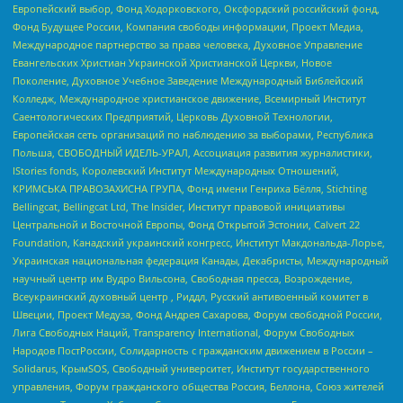
Европейский выбор, Фонд Ходорковского, Оксфордский российский фонд,
Фонд Будущее России, Компания свободы информации, Проект Медиа,
Международное партнерство за права человека, Духовное Управление
Евангельских Христиан Украинской Христианской Церкви, Новое
Поколение, Духовное Учебное Заведение Международный Библейский
Колледж, Международное христианское движение, Всемирный Институт
Саентологических Предприятий, Церковь Духовной Технологии,
Европейская сеть организаций по наблюдению за выборами, Республика
Польша, СВОБОДНЫЙ ИДЕЛЬ-УРАЛ, Ассоциация развития журналистики,
IStories fonds, Королевский Институт Международных Отношений,
КРИМСЬКА ПРАВОЗАХИСНА ГРУПА, Фонд имени Генриха Бёлля, Stichting
Bellingcat, Bellingcat Ltd, The Insider, Институт правовой инициативы
Центральной и Восточной Европы, Фонд Открытой Эстонии, Calvert 22
Foundation, Канадский украинский конгресс, Институт Макдональда-Лорье,
Украинская национальная федерация Канады, Декабристы, Международный
научный центр им Вудро Вильсона, Свободная пресса, Возрождение,
Всеукраинский духовный центр , Риддл, Русский антивоенный комитет в
Швеции, Проект Медуза, Фонд Андрея Сахарова, Форум свободной России,
Лига Свободных Наций, Transparеncy International, Форум Свободных
Народов ПостРоссии, Солидарность с гражданским движением в России –
Solidarus, КрымSOS, Свободный университет, Институт государственного
управления, Форум гражданского общества Россия, Беллона, Союз жителей