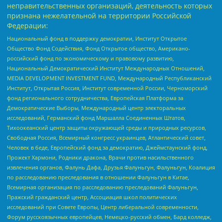
неправительственных организаций, деятельность которых
признана нежелательной на территории Российской
Федерации:
Национальный фонд в поддержку демократии, Институт Открытое
Общество Фонд Содействия, Фонд Открытое общество, Американо-
российский фонд по экономическому и правовому развитию,
Национальный Демократический Институт Международных Отношений,
MEDIA DEVELOPMENT INVESTMENT FUND, Международный Республиканский
Институт, Открытая Россия, Институт современной России, Черноморский
фонд регионального сотрудничества, Европейская Платформа за
Демократические Выборы, Международный центр электоральных
исследований, Германский фонд Маршалла Соединенных Штатов,
Тихоокеанский центр защиты окружающей среды и природных ресурсов,
Свободная Россия, Всемирный конгресс украинцев, Атлантический совет,
Человек в беде, Европейский фонд за демократию, Джеймстаунский фонд,
Прожект Хармони, Родники дракона, Врачи против насильственного
извлечения органов, Фалунь Дафа, Друзья Фалуньгун, Фалуньгун, Коалиция
по расследованию преследования в отношении Фалуньгун в Китае,
Всемирная организация по расследованию преследований Фалуньгун,
Пражский гражданский центр, Ассоциация школ политических
исследований при Совете Европы, Центр либеральной современности,
Форум русскоязычных европейцев, Немецко-русский обмен, Бард колледж,