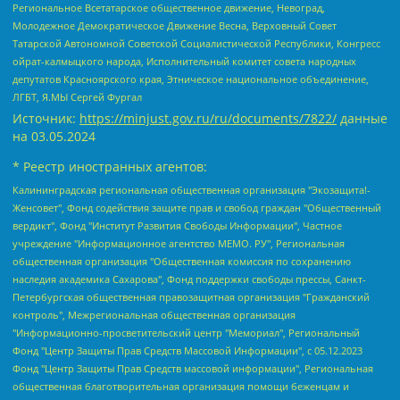
Региональное Всетатарское общественное движение, Невоград,
Молодежное Демократическое Движение Весна, Верховный Совет
Татарской Автономной Советской Социалистической Республики, Конгресс
ойрат-калмыцкого народа, Исполнительный комитет совета народных
депутатов Красноярского края, Этническое национальное объединение,
ЛГБТ, Я.МЫ Сергей Фургал
Источник:
https://minjust.gov.ru/ru/documents/7822/
данные
на
03.05.2024
* Реестр иностранных агентов:
Калининградская региональная общественная организация "Экозащита!-Женсовет", Фонд содействия защите прав и свобод граждан "Общественный вердикт", Фонд "Институт Развития Свободы Информации", Частное учреждение "Информационное агентство МЕМО. РУ", Региональная общественная организация "Общественная комиссия по сохранению наследия академика Сахарова", Фонд поддержки свободы прессы, Санкт-Петербургская общественная правозащитная организация "Гражданский контроль", Межрегиональная общественная организация "Информационно-просветительский центр "Мемориал", Региональный Фонд "Центр Защиты Прав Средств Массовой Информации", с 05.12.2023 Фонд "Центр Защиты Прав Средств массовой информации", Региональная общественная благотворительная организация помощи беженцам и мигрантам "Гражданское содействие", Негосударственное образовательное учреждение дополнительного профессионального образования (повышение квалификации) специалистов "АКАДЕМИЯ ПО ПРАВАМ ЧЕЛОВЕКА", Свердловская региональная общественная организация "Сутяжник", Автономная некоммерческая организация "Центр независимых социологических исследований", Союз общественных объединений "Российский исследовательский центр по правам человека", Региональное общественное учреждение научно-информационный центр "МЕМОРИАЛ", Некоммерческая организация "Фонд защиты гласности", Автономная некоммерческая организация "Институт прав человека", Городская общественная организация "Екатеринбургское общество "МЕМОРИАЛ", Городская общественная организация "Рязанское историко-просветительское и правозащитное общество "Мемориал" (Рязанский Мемориал), Челябинский региональный орган общественной самодеятельности – женское общественное объединение "Женщины Евразии", Челябинский региональный орган общественной самодеятельности "Уральская правозащитная группа", Фонд содействия защите здоровья и социальной справедливости имени Андрея Рылькова, Автономная Некоммерческая Организация "Аналитический Центр Юрия Левады", Автономная некоммерческая организация социальной поддержки населения "Проект Апрель", Региональная общественная организация помощи женщинам и детям, находящимся в кризисной ситуации "Информационно-методический центр "Анна", Фонд содействия развитию массовых коммуникаций и правовому просвещению "Так-так-Так", Фонд содействия устойчивому развитию "Серебряная тайга", Свердловский региональный общественный фонд социальных проектов "Новое время", "Idel.Реалии", Кавказ.Реалии, Крым.Реалии, Телеканал Настоящее Время, Татаро-башкирская служба Радио Свобода (Azatliq Radiosi), Радио Свободная Европа/Радио Свобода (PCE/PC), "Сибирь.Реалии", "Фактограф", Благотворительный фонд помощи осужденным и их семьям, Автономная некоммерческая организация "Институт глобализации и социальных движений", Фонд "В защиту прав заключенных", Частное учреждение "Центр поддержки и содействия развитию средств массовой информации", Пензенский региональный общественный благотворительный фонд "Гражданский союз", "Север.Реалии", Некоммерческая организация Фонд "Правовая инициатива", Общество с ограниченной ответственностью "Радио Свободная Европа/Радио Свобода", Чешское информационное агентство "MEDIUM-ORIENT", Красноярская региональная общественная организация "Мы против СПИДа", Камалягин Денис Николаевич, Маркелов Сергей Евгеньевич, Пономарев Лев Александрович, Савицкая Людмила Алексеевна, Автономная некоммерческая организация "Центр по работе с проблемой насилия "НАСИЛИЮ.НЕТ", Межрегиональный профессиональный союз работников здравоохранения "Альянс врачей", Юридическое лицо, зарегистрированное в Латвийской Республике, SIA "Medusa Project" (регистрационный номер 40103797863, дата регистрации 10.06.2014), Некоммерческая организация "Фонд по борьбе с коррупцией", Автономная некоммерческая организация "Институт права и публичной политики", Баданин Роман Сергеевич, Гликин Максим Александрович, Железнова Мария Михайловна, Лукьянова Юлия Сергеевна, Маетная Елизавета Витальевна, Маняхин Петр Борисович, Чуракова Ольга Владимировна, Ярош Юлия Петровна, Юридическое лицо "The Insider SIA", зарегистрированное в Риге, Латвийская Республика (дата регистрации 26.06.2015), являющееся администратором доменного имени интернет-издания "The Insider SIA", https://theins.ru, Постернак Алексей Евгеньевич, Рубин Михаил Аркадьевич, Анин Роман Александрович, Юридическое лицо Istories fonds, зарегистрированное в Латвийской Республике (регистрационный номер 50008295751, дата регистрации 24.02.2020), Великовский Дмитрий Александрович, Долинина Ирина Николаевна, Мароховская Алеся Алексеевна, Шлейнов Роман Юрьевич, Шмагун Олеся Валентиновна, Общество с ограниченной ответственностью "Альтаир 2021", Общество с ограниченной ответственностью "Вега 2021", Общество с ограниченной ответственностью "Главный редактор 2021", Общество с ограниченной ответственностью "Ромашки монолит", Важенков Артем Валерьевич, Ивановская областная общественная организация "Центр гендерных исследований", Гурман Юрий Альбертович, Медиапроект "ОВД-Инфо", Егоров Владимир Владимирович, Жилинский Владимир Александрович, Общество с ограниченной ответственностью "ЗП", Иванова София Юрьевна, Карезина Инна Павловна, Кильтау Екатерина Викторовна, Петров Алексей Викторович, Пискунов Сергей Евгеньевич, Смирнов Сергей Сергеевич, Тихонов Михаил Сергеевич, Общество с ограниченной ответственностью "ЖУРНАЛИСТ-ИНОСТРАННЫЙ АГЕНТ", Арапова Галина Юрьевна, Вольтская Татьяна Анатольевна, Американская компания "Mason G.E.S. Anonymous Foundation" (США), являющаяся владельцем интернет-издания https://mnews.world/, Компания "Stichting Bellingcat", зарегистрированная в Нидерландах (дата регистрации 11.07.2018), Захаров Андрей Вячеславович, Клепиковская Екатерина Дмитриевна, Общество с ограниченной ответственностью "МЕМО", Перл Роман Александрович, Симонов Евгений Алексеевич, Соловьева Елена Анатольевна, Сотников Даниил Владимирович, Сурначева Елизавета Дмитриевна, Автономная некоммерческая организация по защите прав человека и информированию населения "Якутия – Наше Мнение", Общество с ограниченной ответственностью "Москоу диджитал медиа", с 26.01.2023 Общество с ограниченной ответственностью "Чайка Белые сады", Ветошкина Валерия Валерьевна, Заговора Максим Александрович, Межрегиональное общественное движение "Российская ЛГБТ - сеть", Оленичев Максим Владимирович, Павлов Иван Юрьевич, Скворцова Елена Сергеевна, Общество с ограниченной ответственностью "Как бы инагент", Кочетков Игорь Викторович, Общество с ограниченной ответственностью "Честные выборы", Еланчик Олег Александрович, Общество с ограниченной ответственностью "Нобелевский призыв", Гималова Регина Эмилевна, Григорьев Андрей Валерьевич, Григорьева Алина Александровна, Ассоциация по содействию защите прав призывников, альтернативнослужащих и военнослужащих "Правозащитная группа "Гражданин.Армия.Право", Хисамова Регина Фаритовна, Автономная некоммерческая организация по реализации социально-правовых программ "Лилит", Дальневосточное общественное движение "Маяк", Санкт-Петербургская ЛГБТ-инициативная группа "Выход", Инициативная группа ЛГБТ+ "Реверс", Алексеев Андрей Викторович, Бекбулатова Таисия Львовна, Беляев Иван Михайлович, Владыкина Елена Сергеевна, Гельман Марат Александрович, Никульшина Вероника Юрьевна, Толоконникова Надежда Андреевна, Шендерович Виктор Анатольевич, Общество с ограниченной ответственностью "Данное сообщение", Общество с ограниченной ответственностью Издательский дом "Новая глава", Айнбиндер Александра Александровна, Московский комьюнити-центр для ЛГБТ+инициатив, Благотворительный фонд развития филантропии, Deutsche Welle (Германия, Kurt-Schumacher-Strasse 3, 53113 Bonn), Борзунова Мария Михайловна, Воробьев Виктор Викторович, Голубева Анна Львовна, Константинова Алла Михайловна, Малкова Ирина Владимировна, Мурадов Мурад Абдулгалимович, Осетинская Елизавета Николаевна, Понасенков Евгений Николаевич, Ганапольский Матвей Юрьевич, Киселев Евгений Алексеевич, Борухович Ирина Григорьевна, Дремин Иван Тимофеевич, Дубровский Дмитрий Викторович, Красноярская региональная общественная организация поддержки и развития альтернативных образовательных технологий и межкультурных коммуникаций "ИНТЕРРА", Маяковская Екатерина Алексеевна, Фейгин Марк Захарович, Филимонов Андрей Викторович, Дзугкоева Регина Николаевна, Доброхотов Роман Александрович, Дудь Юрий Александрович, Елкин Сергей Владимирович, Кругликов Кирилл Игоревич, Сабунаева Мария Леонидовна, Семенов Алексей Владимирович, Шаинян Карен Багратович, Шульман Екатерина Михайловна, Асафьев Артур Валерьевич, Вахштайн Виктор Семенович, Венедиктов Алексей Алексеевич, Лушникова Екатерина Евгеньевна, Волков Леонид Михайлович, Невзоров Александр Глебович, Пархоменко Сергей Борисович, Сироткин Ярослав Николаевич, Кара-Мурза Владимир Владимирович, Баранова Наталья Владимировна, Гозман Леонид Яковлевич, Кагарлицкий Борис Юльевич, Климарев Михаил Валерьевич, Милов Владимир Станиславович, Автономная некоммерческая организация Краснодарский центр современного искусства "Типография", Моргенштерн Алишер Тагирович, Соболь Любовь Эдуардовна, Общество с ограниченной ответственностью "ЛИЗА НОРМ", Каспаров Гарри Кимович, Ходорковский Михаил Борисович, Общество с ограниченной ответственностью "Апрельские тезисы", Данилович Ирина Брониславовна, Кашин Олег Владимирович, Петров Николай Владимирович, Пивоваров Алексей Владимирович, Соколов Михаил Владимирович, Цветкова Юлия Владимировна, Чичваркин Евгений Александрович, Комитет против пыток/Команда против пыток, Общество с ограниченной ответственностью "Первый научный", Общество с ограниченной ответственностью "Вертолет и ко", Белоцерковская Вероника Борисовна, Кац Максим Евгеньевич, Лазарева Татьяна Юрьевна, Шаведдинов Руслан Табризович, Яшин Илья Валерьевич, Общество с ограниченной ответственностью "Иноагент ААВ", Алешковский Дмитрий Петрович, Альбац Евгения Марковна, Быков Дмитрий Львович, Галямина Юлия Евгеньевна, Лойко Сергей Леонидович, Мартынов Кирилл Константинович, Медведев Сергей Александрович, Крашенинников Федор Геннадиевич, Гордеева Катерина Вл