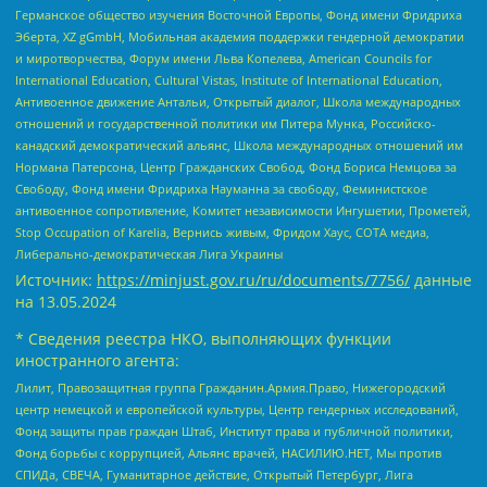
Германское общество изучения Восточной Европы, Фонд имени Фридриха
Эберта, XZ gGmbH, Мобильная академия поддержки гендерной демократии
и миротворчества, Форум имени Льва Копелева, American Councils for
International Education, Cultural Vistas, Institute of International Education,
Антивоенное движение Антальи, Открытый диалог, Школа международных
отношений и государственной политики им Питера Мунка, Российско-
канадский демократический альянс, Школа международных отношений им
Нормана Патерсона, Центр Гражданских Свобод, Фонд Бориса Немцова за
Свободу, Фонд имени Фридриха Науманна за свободу, Феминистское
антивоенное сопротивление, Комитет независимости Ингушетии, Прометей,
Stop Occupation of Karelia, Вернись живым, Фридом Хаус, СОТА медиа,
Либерально-демократическая Лига Украины
Источник:
https://minjust.gov.ru/ru/documents/7756/
данные
на
13.05.2024
* Сведения реестра НКО, выполняющих функции
иностранного агента:
Лилит, Правозащитная группа Гражданин.Армия.Право, Нижегородский
центр немецкой и европейской культуры, Центр гендерных исследований,
Фонд защиты прав граждан Штаб, Институт права и публичной политики,
Фонд борьбы с коррупцией, Альянс врачей, НАСИЛИЮ.НЕТ, Мы против
СПИДа, СВЕЧА, Гуманитарное действие, Открытый Петербург, Лига