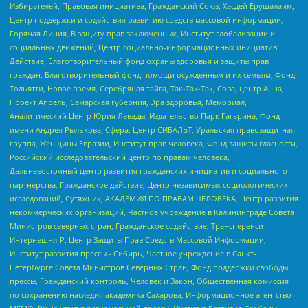
Избирателей, Правовая инициатива, Гражданский Союз, Хасдей Ерушалаим,
Центр поддержки и содействия развитию средств массовой информации,
Горячая Линия, В защиту прав заключенных, Институт глобализации и
социальных движений, Центр социально-информационных инициатив
Действие, Благотворительный фонд охраны здоровья и защиты прав
граждан, Благотворительный фонд помощи осужденным и их семьям, Фонд
Тольятти, Новое время, Серебряная тайга, Так-Так-Так, Сова, центр Анна,
Проект Апрель, Самарская губерния, Эра здоровья, Мемориал,
Аналитический Центр Юрия Левады, Издательство Парк Гагарина, Фонд
имени Андрея Рылькова, Сфера, Центр СИБАЛЬТ, Уральская правозащитная
группа, Женщины Евразии, Институт прав человека, Фонд защиты гласности,
Российский исследовательский центр по правам человека,
Дальневосточный центр развития гражданских инициатив и социального
партнерства, Гражданское действие, Центр независимых социологических
исследований, Сутяжник, АКАДЕМИЯ ПО ПРАВАМ ЧЕЛОВЕКА, Центр развития
некоммерческих организаций, Частное учреждение в Калининграде Совета
Министров северных стран, Гражданское содействие, Трансперенси
Интернешнл-Р, Центр Защиты Прав Средств Массовой Информации,
Институт развития прессы - Сибирь, Частное учреждение в Санкт-
Петербурге Совета Министров Северных Стран, Фонд поддержки свободы
прессы, Гражданский контроль, Человек и Закон, Общественная комиссия
по сохранению наследия академика Сахарова, Информационное агентство