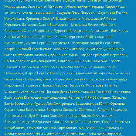
МЕМО. РУ, Институт региональной прессы, Институт Развития Свободы
Информации, Экозащита!-Женсовет, Общественный вердикт, Евразийская
антимонопольная ассоциация, Бедушев Петр Петрович, Дзугкоева Регина
Николаевна, Кривенко Сергей Владимирович, Милославский Павел
Юрьевич, Шнырова Ольга Вадимовна, Чанышева Лилия Айратовна,
Сидорович Ольга Борисовна, Туровский Александр Алексеевич, Васильева
Анастасия Евгеньевна, Ривина Анна Валерьевна, Бойко Анатолий
Николаевич, Дугин Сергей Георгиевич, Пивоваров Андрей Сергеевич,
Аверин Виталий Евгеньевич, Барахоев Магомед Бекханович, Шарипков
Олег Викторович, Мошель Ирина Ароновна, Шведов Григорий Сергеевич,
Пономарев Лев Александрович, Каргалицкий Борис Юльевич, Созаев
Валерий Валерьевич, Исламов Тимур Рифгатович, Романова Ольга
Евгеньевна, Щаров Сергей Алексадрович, Цирульников Борис Альбертович,
Гасан Ольга Павловна, Паутов Юрий Анатольевич, Верховский Александр
Маркович, Пислакова-Паркер Марина Петровна, Кочеткова Татьяна
Владимировна, Чуркина Наталья Валерьевна, Акимова Татьяна Николаевна,
Золотарева Екатерина Александровна, Рачинский Ян Збигневич, Жемкова
Елена Борисовна, Гудков Лев Дмитриевич, Илларионова Юлия Юрьевна,
Саранг Анна Васильевна, Захарова Светлана Сергеевна, Аверин Владимир
Анатольевич, Щур Татьяна Михайловна, Щур Николай Алексеевич,
Блинушов Андрей Юрьевич, Мосин Алексей Геннадьевич, Гефтер Валентин
Михайлович, Симонов Алексей Кириллович, Флиге Ирина Анатольевна,
Мельникова Валентина Дмитриевна, Вититинова Елена Владимировна,