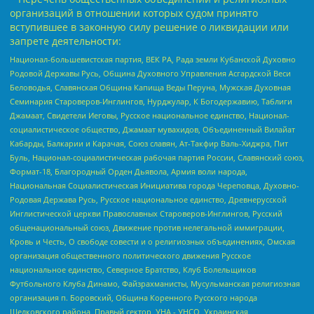
организаций в отношении которых судом принято
вступившее в законную силу решение о ликвидации или
запрете деятельности:
Национал-большевистская партия, ВЕК РА, Рада земли Кубанской Духовно
Родовой Державы Русь, Община Духовного Управления Асгардской Веси
Беловодья, Славянская Община Капища Веды Перуна, Мужская Духовная
Семинария Староверов-Инглингов, Нурджулар, К Богодержавию, Таблиги
Джамаат, Свидетели Иеговы, Русское национальное единство, Национал-
социалистическое общество, Джамаат мувахидов, Объединенный Вилайат
Кабарды, Балкарии и Карачая, Союз славян, Ат-Такфир Валь-Хиджра, Пит
Буль, Национал-социалистическая рабочая партия России, Славянский союз,
Формат-18, Благородный Орден Дьявола, Армия воли народа,
Национальная Социалистическая Инициатива города Череповца, Духовно-
Родовая Держава Русь, Русское национальное единство, Древнерусской
Инглистической церкви Православных Староверов-Инглингов, Русский
общенациональный союз, Движение против нелегальной иммиграции,
Кровь и Честь, О свободе совести и о религиозных объединениях, Омская
организация общественного политического движения Русское
национальное единство, Северное Братство, Клуб Болельщиков
Футбольного Клуба Динамо, Файзрахманисты, Мусульманская религиозная
организация п. Боровский, Община Коренного Русского народа
Щелковского района, Правый сектор, УНА - УНСО, Украинская