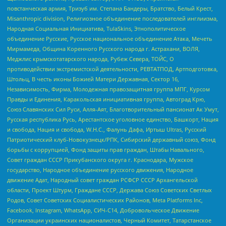
повстанческая армия, Тризуб им. Степана Бандеры, Братство, Белый Крест,
Misanthropic division, Религиозное объединение последователей инглиизма,
Народная Социальная Инициатива, TulaSkins, Этнополитическое
объединение Русские, Русское национальное объединение Атака, Мечеть
Мирмамеда, Община Коренного Русского народа г. Астрахани, ВОЛЯ,
Меджлис крымскотатарского народа, Рубеж Севера, ТОЙС, О
противодействии экстремистской деятельности, РЕВТАТПОД, Артподготовка,
Штольц, В честь иконы Божией Матери Державная, Сектор 16,
Независимость, Фирма, Молодежная правозащитная группа МПГ, Курсом
Правды и Единения, Каракольская инициативная группа, Автоград Крю,
Союз Славянских Сил Руси, Алля-Аят, Благотворительный пансионат Ак Умут,
Русская республика Русь, Арестантское уголовное единство, Башкорт, Нация
и свобода, Нация и свобода, W.H.С., Фалунь Дафа, Иртыш Ultras, Русский
Патриотический клуб-Новокузнецк/РПК, Сибирский державный союз, Фонд
борьбы с коррупцией, Фонд защиты прав граждан, Штабы Навального,
Совет граждан СССР Прикубанского округа г. Краснодара, Мужское
государство, Народное объединение русского движения, Народное
движение Адат, Народный совет граждан РСФСР СССР Архангельской
области, Проект Штурм, Граждане СССР, Держава Союз Советских Светлых
Родов, Совет Советских Социалистических Районов, Meta Platforms Inc,
Facebook, Instagram, WhatsApp, СИЧ-С14, Добровольческое Движение
Организации украинских националистов, Черный Комитет, Татарстанское