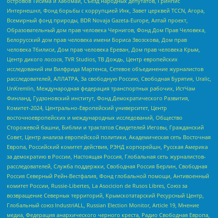
островов Тисима и Хабомаи, Съезд народных депутатов, Гринпис
Интернешнл, Фонд борьбы с коррупцией Инк, Завет церквей TCCN, Агора,
Всемирный фонд природы, BDR Novaja Gazeta-Europe, Алтай проект,
Образовательный дом прав человека Чернигов, Фонд Дом Прав Человека,
Белорусский дом прав человека имени Бориса Звозскова, Дом прав
человека Тбилиси, Дом прав человека Ереван, Дом прав человека Крым,
Центр дикого лосося, TVR Studios, ТВ Дождь, Центр европейских
исследований им Вилфрида Мартенса, Сетевое объединение журналистов
расследователей, АЛЛАТРА, За свободную Россию, Свободная Бурятия, Uralic,
UnKremlin, Международная федерация транспортных рабочих, ИстЧам
Финланд, Гудзоновский институт, Фонд Демократического Развития,
Комитет-2024, Центрально-Европейский университет, Центр
восточноевропейских и международных исследований, Общество
Сторожевой башни, Библии и трактатов Свидетелей Иеговы, Гражданский
Совет, Центр анализа европейской политики, Академическая сеть Восточная
Европа, Российский комитет действия, РЭНД корпорейшн, Русская Америка
за демократию в России, Настоящая Россия, Глобальная сеть журналистов-
расследователей, Служба поддержки, Свободная Россия Берлин, Свободная
Россия Северный Рейн-Вестфалия, Фонд глобальной помощи, Антивоенный
комитет России, Russie-Libertes, La Asocicion de Rusos Libres, Союз за
возвращение Северных территорий, Крымскотатарский Ресурсный Центр,
Глобальный союз IndustriALL, Russian Election Monitor, Article 19, Мнение
медиа, Федерация анархического черного креста, Радио Свободная Европа,