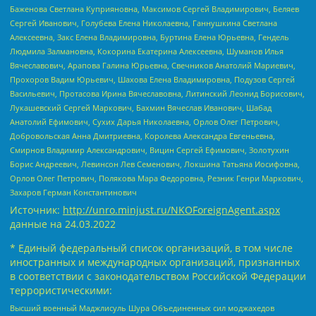
Баженова Светлана Куприяновна, Максимов Сергей Владимирович, Беляев
Сергей Иванович, Голубева Елена Николаевна, Ганнушкина Светлана
Алексеевна, Закс Елена Владимировна, Буртина Елена Юрьевна, Гендель
Людмила Залмановна, Кокорина Екатерина Алексеевна, Шуманов Илья
Вячеславович, Арапова Галина Юрьевна, Свечников Анатолий Мариевич,
Прохоров Вадим Юрьевич, Шахова Елена Владимировна, Подузов Сергей
Васильевич, Протасова Ирина Вячеславовна, Литинский Леонид Борисович,
Лукашевский Сергей Маркович, Бахмин Вячеслав Иванович, Шабад
Анатолий Ефимович, Сухих Дарья Николаевна, Орлов Олег Петрович,
Добровольская Анна Дмитриевна, Королева Александра Евгеньевна,
Смирнов Владимир Александрович, Вицин Сергей Ефимович, Золотухин
Борис Андреевич, Левинсон Лев Семенович, Локшина Татьяна Иосифовна,
Орлов Олег Петрович, Полякова Мара Федоровна, Резник Генри Маркович,
Захаров Герман Константинович
Источник:
http://unro.minjust.ru/NKOForeignAgent.aspx
данные на
24.03.2022
* Единый федеральный список организаций, в том числе
иностранных и международных организаций, признанных
в соответствии с законодательством Российской Федерации
террористическими:
Высший военный Маджлисуль Шура Объединенных сил моджахедов