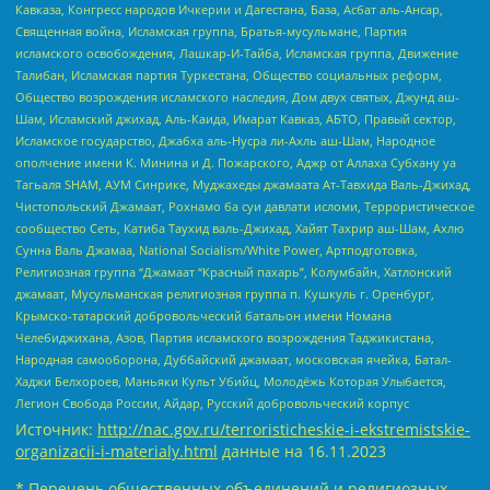
Кавказа, Конгресс народов Ичкерии и Дагестана, База, Асбат аль-Ансар,
Священная война, Исламская группа, Братья-мусульмане, Партия
исламского освобождения, Лашкар-И-Тайба, Исламская группа, Движение
Талибан, Исламская партия Туркестана, Общество социальных реформ,
Общество возрождения исламского наследия, Дом двух святых, Джунд аш-
Шам, Исламский джихад, Аль-Каида, Имарат Кавказ, АБТО, Правый сектор,
Исламское государство, Джабха аль-Нусра ли-Ахль аш-Шам, Народное
ополчение имени К. Минина и Д. Пожарского, Аджр от Аллаха Субхану уа
Тагьаля SHAM, АУМ Синрике, Муджахеды джамаата Ат-Тавхида Валь-Джихад,
Чистопольский Джамаат, Рохнамо ба суи давлати исломи, Террористическое
сообщество Сеть, Катиба Таухид валь-Джихад, Хайят Тахрир аш-Шам, Ахлю
Сунна Валь Джамаа, National Socialism/White Power, Артподготовка,
Религиозная группа “Джамаат “Красный пахарь”, Колумбайн, Хатлонский
джамаат, Мусульманская религиозная группа п. Кушкуль г. Оренбург,
Крымско-татарский добровольческий батальон имени Номана
Челебиджихана, Азов, Партия исламского возрождения Таджикистана,
Народная самооборона, Дуббайский джамаат, московская ячейка, Батал-
Хаджи Белхороев, Маньяки Культ Убийц, Молодёжь Которая Улыбается,
Легион Свобода России, Айдар, Русский добровольческий корпус
Источник:
http://nac.gov.ru/terroristicheskie-i-ekstremistskie-
organizacii-i-materialy.html
данные на
16.11.2023
* Перечень общественных объединений и религиозных