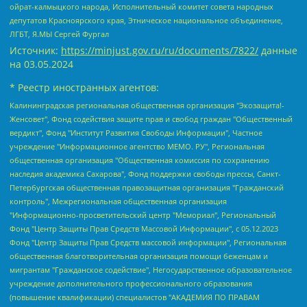
ойрат-калмыцкого народа, Исполнительный комитет совета народных
депутатов Красноярского края, Этническое национальное объединение,
ЛГБТ, Я.МЫ Сергей Фургал
Источник:
https://minjust.gov.ru/ru/documents/7822/
данные
на
03.05.2024
* Реестр иностранных агентов:
Калининградская региональная общественная организация "Экозащита!-Женсовет", Фонд содействия защите прав и свобод граждан "Общественный вердикт", Фонд "Институт Развития Свободы Информации", Частное учреждение "Информационное агентство МЕМО. РУ", Региональная общественная организация "Общественная комиссия по сохранению наследия академика Сахарова", Фонд поддержки свободы прессы, Санкт-Петербургская общественная правозащитная организация "Гражданский контроль", Межрегиональная общественная организация "Информационно-просветительский центр "Мемориал", Региональный Фонд "Центр Защиты Прав Средств Массовой Информации", с 05.12.2023 Фонд "Центр Защиты Прав Средств массовой информации", Региональная общественная благотворительная организация помощи беженцам и мигрантам "Гражданское содействие", Негосударственное образовательное учреждение дополнительного профессионального образования (повышение квалификации) специалистов "АКАДЕМИЯ ПО ПРАВАМ ЧЕЛОВЕКА", Свердловская региональная общественная организация "Сутяжник", Автономная некоммерческая организация "Центр независимых социологических исследований", Союз общественных объединений "Российский исследовательский центр по правам человека", Региональное общественное учреждение научно-информационный центр "МЕМОРИАЛ", Некоммерческая организация "Фонд защиты гласности", Автономная некоммерческая организация "Институт прав человека", Городская общественная организация "Екатеринбургское общество "МЕМОРИАЛ", Городская общественная организация "Рязанское историко-просветительское и правозащитное общество "Мемориал" (Рязанский Мемориал), Челябинский региональный орган общественной самодеятельности – женское общественное объединение "Женщины Евразии", Челябинский региональный орган общественной самодеятельности "Уральская правозащитная группа", Фонд содействия защите здоровья и социальной справедливости имени Андрея Рылькова, Автономная Некоммерческая Организация "Аналитический Центр Юрия Левады", Автономная некоммерческая организация социальной поддержки населения "Проект Апрель", Региональная общественная организация помощи женщинам и детям, находящимся в кризисной ситуации "Информационно-методический центр "Анна", Фонд содействия развитию массовых коммуникаций и правовому просвещению "Так-так-Так", Фонд содействия устойчивому развитию "Серебряная тайга", Свердловский региональный общественный фонд социальных проектов "Новое время", "Idel.Реалии", Кавказ.Реалии, Крым.Реалии, Телеканал Настоящее Время, Татаро-башкирская служба Радио Свобода (Azatliq Radiosi), Радио Свободная Европа/Радио Свобода (PCE/PC), "Сибирь.Реалии", "Фактограф", Благотворительный фонд помощи осужденным и их семьям, Автономная некоммерческая организация "Институт глобализации и социальных движений", Фонд "В защиту прав заключенных", Частное учреждение "Центр поддержки и содействия развитию средств массовой информации", Пензенский региональный общественный благотворительный фонд "Гражданский союз", "Север.Реалии", Некоммерческая организация Фонд "Правовая инициатива", Общество с ограниченной ответственностью "Радио Свободная Европа/Радио Свобода", Чешское информационное агентство "MEDIUM-ORIENT", Красноярская региональная общественная организация "Мы против СПИДа", Камалягин Денис Николаевич, Маркелов Сергей Евгеньевич, Пономарев Лев Александрович, Савицкая Людмила Алексеевна, Автономная некоммерческая организация "Центр по работе с проблемой насилия "НАСИЛИЮ.НЕТ", Межрегиональный профессиональный союз работников здравоохранения "Альянс врачей", Юридическое лицо, зарегистрированное в Латвийской Республике, SIA "Medusa Project" (регистрационный номер 40103797863, дата регистрации 10.06.2014), Некоммерческая организация "Фонд по борьбе с коррупцией", Автономная некоммерческая организация "Институт права и публичной политики", Баданин Роман Сергеевич, Гликин Максим Александрович, Железнова Мария Михайловна, Лукьянова Юлия Сергеевна, Маетная Елизавета Витальевна, Маняхин Петр Борисович, Чуракова Ольга Владимировна, Ярош Юлия Петровна, Юридическое лицо "The Insider SIA", зарегистрированное в Риге, Латвийская Республика (дата регистрации 26.06.2015), являющееся администратором доменного имени интернет-издания "The Insider SIA", https://theins.ru, Постернак Алексей Евгеньевич, Рубин Михаил Аркадьевич, Анин Роман Александрович, Юридическое лицо Istories fonds, зарегистрированное в Латвийской Республике (регистрационный номер 50008295751, дата регистрации 24.02.2020), Великовский Дмитрий Александрович, Долинина Ирина Николаевна, Мароховская Алеся Алексеевна, Шлейнов Роман Юрьевич, Шмагун Олеся Валентиновна, Общество с ограниченной ответственностью "Альтаир 2021", Общество с ограниченной ответственностью "Вега 2021", Общество с ограниченной ответственностью "Главный редактор 2021", Общество с ограниченной ответственностью "Ромашки монолит", Важенков Артем Валерьевич, Ивановская областная общественная организация "Центр гендерных исследований", Гурман Юрий Альбертович, Медиапроект "ОВД-Инфо", Егоров Владимир Владимирович, Жилинский Владимир Александрович, Общество с ограниченной ответственностью "ЗП", Иванова София Юрьевна, Карезина Инна Павловна, Кильтау Екатерина Викторовна, Петров Алексей Викторович, Пискунов Сергей Евгеньевич, Смирнов Сергей Сергеевич, Тихонов Михаил Сергеевич, Общество с ограниченной ответственностью "ЖУРНАЛИСТ-ИНОСТРАННЫЙ АГЕНТ", Арапова Галина Юрьевна, Вольтская Татьяна Анатольевна, Американская компания "Mason G.E.S. Anonymous Foundation" (США), являющаяся владельцем интернет-издания https://mnews.world/, Компания "Stichting Bellingcat", зарегистрированная в Нидерландах (дата регистрации 11.07.2018), Захаров Андрей Вячеславович, Клепиковская Екатерина Дмитриевна, Общество с ограниченной ответственностью "МЕМО", Перл Роман Александрович, Симонов Евгений Алексеевич, Соловьева Елена Анатольевна, Сотников Даниил Владимирович, Сурначева Елизавета Дмитриевна, Автономная некоммерческая организация по защите прав человека и информированию населения "Якутия – Наше Мнение", Общество с ограниченной ответственностью "Москоу диджитал медиа", с 26.01.2023 Общество с ограниченной ответственностью "Чайка Белые сады", Ветошкина Валерия Валерьевна, Заговора Максим Александрович, Межрегиональное общественное движение "Российская ЛГБТ - сеть", Оленичев Максим Владимирович, Павлов Иван Юрьевич, Скворцова Елена Сергеевна, Общество с ограниченной ответственностью "Как бы инагент", Кочетков Игорь Викторович, Общество с ограниченной ответственностью "Честные выборы", Еланчик Олег Александрович, Общество с ограниченной ответственностью "Нобелевский призыв", Гималова Регина Эмилевна, Григорьев Андрей Валерьевич, Григорьева Алина Александровна, Ассоциация по содействию защите прав призывников, альтернативнослужащих и военнослужащих "Правозащитная группа "Гражданин.Армия.Право", Хисамова Регина Фаритовна, Автономная некоммерческая организация по реализации социально-правовых программ "Лилит", Дальневосточное общественное движение "Маяк", Санкт-Петербургская ЛГБТ-инициативная группа "Выход", Инициативная группа ЛГБТ+ "Реверс", Алексеев Андрей Викторович, Бекбулатова Таисия Львовна, Беляев Иван Михайлович, Владыкина Елена Сергеевна, Гельман Марат Александрович, Никульшина Вероника Юрьевна, Толоконникова Надежда Андреевна, Шендерович Виктор Анатольевич, Общество с ограниченной ответственностью "Данное сообщение", Общество с ограниченной ответственностью Издательский дом "Новая глава", Айнбиндер Александра Александровна, Московский комьюнити-центр для ЛГБТ+инициатив, Благотворительный фонд развития филантропии, Deutsche Welle (Германия, Kurt-Schumacher-Strasse 3, 53113 Bonn), Борзунова Мария Михайловна, Воробьев Виктор Викторович, Голубева Анна Львовна, Константинова Алла Михайловна, Малкова Ирина Владимировна, Мурадов Мурад Абдулгалимович, Осетинская Елизавета Николаевна, Понасенков Евгений Николаевич, Ганапольский Матвей Юрьевич, Киселев Евгений Алексеевич, Борухович Ирина Григорьевна, Дремин Иван Тимофеевич, Дубровский Дмитрий Викторович, Красноярская региональная общественная организация поддержки и развития альтернативных образовательных технологий и межкультурных коммуникаций "ИНТЕРРА", Маяковская Екатерина Алексеевна, Фейгин Марк Захарович, Филимонов Андрей Викторович, Дзугкоева Регина Николаевна, Доброхотов Роман Александрович, Дудь Юрий Александрович, Елкин Сергей Владимирович, Кругликов Кирилл Игоревич, Сабунаева Мария Леонидовна, Семенов Алексей Владимирович, Шаинян Карен Багратович, Шульман Екатерина Михайловна, Асафьев Артур Валерьевич, Вахштайн Виктор Семенович, Венедиктов Алексей Алексеевич, Лушникова Екатерина Евгеньевна, Волков Леонид Михайлович, Невзоров Александр Глебович, Пархоменко Сергей Борисович, Сироткин Ярослав Николаевич, Кара-Мурза Владимир Владимирович, Баранова Наталья Владимировна, Гозман Леонид Яковлевич, Кагарлицкий Борис Юльевич, Климарев Михаил Валерьевич, Милов Владимир Станиславович, Автономная некоммерческая организация Краснодарский центр современного искусства "Типография", Моргенштерн Алишер Тагирович, Соболь Любовь Эдуардовна, Общество с ограниченной ответственностью "ЛИЗА НОРМ", Каспаров Гарри Кимович, Ходорковский Михаил Борисович, Общество с ограниченной ответственностью "Апрельские тезисы", Данилович Ирина Брониславовна, Кашин Олег Владимирович, Петров Николай Владимирович, Пивоваров Алексей Владимирович, Соколов Михаил Владимирович, Цветкова Юлия Владимировна, Чичваркин Евгений Александрович, Комитет против пыток/Команда против пыток, Общество с ограниченной ответственностью "Первый научный", Общество с ограниченной ответственностью "Вертолет и ко", Белоцерковская Вероника Борисовна, Кац Максим Евгеньевич, Лазарева Татьяна Юрьевна, Шаведдинов Руслан Табризович, Яшин Илья Валерьевич, Общество с ограниченной ответственностью "Иноагент ААВ", Алешковский Дмитрий Петрович, Альбац Евгения Марковна, Быков Дмитрий Львович, Галямина Юлия Евгеньевна, Лойко Сергей Леонидович, Мартынов Кирилл Константинович, Медведев Сергей Александрович, Крашенинников Федор Геннадиевич, Гордеева Катерина Вл