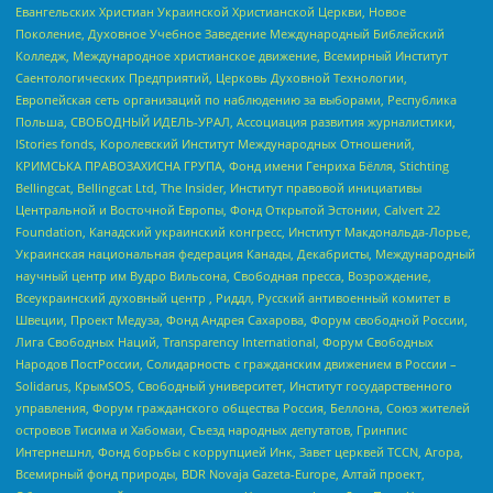
Евангельских Христиан Украинской Христианской Церкви, Новое
Поколение, Духовное Учебное Заведение Международный Библейский
Колледж, Международное христианское движение, Всемирный Институт
Саентологических Предприятий, Церковь Духовной Технологии,
Европейская сеть организаций по наблюдению за выборами, Республика
Польша, СВОБОДНЫЙ ИДЕЛЬ-УРАЛ, Ассоциация развития журналистики,
IStories fonds, Королевский Институт Международных Отношений,
КРИМСЬКА ПРАВОЗАХИСНА ГРУПА, Фонд имени Генриха Бёлля, Stichting
Bellingcat, Bellingcat Ltd, The Insider, Институт правовой инициативы
Центральной и Восточной Европы, Фонд Открытой Эстонии, Calvert 22
Foundation, Канадский украинский конгресс, Институт Макдональда-Лорье,
Украинская национальная федерация Канады, Декабристы, Международный
научный центр им Вудро Вильсона, Свободная пресса, Возрождение,
Всеукраинский духовный центр , Риддл, Русский антивоенный комитет в
Швеции, Проект Медуза, Фонд Андрея Сахарова, Форум свободной России,
Лига Свободных Наций, Transparеncy International, Форум Свободных
Народов ПостРоссии, Солидарность с гражданским движением в России –
Solidarus, КрымSOS, Свободный университет, Институт государственного
управления, Форум гражданского общества Россия, Беллона, Союз жителей
островов Тисима и Хабомаи, Съезд народных депутатов, Гринпис
Интернешнл, Фонд борьбы с коррупцией Инк, Завет церквей TCCN, Агора,
Всемирный фонд природы, BDR Novaja Gazeta-Europe, Алтай проект,