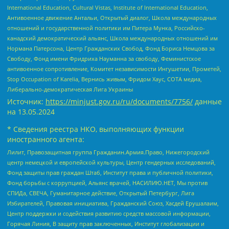
International Education, Cultural Vistas, Institute of International Education,
Антивоенное движение Антальи, Открытый диалог, Школа международных
отношений и государственной политики им Питера Мунка, Российско-
канадский демократический альянс, Школа международных отношений им
Нормана Патерсона, Центр Гражданских Свобод, Фонд Бориса Немцова за
Свободу, Фонд имени Фридриха Науманна за свободу, Феминистское
антивоенное сопротивление, Комитет независимости Ингушетии, Прометей,
Stop Occupation of Karelia, Вернись живым, Фридом Хаус, СОТА медиа,
Либерально-демократическая Лига Украины
Источник:
https://minjust.gov.ru/ru/documents/7756/
данные
на
13.05.2024
* Сведения реестра НКО, выполняющих функции
иностранного агента:
Лилит, Правозащитная группа Гражданин.Армия.Право, Нижегородский
центр немецкой и европейской культуры, Центр гендерных исследований,
Фонд защиты прав граждан Штаб, Институт права и публичной политики,
Фонд борьбы с коррупцией, Альянс врачей, НАСИЛИЮ.НЕТ, Мы против
СПИДа, СВЕЧА, Гуманитарное действие, Открытый Петербург, Лига
Избирателей, Правовая инициатива, Гражданский Союз, Хасдей Ерушалаим,
Центр поддержки и содействия развитию средств массовой информации,
Горячая Линия, В защиту прав заключенных, Институт глобализации и