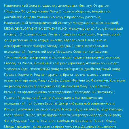
Национальный фонд в поддержку демократии, Институт Открытое
Общество Фонд Содействия, Фонд Открытое общество, Американо-
российский фонд по экономическому и правовому развитию,
Национальный Демократический Институт Международных Отношений,
MEDIA DEVELOPMENT INVESTMENT FUND, Международный Республиканский
Институт, Открытая Россия, Институт современной России, Черноморский
фонд регионального сотрудничества, Европейская Платформа за
Демократические Выборы, Международный центр электоральных
исследований, Германский фонд Маршалла Соединенных Штатов,
Тихоокеанский центр защиты окружающей среды и природных ресурсов,
Свободная Россия, Всемирный конгресс украинцев, Атлантический совет,
Человек в беде, Европейский фонд за демократию, Джеймстаунский фонд,
Прожект Хармони, Родники дракона, Врачи против насильственного
извлечения органов, Фалунь Дафа, Друзья Фалуньгун, Фалуньгун, Коалиция
по расследованию преследования в отношении Фалуньгун в Китае,
Всемирная организация по расследованию преследований Фалуньгун,
Пражский гражданский центр, Ассоциация школ политических
исследований при Совете Европы, Центр либеральной современности,
Форум русскоязычных европейцев, Немецко-русский обмен, Бард колледж,
Европейский выбор, Фонд Ходорковского, Оксфордский российский фонд,
Фонд Будущее России, Компания свободы информации, Проект Медиа,
Международное партнерство за права человека, Духовное Управление