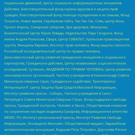
социальных движений, Центр социально-информационных инициатив
Действие, Благотворительный фонд охраны здоровья и защиты прав
граждан, Благотворительный фонд помощи осужденным и их семьям, Фонд
Тольятти, Новое время, Серебряная тайга, Так-Так-Так, Сова, центр Анна,
Проект Апрель, Самарская губерния, Эра здоровья, Мемориал,
Аналитический Центр Юрия Левады, Издательство Парк Гагарина, Фонд
имени Андрея Рылькова, Сфера, Центр СИБАЛЬТ, Уральская правозащитная
группа, Женщины Евразии, Институт прав человека, Фонд защиты гласности,
Российский исследовательский центр по правам человека,
Дальневосточный центр развития гражданских инициатив и социального
партнерства, Гражданское действие, Центр независимых социологических
исследований, Сутяжник, АКАДЕМИЯ ПО ПРАВАМ ЧЕЛОВЕКА, Центр развития
некоммерческих организаций, Частное учреждение в Калининграде Совета
Министров северных стран, Гражданское содействие, Трансперенси
Интернешнл-Р, Центр Защиты Прав Средств Массовой Информации,
Институт развития прессы - Сибирь, Частное учреждение в Санкт-
Петербурге Совета Министров Северных Стран, Фонд поддержки свободы
прессы, Гражданский контроль, Человек и Закон, Общественная комиссия
по сохранению наследия академика Сахарова, Информационное агентство
МЕМО. РУ, Институт региональной прессы, Институт Развития Свободы
Информации, Экозащита!-Женсовет, Общественный вердикт, Евразийская
антимонопольная ассоциация, Бедушев Петр Петрович, Дзугкоева Регина