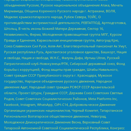
объединение Русские, Русское национальное объединение Атака, Мечеть
Мирмамеда, Община Коренного Русского народа г. Астрахани, ВОЛЯ,
Меджлис крымскотатарского народа, Рубеж Севера, ТОЙС, О
противодействии экстремистской деятельности, РЕВТАТПОД, Артподготовка,
Штольц, В честь иконы Божией Матери Державная, Сектор 16,
Независимость, Фирма, Молодежная правозащитная группа МПГ, Курсом
Правды и Единения, Каракольская инициативная группа, Автоград Крю,
Союз Славянских Сил Руси, Алля-Аят, Благотворительный пансионат Ак Умут,
Русская республика Русь, Арестантское уголовное единство, Башкорт, Нация
и свобода, Нация и свобода, W.H.С., Фалунь Дафа, Иртыш Ultras, Русский
Патриотический клуб-Новокузнецк/РПК, Сибирский державный союз, Фонд
борьбы с коррупцией, Фонд защиты прав граждан, Штабы Навального,
Совет граждан СССР Прикубанского округа г. Краснодара, Мужское
государство, Народное объединение русского движения, Народное
движение Адат, Народный совет граждан РСФСР СССР Архангельской
области, Проект Штурм, Граждане СССР, Держава Союз Советских Светлых
Родов, Совет Советских Социалистических Районов, Meta Platforms Inc,
Facebook, Instagram, WhatsApp, СИЧ-С14, Добровольческое Движение
Организации украинских националистов, Черный Комитет, Татарстанское
Региональное Всетатарское общественное движение, Невоград,
Молодежное Демократическое Движение Весна, Верховный Совет
Татарской Автономной Советской Социалистической Республики, Конгресс