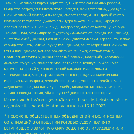
Талибан, Исламская партия Туркестана, Общество социальных реформ,
Общество возрождения исламского наследия, Дом двух святых, Джунд аш-
Шам, Исламский джихад, Аль-Каида, Имарат Кавказ, АБТО, Правый сектор,
Исламское государство, Джабха аль-Нусра ли-Ахль аш-Шам, Народное
ополчение имени К. Минина и Д. Пожарского, Аджр от Аллаха Субхану уа
Тагьаля SHAM, АУМ Синрике, Муджахеды джамаата Ат-Тавхида Валь-Джихад,
Чистопольский Джамаат, Рохнамо ба суи давлати исломи, Террористическое
сообщество Сеть, Катиба Таухид валь-Джихад, Хайят Тахрир аш-Шам, Ахлю
Сунна Валь Джамаа, National Socialism/White Power, Артподготовка,
Религиозная группа “Джамаат “Красный пахарь”, Колумбайн, Хатлонский
джамаат, Мусульманская религиозная группа п. Кушкуль г. Оренбург,
Крымско-татарский добровольческий батальон имени Номана
Челебиджихана, Азов, Партия исламского возрождения Таджикистана,
Народная самооборона, Дуббайский джамаат, московская ячейка, Батал-
Хаджи Белхороев, Маньяки Культ Убийц, Молодёжь Которая Улыбается,
Легион Свобода России, Айдар, Русский добровольческий корпус
Источник:
http://nac.gov.ru/terroristicheskie-i-ekstremistskie-
organizacii-i-materialy.html
данные на
16.11.2023
* Перечень общественных объединений и религиозных
организаций в отношении которых судом принято
вступившее в законную силу решение о ликвидации или
запрете деятельности: