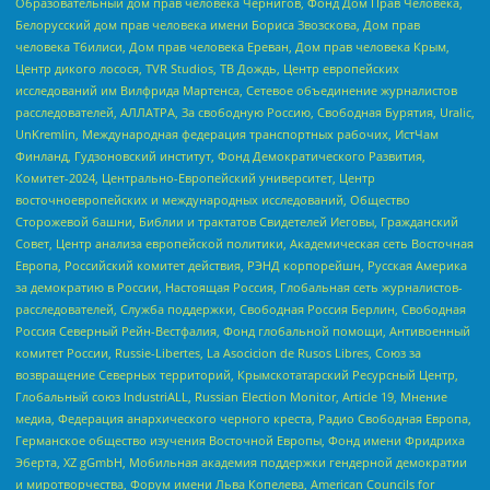
Образовательный дом прав человека Чернигов, Фонд Дом Прав Человека,
Белорусский дом прав человека имени Бориса Звозскова, Дом прав
человека Тбилиси, Дом прав человека Ереван, Дом прав человека Крым,
Центр дикого лосося, TVR Studios, ТВ Дождь, Центр европейских
исследований им Вилфрида Мартенса, Сетевое объединение журналистов
расследователей, АЛЛАТРА, За свободную Россию, Свободная Бурятия, Uralic,
UnKremlin, Международная федерация транспортных рабочих, ИстЧам
Финланд, Гудзоновский институт, Фонд Демократического Развития,
Комитет-2024, Центрально-Европейский университет, Центр
восточноевропейских и международных исследований, Общество
Сторожевой башни, Библии и трактатов Свидетелей Иеговы, Гражданский
Совет, Центр анализа европейской политики, Академическая сеть Восточная
Европа, Российский комитет действия, РЭНД корпорейшн, Русская Америка
за демократию в России, Настоящая Россия, Глобальная сеть журналистов-
расследователей, Служба поддержки, Свободная Россия Берлин, Свободная
Россия Северный Рейн-Вестфалия, Фонд глобальной помощи, Антивоенный
комитет России, Russie-Libertes, La Asocicion de Rusos Libres, Союз за
возвращение Северных территорий, Крымскотатарский Ресурсный Центр,
Глобальный союз IndustriALL, Russian Election Monitor, Article 19, Мнение
медиа, Федерация анархического черного креста, Радио Свободная Европа,
Германское общество изучения Восточной Европы, Фонд имени Фридриха
Эберта, XZ gGmbH, Мобильная академия поддержки гендерной демократии
и миротворчества, Форум имени Льва Копелева, American Councils for