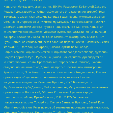
Национал-большевистская партия, ВЕК РА, Рада земли Кубанской Духовно
Родовой Державы Русь, Община Духовного Управления Асгардской Веси
Беловодья, Славянская Община Капища Веды Перуна, Мужская Духовная
Семинария Староверов-Инглингов, Нурджулар, К Богодержавию, Таблиги
Джамаат, Свидетели Иеговы, Русское национальное единство, Национал-
социалистическое общество, Джамаат мувахидов, Объединенный Вилайат
Кабарды, Балкарии и Карачая, Союз славян, Ат-Такфир Валь-Хиджра, Пит
Буль, Национал-социалистическая рабочая партия России, Славянский союз,
Формат-18, Благородный Орден Дьявола, Армия воли народа,
Национальная Социалистическая Инициатива города Череповца, Духовно-
Родовая Держава Русь, Русское национальное единство, Древнерусской
Инглистической церкви Православных Староверов-Инглингов, Русский
общенациональный союз, Движение против нелегальной иммиграции,
Кровь и Честь, О свободе совести и о религиозных объединениях, Омская
организация общественного политического движения Русское
национальное единство, Северное Братство, Клуб Болельщиков
Футбольного Клуба Динамо, Файзрахманисты, Мусульманская религиозная
организация п. Боровский, Община Коренного Русского народа
Щелковского района, Правый сектор, УНА - УНСО, Украинская
повстанческая армия, Тризуб им. Степана Бандеры, Братство, Белый Крест,
Misanthropic division, Религиозное объединение последователей инглиизма,
Народная Социальная Инициатива, TulaSkins, Этнополитическое