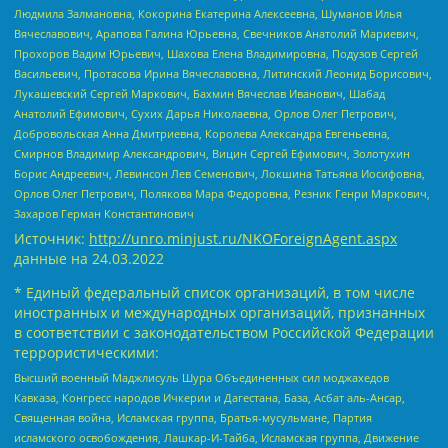
Людмила Залмановна, Кокорина Екатерина Алексеевна, Шуманов Илья
Вячеславович, Арапова Галина Юрьевна, Свечников Анатолий Мариевич,
Прохоров Вадим Юрьевич, Шахова Елена Владимировна, Подузов Сергей
Васильевич, Протасова Ирина Вячеславовна, Литинский Леонид Борисович,
Лукашевский Сергей Маркович, Бахмин Вячеслав Иванович, Шабад
Анатолий Ефимович, Сухих Дарья Николаевна, Орлов Олег Петрович,
Добровольская Анна Дмитриевна, Королева Александра Евгеньевна,
Смирнов Владимир Александрович, Вицин Сергей Ефимович, Золотухин
Борис Андреевич, Левинсон Лев Семенович, Локшина Татьяна Иосифовна,
Орлов Олег Петрович, Полякова Мара Федоровна, Резник Генри Маркович,
Захаров Герман Константинович
Источник:
http://unro.minjust.ru/NKOForeignAgent.aspx
данные на
24.03.2022
* Единый федеральный список организаций, в том числе
иностранных и международных организаций, признанных
в соответствии с законодательством Российской Федерации
террористическими:
Высший военный Маджлисуль Шура Объединенных сил моджахедов
Кавказа, Конгресс народов Ичкерии и Дагестана, База, Асбат аль-Ансар,
Священная война, Исламская группа, Братья-мусульмане, Партия
исламского освобождения, Лашкар-И-Тайба, Исламская группа, Движение