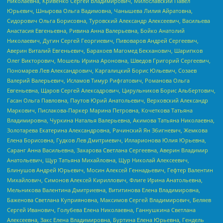
Николаевна, Кривенко Сергей Владимирович, Милославский Павел
Юрьевич, Шнырова Ольга Вадимовна, Чанышева Лилия Айратовна,
Сидорович Ольга Борисовна, Туровский Александр Алексеевич, Васильева
Анастасия Евгеньевна, Ривина Анна Валерьевна, Бойко Анатолий
Николаевич, Дугин Сергей Георгиевич, Пивоваров Андрей Сергеевич,
Аверин Виталий Евгеньевич, Барахоев Магомед Бекханович, Шарипков
Олег Викторович, Мошель Ирина Ароновна, Шведов Григорий Сергеевич,
Пономарев Лев Александрович, Каргалицкий Борис Юльевич, Созаев
Валерий Валерьевич, Исламов Тимур Рифгатович, Романова Ольга
Евгеньевна, Щаров Сергей Алексадрович, Цирульников Борис Альбертович,
Гасан Ольга Павловна, Паутов Юрий Анатольевич, Верховский Александр
Маркович, Пислакова-Паркер Марина Петровна, Кочеткова Татьяна
Владимировна, Чуркина Наталья Валерьевна, Акимова Татьяна Николаевна,
Золотарева Екатерина Александровна, Рачинский Ян Збигневич, Жемкова
Елена Борисовна, Гудков Лев Дмитриевич, Илларионова Юлия Юрьевна,
Саранг Анна Васильевна, Захарова Светлана Сергеевна, Аверин Владимир
Анатольевич, Щур Татьяна Михайловна, Щур Николай Алексеевич,
Блинушов Андрей Юрьевич, Мосин Алексей Геннадьевич, Гефтер Валентин
Михайлович, Симонов Алексей Кириллович, Флиге Ирина Анатольевна,
Мельникова Валентина Дмитриевна, Вититинова Елена Владимировна,
Баженова Светлана Куприяновна, Максимов Сергей Владимирович, Беляев
Сергей Иванович, Голубева Елена Николаевна, Ганнушкина Светлана
Алексеевна, Закс Елена Владимировна, Буртина Елена Юрьевна, Гендель