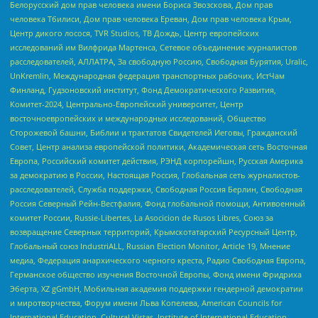
Белорусский дом прав человека имени Бориса Звозскова, Дом прав
человека Тбилиси, Дом прав человека Ереван, Дом прав человека Крым,
Центр дикого лосося, TVR Studios, ТВ Дождь, Центр европейских
исследований им Вилфрида Мартенса, Сетевое объединение журналистов
расследователей, АЛЛАТРА, За свободную Россию, Свободная Бурятия, Uralic,
UnKremlin, Международная федерация транспортных рабочих, ИстЧам
Финланд, Гудзоновский институт, Фонд Демократического Развития,
Комитет-2024, Центрально-Европейский университет, Центр
восточноевропейских и международных исследований, Общество
Сторожевой башни, Библии и трактатов Свидетелей Иеговы, Гражданский
Совет, Центр анализа европейской политики, Академическая сеть Восточная
Европа, Российский комитет действия, РЭНД корпорейшн, Русская Америка
за демократию в России, Настоящая Россия, Глобальная сеть журналистов-
расследователей, Служба поддержки, Свободная Россия Берлин, Свободная
Россия Северный Рейн-Вестфалия, Фонд глобальной помощи, Антивоенный
комитет России, Russie-Libertes, La Asocicion de Rusos Libres, Союз за
возвращение Северных территорий, Крымскотатарский Ресурсный Центр,
Глобальный союз IndustriALL, Russian Election Monitor, Article 19, Мнение
медиа, Федерация анархического черного креста, Радио Свободная Европа,
Германское общество изучения Восточной Европы, Фонд имени Фридриха
Эберта, XZ gGmbH, Мобильная академия поддержки гендерной демократии
и миротворчества, Форум имени Льва Копелева, American Councils for
International Education, Cultural Vistas, Institute of International Education,