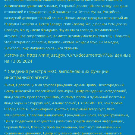
Антивоенное движение Антальи, Открытый диалог, Школа международных
отношений и государственной политики им Питера Мунка, Российско-
канадский демократический альянс, Школа международных отношений им
Нормана Патерсона, Центр Гражданских Свобод, Фонд Бориса Немцова за
Свободу, Фонд имени Фридриха Науманна за свободу, Феминистское
антивоенное сопротивление, Комитет независимости Ингушетии, Прометей,
Stop Occupation of Karelia, Вернись живым, Фридом Хаус, СОТА медиа,
Либерально-демократическая Лига Украины
Источник:
https://minjust.gov.ru/ru/documents/7756/
данные
на
13.05.2024
* Сведения реестра НКО, выполняющих функции
иностранного агента:
Лилит, Правозащитная группа Гражданин.Армия.Право, Нижегородский
центр немецкой и европейской культуры, Центр гендерных исследований,
Фонд защиты прав граждан Штаб, Институт права и публичной политики,
Фонд борьбы с коррупцией, Альянс врачей, НАСИЛИЮ.НЕТ, Мы против
СПИДа, СВЕЧА, Гуманитарное действие, Открытый Петербург, Лига
Избирателей, Правовая инициатива, Гражданский Союз, Хасдей Ерушалаим,
Центр поддержки и содействия развитию средств массовой информации,
Горячая Линия, В защиту прав заключенных, Институт глобализации и
социальных движений, Центр социально-информационных инициатив