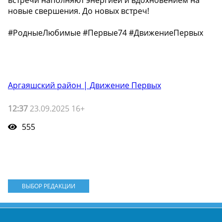
встречи наполняют энергией и вдохновением на
новые свершения. До новых встреч!
#РодныеЛюбимые #Первые74 #ДвижениеПервых
Аргаяшский район | Движение Первых
12:37
23.09.2025 16+
555
ВЫБОР РЕДАКЦИИ