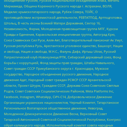
объединение Русские, Русское национальное объединение Атака, Мечеть
Мирмамеда, Община Коренного Русского народа г. Астрахани, ВОЛЯ,
Меджлис крымскотатарского народа, Рубеж Севера, ТОЙС, О
противодействии экстремистской деятельности, РЕВТАТПОД, Артподготовка,
Штольц, В честь иконы Божией Матери Державная, Сектор 16,
Независимость, Фирма, Молодежная правозащитная группа МПГ, Курсом
Правды и Единения, Каракольская инициативная группа, Автоград Крю,
Союз Славянских Сил Руси, Алля-Аят, Благотворительный пансионат Ак Умут,
Русская республика Русь, Арестантское уголовное единство, Башкорт, Нация
и свобода, Нация и свобода, W.H.С., Фалунь Дафа, Иртыш Ultras, Русский
Патриотический клуб-Новокузнецк/РПК, Сибирский державный союз, Фонд
борьбы с коррупцией, Фонд защиты прав граждан, Штабы Навального,
Совет граждан СССР Прикубанского округа г. Краснодара, Мужское
государство, Народное объединение русского движения, Народное
движение Адат, Народный совет граждан РСФСР СССР Архангельской
области, Проект Штурм, Граждане СССР, Держава Союз Советских Светлых
Родов, Совет Советских Социалистических Районов, Meta Platforms Inc,
Facebook, Instagram, WhatsApp, СИЧ-С14, Добровольческое Движение
Организации украинских националистов, Черный Комитет, Татарстанское
Региональное Всетатарское общественное движение, Невоград,
Молодежное Демократическое Движение Весна, Верховный Совет
Татарской Автономной Советской Социалистической Республики, Конгресс
ойрат-калмыцкого народа, Исполнительный комитет совета народных