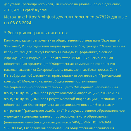
депутатов Красноярского края, Этническое национальное объединение,
ЛГБТ, Я.МЫ Сергей Фургал
Источник:
https://minjust.gov.ru/ru/documents/7822/
данные
на
03.05.2024
* Реестр иностранных агентов:
Калининградская региональная общественная организация "Экозащита!-Женсовет", Фонд содействия защите прав и свобод граждан "Общественный вердикт", Фонд "Институт Развития Свободы Информации", Частное учреждение "Информационное агентство МЕМО. РУ", Региональная общественная организация "Общественная комиссия по сохранению наследия академика Сахарова", Фонд поддержки свободы прессы, Санкт-Петербургская общественная правозащитная организация "Гражданский контроль", Межрегиональная общественная организация "Информационно-просветительский центр "Мемориал", Региональный Фонд "Центр Защиты Прав Средств Массовой Информации", с 05.12.2023 Фонд "Центр Защиты Прав Средств массовой информации", Региональная общественная благотворительная организация помощи беженцам и мигрантам "Гражданское содействие", Негосударственное образовательное учреждение дополнительного профессионального образования (повышение квалификации) специалистов "АКАДЕМИЯ ПО ПРАВАМ ЧЕЛОВЕКА", Свердловская региональная общественная организация "Сутяжник", Автономная некоммерческая организация "Центр независимых социологических исследований", Союз общественных объединений "Российский исследовательский центр по правам человека", Региональное общественное учреждение научно-информационный центр "МЕМОРИАЛ", Некоммерческая организация "Фонд защиты гласности", Автономная некоммерческая организация "Институт прав человека", Городская общественная организация "Екатеринбургское общество "МЕМОРИАЛ", Городская общественная организация "Рязанское историко-просветительское и правозащитное общество "Мемориал" (Рязанский Мемориал), Челябинский региональный орган общественной самодеятельности – женское общественное объединение "Женщины Евразии", Челябинский региональный орган общественной самодеятельности "Уральская правозащитная группа", Фонд содействия защите здоровья и социальной справедливости имени Андрея Рылькова, Автономная Некоммерческая Организация "Аналитический Центр Юрия Левады", Автономная некоммерческая организация социальной поддержки населения "Проект Апрель", Региональная общественная организация помощи женщинам и детям, находящимся в кризисной ситуации "Информационно-методический центр "Анна", Фонд содействия развитию массовых коммуникаций и правовому просвещению "Так-так-Так", Фонд содействия устойчивому развитию "Серебряная тайга", Свердловский региональный общественный фонд социальных проектов "Новое время", "Idel.Реалии", Кавказ.Реалии, Крым.Реалии, Телеканал Настоящее Время, Татаро-башкирская служба Радио Свобода (Azatliq Radiosi), Радио Свободная Европа/Радио Свобода (PCE/PC), "Сибирь.Реалии", "Фактограф", Благотворительный фонд помощи осужденным и их семьям, Автономная некоммерческая организация "Институт глобализации и социальных движений", Фонд "В защиту прав заключенных", Частное учреждение "Центр поддержки и содействия развитию средств массовой информации", Пензенский региональный общественный благотворительный фонд "Гражданский союз", "Север.Реалии", Некоммерческая организация Фонд "Правовая инициатива", Общество с ограниченной ответственностью "Радио Свободная Европа/Радио Свобода", Чешское информационное агентство "MEDIUM-ORIENT", Красноярская региональная общественная организация "Мы против СПИДа", Камалягин Денис Николаевич, Маркелов Сергей Евгеньевич, Пономарев Лев Александрович, Савицкая Людмила Алексеевна, Автономная некоммерческая организация "Центр по работе с проблемой насилия "НАСИЛИЮ.НЕТ", Межрегиональный профессиональный союз работников здравоохранения "Альянс врачей", Юридическое лицо, зарегистрированное в Латвийской Республике, SIA "Medusa Project" (регистрационный номер 40103797863, дата регистрации 10.06.2014), Некоммерческая организация "Фонд по борьбе с коррупцией", Автономная некоммерческая организация "Институт права и публичной политики", Баданин Роман Сергеевич, Гликин Максим Александрович, Железнова Мария Михайловна, Лукьянова Юлия Сергеевна, Маетная Елизавета Витальевна, Маняхин Петр Борисович, Чуракова Ольга Владимировна, Ярош Юлия Петровна, Юридическое лицо "The Insider SIA", зарегистрированное в Риге, Латвийская Республика (дата регистрации 26.06.2015), являющееся администратором доменного имени интернет-издания "The Insider SIA", https://theins.ru, Постернак Алексей Евгеньевич, Рубин Михаил Аркадьевич, Анин Роман Александрович, Юридическое лицо Istories fonds, зарегистрированное в Латвийской Республике (регистрационный номер 50008295751, дата регистрации 24.02.2020), Великовский Дмитрий Александрович, Долинина Ирина Николаевна, Мароховская Алеся Алексеевна, Шлейнов Роман Юрьевич, Шмагун Олеся Валентиновна, Общество с ограниченной ответственностью "Альтаир 2021", Общество с ограниченной ответственностью "Вега 2021", Общество с ограниченной ответственностью "Главный редактор 2021", Общество с ограниченной ответственностью "Ромашки монолит", Важенков Артем Валерьевич, Ивановская областная общественная организация "Центр гендерных исследований", Гурман Юрий Альбертович, Медиапроект "ОВД-Инфо", Егоров Владимир Владимирович, Жилинский Владимир Александрович, Общество с ограниченной ответственностью "ЗП", Иванова София Юрьевна, Карезина Инна Павловна, Кильтау Екатерина Викторовна, Петров Алексей Викторович, Пискунов Сергей Евгеньевич, Смирнов Сергей Сергеевич, Тихонов Михаил Сергеевич, Общество с ограниченной ответственностью "ЖУРНАЛИСТ-ИНОСТРАННЫЙ АГЕНТ", Арапова Галина Юрьевна, Вольтская Татьяна Анатольевна, Американская компания "Mason G.E.S. Anonymous Foundation" (США), являющаяся владельцем интернет-издания https://mnews.world/, Компания "Stichting Bellingcat", зарегистрированная в Нидерландах (дата регистрации 11.07.2018), Захаров Андрей Вячеславович, Клепиковская Екатерина Дмитриевна, Общество с ограниченной ответственностью "МЕМО", Перл Роман Александрович, Симонов Евгений Алексеевич, Соловьева Елена Анатольевна, Сотников Даниил Владимирович, Сурначева Елизавета Дмитриевна, Автономная некоммерческая организация по защите прав человека и информированию населения "Якутия – Наше Мнение", Общество с ограниченной ответственностью "Москоу диджитал медиа", с 26.01.2023 Общество с ограниченной ответственностью "Чайка Белые сады", Ветошкина Валерия Валерьевна, Заговора Максим Александрович, Межрегиональное общественное движение "Российская ЛГБТ - сеть", Оленичев Максим Владимирович, Павлов Иван Юрьевич, Скворцова Елена Сергеевна, Общество с ограниченной ответственностью "Как бы инагент", Кочетков Игорь Викторович, Общество с ограниченной ответственностью "Честные выборы", Еланчик Олег Александрович, Общество с ограниченной ответственностью "Нобелевский призыв", Гималова Регина Эмилевна, Григорьев Андрей Валерьевич, Григорьева Алина Александровна, Ассоциация по содействию защите прав призывников, альтернативнослужащих и военнослужащих "Правозащитная группа "Гражданин.Армия.Право", Хисамова Регина Фаритовна, Автономная некоммерческая организация по реализации социально-правовых программ "Лилит", Дальневосточное общественное движение "Маяк", Санкт-Петербургская ЛГБТ-инициативная группа "Выход", Инициативная группа ЛГБТ+ "Реверс", Алексеев Андрей Викторович, Бекбулатова Таисия Львовна, Беляев Иван Михайлович, Владыкина Елена Сергеевна, Гельман Марат Александрович, Никульшина Вероника Юрьевна, Толоконникова Надежда Андреевна, Шендерович Виктор Анатольевич, Общество с ограниченной ответственностью "Данное сообщение", Общество с ограниченной ответственностью Издательский дом "Новая глава", Айнбиндер Александра Александровна, Московский комьюнити-центр для ЛГБТ+инициатив, Благотворительный фонд развития филантропии, Deutsche Welle (Германия, Kurt-Schumacher-Strasse 3, 53113 Bonn), Борзунова Мария Михайловна, Воробьев Виктор Викторович, Голубева Анна Львовна, Константинова Алла Михайловна, Малкова Ирина Владимировна, Мурадов Мурад Абдулгалимович, Осетинская Елизавета Николаевна, Понасенков Евгений Николаевич, Ганапольский Матвей Юрьевич, Киселев Евгений Алексеевич, Борухович Ирина Григорьевна, Дремин Иван Тимофеевич, Дубровский Дмитрий Викторович, Красноярская региональная общественная организация поддержки и развития альтернативных образовательных технологий и межкультурных коммуникаций "ИНТЕРРА", Маяковская Екатерина Алексеевна, Фейгин Марк Захарович, Филимонов Андрей Викторович, Дзугкоева Регина Николаевна, Доброхотов Роман Александрович, Дудь Юрий Александрович, Елкин Сергей Владимирович, Кругликов Кирилл Игоревич, Сабунаева Мария Леонидовна, Семенов Алексей Владимирович, Шаинян Карен Багратович, Шульман Екатерина Михайловна, Асафьев Артур Валерьевич, Вахштайн Виктор Семенович, Венедиктов Алексей Алексеевич, Лушникова Екатерина Евгеньевна, Волков Леонид Михайлович, Невзоров Александр Глебович, Пархоменко Сергей Борисович, Сироткин Ярослав Николаевич, Кара-Мурза Владимир Владимирович, Баранова Наталья Владимировна, Гозман Леонид Яковлевич, Кагарлицкий Борис Юльевич, Климарев Михаил Валерьевич, Милов Владимир Станиславович, Автономная некоммерческая организация Краснодарский центр современного искусства "Типография", Моргенштерн Алишер Тагирович, Соболь Любовь Эдуардовна, Общество с ограниченной ответственностью "ЛИЗА НОРМ", Каспаров Гарри Кимович, Ходорковский Михаил Борисович, Общество с ограниченной ответственностью "Апрельские тезисы", Данилович Ирина Брониславовна, Кашин Олег Владимирович, Петров Николай Владимирович, Пивоваров Алексей Владимирович, Соколов Михаил Владимирович, Цветкова Юлия Владимировна, Чичваркин Евгений Александрович, Комитет против пыток/Команда против пыток, Общество с ограниченной ответственностью "Первый научный", Общество с ограниченной ответственностью "Вертолет и ко", Белоцерковская Вероника Борисовна, Кац Максим Евгеньевич, Лазарева Татьяна Юрьевна, Шаведдинов Руслан Табризович, Яшин Илья Валерьевич, Общество с ограниченной ответственностью "Иноагент ААВ", Алешковский Дмитрий Петрович, Альбац Евгения Марковна, Быков Дмитрий Львович, Галямина Юлия Евгеньевна, Лойко Сергей Леонидович, Мартынов Кирилл Константинович, Медведев Сергей Александрович, Крашенинников Федор Геннадиевич, Гордеева Катерина Вл