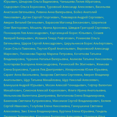
Юрьевич, Шнырова Ольга Вадимовна, Чанышева Лилия Айратовна,
Сидорович Ольга Борисовна, Туровский Александр Алексеевич, Васильева
Анастасия Евгеньевна, Ривина Анна Валерьевна, Бойко Анатолий
Николаевич, Дугин Сергей Георгиевич, Пивоваров Андрей Сергеевич,
Аверин Виталий Евгеньевич, Барахоев Магомед Бекханович, Шарипков
Олег Викторович, Мошель Ирина Ароновна, Шведов Григорий Сергеевич,
Пономарев Лев Александрович, Каргалицкий Борис Юльевич, Созаев
Валерий Валерьевич, Исламов Тимур Рифгатович, Романова Ольга
Евгеньевна, Щаров Сергей Алексадрович, Цирульников Борис Альбертович,
Гасан Ольга Павловна, Паутов Юрий Анатольевич, Верховский Александр
Маркович, Пислакова-Паркер Марина Петровна, Кочеткова Татьяна
Владимировна, Чуркина Наталья Валерьевна, Акимова Татьяна Николаевна,
Золотарева Екатерина Александровна, Рачинский Ян Збигневич, Жемкова
Елена Борисовна, Гудков Лев Дмитриевич, Илларионова Юлия Юрьевна,
Саранг Анна Васильевна, Захарова Светлана Сергеевна, Аверин Владимир
Анатольевич, Щур Татьяна Михайловна, Щур Николай Алексеевич,
Блинушов Андрей Юрьевич, Мосин Алексей Геннадьевич, Гефтер Валентин
Михайлович, Симонов Алексей Кириллович, Флиге Ирина Анатольевна,
Мельникова Валентина Дмитриевна, Вититинова Елена Владимировна,
Баженова Светлана Куприяновна, Максимов Сергей Владимирович, Беляев
Сергей Иванович, Голубева Елена Николаевна, Ганнушкина Светлана
Алексеевна, Закс Елена Владимировна, Буртина Елена Юрьевна, Гендель
Людмила Залмановна, Кокорина Екатерина Алексеевна, Шуманов Илья