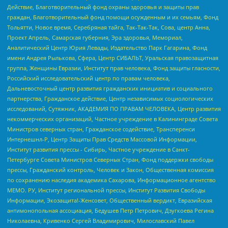
Действие, Благотворительный фонд охраны здоровья и защиты прав
граждан, Благотворительный фонд помощи осужденным и их семьям, Фонд
Тольятти, Новое время, Серебряная тайга, Так-Так-Так, Сова, центр Анна,
Проект Апрель, Самарская губерния, Эра здоровья, Мемориал,
Аналитический Центр Юрия Левады, Издательство Парк Гагарина, Фонд
имени Андрея Рылькова, Сфера, Центр СИБАЛЬТ, Уральская правозащитная
группа, Женщины Евразии, Институт прав человека, Фонд защиты гласности,
Российский исследовательский центр по правам человека,
Дальневосточный центр развития гражданских инициатив и социального
партнерства, Гражданское действие, Центр независимых социологических
исследований, Сутяжник, АКАДЕМИЯ ПО ПРАВАМ ЧЕЛОВЕКА, Центр развития
некоммерческих организаций, Частное учреждение в Калининграде Совета
Министров северных стран, Гражданское содействие, Трансперенси
Интернешнл-Р, Центр Защиты Прав Средств Массовой Информации,
Институт развития прессы - Сибирь, Частное учреждение в Санкт-
Петербурге Совета Министров Северных Стран, Фонд поддержки свободы
прессы, Гражданский контроль, Человек и Закон, Общественная комиссия
по сохранению наследия академика Сахарова, Информационное агентство
МЕМО. РУ, Институт региональной прессы, Институт Развития Свободы
Информации, Экозащита!-Женсовет, Общественный вердикт, Евразийская
антимонопольная ассоциация, Бедушев Петр Петрович, Дзугкоева Регина
Николаевна, Кривенко Сергей Владимирович, Милославский Павел