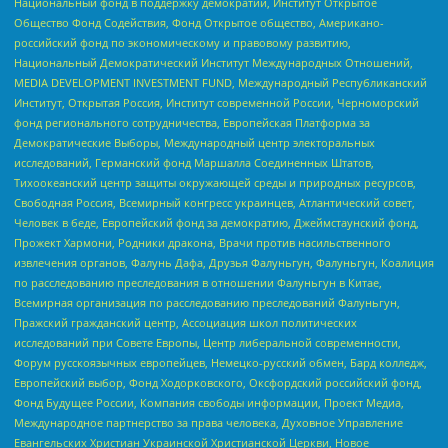
Национальный фонд в поддержку демократии, Институт Открытое
Общество Фонд Содействия, Фонд Открытое общество, Американо-
российский фонд по экономическому и правовому развитию,
Национальный Демократический Институт Международных Отношений,
MEDIA DEVELOPMENT INVESTMENT FUND, Международный Республиканский
Институт, Открытая Россия, Институт современной России, Черноморский
фонд регионального сотрудничества, Европейская Платформа за
Демократические Выборы, Международный центр электоральных
исследований, Германский фонд Маршалла Соединенных Штатов,
Тихоокеанский центр защиты окружающей среды и природных ресурсов,
Свободная Россия, Всемирный конгресс украинцев, Атлантический совет,
Человек в беде, Европейский фонд за демократию, Джеймстаунский фонд,
Прожект Хармони, Родники дракона, Врачи против насильственного
извлечения органов, Фалунь Дафа, Друзья Фалуньгун, Фалуньгун, Коалиция
по расследованию преследования в отношении Фалуньгун в Китае,
Всемирная организация по расследованию преследований Фалуньгун,
Пражский гражданский центр, Ассоциация школ политических
исследований при Совете Европы, Центр либеральной современности,
Форум русскоязычных европейцев, Немецко-русский обмен, Бард колледж,
Европейский выбор, Фонд Ходорковского, Оксфордский российский фонд,
Фонд Будущее России, Компания свободы информации, Проект Медиа,
Международное партнерство за права человека, Духовное Управление
Евангельских Христиан Украинской Христианской Церкви, Новое