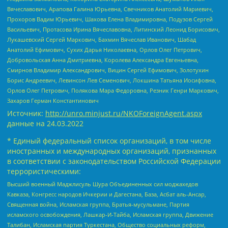
Вячеславович, Арапова Галина Юрьевна, Свечников Анатолий Мариевич,
Прохоров Вадим Юрьевич, Шахова Елена Владимировна, Подузов Сергей
Васильевич, Протасова Ирина Вячеславовна, Литинский Леонид Борисович,
Лукашевский Сергей Маркович, Бахмин Вячеслав Иванович, Шабад
Анатолий Ефимович, Сухих Дарья Николаевна, Орлов Олег Петрович,
Добровольская Анна Дмитриевна, Королева Александра Евгеньевна,
Смирнов Владимир Александрович, Вицин Сергей Ефимович, Золотухин
Борис Андреевич, Левинсон Лев Семенович, Локшина Татьяна Иосифовна,
Орлов Олег Петрович, Полякова Мара Федоровна, Резник Генри Маркович,
Захаров Герман Константинович
Источник:
http://unro.minjust.ru/NKOForeignAgent.aspx
данные на
24.03.2022
* Единый федеральный список организаций, в том числе
иностранных и международных организаций, признанных
в соответствии с законодательством Российской Федерации
террористическими:
Высший военный Маджлисуль Шура Объединенных сил моджахедов
Кавказа, Конгресс народов Ичкерии и Дагестана, База, Асбат аль-Ансар,
Священная война, Исламская группа, Братья-мусульмане, Партия
исламского освобождения, Лашкар-И-Тайба, Исламская группа, Движение
Талибан, Исламская партия Туркестана, Общество социальных реформ,