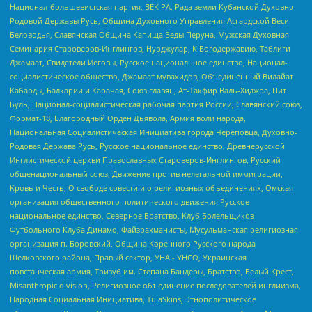
Национал-большевистская партия, ВЕК РА, Рада земли Кубанской Духовно
Родовой Державы Русь, Община Духовного Управления Асгардской Веси
Беловодья, Славянская Община Капища Веды Перуна, Мужская Духовная
Семинария Староверов-Инглингов, Нурджулар, К Богодержавию, Таблиги
Джамаат, Свидетели Иеговы, Русское национальное единство, Национал-
социалистическое общество, Джамаат мувахидов, Объединенный Вилайат
Кабарды, Балкарии и Карачая, Союз славян, Ат-Такфир Валь-Хиджра, Пит
Буль, Национал-социалистическая рабочая партия России, Славянский союз,
Формат-18, Благородный Орден Дьявола, Армия воли народа,
Национальная Социалистическая Инициатива города Череповца, Духовно-
Родовая Держава Русь, Русское национальное единство, Древнерусской
Инглистической церкви Православных Староверов-Инглингов, Русский
общенациональный союз, Движение против нелегальной иммиграции,
Кровь и Честь, О свободе совести и о религиозных объединениях, Омская
организация общественного политического движения Русское
национальное единство, Северное Братство, Клуб Болельщиков
Футбольного Клуба Динамо, Файзрахманисты, Мусульманская религиозная
организация п. Боровский, Община Коренного Русского народа
Щелковского района, Правый сектор, УНА - УНСО, Украинская
повстанческая армия, Тризуб им. Степана Бандеры, Братство, Белый Крест,
Misanthropic division, Религиозное объединение последователей инглиизма,
Народная Социальная Инициатива, TulaSkins, Этнополитическое