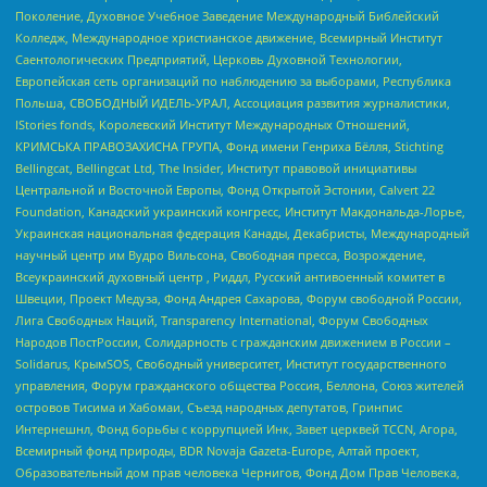
Поколение, Духовное Учебное Заведение Международный Библейский
Колледж, Международное христианское движение, Всемирный Институт
Саентологических Предприятий, Церковь Духовной Технологии,
Европейская сеть организаций по наблюдению за выборами, Республика
Польша, СВОБОДНЫЙ ИДЕЛЬ-УРАЛ, Ассоциация развития журналистики,
IStories fonds, Королевский Институт Международных Отношений,
КРИМСЬКА ПРАВОЗАХИСНА ГРУПА, Фонд имени Генриха Бёлля, Stichting
Bellingcat, Bellingcat Ltd, The Insider, Институт правовой инициативы
Центральной и Восточной Европы, Фонд Открытой Эстонии, Calvert 22
Foundation, Канадский украинский конгресс, Институт Макдональда-Лорье,
Украинская национальная федерация Канады, Декабристы, Международный
научный центр им Вудро Вильсона, Свободная пресса, Возрождение,
Всеукраинский духовный центр , Риддл, Русский антивоенный комитет в
Швеции, Проект Медуза, Фонд Андрея Сахарова, Форум свободной России,
Лига Свободных Наций, Transparеncy International, Форум Свободных
Народов ПостРоссии, Солидарность с гражданским движением в России –
Solidarus, КрымSOS, Свободный университет, Институт государственного
управления, Форум гражданского общества Россия, Беллона, Союз жителей
островов Тисима и Хабомаи, Съезд народных депутатов, Гринпис
Интернешнл, Фонд борьбы с коррупцией Инк, Завет церквей TCCN, Агора,
Всемирный фонд природы, BDR Novaja Gazeta-Europe, Алтай проект,
Образовательный дом прав человека Чернигов, Фонд Дом Прав Человека,